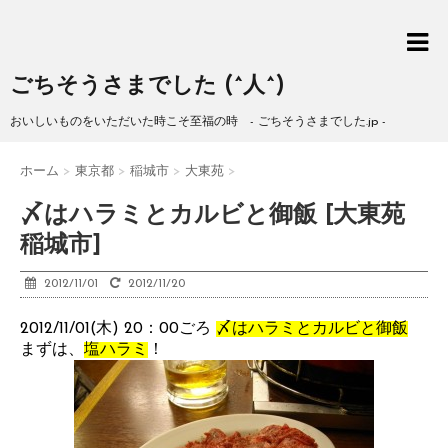
ごちそうさまでした (^人^)
おいしいものをいただいた時こそ至福の時 - ごちそうさまでした.jp -
ホーム
>
東京都
>
稲城市
>
大東苑
>
〆はハラミとカルビと御飯 [大東苑
稲城市]
2012/11/01
2012/11/20
2012/11/01(木) 20：00ごろ
〆はハラミとカルビと御飯
まずは、
塩ハラミ
！