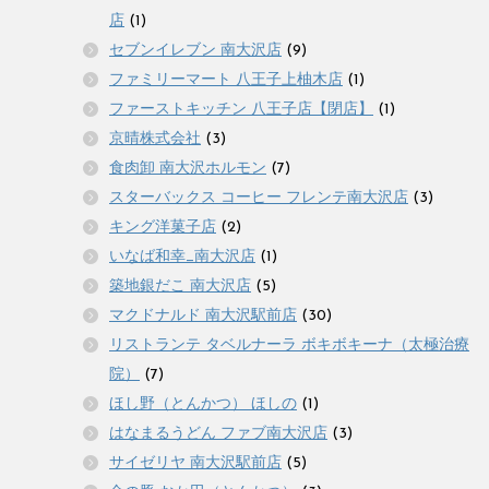
店
(1)
セブンイレブン 南大沢店
(9)
ファミリーマート 八王子上柚木店
(1)
ファーストキッチン 八王子店【閉店】
(1)
京晴株式会社
(3)
食肉卸 南大沢ホルモン
(7)
スターバックス コーヒー フレンテ南大沢店
(3)
キング洋菓子店
(2)
いなば和幸_南大沢店
(1)
築地銀だこ 南大沢店
(5)
マクドナルド 南大沢駅前店
(30)
リストランテ タベルナーラ ボキボキーナ（太極治療
院）
(7)
ほし野（とんかつ） ほしの
(1)
はなまるうどん ファブ南大沢店
(3)
サイゼリヤ 南大沢駅前店
(5)