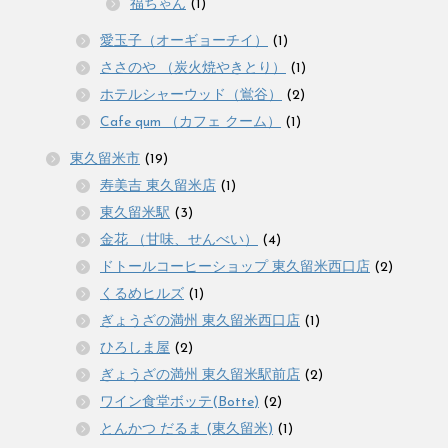
福ちゃん
(1)
愛玉子（オーギョーチイ）
(1)
ささのや （炭火焼やきとり）
(1)
ホテルシャーウッド（鴬谷）
(2)
Cafe qum （カフェ クーム）
(1)
東久留米市
(19)
寿美吉 東久留米店
(1)
東久留米駅
(3)
金花 （甘味、せんべい）
(4)
ドトールコーヒーショップ 東久留米西口店
(2)
くるめヒルズ
(1)
ぎょうざの満州 東久留米西口店
(1)
ひろしま屋
(2)
ぎょうざの満州 東久留米駅前店
(2)
ワイン食堂ボッテ(Botte)
(2)
とんかつ だるま (東久留米)
(1)