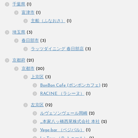
千葉県
(1)
富津市
(1)
主船（ふなおさ）
(1)
埼玉県
(3)
春日部市
(3)
ラッツダイニング 春日部店
(3)
京都府
(21)
京都市
(20)
上京区
(3)
BonBon Cafe (ボンボンカフェ)
(2)
RACINE （ラシーヌ）
(1)
左京区
(12)
ルヴェソンヴェール岡崎
(2)
_本家八ッ橋西尾株式会社 本社
(2)
Vege-bar （ベジバル）
(1)