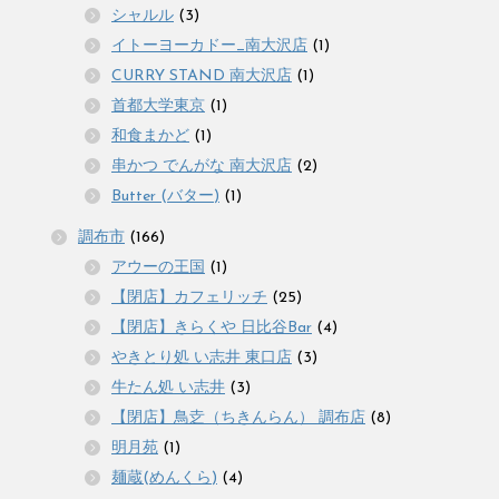
シャルル
(3)
イトーヨーカドー_南大沢店
(1)
CURRY STAND 南大沢店
(1)
首都大学東京
(1)
和食まかど
(1)
串かつ でんがな 南大沢店
(2)
Butter (バター)
(1)
調布市
(166)
アウーの王国
(1)
【閉店】カフェリッチ
(25)
【閉店】きらくや 日比谷Bar
(4)
やきとり処 い志井 東口店
(3)
牛たん処 い志井
(3)
【閉店】鳥赱（ちきんらん） 調布店
(8)
明月苑
(1)
麺蔵(めんくら)
(4)