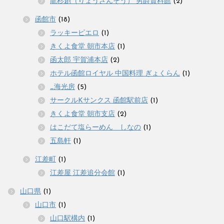
龍杉創（りょうざんそう） 男爵資料館
(2)
函館市
(18)
ラッキーピエロ
(1)
きくよ食堂 朝市本店
(1)
函太郎 宇賀浦本店
(2)
ホテル函館ロイヤル 中国料理 ぎょくらん
(1)
_海光房
(5)
サークルKサンクス 函館駅前店
(1)
きくよ食堂 朝市支店
(2)
はこだて塩らーめん しなの
(1)
五島軒
(1)
江差町
(1)
江差屋 江差追分会館
(1)
山口県
(1)
山口市
(1)
山口駅構内
(1)