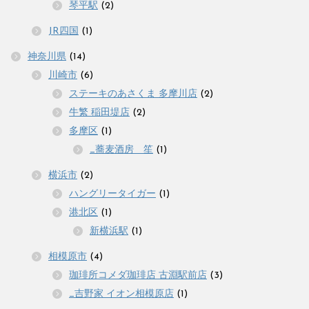
琴平駅
(2)
JR四国
(1)
神奈川県
(14)
川崎市
(6)
ステーキのあさくま 多摩川店
(2)
牛繁 稲田堤店
(2)
多摩区
(1)
_蕎麦酒房 笙
(1)
横浜市
(2)
ハングリータイガー
(1)
港北区
(1)
新横浜駅
(1)
相模原市
(4)
珈琲所コメダ珈琲店 古淵駅前店
(3)
_吉野家 イオン相模原店
(1)