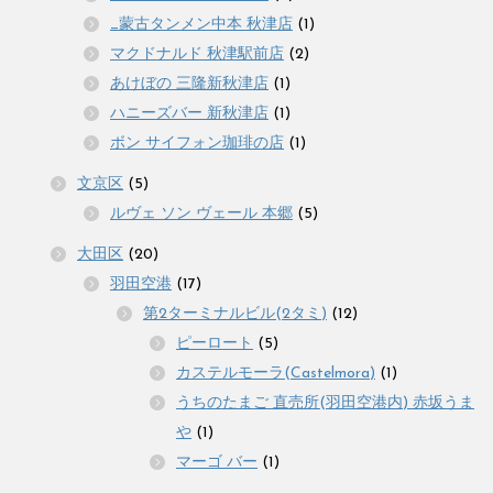
_蒙古タンメン中本 秋津店
(1)
マクドナルド 秋津駅前店
(2)
あけぼの 三隆新秋津店
(1)
ハニーズバー 新秋津店
(1)
ボン サイフォン珈琲の店
(1)
文京区
(5)
ルヴェ ソン ヴェール 本郷
(5)
大田区
(20)
羽田空港
(17)
第2ターミナルビル(2タミ)
(12)
ピーロート
(5)
カステルモーラ(Castelmora)
(1)
うちのたまご 直売所(羽田空港内) 赤坂うま
や
(1)
マーゴ バー
(1)