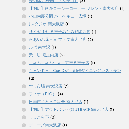
金の豚 おか田（とんかつ）
(3)
【閉店】銀座コージーコーナー フレンテ南大沢店
(1)
小山内裏公園 バーベキュー広場
(1)
Jスタジオ 南大沢店
(1)
サイゼリヤ 八王子みなみ野駅前店
(1)
らあめん花月嵐 ファブ南大沢店
(2)
ルパ 南大沢
(1)
天一坊 堀之内店
(5)
しゃぶしゃぶ牛太 京王八王子店
(1)
キャンドゥ（Can Do!） 創作ダイニングレストラン
(2)
すし市場 南大沢店
(7)
フィオ（FIO）
(4)
日南市じとっこ組合 南大沢店
(1)
【閉店】アウトバック(OUTBACK)南大沢店
(1)
しょこら亭
(3)
デニーズ南大沢店
(1)