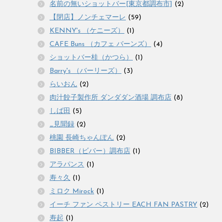
名前の無いショットバー[東京都調布市]
(2)
【閉店】ノンチェマーレ
(59)
KENNY's （ケニーズ）
(1)
CAFE Buns （カフェ バーンズ）
(4)
ショットバー桂（かつら）
(1)
Barry's （バーリーズ）
(3)
らいおん
(2)
肉汁餃子製作所 ダンダダン酒場 調布店
(8)
しば田
(5)
_見聞録
(2)
桃園 長崎ちゃんぽん
(2)
BIBBER（ビバー）調布店
(1)
アラパンス
(1)
寿々久
(1)
ミロク Mirock
(1)
イーチ ファン ペストリー EACH FAN PASTRY
(2)
寿起
(1)