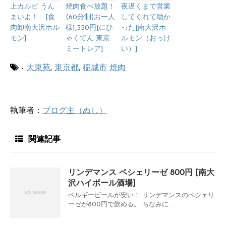
上カルビ うん
焼肉食べ放題！
夜遅くまで営業
まいよ！ [食
(60分制)お一人
してくれて助か
肉卸南大沢ホル
様1,350円[にひ
った[南大沢ホ
モン]
ゃくてん 東京
ルモン（おっけ
ミートレア]
い）]
-
大東苑
,
東京都
,
稲城市
焼肉
執筆者：
ブログ主（ぬし）
関連記事
リンデマンス ペシェリーゼ 800円 [南大
沢ハイボール酒場]
ベルギービールが安い！ リンデマンスのペシェリ
ーゼが800円で飲める。 ちなみに ...