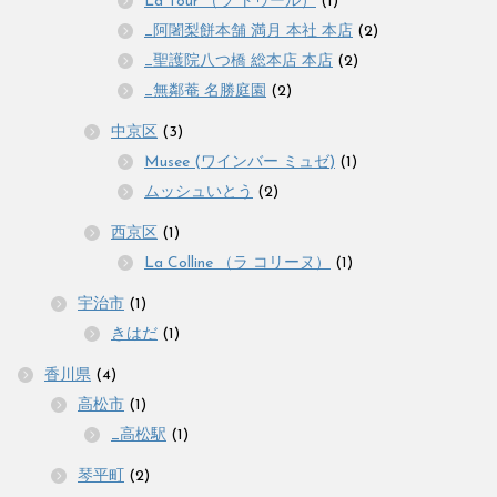
La Tour （ラ トゥール）
(1)
_阿闍梨餅本舗 満月 本社 本店
(2)
_聖護院八つ橋 総本店 本店
(2)
_無鄰菴 名勝庭園
(2)
中京区
(3)
Musee (ワインバー ミュゼ)
(1)
ムッシュいとう
(2)
西京区
(1)
La Colline （ラ コリーヌ）
(1)
宇治市
(1)
きはだ
(1)
香川県
(4)
高松市
(1)
_高松駅
(1)
琴平町
(2)