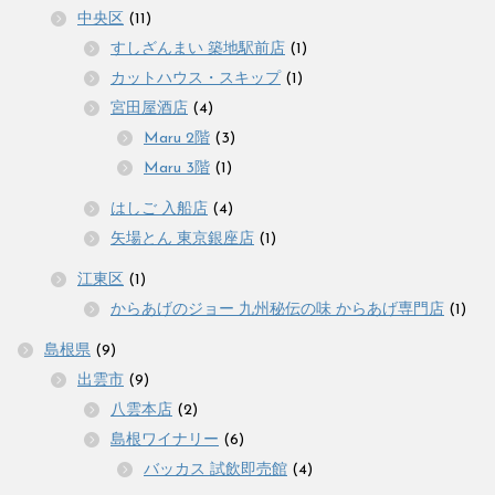
中央区
(11)
すしざんまい 築地駅前店
(1)
カットハウス・スキップ
(1)
宮田屋酒店
(4)
Maru 2階
(3)
Maru 3階
(1)
はしご 入船店
(4)
矢場とん 東京銀座店
(1)
江東区
(1)
からあげのジョー 九州秘伝の味 からあげ専門店
(1)
島根県
(9)
出雲市
(9)
八雲本店
(2)
島根ワイナリー
(6)
バッカス 試飲即売館
(4)