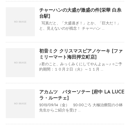
チャーハンの大盛が激盛の件[栄華 白糸
台駅]
写真だと、「大盛過ぎ！」とか、「巨大だ！」
と、見えないのが残念！ チャーハン ...
初音ミク クリスマスピアノケーキ [ファ
ミリーマート海田押立町店]
♪君のこと、みっくみくにしてやんよぉ～♪ ○ご予
約期間：１０月２日（火）～１１月 ...
アカムツ バターソテー [府中 LA LUCE
ラ・ルーチェ]
2012/09/14（金） 20:00ごろ 大極治療院の小林
先生からご紹介を受け ...