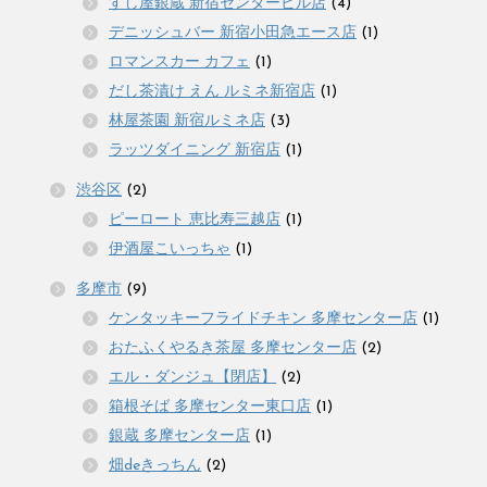
すし屋銀蔵 新宿センタービル店
(4)
デニッシュバー 新宿小田急エース店
(1)
ロマンスカー カフェ
(1)
だし茶漬け えん ルミネ新宿店
(1)
林屋茶園 新宿ルミネ店
(3)
ラッツダイニング 新宿店
(1)
渋谷区
(2)
ピーロート 恵比寿三越店
(1)
伊酒屋こいっちゃ
(1)
多摩市
(9)
ケンタッキーフライドチキン 多摩センター店
(1)
おたふくやるき茶屋 多摩センター店
(2)
エル・ダンジュ【閉店】
(2)
箱根そば 多摩センター東口店
(1)
銀蔵 多摩センター店
(1)
畑deきっちん
(2)