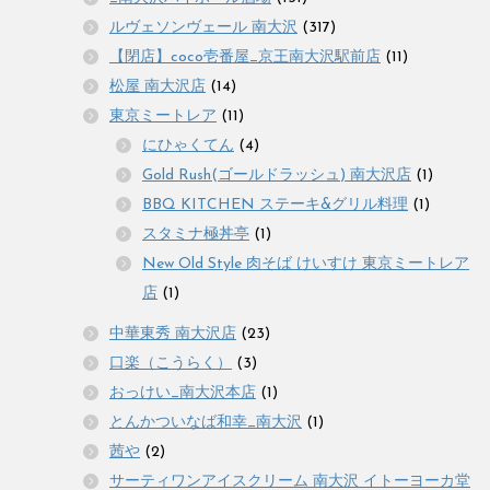
ルヴェソンヴェール 南大沢
(317)
【閉店】coco壱番屋_京王南大沢駅前店
(11)
松屋 南大沢店
(14)
東京ミートレア
(11)
にひゃくてん
(4)
Gold Rush(ゴールドラッシュ) 南大沢店
(1)
BBQ KITCHEN ステーキ&グリル料理
(1)
スタミナ極丼亭
(1)
New Old Style 肉そば けいすけ 東京ミートレア
店
(1)
中華東秀 南大沢店
(23)
口楽（こうらく）
(3)
おっけい_南大沢本店
(1)
とんかついなば和幸_南大沢
(1)
茜や
(2)
サーティワンアイスクリーム 南大沢 イトーヨーカ堂