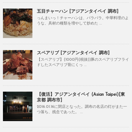
五目チャーハン [アジアンタイペイ 調布]
っんまいっ！チャーハンは、パラパラ。中華料理のよ
うな、具材の種類を増やして炒めた ...
スペアリブ [アジアンタイペイ 調布]
【スペアリブ】(1000円(税抜))豚のスペアリブフライ
ドしたスペアリブ骨にくっ ...
【復活】アジアンタイペイ (Asian Taipei)[東
京都 調布市]
2016.01.16に閉店となった。調布の名店の灯がまた一
つ落ち、残念であった。 ...