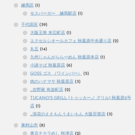
練馬区
(1)
モスバーガー 練馬駅店
(1)
千代田区
(39)
大阪王将 末広町店
(1)
エクセルシオールカフェ 秋葉原中央通り店
(2)
丸五
(14)
九州じゃんがららーめん 秋葉原本店
(1)
小諸そば 秋葉原店
(6)
GOSS ゴス （ワインバー）
(5)
肉のハナマサ 秋葉原店
(3)
_吉野家 有楽町店
(2)
TUCANO'S GRILL (トゥッカーノ グリル) 秋葉原2号
店
(1)
_浪花のええもんうまいもん 大阪百貨店
(3)
東村山市
(8)
東京チカラめし 秋津店
(2)