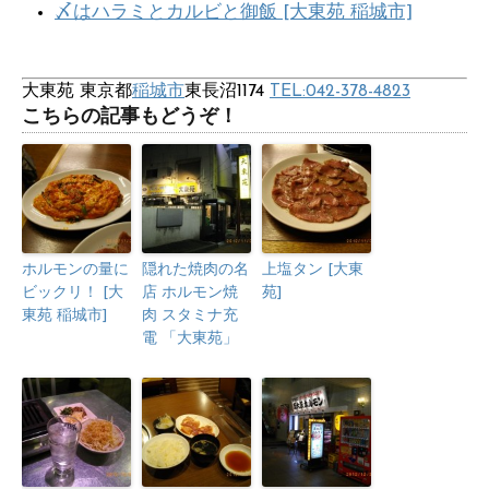
〆はハラミとカルビと御飯 [大東苑 稲城市]
大東苑 東京都
稲城市
東長沼1174‎
TEL:042-378-4823
こちらの記事もどうぞ！
ホルモンの量に
隠れた焼肉の名
上塩タン [大東
ビックリ！ [大
店 ホルモン焼
苑]
東苑 稲城市]
肉 スタミナ充
電 「大東苑」