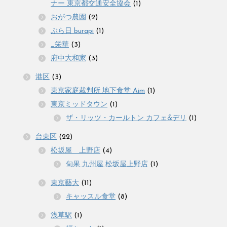
ナー 東京都交通安全協会
(1)
おがつ農園
(2)
ぶら日 burapi
(1)
_栄華
(3)
府中大和家
(3)
港区
(3)
東京家庭裁判所 地下食堂 Aim
(1)
東京ミッドタウン
(1)
ザ・リッツ・カールトン カフェ&デリ
(1)
台東区
(22)
松坂屋 上野店
(4)
旬果 九州屋 松坂屋上野店
(1)
東京藝大
(11)
キャッスル食堂
(8)
浅草駅
(1)