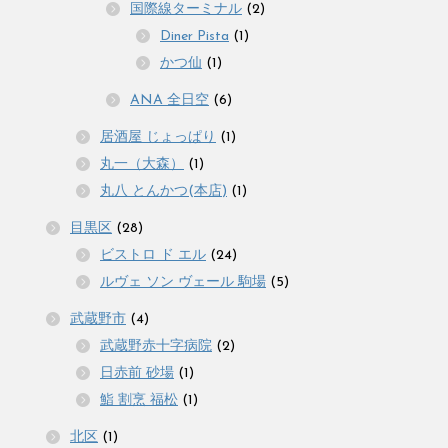
国際線ターミナル
(2)
Diner Pista
(1)
かつ仙
(1)
ANA 全日空
(6)
居酒屋 じょっぱり
(1)
丸一（大森）
(1)
丸八 とんかつ(本店)
(1)
目黒区
(28)
ビストロ ド エル
(24)
ルヴェ ソン ヴェール 駒場
(5)
武蔵野市
(4)
武蔵野赤十字病院
(2)
日赤前 砂場
(1)
鮨 割烹 福松
(1)
北区
(1)