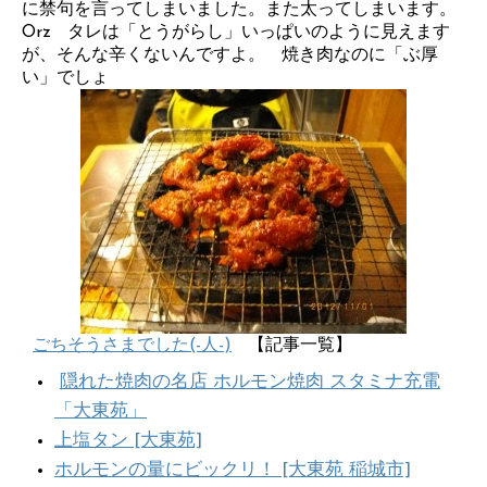
に禁句を言ってしまいました。また太ってしまいます。
Orz タレは「とうがらし」いっぱいのように見えます
が、そんな辛くないんですよ。 焼き肉なのに「ぶ厚
い」でしょ
ごちそうさまでした(-人-)
【記事一覧】
隠れた焼肉の名店 ホルモン焼肉 スタミナ充電
「大東苑」
上塩タン [大東苑]
ホルモンの量にビックリ！ [大東苑 稲城市]