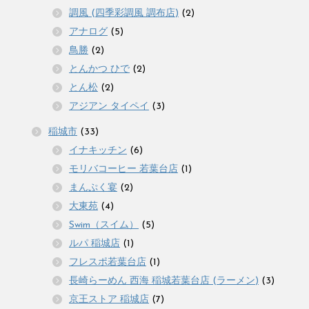
調風 (四季彩調風 調布店)
(2)
アナログ
(5)
鳥勝
(2)
とんかつ ひで
(2)
とん松
(2)
アジアン タイペイ
(3)
稲城市
(33)
イナキッチン
(6)
モリバコーヒー 若葉台店
(1)
まんぷく宴
(2)
大東苑
(4)
Swim（スイム）
(5)
ルパ 稲城店
(1)
フレスポ若葉台店
(1)
長崎らーめん 西海 稲城若葉台店 (ラーメン)
(3)
京王ストア 稲城店
(7)