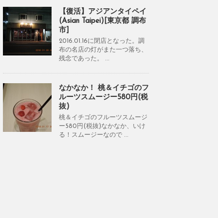
【復活】アジアンタイペイ
(Asian Taipei)[東京都 調布
市]
2016.01.16に閉店となった。調
布の名店の灯がまた一つ落ち、
残念であった。 ...
なかなか！ 桃＆イチゴのフ
ルーツスムージー580円(税
抜)
桃＆イチゴのフルーツスムージ
ー580円(税抜)なかなか、いけ
る！スムージーなので ...