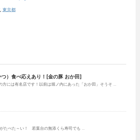
市
,
東京都
かつ）食べ応えあり！[金の豚 おか田]
方には有名店です！以前は堀ノ内にあった「おか田」そうそ ...
がたべた～い！ 若葉台の無添くら寿司でも ...