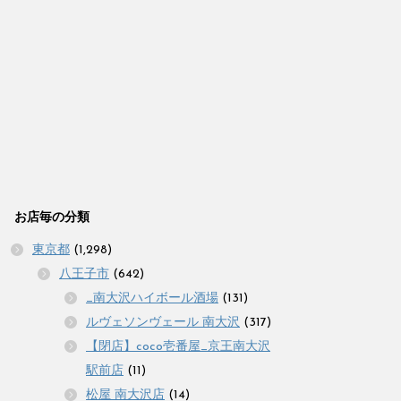
お店毎の分類
東京都
(1,298)
八王子市
(642)
_南大沢ハイボール酒場
(131)
ルヴェソンヴェール 南大沢
(317)
【閉店】coco壱番屋_京王南大沢
駅前店
(11)
松屋 南大沢店
(14)