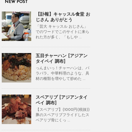
NEW POST
【訃報】キャッスル食堂 お
じさん ありがとう
「芸大 キャッスル おじさん」
でのワードでこのサイトに来ら
れた方が多く、「もしや ...
五目チャーハン [アジアン
タイペイ 調布]
っんまいっ！チャーハンは、パ
ラパラ。中華料理のような、具
材の種類を増やして炒めた ...
スペアリブ [アジアンタイ
ペイ 調布]
【スペアリブ】(1000円(税抜))
豚のスペアリブフライドしたス
ペアリブ骨にくっ ...