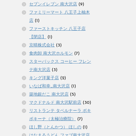
セブンイレブン 南大沢店
(9)
ファミリーマート 八王子上柚木
店
(1)
ファーストキッチン 八王子店
【閉店】
(1)
京晴株式会社
(3)
食肉卸 南大沢ホルモン
(7)
スターバックス コーヒー フレン
テ南大沢店
(3)
キング洋菓子店
(2)
いなば和幸_南大沢店
(1)
築地銀だこ 南大沢店
(5)
マクドナルド 南大沢駅前店
(30)
リストランテ タベルナーラ ボキ
ボキーナ（太極治療院）
(7)
ほし野（とんかつ） ほしの
(1)
はなまるうどん ファブ南大沢店