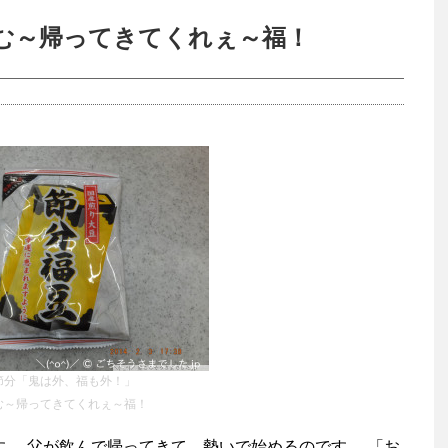
む～帰ってきてくれぇ～福！
節分「鬼は外、福も外！」
む～帰ってきてくれぇ～福！