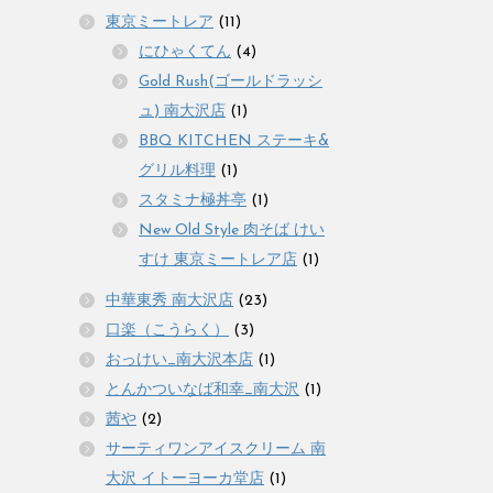
東京ミートレア
(11)
にひゃくてん
(4)
Gold Rush(ゴールドラッシ
ュ) 南大沢店
(1)
BBQ KITCHEN ステーキ&
グリル料理
(1)
スタミナ極丼亭
(1)
New Old Style 肉そば けい
すけ 東京ミートレア店
(1)
中華東秀 南大沢店
(23)
口楽（こうらく）
(3)
おっけい_南大沢本店
(1)
とんかついなば和幸_南大沢
(1)
茜や
(2)
サーティワンアイスクリーム 南
大沢 イトーヨーカ堂店
(1)