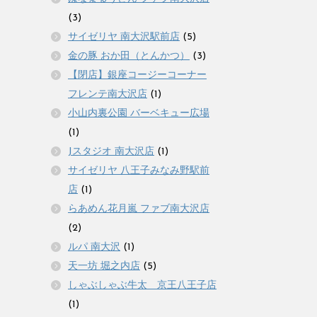
(3)
サイゼリヤ 南大沢駅前店
(5)
金の豚 おか田（とんかつ）
(3)
【閉店】銀座コージーコーナー
フレンテ南大沢店
(1)
小山内裏公園 バーベキュー広場
(1)
Jスタジオ 南大沢店
(1)
サイゼリヤ 八王子みなみ野駅前
店
(1)
らあめん花月嵐 ファブ南大沢店
(2)
ルパ 南大沢
(1)
天一坊 堀之内店
(5)
しゃぶしゃぶ牛太 京王八王子店
(1)