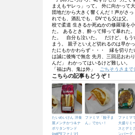
子供のころから、恥ずかしかったです
まえもヤレっ」って。 外に向かって
団地だから大きく響くんだ！声がさっ
れでも、酒乱でも、DVでも父は父。
校で柔道 生きるか死ぬかの修羅場を
た。 あるとき、酔って帰って暴れた。
た。 自分も泣いた。 だけど、もう
まう。 親子といえど切れるのは早か
たにもかかわらず・・・ 縁を切りた
は誠に後悔で無念 先月、三回忌おわ
んだ」 わかってはいるけど難しい。
「福は内、鬼は外」
ごちそうさまでし
こちらの記事もどうぞ！
たいめいけん 洋食
ファミマ「餃子ま
ファミマ
屋メンチかつ＆ナ
ん」でかい！
大盛りミ
ポリタンサンド
スとデミ
298円[ファミマ]
ンバーグ