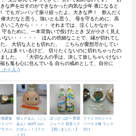
。 父が飲んで帰ってきて、勢いで始めるのです。 「お
大きな声を出すのができなかった内気な少年 夜になると
！ でもガンバッて振り絞ったよ。大きな声！ 飲んだく
 偉大だなと思う。強いとも思う。 母を守るために、高
小さいころから・・・・ それまでは、泣くしかなかっ
 守るために、一本背負いで投げたとき 父が小さく見え
いない・・・・・ ほんの些細なことで、縁が切れてし
った。 大切な人とも切れた。 こちらが愛想尽かしてい
い人は多々いるけど、 切りたくないのに切れちゃったの
りました。 「大切な人の手は、決して放しちゃいけない
 福も鬼も心に住んでいる 自らの戒めとして、自分に
た(-人-)
で残業食
桜ミクまん （こし
ぽっぴっぽー 野菜
ファミマのミート
ートソー
あん）160円 Get
ジュース 初音ミク
ソース３種 ランク
グラスハ
だぜぇ～！ [ファ
【買いました！】
付け
ミマ]