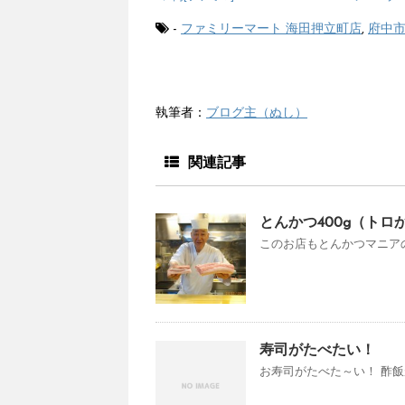
-
ファミリーマート 海田押立町店
,
府中
執筆者：
ブログ主（ぬし）
関連記事
とんかつ400g（トロ
このお店もとんかつマニアの
寿司がたべたい！
お寿司がたべた～い！ 酢飯