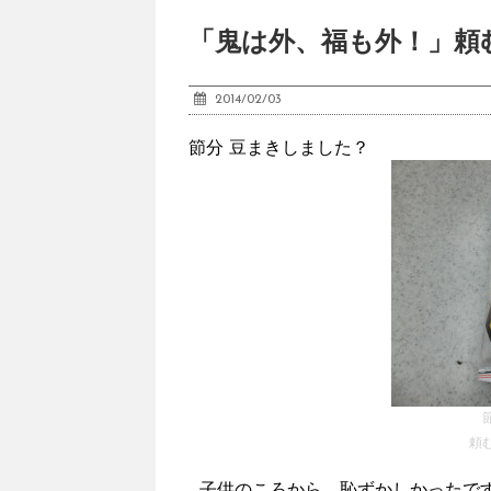
「鬼は外、福も外！」頼
2014/02/03
節分 豆まきしました？
頼