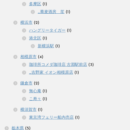
多摩区
(1)
_蕎麦酒房 笙
(1)
横浜市
(2)
ハングリータイガー
(1)
港北区
(1)
新横浜駅
(1)
相模原市
(4)
珈琲所コメダ珈琲店 古淵駅前店
(3)
_吉野家 イオン相模原店
(1)
鎌倉市
(2)
無心庵
(1)
こ寿々
(1)
横須賀市
(1)
東京湾フェリー船内売店
(1)
栃木県
(5)