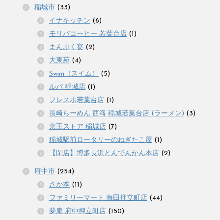
稲城市
(33)
イナキッチン
(6)
モリバコーヒー 若葉台店
(1)
まんぷく宴
(2)
大東苑
(4)
Swim（スイム）
(5)
ルパ 稲城店
(1)
フレスポ若葉台店
(1)
長崎らーめん 西海 稲城若葉台店 (ラーメン)
(3)
京王ストア 稲城店
(7)
稲城駅前ロータリーのねぎたこ屋
(1)
【閉店】博多長浜とんでんかん本店
(2)
府中市
(254)
さか本
(11)
ファミリーマート 海田押立町店
(44)
夢庵 府中押立町店
(150)