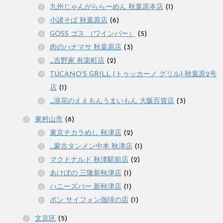
九州じゃんがららーめん 秋葉原本店
(1)
小諸そば 秋葉原店
(6)
GOSS ゴス （ワインバー）
(5)
肉のハナマサ 秋葉原店
(3)
_吉野家 有楽町店
(2)
TUCANO'S GRILL (トゥッカーノ グリル) 秋葉原2号
店
(1)
_浪花のええもんうまいもん 大阪百貨店
(3)
東村山市
(8)
東京チカラめし 秋津店
(2)
_蒙古タンメン中本 秋津店
(1)
マクドナルド 秋津駅前店
(2)
あけぼの 三隆新秋津店
(1)
ハニーズバー 新秋津店
(1)
ボン サイフォン珈琲の店
(1)
文京区
(5)