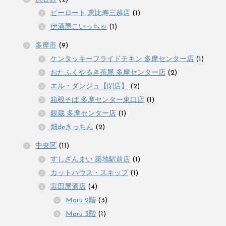
ピーロート 恵比寿三越店
(1)
伊酒屋こいっちゃ
(1)
多摩市
(9)
ケンタッキーフライドチキン 多摩センター店
(1)
おたふくやるき茶屋 多摩センター店
(2)
エル・ダンジュ【閉店】
(2)
箱根そば 多摩センター東口店
(1)
銀蔵 多摩センター店
(1)
畑deきっちん
(2)
中央区
(11)
すしざんまい 築地駅前店
(1)
カットハウス・スキップ
(1)
宮田屋酒店
(4)
Maru 2階
(3)
Maru 3階
(1)