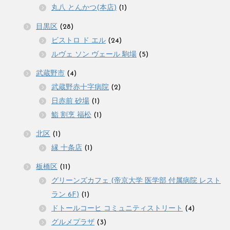
丸八 とんかつ(本店)
(1)
目黒区
(28)
ビストロ ド エル
(24)
ルヴェ ソン ヴェール 駒場
(5)
武蔵野市
(4)
武蔵野赤十字病院
(2)
日赤前 砂場
(1)
鮨 割烹 福松
(1)
北区
(1)
縁 十条店
(1)
板橋区
(11)
グリーンズカフェ (帝京大学 医学部 付属病院 レスト
ラン 6F)
(1)
ドトールコーヒ コミュニティストリート
(4)
グルメプラザ
(3)