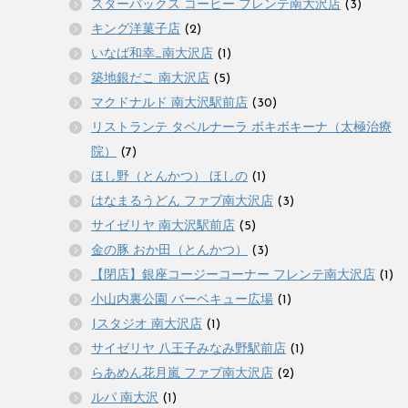
スターバックス コーヒー フレンテ南大沢店
(3)
キング洋菓子店
(2)
いなば和幸_南大沢店
(1)
築地銀だこ 南大沢店
(5)
マクドナルド 南大沢駅前店
(30)
リストランテ タベルナーラ ボキボキーナ（太極治療
院）
(7)
ほし野（とんかつ） ほしの
(1)
はなまるうどん ファブ南大沢店
(3)
サイゼリヤ 南大沢駅前店
(5)
金の豚 おか田（とんかつ）
(3)
【閉店】銀座コージーコーナー フレンテ南大沢店
(1)
小山内裏公園 バーベキュー広場
(1)
Jスタジオ 南大沢店
(1)
サイゼリヤ 八王子みなみ野駅前店
(1)
らあめん花月嵐 ファブ南大沢店
(2)
ルパ 南大沢
(1)