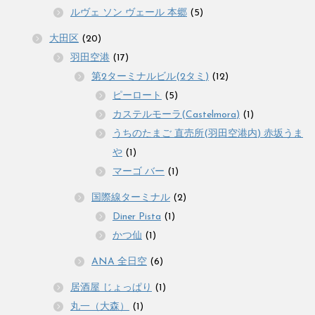
ルヴェ ソン ヴェール 本郷
(5)
大田区
(20)
羽田空港
(17)
第2ターミナルビル(2タミ)
(12)
ピーロート
(5)
カステルモーラ(Castelmora)
(1)
うちのたまご 直売所(羽田空港内) 赤坂うま
や
(1)
マーゴ バー
(1)
国際線ターミナル
(2)
Diner Pista
(1)
かつ仙
(1)
ANA 全日空
(6)
居酒屋 じょっぱり
(1)
丸一（大森）
(1)