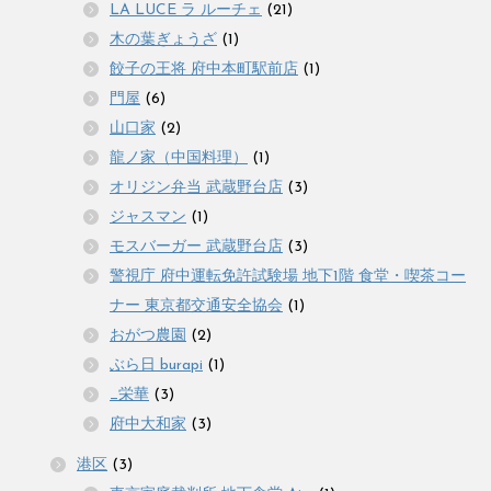
LA LUCE ラ ルーチェ
(21)
木の葉ぎょうざ
(1)
餃子の王将 府中本町駅前店
(1)
門屋
(6)
山口家
(2)
龍ノ家（中国料理）
(1)
オリジン弁当 武蔵野台店
(3)
ジャスマン
(1)
モスバーガー 武蔵野台店
(3)
警視庁 府中運転免許試験場 地下1階 食堂・喫茶コー
ナー 東京都交通安全協会
(1)
おがつ農園
(2)
ぶら日 burapi
(1)
_栄華
(3)
府中大和家
(3)
港区
(3)