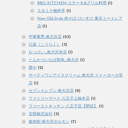
BBQ KITCHEN ステーキ&グリル料理
(1)
スタミナ極丼亭
(1)
New Old Style 肉そば けいすけ 東京ミートレア
店
(1)
中華東秀 南大沢店
(23)
口楽（こうらく）
(3)
おっけい_南大沢本店
(1)
とんかついなば和幸_南大沢
(1)
茜や
(2)
サーティワンアイスクリーム 南大沢 イトーヨーカ堂
店
(1)
セブンイレブン 南大沢店
(9)
ファミリーマート 八王子上柚木店
(1)
ファーストキッチン 八王子店【閉店】
(1)
京晴株式会社
(3)
食肉卸 南大沢ホルモン
(7)