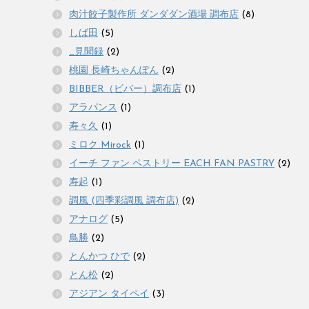
肉汁餃子製作所 ダンダダン酒場 調布店
(8)
しば田
(5)
_見聞録
(2)
桃園 長崎ちゃんぽん
(2)
BIBBER（ビバー）調布店
(1)
アラパンス
(1)
寿々久
(1)
ミロク Mirock
(1)
イーチ ファン ペストリー EACH FAN PASTRY
(2)
寿起
(1)
調風 (四季彩調風 調布店)
(2)
アナログ
(5)
鳥勝
(2)
とんかつ ひで
(2)
とん松
(2)
アジアン タイペイ
(3)