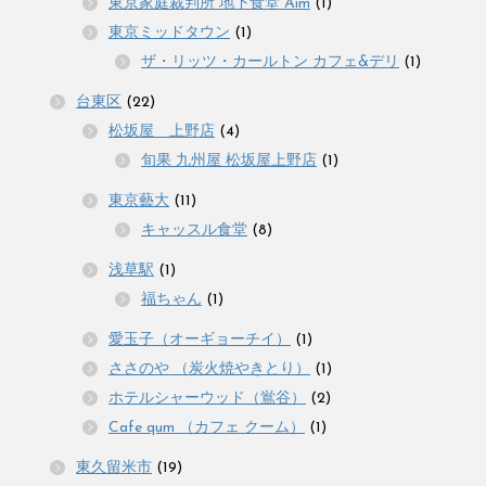
東京家庭裁判所 地下食堂 Aim
(1)
東京ミッドタウン
(1)
ザ・リッツ・カールトン カフェ&デリ
(1)
台東区
(22)
松坂屋 上野店
(4)
旬果 九州屋 松坂屋上野店
(1)
東京藝大
(11)
キャッスル食堂
(8)
浅草駅
(1)
福ちゃん
(1)
愛玉子（オーギョーチイ）
(1)
ささのや （炭火焼やきとり）
(1)
ホテルシャーウッド（鴬谷）
(2)
Cafe qum （カフェ クーム）
(1)
東久留米市
(19)