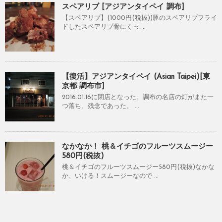
スペアリブ [アジアンタイペイ 調布]
【スペアリブ】(1000円(税抜))豚のスペアリブフライ
ドしたスペアリブ骨にくっ ...
【復活】アジアンタイペイ (Asian Taipei)[東
京都 調布市]
2016.01.16に閉店となった。調布の名店の灯がまた一
つ落ち、残念であった。 ...
なかなか！ 桃＆イチゴのフルーツスムージー
580円(税抜)
桃＆イチゴのフルーツスムージー580円(税抜)なかな
か、いける！スムージーなので ...