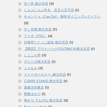
天一坊 堀之内店
(5)
しゃぶしゃぶ牛太 京王八王子店
(1)
キャンドゥ（Can Do!） 創作ダイニングレストラン
(2)
すし市場 南大沢店
(7)
フィオ（FIO）
(4)
日南市じとっこ組合 南大沢店
(1)
【閉店】アウトバック(OUTBACK)南大沢店
(1)
しょこら亭
(3)
デニーズ南大沢店
(1)
シャルル
(3)
イトーヨーカドー_南大沢店
(1)
CURRY STAND 南大沢店
(1)
首都大学東京
(1)
和食まかど
(1)
串かつ でんがな 南大沢店
(2)