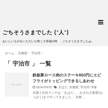
ごちそうさまでした (^人^)
おいしいものをいただいた時こそ至福の時 - ごちそうさまでした.jp -
ホーム
>
京都府
>
宇治市
>
「 宇治市 」 一覧
鉄板豚ロース肉のステーキ820円にエビ
フライがトッピングできるしあわせ
2014/09/21
きはだ
,
京都府
,
宇治市
洋食
京都２日目ランチは「きはだ」、わざわざ黄檗(お
うばく)までやってきました。 京都 ...