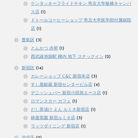
ケンタッキーフライドチキン 帝京大学板橋キャンパ
ス店
(1)
ドトールコーヒーショップ 帝京大学医学部付属病院
店
(1)
豊島区
(3)
とんかつ 赤尾
(1)
西武線池袋駅 構内 地下 スナックイン
(2)
新宿区
(14)
カレーショップ C&C 新宿本店
(3)
すし屋銀蔵 新宿センタービル店
(4)
デニッシュバー 新宿小田急エース店
(1)
ロマンスカー カフェ
(1)
だし茶漬け えん ルミネ新宿店
(1)
林屋茶園 新宿ルミネ店
(3)
ラッツダイニング 新宿店
(1)
渋谷区
(2)