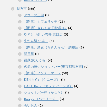
Butter (バター)
(1)
調布市
(166)
アウーの王国
(1)
【閉店】カフェリッチ
(25)
【閉店】きらくや 日比谷Bar
(4)
やきとり処 い志井 東口店
(3)
牛たん処 い志井
(3)
【閉店】鳥赱（ちきんらん） 調布店
(8)
明月苑
(1)
麺蔵(めんくら)
(4)
名前の無いショットバー[東京都調布市]
(2)
【閉店】ノンチェマーレ
(59)
KENNY's （ケニーズ）
(1)
CAFE Buns （カフェ バーンズ）
(4)
ショットバー桂（かつら）
(1)
Barry's （バーリーズ）
(3)
らいおん
(2)