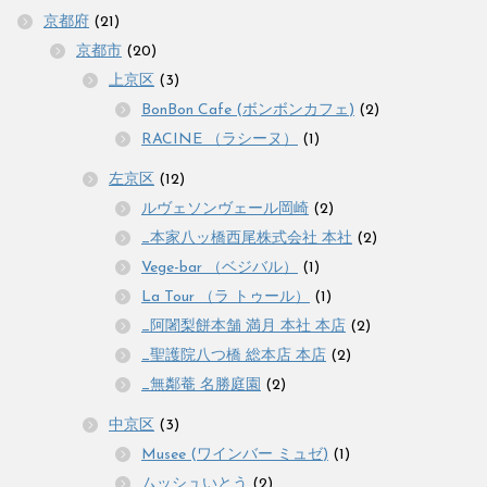
京都府
(21)
京都市
(20)
上京区
(3)
BonBon Cafe (ボンボンカフェ)
(2)
RACINE （ラシーヌ）
(1)
左京区
(12)
ルヴェソンヴェール岡崎
(2)
_本家八ッ橋西尾株式会社 本社
(2)
Vege-bar （ベジバル）
(1)
La Tour （ラ トゥール）
(1)
_阿闍梨餅本舗 満月 本社 本店
(2)
_聖護院八つ橋 総本店 本店
(2)
_無鄰菴 名勝庭園
(2)
中京区
(3)
Musee (ワインバー ミュゼ)
(1)
ムッシュいとう
(2)