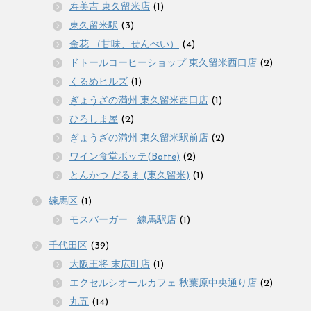
寿美吉 東久留米店
(1)
東久留米駅
(3)
金花 （甘味、せんべい）
(4)
ドトールコーヒーショップ 東久留米西口店
(2)
くるめヒルズ
(1)
ぎょうざの満州 東久留米西口店
(1)
ひろしま屋
(2)
ぎょうざの満州 東久留米駅前店
(2)
ワイン食堂ボッテ(Botte)
(2)
とんかつ だるま (東久留米)
(1)
練馬区
(1)
モスバーガー 練馬駅店
(1)
千代田区
(39)
大阪王将 末広町店
(1)
エクセルシオールカフェ 秋葉原中央通り店
(2)
丸五
(14)