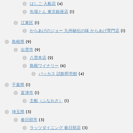
はしご 入船店
(4)
矢場とん 東京銀座店
(1)
江東区
(1)
からあげのジョー 九州秘伝の味 からあげ専門店
(1)
島根県
(9)
出雲市
(9)
八雲本店
(2)
島根ワイナリー
(6)
バッカス 試飲即売館
(4)
千葉県
(1)
富津市
(1)
主船（ふなおさ）
(1)
埼玉県
(3)
春日部市
(3)
ラッツダイニング 春日部店
(3)