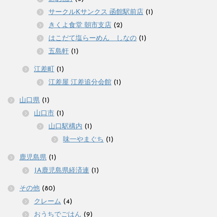
サークルKサンクス 函館駅前店
(1)
きくよ食堂 朝市支店
(2)
はこだて塩らーめん しなの
(1)
五島軒
(1)
江差町
(1)
江差屋 江差追分会館
(1)
山口県
(1)
山口市
(1)
山口駅構内
(1)
味一やまぐち
(1)
鹿児島県
(1)
JA鹿児島県経済連
(1)
その他
(80)
クレーム
(4)
おうちでごはん
(9)