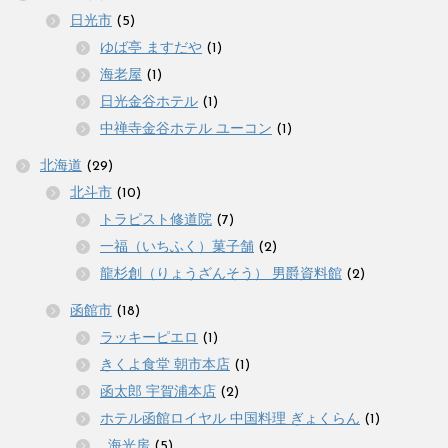
日光市
(5)
ゆば亭 ますだや
(1)
海老屋
(1)
日光金谷ホテル
(1)
中禅寺金谷ホテル ユーコン
(1)
北海道
(29)
北斗市
(10)
トラピスト修道院
(7)
一福（いちふく）菓子舗
(2)
龍杉創（りょうざんそう） 男爵資料館
(2)
函館市
(18)
ラッキーピエロ
(1)
きくよ食堂 朝市本店
(1)
函太郎 宇賀浦本店
(2)
ホテル函館ロイヤル 中国料理 ぎょくらん
(1)
_海光房
(5)