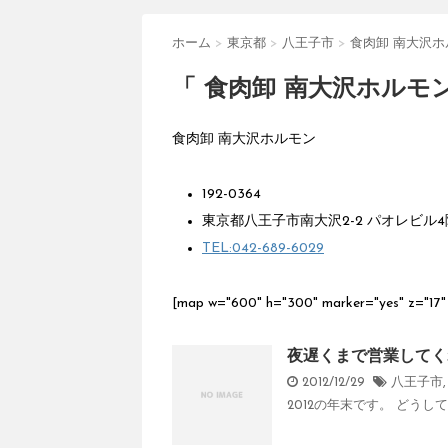
ホーム
>
東京都
>
八王子市
>
食肉卸 南大沢ホ
「 食肉卸 南大沢ホルモン
食肉卸 南大沢ホルモン
192-0364
東京都八王子市南大沢2-2 パオレビル4
TEL:042-689-6029
[map w="600" h="300" marker="yes" 
夜遅くまで営業してく
2012/12/29
八王子市
2012の年末です。 どうし