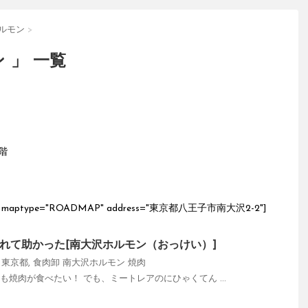
ルモン
>
 」 一覧
階
z="17" maptype="ROADMAP" address="東京都八王子市南大沢2-2"]
れて助かった[南大沢ホルモン（おっけい）]
,
東京都
,
食肉卸 南大沢ホルモン
焼肉
ても焼肉が食べたい！ でも、ミートレアのにひゃくてん ...