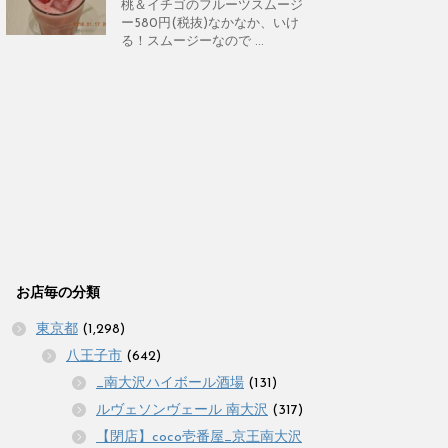
桃＆イチゴのフルーツスムージ
ー580円(税抜)なかなか、いけ
る！スムージーなので ...
お店毎の分類
東京都
(1,298)
八王子市
(642)
_南大沢ハイボール酒場
(131)
ルヴェソンヴェール 南大沢
(317)
【閉店】coco壱番屋_京王南大沢