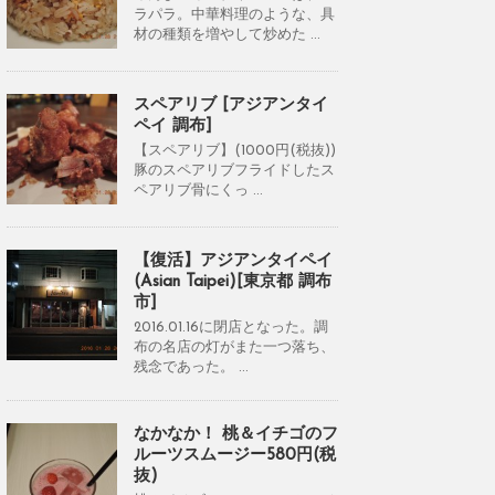
ラパラ。中華料理のような、具
材の種類を増やして炒めた ...
スペアリブ [アジアンタイ
ペイ 調布]
【スペアリブ】(1000円(税抜))
豚のスペアリブフライドしたス
ペアリブ骨にくっ ...
【復活】アジアンタイペイ
(Asian Taipei)[東京都 調布
市]
2016.01.16に閉店となった。調
布の名店の灯がまた一つ落ち、
残念であった。 ...
なかなか！ 桃＆イチゴのフ
ルーツスムージー580円(税
抜)