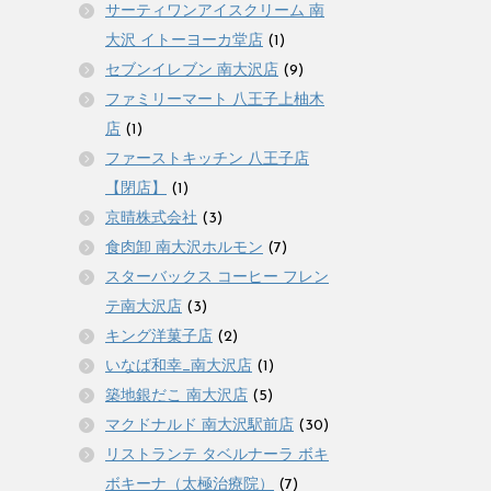
サーティワンアイスクリーム 南
大沢 イトーヨーカ堂店
(1)
セブンイレブン 南大沢店
(9)
ファミリーマート 八王子上柚木
店
(1)
ファーストキッチン 八王子店
【閉店】
(1)
京晴株式会社
(3)
食肉卸 南大沢ホルモン
(7)
スターバックス コーヒー フレン
テ南大沢店
(3)
キング洋菓子店
(2)
いなば和幸_南大沢店
(1)
築地銀だこ 南大沢店
(5)
マクドナルド 南大沢駅前店
(30)
リストランテ タベルナーラ ボキ
ボキーナ（太極治療院）
(7)