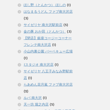
ほし野（とんかつ） ほしの
(1)
はなまるうどん ファブ南大沢店
(3)
サイゼリヤ 南大沢駅前店
(5)
金の豚 おか田（とんかつ）
(3)
【閉店】銀座コージーコーナー
フレンテ南大沢店
(1)
小山内裏公園 バーベキュー広場
(1)
Jスタジオ 南大沢店
(1)
サイゼリヤ 八王子みなみ野駅前
店
(1)
らあめん花月嵐 ファブ南大沢店
(2)
ルパ 南大沢
(1)
天一坊 堀之内店
(5)