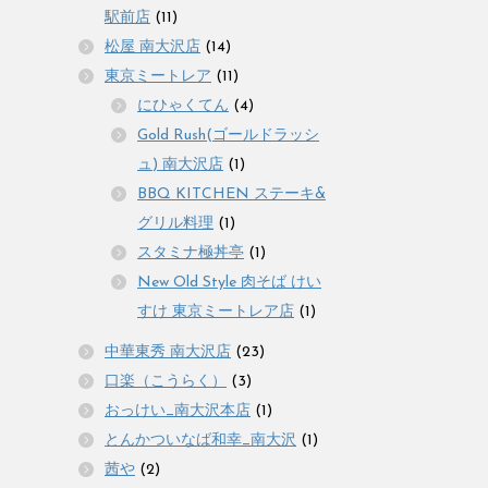
駅前店
(11)
松屋 南大沢店
(14)
東京ミートレア
(11)
にひゃくてん
(4)
Gold Rush(ゴールドラッシ
ュ) 南大沢店
(1)
BBQ KITCHEN ステーキ&
グリル料理
(1)
スタミナ極丼亭
(1)
New Old Style 肉そば けい
すけ 東京ミートレア店
(1)
中華東秀 南大沢店
(23)
口楽（こうらく）
(3)
おっけい_南大沢本店
(1)
とんかついなば和幸_南大沢
(1)
茜や
(2)