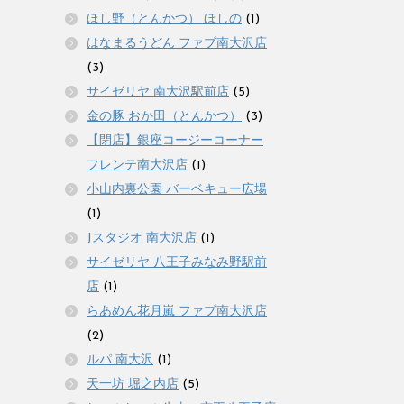
ほし野（とんかつ） ほしの
(1)
はなまるうどん ファブ南大沢店
(3)
サイゼリヤ 南大沢駅前店
(5)
金の豚 おか田（とんかつ）
(3)
【閉店】銀座コージーコーナー
フレンテ南大沢店
(1)
小山内裏公園 バーベキュー広場
(1)
Jスタジオ 南大沢店
(1)
サイゼリヤ 八王子みなみ野駅前
店
(1)
らあめん花月嵐 ファブ南大沢店
(2)
ルパ 南大沢
(1)
天一坊 堀之内店
(5)