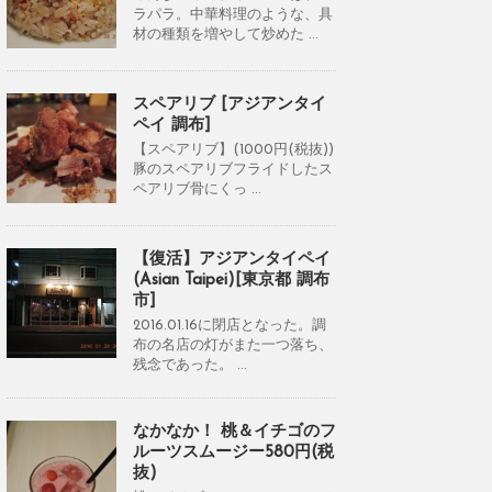
ラパラ。中華料理のような、具
材の種類を増やして炒めた ...
スペアリブ [アジアンタイ
ペイ 調布]
【スペアリブ】(1000円(税抜))
豚のスペアリブフライドしたス
ペアリブ骨にくっ ...
【復活】アジアンタイペイ
(Asian Taipei)[東京都 調布
市]
2016.01.16に閉店となった。調
布の名店の灯がまた一つ落ち、
残念であった。 ...
なかなか！ 桃＆イチゴのフ
ルーツスムージー580円(税
抜)