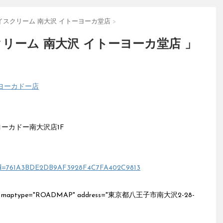
イスクリーム 南大沢 イトーヨーカ堂店
>
リーム 南大沢 イトーヨーカ堂店 」
ヨーカドー店
ヨーカドー南大沢店1F
inkcd=761A3BDE2DB9AF3928F4C7FA402C9813
z="17" maptype="ROADMAP" address="東京都八王子市南大沢2-28-