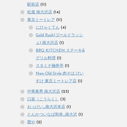
駅前店
(11)
松屋 南大沢店
(14)
東京ミートレア
(11)
にひゃくてん
(4)
Gold Rush(ゴールドラッシ
ュ) 南大沢店
(1)
BBQ KITCHEN ステーキ&
グリル料理
(1)
スタミナ極丼亭
(1)
New Old Style 肉そば けい
すけ 東京ミートレア店
(1)
中華東秀 南大沢店
(23)
口楽（こうらく）
(3)
おっけい_南大沢本店
(1)
とんかついなば和幸_南大沢
(1)
茜や
(2)