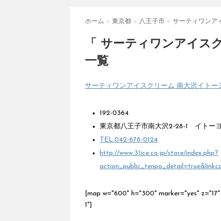
ホーム
>
東京都
>
八王子市
>
サーティワンア
「 サーティワンアイスク
一覧
サーティワンアイスクリーム 南大沢イトー
192-0364
東京都八王子市南大沢2-28-1 イトー
TEL:042-678-0124
http://www.31ice.co.jp/store/index.php?
action_public_tenpo_detail=true&l
[map w="600" h="300" marker="yes" 
1"]