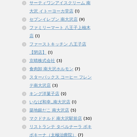
サーティワンアイスクリーム 南
大沢 イトーヨーカ堂店
(1)
セブンイレブン 南大沢店
(9)
ファミリーマート 八王子上柚木
店
(1)
ファーストキッチン 八王子店
【閉店】
(1)
京晴株式会社
(3)
食肉卸 南大沢ホルモン
(7)
スターバックス コーヒー フレン
テ南大沢店
(3)
キング洋菓子店
(2)
いなば和幸_南大沢店
(1)
築地銀だこ 南大沢店
(5)
マクドナルド 南大沢駅前店
(30)
リストランテ タベルナーラ ボキ
ボキーナ（太極治療院）
(7)