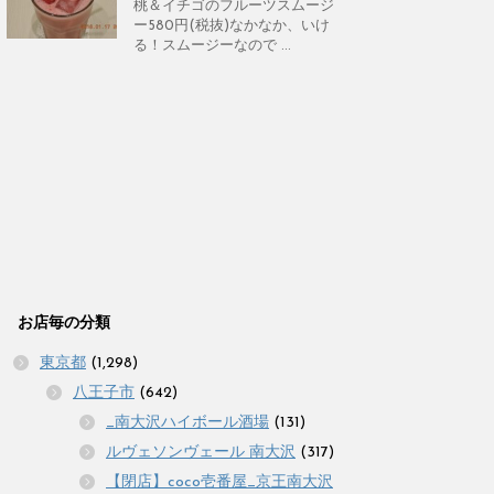
桃＆イチゴのフルーツスムージ
ー580円(税抜)なかなか、いけ
る！スムージーなので ...
お店毎の分類
東京都
(1,298)
八王子市
(642)
_南大沢ハイボール酒場
(131)
ルヴェソンヴェール 南大沢
(317)
【閉店】coco壱番屋_京王南大沢