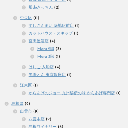
畑deきっちん
(2)
中央区
(11)
すしざんまい 築地駅前店
(1)
カットハウス・スキップ
(1)
宮田屋酒店
(4)
Maru 2階
(3)
Maru 3階
(1)
はしご 入船店
(4)
矢場とん 東京銀座店
(1)
江東区
(1)
からあげのジョー 九州秘伝の味 からあげ専門店
(1)
島根県
(9)
出雲市
(9)
八雲本店
(2)
島根ワイナリー
(6)