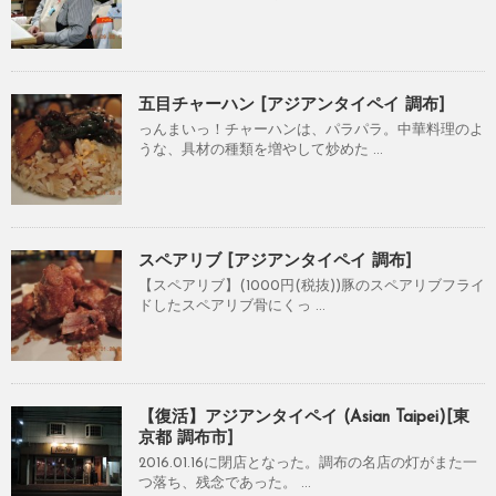
五目チャーハン [アジアンタイペイ 調布]
っんまいっ！チャーハンは、パラパラ。中華料理のよ
うな、具材の種類を増やして炒めた ...
スペアリブ [アジアンタイペイ 調布]
【スペアリブ】(1000円(税抜))豚のスペアリブフライ
ドしたスペアリブ骨にくっ ...
【復活】アジアンタイペイ (Asian Taipei)[東
京都 調布市]
2016.01.16に閉店となった。調布の名店の灯がまた一
つ落ち、残念であった。 ...