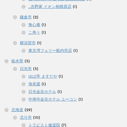
_吉野家 イオン相模原店
(1)
鎌倉市
(2)
無心庵
(1)
こ寿々
(1)
横須賀市
(1)
東京湾フェリー船内売店
(1)
栃木県
(5)
日光市
(5)
ゆば亭 ますだや
(1)
海老屋
(1)
日光金谷ホテル
(1)
中禅寺金谷ホテル ユーコン
(1)
北海道
(29)
北斗市
(10)
トラピスト修道院
(7)