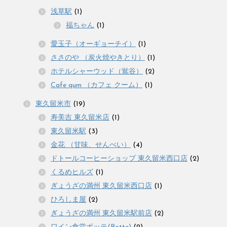
浅草駅
(1)
福ちゃん
(1)
愛玉子（オーギョーチイ）
(1)
ささのや （炭火焼やきとり）
(1)
ホテルシャーウッド（鴬谷）
(2)
Cafe qum （カフェ クーム）
(1)
東久留米市
(19)
寿美吉 東久留米店
(1)
東久留米駅
(3)
金花 （甘味、せんべい）
(4)
ドトールコーヒーショップ 東久留米西口店
(2)
くるめヒルズ
(1)
ぎょうざの満州 東久留米西口店
(1)
ひろしま屋
(2)
ぎょうざの満州 東久留米駅前店
(2)