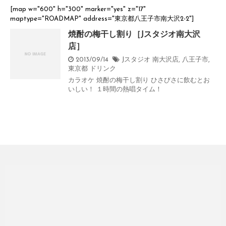
[map w="600" h="300" marker="yes" z="17"
maptype="ROADMAP" address="
東京都八王子市南大沢2-2
"]
焼酎の梅干し割り［Jスタジオ南大沢
店］
2013/09/14
Jスタジオ 南大沢店
,
八王子市
,
東京都
ドリンク
カラオケ 焼酎の梅干し割り ひさびさに飲むとお
いしい！ １時間の熱唱タイム！