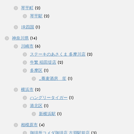
琴平町
(2)
琴平駅
(2)
JR四国
(1)
神奈川県
(14)
川崎市
(6)
ステーキのあさくま 多摩川店
(2)
牛繁 稲田堤店
(2)
多摩区
(1)
_蕎麦酒房 笙
(1)
横浜市
(2)
ハングリータイガー
(1)
港北区
(1)
新横浜駅
(1)
相模原市
(4)
珈琲所コメダ珈琲店 古淵駅前店
(3)