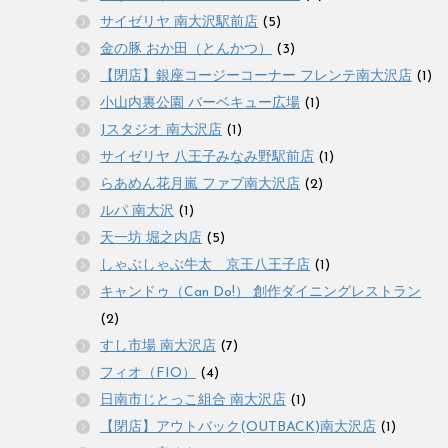
サイゼリヤ 南大沢駅前店
(5)
金の豚 おか田（とんかつ）
(3)
【閉店】銀座コージーコーナー フレンテ南大沢店
(1)
小山内裏公園 バーベキュー広場
(1)
Jスタジオ 南大沢店
(1)
サイゼリヤ 八王子みなみ野駅前店
(1)
らあめん花月嵐 ファブ南大沢店
(2)
ルパ 南大沢
(1)
天一坊 堀之内店
(5)
しゃぶしゃぶ牛太 京王八王子店
(1)
キャンドゥ（Can Do!） 創作ダイニングレストラン
(2)
すし市場 南大沢店
(7)
フィオ（FIO）
(4)
日南市じとっこ組合 南大沢店
(1)
【閉店】アウトバック(OUTBACK)南大沢店
(1)