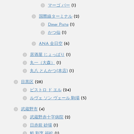
マーゴ バー
(1)
国際線ターミナル
(2)
Diner Pista
(1)
かつ仙
(1)
ANA 全日空
(6)
居酒屋 じょっぱり
(1)
丸一（大森）
(1)
丸八 とんかつ(本店)
(1)
目黒区
(28)
ビストロ ド エル
(24)
ルヴェ ソン ヴェール 駒場
(5)
武蔵野市
(4)
武蔵野赤十字病院
(2)
日赤前 砂場
(1)
鮨 割烹 福松
(1)