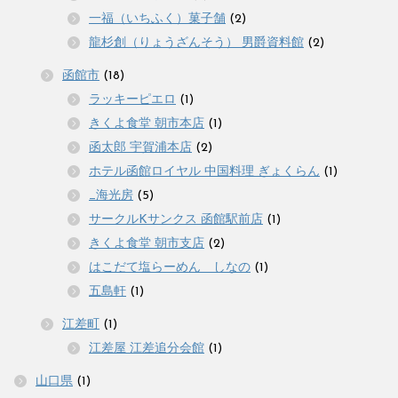
一福（いちふく）菓子舗
(2)
龍杉創（りょうざんそう） 男爵資料館
(2)
函館市
(18)
ラッキーピエロ
(1)
きくよ食堂 朝市本店
(1)
函太郎 宇賀浦本店
(2)
ホテル函館ロイヤル 中国料理 ぎょくらん
(1)
_海光房
(5)
サークルKサンクス 函館駅前店
(1)
きくよ食堂 朝市支店
(2)
はこだて塩らーめん しなの
(1)
五島軒
(1)
江差町
(1)
江差屋 江差追分会館
(1)
山口県
(1)