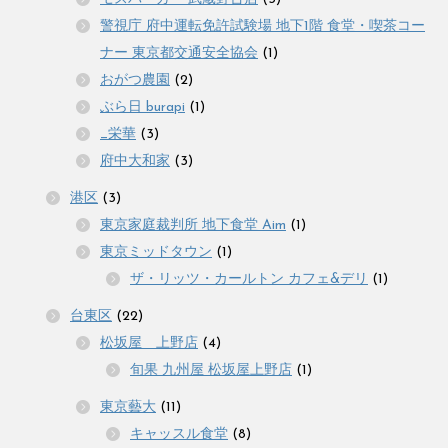
警視庁 府中運転免許試験場 地下1階 食堂・喫茶コー
ナー 東京都交通安全協会
(1)
おがつ農園
(2)
ぶら日 burapi
(1)
_栄華
(3)
府中大和家
(3)
港区
(3)
東京家庭裁判所 地下食堂 Aim
(1)
東京ミッドタウン
(1)
ザ・リッツ・カールトン カフェ&デリ
(1)
台東区
(22)
松坂屋 上野店
(4)
旬果 九州屋 松坂屋上野店
(1)
東京藝大
(11)
キャッスル食堂
(8)