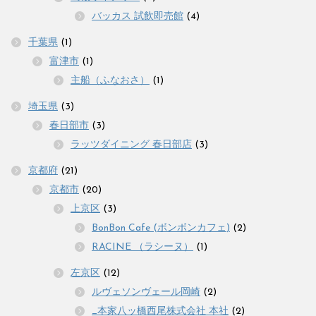
バッカス 試飲即売館
(4)
千葉県
(1)
富津市
(1)
主船（ふなおさ）
(1)
埼玉県
(3)
春日部市
(3)
ラッツダイニング 春日部店
(3)
京都府
(21)
京都市
(20)
上京区
(3)
BonBon Cafe (ボンボンカフェ)
(2)
RACINE （ラシーヌ）
(1)
左京区
(12)
ルヴェソンヴェール岡崎
(2)
_本家八ッ橋西尾株式会社 本社
(2)