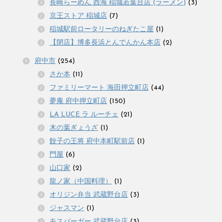
長崎らーめん 西海 稲城若葉台店 (ラーメン)
(3)
京王ストア 稲城店
(7)
稲城駅前ロータリーのねぎたこ屋
(1)
【閉店】博多長浜とんでんかん本店
(2)
府中市
(254)
さか本
(11)
ファミリーマート 海田押立町店
(44)
夢庵 府中押立町店
(150)
LA LUCE ラ ルーチェ
(21)
木の葉ぎょうざ
(1)
餃子の王将 府中本町駅前店
(1)
門屋
(6)
山口家
(2)
龍ノ家（中国料理）
(1)
オリジン弁当 武蔵野台店
(3)
ジャスマン
(1)
モスバーガー 武蔵野台店
(3)