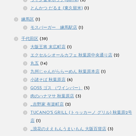
ワイン食堂ボッテ(Botte)
(2)
とんかつ だるま (東久留米)
(1)
練馬区
(1)
モスバーガー 練馬駅店
(1)
千代田区
(39)
大阪王将 末広町店
(1)
エクセルシオールカフェ 秋葉原中央通り店
(2)
丸五
(14)
九州じゃんがららーめん 秋葉原本店
(1)
小諸そば 秋葉原店
(6)
GOSS ゴス （ワインバー）
(5)
肉のハナマサ 秋葉原店
(3)
_吉野家 有楽町店
(2)
TUCANO'S GRILL (トゥッカーノ グリル) 秋葉原2号
店
(1)
_浪花のええもんうまいもん 大阪百貨店
(3)