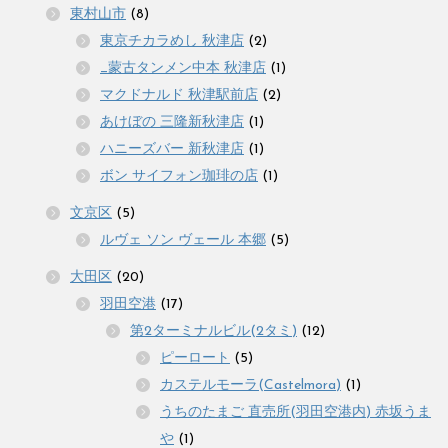
東村山市
(8)
東京チカラめし 秋津店
(2)
_蒙古タンメン中本 秋津店
(1)
マクドナルド 秋津駅前店
(2)
あけぼの 三隆新秋津店
(1)
ハニーズバー 新秋津店
(1)
ボン サイフォン珈琲の店
(1)
文京区
(5)
ルヴェ ソン ヴェール 本郷
(5)
大田区
(20)
羽田空港
(17)
第2ターミナルビル(2タミ)
(12)
ピーロート
(5)
カステルモーラ(Castelmora)
(1)
うちのたまご 直売所(羽田空港内) 赤坂うま
や
(1)