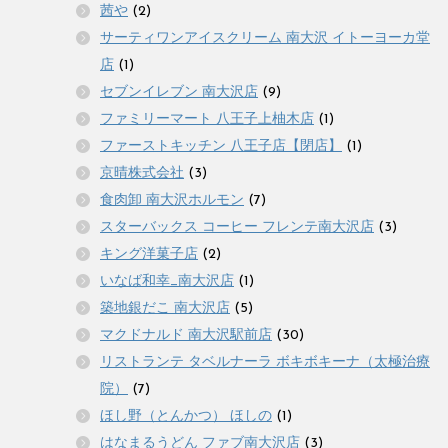
茜や
(2)
サーティワンアイスクリーム 南大沢 イトーヨーカ堂
店
(1)
セブンイレブン 南大沢店
(9)
ファミリーマート 八王子上柚木店
(1)
ファーストキッチン 八王子店【閉店】
(1)
京晴株式会社
(3)
食肉卸 南大沢ホルモン
(7)
スターバックス コーヒー フレンテ南大沢店
(3)
キング洋菓子店
(2)
いなば和幸_南大沢店
(1)
築地銀だこ 南大沢店
(5)
マクドナルド 南大沢駅前店
(30)
リストランテ タベルナーラ ボキボキーナ（太極治療
院）
(7)
ほし野（とんかつ） ほしの
(1)
はなまるうどん ファブ南大沢店
(3)