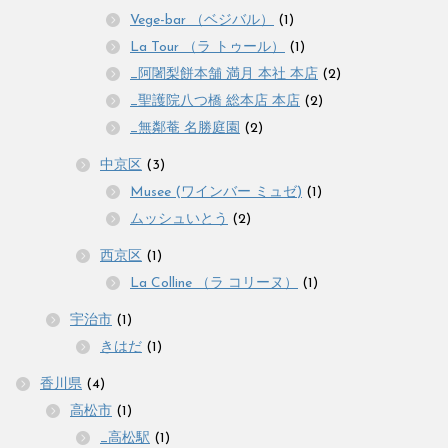
Vege-bar （ベジバル）
(1)
La Tour （ラ トゥール）
(1)
_阿闍梨餅本舗 満月 本社 本店
(2)
_聖護院八つ橋 総本店 本店
(2)
_無鄰菴 名勝庭園
(2)
中京区
(3)
Musee (ワインバー ミュゼ)
(1)
ムッシュいとう
(2)
西京区
(1)
La Colline （ラ コリーヌ）
(1)
宇治市
(1)
きはだ
(1)
香川県
(4)
高松市
(1)
_高松駅
(1)