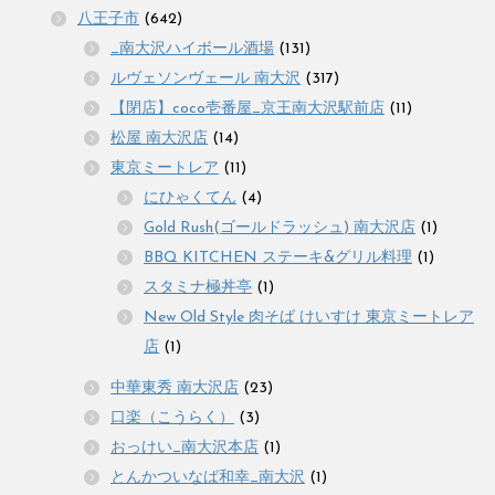
八王子市
(642)
_南大沢ハイボール酒場
(131)
ルヴェソンヴェール 南大沢
(317)
【閉店】coco壱番屋_京王南大沢駅前店
(11)
松屋 南大沢店
(14)
東京ミートレア
(11)
にひゃくてん
(4)
Gold Rush(ゴールドラッシュ) 南大沢店
(1)
BBQ KITCHEN ステーキ&グリル料理
(1)
スタミナ極丼亭
(1)
New Old Style 肉そば けいすけ 東京ミートレア
店
(1)
中華東秀 南大沢店
(23)
口楽（こうらく）
(3)
おっけい_南大沢本店
(1)
とんかついなば和幸_南大沢
(1)