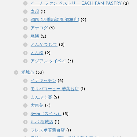
イーチ ファン ペストリー EACH FAN PASTRY
(2)
寿起
(1)
調風 (四季彩調風 調布店)
(2)
アナログ
(5)
鳥勝
(2)
とんかつ ひで
(2)
とん松
(2)
アジアン タイペイ
(3)
稲城市
(33)
イナキッチン
(6)
モリバコーヒー 若葉台店
(1)
まんぷく宴
(2)
大東苑
(4)
Swim（スイム）
(5)
ルパ 稲城店
(1)
フレスポ若葉台店
(1)