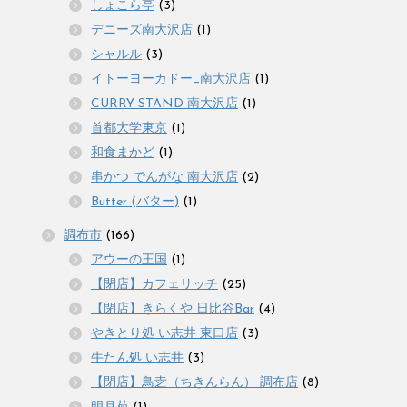
しょこら亭
(3)
デニーズ南大沢店
(1)
シャルル
(3)
イトーヨーカドー_南大沢店
(1)
CURRY STAND 南大沢店
(1)
首都大学東京
(1)
和食まかど
(1)
串かつ でんがな 南大沢店
(2)
Butter (バター)
(1)
調布市
(166)
アウーの王国
(1)
【閉店】カフェリッチ
(25)
【閉店】きらくや 日比谷Bar
(4)
やきとり処 い志井 東口店
(3)
牛たん処 い志井
(3)
【閉店】鳥赱（ちきんらん） 調布店
(8)