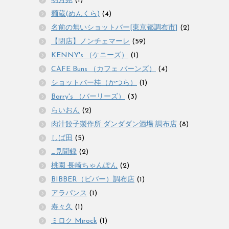
明月苑
(1)
麺蔵(めんくら)
(4)
名前の無いショットバー[東京都調布市]
(2)
【閉店】ノンチェマーレ
(59)
KENNY's （ケニーズ）
(1)
CAFE Buns （カフェ バーンズ）
(4)
ショットバー桂（かつら）
(1)
Barry's （バーリーズ）
(3)
らいおん
(2)
肉汁餃子製作所 ダンダダン酒場 調布店
(8)
しば田
(5)
_見聞録
(2)
桃園 長崎ちゃんぽん
(2)
BIBBER（ビバー）調布店
(1)
アラパンス
(1)
寿々久
(1)
ミロク Mirock
(1)