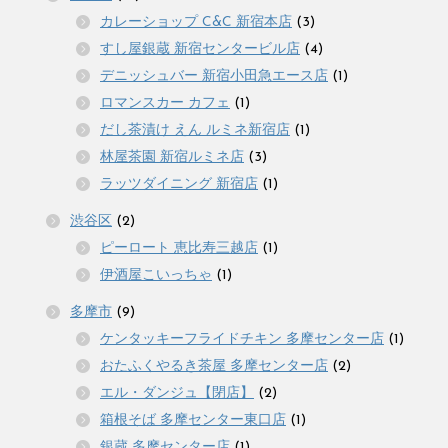
カレーショップ C&C 新宿本店
(3)
すし屋銀蔵 新宿センタービル店
(4)
デニッシュバー 新宿小田急エース店
(1)
ロマンスカー カフェ
(1)
だし茶漬け えん ルミネ新宿店
(1)
林屋茶園 新宿ルミネ店
(3)
ラッツダイニング 新宿店
(1)
渋谷区
(2)
ピーロート 恵比寿三越店
(1)
伊酒屋こいっちゃ
(1)
多摩市
(9)
ケンタッキーフライドチキン 多摩センター店
(1)
おたふくやるき茶屋 多摩センター店
(2)
エル・ダンジュ【閉店】
(2)
箱根そば 多摩センター東口店
(1)
銀蔵 多摩センター店
(1)