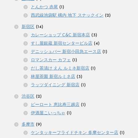
とんかつ 赤尾
(1)
西武線池袋駅 構内 地下 スナックイン
(2)
新宿区
(14)
カレーショップ C&C 新宿本店
(3)
すし屋銀蔵 新宿センタービル店
(4)
デニッシュバー 新宿小田急エース店
(1)
ロマンスカー カフェ
(1)
だし茶漬け えん ルミネ新宿店
(1)
林屋茶園 新宿ルミネ店
(3)
ラッツダイニング 新宿店
(1)
渋谷区
(2)
ピーロート 恵比寿三越店
(1)
伊酒屋こいっちゃ
(1)
多摩市
(9)
ケンタッキーフライドチキン 多摩センター店
(1)