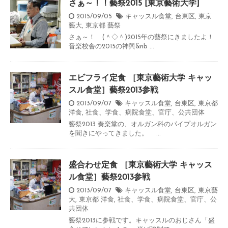
さぁ～！！藝祭2015 [東京藝術大学]
2015/09/05
キャッスル食堂
,
台東区
,
東京
藝大
,
東京都
藝祭
さぁ～！ (＾◇＾)2015年の藝祭にきましたよ！
音楽校舎の2015の神輿&nb ...
エビフライ定食 ［東京藝術大学 キャッ
スル食堂］藝祭2013参戦
2013/09/07
キャッスル食堂
,
台東区
,
東京都
洋食
,
社食、学食、病院食堂、官庁、公共団体
藝祭2013 奏楽堂の、オルガン科のパイプオルガン
を聞きにやってきました。 ...
盛合わせ定食 ［東京藝術大学 キャッス
ル食堂］藝祭2013参戦
2013/09/07
キャッスル食堂
,
台東区
,
東京藝
大
,
東京都
洋食
,
社食、学食、病院食堂、官庁、公
共団体
藝祭2013に参戦です。キャッスルのおじさん「盛