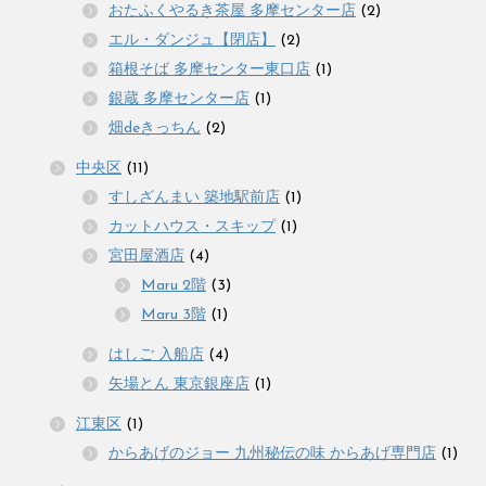
おたふくやるき茶屋 多摩センター店
(2)
エル・ダンジュ【閉店】
(2)
箱根そば 多摩センター東口店
(1)
銀蔵 多摩センター店
(1)
畑deきっちん
(2)
中央区
(11)
すしざんまい 築地駅前店
(1)
カットハウス・スキップ
(1)
宮田屋酒店
(4)
Maru 2階
(3)
Maru 3階
(1)
はしご 入船店
(4)
矢場とん 東京銀座店
(1)
江東区
(1)
からあげのジョー 九州秘伝の味 からあげ専門店
(1)