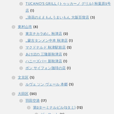
TUCANO'S GRILL (トゥッカーノ グリル) 秋葉原2号
店
(1)
_浪花のええもんうまいもん 大阪百貨店
(3)
東村山市
(8)
東京チカラめし 秋津店
(2)
_蒙古タンメン中本 秋津店
(1)
マクドナルド 秋津駅前店
(2)
あけぼの 三隆新秋津店
(1)
ハニーズバー 新秋津店
(1)
ボン サイフォン珈琲の店
(1)
文京区
(5)
ルヴェ ソン ヴェール 本郷
(5)
大田区
(20)
羽田空港
(17)
第2ターミナルビル(2タミ)
(12)