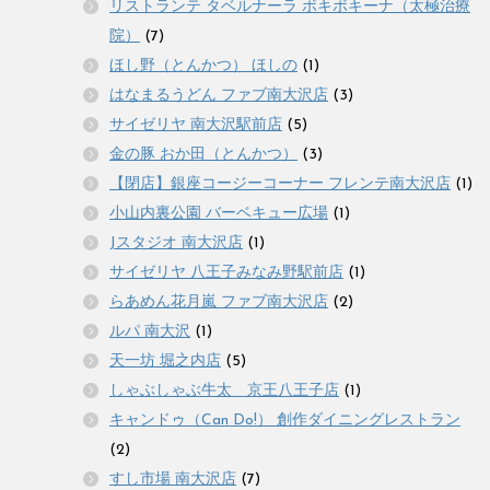
リストランテ タベルナーラ ボキボキーナ（太極治療
院）
(7)
ほし野（とんかつ） ほしの
(1)
はなまるうどん ファブ南大沢店
(3)
サイゼリヤ 南大沢駅前店
(5)
金の豚 おか田（とんかつ）
(3)
【閉店】銀座コージーコーナー フレンテ南大沢店
(1)
小山内裏公園 バーベキュー広場
(1)
Jスタジオ 南大沢店
(1)
サイゼリヤ 八王子みなみ野駅前店
(1)
らあめん花月嵐 ファブ南大沢店
(2)
ルパ 南大沢
(1)
天一坊 堀之内店
(5)
しゃぶしゃぶ牛太 京王八王子店
(1)
キャンドゥ（Can Do!） 創作ダイニングレストラン
(2)
すし市場 南大沢店
(7)