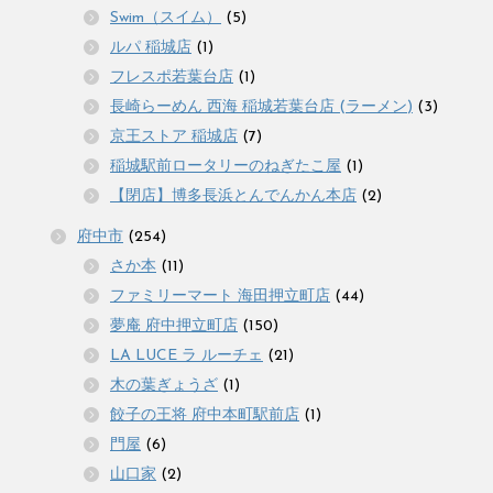
Swim（スイム）
(5)
ルパ 稲城店
(1)
フレスポ若葉台店
(1)
長崎らーめん 西海 稲城若葉台店 (ラーメン)
(3)
京王ストア 稲城店
(7)
稲城駅前ロータリーのねぎたこ屋
(1)
【閉店】博多長浜とんでんかん本店
(2)
府中市
(254)
さか本
(11)
ファミリーマート 海田押立町店
(44)
夢庵 府中押立町店
(150)
LA LUCE ラ ルーチェ
(21)
木の葉ぎょうざ
(1)
餃子の王将 府中本町駅前店
(1)
門屋
(6)
山口家
(2)