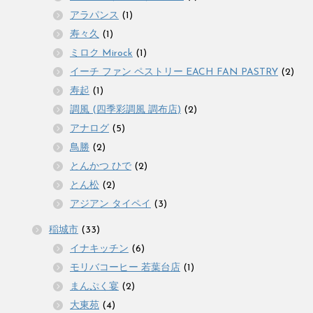
アラパンス
(1)
寿々久
(1)
ミロク Mirock
(1)
イーチ ファン ペストリー EACH FAN PASTRY
(2)
寿起
(1)
調風 (四季彩調風 調布店)
(2)
アナログ
(5)
鳥勝
(2)
とんかつ ひで
(2)
とん松
(2)
アジアン タイペイ
(3)
稲城市
(33)
イナキッチン
(6)
モリバコーヒー 若葉台店
(1)
まんぷく宴
(2)
大東苑
(4)