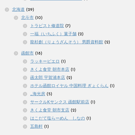
北海道
(29)
北斗市
(10)
トラピスト修道院
(7)
一福（いちふく）菓子舗
(2)
龍杉創（りょうざんそう） 男爵資料館
(2)
函館市
(18)
ラッキーピエロ
(1)
きくよ食堂 朝市本店
(1)
函太郎 宇賀浦本店
(2)
ホテル函館ロイヤル 中国料理 ぎょくらん
(1)
_海光房
(5)
サークルKサンクス 函館駅前店
(1)
きくよ食堂 朝市支店
(2)
はこだて塩らーめん しなの
(1)
五島軒
(1)