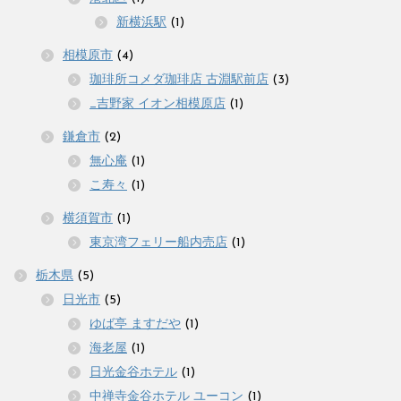
新横浜駅
(1)
相模原市
(4)
珈琲所コメダ珈琲店 古淵駅前店
(3)
_吉野家 イオン相模原店
(1)
鎌倉市
(2)
無心庵
(1)
こ寿々
(1)
横須賀市
(1)
東京湾フェリー船内売店
(1)
栃木県
(5)
日光市
(5)
ゆば亭 ますだや
(1)
海老屋
(1)
日光金谷ホテル
(1)
中禅寺金谷ホテル ユーコン
(1)