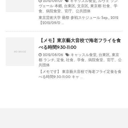
2012/09/07
キャッスル食堂
,
ルヴェ ソン
ヴェール 本郷
,
台東区
,
文京区
,
東京都
社食、学
食、病院食堂、官庁、公共団体
東京芸術大学 藝祭 参戦スケジュール Sep., 2012
【2012/09/0 ...
【メモ】東京藝大音校で海老フライを食
べる時間9:30-11:00
2012/08/06
キャッスル食堂
,
台東区
,
東京
都
ランチ
,
定食
,
社食、学食、病院食堂、官庁、公
共団体
【メモです】 東京藝大音校で海老フライ定食を食
べる時間9:30-11:00 キャ ...