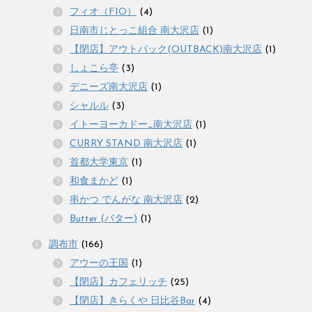
フィオ（FIO）
(4)
日南市じとっこ組合 南大沢店
(1)
【閉店】アウトバック(OUTBACK)南大沢店
(1)
しょこら亭
(3)
デニーズ南大沢店
(1)
シャルル
(3)
イトーヨーカドー_南大沢店
(1)
CURRY STAND 南大沢店
(1)
首都大学東京
(1)
和食まかど
(1)
串かつ でんがな 南大沢店
(2)
Butter (バター)
(1)
調布市
(166)
アウーの王国
(1)
【閉店】カフェリッチ
(25)
【閉店】きらくや 日比谷Bar
(4)