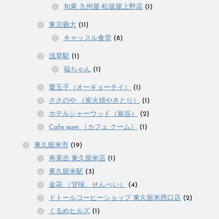
旬果 九州屋 松坂屋上野店
(1)
東京藝大
(11)
キャッスル食堂
(8)
浅草駅
(1)
福ちゃん
(1)
愛玉子（オーギョーチイ）
(1)
ささのや （炭火焼やきとり）
(1)
ホテルシャーウッド（鴬谷）
(2)
Cafe qum （カフェ クーム）
(1)
東久留米市
(19)
寿美吉 東久留米店
(1)
東久留米駅
(3)
金花 （甘味、せんべい）
(4)
ドトールコーヒーショップ 東久留米西口店
(2)
くるめヒルズ
(1)