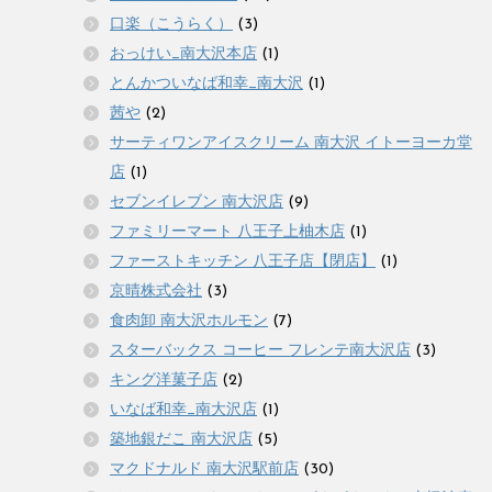
口楽（こうらく）
(3)
おっけい_南大沢本店
(1)
とんかついなば和幸_南大沢
(1)
茜や
(2)
サーティワンアイスクリーム 南大沢 イトーヨーカ堂
店
(1)
セブンイレブン 南大沢店
(9)
ファミリーマート 八王子上柚木店
(1)
ファーストキッチン 八王子店【閉店】
(1)
京晴株式会社
(3)
食肉卸 南大沢ホルモン
(7)
スターバックス コーヒー フレンテ南大沢店
(3)
キング洋菓子店
(2)
いなば和幸_南大沢店
(1)
築地銀だこ 南大沢店
(5)
マクドナルド 南大沢駅前店
(30)