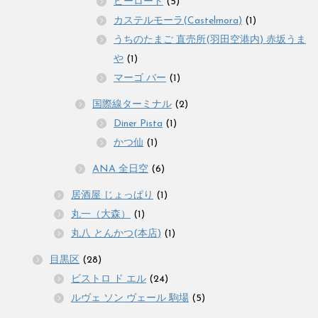
ピーロート
(5)
カステルモーラ(Castelmora)
(1)
うちのたまご 直売所(羽田空港内) 赤坂うま
や
(1)
マーゴ バー
(1)
国際線ターミナル
(2)
Diner Pista
(1)
かつ仙
(1)
ANA 全日空
(6)
居酒屋 じょっぱり
(1)
丸一（大森）
(1)
丸八 とんかつ(本店)
(1)
目黒区
(28)
ビストロ ド エル
(24)
ルヴェ ソン ヴェール 駒場
(5)