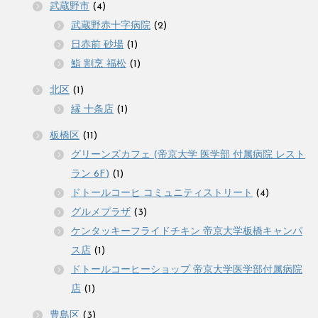
武蔵野市
(4)
武蔵野赤十字病院
(2)
日赤前 砂場
(1)
鮨 割烹 福松
(1)
北区
(1)
縁 十条店
(1)
板橋区
(11)
グリーンズカフェ (帝京大学 医学部 付属病院 レスト
ラン 6F)
(1)
ドトールコーヒ コミュニティストリート
(4)
グルメプラザ
(3)
ケンタッキーフライドチキン 帝京大学板橋キャンパ
ス店
(1)
ドトールコーヒーショップ 帝京大学医学部付属病院
店
(1)
豊島区
(3)