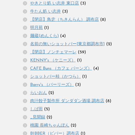
やきとり処 い志井 東口店
(3)
牛たん処 い志井
(3)
【閉店】鳥赱（ちきんらん） 調布店
(8)
明月苑
(1)
麺蔵(めんくら)
(4)
名前の無いショットバー[東京都調布市]
(2)
【閉店】ノンチェマーレ
(59)
KENNY's （ケニーズ）
(1)
CAFE Buns （カフェ バーンズ）
(4)
ショットバー桂（かつら）
(1)
Barry's （バーリーズ）
(3)
らいおん
(2)
肉汁餃子製作所 ダンダダン酒場 調布店
(8)
しば田
(5)
_見聞録
(2)
桃園 長崎ちゃんぽん
(2)
BIBBER（ビバー）調布店
(1)