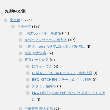
お店毎の分類
東京都
(1,298)
八王子市
(642)
_南大沢ハイボール酒場
(131)
ルヴェソンヴェール 南大沢
(317)
【閉店】coco壱番屋_京王南大沢駅前店
(11)
松屋 南大沢店
(14)
東京ミートレア
(11)
にひゃくてん
(4)
Gold Rush(ゴールドラッシュ) 南大沢店
(1)
BBQ KITCHEN ステーキ&グリル料理
(1)
スタミナ極丼亭
(1)
New Old Style 肉そば けいすけ 東京ミートレア
店
(1)
中華東秀 南大沢店
(23)