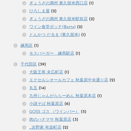
ぎょうざの満州 東久留米西口店
(1)
ひろしま屋
(2)
ぎょうざの満州 東久留米駅前店
(2)
ワイン食堂ボッテ(Botte)
(2)
とんかつ だるま (東久留米)
(1)
練馬区
(1)
モスバーガー 練馬駅店
(1)
千代田区
(39)
大阪王将 末広町店
(1)
エクセルシオールカフェ 秋葉原中央通り店
(2)
丸五
(14)
九州じゃんがららーめん 秋葉原本店
(1)
小諸そば 秋葉原店
(6)
GOSS ゴス （ワインバー）
(5)
肉のハナマサ 秋葉原店
(3)
_吉野家 有楽町店
(2)