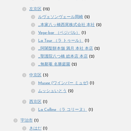
左京区
(12)
ルヴェソンヴェール岡崎
(2)
_本家八ッ橋西尾株式会社 本社
(2)
Vege-bar （ベジバル）
(1)
La Tour （ラ トゥール）
(1)
_阿闍梨餅本舗 満月 本社 本店
(2)
_聖護院八つ橋 総本店 本店
(2)
_無鄰菴 名勝庭園
(2)
中京区
(3)
Musee (ワインバー ミュゼ)
(1)
ムッシュいとう
(2)
西京区
(1)
La Colline （ラ コリーヌ）
(1)
宇治市
(1)
きはだ
(1)