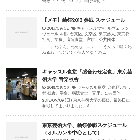
合せでいいかい！？」 半ば強制で ...
【メモ】藝祭2013 参戦 スケジュール
2013/09/02
キャッスル食堂
,
ルヴェ ソン
ヴェール 本郷
,
台東区
,
文京区
,
東京藝大
,
東京都
社食、学食、病院食堂、官庁、公共団体
。。。たぶん、死ぬな、コレ！ うんっ！軽く死
ねるわ ＼(^o^)／ 個人的なもの ...
キャッスル食堂「盛合わせ定食」東京芸
術大学 音楽校舎
2012/09/09
キャッスル食堂
,
台東区
,
東京
都
社食、学食、病院食堂、官庁、公共団体
2012/09/09(日) 東京芸術大学の藝祭、最終日に
参戦してまいりました。キ ...
東京芸術大学、藝祭参戦スケジュール
（オルガンを中心として）