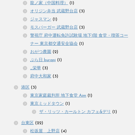
龍ノ家（中国料理）
(1)
オリジン弁当 武蔵野台店
(3)
ジャスマン
(1)
モスバーガー 武蔵野台店
(3)
警視庁 府中運転免許試験場 地下1階 食堂・喫茶コー
ナー 東京都交通安全協会
(1)
おがつ農園
(2)
ぶら日 burapi
(1)
_栄華
(3)
府中大和家
(3)
港区
(3)
東京家庭裁判所 地下食堂 Aim
(1)
東京ミッドタウン
(1)
ザ・リッツ・カールトン カフェ&デリ
(1)
台東区
(22)
松坂屋 上野店
(4)