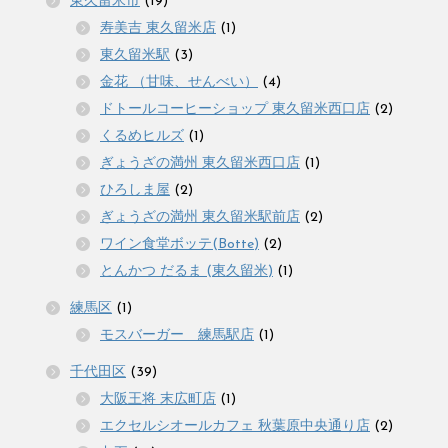
東久留米市
(19)
寿美吉 東久留米店
(1)
東久留米駅
(3)
金花 （甘味、せんべい）
(4)
ドトールコーヒーショップ 東久留米西口店
(2)
くるめヒルズ
(1)
ぎょうざの満州 東久留米西口店
(1)
ひろしま屋
(2)
ぎょうざの満州 東久留米駅前店
(2)
ワイン食堂ボッテ(Botte)
(2)
とんかつ だるま (東久留米)
(1)
練馬区
(1)
モスバーガー 練馬駅店
(1)
千代田区
(39)
大阪王将 末広町店
(1)
エクセルシオールカフェ 秋葉原中央通り店
(2)