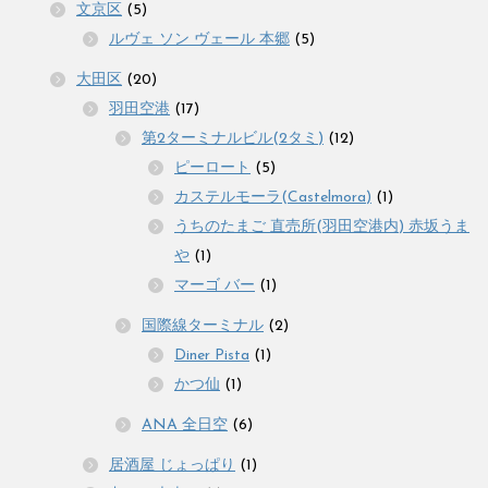
文京区
(5)
ルヴェ ソン ヴェール 本郷
(5)
大田区
(20)
羽田空港
(17)
第2ターミナルビル(2タミ)
(12)
ピーロート
(5)
カステルモーラ(Castelmora)
(1)
うちのたまご 直売所(羽田空港内) 赤坂うま
や
(1)
マーゴ バー
(1)
国際線ターミナル
(2)
Diner Pista
(1)
かつ仙
(1)
ANA 全日空
(6)
居酒屋 じょっぱり
(1)