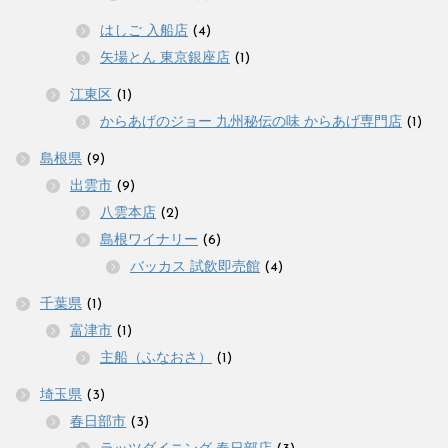
はしご 入船店
(4)
矢場とん 東京銀座店
(1)
江東区
(1)
からあげのジョー 九州秘伝の味 からあげ専門店
(1)
島根県
(9)
出雲市
(9)
八雲本店
(2)
島根ワイナリー
(6)
バッカス 試飲即売館
(4)
千葉県
(1)
富津市
(1)
主船（ふなおさ）
(1)
埼玉県
(3)
春日部市
(3)