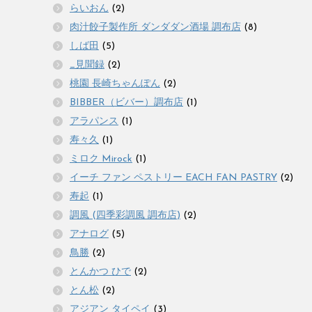
らいおん
(2)
肉汁餃子製作所 ダンダダン酒場 調布店
(8)
しば田
(5)
_見聞録
(2)
桃園 長崎ちゃんぽん
(2)
BIBBER（ビバー）調布店
(1)
アラパンス
(1)
寿々久
(1)
ミロク Mirock
(1)
イーチ ファン ペストリー EACH FAN PASTRY
(2)
寿起
(1)
調風 (四季彩調風 調布店)
(2)
アナログ
(5)
鳥勝
(2)
とんかつ ひで
(2)
とん松
(2)
アジアン タイペイ
(3)