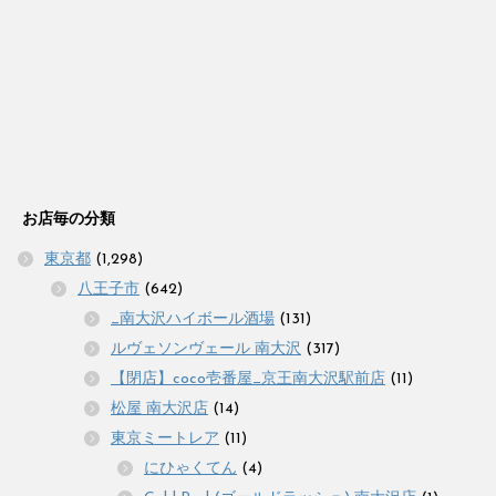
お店毎の分類
東京都
(1,298)
八王子市
(642)
_南大沢ハイボール酒場
(131)
ルヴェソンヴェール 南大沢
(317)
【閉店】coco壱番屋_京王南大沢駅前店
(11)
松屋 南大沢店
(14)
東京ミートレア
(11)
にひゃくてん
(4)