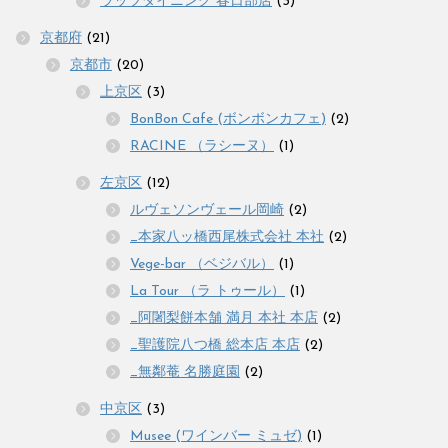
ラッツダイニング 春日部店
(3)
京都府
(21)
京都市
(20)
上京区
(3)
BonBon Cafe (ボンボンカフェ)
(2)
RACINE （ラシーヌ）
(1)
左京区
(12)
ルヴェソンヴェール岡崎
(2)
_本家八ッ橋西尾株式会社 本社
(2)
Vege-bar （ベジバル）
(1)
La Tour （ラ トゥール）
(1)
_阿闍梨餅本舗 満月 本社 本店
(2)
_聖護院八つ橋 総本店 本店
(2)
_無鄰菴 名勝庭園
(2)
中京区
(3)
Musee (ワインバー ミュゼ)
(1)