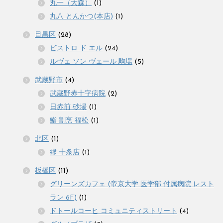
丸一（大森）
(1)
丸八 とんかつ(本店)
(1)
目黒区
(28)
ビストロ ド エル
(24)
ルヴェ ソン ヴェール 駒場
(5)
武蔵野市
(4)
武蔵野赤十字病院
(2)
日赤前 砂場
(1)
鮨 割烹 福松
(1)
北区
(1)
縁 十条店
(1)
板橋区
(11)
グリーンズカフェ (帝京大学 医学部 付属病院 レスト
ラン 6F)
(1)
ドトールコーヒ コミュニティストリート
(4)