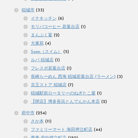
稲城市
(33)
イナキッチン
(6)
モリバコーヒー 若葉台店
(1)
まんぷく宴
(2)
大東苑
(4)
Swim（スイム）
(5)
ルパ 稲城店
(1)
フレスポ若葉台店
(1)
長崎らーめん 西海 稲城若葉台店 (ラーメン)
(3)
京王ストア 稲城店
(7)
稲城駅前ロータリーのねぎたこ屋
(1)
【閉店】博多長浜とんでんかん本店
(2)
府中市
(254)
さか本
(11)
ファミリーマート 海田押立町店
(44)