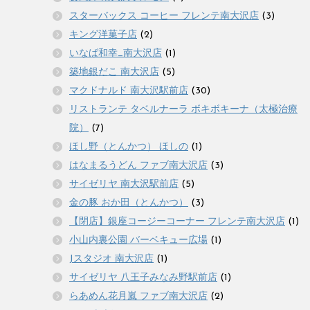
スターバックス コーヒー フレンテ南大沢店
(3)
キング洋菓子店
(2)
いなば和幸_南大沢店
(1)
築地銀だこ 南大沢店
(5)
マクドナルド 南大沢駅前店
(30)
リストランテ タベルナーラ ボキボキーナ（太極治療
院）
(7)
ほし野（とんかつ） ほしの
(1)
はなまるうどん ファブ南大沢店
(3)
サイゼリヤ 南大沢駅前店
(5)
金の豚 おか田（とんかつ）
(3)
【閉店】銀座コージーコーナー フレンテ南大沢店
(1)
小山内裏公園 バーベキュー広場
(1)
Jスタジオ 南大沢店
(1)
サイゼリヤ 八王子みなみ野駅前店
(1)
らあめん花月嵐 ファブ南大沢店
(2)