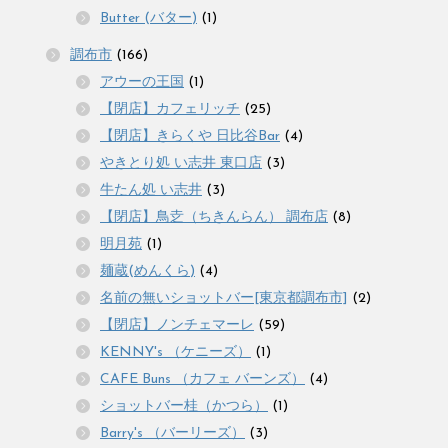
Butter (バター)
(1)
調布市
(166)
アウーの王国
(1)
【閉店】カフェリッチ
(25)
【閉店】きらくや 日比谷Bar
(4)
やきとり処 い志井 東口店
(3)
牛たん処 い志井
(3)
【閉店】鳥赱（ちきんらん） 調布店
(8)
明月苑
(1)
麺蔵(めんくら)
(4)
名前の無いショットバー[東京都調布市]
(2)
【閉店】ノンチェマーレ
(59)
KENNY's （ケニーズ）
(1)
CAFE Buns （カフェ バーンズ）
(4)
ショットバー桂（かつら）
(1)
Barry's （バーリーズ）
(3)