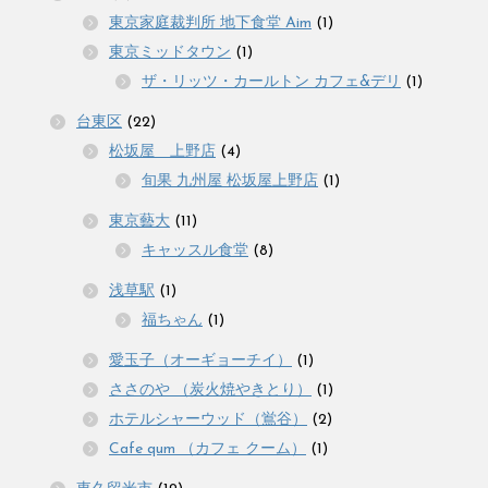
東京家庭裁判所 地下食堂 Aim
(1)
東京ミッドタウン
(1)
ザ・リッツ・カールトン カフェ&デリ
(1)
台東区
(22)
松坂屋 上野店
(4)
旬果 九州屋 松坂屋上野店
(1)
東京藝大
(11)
キャッスル食堂
(8)
浅草駅
(1)
福ちゃん
(1)
愛玉子（オーギョーチイ）
(1)
ささのや （炭火焼やきとり）
(1)
ホテルシャーウッド（鴬谷）
(2)
Cafe qum （カフェ クーム）
(1)