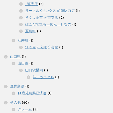
_海光房
(5)
サークルKサンクス 函館駅前店
(1)
きくよ食堂 朝市支店
(2)
はこだて塩らーめん しなの
(1)
五島軒
(1)
江差町
(1)
江差屋 江差追分会館
(1)
山口県
(1)
山口市
(1)
山口駅構内
(1)
味一やまぐち
(1)
鹿児島県
(1)
JA鹿児島県経済連
(1)
その他
(80)
クレーム
(4)