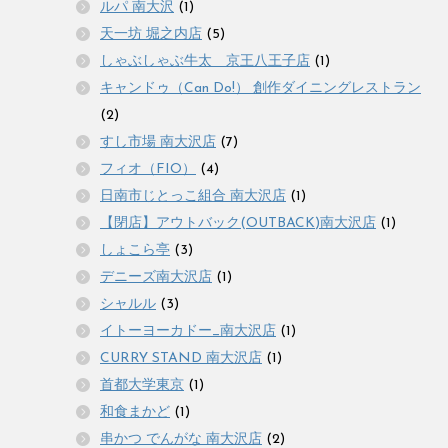
ルパ 南大沢
(1)
天一坊 堀之内店
(5)
しゃぶしゃぶ牛太 京王八王子店
(1)
キャンドゥ（Can Do!） 創作ダイニングレストラン
(2)
すし市場 南大沢店
(7)
フィオ（FIO）
(4)
日南市じとっこ組合 南大沢店
(1)
【閉店】アウトバック(OUTBACK)南大沢店
(1)
しょこら亭
(3)
デニーズ南大沢店
(1)
シャルル
(3)
イトーヨーカドー_南大沢店
(1)
CURRY STAND 南大沢店
(1)
首都大学東京
(1)
和食まかど
(1)
串かつ でんがな 南大沢店
(2)