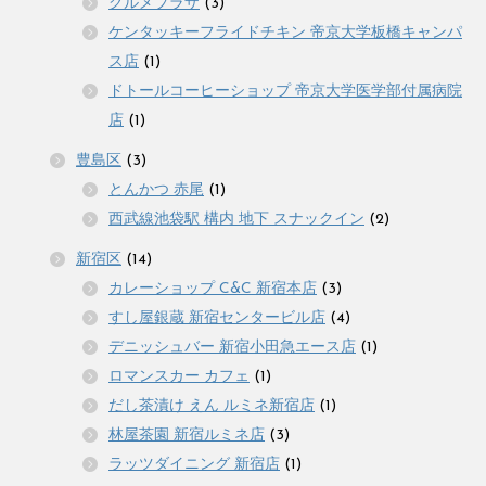
グルメプラザ
(3)
ケンタッキーフライドチキン 帝京大学板橋キャンパ
ス店
(1)
ドトールコーヒーショップ 帝京大学医学部付属病院
店
(1)
豊島区
(3)
とんかつ 赤尾
(1)
西武線池袋駅 構内 地下 スナックイン
(2)
新宿区
(14)
カレーショップ C&C 新宿本店
(3)
すし屋銀蔵 新宿センタービル店
(4)
デニッシュバー 新宿小田急エース店
(1)
ロマンスカー カフェ
(1)
だし茶漬け えん ルミネ新宿店
(1)
林屋茶園 新宿ルミネ店
(3)
ラッツダイニング 新宿店
(1)