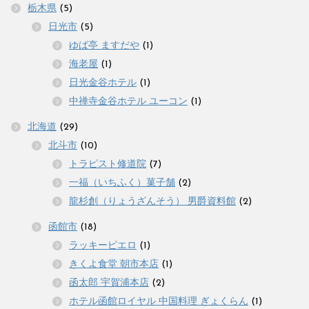
栃木県
(5)
日光市
(5)
ゆば亭 ますだや
(1)
海老屋
(1)
日光金谷ホテル
(1)
中禅寺金谷ホテル ユーコン
(1)
北海道
(29)
北斗市
(10)
トラピスト修道院
(7)
一福（いちふく）菓子舗
(2)
龍杉創（りょうざんそう） 男爵資料館
(2)
函館市
(18)
ラッキーピエロ
(1)
きくよ食堂 朝市本店
(1)
函太郎 宇賀浦本店
(2)
ホテル函館ロイヤル 中国料理 ぎょくらん
(1)