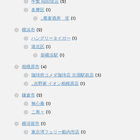
牛繁 稲田堤店
(2)
多摩区
(1)
_蕎麦酒房 笙
(1)
横浜市
(2)
ハングリータイガー
(1)
港北区
(1)
新横浜駅
(1)
相模原市
(4)
珈琲所コメダ珈琲店 古淵駅前店
(3)
_吉野家 イオン相模原店
(1)
鎌倉市
(2)
無心庵
(1)
こ寿々
(1)
横須賀市
(1)
東京湾フェリー船内売店
(1)