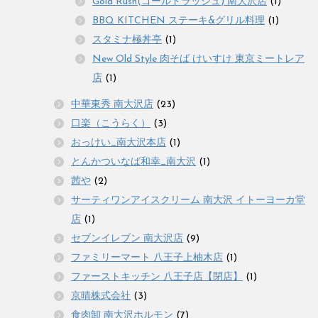
Gold Rush(ゴールドラッシュ) 南大沢店
(1)
BBQ KITCHEN ステーキ&グリル料理
(1)
スタミナ極丼亭
(1)
New Old Style 肉そば けいすけ 東京ミートレア
店
(1)
中華東秀 南大沢店
(23)
口楽（こうらく）
(3)
おっけい_南大沢本店
(1)
とんかついなば和幸_南大沢
(1)
茜や
(2)
サーティワンアイスクリーム 南大沢 イトーヨーカ堂
店
(1)
セブンイレブン 南大沢店
(9)
ファミリーマート 八王子上柚木店
(1)
ファーストキッチン 八王子店【閉店】
(1)
京晴株式会社
(3)
食肉卸 南大沢ホルモン
(7)