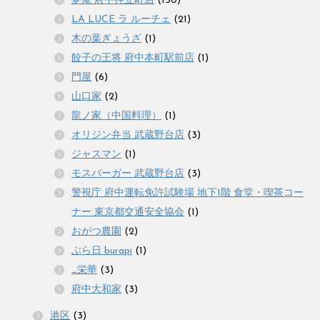
夢庵 府中押立町店
(150)
LA LUCE ラ ルーチェ
(21)
木の葉ぎょうざ
(1)
餃子の王将 府中本町駅前店
(1)
門屋
(6)
山口家
(2)
龍ノ家（中国料理）
(1)
オリジン弁当 武蔵野台店
(3)
ジャスマン
(1)
モスバーガー 武蔵野台店
(3)
警視庁 府中運転免許試験場 地下1階 食堂・喫茶コー
ナー 東京都交通安全協会
(1)
おがつ農園
(2)
ぶら日 burapi
(1)
_栄華
(3)
府中大和家
(3)
港区
(3)