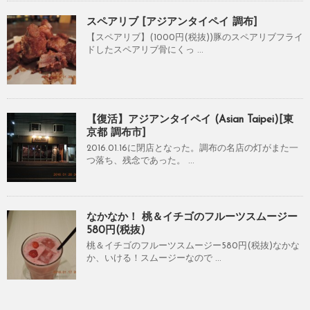
スペアリブ [アジアンタイペイ 調布]
【スペアリブ】(1000円(税抜))豚のスペアリブフライ
ドしたスペアリブ骨にくっ ...
【復活】アジアンタイペイ (Asian Taipei)[東
京都 調布市]
2016.01.16に閉店となった。調布の名店の灯がまた一
つ落ち、残念であった。 ...
なかなか！ 桃＆イチゴのフルーツスムージー
580円(税抜)
桃＆イチゴのフルーツスムージー580円(税抜)なかな
か、いける！スムージーなので ...