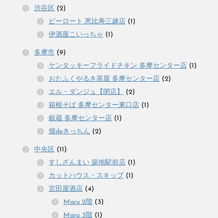
渋谷区
(2)
ピーロート 恵比寿三越店
(1)
伊酒屋こいっちゃ
(1)
多摩市
(9)
ケンタッキーフライドチキン 多摩センター店
(1)
おたふくやるき茶屋 多摩センター店
(2)
エル・ダンジュ【閉店】
(2)
箱根そば 多摩センター東口店
(1)
銀蔵 多摩センター店
(1)
畑deきっちん
(2)
中央区
(11)
すしざんまい 築地駅前店
(1)
カットハウス・スキップ
(1)
宮田屋酒店
(4)
Maru 2階
(3)
Maru 3階
(1)