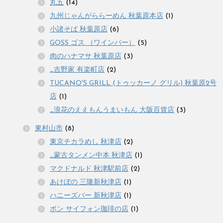
丸五
(14)
九州じゃんがららーめん 秋葉原本店
(1)
小諸そば 秋葉原店
(6)
GOSS ゴス （ワインバー）
(5)
肉のハナマサ 秋葉原店
(3)
_吉野家 有楽町店
(2)
TUCANO'S GRILL (トゥッカーノ グリル) 秋葉原2号
店
(1)
_浪花のええもんうまいもん 大阪百貨店
(3)
東村山市
(8)
東京チカラめし 秋津店
(2)
_蒙古タンメン中本 秋津店
(1)
マクドナルド 秋津駅前店
(2)
あけぼの 三隆新秋津店
(1)
ハニーズバー 新秋津店
(1)
ボン サイフォン珈琲の店
(1)