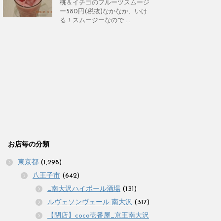
桃＆イチゴのフルーツスムージ
ー580円(税抜)なかなか、いけ
る！スムージーなので ...
お店毎の分類
東京都
(1,298)
八王子市
(642)
_南大沢ハイボール酒場
(131)
ルヴェソンヴェール 南大沢
(317)
【閉店】coco壱番屋_京王南大沢