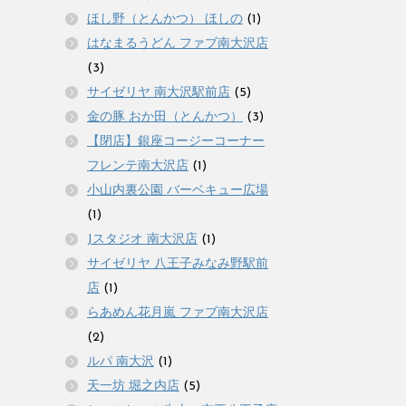
ほし野（とんかつ） ほしの
(1)
はなまるうどん ファブ南大沢店
(3)
サイゼリヤ 南大沢駅前店
(5)
金の豚 おか田（とんかつ）
(3)
【閉店】銀座コージーコーナー
フレンテ南大沢店
(1)
小山内裏公園 バーベキュー広場
(1)
Jスタジオ 南大沢店
(1)
サイゼリヤ 八王子みなみ野駅前
店
(1)
らあめん花月嵐 ファブ南大沢店
(2)
ルパ 南大沢
(1)
天一坊 堀之内店
(5)