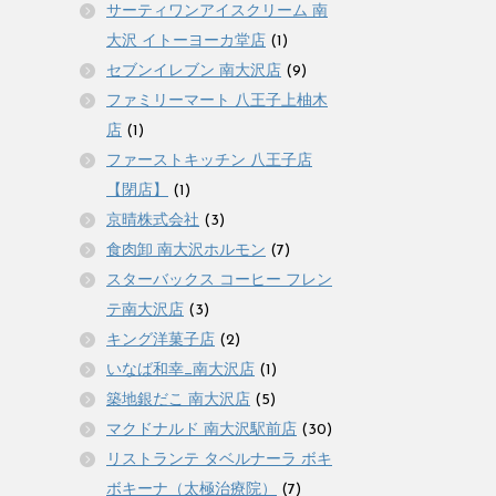
サーティワンアイスクリーム 南
大沢 イトーヨーカ堂店
(1)
セブンイレブン 南大沢店
(9)
ファミリーマート 八王子上柚木
店
(1)
ファーストキッチン 八王子店
【閉店】
(1)
京晴株式会社
(3)
食肉卸 南大沢ホルモン
(7)
スターバックス コーヒー フレン
テ南大沢店
(3)
キング洋菓子店
(2)
いなば和幸_南大沢店
(1)
築地銀だこ 南大沢店
(5)
マクドナルド 南大沢駅前店
(30)
リストランテ タベルナーラ ボキ
ボキーナ（太極治療院）
(7)