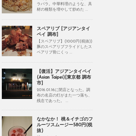
ラパラ。中華料理のような、具
材の種類を増やして炒めた ...
スペアリブ [アジアンタイ
ペイ 調布]
【スペアリブ】(1000円(税抜))
豚のスペアリブフライドしたス
ペアリブ骨にくっ ...
【復活】アジアンタイペイ
(Asian Taipei)[東京都 調布
市]
2016.01.16に閉店となった。調
布の名店の灯がまた一つ落ち、
残念であった。 ...
なかなか！ 桃＆イチゴのフ
ルーツスムージー580円(税
抜)