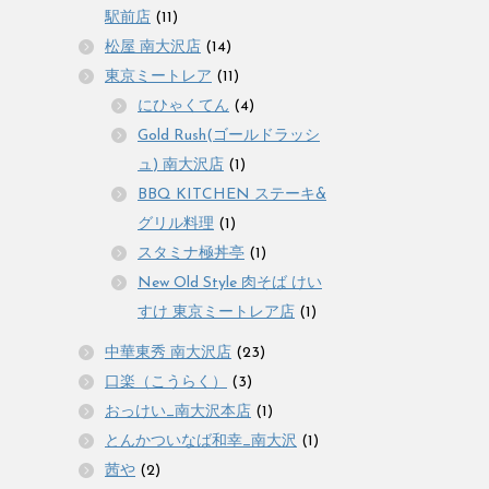
駅前店
(11)
松屋 南大沢店
(14)
東京ミートレア
(11)
にひゃくてん
(4)
Gold Rush(ゴールドラッシ
ュ) 南大沢店
(1)
BBQ KITCHEN ステーキ&
グリル料理
(1)
スタミナ極丼亭
(1)
New Old Style 肉そば けい
すけ 東京ミートレア店
(1)
中華東秀 南大沢店
(23)
口楽（こうらく）
(3)
おっけい_南大沢本店
(1)
とんかついなば和幸_南大沢
(1)
茜や
(2)