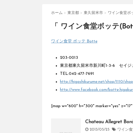
ホーム
>
東京都
>
東久留米市
>
ワイン食堂ボッテ
「 ワイン食堂ボッテ(Bott
ワイン食堂 ボッテ Botte
203-0013
東京都東久留米市新川町1-3-6 セイジ
TEL:042-477-7691
http://higashikurume.net/shop/1110/shop
http://www.facebook.com/botte.higaku
[map w="600" h="300" marker="yes" z
Chateau Allegret 
2013/05/25
ワイン食堂