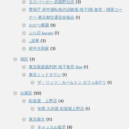
モスバーガー 武蔵野台店
(3)
警視庁 府中運転免許試験場 地下1階 食堂・喫茶コー
ナー 東京都交通安全協会
(1)
おがつ農園
(2)
ぶら日 burapi
(1)
_栄華
(3)
府中大和家
(3)
港区
(3)
東京家庭裁判所 地下食堂 Aim
(1)
東京ミッドタウン
(1)
ザ・リッツ・カールトン カフェ&デリ
(1)
台東区
(22)
松坂屋 上野店
(4)
旬果 九州屋 松坂屋上野店
(1)
東京藝大
(11)
キャッスル食堂
(8)