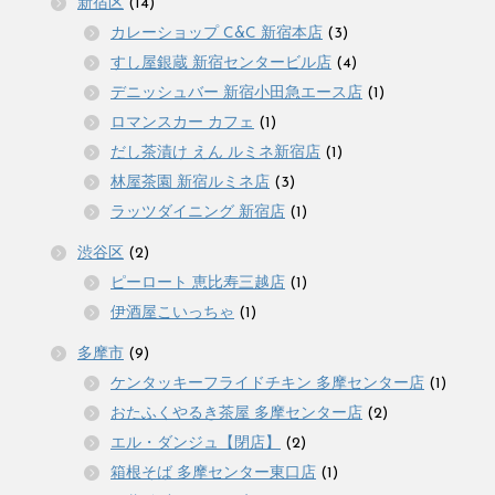
新宿区
(14)
カレーショップ C&C 新宿本店
(3)
すし屋銀蔵 新宿センタービル店
(4)
デニッシュバー 新宿小田急エース店
(1)
ロマンスカー カフェ
(1)
だし茶漬け えん ルミネ新宿店
(1)
林屋茶園 新宿ルミネ店
(3)
ラッツダイニング 新宿店
(1)
渋谷区
(2)
ピーロート 恵比寿三越店
(1)
伊酒屋こいっちゃ
(1)
多摩市
(9)
ケンタッキーフライドチキン 多摩センター店
(1)
おたふくやるき茶屋 多摩センター店
(2)
エル・ダンジュ【閉店】
(2)
箱根そば 多摩センター東口店
(1)