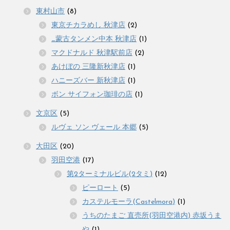
東村山市
(8)
東京チカラめし 秋津店
(2)
_蒙古タンメン中本 秋津店
(1)
マクドナルド 秋津駅前店
(2)
あけぼの 三隆新秋津店
(1)
ハニーズバー 新秋津店
(1)
ボン サイフォン珈琲の店
(1)
文京区
(5)
ルヴェ ソン ヴェール 本郷
(5)
大田区
(20)
羽田空港
(17)
第2ターミナルビル(2タミ)
(12)
ピーロート
(5)
カステルモーラ(Castelmora)
(1)
うちのたまご 直売所(羽田空港内) 赤坂うま
や
(1)