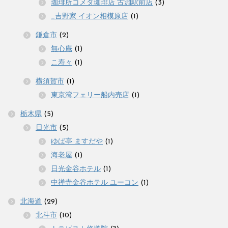
珈琲所コメダ珈琲店 古淵駅前店
(3)
_吉野家 イオン相模原店
(1)
鎌倉市
(2)
無心庵
(1)
こ寿々
(1)
横須賀市
(1)
東京湾フェリー船内売店
(1)
栃木県
(5)
日光市
(5)
ゆば亭 ますだや
(1)
海老屋
(1)
日光金谷ホテル
(1)
中禅寺金谷ホテル ユーコン
(1)
北海道
(29)
北斗市
(10)