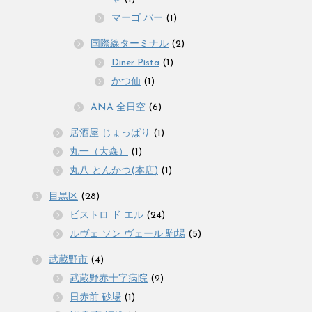
マーゴ バー
(1)
国際線ターミナル
(2)
Diner Pista
(1)
かつ仙
(1)
ANA 全日空
(6)
居酒屋 じょっぱり
(1)
丸一（大森）
(1)
丸八 とんかつ(本店)
(1)
目黒区
(28)
ビストロ ド エル
(24)
ルヴェ ソン ヴェール 駒場
(5)
武蔵野市
(4)
武蔵野赤十字病院
(2)
日赤前 砂場
(1)