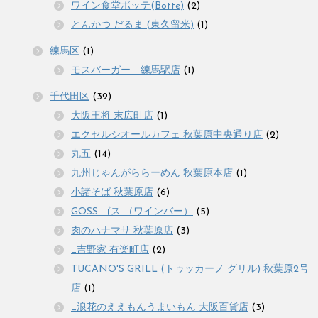
ワイン食堂ボッテ(Botte)
(2)
とんかつ だるま (東久留米)
(1)
練馬区
(1)
モスバーガー 練馬駅店
(1)
千代田区
(39)
大阪王将 末広町店
(1)
エクセルシオールカフェ 秋葉原中央通り店
(2)
丸五
(14)
九州じゃんがららーめん 秋葉原本店
(1)
小諸そば 秋葉原店
(6)
GOSS ゴス （ワインバー）
(5)
肉のハナマサ 秋葉原店
(3)
_吉野家 有楽町店
(2)
TUCANO'S GRILL (トゥッカーノ グリル) 秋葉原2号
店
(1)
_浪花のええもんうまいもん 大阪百貨店
(3)