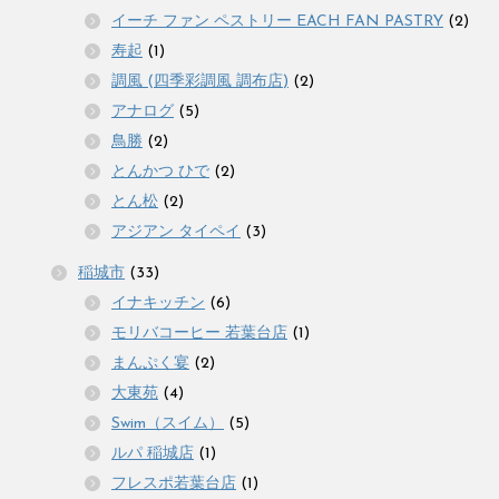
イーチ ファン ペストリー EACH FAN PASTRY
(2)
寿起
(1)
調風 (四季彩調風 調布店)
(2)
アナログ
(5)
鳥勝
(2)
とんかつ ひで
(2)
とん松
(2)
アジアン タイペイ
(3)
稲城市
(33)
イナキッチン
(6)
モリバコーヒー 若葉台店
(1)
まんぷく宴
(2)
大東苑
(4)
Swim（スイム）
(5)
ルパ 稲城店
(1)
フレスポ若葉台店
(1)