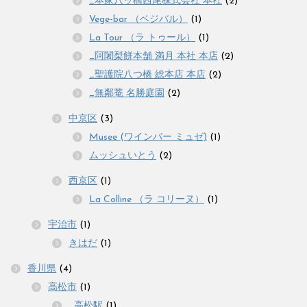
_本家八ッ橋西尾株式会社 本社
(2)
Vege-bar （ベジバル）
(1)
La Tour （ラ トゥール）
(1)
_阿闍梨餅本舗 満月 本社 本店
(2)
_聖護院八つ橋 総本店 本店
(2)
_無鄰菴 名勝庭園
(2)
中京区
(3)
Musee (ワインバー ミュゼ)
(1)
ムッシュいとう
(2)
西京区
(1)
La Colline （ラ コリーヌ）
(1)
宇治市
(1)
きはだ
(1)
香川県
(4)
高松市
(1)
_高松駅
(1)