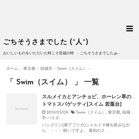
ごちそうさまでした (^人^)
おいしいものをいただいた時こそ至福の時 - ごちそうさまでした.jp -
ホーム
>
東京都
>
稲城市
>
Swim（スイム）
>
「 Swim（スイム） 」 一覧
スルメイカとアンチョビ、ホーレン草の
トマトスパゲッティ[スイム 若葉台]
2013/05/09
Swim（スイム）
,
東京都
,
稲城
市
パスタ
パンゴリン(南アフリカ)シャルドネ種を飲みなが
ら、・・・ 軽いですよ。 最初の２ ...