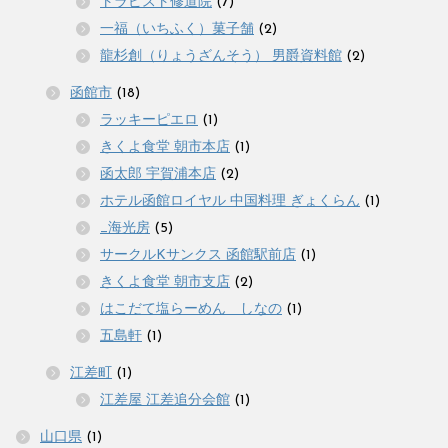
トラピスト修道院
(7)
一福（いちふく）菓子舗
(2)
龍杉創（りょうざんそう） 男爵資料館
(2)
函館市
(18)
ラッキーピエロ
(1)
きくよ食堂 朝市本店
(1)
函太郎 宇賀浦本店
(2)
ホテル函館ロイヤル 中国料理 ぎょくらん
(1)
_海光房
(5)
サークルKサンクス 函館駅前店
(1)
きくよ食堂 朝市支店
(2)
はこだて塩らーめん しなの
(1)
五島軒
(1)
江差町
(1)
江差屋 江差追分会館
(1)
山口県
(1)