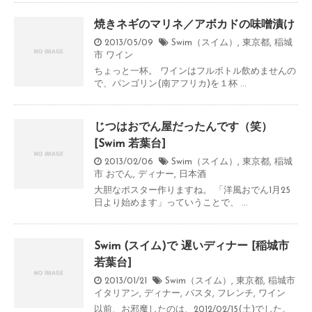
焼きネギのマリネ／アボカドの味噌漬け
2013/05/09
Swim（スイム）
,
東京都
,
稲城
市
ワイン
ちょっと一杯。 ワインはフルボトル飲めませんの
で、パンゴリン(南アフリカ)を１杯 ...
じつはおでん屋だったんです（笑）
[Swim 若葉台]
2013/02/06
Swim（スイム）
,
東京都
,
稲城
市
おでん
,
ディナー
,
日本酒
大胆なポスター作りますね。 「洋風おでん1月25
日より始めます」っていうことで、 ...
Swim (スイム)で 遅いディナー [稲城市
若葉台]
2013/01/21
Swim（スイム）
,
東京都
,
稲城市
イタリアン
,
ディナー
,
パスタ
,
フレンチ
,
ワイン
以前、お邪魔したのは、2012/02/15(土)でした。