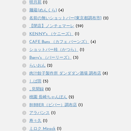
明月苑
(1)
麺蔵(めんくら)
(4)
名前の無いショットバー[東京都調布市]
(2)
【閉店】ノンチェマーレ
(59)
KENNY's （ケニーズ）
(1)
CAFE Buns （カフェ バーンズ）
(4)
ショットバー桂（かつら）
(1)
Barry's （バーリーズ）
(3)
らいおん
(2)
肉汁餃子製作所 ダンダダン酒場 調布店
(8)
しば田
(5)
_見聞録
(2)
桃園 長崎ちゃんぽん
(2)
BIBBER（ビバー）調布店
(1)
アラパンス
(1)
寿々久
(1)
ミロク Mirock
(1)