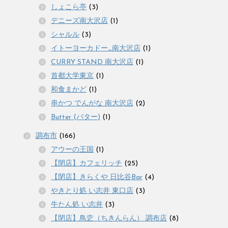
しょこら亭
(3)
デニーズ南大沢店
(1)
シャルル
(3)
イトーヨーカドー_南大沢店
(1)
CURRY STAND 南大沢店
(1)
首都大学東京
(1)
和食まかど
(1)
串かつ でんがな 南大沢店
(2)
Butter (バター)
(1)
調布市
(166)
アウーの王国
(1)
【閉店】カフェリッチ
(25)
【閉店】きらくや 日比谷Bar
(4)
やきとり処 い志井 東口店
(3)
牛たん処 い志井
(3)
【閉店】鳥赱（ちきんらん） 調布店
(8)