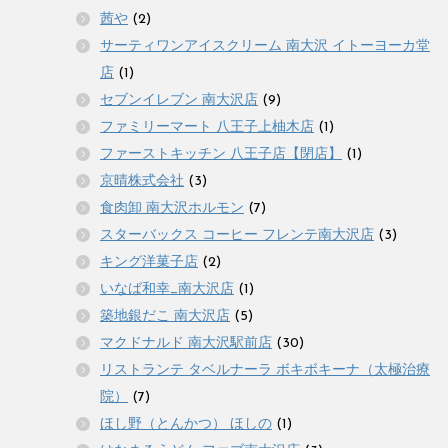
茜や
(2)
サーティワンアイスクリーム 南大沢 イトーヨーカ堂
店
(1)
セブンイレブン 南大沢店
(9)
ファミリーマート 八王子上柚木店
(1)
ファーストキッチン 八王子店【閉店】
(1)
京晴株式会社
(3)
食肉卸 南大沢ホルモン
(7)
スターバックス コーヒー フレンテ南大沢店
(3)
キング洋菓子店
(2)
いなば和幸_南大沢店
(1)
築地銀だこ 南大沢店
(5)
マクドナルド 南大沢駅前店
(30)
リストランテ タベルナーラ ボキボキーナ（太極治療
院）
(7)
ほし野（とんかつ） ほしの
(1)