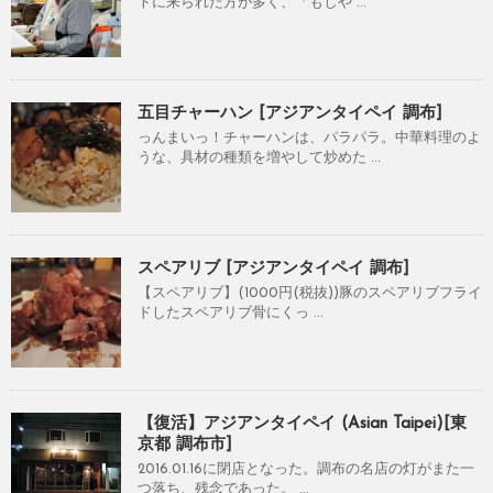
トに来られた方が多く、「もしや ...
五目チャーハン [アジアンタイペイ 調布]
っんまいっ！チャーハンは、パラパラ。中華料理のよ
うな、具材の種類を増やして炒めた ...
スペアリブ [アジアンタイペイ 調布]
【スペアリブ】(1000円(税抜))豚のスペアリブフライ
ドしたスペアリブ骨にくっ ...
【復活】アジアンタイペイ (Asian Taipei)[東
京都 調布市]
2016.01.16に閉店となった。調布の名店の灯がまた一
つ落ち、残念であった。 ...