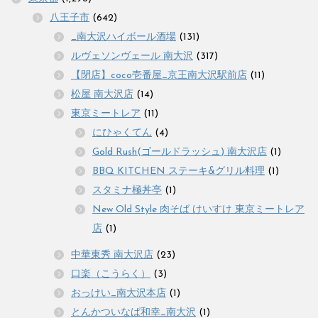
八王子市
(642)
_南大沢ハイボール酒場
(131)
ルヴェソンヴェール 南大沢
(317)
【閉店】coco壱番屋_京王南大沢駅前店
(11)
松屋 南大沢店
(14)
東京ミートレア
(11)
にひゃくてん
(4)
Gold Rush(ゴールドラッシュ) 南大沢店
(1)
BBQ KITCHEN ステーキ&グリル料理
(1)
スタミナ極丼亭
(1)
New Old Style 肉そば けいすけ 東京ミートレア
店
(1)
中華東秀 南大沢店
(23)
口楽（こうらく）
(3)
おっけい_南大沢本店
(1)
とんかついなば和幸_南大沢
(1)