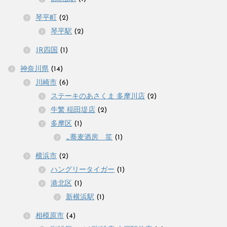
琴平町
(2)
琴平駅
(2)
JR四国
(1)
神奈川県
(14)
川崎市
(6)
ステーキのあさくま 多摩川店
(2)
牛繁 稲田堤店
(2)
多摩区
(1)
_蕎麦酒房 笙
(1)
横浜市
(2)
ハングリータイガー
(1)
港北区
(1)
新横浜駅
(1)
相模原市
(4)