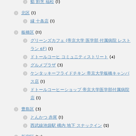
鮨 割烹 福松
(1)
北区
(1)
縁 十条店
(1)
板橋区
(11)
グリーンズカフェ (帝京大学 医学部 付属病院 レスト
ラン 6F)
(1)
ドトールコーヒ コミュニティストリート
(4)
グルメプラザ
(3)
ケンタッキーフライドチキン 帝京大学板橋キャンパ
ス店
(1)
ドトールコーヒーショップ 帝京大学医学部付属病院
店
(1)
豊島区
(3)
とんかつ 赤尾
(1)
西武線池袋駅 構内 地下 スナックイン
(2)