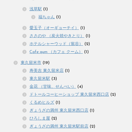
浅草駅
(1)
福ちゃん
(1)
愛玉子（オーギョーチイ）
(1)
ささのや （炭火焼やきとり）
(1)
ホテルシャーウッド（鴬谷）
(2)
Cafe qum （カフェ クーム）
(1)
東久留米市
(19)
寿美吉 東久留米店
(1)
東久留米駅
(3)
金花 （甘味、せんべい）
(4)
ドトールコーヒーショップ 東久留米西口店
(2)
くるめヒルズ
(1)
ぎょうざの満州 東久留米西口店
(1)
ひろしま屋
(2)
ぎょうざの満州 東久留米駅前店
(2)