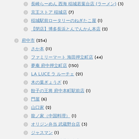
長崎らーめん 西海 稲城若葉台店 (ラーメン)
(3)
京王ストア 稲城店
(7)
稲城駅前ロータリーのねぎたこ屋
(1)
【閉店】博多長浜とんでんかん本店
(2)
府中市
(254)
さか本
(11)
ファミリーマート 海田押立町店
(44)
夢庵 府中押立町店
(150)
LA LUCE ラ ルーチェ
(21)
木の葉ぎょうざ
(1)
餃子の王将 府中本町駅前店
(1)
門屋
(6)
山口家
(2)
龍ノ家（中国料理）
(1)
オリジン弁当 武蔵野台店
(3)
ジャスマン
(1)