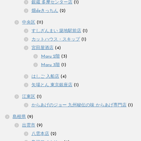
銀蔵 多摩センター店
(1)
畑deきっちん
(2)
中央区
(11)
すしざんまい 築地駅前店
(1)
カットハウス・スキップ
(1)
宮田屋酒店
(4)
Maru 2階
(3)
Maru 3階
(1)
はしご 入船店
(4)
矢場とん 東京銀座店
(1)
江東区
(1)
からあげのジョー 九州秘伝の味 からあげ専門店
(1)
島根県
(9)
出雲市
(9)
八雲本店
(2)