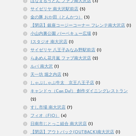
はなまるうどん ファブ南大沢店
(3)
サイゼリヤ 南大沢駅前店
(5)
金の豚 おか田（とんかつ）
(3)
【閉店】銀座コージーコーナー フレンテ南大沢店
(1)
小山内裏公園 バーベキュー広場
(1)
Jスタジオ 南大沢店
(1)
サイゼリヤ 八王子みなみ野駅前店
(1)
らあめん花月嵐 ファブ南大沢店
(2)
ルパ 南大沢
(1)
天一坊 堀之内店
(5)
しゃぶしゃぶ牛太 京王八王子店
(1)
キャンドゥ（Can Do!） 創作ダイニングレストラン
(2)
すし市場 南大沢店
(7)
フィオ（FIO）
(4)
日南市じとっこ組合 南大沢店
(1)
【閉店】アウトバック(OUTBACK)南大沢店
(1)