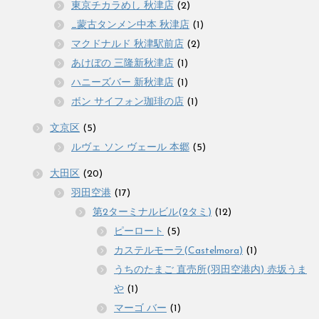
東京チカラめし 秋津店
(2)
_蒙古タンメン中本 秋津店
(1)
マクドナルド 秋津駅前店
(2)
あけぼの 三隆新秋津店
(1)
ハニーズバー 新秋津店
(1)
ボン サイフォン珈琲の店
(1)
文京区
(5)
ルヴェ ソン ヴェール 本郷
(5)
大田区
(20)
羽田空港
(17)
第2ターミナルビル(2タミ)
(12)
ピーロート
(5)
カステルモーラ(Castelmora)
(1)
うちのたまご 直売所(羽田空港内) 赤坂うま
や
(1)
マーゴ バー
(1)