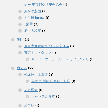
ナー 東京都交通安全協会
(1)
おがつ農園
(2)
ぶら日 burapi
(1)
_栄華
(3)
府中大和家
(3)
港区
(3)
東京家庭裁判所 地下食堂 Aim
(1)
東京ミッドタウン
(1)
ザ・リッツ・カールトン カフェ&デリ
(1)
台東区
(22)
松坂屋 上野店
(4)
旬果 九州屋 松坂屋上野店
(1)
東京藝大
(11)
キャッスル食堂
(8)
浅草駅
(1)