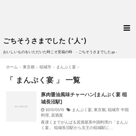
ごちそうさまでした (^人^)
おいしいものをいただいた時こそ至福の時 - ごちそうさまでした.jp -
ホーム
>
東京都
>
稲城市
>
まんぷく宴
>
「 まんぷく宴 」 一覧
豚肉醤油風味チャーハン[まんぷく宴 稲
城長沼駅]
2013/01/15
まんぷく宴
,
東京都
,
稲城市
中国
料理
,
居酒屋
夜遅くまでがんばる居酒屋系中国料理の「まんぷ
く宴」 稲城長沼駅から京王の稲城駅に ...