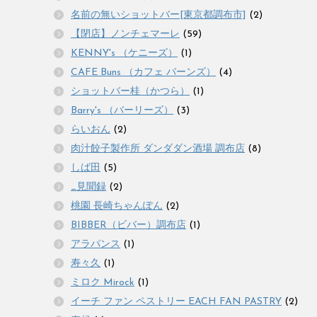
名前の無いショットバー[東京都調布市]
(2)
【閉店】ノンチェマーレ
(59)
KENNY's （ケニーズ）
(1)
CAFE Buns （カフェ バーンズ）
(4)
ショットバー桂（かつら）
(1)
Barry's （バーリーズ）
(3)
らいおん
(2)
肉汁餃子製作所 ダンダダン酒場 調布店
(8)
しば田
(5)
_見聞録
(2)
桃園 長崎ちゃんぽん
(2)
BIBBER（ビバー）調布店
(1)
アラパンス
(1)
寿々久
(1)
ミロク Mirock
(1)
イーチ ファン ペストリー EACH FAN PASTRY
(2)