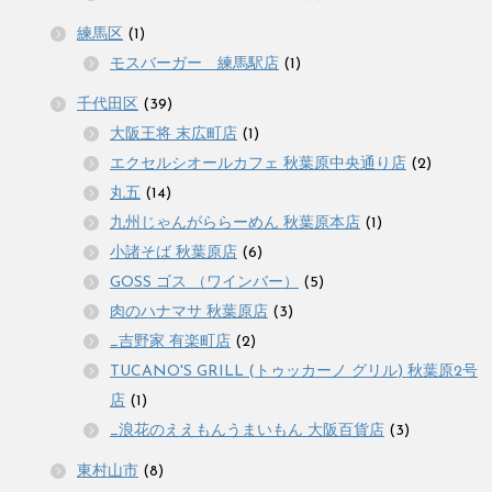
練馬区
(1)
モスバーガー 練馬駅店
(1)
千代田区
(39)
大阪王将 末広町店
(1)
エクセルシオールカフェ 秋葉原中央通り店
(2)
丸五
(14)
九州じゃんがららーめん 秋葉原本店
(1)
小諸そば 秋葉原店
(6)
GOSS ゴス （ワインバー）
(5)
肉のハナマサ 秋葉原店
(3)
_吉野家 有楽町店
(2)
TUCANO'S GRILL (トゥッカーノ グリル) 秋葉原2号
店
(1)
_浪花のええもんうまいもん 大阪百貨店
(3)
東村山市
(8)