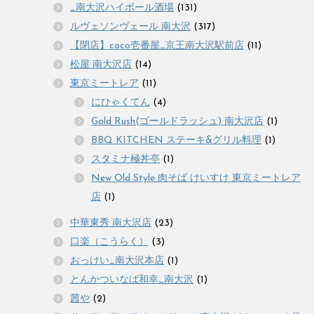
_南大沢ハイボール酒場
(131)
ルヴェソンヴェール 南大沢
(317)
【閉店】coco壱番屋_京王南大沢駅前店
(11)
松屋 南大沢店
(14)
東京ミートレア
(11)
にひゃくてん
(4)
Gold Rush(ゴールドラッシュ) 南大沢店
(1)
BBQ KITCHEN ステーキ&グリル料理
(1)
スタミナ極丼亭
(1)
New Old Style 肉そば けいすけ 東京ミートレア
店
(1)
中華東秀 南大沢店
(23)
口楽（こうらく）
(3)
おっけい_南大沢本店
(1)
とんかついなば和幸_南大沢
(1)
茜や
(2)