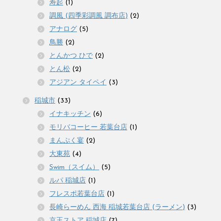
寿起
(1)
調風 (四季彩調風 調布店)
(2)
アナログ
(5)
鳥勝
(2)
とんかつ ひで
(2)
とん松
(2)
アジアン タイペイ
(3)
稲城市
(33)
イナキッチン
(6)
モリバコーヒー 若葉台店
(1)
まんぷく宴
(2)
大東苑
(4)
Swim（スイム）
(5)
ルパ 稲城店
(1)
フレスポ若葉台店
(1)
長崎らーめん 西海 稲城若葉台店 (ラーメン)
(3)
京王ストア 稲城店
(7)