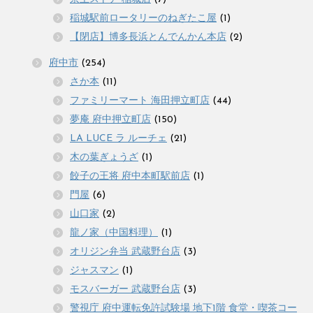
稲城駅前ロータリーのねぎたこ屋
(1)
【閉店】博多長浜とんでんかん本店
(2)
府中市
(254)
さか本
(11)
ファミリーマート 海田押立町店
(44)
夢庵 府中押立町店
(150)
LA LUCE ラ ルーチェ
(21)
木の葉ぎょうざ
(1)
餃子の王将 府中本町駅前店
(1)
門屋
(6)
山口家
(2)
龍ノ家（中国料理）
(1)
オリジン弁当 武蔵野台店
(3)
ジャスマン
(1)
モスバーガー 武蔵野台店
(3)
警視庁 府中運転免許試験場 地下1階 食堂・喫茶コー