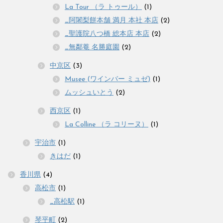
La Tour （ラ トゥール）
(1)
_阿闍梨餅本舗 満月 本社 本店
(2)
_聖護院八つ橋 総本店 本店
(2)
_無鄰菴 名勝庭園
(2)
中京区
(3)
Musee (ワインバー ミュゼ)
(1)
ムッシュいとう
(2)
西京区
(1)
La Colline （ラ コリーヌ）
(1)
宇治市
(1)
きはだ
(1)
香川県
(4)
高松市
(1)
_高松駅
(1)
琴平町
(2)