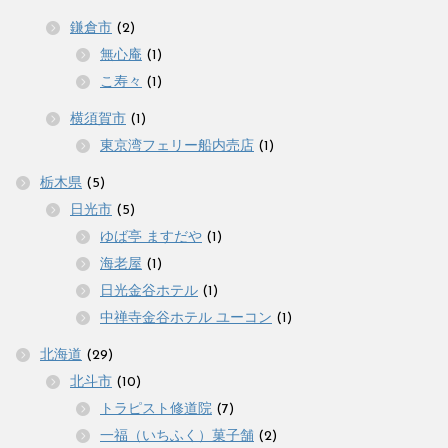
鎌倉市
(2)
無心庵
(1)
こ寿々
(1)
横須賀市
(1)
東京湾フェリー船内売店
(1)
栃木県
(5)
日光市
(5)
ゆば亭 ますだや
(1)
海老屋
(1)
日光金谷ホテル
(1)
中禅寺金谷ホテル ユーコン
(1)
北海道
(29)
北斗市
(10)
トラピスト修道院
(7)
一福（いちふく）菓子舗
(2)