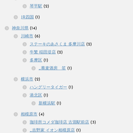
琴平駅
(2)
JR四国
(1)
神奈川県
(14)
川崎市
(6)
ステーキのあさくま 多摩川店
(2)
牛繁 稲田堤店
(2)
多摩区
(1)
_蕎麦酒房 笙
(1)
横浜市
(2)
ハングリータイガー
(1)
港北区
(1)
新横浜駅
(1)
相模原市
(4)
珈琲所コメダ珈琲店 古淵駅前店
(3)
_吉野家 イオン相模原店
(1)