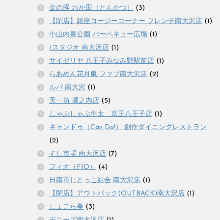
金の豚 おか田（とんかつ）
(3)
【閉店】銀座コージーコーナー フレンテ南大沢店
(1)
小山内裏公園 バーベキュー広場
(1)
Jスタジオ 南大沢店
(1)
サイゼリヤ 八王子みなみ野駅前店
(1)
らあめん花月嵐 ファブ南大沢店
(2)
ルパ 南大沢
(1)
天一坊 堀之内店
(5)
しゃぶしゃぶ牛太 京王八王子店
(1)
キャンドゥ（Can Do!） 創作ダイニングレストラン
(2)
すし市場 南大沢店
(7)
フィオ（FIO）
(4)
日南市じとっこ組合 南大沢店
(1)
【閉店】アウトバック(OUTBACK)南大沢店
(1)
しょこら亭
(3)