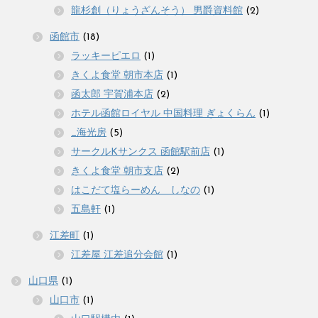
龍杉創（りょうざんそう） 男爵資料館
(2)
函館市
(18)
ラッキーピエロ
(1)
きくよ食堂 朝市本店
(1)
函太郎 宇賀浦本店
(2)
ホテル函館ロイヤル 中国料理 ぎょくらん
(1)
_海光房
(5)
サークルKサンクス 函館駅前店
(1)
きくよ食堂 朝市支店
(2)
はこだて塩らーめん しなの
(1)
五島軒
(1)
江差町
(1)
江差屋 江差追分会館
(1)
山口県
(1)
山口市
(1)