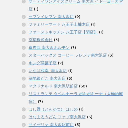
サーティワンアイスクリーム 南大沢 イトーヨーカ堂
店
(1)
セブンイレブン 南大沢店
(9)
ファミリーマート 八王子上柚木店
(1)
ファーストキッチン 八王子店【閉店】
(1)
京晴株式会社
(3)
食肉卸 南大沢ホルモン
(7)
スターバックス コーヒー フレンテ南大沢店
(3)
キング洋菓子店
(2)
いなば和幸_南大沢店
(1)
築地銀だこ 南大沢店
(5)
マクドナルド 南大沢駅前店
(30)
リストランテ タベルナーラ ボキボキーナ（太極治療
院）
(7)
ほし野（とんかつ） ほしの
(1)
はなまるうどん ファブ南大沢店
(3)
サイゼリヤ 南大沢駅前店
(5)