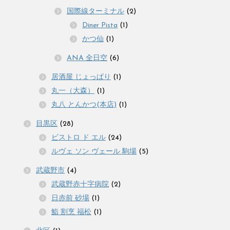
国際線ターミナル
(2)
Diner Pista
(1)
かつ仙
(1)
ANA 全日空
(6)
居酒屋 じょっぱり
(1)
丸一（大森）
(1)
丸八 とんかつ(本店)
(1)
目黒区
(28)
ビストロ ド エル
(24)
ルヴェ ソン ヴェール 駒場
(5)
武蔵野市
(4)
武蔵野赤十字病院
(2)
日赤前 砂場
(1)
鮨 割烹 福松
(1)