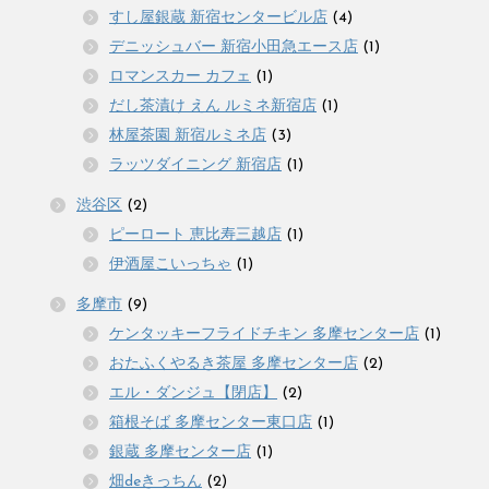
すし屋銀蔵 新宿センタービル店
(4)
デニッシュバー 新宿小田急エース店
(1)
ロマンスカー カフェ
(1)
だし茶漬け えん ルミネ新宿店
(1)
林屋茶園 新宿ルミネ店
(3)
ラッツダイニング 新宿店
(1)
渋谷区
(2)
ピーロート 恵比寿三越店
(1)
伊酒屋こいっちゃ
(1)
多摩市
(9)
ケンタッキーフライドチキン 多摩センター店
(1)
おたふくやるき茶屋 多摩センター店
(2)
エル・ダンジュ【閉店】
(2)
箱根そば 多摩センター東口店
(1)
銀蔵 多摩センター店
(1)
畑deきっちん
(2)