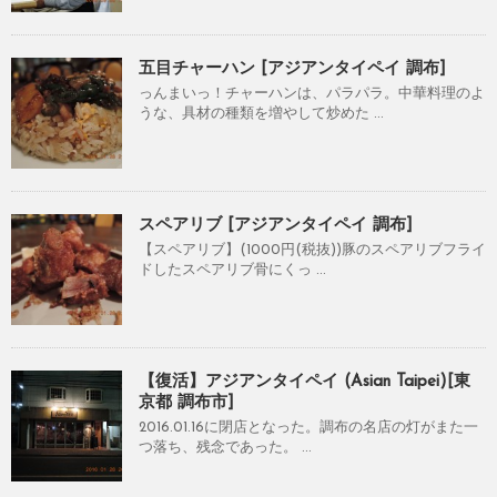
五目チャーハン [アジアンタイペイ 調布]
っんまいっ！チャーハンは、パラパラ。中華料理のよ
うな、具材の種類を増やして炒めた ...
スペアリブ [アジアンタイペイ 調布]
【スペアリブ】(1000円(税抜))豚のスペアリブフライ
ドしたスペアリブ骨にくっ ...
【復活】アジアンタイペイ (Asian Taipei)[東
京都 調布市]
2016.01.16に閉店となった。調布の名店の灯がまた一
つ落ち、残念であった。 ...