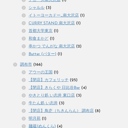
デニーズ南大沢店
(1)
シャルル
(3)
イトーヨーカドー_南大沢店
(1)
CURRY STAND 南大沢店
(1)
首都大学東京
(1)
和食まかど
(1)
串かつ でんがな 南大沢店
(2)
Butter (バター)
(1)
調布市
(166)
アウーの王国
(1)
【閉店】カフェリッチ
(25)
【閉店】きらくや 日比谷Bar
(4)
やきとり処 い志井 東口店
(3)
牛たん処 い志井
(3)
【閉店】鳥赱（ちきんらん） 調布店
(8)
明月苑
(1)
麺蔵(めんくら)
(4)