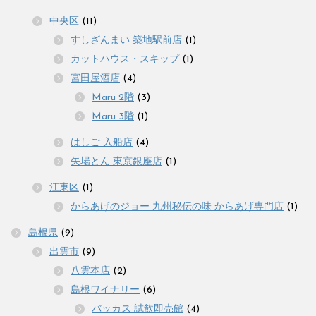
中央区
(11)
すしざんまい 築地駅前店
(1)
カットハウス・スキップ
(1)
宮田屋酒店
(4)
Maru 2階
(3)
Maru 3階
(1)
はしご 入船店
(4)
矢場とん 東京銀座店
(1)
江東区
(1)
からあげのジョー 九州秘伝の味 からあげ専門店
(1)
島根県
(9)
出雲市
(9)
八雲本店
(2)
島根ワイナリー
(6)
バッカス 試飲即売館
(4)