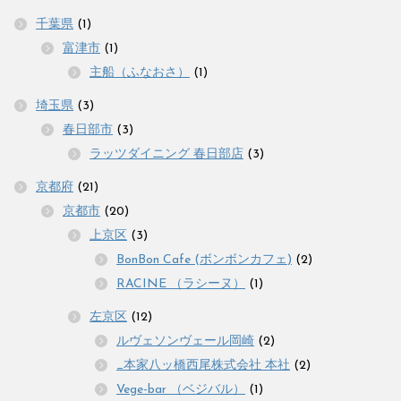
千葉県
(1)
富津市
(1)
主船（ふなおさ）
(1)
埼玉県
(3)
春日部市
(3)
ラッツダイニング 春日部店
(3)
京都府
(21)
京都市
(20)
上京区
(3)
BonBon Cafe (ボンボンカフェ)
(2)
RACINE （ラシーヌ）
(1)
左京区
(12)
ルヴェソンヴェール岡崎
(2)
_本家八ッ橋西尾株式会社 本社
(2)
Vege-bar （ベジバル）
(1)