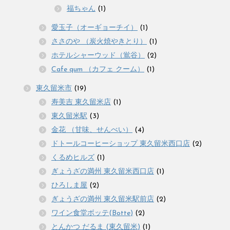
福ちゃん
(1)
愛玉子（オーギョーチイ）
(1)
ささのや （炭火焼やきとり）
(1)
ホテルシャーウッド（鴬谷）
(2)
Cafe qum （カフェ クーム）
(1)
東久留米市
(19)
寿美吉 東久留米店
(1)
東久留米駅
(3)
金花 （甘味、せんべい）
(4)
ドトールコーヒーショップ 東久留米西口店
(2)
くるめヒルズ
(1)
ぎょうざの満州 東久留米西口店
(1)
ひろしま屋
(2)
ぎょうざの満州 東久留米駅前店
(2)
ワイン食堂ボッテ(Botte)
(2)
とんかつ だるま (東久留米)
(1)