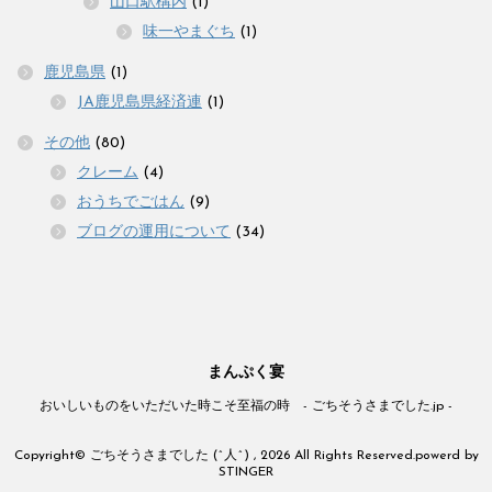
山口駅構内
(1)
味一やまぐち
(1)
鹿児島県
(1)
JA鹿児島県経済連
(1)
その他
(80)
クレーム
(4)
おうちでごはん
(9)
ブログの運用について
(34)
まんぷく宴
おいしいものをいただいた時こそ至福の時 - ごちそうさまでした.jp -
Copyright© ごちそうさまでした (^人^) , 2026 All Rights Reserved.
powerd by
STINGER