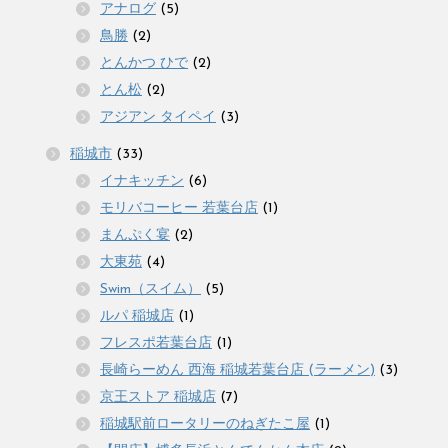
アナログ
(5)
鳥勝
(2)
とんかつ ひで
(2)
とん松
(2)
アジアン タイペイ
(3)
稲城市
(33)
イナキッチン
(6)
モリバコーヒー 若葉台店
(1)
まんぷく宴
(2)
大東苑
(4)
Swim（スイム）
(5)
ルパ 稲城店
(1)
フレスポ若葉台店
(1)
長崎らーめん 西海 稲城若葉台店 (ラーメン)
(3)
京王ストア 稲城店
(7)
稲城駅前ロータリーのねぎたこ屋
(1)