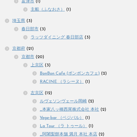
富津市
(1)
主船（ふなおさ）
(1)
埼玉県
(3)
春日部市
(3)
ラッツダイニング 春日部店
(3)
京都府
(21)
京都市
(20)
上京区
(3)
BonBon Cafe (ボンボンカフェ)
(2)
RACINE （ラシーヌ）
(1)
左京区
(12)
ルヴェソンヴェール岡崎
(2)
_本家八ッ橋西尾株式会社 本社
(2)
Vege-bar （ベジバル）
(1)
La Tour （ラ トゥール）
(1)
_阿闍梨餅本舗 満月 本社 本店
(2)