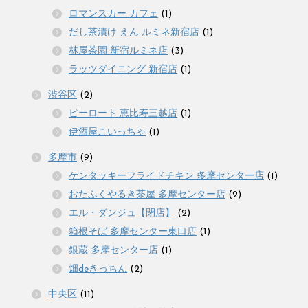
ロマンスカー カフェ
(1)
だし茶漬け えん ルミネ新宿店
(1)
林屋茶園 新宿ルミネ店
(3)
ラッツダイニング 新宿店
(1)
渋谷区
(2)
ピーロート 恵比寿三越店
(1)
伊酒屋こいっちゃ
(1)
多摩市
(9)
ケンタッキーフライドチキン 多摩センター店
(1)
おたふくやるき茶屋 多摩センター店
(2)
エル・ダンジュ【閉店】
(2)
箱根そば 多摩センター東口店
(1)
銀蔵 多摩センター店
(1)
畑deきっちん
(2)
中央区
(11)