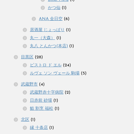
かつ仙
(1)
ANA 全日空
(6)
居酒屋 じょっぱり
(1)
丸一（大森）
(1)
丸八 とんかつ(本店)
(1)
目黒区
(28)
ビストロ ド エル
(24)
ルヴェ ソン ヴェール 駒場
(5)
武蔵野市
(4)
武蔵野赤十字病院
(2)
日赤前 砂場
(1)
鮨 割烹 福松
(1)
北区
(1)
縁 十条店
(1)