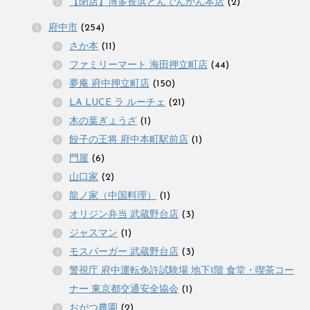
【閉店】博多長浜とんでんかん本店
(2)
府中市
(254)
さか本
(11)
ファミリーマート 海田押立町店
(44)
夢庵 府中押立町店
(150)
LA LUCE ラ ルーチェ
(21)
木の葉ぎょうざ
(1)
餃子の王将 府中本町駅前店
(1)
門屋
(6)
山口家
(2)
龍ノ家（中国料理）
(1)
オリジン弁当 武蔵野台店
(3)
ジャスマン
(1)
モスバーガー 武蔵野台店
(3)
警視庁 府中運転免許試験場 地下1階 食堂・喫茶コー
ナー 東京都交通安全協会
(1)
おがつ農園
(2)