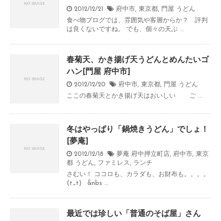
2012/12/21
府中市
,
東京都
,
門屋
うどん
食べ物ブログでは、雰囲気や客層からか？ 評判
は良くないですね。 でも、個々の天ぷ ...
春菊天、かき揚げ天うどんとめんたいゴ
ハン[門屋 府中市]
2012/12/20
府中市
,
東京都
,
門屋
うどん
ここの春菊天とかき揚げ天はおいしい ご ...
冬はやっぱり「鍋焼きうどん」でしょ！
[夢庵]
2012/12/18
夢庵 府中押立町店
,
府中市
,
東京
都
うどん
,
ファミレス
,
ランチ
さむい！ ココロも、カラダも、お財布も。。。。
(t_t) &nbs ...
最近では珍しい「普通のそば屋」さん