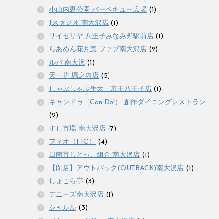
小山内裏公園 バーベキュー広場
(1)
Jスタジオ 南大沢店
(1)
サイゼリヤ 八王子みなみ野駅前店
(1)
らあめん花月嵐 ファブ南大沢店
(2)
ルパ 南大沢
(1)
天一坊 堀之内店
(5)
しゃぶしゃぶ牛太 京王八王子店
(1)
キャンドゥ（Can Do!） 創作ダイニングレストラン
(2)
すし市場 南大沢店
(7)
フィオ（FIO）
(4)
日南市じとっこ組合 南大沢店
(1)
【閉店】アウトバック(OUTBACK)南大沢店
(1)
しょこら亭
(3)
デニーズ南大沢店
(1)
シャルル
(3)