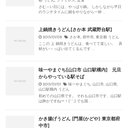
都
うどん
,
ファミレス
,
定食
さむ～い日には、やっぱり鍋。 しかしながら平日
のランチタイムに鍋をやりながら一杯 ...
上鍋焼きうどん[さか本 武蔵野台駅]
2013/01/08
さか本
,
府中市
,
東京都
うどん
ここの 上 鍋焼きうどんは、食べてて楽しい。 具
材がい～っぱい出てくるんです ...
味一やまぐち[山口市 山口駅構内] 元旦
からやっている駅そば
2013/01/01
味一やまぐち
,
山口市
,
山口県
,
山口駅構内
うどん
初めての山口県です。 それも山口市です、山口駅
は静かですねー！(^^;) でも国 ...
かき揚げうどん [門屋(かどや) 東京都府
中市]