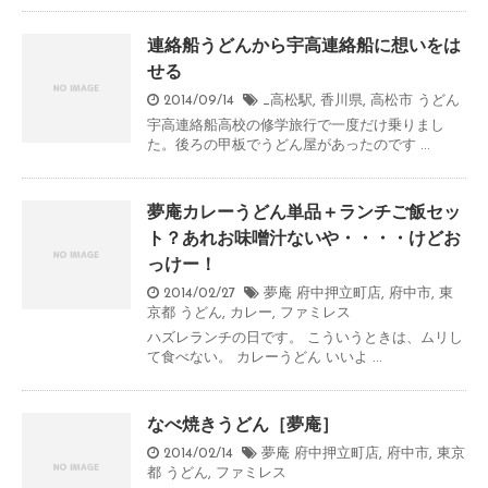
連絡船うどんから宇高連絡船に想いをは
せる
2014/09/14
_高松駅
,
香川県
,
高松市
うどん
宇高連絡船高校の修学旅行で一度だけ乗りまし
た。後ろの甲板でうどん屋があったのです ...
夢庵カレーうどん単品＋ランチご飯セッ
ト？あれお味噌汁ないや・・・・けどお
っけー！
2014/02/27
夢庵 府中押立町店
,
府中市
,
東
京都
うどん
,
カレー
,
ファミレス
ハズレランチの日です。 こういうときは、ムリし
て食べない。 カレーうどん いいよ ...
なべ焼きうどん［夢庵］
2014/02/14
夢庵 府中押立町店
,
府中市
,
東京
都
うどん
,
ファミレス