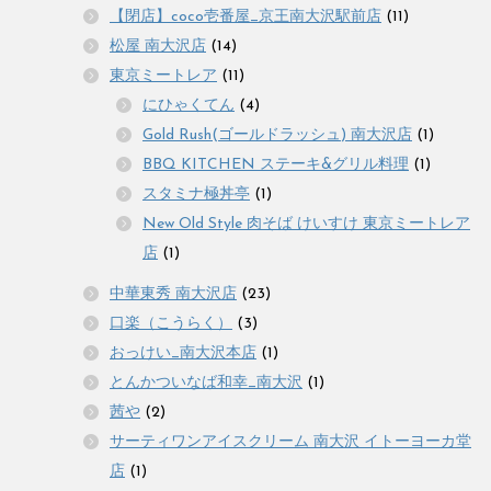
【閉店】coco壱番屋_京王南大沢駅前店
(11)
松屋 南大沢店
(14)
東京ミートレア
(11)
にひゃくてん
(4)
Gold Rush(ゴールドラッシュ) 南大沢店
(1)
BBQ KITCHEN ステーキ&グリル料理
(1)
スタミナ極丼亭
(1)
New Old Style 肉そば けいすけ 東京ミートレア
店
(1)
中華東秀 南大沢店
(23)
口楽（こうらく）
(3)
おっけい_南大沢本店
(1)
とんかついなば和幸_南大沢
(1)
茜や
(2)
サーティワンアイスクリーム 南大沢 イトーヨーカ堂
店
(1)