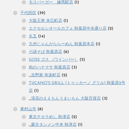
モスバーガー 練馬駅店
(1)
千代田区
(39)
大阪王将 末広町店
(1)
エクセルシオールカフェ 秋葉原中央通り店
(2)
丸五
(14)
九州じゃんがららーめん 秋葉原本店
(1)
小諸そば 秋葉原店
(6)
GOSS ゴス （ワインバー）
(5)
肉のハナマサ 秋葉原店
(3)
_吉野家 有楽町店
(2)
TUCANO'S GRILL (トゥッカーノ グリル) 秋葉原2号
店
(1)
_浪花のええもんうまいもん 大阪百貨店
(3)
東村山市
(8)
東京チカラめし 秋津店
(2)
_蒙古タンメン中本 秋津店
(1)