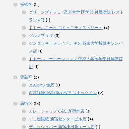
板橋区
(11)
グリーンズカフェ (帝京大学 医学部 付属病院 レスト
ラン 6F)
(1)
ドトールコーヒ コミュニティストリート
(4)
グルメプラザ
(3)
ケンタッキーフライドチキン 帝京大学板橋キャンパ
ス店
(1)
ドトールコーヒーショップ 帝京大学医学部付属病院
店
(1)
豊島区
(3)
とんかつ 赤尾
(1)
西武線池袋駅 構内 地下 スナックイン
(2)
新宿区
(14)
カレーショップ C&C 新宿本店
(3)
すし屋銀蔵 新宿センタービル店
(4)
デニッシュバー 新宿小田急エース店
(1)