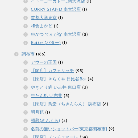
イトーヨーカドー_南大沢店
(1)
CURRY STAND 南大沢店
(1)
首都大学東京
(1)
和食まかど
(1)
串かつ でんがな 南大沢店
(2)
Butter (バター)
(1)
調布市
(166)
アウーの王国
(1)
【閉店】カフェリッチ
(25)
【閉店】きらくや 日比谷Bar
(4)
やきとり処 い志井 東口店
(3)
牛たん処 い志井
(3)
【閉店】鳥赱（ちきんらん） 調布店
(8)
明月苑
(1)
麺蔵(めんくら)
(4)
名前の無いショットバー[東京都調布市]
(2)
【閉店】ノンチェマーレ
(59)