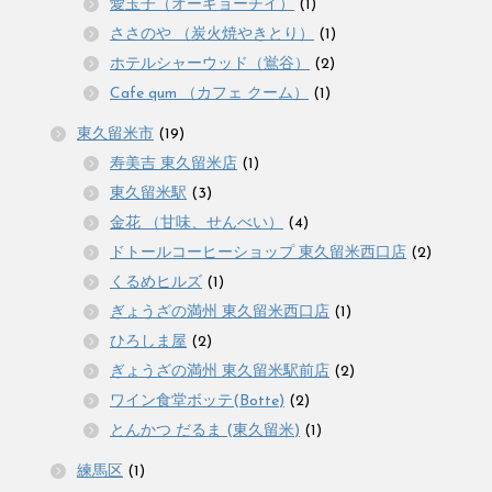
愛玉子（オーギョーチイ）
(1)
ささのや （炭火焼やきとり）
(1)
ホテルシャーウッド（鴬谷）
(2)
Cafe qum （カフェ クーム）
(1)
東久留米市
(19)
寿美吉 東久留米店
(1)
東久留米駅
(3)
金花 （甘味、せんべい）
(4)
ドトールコーヒーショップ 東久留米西口店
(2)
くるめヒルズ
(1)
ぎょうざの満州 東久留米西口店
(1)
ひろしま屋
(2)
ぎょうざの満州 東久留米駅前店
(2)
ワイン食堂ボッテ(Botte)
(2)
とんかつ だるま (東久留米)
(1)
練馬区
(1)