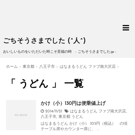
ごちそうさまでした (^人^)
おいしいものをいただいた時こそ至福の時 - ごちそうさまでした.jp -
ホーム
>
東京都
>
八王子市
>
はなまるうどん ファブ南大沢店
>
「 うどん 」 一覧
かけ（小）130円は便乗値上げ
2014/11/21
はなまるうどん ファブ南大沢店
,
八王子市
,
東京都
うどん
はなまるうどん かけ（小） 105円（税込） の頃
テーブル席やカウンター席に、 ...