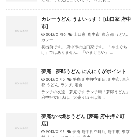
たら、うどんにしています。 それも ...
カレーうどん うまいっす！ [山口家 府中
市]
2013/01/26
山口家
,
府中市
,
東京都
うどん
,
カレー
初出前です。 府中市の山口家です。 「やまぐち
け」ではありません。「やまぐちや」 ...
夢庵 夢郎うどん にんにくがポイント
2013/01/18
夢庵 府中押立町店
,
府中市
,
東京
都
うどん
,
ランチ
,
定食
ランチの友達 夢庵です ランチ時「夢郎うどん」
府中押立町店は、大盛り1.5玉は無 ...
夢庵なべ焼きうどん [夢庵 府中押立町
店]
2013/01/15
夢庵 府中押立町店
,
府中市
,
東京