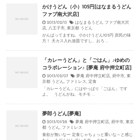
かけうどん（小）105円[はなまるうどん
ファブ南大沢店]
2013/02/13
はなまるうどん ファブ南大沢
店
,
八王子市
,
東京都
うどん
がんばってますね、小かけうどん105円 庶民の味
方！ 天カス入れ放題ですし、おろ ...
「カレーうどん」と「ごはん」♪ゆめの
コラボレーション♪ [夢庵 府中押立町店]
2013/02/07
夢庵 府中押立町店
,
府中市
,
東
京都
うどん
,
ファミレス
,
定食
「カレーうどん」にはやっぱり「ごはん」です
よ。 うどんがね、モチモ ...
夢郎うどん[夢庵]
2013/01/28
夢庵 府中押立町店
,
府中市
,
東京
都
うどん
,
ファミレス
食欲が無いなー 定食じゃちょっと重いな～と感じ