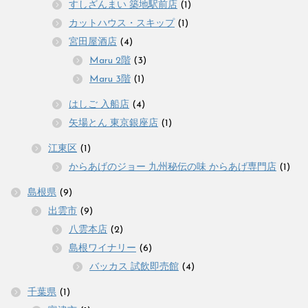
すしざんまい 築地駅前店
(1)
カットハウス・スキップ
(1)
宮田屋酒店
(4)
Maru 2階
(3)
Maru 3階
(1)
はしご 入船店
(4)
矢場とん 東京銀座店
(1)
江東区
(1)
からあげのジョー 九州秘伝の味 からあげ専門店
(1)
島根県
(9)
出雲市
(9)
八雲本店
(2)
島根ワイナリー
(6)
バッカス 試飲即売館
(4)
千葉県
(1)