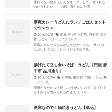
手軽になべ焼きうどんをオーダーして、食べれる
のがうれしい！ この時、降り始めた雪 ...
夢庵カレーうどんにランチごはんセット
でウマウマ
2014/02/13
夢庵 府中押立町店
,
府中市
,
東京
都
うどん
,
カレー
,
ファミレス
夢庵のカレーうどんはなかなかいける。 世の中に
はおいしくないカレーうどんを出す店 ...
揚げたて立ち食いそば・うどん［門屋 府
中市 品川通り］
2014/02/06
府中市
,
東京都
,
門屋
うどん
,
丼
（どんぶり）
夢庵がなぜか大混雑 しょうがないので、揚げたて
かき揚げが食べられる門屋 しょうが ...
激寒なので！鍋焼きうどん【単品】