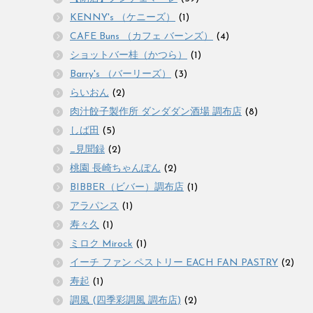
KENNY's （ケニーズ）
(1)
CAFE Buns （カフェ バーンズ）
(4)
ショットバー桂（かつら）
(1)
Barry's （バーリーズ）
(3)
らいおん
(2)
肉汁餃子製作所 ダンダダン酒場 調布店
(8)
しば田
(5)
_見聞録
(2)
桃園 長崎ちゃんぽん
(2)
BIBBER（ビバー）調布店
(1)
アラパンス
(1)
寿々久
(1)
ミロク Mirock
(1)
イーチ ファン ペストリー EACH FAN PASTRY
(2)
寿起
(1)
調風 (四季彩調風 調布店)
(2)