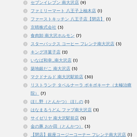
セブンイレブン 南大沢店
(9)
ファミリーマート 八王子上柚木店
(1)
ファーストキッチン 八王子店【閉店】
(1)
京晴株式会社
(3)
食肉卸 南大沢ホルモン
(7)
スターバックス コーヒー フレンテ南大沢店
(3)
キング洋菓子店
(2)
いなば和幸_南大沢店
(1)
築地銀だこ 南大沢店
(5)
マクドナルド 南大沢駅前店
(30)
リストランテ タベルナーラ ボキボキーナ（太極治療
院）
(7)
ほし野（とんかつ） ほしの
(1)
はなまるうどん ファブ南大沢店
(3)
サイゼリヤ 南大沢駅前店
(5)
金の豚 おか田（とんかつ）
(3)
【閉店】銀座コージーコーナー フレンテ南大沢店
(1)