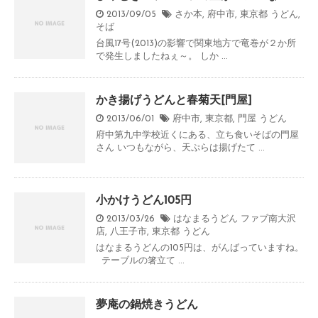
2013/09/05
さか本
,
府中市
,
東京都
うどん
,
そば
台風17号(2013)の影響で関東地方で竜巻が２か所
で発生しましたねぇ～。 しか ...
かき揚げうどんと春菊天[門屋]
2013/06/01
府中市
,
東京都
,
門屋
うどん
府中第九中学校近くにある、立ち食いそばの門屋
さん いつもながら、天ぷらは揚げたて ...
小かけうどん105円
2013/03/26
はなまるうどん ファブ南大沢
店
,
八王子市
,
東京都
うどん
はなまるうどんの105円は、がんばっていますね。
テーブルの箸立て ...
夢庵の鍋焼きうどん