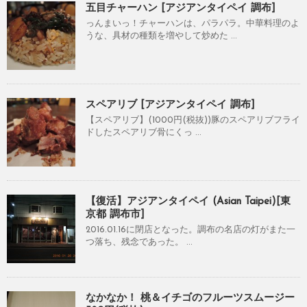
五目チャーハン [アジアンタイペイ 調布]
っんまいっ！チャーハンは、パラパラ。中華料理のよ
うな、具材の種類を増やして炒めた ...
スペアリブ [アジアンタイペイ 調布]
【スペアリブ】(1000円(税抜))豚のスペアリブフライ
ドしたスペアリブ骨にくっ ...
【復活】アジアンタイペイ (Asian Taipei)[東
京都 調布市]
2016.01.16に閉店となった。調布の名店の灯がまた一
つ落ち、残念であった。 ...
なかなか！ 桃＆イチゴのフルーツスムージー