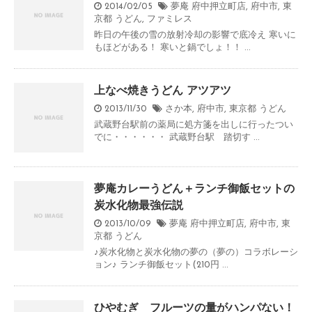
2014/02/05
夢庵 府中押立町店
,
府中市
,
東
京都
うどん
,
ファミレス
昨日の午後の雪の放射冷却の影響で底冷え 寒いに
もほどがある！ 寒いと鍋でしょ！！ ...
上なべ焼きうどん アツアツ
2013/11/30
さか本
,
府中市
,
東京都
うどん
武蔵野台駅前の薬局に処方箋を出しに行ったつい
でに・・・・・・ 武蔵野台駅 踏切す ...
夢庵カレーうどん＋ランチ御飯セットの
炭水化物最強伝説
2013/10/09
夢庵 府中押立町店
,
府中市
,
東
京都
うどん
♪炭水化物と炭水化物の夢の（夢の）コラボレーシ
ョン♪ ランチ御飯セット(210円 ...
ひやむぎ フルーツの量がハンパない！