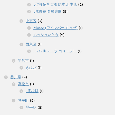
_聖護院八つ橋 総本店 本店
(2)
_無鄰菴 名勝庭園
(2)
中京区
(3)
Musee (ワインバー ミュゼ)
(1)
ムッシュいとう
(2)
西京区
(1)
La Colline （ラ コリーヌ）
(1)
宇治市
(1)
きはだ
(1)
香川県
(4)
高松市
(1)
_高松駅
(1)
琴平町
(2)
琴平駅
(2)