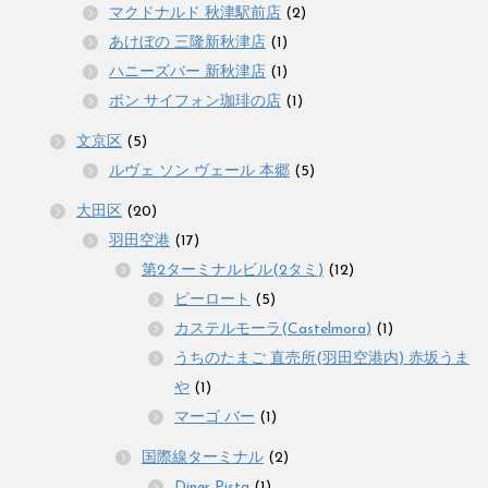
マクドナルド 秋津駅前店
(2)
あけぼの 三隆新秋津店
(1)
ハニーズバー 新秋津店
(1)
ボン サイフォン珈琲の店
(1)
文京区
(5)
ルヴェ ソン ヴェール 本郷
(5)
大田区
(20)
羽田空港
(17)
第2ターミナルビル(2タミ)
(12)
ピーロート
(5)
カステルモーラ(Castelmora)
(1)
うちのたまご 直売所(羽田空港内) 赤坂うま
や
(1)
マーゴ バー
(1)
国際線ターミナル
(2)
Diner Pista
(1)