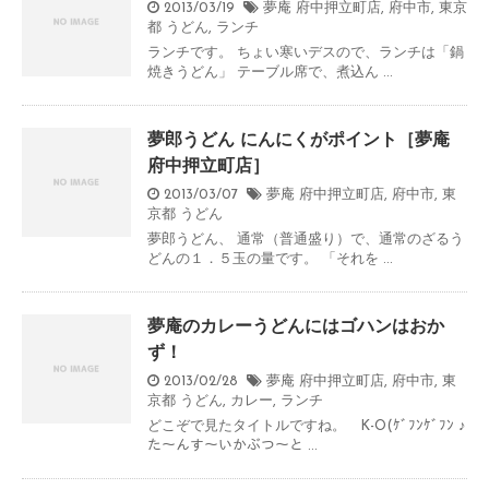
2013/03/19
夢庵 府中押立町店
,
府中市
,
東京
都
うどん
,
ランチ
ランチです。 ちょい寒いデスので、ランチは「鍋
焼きうどん」 テーブル席で、煮込ん ...
夢郎うどん にんにくがポイント［夢庵
府中押立町店］
2013/03/07
夢庵 府中押立町店
,
府中市
,
東
京都
うどん
夢郎うどん、 通常（普通盛り）で、通常のざるう
どんの１．５玉の量です。 「それを ...
夢庵のカレーうどんにはゴハンはおか
ず！
2013/02/28
夢庵 府中押立町店
,
府中市
,
東
京都
うどん
,
カレー
,
ランチ
どこぞで見たタイトルですね。 K-O(ｹﾞﾌﾝｹﾞﾌﾝ ♪
た～んす～いかぶつ～と ...