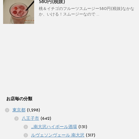
580円(税抜)
桃＆イチゴのフルーツスムージー580円(税抜)なかな
か、いける！スムージーなので ...
お店毎の分類
東京都
(1,298)
八王子市
(642)
_南大沢ハイボール酒場
(131)
ルヴェソンヴェール 南大沢
(317)