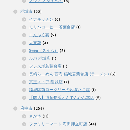
アジアン タイペイ
(3)
稲城市
(33)
イナキッチン
(6)
モリバコーヒー 若葉台店
(1)
まんぷく宴
(2)
大東苑
(4)
Swim（スイム）
(5)
ルパ 稲城店
(1)
フレスポ若葉台店
(1)
長崎らーめん 西海 稲城若葉台店 (ラーメン)
(3)
京王ストア 稲城店
(7)
稲城駅前ロータリーのねぎたこ屋
(1)
【閉店】博多長浜とんでんかん本店
(2)
府中市
(254)
さか本
(11)
ファミリーマート 海田押立町店
(44)