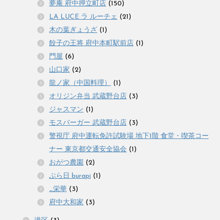
夢庵 府中押立町店
(150)
LA LUCE ラ ルーチェ
(21)
木の葉ぎょうざ
(1)
餃子の王将 府中本町駅前店
(1)
門屋
(6)
山口家
(2)
龍ノ家（中国料理）
(1)
オリジン弁当 武蔵野台店
(3)
ジャスマン
(1)
モスバーガー 武蔵野台店
(3)
警視庁 府中運転免許試験場 地下1階 食堂・喫茶コー
ナー 東京都交通安全協会
(1)
おがつ農園
(2)
ぶら日 burapi
(1)
_栄華
(3)
府中大和家
(3)