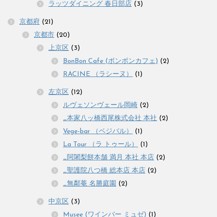
ラッツダイニング 春日部店
(3)
京都府
(21)
京都市
(20)
上京区
(3)
BonBon Cafe (ボンボンカフェ)
(2)
RACINE （ラシーヌ）
(1)
左京区
(12)
ルヴェソンヴェール岡崎
(2)
_本家八ッ橋西尾株式会社 本社
(2)
Vege-bar （ベジバル）
(1)
La Tour （ラ トゥール）
(1)
_阿闍梨餅本舗 満月 本社 本店
(2)
_聖護院八つ橋 総本店 本店
(2)
_無鄰菴 名勝庭園
(2)
中京区
(3)
Musee (ワインバー ミュゼ)
(1)