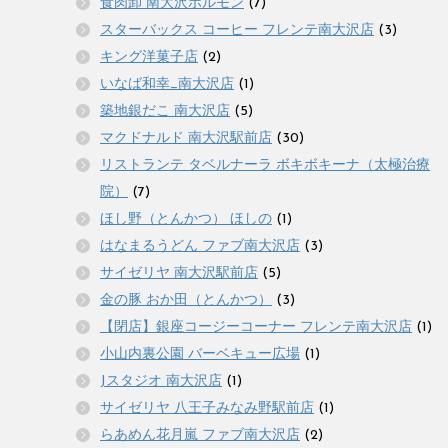
食肉卸 南大沢ホルモン
(7)
スターバックス コーヒー フレンテ南大沢店
(3)
キング洋菓子店
(2)
いなば和幸_南大沢店
(1)
築地銀だこ 南大沢店
(5)
マクドナルド 南大沢駅前店
(30)
リストランテ タベルナーラ ボキボキーナ（太極治療
院）
(7)
ほし野（とんかつ） ほしの
(1)
はなまるうどん ファブ南大沢店
(3)
サイゼリヤ 南大沢駅前店
(5)
金の豚 おか田（とんかつ）
(3)
【閉店】銀座コージーコーナー フレンテ南大沢店
(1)
小山内裏公園 バーベキュー広場
(1)
Jスタジオ 南大沢店
(1)
サイゼリヤ 八王子みなみ野駅前店
(1)
らあめん花月嵐 ファブ南大沢店
(2)