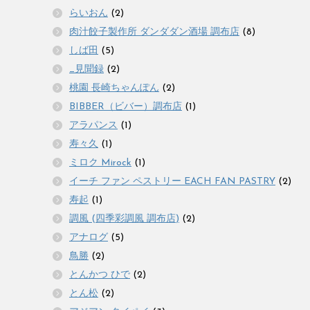
らいおん
(2)
肉汁餃子製作所 ダンダダン酒場 調布店
(8)
しば田
(5)
_見聞録
(2)
桃園 長崎ちゃんぽん
(2)
BIBBER（ビバー）調布店
(1)
アラパンス
(1)
寿々久
(1)
ミロク Mirock
(1)
イーチ ファン ペストリー EACH FAN PASTRY
(2)
寿起
(1)
調風 (四季彩調風 調布店)
(2)
アナログ
(5)
鳥勝
(2)
とんかつ ひで
(2)
とん松
(2)