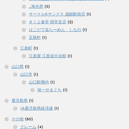
_海光房
(5)
サークルKサンクス 函館駅前店
(1)
きくよ食堂 朝市支店
(2)
はこだて塩らーめん しなの
(1)
五島軒
(1)
江差町
(1)
江差屋 江差追分会館
(1)
山口県
(1)
山口市
(1)
山口駅構内
(1)
味一やまぐち
(1)
鹿児島県
(1)
JA鹿児島県経済連
(1)
その他
(80)
クレーム
(4)