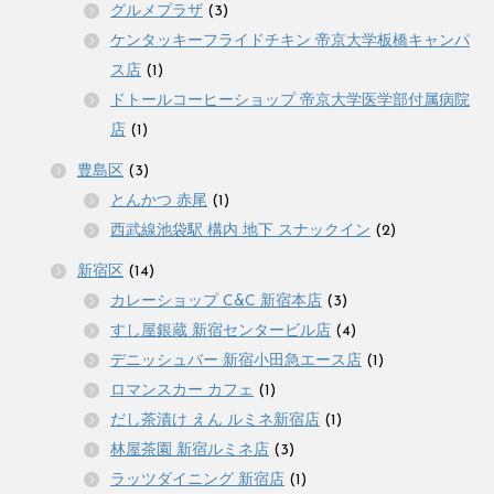
グルメプラザ
(3)
ケンタッキーフライドチキン 帝京大学板橋キャンパ
ス店
(1)
ドトールコーヒーショップ 帝京大学医学部付属病院
店
(1)
豊島区
(3)
とんかつ 赤尾
(1)
西武線池袋駅 構内 地下 スナックイン
(2)
新宿区
(14)
カレーショップ C&C 新宿本店
(3)
すし屋銀蔵 新宿センタービル店
(4)
デニッシュバー 新宿小田急エース店
(1)
ロマンスカー カフェ
(1)
だし茶漬け えん ルミネ新宿店
(1)
林屋茶園 新宿ルミネ店
(3)
ラッツダイニング 新宿店
(1)