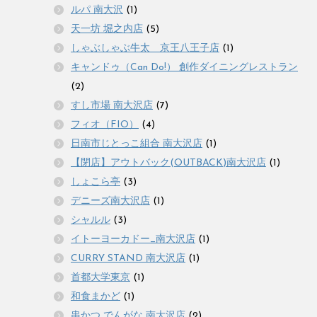
ルパ 南大沢
(1)
天一坊 堀之内店
(5)
しゃぶしゃぶ牛太 京王八王子店
(1)
キャンドゥ（Can Do!） 創作ダイニングレストラン
(2)
すし市場 南大沢店
(7)
フィオ（FIO）
(4)
日南市じとっこ組合 南大沢店
(1)
【閉店】アウトバック(OUTBACK)南大沢店
(1)
しょこら亭
(3)
デニーズ南大沢店
(1)
シャルル
(3)
イトーヨーカドー_南大沢店
(1)
CURRY STAND 南大沢店
(1)
首都大学東京
(1)
和食まかど
(1)
串かつ でんがな 南大沢店
(2)