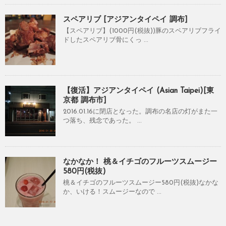
スペアリブ [アジアンタイペイ 調布]
【スペアリブ】(1000円(税抜))豚のスペアリブフライ
ドしたスペアリブ骨にくっ ...
【復活】アジアンタイペイ (Asian Taipei)[東
京都 調布市]
2016.01.16に閉店となった。調布の名店の灯がまた一
つ落ち、残念であった。 ...
なかなか！ 桃＆イチゴのフルーツスムージー
580円(税抜)
桃＆イチゴのフルーツスムージー580円(税抜)なかな
か、いける！スムージーなので ...