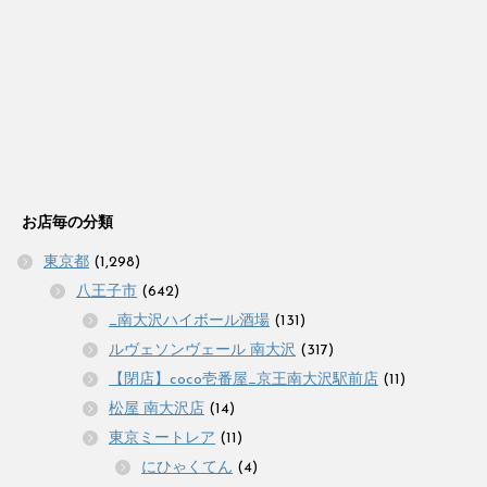
お店毎の分類
東京都
(1,298)
八王子市
(642)
_南大沢ハイボール酒場
(131)
ルヴェソンヴェール 南大沢
(317)
【閉店】coco壱番屋_京王南大沢駅前店
(11)
松屋 南大沢店
(14)
東京ミートレア
(11)
にひゃくてん
(4)