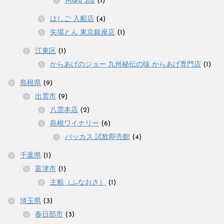
Maru 3階
(1)
はしご 入船店
(4)
矢場とん 東京銀座店
(1)
江東区
(1)
からあげのジョー 九州秘伝の味 からあげ専門店
(1)
島根県
(9)
出雲市
(9)
八雲本店
(2)
島根ワイナリー
(6)
バッカス 試飲即売館
(4)
千葉県
(1)
富津市
(1)
主船（ふなおさ）
(1)
埼玉県
(3)
春日部市
(3)