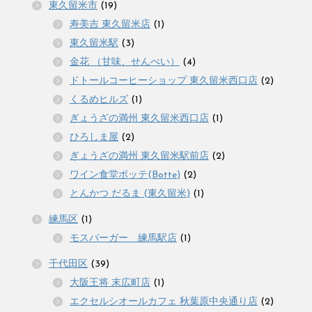
東久留米市
(19)
寿美吉 東久留米店
(1)
東久留米駅
(3)
金花 （甘味、せんべい）
(4)
ドトールコーヒーショップ 東久留米西口店
(2)
くるめヒルズ
(1)
ぎょうざの満州 東久留米西口店
(1)
ひろしま屋
(2)
ぎょうざの満州 東久留米駅前店
(2)
ワイン食堂ボッテ(Botte)
(2)
とんかつ だるま (東久留米)
(1)
練馬区
(1)
モスバーガー 練馬駅店
(1)
千代田区
(39)
大阪王将 末広町店
(1)
エクセルシオールカフェ 秋葉原中央通り店
(2)