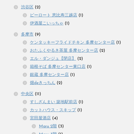
渋谷区
(2)
ピーロート 恵比寿三越店
(1)
伊酒屋こいっちゃ
(1)
多摩市
(9)
ケンタッキーフライドチキン 多摩センター店
(1)
おたふくやるき茶屋 多摩センター店
(2)
エル・ダンジュ【閉店】
(2)
箱根そば 多摩センター東口店
(1)
銀蔵 多摩センター店
(1)
畑deきっちん
(2)
中央区
(11)
すしざんまい 築地駅前店
(1)
カットハウス・スキップ
(1)
宮田屋酒店
(4)
Maru 2階
(3)