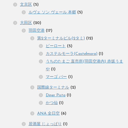
文京区
(5)
ルヴェ ソン ヴェール 本郷
(5)
大田区
(20)
羽田空港
(17)
第2ターミナルビル(2タミ)
(12)
ピーロート
(5)
カステルモーラ(Castelmora)
(1)
うちのたまご 直売所(羽田空港内) 赤坂うま
や
(1)
マーゴ バー
(1)
国際線ターミナル
(2)
Diner Pista
(1)
かつ仙
(1)
ANA 全日空
(6)
居酒屋 じょっぱり
(1)