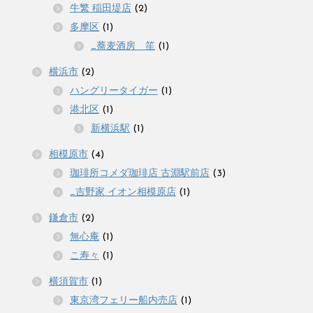
牛繁 稲田堤店
(2)
多摩区
(1)
_蕎麦酒房 笙
(1)
横浜市
(2)
ハングリータイガー
(1)
港北区
(1)
新横浜駅
(1)
相模原市
(4)
珈琲所コメダ珈琲店 古淵駅前店
(3)
_吉野家 イオン相模原店
(1)
鎌倉市
(2)
無心庵
(1)
こ寿々
(1)
横須賀市
(1)
東京湾フェリー船内売店
(1)