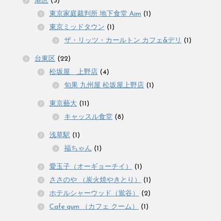
港区
(3)
東京家庭裁判所 地下食堂 Aim
(1)
東京ミッドタウン
(1)
ザ・リッツ・カールトン カフェ&デリ
(1)
台東区
(22)
松坂屋 上野店
(4)
旬果 九州屋 松坂屋上野店
(1)
東京藝大
(11)
キャッスル食堂
(8)
浅草駅
(1)
福ちゃん
(1)
愛玉子（オーギョーチイ）
(1)
ささのや （炭火焼やきとり）
(1)
ホテルシャーウッド（鴬谷）
(2)
Cafe qum （カフェ クーム）
(1)