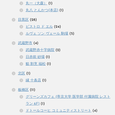
丸一（大森）
(1)
丸八 とんかつ(本店)
(1)
目黒区
(28)
ビストロ ド エル
(24)
ルヴェ ソン ヴェール 駒場
(5)
武蔵野市
(4)
武蔵野赤十字病院
(2)
日赤前 砂場
(1)
鮨 割烹 福松
(1)
北区
(1)
縁 十条店
(1)
板橋区
(11)
グリーンズカフェ (帝京大学 医学部 付属病院 レスト
ラン 6F)
(1)
ドトールコーヒ コミュニティストリート
(4)