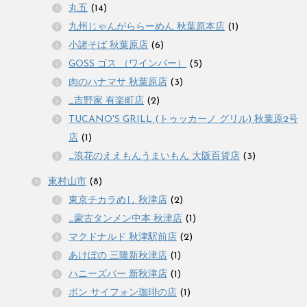
丸五
(14)
九州じゃんがららーめん 秋葉原本店
(1)
小諸そば 秋葉原店
(6)
GOSS ゴス （ワインバー）
(5)
肉のハナマサ 秋葉原店
(3)
_吉野家 有楽町店
(2)
TUCANO'S GRILL (トゥッカーノ グリル) 秋葉原2号
店
(1)
_浪花のええもんうまいもん 大阪百貨店
(3)
東村山市
(8)
東京チカラめし 秋津店
(2)
_蒙古タンメン中本 秋津店
(1)
マクドナルド 秋津駅前店
(2)
あけぼの 三隆新秋津店
(1)
ハニーズバー 新秋津店
(1)
ボン サイフォン珈琲の店
(1)