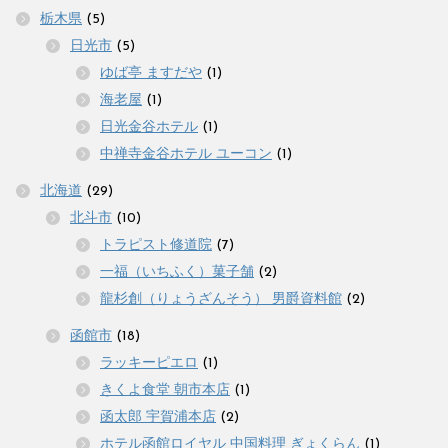
栃木県
(5)
日光市
(5)
ゆば亭 ますだや
(1)
海老屋
(1)
日光金谷ホテル
(1)
中禅寺金谷ホテル ユーコン
(1)
北海道
(29)
北斗市
(10)
トラピスト修道院
(7)
一福（いちふく）菓子舗
(2)
龍杉創（りょうざんそう） 男爵資料館
(2)
函館市
(18)
ラッキーピエロ
(1)
きくよ食堂 朝市本店
(1)
函太郎 宇賀浦本店
(2)
ホテル函館ロイヤル 中国料理 ぎょくらん
(1)