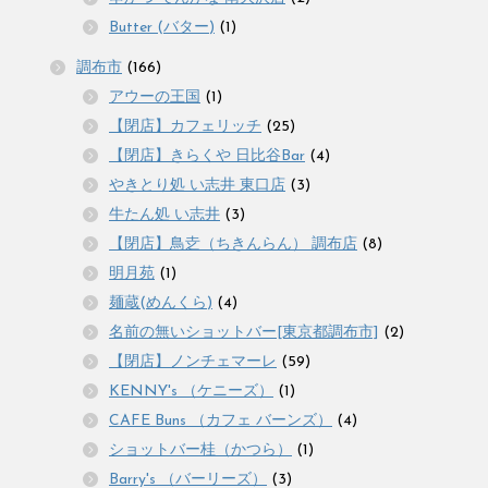
Butter (バター)
(1)
調布市
(166)
アウーの王国
(1)
【閉店】カフェリッチ
(25)
【閉店】きらくや 日比谷Bar
(4)
やきとり処 い志井 東口店
(3)
牛たん処 い志井
(3)
【閉店】鳥赱（ちきんらん） 調布店
(8)
明月苑
(1)
麺蔵(めんくら)
(4)
名前の無いショットバー[東京都調布市]
(2)
【閉店】ノンチェマーレ
(59)
KENNY's （ケニーズ）
(1)
CAFE Buns （カフェ バーンズ）
(4)
ショットバー桂（かつら）
(1)
Barry's （バーリーズ）
(3)