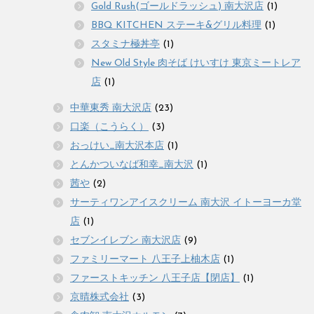
Gold Rush(ゴールドラッシュ) 南大沢店
(1)
BBQ KITCHEN ステーキ&グリル料理
(1)
スタミナ極丼亭
(1)
New Old Style 肉そば けいすけ 東京ミートレア
店
(1)
中華東秀 南大沢店
(23)
口楽（こうらく）
(3)
おっけい_南大沢本店
(1)
とんかついなば和幸_南大沢
(1)
茜や
(2)
サーティワンアイスクリーム 南大沢 イトーヨーカ堂
店
(1)
セブンイレブン 南大沢店
(9)
ファミリーマート 八王子上柚木店
(1)
ファーストキッチン 八王子店【閉店】
(1)
京晴株式会社
(3)