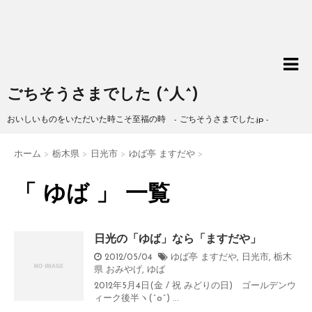
ごちそうさまでした (^人^)
おいしいものをいただいた時こそ至福の時 - ごちそうさまでした.jp -
ホーム
>
栃木県
>
日光市
>
ゆば亭 ますだや
>
「 ゆば 」 一覧
日光の「ゆば」なら「ますだや」
2012/05/04
ゆば亭 ますだや
,
日光市
,
栃木
県
おみやげ
,
ゆば
2012年5月4日(金 / 祝 みどりの日) ゴールデンウ
ィーク後半ヽ(^o^) ...