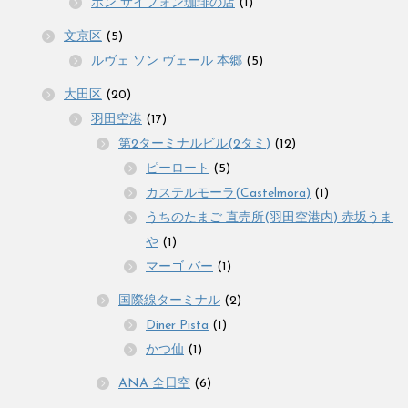
ボン サイフォン珈琲の店
(1)
文京区
(5)
ルヴェ ソン ヴェール 本郷
(5)
大田区
(20)
羽田空港
(17)
第2ターミナルビル(2タミ)
(12)
ピーロート
(5)
カステルモーラ(Castelmora)
(1)
うちのたまご 直売所(羽田空港内) 赤坂うま
や
(1)
マーゴ バー
(1)
国際線ターミナル
(2)
Diner Pista
(1)
かつ仙
(1)
ANA 全日空
(6)