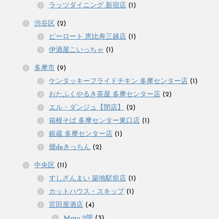
ラッツダイニング 新宿店
(1)
渋谷区
(2)
ピーロート 恵比寿三越店
(1)
伊酒屋こいっちゃ
(1)
多摩市
(9)
ケンタッキーフライドチキン 多摩センター店
(1)
おたふくやるき茶屋 多摩センター店
(2)
エル・ダンジュ【閉店】
(2)
箱根そば 多摩センター東口店
(1)
銀蔵 多摩センター店
(1)
畑deきっちん
(2)
中央区
(11)
すしざんまい 築地駅前店
(1)
カットハウス・スキップ
(1)
宮田屋酒店
(4)
Maru 2階
(3)