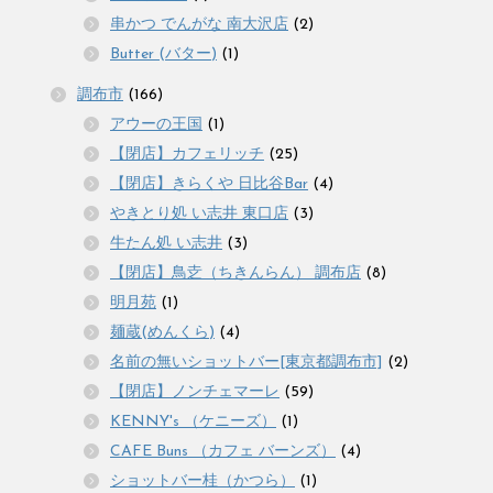
串かつ でんがな 南大沢店
(2)
Butter (バター)
(1)
調布市
(166)
アウーの王国
(1)
【閉店】カフェリッチ
(25)
【閉店】きらくや 日比谷Bar
(4)
やきとり処 い志井 東口店
(3)
牛たん処 い志井
(3)
【閉店】鳥赱（ちきんらん） 調布店
(8)
明月苑
(1)
麺蔵(めんくら)
(4)
名前の無いショットバー[東京都調布市]
(2)
【閉店】ノンチェマーレ
(59)
KENNY's （ケニーズ）
(1)
CAFE Buns （カフェ バーンズ）
(4)
ショットバー桂（かつら）
(1)