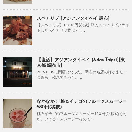
スペアリブ [アジアンタイペイ 調布]
【スペアリブ】(1000円(税抜))豚のスペアリブフライ
ドしたスペアリブ骨にくっ ...
【復活】アジアンタイペイ (Asian Taipei)[東
京都 調布市]
2016.01.16に閉店となった。調布の名店の灯がまた一
つ落ち、残念であった。 ...
なかなか！ 桃＆イチゴのフルーツスムージー
580円(税抜)
桃＆イチゴのフルーツスムージー580円(税抜)なかな
か、いける！スムージーなので ...