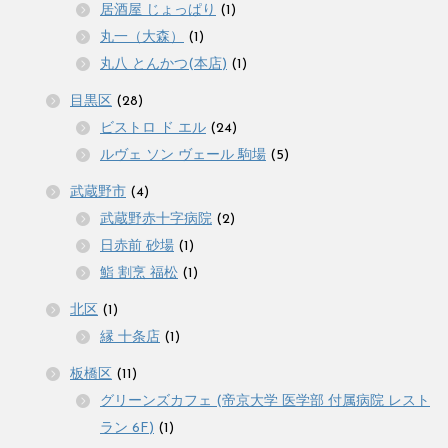
居酒屋 じょっぱり
(1)
丸一（大森）
(1)
丸八 とんかつ(本店)
(1)
目黒区
(28)
ビストロ ド エル
(24)
ルヴェ ソン ヴェール 駒場
(5)
武蔵野市
(4)
武蔵野赤十字病院
(2)
日赤前 砂場
(1)
鮨 割烹 福松
(1)
北区
(1)
縁 十条店
(1)
板橋区
(11)
グリーンズカフェ (帝京大学 医学部 付属病院 レスト
ラン 6F)
(1)