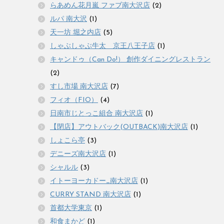
らあめん花月嵐 ファブ南大沢店
(2)
ルパ 南大沢
(1)
天一坊 堀之内店
(5)
しゃぶしゃぶ牛太 京王八王子店
(1)
キャンドゥ（Can Do!） 創作ダイニングレストラン
(2)
すし市場 南大沢店
(7)
フィオ（FIO）
(4)
日南市じとっこ組合 南大沢店
(1)
【閉店】アウトバック(OUTBACK)南大沢店
(1)
しょこら亭
(3)
デニーズ南大沢店
(1)
シャルル
(3)
イトーヨーカドー_南大沢店
(1)
CURRY STAND 南大沢店
(1)
首都大学東京
(1)
和食まかど
(1)