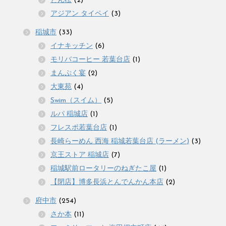
とん松
(2)
アジアン タイペイ
(3)
稲城市
(33)
イナキッチン
(6)
モリバコーヒー 若葉台店
(1)
まんぷく宴
(2)
大東苑
(4)
Swim（スイム）
(5)
ルパ 稲城店
(1)
フレスポ若葉台店
(1)
長崎らーめん 西海 稲城若葉台店 (ラーメン)
(3)
京王ストア 稲城店
(7)
稲城駅前ロータリーのねぎたこ屋
(1)
【閉店】博多長浜とんでんかん本店
(2)
府中市
(254)
さか本
(11)