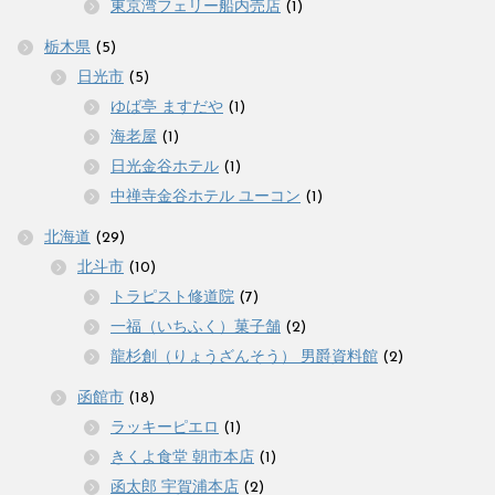
東京湾フェリー船内売店
(1)
栃木県
(5)
日光市
(5)
ゆば亭 ますだや
(1)
海老屋
(1)
日光金谷ホテル
(1)
中禅寺金谷ホテル ユーコン
(1)
北海道
(29)
北斗市
(10)
トラピスト修道院
(7)
一福（いちふく）菓子舗
(2)
龍杉創（りょうざんそう） 男爵資料館
(2)
函館市
(18)
ラッキーピエロ
(1)
きくよ食堂 朝市本店
(1)
函太郎 宇賀浦本店
(2)