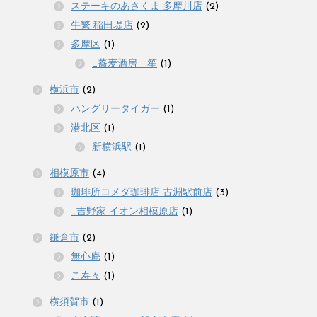
ステーキのあさくま 多摩川店
(2)
牛繁 稲田堤店
(2)
多摩区
(1)
_蕎麦酒房 笙
(1)
横浜市
(2)
ハングリータイガー
(1)
港北区
(1)
新横浜駅
(1)
相模原市
(4)
珈琲所コメダ珈琲店 古淵駅前店
(3)
_吉野家 イオン相模原店
(1)
鎌倉市
(2)
無心庵
(1)
こ寿々
(1)
横須賀市
(1)