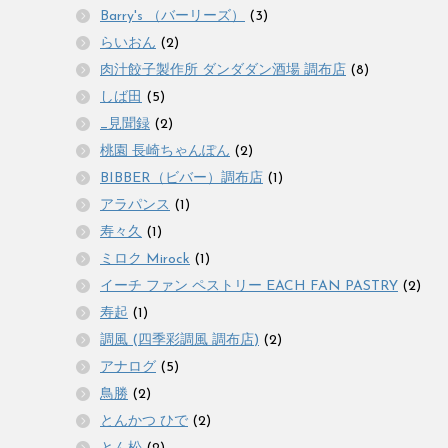
Barry's （バーリーズ）
(3)
らいおん
(2)
肉汁餃子製作所 ダンダダン酒場 調布店
(8)
しば田
(5)
_見聞録
(2)
桃園 長崎ちゃんぽん
(2)
BIBBER（ビバー）調布店
(1)
アラパンス
(1)
寿々久
(1)
ミロク Mirock
(1)
イーチ ファン ペストリー EACH FAN PASTRY
(2)
寿起
(1)
調風 (四季彩調風 調布店)
(2)
アナログ
(5)
鳥勝
(2)
とんかつ ひで
(2)