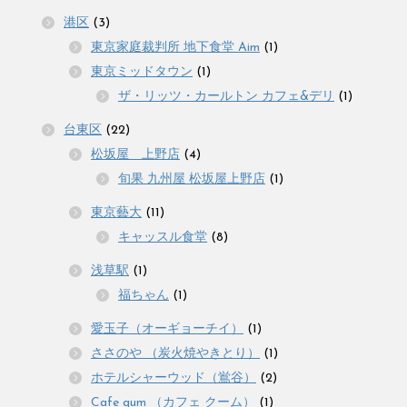
港区
(3)
東京家庭裁判所 地下食堂 Aim
(1)
東京ミッドタウン
(1)
ザ・リッツ・カールトン カフェ&デリ
(1)
台東区
(22)
松坂屋 上野店
(4)
旬果 九州屋 松坂屋上野店
(1)
東京藝大
(11)
キャッスル食堂
(8)
浅草駅
(1)
福ちゃん
(1)
愛玉子（オーギョーチイ）
(1)
ささのや （炭火焼やきとり）
(1)
ホテルシャーウッド（鴬谷）
(2)
Cafe qum （カフェ クーム）
(1)