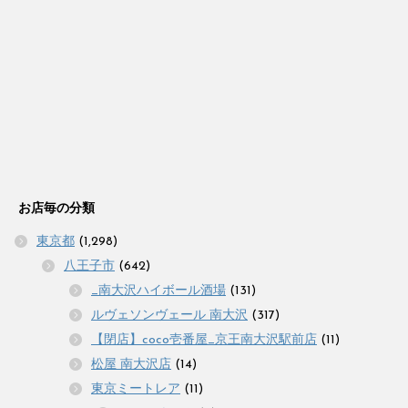
お店毎の分類
東京都
(1,298)
八王子市
(642)
_南大沢ハイボール酒場
(131)
ルヴェソンヴェール 南大沢
(317)
【閉店】coco壱番屋_京王南大沢駅前店
(11)
松屋 南大沢店
(14)
東京ミートレア
(11)