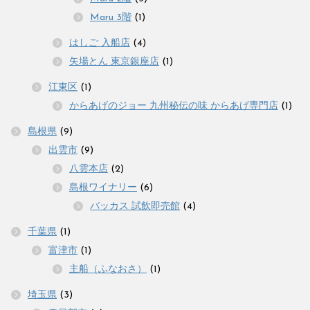
Maru 3階
(1)
はしご 入船店
(4)
矢場とん 東京銀座店
(1)
江東区
(1)
からあげのジョー 九州秘伝の味 からあげ専門店
(1)
島根県
(9)
出雲市
(9)
八雲本店
(2)
島根ワイナリー
(6)
バッカス 試飲即売館
(4)
千葉県
(1)
富津市
(1)
主船（ふなおさ）
(1)
埼玉県
(3)