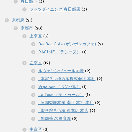
春日部市
(3)
ラッツダイニング 春日部店
(3)
京都府
(21)
京都市
(20)
上京区
(3)
BonBon Cafe (ボンボンカフェ)
(2)
RACINE （ラシーヌ）
(1)
左京区
(12)
ルヴェソンヴェール岡崎
(2)
_本家八ッ橋西尾株式会社 本社
(2)
Vege-bar （ベジバル）
(1)
La Tour （ラ トゥール）
(1)
_阿闍梨餅本舗 満月 本社 本店
(2)
_聖護院八つ橋 総本店 本店
(2)
_無鄰菴 名勝庭園
(2)
中京区
(3)