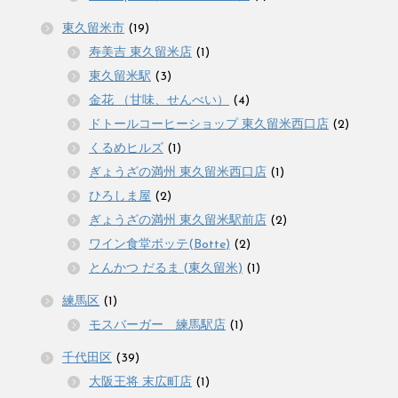
東久留米市
(19)
寿美吉 東久留米店
(1)
東久留米駅
(3)
金花 （甘味、せんべい）
(4)
ドトールコーヒーショップ 東久留米西口店
(2)
くるめヒルズ
(1)
ぎょうざの満州 東久留米西口店
(1)
ひろしま屋
(2)
ぎょうざの満州 東久留米駅前店
(2)
ワイン食堂ボッテ(Botte)
(2)
とんかつ だるま (東久留米)
(1)
練馬区
(1)
モスバーガー 練馬駅店
(1)
千代田区
(39)
大阪王将 末広町店
(1)