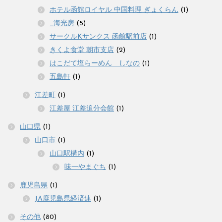
ホテル函館ロイヤル 中国料理 ぎょくらん
(1)
_海光房
(5)
サークルKサンクス 函館駅前店
(1)
きくよ食堂 朝市支店
(2)
はこだて塩らーめん しなの
(1)
五島軒
(1)
江差町
(1)
江差屋 江差追分会館
(1)
山口県
(1)
山口市
(1)
山口駅構内
(1)
味一やまぐち
(1)
鹿児島県
(1)
JA鹿児島県経済連
(1)
その他
(80)