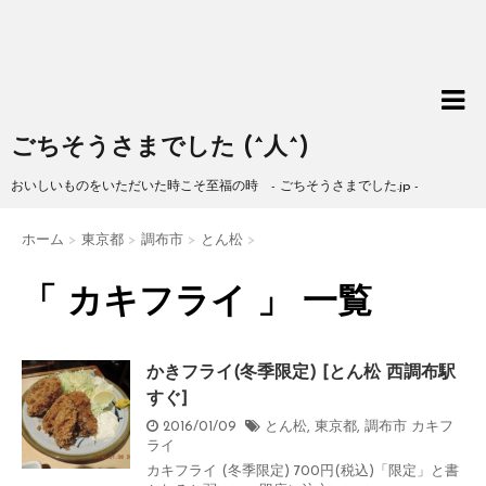
ごちそうさまでした (^人^)
おいしいものをいただいた時こそ至福の時 - ごちそうさまでした.jp -
ホーム
>
東京都
>
調布市
>
とん松
>
「 カキフライ 」 一覧
かきフライ(冬季限定) [とん松 西調布駅
すぐ]
2016/01/09
とん松
,
東京都
,
調布市
カキフ
ライ
カキフライ (冬季限定) 700円(税込)「限定」と書