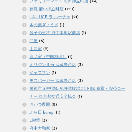
ファミリーマート 海田押立町店
(44)
夢庵 府中押立町店
(150)
LA LUCE ラ ルーチェ
(21)
木の葉ぎょうざ
(1)
餃子の王将 府中本町駅前店
(1)
門屋
(6)
山口家
(2)
龍ノ家（中国料理）
(1)
オリジン弁当 武蔵野台店
(3)
ジャスマン
(1)
モスバーガー 武蔵野台店
(3)
警視庁 府中運転免許試験場 地下1階 食堂・喫茶コー
ナー 東京都交通安全協会
(1)
おがつ農園
(2)
ぶら日 burapi
(1)
_栄華
(3)
府中大和家
(3)