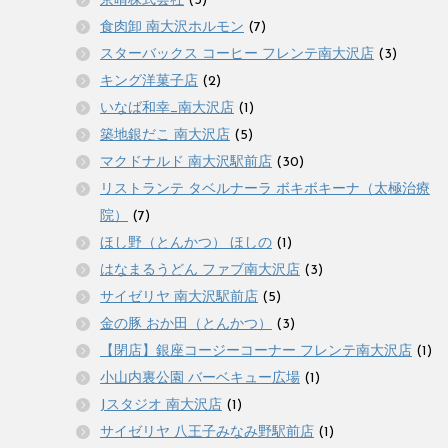
京晴株式会社
(3)
食肉卸 南大沢ホルモン
(7)
スターバックス コーヒー フレンテ南大沢店
(3)
キング洋菓子店
(2)
いなば和幸_南大沢店
(1)
築地銀だこ 南大沢店
(5)
マクドナルド 南大沢駅前店
(30)
リストランテ タベルナーラ ボキボキーナ（太極治療
院）
(7)
ほし野（とんかつ） ほしの
(1)
はなまるうどん ファブ南大沢店
(3)
サイゼリヤ 南大沢駅前店
(5)
金の豚 おか田（とんかつ）
(3)
【閉店】銀座コージーコーナー フレンテ南大沢店
(1)
小山内裏公園 バーベキュー広場
(1)
Jスタジオ 南大沢店
(1)
サイゼリヤ 八王子みなみ野駅前店
(1)