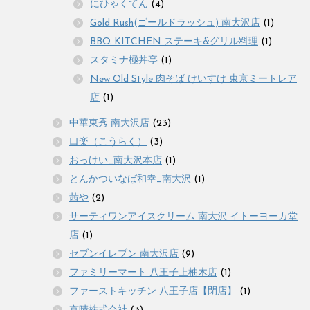
にひゃくてん
(4)
Gold Rush(ゴールドラッシュ) 南大沢店
(1)
BBQ KITCHEN ステーキ&グリル料理
(1)
スタミナ極丼亭
(1)
New Old Style 肉そば けいすけ 東京ミートレア
店
(1)
中華東秀 南大沢店
(23)
口楽（こうらく）
(3)
おっけい_南大沢本店
(1)
とんかついなば和幸_南大沢
(1)
茜や
(2)
サーティワンアイスクリーム 南大沢 イトーヨーカ堂
店
(1)
セブンイレブン 南大沢店
(9)
ファミリーマート 八王子上柚木店
(1)
ファーストキッチン 八王子店【閉店】
(1)