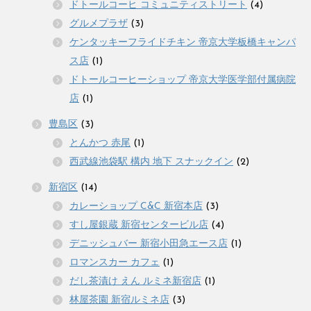
ドトールコーヒ コミュニティストリート
(4)
グルメプラザ
(3)
ケンタッキーフライドチキン 帝京大学板橋キャンパ
ス店
(1)
ドトールコーヒーショップ 帝京大学医学部付属病院
店
(1)
豊島区
(3)
とんかつ 赤尾
(1)
西武線池袋駅 構内 地下 スナックイン
(2)
新宿区
(14)
カレーショップ C&C 新宿本店
(3)
すし屋銀蔵 新宿センタービル店
(4)
デニッシュバー 新宿小田急エース店
(1)
ロマンスカー カフェ
(1)
だし茶漬け えん ルミネ新宿店
(1)
林屋茶園 新宿ルミネ店
(3)