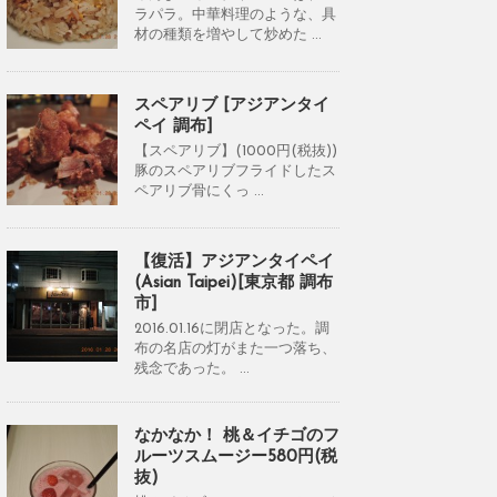
ラパラ。中華料理のような、具
材の種類を増やして炒めた ...
スペアリブ [アジアンタイ
ペイ 調布]
【スペアリブ】(1000円(税抜))
豚のスペアリブフライドしたス
ペアリブ骨にくっ ...
【復活】アジアンタイペイ
(Asian Taipei)[東京都 調布
市]
2016.01.16に閉店となった。調
布の名店の灯がまた一つ落ち、
残念であった。 ...
なかなか！ 桃＆イチゴのフ
ルーツスムージー580円(税
抜)