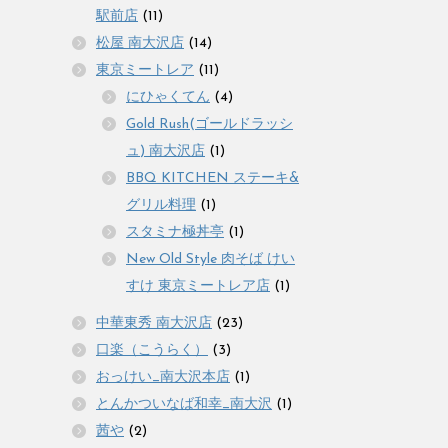
駅前店
(11)
松屋 南大沢店
(14)
東京ミートレア
(11)
にひゃくてん
(4)
Gold Rush(ゴールドラッシ
ュ) 南大沢店
(1)
BBQ KITCHEN ステーキ&
グリル料理
(1)
スタミナ極丼亭
(1)
New Old Style 肉そば けい
すけ 東京ミートレア店
(1)
中華東秀 南大沢店
(23)
口楽（こうらく）
(3)
おっけい_南大沢本店
(1)
とんかついなば和幸_南大沢
(1)
茜や
(2)