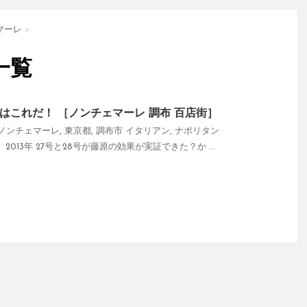
マーレ
>
一覧
はこれだ！ ［ノンチェマーレ 調布 百店街］
ノンチェマーレ
,
東京都
,
調布市
イタリアン
,
ナポリタン
013年 27号と28号が藤原の効果が実証できた？か ...