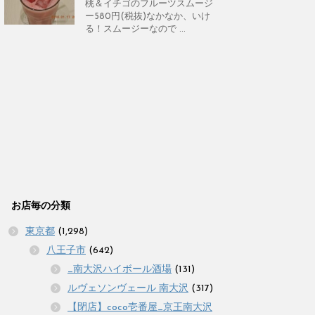
桃＆イチゴのフルーツスムージ
ー580円(税抜)なかなか、いけ
る！スムージーなので ...
お店毎の分類
東京都
(1,298)
八王子市
(642)
_南大沢ハイボール酒場
(131)
ルヴェソンヴェール 南大沢
(317)
【閉店】coco壱番屋_京王南大沢