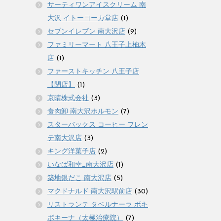
サーティワンアイスクリーム 南
大沢 イトーヨーカ堂店
(1)
セブンイレブン 南大沢店
(9)
ファミリーマート 八王子上柚木
店
(1)
ファーストキッチン 八王子店
【閉店】
(1)
京晴株式会社
(3)
食肉卸 南大沢ホルモン
(7)
スターバックス コーヒー フレン
テ南大沢店
(3)
キング洋菓子店
(2)
いなば和幸_南大沢店
(1)
築地銀だこ 南大沢店
(5)
マクドナルド 南大沢駅前店
(30)
リストランテ タベルナーラ ボキ
ボキーナ（太極治療院）
(7)