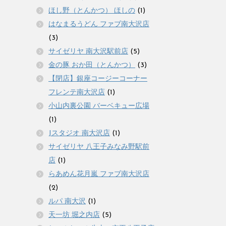
ほし野（とんかつ） ほしの
(1)
はなまるうどん ファブ南大沢店
(3)
サイゼリヤ 南大沢駅前店
(5)
金の豚 おか田（とんかつ）
(3)
【閉店】銀座コージーコーナー
フレンテ南大沢店
(1)
小山内裏公園 バーベキュー広場
(1)
Jスタジオ 南大沢店
(1)
サイゼリヤ 八王子みなみ野駅前
店
(1)
らあめん花月嵐 ファブ南大沢店
(2)
ルパ 南大沢
(1)
天一坊 堀之内店
(5)