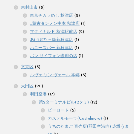
東村山市
(8)
東京チカラめし 秋津店
(2)
_蒙古タンメン中本 秋津店
(1)
マクドナルド 秋津駅前店
(2)
あけぼの 三隆新秋津店
(1)
ハニーズバー 新秋津店
(1)
ボン サイフォン珈琲の店
(1)
文京区
(5)
ルヴェ ソン ヴェール 本郷
(5)
大田区
(20)
羽田空港
(17)
第2ターミナルビル(2タミ)
(12)
ピーロート
(5)
カステルモーラ(Castelmora)
(1)
うちのたまご 直売所(羽田空港内) 赤坂うま