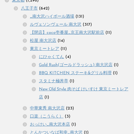
東京都
(1,298)
八王子市
(642)
_南大沢ハイボール酒場
(131)
ルヴェソンヴェール 南大沢
(317)
【閉店】coco壱番屋_京王南大沢駅前店
(11)
松屋 南大沢店
(14)
東京ミートレア
(11)
にひゃくてん
(4)
Gold Rush(ゴールドラッシュ) 南大沢店
(1)
BBQ KITCHEN ステーキ&グリル料理
(1)
スタミナ極丼亭
(1)
New Old Style 肉そば けいすけ 東京ミートレア
店
(1)
中華東秀 南大沢店
(23)
口楽（こうらく）
(3)
おっけい_南大沢本店
(1)
とんかついなば和幸_南大沢
(1)