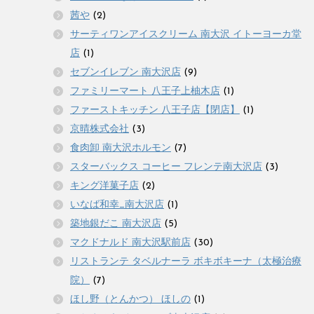
茜や
(2)
サーティワンアイスクリーム 南大沢 イトーヨーカ堂
店
(1)
セブンイレブン 南大沢店
(9)
ファミリーマート 八王子上柚木店
(1)
ファーストキッチン 八王子店【閉店】
(1)
京晴株式会社
(3)
食肉卸 南大沢ホルモン
(7)
スターバックス コーヒー フレンテ南大沢店
(3)
キング洋菓子店
(2)
いなば和幸_南大沢店
(1)
築地銀だこ 南大沢店
(5)
マクドナルド 南大沢駅前店
(30)
リストランテ タベルナーラ ボキボキーナ（太極治療
院）
(7)
ほし野（とんかつ） ほしの
(1)