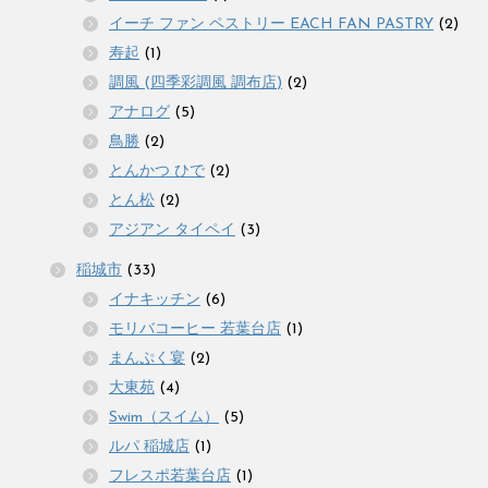
イーチ ファン ペストリー EACH FAN PASTRY
(2)
寿起
(1)
調風 (四季彩調風 調布店)
(2)
アナログ
(5)
鳥勝
(2)
とんかつ ひで
(2)
とん松
(2)
アジアン タイペイ
(3)
稲城市
(33)
イナキッチン
(6)
モリバコーヒー 若葉台店
(1)
まんぷく宴
(2)
大東苑
(4)
Swim（スイム）
(5)
ルパ 稲城店
(1)
フレスポ若葉台店
(1)