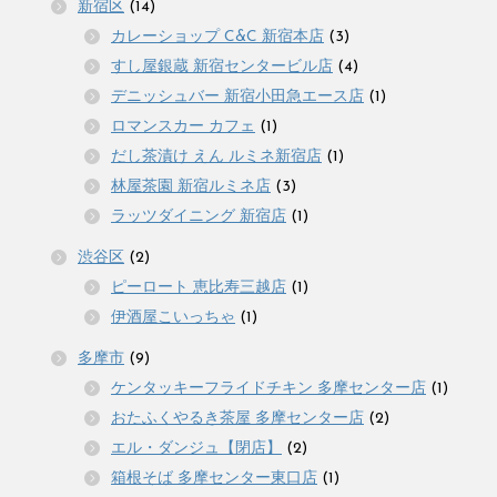
新宿区
(14)
カレーショップ C&C 新宿本店
(3)
すし屋銀蔵 新宿センタービル店
(4)
デニッシュバー 新宿小田急エース店
(1)
ロマンスカー カフェ
(1)
だし茶漬け えん ルミネ新宿店
(1)
林屋茶園 新宿ルミネ店
(3)
ラッツダイニング 新宿店
(1)
渋谷区
(2)
ピーロート 恵比寿三越店
(1)
伊酒屋こいっちゃ
(1)
多摩市
(9)
ケンタッキーフライドチキン 多摩センター店
(1)
おたふくやるき茶屋 多摩センター店
(2)
エル・ダンジュ【閉店】
(2)
箱根そば 多摩センター東口店
(1)