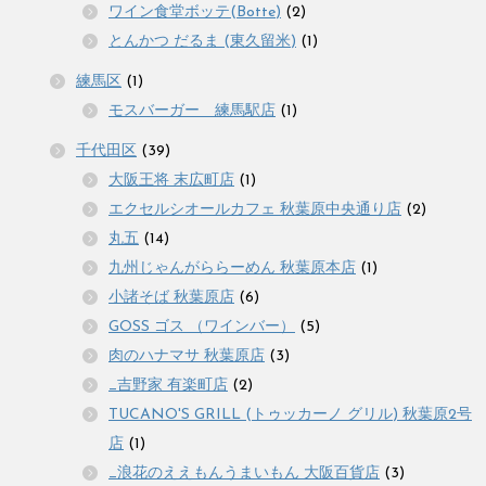
ワイン食堂ボッテ(Botte)
(2)
とんかつ だるま (東久留米)
(1)
練馬区
(1)
モスバーガー 練馬駅店
(1)
千代田区
(39)
大阪王将 末広町店
(1)
エクセルシオールカフェ 秋葉原中央通り店
(2)
丸五
(14)
九州じゃんがららーめん 秋葉原本店
(1)
小諸そば 秋葉原店
(6)
GOSS ゴス （ワインバー）
(5)
肉のハナマサ 秋葉原店
(3)
_吉野家 有楽町店
(2)
TUCANO'S GRILL (トゥッカーノ グリル) 秋葉原2号
店
(1)
_浪花のええもんうまいもん 大阪百貨店
(3)