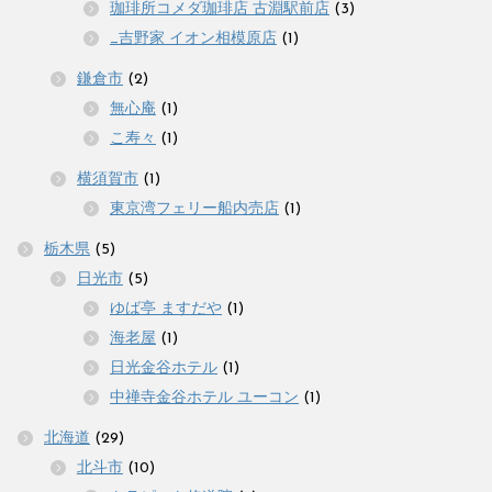
珈琲所コメダ珈琲店 古淵駅前店
(3)
_吉野家 イオン相模原店
(1)
鎌倉市
(2)
無心庵
(1)
こ寿々
(1)
横須賀市
(1)
東京湾フェリー船内売店
(1)
栃木県
(5)
日光市
(5)
ゆば亭 ますだや
(1)
海老屋
(1)
日光金谷ホテル
(1)
中禅寺金谷ホテル ユーコン
(1)
北海道
(29)
北斗市
(10)