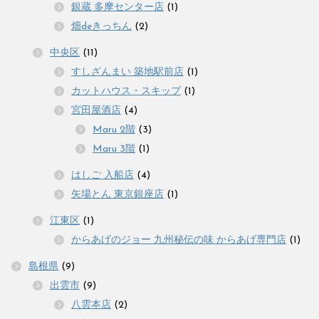
銀蔵 多摩センター店
(1)
畑deきっちん
(2)
中央区
(11)
すしざんまい 築地駅前店
(1)
カットハウス・スキップ
(1)
宮田屋酒店
(4)
Maru 2階
(3)
Maru 3階
(1)
はしご 入船店
(4)
矢場とん 東京銀座店
(1)
江東区
(1)
からあげのジョー 九州秘伝の味 からあげ専門店
(1)
島根県
(9)
出雲市
(9)
八雲本店
(2)