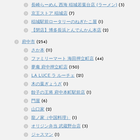
長崎らーめん 西海 稲城若葉台店 (ラーメン)
(3)
京王ストア 稲城店
(7)
稲城駅前ロータリーのねぎたこ屋
(1)
【閉店】博多長浜とんでんかん本店
(2)
府中市
(254)
さか本
(11)
ファミリーマート 海田押立町店
(44)
夢庵 府中押立町店
(150)
LA LUCE ラ ルーチェ
(21)
木の葉ぎょうざ
(1)
餃子の王将 府中本町駅前店
(1)
門屋
(6)
山口家
(2)
龍ノ家（中国料理）
(1)
オリジン弁当 武蔵野台店
(3)
ジャスマン
(1)