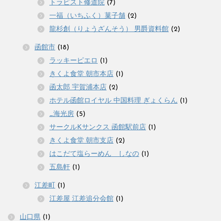
トラピスト修道院
(7)
一福（いちふく）菓子舗
(2)
龍杉創（りょうざんそう） 男爵資料館
(2)
函館市
(18)
ラッキーピエロ
(1)
きくよ食堂 朝市本店
(1)
函太郎 宇賀浦本店
(2)
ホテル函館ロイヤル 中国料理 ぎょくらん
(1)
_海光房
(5)
サークルKサンクス 函館駅前店
(1)
きくよ食堂 朝市支店
(2)
はこだて塩らーめん しなの
(1)
五島軒
(1)
江差町
(1)
江差屋 江差追分会館
(1)
山口県
(1)