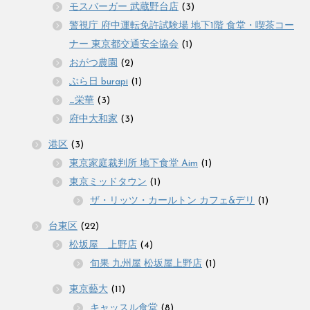
モスバーガー 武蔵野台店
(3)
警視庁 府中運転免許試験場 地下1階 食堂・喫茶コー
ナー 東京都交通安全協会
(1)
おがつ農園
(2)
ぶら日 burapi
(1)
_栄華
(3)
府中大和家
(3)
港区
(3)
東京家庭裁判所 地下食堂 Aim
(1)
東京ミッドタウン
(1)
ザ・リッツ・カールトン カフェ&デリ
(1)
台東区
(22)
松坂屋 上野店
(4)
旬果 九州屋 松坂屋上野店
(1)
東京藝大
(11)
キャッスル食堂
(8)