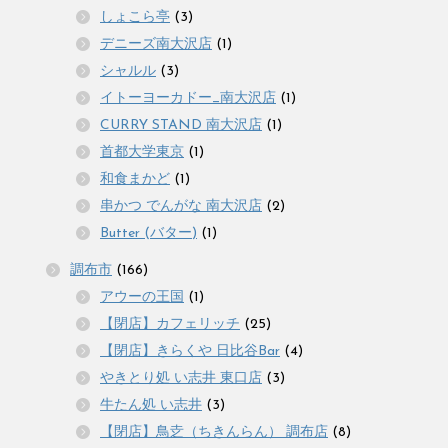
しょこら亭
(3)
デニーズ南大沢店
(1)
シャルル
(3)
イトーヨーカドー_南大沢店
(1)
CURRY STAND 南大沢店
(1)
首都大学東京
(1)
和食まかど
(1)
串かつ でんがな 南大沢店
(2)
Butter (バター)
(1)
調布市
(166)
アウーの王国
(1)
【閉店】カフェリッチ
(25)
【閉店】きらくや 日比谷Bar
(4)
やきとり処 い志井 東口店
(3)
牛たん処 い志井
(3)
【閉店】鳥赱（ちきんらん） 調布店
(8)