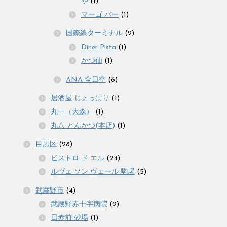
や
(1)
マーゴ バー
(1)
国際線ターミナル
(2)
Diner Pista
(1)
かつ仙
(1)
ANA 全日空
(6)
居酒屋 じょっぱり
(1)
丸一（大森）
(1)
丸八 とんかつ(本店)
(1)
目黒区
(28)
ビストロ ド エル
(24)
ルヴェ ソン ヴェール 駒場
(5)
武蔵野市
(4)
武蔵野赤十字病院
(2)
日赤前 砂場
(1)