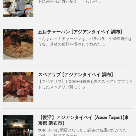
トに来られた方が多く、「もしや ...
五目チャーハン [アジアンタイペイ 調布]
っんまいっ！チャーハンは、パラパラ。中華料理のよ
うな、具材の種類を増やして炒めた ...
スペアリブ [アジアンタイペイ 調布]
【スペアリブ】(1000円(税抜))豚のスペアリブフライ
ドしたスペアリブ骨にくっ ...
【復活】アジアンタイペイ (Asian Taipei)[東
京都 調布市]
2016.01.16に閉店となった。調布の名店の灯がまた一
つ落ち、残念であった。 ...