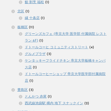
鮨 割烹 福松
(1)
北区
(1)
縁 十条店
(1)
板橋区
(11)
グリーンズカフェ (帝京大学 医学部 付属病院 レスト
ラン 6F)
(1)
ドトールコーヒ コミュニティストリート
(4)
グルメプラザ
(3)
ケンタッキーフライドチキン 帝京大学板橋キャンパ
ス店
(1)
ドトールコーヒーショップ 帝京大学医学部付属病院
店
(1)
豊島区
(3)
とんかつ 赤尾
(1)
西武線池袋駅 構内 地下 スナックイン
(2)