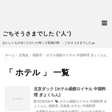
ごちそうさまでした (^人^)
おいしいものをいただいた時こそ至福の時 - ごちそうさまでした.jp -
ホーム
>
北海道
>
函館市
>
ホテル函館ロイヤル 中国料理 ぎょくらん
>
「 ホテル 」 一覧
北京ダック [ホテル函館ロイヤル 中国料
理 ぎょくらん]
2012/08/11
ホテル函館ロイヤル 中国料理 ぎ
ょくらん
,
函館市
,
北海道
ホテル
,
中国料理
元函館ラサールの先生や退官した○○大の先生の