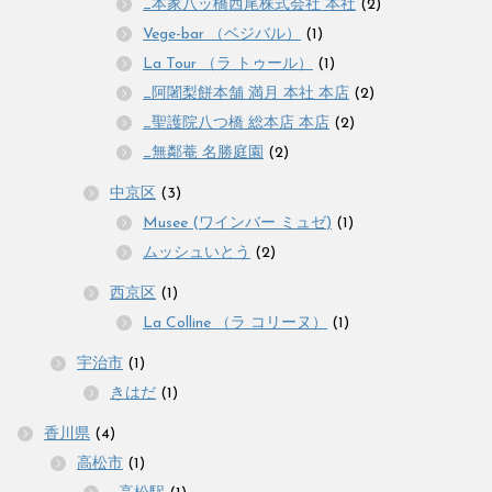
_本家八ッ橋西尾株式会社 本社
(2)
Vege-bar （ベジバル）
(1)
La Tour （ラ トゥール）
(1)
_阿闍梨餅本舗 満月 本社 本店
(2)
_聖護院八つ橋 総本店 本店
(2)
_無鄰菴 名勝庭園
(2)
中京区
(3)
Musee (ワインバー ミュゼ)
(1)
ムッシュいとう
(2)
西京区
(1)
La Colline （ラ コリーヌ）
(1)
宇治市
(1)
きはだ
(1)
香川県
(4)
高松市
(1)