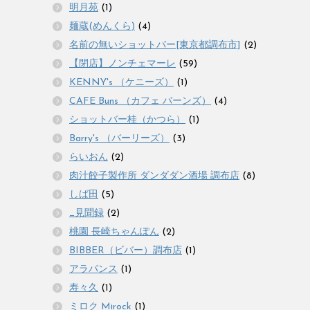
明月苑
(1)
麺蔵(めんくら)
(4)
名前の無いショットバー[東京都調布市]
(2)
【閉店】ノンチェマーレ
(59)
KENNY's （ケニーズ）
(1)
CAFE Buns （カフェ バーンズ）
(4)
ショットバー桂（かつら）
(1)
Barry's （バーリーズ）
(3)
らいおん
(2)
肉汁餃子製作所 ダンダダン酒場 調布店
(8)
しば田
(5)
_見聞録
(2)
桃園 長崎ちゃんぽん
(2)
BIBBER（ビバー）調布店
(1)
アラパンス
(1)
寿々久
(1)
ミロク Mirock
(1)