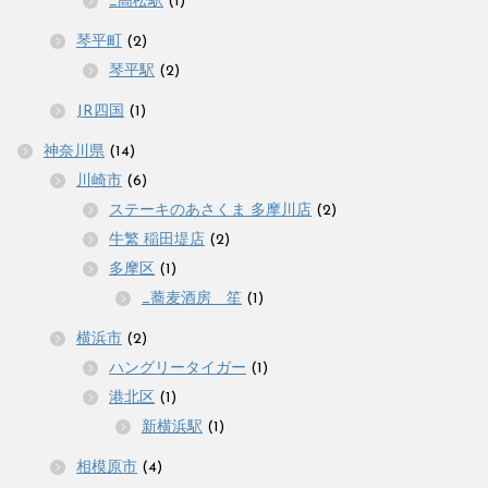
_高松駅
(1)
琴平町
(2)
琴平駅
(2)
JR四国
(1)
神奈川県
(14)
川崎市
(6)
ステーキのあさくま 多摩川店
(2)
牛繁 稲田堤店
(2)
多摩区
(1)
_蕎麦酒房 笙
(1)
横浜市
(2)
ハングリータイガー
(1)
港北区
(1)
新横浜駅
(1)
相模原市
(4)