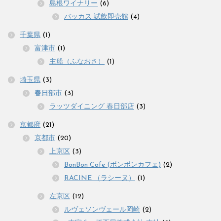
島根ワイナリー
(6)
バッカス 試飲即売館
(4)
千葉県
(1)
富津市
(1)
主船（ふなおさ）
(1)
埼玉県
(3)
春日部市
(3)
ラッツダイニング 春日部店
(3)
京都府
(21)
京都市
(20)
上京区
(3)
BonBon Cafe (ボンボンカフェ)
(2)
RACINE （ラシーヌ）
(1)
左京区
(12)
ルヴェソンヴェール岡崎
(2)