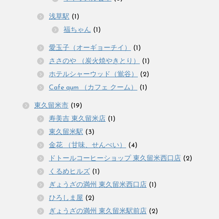
浅草駅
(1)
福ちゃん
(1)
愛玉子（オーギョーチイ）
(1)
ささのや （炭火焼やきとり）
(1)
ホテルシャーウッド（鴬谷）
(2)
Cafe qum （カフェ クーム）
(1)
東久留米市
(19)
寿美吉 東久留米店
(1)
東久留米駅
(3)
金花 （甘味、せんべい）
(4)
ドトールコーヒーショップ 東久留米西口店
(2)
くるめヒルズ
(1)
ぎょうざの満州 東久留米西口店
(1)
ひろしま屋
(2)
ぎょうざの満州 東久留米駅前店
(2)