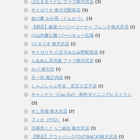
はなまるうどん ファブ南大沢店
(3)
サイゼリヤ 南大沢駅前店
(5)
金の豚 おか田（とんかつ）
(3)
【閉店】銀座コージーコーナー フレンテ南大沢店
(1)
小山内裏公園 バーベキュー広場
(1)
Jスタジオ 南大沢店
(1)
サイゼリヤ 八王子みなみ野駅前店
(1)
らあめん花月嵐 ファブ南大沢店
(2)
ルパ 南大沢
(1)
天一坊 堀之内店
(5)
しゃぶしゃぶ牛太 京王八王子店
(1)
キャンドゥ（Can Do!） 創作ダイニングレストラン
(2)
すし市場 南大沢店
(7)
フィオ（FIO）
(4)
日南市じとっこ組合 南大沢店
(1)
【閉店】アウトバック(OUTBACK)南大沢店
(1)