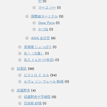
や
(1)
マーゴ バー
(1)
国際線ターミナル
(2)
Diner Pista
(1)
かつ仙
(1)
ANA 全日空
(6)
居酒屋 じょっぱり
(1)
丸一（大森）
(1)
丸八 とんかつ(本店)
(1)
目黒区
(28)
ビストロ ド エル
(24)
ルヴェ ソン ヴェール 駒場
(5)
武蔵野市
(4)
武蔵野赤十字病院
(2)
日赤前 砂場
(1)