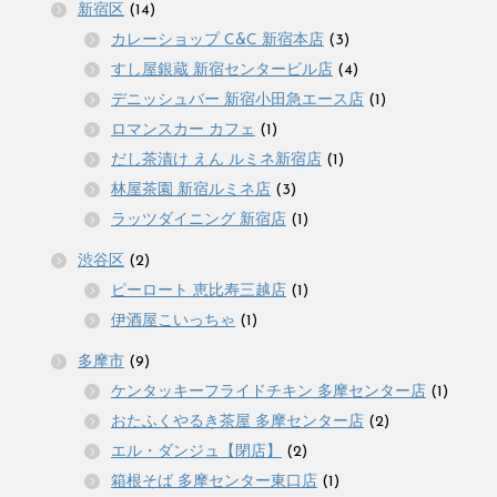
新宿区
(14)
カレーショップ C&C 新宿本店
(3)
すし屋銀蔵 新宿センタービル店
(4)
デニッシュバー 新宿小田急エース店
(1)
ロマンスカー カフェ
(1)
だし茶漬け えん ルミネ新宿店
(1)
林屋茶園 新宿ルミネ店
(3)
ラッツダイニング 新宿店
(1)
渋谷区
(2)
ピーロート 恵比寿三越店
(1)
伊酒屋こいっちゃ
(1)
多摩市
(9)
ケンタッキーフライドチキン 多摩センター店
(1)
おたふくやるき茶屋 多摩センター店
(2)
エル・ダンジュ【閉店】
(2)
箱根そば 多摩センター東口店
(1)