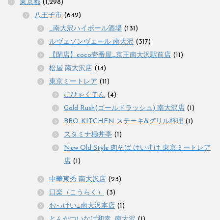
東京都
(1,298)
八王子市
(642)
_南大沢ハイボール酒場
(131)
ルヴェソンヴェール 南大沢
(317)
【閉店】coco壱番屋_京王南大沢駅前店
(11)
松屋 南大沢店
(14)
東京ミートレア
(11)
にひゃくてん
(4)
Gold Rush(ゴールドラッシュ) 南大沢店
(1)
BBQ KITCHEN ステーキ&グリル料理
(1)
スタミナ極丼亭
(1)
New Old Style 肉そば けいすけ 東京ミートレア
店
(1)
中華東秀 南大沢店
(23)
口楽（こうらく）
(3)
おっけい_南大沢本店
(1)
とんかついなば和幸_南大沢
(1)