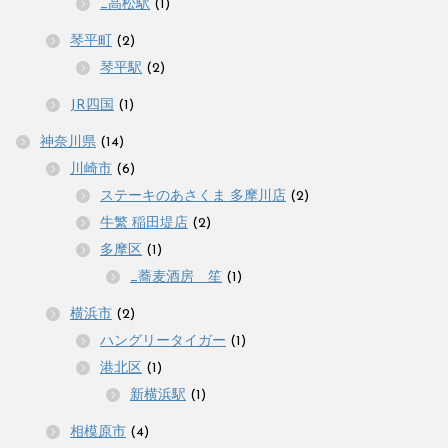
_高松駅
(1)
琴平町
(2)
琴平駅
(2)
JR四国
(1)
神奈川県
(14)
川崎市
(6)
ステーキのあさくま 多摩川店
(2)
牛繁 稲田堤店
(2)
多摩区
(1)
_蕎麦酒房 笙
(1)
横浜市
(2)
ハングリータイガー
(1)
港北区
(1)
新横浜駅
(1)
相模原市
(4)