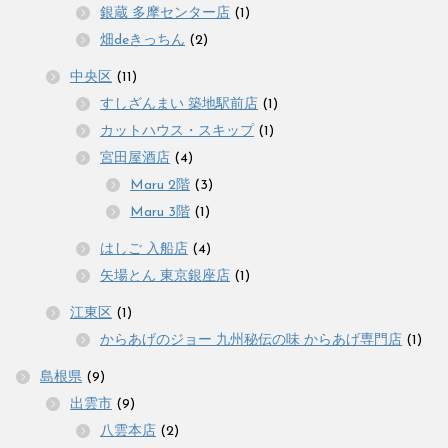
銀蔵 多摩センター店
(1)
畑deきっちん
(2)
中央区
(11)
すしざんまい 築地駅前店
(1)
カットハウス・スキップ
(1)
宮田屋酒店
(4)
Maru 2階
(3)
Maru 3階
(1)
はしご 入船店
(4)
矢場とん 東京銀座店
(1)
江東区
(1)
からあげのジョー 九州秘伝の味 からあげ専門店
(1)
島根県
(9)
出雲市
(9)
八雲本店
(2)