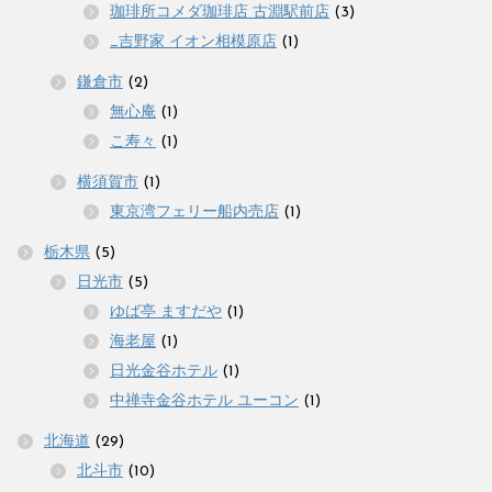
珈琲所コメダ珈琲店 古淵駅前店
(3)
_吉野家 イオン相模原店
(1)
鎌倉市
(2)
無心庵
(1)
こ寿々
(1)
横須賀市
(1)
東京湾フェリー船内売店
(1)
栃木県
(5)
日光市
(5)
ゆば亭 ますだや
(1)
海老屋
(1)
日光金谷ホテル
(1)
中禅寺金谷ホテル ユーコン
(1)
北海道
(29)
北斗市
(10)