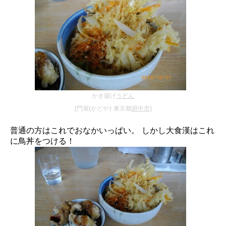
かき揚げ
うどん
[門屋(かどや) 東京都
府中市
]
普通の方はこれでおなかいっぱい。 しかし大食漢はこれ
に鳥丼をつける！