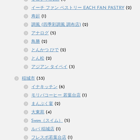
イーチ ファン ペストリー EACH FAN PASTRY
(2)
寿起
(1)
調風 (四季彩調風 調布店)
(2)
アナログ
(5)
鳥勝
(2)
とんかつ ひで
(2)
とん松
(2)
アジアン タイペイ
(3)
稲城市
(33)
イナキッチン
(6)
モリバコーヒー 若葉台店
(1)
まんぷく宴
(2)
大東苑
(4)
Swim（スイム）
(5)
ルパ 稲城店
(1)
フレスポ若葉台店
(1)