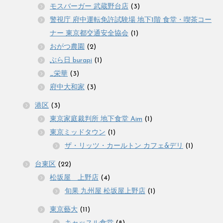
モスバーガー 武蔵野台店
(3)
警視庁 府中運転免許試験場 地下1階 食堂・喫茶コー
ナー 東京都交通安全協会
(1)
おがつ農園
(2)
ぶら日 burapi
(1)
_栄華
(3)
府中大和家
(3)
港区
(3)
東京家庭裁判所 地下食堂 Aim
(1)
東京ミッドタウン
(1)
ザ・リッツ・カールトン カフェ&デリ
(1)
台東区
(22)
松坂屋 上野店
(4)
旬果 九州屋 松坂屋上野店
(1)
東京藝大
(11)