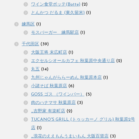
ワイン食堂ボッテ(Botte)
(2)
とんかつ だるま (東久留米)
(1)
練馬区
(1)
モスバーガー 練馬駅店
(1)
千代田区
(39)
大阪王将 末広町店
(1)
エクセルシオールカフェ 秋葉原中央通り店
(2)
丸五
(14)
九州じゃんがららーめん 秋葉原本店
(1)
小諸そば 秋葉原店
(6)
GOSS ゴス （ワインバー）
(5)
肉のハナマサ 秋葉原店
(3)
_吉野家 有楽町店
(2)
TUCANO'S GRILL (トゥッカーノ グリル) 秋葉原2号
店
(1)
_浪花のええもんうまいもん 大阪百貨店
(3)