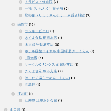
トラピスト修道院
(7)
一福（いちふく）菓子舗
(2)
龍杉創（りょうざんそう） 男爵資料館
(2)
函館市
(18)
ラッキーピエロ
(1)
きくよ食堂 朝市本店
(1)
函太郎 宇賀浦本店
(2)
ホテル函館ロイヤル 中国料理 ぎょくらん
(1)
_海光房
(5)
サークルKサンクス 函館駅前店
(1)
きくよ食堂 朝市支店
(2)
はこだて塩らーめん しなの
(1)
五島軒
(1)
江差町
(1)
江差屋 江差追分会館
(1)
山口県
(1)