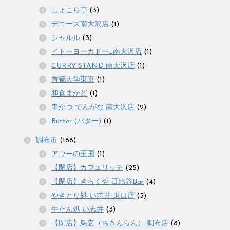
しょこら亭
(3)
デニーズ南大沢店
(1)
シャルル
(3)
イトーヨーカドー_南大沢店
(1)
CURRY STAND 南大沢店
(1)
首都大学東京
(1)
和食まかど
(1)
串かつ でんがな 南大沢店
(2)
Butter (バター)
(1)
調布市
(166)
アウーの王国
(1)
【閉店】カフェリッチ
(25)
【閉店】きらくや 日比谷Bar
(4)
やきとり処 い志井 東口店
(3)
牛たん処 い志井
(3)
【閉店】鳥赱（ちきんらん） 調布店
(8)