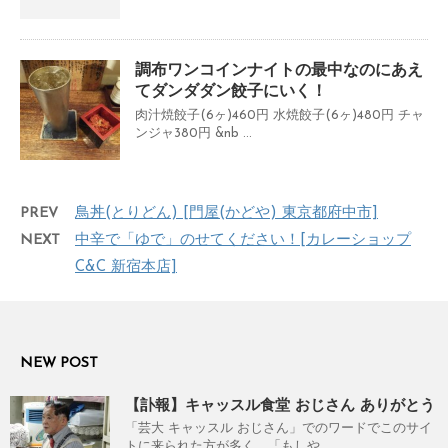
調布ワンコインナイトの最中なのにあえ
てダンダダン餃子にいく！
肉汁焼餃子(6ヶ)460円 水焼餃子(6ヶ)480円 チャ
ンジャ380円 &nb ...
PREV
鳥丼(とりどん) [門屋(かどや) 東京都府中市]
NEXT
中辛で「ゆで」のせてください！[カレーショップ
C&C 新宿本店]
NEW POST
【訃報】キャッスル食堂 おじさん ありがとう
「芸大 キャッスル おじさん」でのワードでこのサイ
トに来られた方が多く、「もしや ...