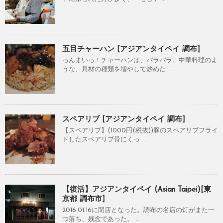
五目チャーハン [アジアンタイペイ 調布]
っんまいっ！チャーハンは、パラパラ。中華料理のよ
うな、具材の種類を増やして炒めた ...
スペアリブ [アジアンタイペイ 調布]
【スペアリブ】(1000円(税抜))豚のスペアリブフライ
ドしたスペアリブ骨にくっ ...
【復活】アジアンタイペイ (Asian Taipei)[東
京都 調布市]
2016.01.16に閉店となった。調布の名店の灯がまた一
つ落ち、残念であった。 ...