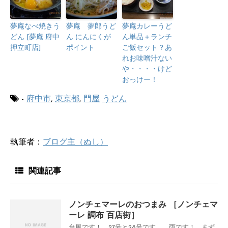
夢庵なべ焼きう
夢庵 夢郎うど
夢庵カレーうど
どん [夢庵 府中
ん にんにくが
ん単品＋ランチ
押立町店]
ポイント
ご飯セット？あ
れお味噌汁ない
や・・・・けど
おっけー！
-
府中市
,
東京都
,
門屋
うどん
執筆者：
ブログ主（ぬし）
関連記事
ノンチェマーレのおつまみ ［ノンチェマ
ーレ 調布 百店街］
台風です！ 27号と28号です。 雨です！ まず