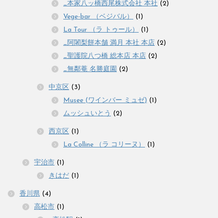
_本家八ッ橋西尾株式会社 本社
(2)
Vege-bar （ベジバル）
(1)
La Tour （ラ トゥール）
(1)
_阿闍梨餅本舗 満月 本社 本店
(2)
_聖護院八つ橋 総本店 本店
(2)
_無鄰菴 名勝庭園
(2)
中京区
(3)
Musee (ワインバー ミュゼ)
(1)
ムッシュいとう
(2)
西京区
(1)
La Colline （ラ コリーヌ）
(1)
宇治市
(1)
きはだ
(1)
香川県
(4)
高松市
(1)