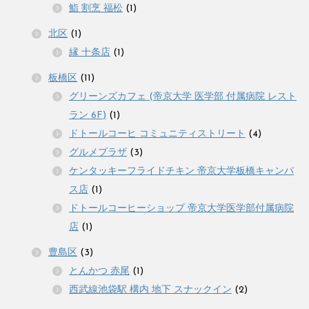
鮨 割烹 福松
(1)
北区
(1)
縁 十条店
(1)
板橋区
(11)
グリーンズカフェ (帝京大学 医学部 付属病院 レスト
ラン 6F)
(1)
ドトールコーヒ コミュニティストリート
(4)
グルメプラザ
(3)
ケンタッキーフライドチキン 帝京大学板橋キャンパ
ス店
(1)
ドトールコーヒーショップ 帝京大学医学部付属病院
店
(1)
豊島区
(3)
とんかつ 赤尾
(1)
西武線池袋駅 構内 地下 スナックイン
(2)