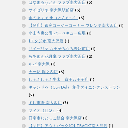
はなまるうどん ファブ南大沢店
(3)
サイゼリヤ 南大沢駅前店
(5)
金の豚 おか田（とんかつ）
(3)
【閉店】銀座コージーコーナー フレンテ南大沢店
(1)
小山内裏公園 バーベキュー広場
(1)
Jスタジオ 南大沢店
(1)
サイゼリヤ 八王子みなみ野駅前店
(1)
らあめん花月嵐 ファブ南大沢店
(2)
ルパ 南大沢
(1)
天一坊 堀之内店
(5)
しゃぶしゃぶ牛太 京王八王子店
(1)
キャンドゥ（Can Do!） 創作ダイニングレストラン
(2)
すし市場 南大沢店
(7)
フィオ（FIO）
(4)
日南市じとっこ組合 南大沢店
(1)
【閉店】アウトバック(OUTBACK)南大沢店
(1)