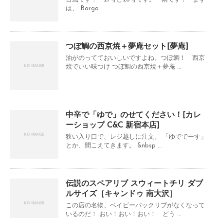
は、 Borgo ...
つぼ鯛の西京焼＋夢庵セット[夢庵]
油がのってておいしいですよね。つぼ鯛！ 西京
焼でいい味つけ つぼ鯛の西京焼＋夢庵 ...
中辛で「ゆで」のせてください！[カレ
ーショップ C&C 新宿本店]
狭い入り口で、レジ越しに注文。 「ゆででーす」
とか、聞こえてきます。 &nbsp ...
伝説のスペアリブ スウィートチリ ダブ
ルサイズ［キャンドゥ 南大沢］
この店の名物、ベイビーバックリブがなくなって
いるのだ！ おい！おい！おい！ どう ...