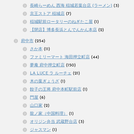
長崎らーめん 西海 稲城若葉台店 (ラーメン)
(3)
京王ストア 稲城店
(7)
稲城駅前ロータリーのねぎたこ屋
(1)
【閉店】博多長浜とんでんかん本店
(2)
府中市
(254)
さか本
(11)
ファミリーマート 海田押立町店
(44)
夢庵 府中押立町店
(150)
LA LUCE ラ ルーチェ
(21)
木の葉ぎょうざ
(1)
餃子の王将 府中本町駅前店
(1)
門屋
(6)
山口家
(2)
龍ノ家（中国料理）
(1)
オリジン弁当 武蔵野台店
(3)
ジャスマン
(1)