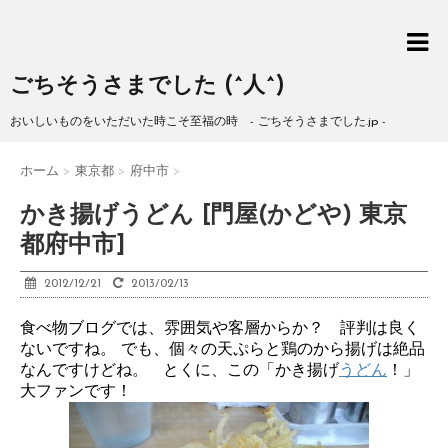
ごちそうさまでした (^人^)
おいしいものをいただいた時こそ至福の時 - ごちそうさまでした.jp -
ホーム
>
東京都
>
府中市
>
かき揚げうどん [門屋(かどや) 東京
都府中市]
2012/12/21
2013/02/13
食べ物ブログでは、雰囲気や客層からか？ 評判は良く
ないですね。 でも、個々の天ぷらと鶏のから揚げは絶品
なんですけどね。 とくに、この「かき揚げ
うどん
！」
大ファンです！