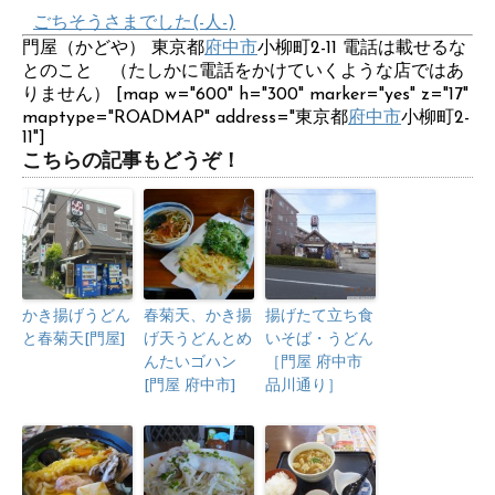
ごちそうさまでした(-人-)
門屋（かどや） 東京都
府中市
小柳町2-11 電話は載せるな
とのこと （たしかに電話をかけていくような店ではあ
りません） [map w="600" h="300" marker="yes" z="17"
maptype="ROADMAP" address="東京都
府中市
小柳町2-
11"]
こちらの記事もどうぞ！
かき揚げうどん
春菊天、かき揚
揚げたて立ち食
と春菊天[門屋]
げ天うどんとめ
いそば・うどん
んたいゴハン
［門屋 府中市
[門屋 府中市]
品川通り］