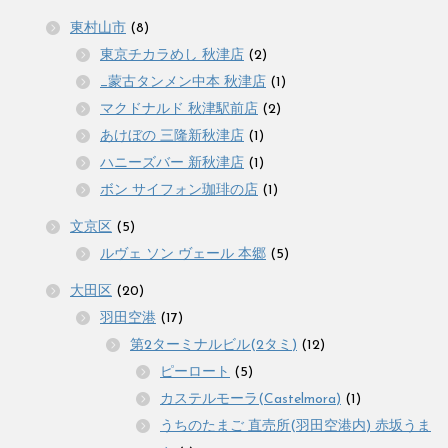
東村山市
(8)
東京チカラめし 秋津店
(2)
_蒙古タンメン中本 秋津店
(1)
マクドナルド 秋津駅前店
(2)
あけぼの 三隆新秋津店
(1)
ハニーズバー 新秋津店
(1)
ボン サイフォン珈琲の店
(1)
文京区
(5)
ルヴェ ソン ヴェール 本郷
(5)
大田区
(20)
羽田空港
(17)
第2ターミナルビル(2タミ)
(12)
ピーロート
(5)
カステルモーラ(Castelmora)
(1)
うちのたまご 直売所(羽田空港内) 赤坂うま