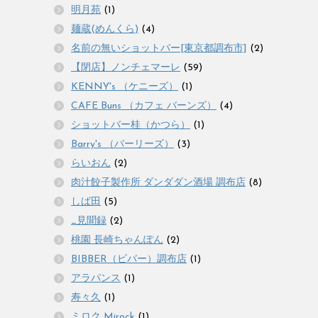
明月苑
(1)
麺蔵(めんくら)
(4)
名前の無いショットバー[東京都調布市]
(2)
【閉店】ノンチェマーレ
(59)
KENNY's （ケニーズ）
(1)
CAFE Buns （カフェ バーンズ）
(4)
ショットバー桂（かつら）
(1)
Barry's （バーリーズ）
(3)
らいおん
(2)
肉汁餃子製作所 ダンダダン酒場 調布店
(8)
しば田
(5)
_見聞録
(2)
桃園 長崎ちゃんぽん
(2)
BIBBER（ビバー）調布店
(1)
アラパンス
(1)
寿々久
(1)
ミロク Mirock
(1)