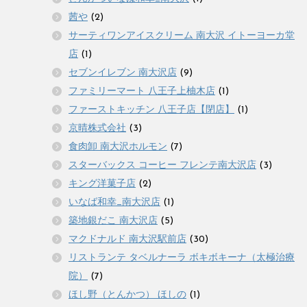
茜や
(2)
サーティワンアイスクリーム 南大沢 イトーヨーカ堂
店
(1)
セブンイレブン 南大沢店
(9)
ファミリーマート 八王子上柚木店
(1)
ファーストキッチン 八王子店【閉店】
(1)
京晴株式会社
(3)
食肉卸 南大沢ホルモン
(7)
スターバックス コーヒー フレンテ南大沢店
(3)
キング洋菓子店
(2)
いなば和幸_南大沢店
(1)
築地銀だこ 南大沢店
(5)
マクドナルド 南大沢駅前店
(30)
リストランテ タベルナーラ ボキボキーナ（太極治療
院）
(7)
ほし野（とんかつ） ほしの
(1)