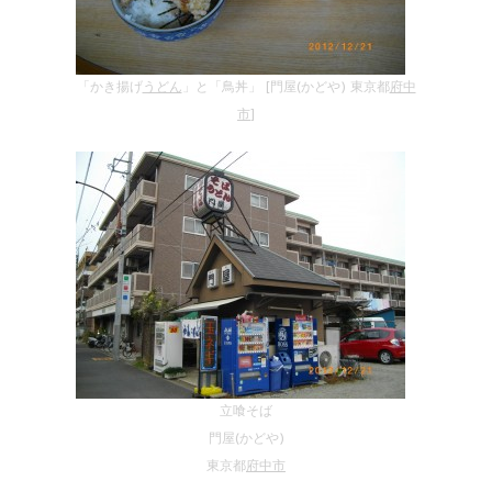
「かき揚げ
うどん
」と「鳥丼」 [門屋(かどや) 東京都
府中
市
]
立喰そば
門屋(かどや)
東京都
府中市