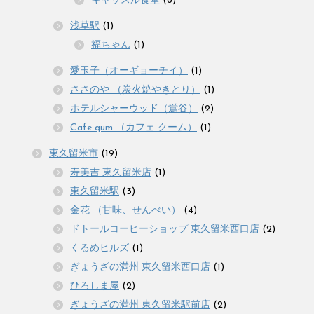
キャッスル食堂
(8)
浅草駅
(1)
福ちゃん
(1)
愛玉子（オーギョーチイ）
(1)
ささのや （炭火焼やきとり）
(1)
ホテルシャーウッド（鴬谷）
(2)
Cafe qum （カフェ クーム）
(1)
東久留米市
(19)
寿美吉 東久留米店
(1)
東久留米駅
(3)
金花 （甘味、せんべい）
(4)
ドトールコーヒーショップ 東久留米西口店
(2)
くるめヒルズ
(1)
ぎょうざの満州 東久留米西口店
(1)
ひろしま屋
(2)
ぎょうざの満州 東久留米駅前店
(2)