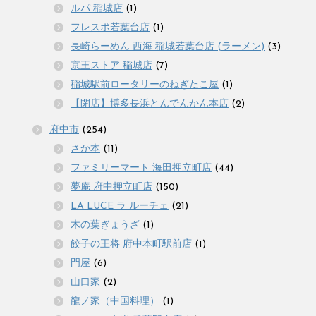
ルパ 稲城店
(1)
フレスポ若葉台店
(1)
長崎らーめん 西海 稲城若葉台店 (ラーメン)
(3)
京王ストア 稲城店
(7)
稲城駅前ロータリーのねぎたこ屋
(1)
【閉店】博多長浜とんでんかん本店
(2)
府中市
(254)
さか本
(11)
ファミリーマート 海田押立町店
(44)
夢庵 府中押立町店
(150)
LA LUCE ラ ルーチェ
(21)
木の葉ぎょうざ
(1)
餃子の王将 府中本町駅前店
(1)
門屋
(6)
山口家
(2)
龍ノ家（中国料理）
(1)