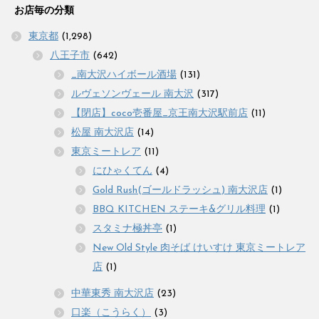
お店毎の分類
東京都
(1,298)
八王子市
(642)
_南大沢ハイボール酒場
(131)
ルヴェソンヴェール 南大沢
(317)
【閉店】coco壱番屋_京王南大沢駅前店
(11)
松屋 南大沢店
(14)
東京ミートレア
(11)
にひゃくてん
(4)
Gold Rush(ゴールドラッシュ) 南大沢店
(1)
BBQ KITCHEN ステーキ&グリル料理
(1)
スタミナ極丼亭
(1)
New Old Style 肉そば けいすけ 東京ミートレア
店
(1)
中華東秀 南大沢店
(23)
口楽（こうらく）
(3)