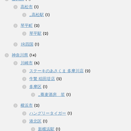
高松市
(1)
_高松駅
(1)
琴平町
(2)
琴平駅
(2)
JR四国
(1)
神奈川県
(14)
川崎市
(6)
ステーキのあさくま 多摩川店
(2)
牛繁 稲田堤店
(2)
多摩区
(1)
_蕎麦酒房 笙
(1)
横浜市
(2)
ハングリータイガー
(1)
港北区
(1)
新横浜駅
(1)