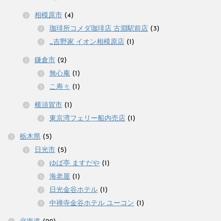
相模原市
(4)
珈琲所コメダ珈琲店 古淵駅前店
(3)
_吉野家 イオン相模原店
(1)
鎌倉市
(2)
無心庵
(1)
こ寿々
(1)
横須賀市
(1)
東京湾フェリー船内売店
(1)
栃木県
(5)
日光市
(5)
ゆば亭 ますだや
(1)
海老屋
(1)
日光金谷ホテル
(1)
中禅寺金谷ホテル ユーコン
(1)