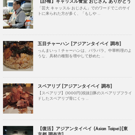
【訃報】キャッスル食堂 おじさん ありがとう
「芸大 キャッスル おじさん」でのワードでこのサイ
トに来られた方が多く、「もしや ...
五目チャーハン [アジアンタイペイ 調布]
っんまいっ！チャーハンは、パラパラ。中華料理のよ
うな、具材の種類を増やして炒めた ...
スペアリブ [アジアンタイペイ 調布]
【スペアリブ】(1000円(税抜))豚のスペアリブフライ
ドしたスペアリブ骨にくっ ...
【復活】アジアンタイペイ (Asian Taipei)[東
京都 調布市]