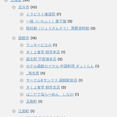
北海道
(29)
北斗市
(10)
トラピスト修道院
(7)
一福（いちふく）菓子舗
(2)
龍杉創（りょうざんそう） 男爵資料館
(2)
函館市
(18)
ラッキーピエロ
(1)
きくよ食堂 朝市本店
(1)
函太郎 宇賀浦本店
(2)
ホテル函館ロイヤル 中国料理 ぎょくらん
(1)
_海光房
(5)
サークルKサンクス 函館駅前店
(1)
きくよ食堂 朝市支店
(2)
はこだて塩らーめん しなの
(1)
五島軒
(1)
江差町
(1)