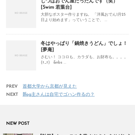
じつはおでん屋だったんです（笑）
[Swim 若葉台]
大胆なポスター作りますね。 「洋風おでん1月25
日より始めます」っていうことで、 ...
冬はやっぱり「鍋焼きうどん」でしょ！
[夢庵]
さむい！ ココロも、カラダも、お財布も。。。。
(t_t) &nbs ...
PREV
首都大学から京都が見えた
NEXT
Blog主さんは自宅でゴハン作るの？
NEW POST