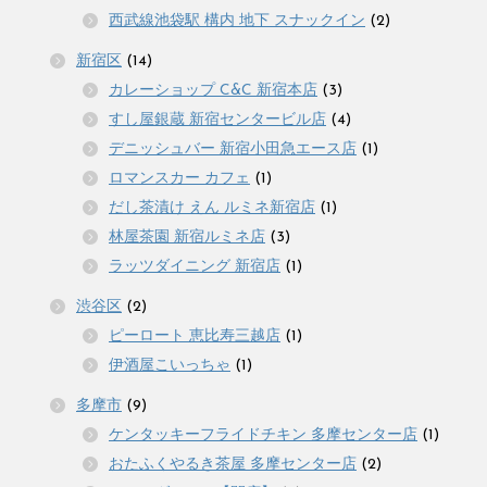
西武線池袋駅 構内 地下 スナックイン
(2)
新宿区
(14)
カレーショップ C&C 新宿本店
(3)
すし屋銀蔵 新宿センタービル店
(4)
デニッシュバー 新宿小田急エース店
(1)
ロマンスカー カフェ
(1)
だし茶漬け えん ルミネ新宿店
(1)
林屋茶園 新宿ルミネ店
(3)
ラッツダイニング 新宿店
(1)
渋谷区
(2)
ピーロート 恵比寿三越店
(1)
伊酒屋こいっちゃ
(1)
多摩市
(9)
ケンタッキーフライドチキン 多摩センター店
(1)
おたふくやるき茶屋 多摩センター店
(2)