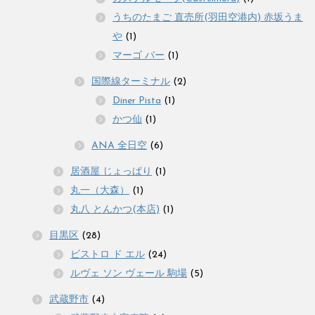
うちのたまご 直売所(羽田空港内) 赤坂うま
や
(1)
マーゴ バー
(1)
国際線ターミナル
(2)
Diner Pista
(1)
かつ仙
(1)
ANA 全日空
(6)
居酒屋 じょっぱり
(1)
丸一（大森）
(1)
丸八 とんかつ(本店)
(1)
目黒区
(28)
ビストロ ド エル
(24)
ルヴェ ソン ヴェール 駒場
(5)
武蔵野市
(4)