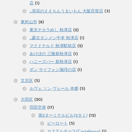
店
(1)
_浪花のええもんうまいもん 大阪百貨店
(3)
東村山市
(8)
東京チカラめし 秋津店
(2)
_蒙古タンメン中本 秋津店
(1)
マクドナルド 秋津駅前店
(2)
あけぼの 三隆新秋津店
(1)
ハニーズバー 新秋津店
(1)
ボン サイフォン珈琲の店
(1)
文京区
(5)
ルヴェ ソン ヴェール 本郷
(5)
大田区
(20)
羽田空港
(17)
第2ターミナルビル(2タミ)
(12)
ピーロート
(5)
カステルモーラ(Castelmora)
(1)