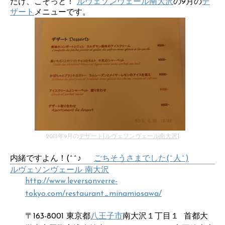
だけ、こそっと！
ルヴェソンヴェール南大沢
の9月の
デ
ザート
メニューです。
2013年9月の
デザート
[
ルヴェソンヴェール南大沢
]
内緒ですよん！(^^♪
ごちそうさまでした(^人^)
ルヴェソンヴェール 南大沢
http://www.leversonverre-
tokyo.com/restaurant_minamiosawa/
〒163-8001 東京都
八王子市
南大沢１丁目１ 首都大