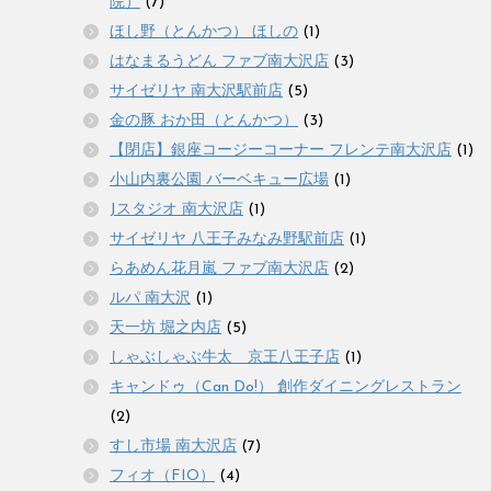
院）
(7)
ほし野（とんかつ） ほしの
(1)
はなまるうどん ファブ南大沢店
(3)
サイゼリヤ 南大沢駅前店
(5)
金の豚 おか田（とんかつ）
(3)
【閉店】銀座コージーコーナー フレンテ南大沢店
(1)
小山内裏公園 バーベキュー広場
(1)
Jスタジオ 南大沢店
(1)
サイゼリヤ 八王子みなみ野駅前店
(1)
らあめん花月嵐 ファブ南大沢店
(2)
ルパ 南大沢
(1)
天一坊 堀之内店
(5)
しゃぶしゃぶ牛太 京王八王子店
(1)
キャンドゥ（Can Do!） 創作ダイニングレストラン
(2)
すし市場 南大沢店
(7)
フィオ（FIO）
(4)