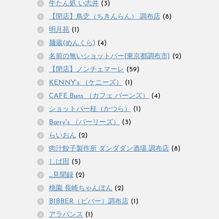
牛たん処 い志井
(3)
【閉店】鳥赱（ちきんらん） 調布店
(8)
明月苑
(1)
麺蔵(めんくら)
(4)
名前の無いショットバー[東京都調布市]
(2)
【閉店】ノンチェマーレ
(59)
KENNY's （ケニーズ）
(1)
CAFE Buns （カフェ バーンズ）
(4)
ショットバー桂（かつら）
(1)
Barry's （バーリーズ）
(3)
らいおん
(2)
肉汁餃子製作所 ダンダダン酒場 調布店
(8)
しば田
(5)
_見聞録
(2)
桃園 長崎ちゃんぽん
(2)
BIBBER（ビバー）調布店
(1)
アラパンス
(1)