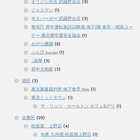
オリジン弁当 武蔵野台店
(3)
ジャスマン
(1)
モスバーガー 武蔵野台店
(3)
警視庁 府中運転免許試験場 地下1階 食堂・喫茶コー
ナー 東京都交通安全協会
(1)
おがつ農園
(2)
ぶら日 burapi
(1)
_栄華
(3)
府中大和家
(3)
港区
(3)
東京家庭裁判所 地下食堂 Aim
(1)
東京ミッドタウン
(1)
ザ・リッツ・カールトン カフェ&デリ
(1)
台東区
(22)
松坂屋 上野店
(4)
旬果 九州屋 松坂屋上野店
(1)