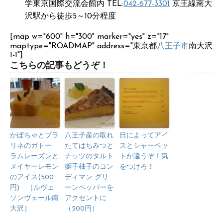
学東京国際交流会館内 TEL:
042-677-3301
京王線南大
沢駅から徒歩5～10分程度
[map w="600" h="300" marker="yes" z="17"
maptype="ROADMAP" address="東京都
八王子市
南大沢
1-1"]
こちらの記事もどうぞ！
かぼちゃとプラ
八王子産の取れ
日によってアイ
リネのガトー
たてはちみつと
スとシャーベッ
ラムレーズンと
ナッツのタルト
トが違うぞ！気
メイヤーレモン
獅子柚子のコン
をつけろ！
のアイス(500
ディマン グリ
円) ［ルヴェ
ーンペッパーを
ソンヴェール南
アクセントに
大沢］
（500円）