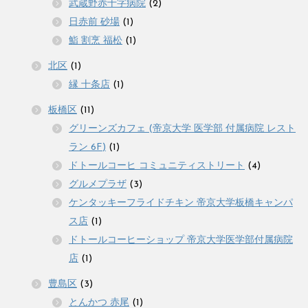
武蔵野赤十字病院
(2)
日赤前 砂場
(1)
鮨 割烹 福松
(1)
北区
(1)
縁 十条店
(1)
板橋区
(11)
グリーンズカフェ (帝京大学 医学部 付属病院 レスト
ラン 6F)
(1)
ドトールコーヒ コミュニティストリート
(4)
グルメプラザ
(3)
ケンタッキーフライドチキン 帝京大学板橋キャンパ
ス店
(1)
ドトールコーヒーショップ 帝京大学医学部付属病院
店
(1)
豊島区
(3)
とんかつ 赤尾
(1)