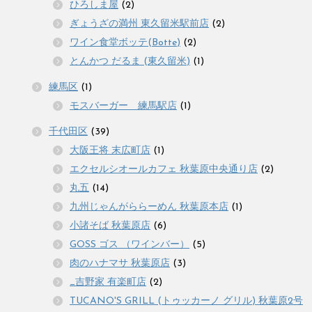
ひろしま屋
(2)
ぎょうざの満州 東久留米駅前店
(2)
ワイン食堂ボッテ(Botte)
(2)
とんかつ だるま (東久留米)
(1)
練馬区
(1)
モスバーガー 練馬駅店
(1)
千代田区
(39)
大阪王将 末広町店
(1)
エクセルシオールカフェ 秋葉原中央通り店
(2)
丸五
(14)
九州じゃんがららーめん 秋葉原本店
(1)
小諸そば 秋葉原店
(6)
GOSS ゴス （ワインバー）
(5)
肉のハナマサ 秋葉原店
(3)
_吉野家 有楽町店
(2)
TUCANO'S GRILL (トゥッカーノ グリル) 秋葉原2号