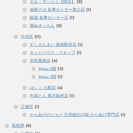
エル・ダンジュ【閉店】
(2)
箱根そば 多摩センター東口店
(1)
銀蔵 多摩センター店
(1)
畑deきっちん
(2)
中央区
(11)
すしざんまい 築地駅前店
(1)
カットハウス・スキップ
(1)
宮田屋酒店
(4)
Maru 2階
(3)
Maru 3階
(1)
はしご 入船店
(4)
矢場とん 東京銀座店
(1)
江東区
(1)
からあげのジョー 九州秘伝の味 からあげ専門店
(1)
島根県
(9)