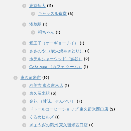
東京藝大
(11)
キャッスル食堂
(8)
浅草駅
(1)
福ちゃん
(1)
愛玉子（オーギョーチイ）
(1)
ささのや （炭火焼やきとり）
(1)
ホテルシャーウッド（鴬谷）
(2)
Cafe qum （カフェ クーム）
(1)
東久留米市
(19)
寿美吉 東久留米店
(1)
東久留米駅
(3)
金花 （甘味、せんべい）
(4)
ドトールコーヒーショップ 東久留米西口店
(2)
くるめヒルズ
(1)
ぎょうざの満州 東久留米西口店
(1)