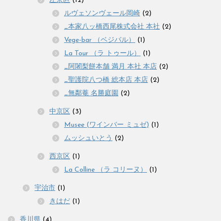
左京区
(12)
ルヴェソンヴェール岡崎
(2)
_本家八ッ橋西尾株式会社 本社
(2)
Vege-bar （ベジバル）
(1)
La Tour （ラ トゥール）
(1)
_阿闍梨餅本舗 満月 本社 本店
(2)
_聖護院八つ橋 総本店 本店
(2)
_無鄰菴 名勝庭園
(2)
中京区
(3)
Musee (ワインバー ミュゼ)
(1)
ムッシュいとう
(2)
西京区
(1)
La Colline （ラ コリーヌ）
(1)
宇治市
(1)
きはだ
(1)
香川県
(4)