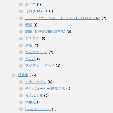
寿々久
(1)
ミロク Mirock
(1)
イーチ ファン ペストリー EACH FAN PASTRY
(2)
寿起
(1)
調風 (四季彩調風 調布店)
(2)
アナログ
(5)
鳥勝
(2)
とんかつ ひで
(2)
とん松
(2)
アジアン タイペイ
(3)
稲城市
(33)
イナキッチン
(6)
モリバコーヒー 若葉台店
(1)
まんぷく宴
(2)
大東苑
(4)
Swim（スイム）
(5)