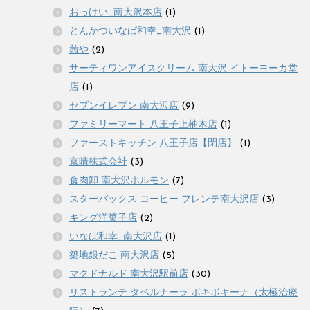
おっけい_南大沢本店
(1)
とんかついなば和幸_南大沢
(1)
茜や
(2)
サーティワンアイスクリーム 南大沢 イトーヨーカ堂
店
(1)
セブンイレブン 南大沢店
(9)
ファミリーマート 八王子上柚木店
(1)
ファーストキッチン 八王子店【閉店】
(1)
京晴株式会社
(3)
食肉卸 南大沢ホルモン
(7)
スターバックス コーヒー フレンテ南大沢店
(3)
キング洋菓子店
(2)
いなば和幸_南大沢店
(1)
築地銀だこ 南大沢店
(5)
マクドナルド 南大沢駅前店
(30)
リストランテ タベルナーラ ボキボキーナ（太極治療