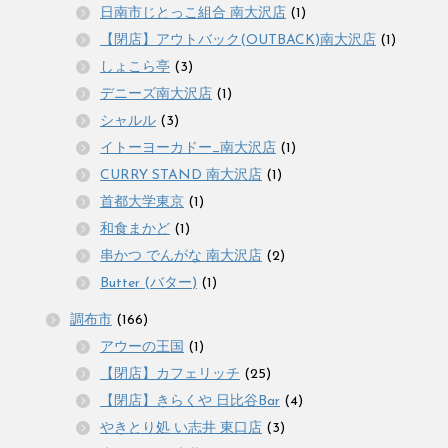
日南市じとっこ組合 南大沢店
(1)
【閉店】アウトバック(OUTBACK)南大沢店
(1)
しょこら亭
(3)
デニーズ南大沢店
(1)
シャルル
(3)
イトーヨーカドー_南大沢店
(1)
CURRY STAND 南大沢店
(1)
首都大学東京
(1)
和食まかど
(1)
串かつ でんがな 南大沢店
(2)
Butter (バター)
(1)
調布市
(166)
アウーの王国
(1)
【閉店】カフェリッチ
(25)
【閉店】きらくや 日比谷Bar
(4)
やきとり処 い志井 東口店
(3)