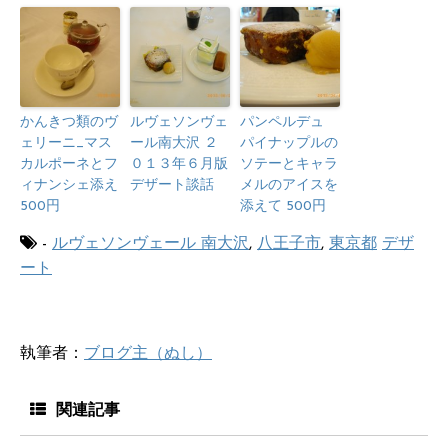
かんきつ類のヴ
ルヴェソンヴェ
パンペルデュ
ェリーニ_マス
ール南大沢 ２
パイナップルの
カルポーネとフ
０１３年６月版
ソテーとキャラ
ィナンシェ添え
デザート談話
メルのアイスを
500円
添えて 500円
-
ルヴェソンヴェール 南大沢
,
八王子市
,
東京都
デザ
ート
執筆者：
ブログ主（ぬし）
関連記事