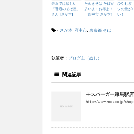
最近では珍しい
たぬきそば そばが
ひやむぎ
「普通のそば屋」
多いよ！お得よ！
ツの量が
さん [さか本]
［府中市 さか本］
い！
-
さか本
,
府中市
,
東京都
そば
執筆者：
ブログ主（ぬし）
関連記事
モスバーガー練馬駅店
http://www.mos.co.jp/shop