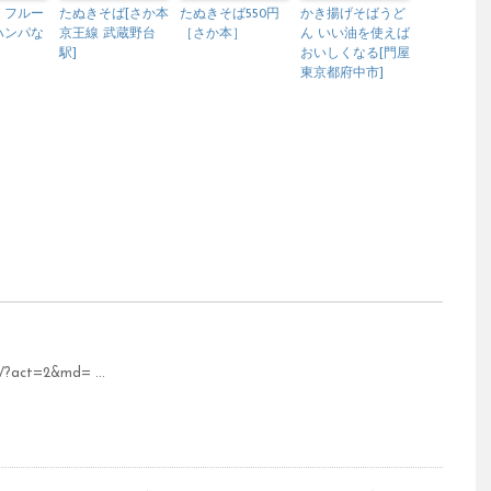
 フルー
たぬきそば[さか本
たぬきそば550円
かき揚げそばうど
ハンパな
京王線 武蔵野台
［さか本］
ん いい油を使えば
駅]
おいしくなる[門屋
東京都府中市]
/?act=2&md= ...