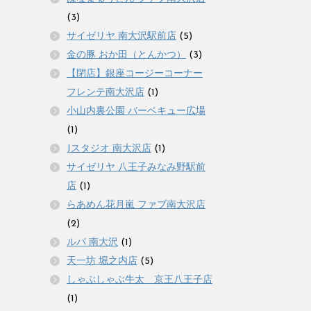
(3)
サイゼリヤ 南大沢駅前店
(5)
金の豚 おか田（とんかつ）
(3)
【閉店】銀座コージーコーナー
フレンテ南大沢店
(1)
小山内裏公園 バーベキュー広場
(1)
Jスタジオ 南大沢店
(1)
サイゼリヤ 八王子みなみ野駅前
店
(1)
らあめん花月嵐 ファブ南大沢店
(2)
ルパ 南大沢
(1)
天一坊 堀之内店
(5)
しゃぶしゃぶ牛太 京王八王子店
(1)