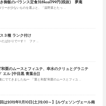
飯のバランス定食328kcal799円(税抜) 夢庵
チ カロリーが少ないものを選ぶと、「温野菜とたっ ...
ス３種 ランク付け
べたばかりでーす！ ファ ...
梨'和栗のムースとフィユテ、幸水のクリュとグラニテ
 エル [中目黒 青葉台]]
でてきましたねー 「'栗と和梨'和栗のムースとフィユ ...
2012年11月10日(土)12:00～】[ルヴェソンヴェール南