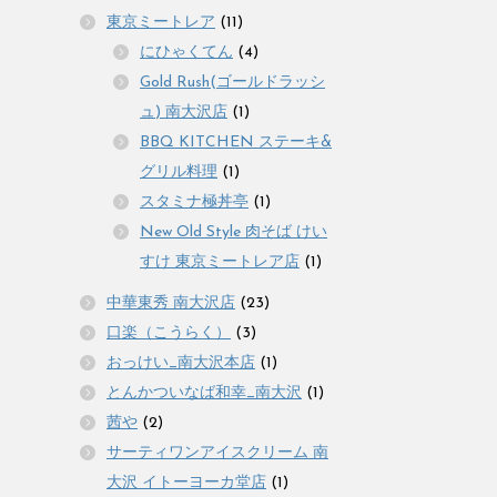
東京ミートレア
(11)
にひゃくてん
(4)
Gold Rush(ゴールドラッシ
ュ) 南大沢店
(1)
BBQ KITCHEN ステーキ&
グリル料理
(1)
スタミナ極丼亭
(1)
New Old Style 肉そば けい
すけ 東京ミートレア店
(1)
中華東秀 南大沢店
(23)
口楽（こうらく）
(3)
おっけい_南大沢本店
(1)
とんかついなば和幸_南大沢
(1)
茜や
(2)
サーティワンアイスクリーム 南
大沢 イトーヨーカ堂店
(1)