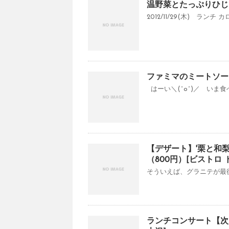
温野菜とたっぷりひじき御
2012/11/29(木) ラン
ファミマのミートソー
はーい＼(^o^)／ いま食
【デザート】'栗と和
（800円）[ビストロ ド
そういえば、グラニテが最後に
ランチコンサート【次回は