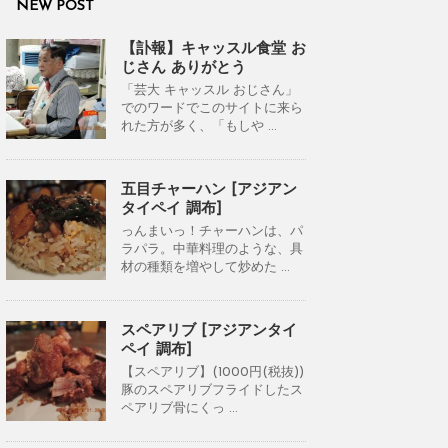
NEW POST
【訃報】キャッスル食堂 お
じさん ありがとう
「芸大 キャッスル おじさん」
でのワードでこのサイトに来ら
れた方が多く、「もしや ...
五目チャーハン [アジアン
タイペイ 調布]
っんまいっ！チャーハンは、パ
ラパラ。中華料理のような、具
材の種類を増やして炒めた ...
スペアリブ [アジアンタイ
ペイ 調布]
【スペアリブ】(1000円(税抜))
豚のスペアリブフライドしたス
ペアリブ骨にくっ ...