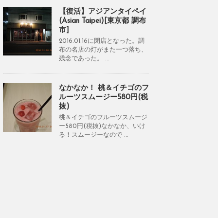
【復活】アジアンタイペイ
(Asian Taipei)[東京都 調布
市]
2016.01.16に閉店となった。調
布の名店の灯がまた一つ落ち、
残念であった。 ...
なかなか！ 桃＆イチゴのフ
ルーツスムージー580円(税
抜)
桃＆イチゴのフルーツスムージ
ー580円(税抜)なかなか、いけ
る！スムージーなので ...