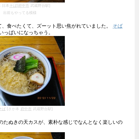
 日本
そば
[
府中市
武蔵野台駅]
出前もやってる模様
て、食べたくて、ズーット思い焦がれていました。
そば
いっぱいになっちゃう。
そば
[さか本
府中市
武蔵野台駅]
本のたぬきの天カスが、素朴な感じでなんとなく楽しいの