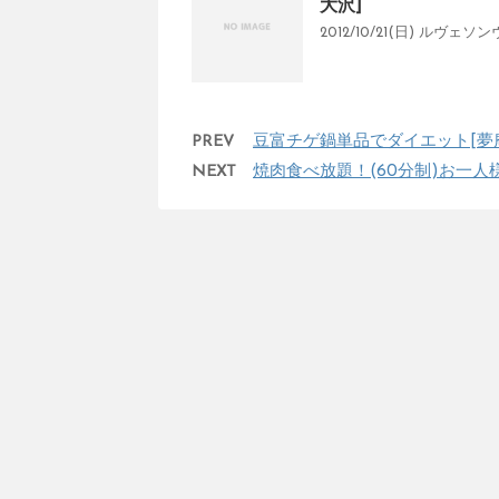
大沢]
2012/10/21(日) ルヴ
PREV
豆富チゲ鍋単品でダイエット[夢
NEXT
焼肉食べ放題！(60分制)お一人様