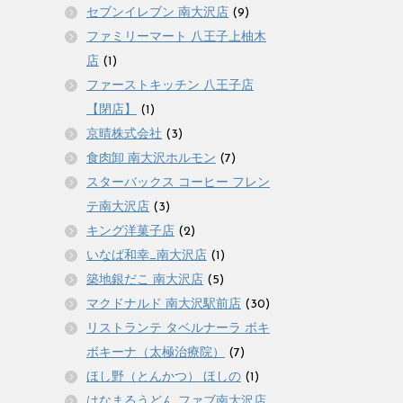
セブンイレブン 南大沢店
(9)
ファミリーマート 八王子上柚木
店
(1)
ファーストキッチン 八王子店
【閉店】
(1)
京晴株式会社
(3)
食肉卸 南大沢ホルモン
(7)
スターバックス コーヒー フレン
テ南大沢店
(3)
キング洋菓子店
(2)
いなば和幸_南大沢店
(1)
築地銀だこ 南大沢店
(5)
マクドナルド 南大沢駅前店
(30)
リストランテ タベルナーラ ボキ
ボキーナ（太極治療院）
(7)
ほし野（とんかつ） ほしの
(1)
はなまるうどん ファブ南大沢店