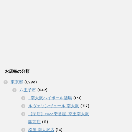
お店毎の分類
東京都
(1,298)
八王子市
(642)
_南大沢ハイボール酒場
(131)
ルヴェソンヴェール 南大沢
(317)
【閉店】coco壱番屋_京王南大沢
駅前店
(11)
松屋 南大沢店
(14)