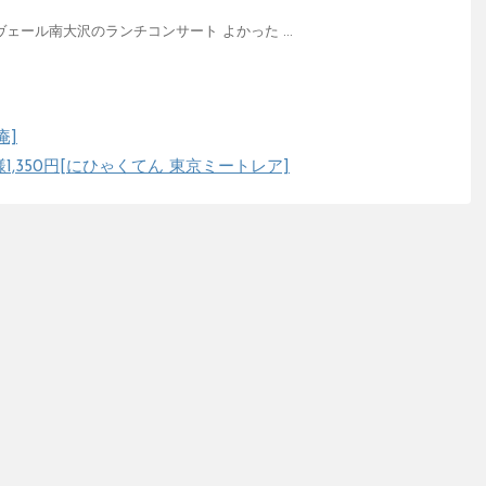
ェソンヴェール南大沢のランチコンサート よかった ...
庵]
1,350円[にひゃくてん 東京ミートレア]