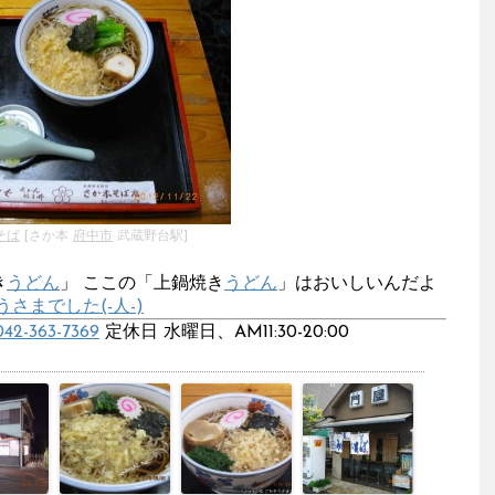
そば
[さか本
府中市
武蔵野台駅]
き
うどん
」 ここの「上鍋焼き
うどん
」はおいしいんだよ
さまでした(-人-)
042-363-7369
定休日 水曜日、AM11:30-20:00