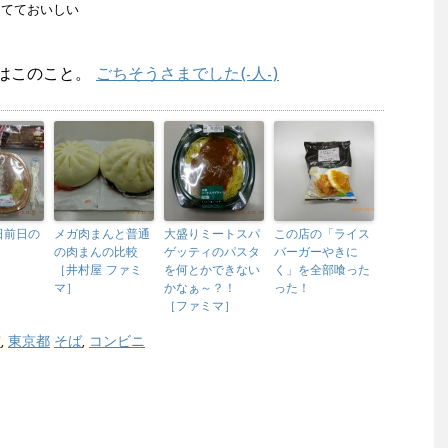
してておいしい
はこのこと。
ごちそうさまでした(-人-)
日前日の
メガ肉まんと普通
大盛りミートスパ
この店の「ライス
の肉まんの比較
ゲッティのパスタ
バーガーやきに
［井村屋 ファミ
を何とかできない
く」を全部喰った
マ］
かなぁ～？！
った！
［ファミマ］
市
,
東京都
そば
,
コンビニ