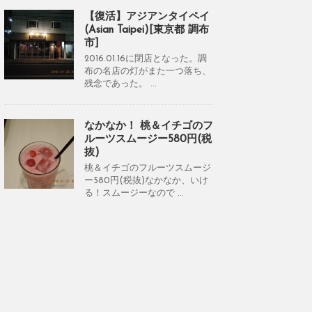
【復活】アジアンタイペイ
(Asian Taipei)[東京都 調布
市]
2016.01.16に閉店となった。調
布の名店の灯がまた一つ落ち、
残念であった。 ...
なかなか！ 桃＆イチゴのフ
ルーツスムージー580円(税
抜)
桃＆イチゴのフルーツスムージ
ー580円(税抜)なかなか、いけ
る！スムージーなので ...