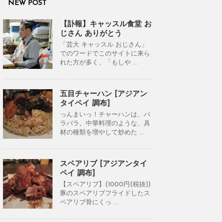
NEW POST
【訃報】キャッスル食堂 お
じさん ありがとう
「芸大 キャッスル おじさん」
でのワードでこのサイトに来ら
れた方が多く、「もしや ...
五目チャーハン [アジアン
タイペイ 調布]
っんまいっ！チャーハンは、パ
ラパラ。中華料理のような、具
材の種類を増やして炒めた ...
スペアリブ [アジアンタイ
ペイ 調布]
【スペアリブ】(1000円(税抜))
豚のスペアリブフライドしたス
ペアリブ骨にくっ ...