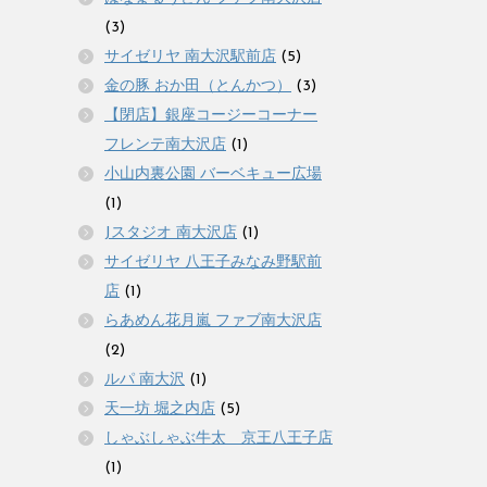
(3)
サイゼリヤ 南大沢駅前店
(5)
金の豚 おか田（とんかつ）
(3)
【閉店】銀座コージーコーナー
フレンテ南大沢店
(1)
小山内裏公園 バーベキュー広場
(1)
Jスタジオ 南大沢店
(1)
サイゼリヤ 八王子みなみ野駅前
店
(1)
らあめん花月嵐 ファブ南大沢店
(2)
ルパ 南大沢
(1)
天一坊 堀之内店
(5)
しゃぶしゃぶ牛太 京王八王子店
(1)