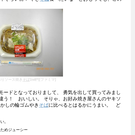
ぷりソース焼き
そば
298円[ファミマ]
モードとなっておりまして、 勇気を出して買ってみまし
違う！ おいしい。 そりゃ、お好み焼き屋さんのヤキソ
むかしの輪ゴムやき
そば
に比べるとはるかにうまい。 ど
ない。
るためジューシー