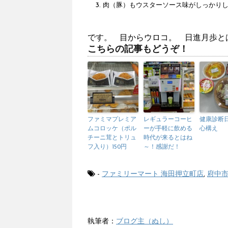
肉（豚）もウスターソース味がしっかり
です。 目からウロコ。 日進月歩と
こちらの記事もどうぞ！
ファミマプレミア
レギュラーコーヒ
健康診断
ムコロッケ（ポル
ーが手軽に飲める
心構え
チーニ茸とトリュ
時代が来るとはね
フ入り）150円
～！感謝だ！
-
ファミリーマート 海田押立町店
,
府中
執筆者：
ブログ主（ぬし）