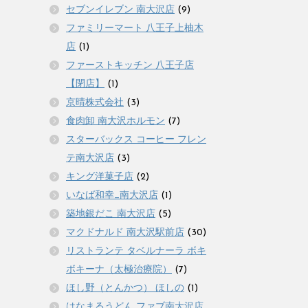
セブンイレブン 南大沢店
(9)
ファミリーマート 八王子上柚木
店
(1)
ファーストキッチン 八王子店
【閉店】
(1)
京晴株式会社
(3)
食肉卸 南大沢ホルモン
(7)
スターバックス コーヒー フレン
テ南大沢店
(3)
キング洋菓子店
(2)
いなば和幸_南大沢店
(1)
築地銀だこ 南大沢店
(5)
マクドナルド 南大沢駅前店
(30)
リストランテ タベルナーラ ボキ
ボキーナ（太極治療院）
(7)
ほし野（とんかつ） ほしの
(1)
はなまるうどん ファブ南大沢店