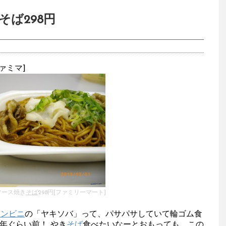
ば298円
ファミマ]
ソース焼き
そば
298円[ファミリーマート]
コンビニ
の「ヤキソバ」って、パサパサしていて輪ゴム食
年ぐらい前！ やき
そば
食べたいなーとおもっても、この