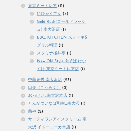
東京ミートレア
(11)
にひゃくてん
(4)
Gold Rush(ゴールドラッシ
ュ) 南大沢店
(1)
BBQ KITCHEN ステーキ&
グリル料理
(1)
スタミナ極丼亭
(1)
New Old Style 肉そば けい
すけ 東京ミートレア店
(1)
中華東秀 南大沢店
(23)
口楽（こうらく）
(3)
おっけい_南大沢本店
(1)
とんかついなば和幸_南大沢
(1)
茜や
(2)
サーティワンアイスクリーム 南
大沢 イトーヨーカ堂店
(1)