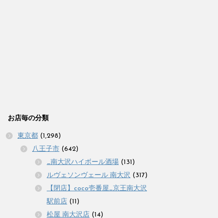
お店毎の分類
東京都
(1,298)
八王子市
(642)
_南大沢ハイボール酒場
(131)
ルヴェソンヴェール 南大沢
(317)
【閉店】coco壱番屋_京王南大沢
駅前店
(11)
松屋 南大沢店
(14)