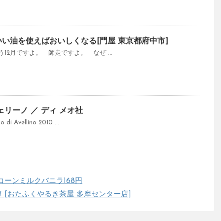
いい油を使えばおいしくなる[門屋 東京都府中市]
00 もう12月ですよ。 師走ですよ。 なぜ ...
ェリーノ ／ ディ メオ社
i Avellino 2010 ...
コーンミルクバニラ168円
！[おたふくやるき茶屋 多摩センター店]