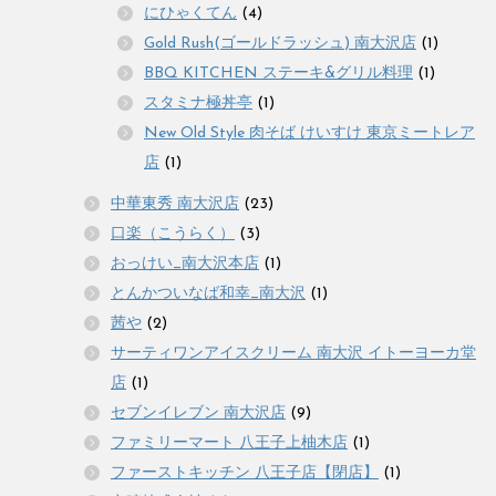
にひゃくてん
(4)
Gold Rush(ゴールドラッシュ) 南大沢店
(1)
BBQ KITCHEN ステーキ&グリル料理
(1)
スタミナ極丼亭
(1)
New Old Style 肉そば けいすけ 東京ミートレア
店
(1)
中華東秀 南大沢店
(23)
口楽（こうらく）
(3)
おっけい_南大沢本店
(1)
とんかついなば和幸_南大沢
(1)
茜や
(2)
サーティワンアイスクリーム 南大沢 イトーヨーカ堂
店
(1)
セブンイレブン 南大沢店
(9)
ファミリーマート 八王子上柚木店
(1)
ファーストキッチン 八王子店【閉店】
(1)