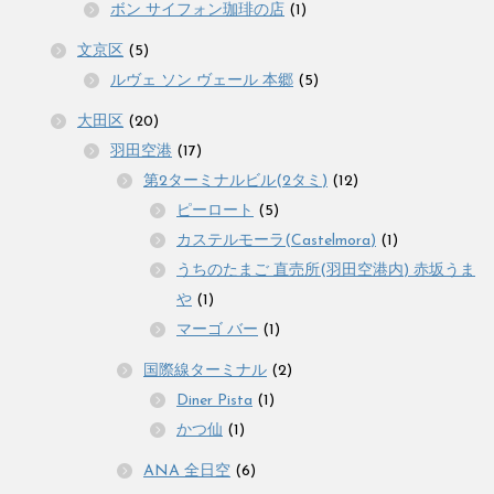
ボン サイフォン珈琲の店
(1)
文京区
(5)
ルヴェ ソン ヴェール 本郷
(5)
大田区
(20)
羽田空港
(17)
第2ターミナルビル(2タミ)
(12)
ピーロート
(5)
カステルモーラ(Castelmora)
(1)
うちのたまご 直売所(羽田空港内) 赤坂うま
や
(1)
マーゴ バー
(1)
国際線ターミナル
(2)
Diner Pista
(1)
かつ仙
(1)
ANA 全日空
(6)