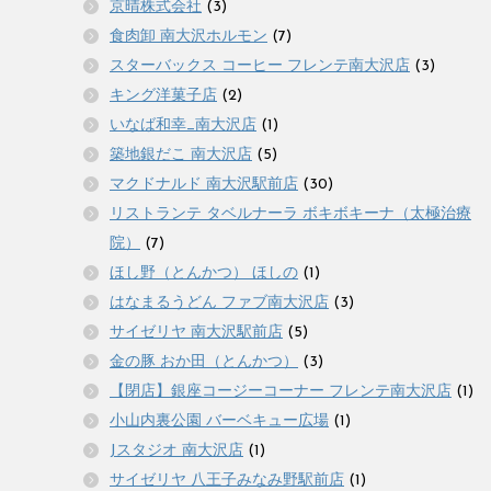
京晴株式会社
(3)
食肉卸 南大沢ホルモン
(7)
スターバックス コーヒー フレンテ南大沢店
(3)
キング洋菓子店
(2)
いなば和幸_南大沢店
(1)
築地銀だこ 南大沢店
(5)
マクドナルド 南大沢駅前店
(30)
リストランテ タベルナーラ ボキボキーナ（太極治療
院）
(7)
ほし野（とんかつ） ほしの
(1)
はなまるうどん ファブ南大沢店
(3)
サイゼリヤ 南大沢駅前店
(5)
金の豚 おか田（とんかつ）
(3)
【閉店】銀座コージーコーナー フレンテ南大沢店
(1)
小山内裏公園 バーベキュー広場
(1)
Jスタジオ 南大沢店
(1)
サイゼリヤ 八王子みなみ野駅前店
(1)