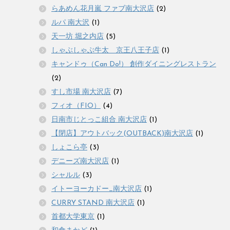
らあめん花月嵐 ファブ南大沢店
(2)
ルパ 南大沢
(1)
天一坊 堀之内店
(5)
しゃぶしゃぶ牛太 京王八王子店
(1)
キャンドゥ（Can Do!） 創作ダイニングレストラン
(2)
すし市場 南大沢店
(7)
フィオ（FIO）
(4)
日南市じとっこ組合 南大沢店
(1)
【閉店】アウトバック(OUTBACK)南大沢店
(1)
しょこら亭
(3)
デニーズ南大沢店
(1)
シャルル
(3)
イトーヨーカドー_南大沢店
(1)
CURRY STAND 南大沢店
(1)
首都大学東京
(1)