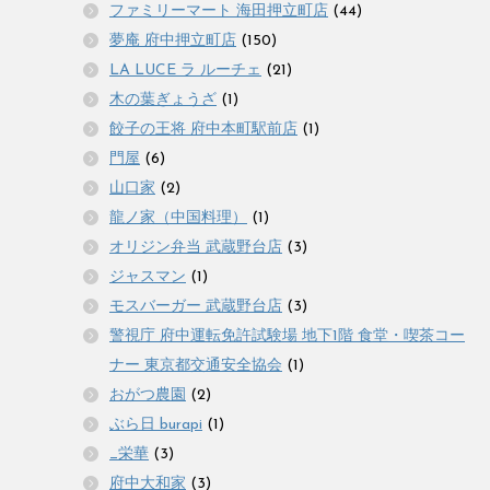
ファミリーマート 海田押立町店
(44)
夢庵 府中押立町店
(150)
LA LUCE ラ ルーチェ
(21)
木の葉ぎょうざ
(1)
餃子の王将 府中本町駅前店
(1)
門屋
(6)
山口家
(2)
龍ノ家（中国料理）
(1)
オリジン弁当 武蔵野台店
(3)
ジャスマン
(1)
モスバーガー 武蔵野台店
(3)
警視庁 府中運転免許試験場 地下1階 食堂・喫茶コー
ナー 東京都交通安全協会
(1)
おがつ農園
(2)
ぶら日 burapi
(1)
_栄華
(3)
府中大和家
(3)