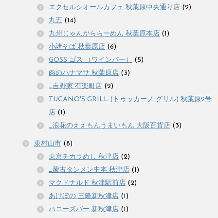
エクセルシオールカフェ 秋葉原中央通り店
(2)
丸五
(14)
九州じゃんがららーめん 秋葉原本店
(1)
小諸そば 秋葉原店
(6)
GOSS ゴス （ワインバー）
(5)
肉のハナマサ 秋葉原店
(3)
_吉野家 有楽町店
(2)
TUCANO'S GRILL (トゥッカーノ グリル) 秋葉原2号
店
(1)
_浪花のええもんうまいもん 大阪百貨店
(3)
東村山市
(8)
東京チカラめし 秋津店
(2)
_蒙古タンメン中本 秋津店
(1)
マクドナルド 秋津駅前店
(2)
あけぼの 三隆新秋津店
(1)
ハニーズバー 新秋津店
(1)