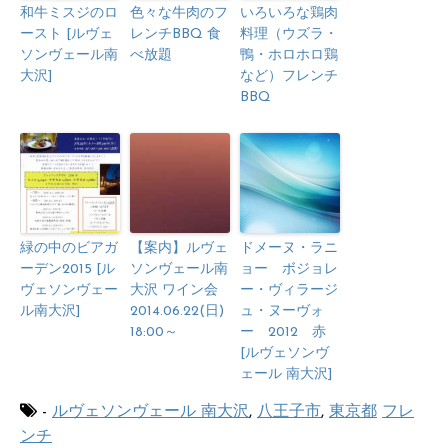
和牛ミスジのロ
色々な牛肉のフ
いろいろな鶏肉
ースト [ルヴェ
レンチBBQ 食
料理（ウズラ・
ソンヴェール南
べ放題
鴨・ホロホロ鶏
大沢]
など）フレンチ
BBQ
緑の中のビアガ
【案内】ルヴェ
ドメーヌ・ラニ
ーデン2015 [ル
ソンヴェール南
ョー ボジョレ
ヴェソンヴェー
大沢 ワイン会
ー・ヴィラージ
ル南大沢]
2014.06.22(日)
ュ・ヌーヴォ
18:00～
ー 2012 赤
[ルヴェソンヴ
ェール 南大沢]
-
ルヴェソンヴェール 南大沢
,
八王子市
,
東京都
フレ
ンチ