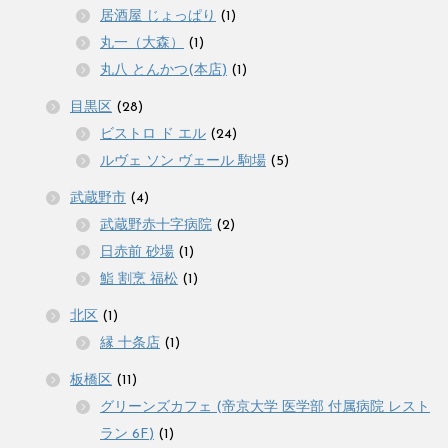
居酒屋 じょっぱり
(1)
丸一（大森）
(1)
丸八 とんかつ(本店)
(1)
目黒区
(28)
ビストロ ド エル
(24)
ルヴェ ソン ヴェール 駒場
(5)
武蔵野市
(4)
武蔵野赤十字病院
(2)
日赤前 砂場
(1)
鮨 割烹 福松
(1)
北区
(1)
縁 十条店
(1)
板橋区
(11)
グリーンズカフェ (帝京大学 医学部 付属病院 レスト
ラン 6F)
(1)