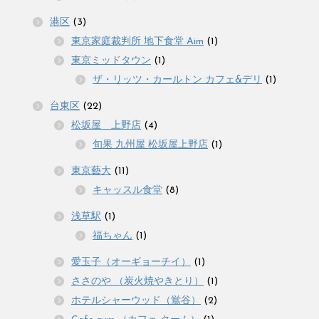
港区
(3)
東京家庭裁判所 地下食堂 Aim
(1)
東京ミッドタウン
(1)
ザ・リッツ・カールトン カフェ&デリ
(1)
台東区
(22)
松坂屋 上野店
(4)
旬果 九州屋 松坂屋上野店
(1)
東京藝大
(11)
キャッスル食堂
(8)
浅草駅
(1)
福ちゃん
(1)
愛玉子（オーギョーチイ）
(1)
ささのや （炭火焼やきとり）
(1)
ホテルシャーウッド（鴬谷）
(2)