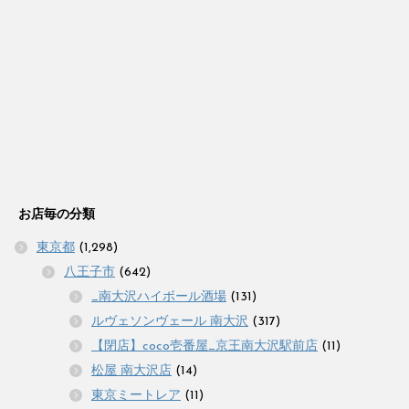
お店毎の分類
東京都
(1,298)
八王子市
(642)
_南大沢ハイボール酒場
(131)
ルヴェソンヴェール 南大沢
(317)
【閉店】coco壱番屋_京王南大沢駅前店
(11)
松屋 南大沢店
(14)
東京ミートレア
(11)