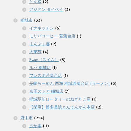
とん松
(2)
アジアン タイペイ
(3)
稲城市
(33)
イナキッチン
(6)
モリバコーヒー 若葉台店
(1)
まんぷく宴
(2)
大東苑
(4)
Swim（スイム）
(5)
ルパ 稲城店
(1)
フレスポ若葉台店
(1)
長崎らーめん 西海 稲城若葉台店 (ラーメン)
(3)
京王ストア 稲城店
(7)
稲城駅前ロータリーのねぎたこ屋
(1)
【閉店】博多長浜とんでんかん本店
(2)
府中市
(254)
さか本
(11)