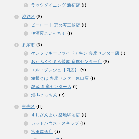
ラッツダイニング 新宿店
(1)
渋谷区
(2)
ピーロート 恵比寿三越店
(1)
伊酒屋こいっちゃ
(1)
多摩市
(9)
ケンタッキーフライドチキン 多摩センター店
(1)
おたふくやるき茶屋 多摩センター店
(2)
エル・ダンジュ【閉店】
(2)
箱根そば 多摩センター東口店
(1)
銀蔵 多摩センター店
(1)
畑deきっちん
(2)
中央区
(11)
すしざんまい 築地駅前店
(1)
カットハウス・スキップ
(1)
宮田屋酒店
(4)