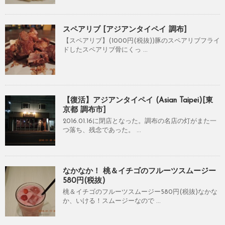
スペアリブ [アジアンタイペイ 調布]
【スペアリブ】(1000円(税抜))豚のスペアリブフライ
ドしたスペアリブ骨にくっ ...
【復活】アジアンタイペイ (Asian Taipei)[東
京都 調布市]
2016.01.16に閉店となった。調布の名店の灯がまた一
つ落ち、残念であった。 ...
なかなか！ 桃＆イチゴのフルーツスムージー
580円(税抜)
桃＆イチゴのフルーツスムージー580円(税抜)なかな
か、いける！スムージーなので ...