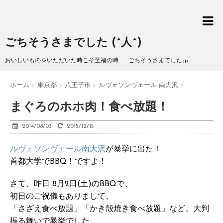
ごちそうさまでした (^人^)
おいしいものをいただいた時こそ至福の時 - ごちそうさまでした.jp -
ホーム
>
東京都
>
八王子市
>
ルヴェソンヴェール 南大沢
>
まぐろのホホ肉！食べ放題！
2014/08/03
2015/12/15
ルヴェソンヴェール南大沢
が暴挙に出た！
首都大学でBBQ！ですよ！
さて、昨日 8月2日(土)のBBQで、
初日のご祝儀もありまして、
「さざえ食べ放題」「かき殻焼き食べ放題」など、大判
振る舞いで暴挙でした。