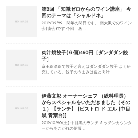
第2回 「知識ゼロからのワイン講座」 今
回のテーマは「シャルドネ」
2012/02/29 閏年の閏日です。 南大沢でのワイン
会(密会)です 今回 あ ...
肉汁焼餃子(６個)460円［ダンダダン餃
子］
京王線沿線で餃子と言えばダンダダン餃子 よく研
究している。餃子のうまみは皮と肉汁 ...
伊藤文彰 オーナーシェフ （総料理長）
からスペシャルをいただきました（その
１）【ランチ】 [ビストロ ド エル [中目
黒 青葉台]]
2012/10/20(土) 中目黒のランチ キッチンカウンタ
ーからあこがれの伊藤 ...