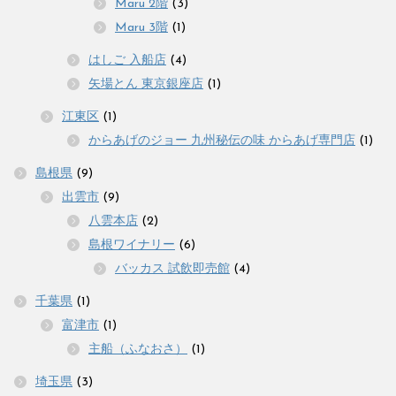
Maru 2階
(3)
Maru 3階
(1)
はしご 入船店
(4)
矢場とん 東京銀座店
(1)
江東区
(1)
からあげのジョー 九州秘伝の味 からあげ専門店
(1)
島根県
(9)
出雲市
(9)
八雲本店
(2)
島根ワイナリー
(6)
バッカス 試飲即売館
(4)
千葉県
(1)
富津市
(1)
主船（ふなおさ）
(1)
埼玉県
(3)