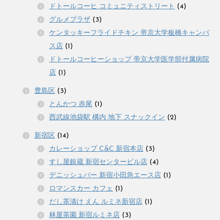
ドトールコーヒ コミュニティストリート
(4)
グルメプラザ
(3)
ケンタッキーフライドチキン 帝京大学板橋キャンパ
ス店
(1)
ドトールコーヒーショップ 帝京大学医学部付属病院
店
(1)
豊島区
(3)
とんかつ 赤尾
(1)
西武線池袋駅 構内 地下 スナックイン
(2)
新宿区
(14)
カレーショップ C&C 新宿本店
(3)
すし屋銀蔵 新宿センタービル店
(4)
デニッシュバー 新宿小田急エース店
(1)
ロマンスカー カフェ
(1)
だし茶漬け えん ルミネ新宿店
(1)
林屋茶園 新宿ルミネ店
(3)