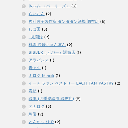
Barry's （バーリーズ）
(3)
らいおん
(2)
肉汁餃子製作所 ダンダダン酒場 調布店
(8)
しば田
(5)
_見聞録
(2)
桃園 長崎ちゃんぽん
(2)
BIBBER（ビバー）調布店
(1)
アラパンス
(1)
寿々久
(1)
ミロク Mirock
(1)
イーチ ファン ペストリー EACH FAN PASTRY
(2)
寿起
(1)
調風 (四季彩調風 調布店)
(2)
アナログ
(5)
鳥勝
(2)
とんかつ ひで
(2)