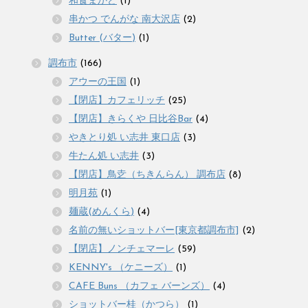
和食まかど
(1)
串かつ でんがな 南大沢店
(2)
Butter (バター)
(1)
調布市
(166)
アウーの王国
(1)
【閉店】カフェリッチ
(25)
【閉店】きらくや 日比谷Bar
(4)
やきとり処 い志井 東口店
(3)
牛たん処 い志井
(3)
【閉店】鳥赱（ちきんらん） 調布店
(8)
明月苑
(1)
麺蔵(めんくら)
(4)
名前の無いショットバー[東京都調布市]
(2)
【閉店】ノンチェマーレ
(59)
KENNY's （ケニーズ）
(1)
CAFE Buns （カフェ バーンズ）
(4)
ショットバー桂（かつら）
(1)