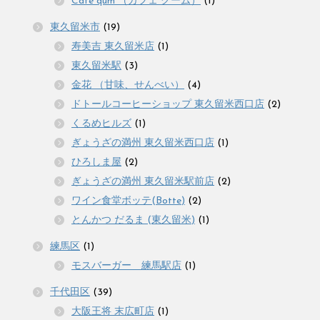
Cafe qum （カフェ クーム）
(1)
東久留米市
(19)
寿美吉 東久留米店
(1)
東久留米駅
(3)
金花 （甘味、せんべい）
(4)
ドトールコーヒーショップ 東久留米西口店
(2)
くるめヒルズ
(1)
ぎょうざの満州 東久留米西口店
(1)
ひろしま屋
(2)
ぎょうざの満州 東久留米駅前店
(2)
ワイン食堂ボッテ(Botte)
(2)
とんかつ だるま (東久留米)
(1)
練馬区
(1)
モスバーガー 練馬駅店
(1)
千代田区
(39)
大阪王将 末広町店
(1)