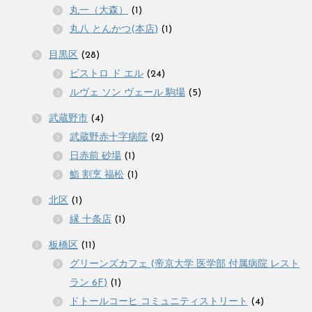
丸一（大森）
(1)
丸八 とんかつ(本店)
(1)
目黒区
(28)
ビストロ ド エル
(24)
ルヴェ ソン ヴェール 駒場
(5)
武蔵野市
(4)
武蔵野赤十字病院
(2)
日赤前 砂場
(1)
鮨 割烹 福松
(1)
北区
(1)
縁 十条店
(1)
板橋区
(11)
グリーンズカフェ (帝京大学 医学部 付属病院 レスト
ラン 6F)
(1)
ドトールコーヒ コミュニティストリート
(4)