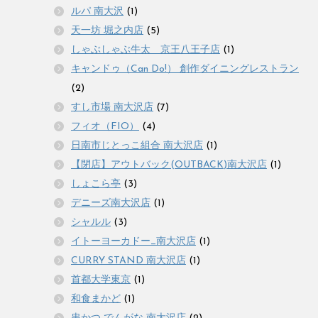
ルパ 南大沢
(1)
天一坊 堀之内店
(5)
しゃぶしゃぶ牛太 京王八王子店
(1)
キャンドゥ（Can Do!） 創作ダイニングレストラン
(2)
すし市場 南大沢店
(7)
フィオ（FIO）
(4)
日南市じとっこ組合 南大沢店
(1)
【閉店】アウトバック(OUTBACK)南大沢店
(1)
しょこら亭
(3)
デニーズ南大沢店
(1)
シャルル
(3)
イトーヨーカドー_南大沢店
(1)
CURRY STAND 南大沢店
(1)
首都大学東京
(1)
和食まかど
(1)