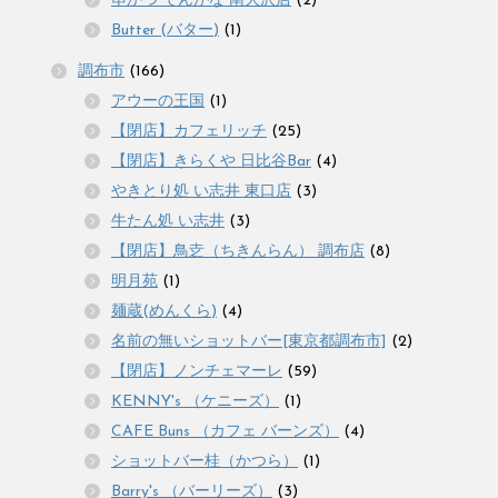
串かつ でんがな 南大沢店
(2)
Butter (バター)
(1)
調布市
(166)
アウーの王国
(1)
【閉店】カフェリッチ
(25)
【閉店】きらくや 日比谷Bar
(4)
やきとり処 い志井 東口店
(3)
牛たん処 い志井
(3)
【閉店】鳥赱（ちきんらん） 調布店
(8)
明月苑
(1)
麺蔵(めんくら)
(4)
名前の無いショットバー[東京都調布市]
(2)
【閉店】ノンチェマーレ
(59)
KENNY's （ケニーズ）
(1)
CAFE Buns （カフェ バーンズ）
(4)
ショットバー桂（かつら）
(1)
Barry's （バーリーズ）
(3)