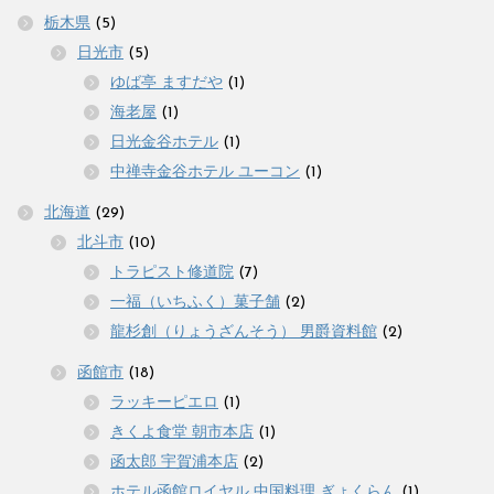
栃木県
(5)
日光市
(5)
ゆば亭 ますだや
(1)
海老屋
(1)
日光金谷ホテル
(1)
中禅寺金谷ホテル ユーコン
(1)
北海道
(29)
北斗市
(10)
トラピスト修道院
(7)
一福（いちふく）菓子舗
(2)
龍杉創（りょうざんそう） 男爵資料館
(2)
函館市
(18)
ラッキーピエロ
(1)
きくよ食堂 朝市本店
(1)
函太郎 宇賀浦本店
(2)
ホテル函館ロイヤル 中国料理 ぎょくらん
(1)