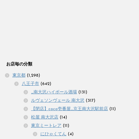
お店毎の分類
東京都
(1,298)
八王子市
(642)
_南大沢ハイボール酒場
(131)
ルヴェソンヴェール 南大沢
(317)
【閉店】coco壱番屋_京王南大沢駅前店
(11)
松屋 南大沢店
(14)
東京ミートレア
(11)
にひゃくてん
(4)