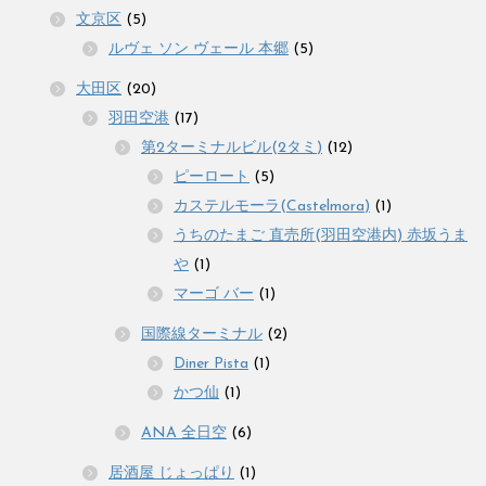
文京区
(5)
ルヴェ ソン ヴェール 本郷
(5)
大田区
(20)
羽田空港
(17)
第2ターミナルビル(2タミ)
(12)
ピーロート
(5)
カステルモーラ(Castelmora)
(1)
うちのたまご 直売所(羽田空港内) 赤坂うま
や
(1)
マーゴ バー
(1)
国際線ターミナル
(2)
Diner Pista
(1)
かつ仙
(1)
ANA 全日空
(6)
居酒屋 じょっぱり
(1)