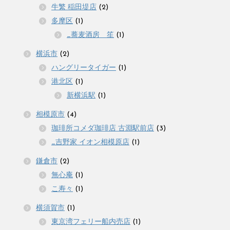
牛繁 稲田堤店
(2)
多摩区
(1)
_蕎麦酒房 笙
(1)
横浜市
(2)
ハングリータイガー
(1)
港北区
(1)
新横浜駅
(1)
相模原市
(4)
珈琲所コメダ珈琲店 古淵駅前店
(3)
_吉野家 イオン相模原店
(1)
鎌倉市
(2)
無心庵
(1)
こ寿々
(1)
横須賀市
(1)
東京湾フェリー船内売店
(1)