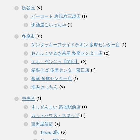
渋谷区
(2)
ピーロート 恵比寿三越店
(1)
伊酒屋こいっちゃ
(1)
多摩市
(9)
ケンタッキーフライドチキン 多摩センター店
(1)
おたふくやるき茶屋 多摩センター店
(2)
エル・ダンジュ【閉店】
(2)
箱根そば 多摩センター東口店
(1)
銀蔵 多摩センター店
(1)
畑deきっちん
(2)
中央区
(11)
すしざんまい 築地駅前店
(1)
カットハウス・スキップ
(1)
宮田屋酒店
(4)
Maru 2階
(3)