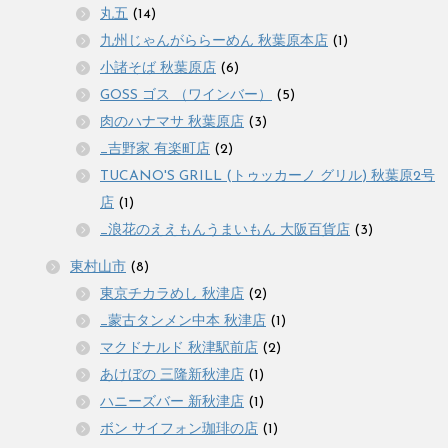
丸五
(14)
九州じゃんがららーめん 秋葉原本店
(1)
小諸そば 秋葉原店
(6)
GOSS ゴス （ワインバー）
(5)
肉のハナマサ 秋葉原店
(3)
_吉野家 有楽町店
(2)
TUCANO'S GRILL (トゥッカーノ グリル) 秋葉原2号
店
(1)
_浪花のええもんうまいもん 大阪百貨店
(3)
東村山市
(8)
東京チカラめし 秋津店
(2)
_蒙古タンメン中本 秋津店
(1)
マクドナルド 秋津駅前店
(2)
あけぼの 三隆新秋津店
(1)
ハニーズバー 新秋津店
(1)
ボン サイフォン珈琲の店
(1)