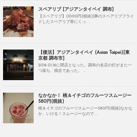
スペアリブ [アジアンタイペイ 調布]
【スペアリブ】(1000円(税抜))豚のスペアリブフライ
ドしたスペアリブ骨にくっ ...
【復活】アジアンタイペイ (Asian Taipei)[東
京都 調布市]
2016.01.16に閉店となった。調布の名店の灯がまた一
つ落ち、残念であった。 ...
なかなか！ 桃＆イチゴのフルーツスムージー
580円(税抜)
桃＆イチゴのフルーツスムージー580円(税抜)なかな
か、いける！スムージーなので ...