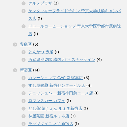
グルメプラザ
(3)
ケンタッキーフライドチキン 帝京大学板橋キャンパ
ス店
(1)
ドトールコーヒーショップ 帝京大学医学部付属病院
店
(1)
豊島区
(3)
とんかつ 赤尾
(1)
西武線池袋駅 構内 地下 スナックイン
(2)
新宿区
(14)
カレーショップ C&C 新宿本店
(3)
すし屋銀蔵 新宿センタービル店
(4)
デニッシュバー 新宿小田急エース店
(1)
ロマンスカー カフェ
(1)
だし茶漬け えん ルミネ新宿店
(1)
林屋茶園 新宿ルミネ店
(3)
ラッツダイニング 新宿店
(1)