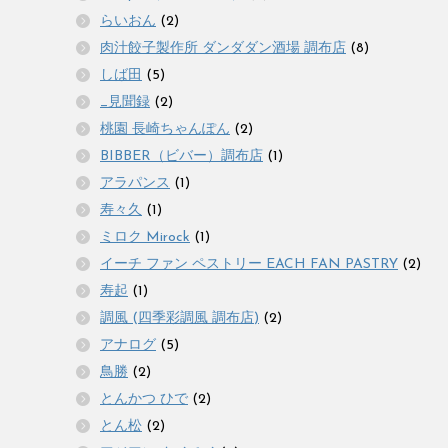
らいおん
(2)
肉汁餃子製作所 ダンダダン酒場 調布店
(8)
しば田
(5)
_見聞録
(2)
桃園 長崎ちゃんぽん
(2)
BIBBER（ビバー）調布店
(1)
アラパンス
(1)
寿々久
(1)
ミロク Mirock
(1)
イーチ ファン ペストリー EACH FAN PASTRY
(2)
寿起
(1)
調風 (四季彩調風 調布店)
(2)
アナログ
(5)
鳥勝
(2)
とんかつ ひで
(2)
とん松
(2)