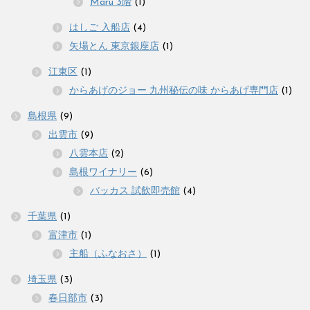
Maru 3階
(1)
はしご 入船店
(4)
矢場とん 東京銀座店
(1)
江東区
(1)
からあげのジョー 九州秘伝の味 からあげ専門店
(1)
島根県
(9)
出雲市
(9)
八雲本店
(2)
島根ワイナリー
(6)
バッカス 試飲即売館
(4)
千葉県
(1)
富津市
(1)
主船（ふなおさ）
(1)
埼玉県
(3)
春日部市
(3)