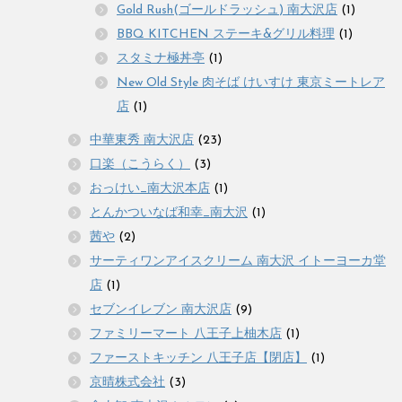
Gold Rush(ゴールドラッシュ) 南大沢店
(1)
BBQ KITCHEN ステーキ&グリル料理
(1)
スタミナ極丼亭
(1)
New Old Style 肉そば けいすけ 東京ミートレア
店
(1)
中華東秀 南大沢店
(23)
口楽（こうらく）
(3)
おっけい_南大沢本店
(1)
とんかついなば和幸_南大沢
(1)
茜や
(2)
サーティワンアイスクリーム 南大沢 イトーヨーカ堂
店
(1)
セブンイレブン 南大沢店
(9)
ファミリーマート 八王子上柚木店
(1)
ファーストキッチン 八王子店【閉店】
(1)
京晴株式会社
(3)