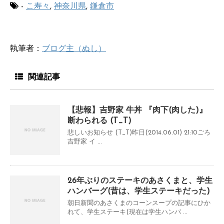
-
こ寿々
,
神奈川県
,
鎌倉市
執筆者：
ブログ主（ぬし）
関連記事
【悲報】吉野家 牛丼 『肉下(肉した)』
断わられる (T_T)
悲しいお知らせ (T_T)昨日(2014.06.01) 21:10ごろ
吉野家 イ ...
26年ぶりのステーキのあさくまと、学生
ハンバーグ(昔は、学生ステーキだった)
朝日新聞のあさくまのコーンスープの記事にひか
れて、学生ステーキ(現在は学生ハンバ ...