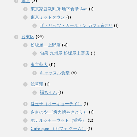
港区
(3)
東京家庭裁判所 地下食堂 Aim
(1)
東京ミッドタウン
(1)
ザ・リッツ・カールトン カフェ&デリ
(1)
台東区
(22)
松坂屋 上野店
(4)
旬果 九州屋 松坂屋上野店
(1)
東京藝大
(11)
キャッスル食堂
(8)
浅草駅
(1)
福ちゃん
(1)
愛玉子（オーギョーチイ）
(1)
ささのや （炭火焼やきとり）
(1)
ホテルシャーウッド（鴬谷）
(2)
Cafe qum （カフェ クーム）
(1)