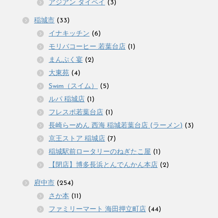
アジアン タイペイ
(3)
稲城市
(33)
イナキッチン
(6)
モリバコーヒー 若葉台店
(1)
まんぷく宴
(2)
大東苑
(4)
Swim（スイム）
(5)
ルパ 稲城店
(1)
フレスポ若葉台店
(1)
長崎らーめん 西海 稲城若葉台店 (ラーメン)
(3)
京王ストア 稲城店
(7)
稲城駅前ロータリーのねぎたこ屋
(1)
【閉店】博多長浜とんでんかん本店
(2)
府中市
(254)
さか本
(11)
ファミリーマート 海田押立町店
(44)