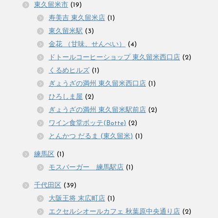
東久留米市
(19)
寿美吉 東久留米店
(1)
東久留米駅
(3)
金花 （甘味、せんべい）
(4)
ドトールコーヒーショップ 東久留米西口店
(2)
くるめヒルズ
(1)
ぎょうざの満州 東久留米西口店
(1)
ひろしま屋
(2)
ぎょうざの満州 東久留米駅前店
(2)
ワイン食堂ボッテ(Botte)
(2)
とんかつ だるま (東久留米)
(1)
練馬区
(1)
モスバーガー 練馬駅店
(1)
千代田区
(39)
大阪王将 末広町店
(1)
エクセルシオールカフェ 秋葉原中央通り店
(2)