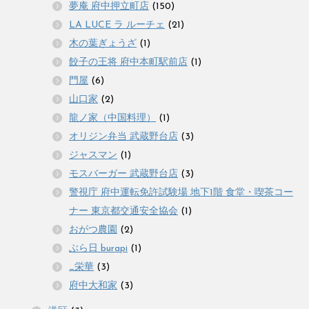
夢庵 府中押立町店
(150)
LA LUCE ラ ルーチェ
(21)
木の葉ぎょうざ
(1)
餃子の王将 府中本町駅前店
(1)
門屋
(6)
山口家
(2)
龍ノ家（中国料理）
(1)
オリジン弁当 武蔵野台店
(3)
ジャスマン
(1)
モスバーガー 武蔵野台店
(3)
警視庁 府中運転免許試験場 地下1階 食堂・喫茶コー
ナー 東京都交通安全協会
(1)
おがつ農園
(2)
ぶら日 burapi
(1)
_栄華
(3)
府中大和家
(3)