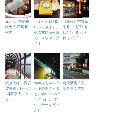
豆かん [無心庵
ちょっと京都に
【悲報】吉野家
鎌倉 和田塚駅
いってきます。
牛丼 『肉下(肉
構内]
その前に新横浜
した)』 断わら
でシュウマイ弁
れる (T_T)
当！
焼きそば 横須
26年ぶりのステ
蕎麦酒房「笙」
賀海軍カレーパ
ーキのあさくま
落ち着く空間
ン[東京湾フェ
と、学生ハンバ
リー]
ーグ(昔は、学
生ステーキだっ
た)