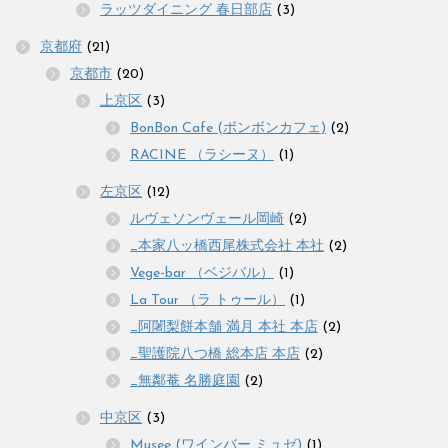
ラッツダイニング 春日部店
(3)
京都府
(21)
京都市
(20)
上京区
(3)
BonBon Cafe (ボンボンカフェ)
(2)
RACINE （ラシーヌ）
(1)
左京区
(12)
ルヴェソンヴェール岡崎
(2)
_本家八ッ橋西尾株式会社 本社
(2)
Vege-bar （ベジバル）
(1)
La Tour （ラ トゥール）
(1)
_阿闍梨餅本舗 満月 本社 本店
(2)
_聖護院八つ橋 総本店 本店
(2)
_無鄰菴 名勝庭園
(2)
中京区
(3)
Musee (ワインバー ミュゼ)
(1)