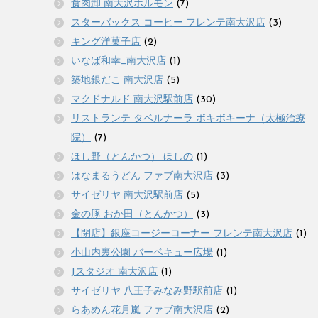
食肉卸 南大沢ホルモン
(7)
スターバックス コーヒー フレンテ南大沢店
(3)
キング洋菓子店
(2)
いなば和幸_南大沢店
(1)
築地銀だこ 南大沢店
(5)
マクドナルド 南大沢駅前店
(30)
リストランテ タベルナーラ ボキボキーナ（太極治療
院）
(7)
ほし野（とんかつ） ほしの
(1)
はなまるうどん ファブ南大沢店
(3)
サイゼリヤ 南大沢駅前店
(5)
金の豚 おか田（とんかつ）
(3)
【閉店】銀座コージーコーナー フレンテ南大沢店
(1)
小山内裏公園 バーベキュー広場
(1)
Jスタジオ 南大沢店
(1)
サイゼリヤ 八王子みなみ野駅前店
(1)
らあめん花月嵐 ファブ南大沢店
(2)