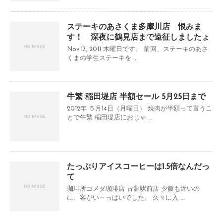
ステーキのあさくま多摩川店 恨みま
す！ 深夜に鶴見店まで遠征しましたょ
Nov.17, 2011 木曜日です。 前回、ステーキのあさ
くまの学生ステーキを ...
牛繁 稲田堤店 半額セール 5月25日まで
2012年 ５月14日（月曜日） 焼肉が半額って言うこ
とで牛繁 稲田堤店におじゃ ...
たっぷりアイスコーヒーは1.5倍なんだっ
て
珈琲所コメダ珈琲店 古淵駅前店 夕飯も近いの
に、客がい～っぱいでした。 久々に入 ...