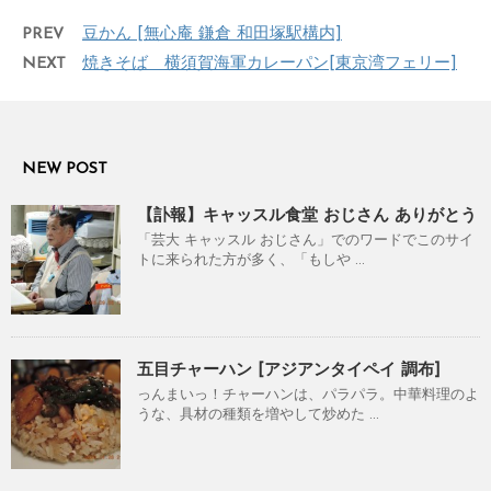
PREV
豆かん [無心庵 鎌倉 和田塚駅構内]
NEXT
焼きそば 横須賀海軍カレーパン[東京湾フェリー]
NEW POST
【訃報】キャッスル食堂 おじさん ありがとう
「芸大 キャッスル おじさん」でのワードでこのサイ
トに来られた方が多く、「もしや ...
五目チャーハン [アジアンタイペイ 調布]
っんまいっ！チャーハンは、パラパラ。中華料理のよ
うな、具材の種類を増やして炒めた ...