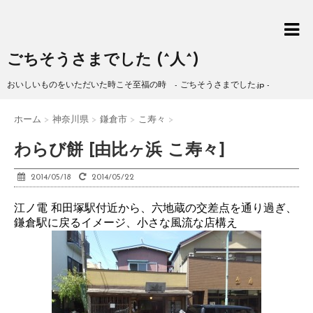
ごちそうさまでした (^人^)
おいしいものをいただいた時こそ至福の時 - ごちそうさまでした.jp -
ホーム
>
神奈川県
>
鎌倉市
>
こ寿々
>
わらび餅 [由比ヶ浜 こ寿々]
2014/05/18
2014/05/22
江ノ電 和田塚駅付近から、六地蔵の交差点を通り過ぎ、
鎌倉駅に戻るイメージ、小さな風流な店構え