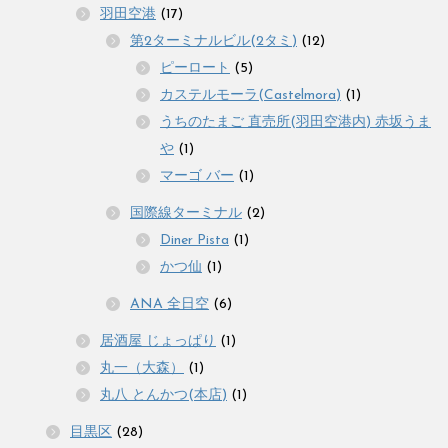
羽田空港
(17)
第2ターミナルビル(2タミ)
(12)
ピーロート
(5)
カステルモーラ(Castelmora)
(1)
うちのたまご 直売所(羽田空港内) 赤坂うま
や
(1)
マーゴ バー
(1)
国際線ターミナル
(2)
Diner Pista
(1)
かつ仙
(1)
ANA 全日空
(6)
居酒屋 じょっぱり
(1)
丸一（大森）
(1)
丸八 とんかつ(本店)
(1)
目黒区
(28)