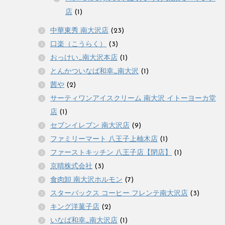
店
(1)
中華東秀 南大沢店
(23)
口楽（こうらく）
(3)
おっけい_南大沢本店
(1)
とんかついなば和幸_南大沢
(1)
茜や
(2)
サーティワンアイスクリーム 南大沢 イトーヨーカ堂
店
(1)
セブンイレブン 南大沢店
(9)
ファミリーマート 八王子上柚木店
(1)
ファーストキッチン 八王子店【閉店】
(1)
京晴株式会社
(3)
食肉卸 南大沢ホルモン
(7)
スターバックス コーヒー フレンテ南大沢店
(3)
キング洋菓子店
(2)
いなば和幸_南大沢店
(1)