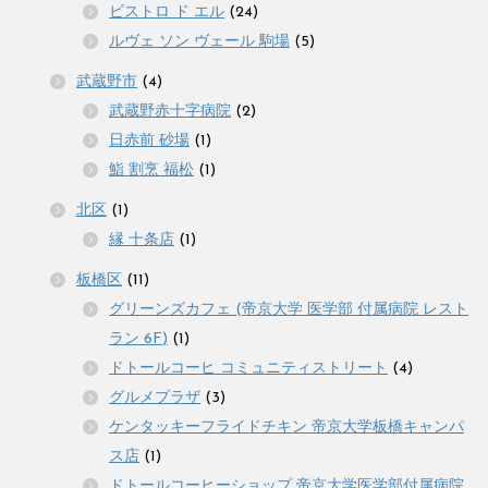
ビストロ ド エル
(24)
ルヴェ ソン ヴェール 駒場
(5)
武蔵野市
(4)
武蔵野赤十字病院
(2)
日赤前 砂場
(1)
鮨 割烹 福松
(1)
北区
(1)
縁 十条店
(1)
板橋区
(11)
グリーンズカフェ (帝京大学 医学部 付属病院 レスト
ラン 6F)
(1)
ドトールコーヒ コミュニティストリート
(4)
グルメプラザ
(3)
ケンタッキーフライドチキン 帝京大学板橋キャンパ
ス店
(1)
ドトールコーヒーショップ 帝京大学医学部付属病院