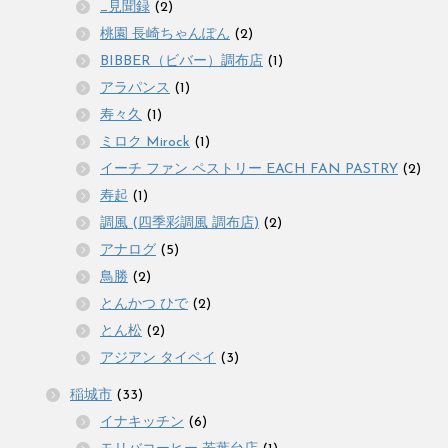
_見聞録
(2)
桃園 長崎ちゃんぽん
(2)
BIBBER（ビバー）調布店
(1)
アラパンス
(1)
寿々久
(1)
ミロク Mirock
(1)
イーチ ファン ペストリー EACH FAN PASTRY
(2)
寿起
(1)
調風 (四季彩調風 調布店)
(2)
アナログ
(5)
鳥勝
(2)
とんかつ ひで
(2)
とん松
(2)
アジアン タイペイ
(3)
稲城市
(33)
イナキッチン
(6)