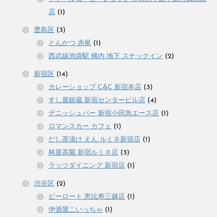
店
(1)
豊島区
(3)
とんかつ 赤尾
(1)
西武線池袋駅 構内 地下 スナックイン
(2)
新宿区
(14)
カレーショップ C&C 新宿本店
(3)
すし屋銀蔵 新宿センタービル店
(4)
デニッシュバー 新宿小田急エース店
(1)
ロマンスカー カフェ
(1)
だし茶漬け えん ルミネ新宿店
(1)
林屋茶園 新宿ルミネ店
(3)
ラッツダイニング 新宿店
(1)
渋谷区
(2)
ピーロート 恵比寿三越店
(1)
伊酒屋こいっちゃ
(1)