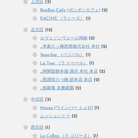
上京区
(3)
BonBon Cafe (ボンボンカフェ)
(2)
RACINE （ラシーヌ）
(1)
左京区
(12)
ルヴェソンヴェール岡崎
(2)
_本家八ッ橋西尾株式会社 本社
(2)
Vege-bar （ベジバル）
(1)
La Tour （ラ トゥール）
(1)
_阿闍梨餅本舗 満月 本社 本店
(2)
_聖護院八つ橋 総本店 本店
(2)
_無鄰菴 名勝庭園
(2)
中京区
(3)
Musee (ワインバー ミュゼ)
(1)
ムッシュいとう
(2)
西京区
(1)
La Colline （ラ コリーヌ）
(1)