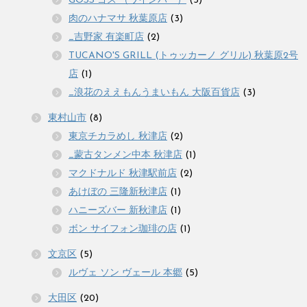
GOSS ゴス （ワインバー）
(5)
肉のハナマサ 秋葉原店
(3)
_吉野家 有楽町店
(2)
TUCANO'S GRILL (トゥッカーノ グリル) 秋葉原2号
店
(1)
_浪花のええもんうまいもん 大阪百貨店
(3)
東村山市
(8)
東京チカラめし 秋津店
(2)
_蒙古タンメン中本 秋津店
(1)
マクドナルド 秋津駅前店
(2)
あけぼの 三隆新秋津店
(1)
ハニーズバー 新秋津店
(1)
ボン サイフォン珈琲の店
(1)
文京区
(5)
ルヴェ ソン ヴェール 本郷
(5)
大田区
(20)