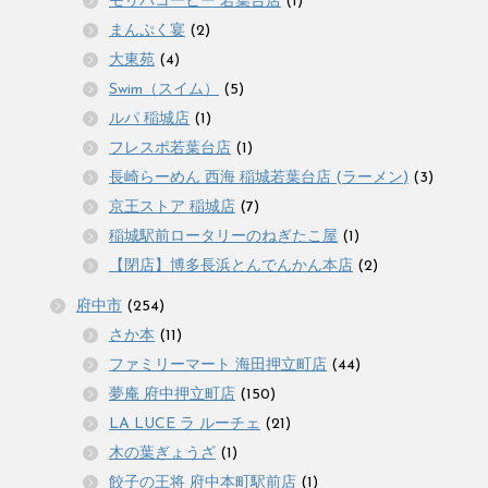
モリバコーヒー 若葉台店
(1)
まんぷく宴
(2)
大東苑
(4)
Swim（スイム）
(5)
ルパ 稲城店
(1)
フレスポ若葉台店
(1)
長崎らーめん 西海 稲城若葉台店 (ラーメン)
(3)
京王ストア 稲城店
(7)
稲城駅前ロータリーのねぎたこ屋
(1)
【閉店】博多長浜とんでんかん本店
(2)
府中市
(254)
さか本
(11)
ファミリーマート 海田押立町店
(44)
夢庵 府中押立町店
(150)
LA LUCE ラ ルーチェ
(21)
木の葉ぎょうざ
(1)
餃子の王将 府中本町駅前店
(1)