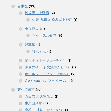
台東区
(22)
松坂屋 上野店
(4)
旬果 九州屋 松坂屋上野店
(1)
東京藝大
(11)
キャッスル食堂
(8)
浅草駅
(1)
福ちゃん
(1)
愛玉子（オーギョーチイ）
(1)
ささのや （炭火焼やきとり）
(1)
ホテルシャーウッド（鴬谷）
(2)
Cafe qum （カフェ クーム）
(1)
東久留米市
(19)
寿美吉 東久留米店
(1)
東久留米駅
(3)
金花 （甘味、せんべい）
(4)