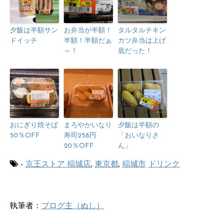
夕飯は半額サン
お弁当が半額！
タルタルチキン
ドイッチ
半額！半額だぁ
カツ弁当は上げ
～！
底だった！
おにぎり焼そば
まろやかいなり
夕飯は半額の
50％OFF
寿司258円
「おいなりさ
20％OFF
ん」
-
京王ストア 稲城店
,
東京都
,
稲城市
ドリンク
執筆者：
ブログ主（ぬし）