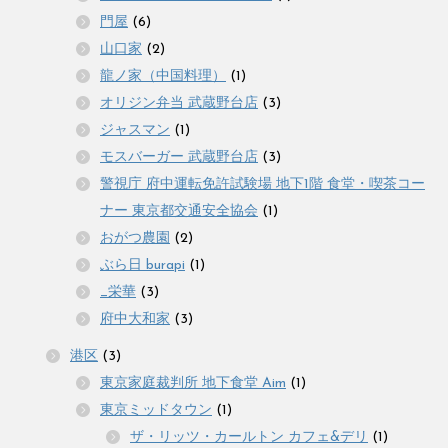
門屋
(6)
山口家
(2)
龍ノ家（中国料理）
(1)
オリジン弁当 武蔵野台店
(3)
ジャスマン
(1)
モスバーガー 武蔵野台店
(3)
警視庁 府中運転免許試験場 地下1階 食堂・喫茶コー
ナー 東京都交通安全協会
(1)
おがつ農園
(2)
ぶら日 burapi
(1)
_栄華
(3)
府中大和家
(3)
港区
(3)
東京家庭裁判所 地下食堂 Aim
(1)
東京ミッドタウン
(1)
ザ・リッツ・カールトン カフェ&デリ
(1)