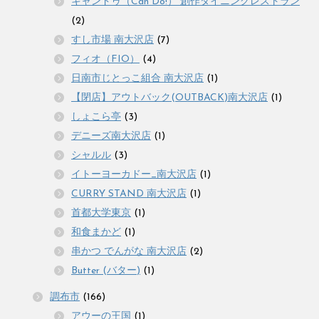
キャンドゥ（Can Do!） 創作ダイニングレストラン
(2)
すし市場 南大沢店
(7)
フィオ（FIO）
(4)
日南市じとっこ組合 南大沢店
(1)
【閉店】アウトバック(OUTBACK)南大沢店
(1)
しょこら亭
(3)
デニーズ南大沢店
(1)
シャルル
(3)
イトーヨーカドー_南大沢店
(1)
CURRY STAND 南大沢店
(1)
首都大学東京
(1)
和食まかど
(1)
串かつ でんがな 南大沢店
(2)
Butter (バター)
(1)
調布市
(166)
アウーの王国
(1)