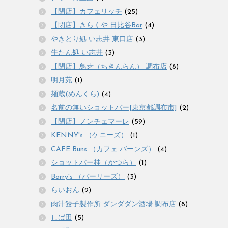
【閉店】カフェリッチ
(25)
【閉店】きらくや 日比谷Bar
(4)
やきとり処 い志井 東口店
(3)
牛たん処 い志井
(3)
【閉店】鳥赱（ちきんらん） 調布店
(8)
明月苑
(1)
麺蔵(めんくら)
(4)
名前の無いショットバー[東京都調布市]
(2)
【閉店】ノンチェマーレ
(59)
KENNY's （ケニーズ）
(1)
CAFE Buns （カフェ バーンズ）
(4)
ショットバー桂（かつら）
(1)
Barry's （バーリーズ）
(3)
らいおん
(2)
肉汁餃子製作所 ダンダダン酒場 調布店
(8)
しば田
(5)