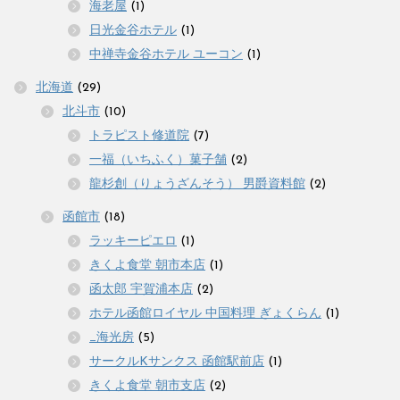
海老屋
(1)
日光金谷ホテル
(1)
中禅寺金谷ホテル ユーコン
(1)
北海道
(29)
北斗市
(10)
トラピスト修道院
(7)
一福（いちふく）菓子舗
(2)
龍杉創（りょうざんそう） 男爵資料館
(2)
函館市
(18)
ラッキーピエロ
(1)
きくよ食堂 朝市本店
(1)
函太郎 宇賀浦本店
(2)
ホテル函館ロイヤル 中国料理 ぎょくらん
(1)
_海光房
(5)
サークルKサンクス 函館駅前店
(1)
きくよ食堂 朝市支店
(2)