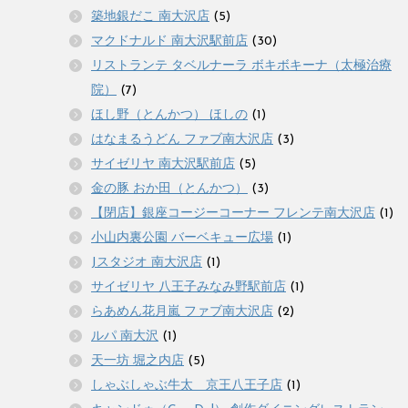
築地銀だこ 南大沢店
(5)
マクドナルド 南大沢駅前店
(30)
リストランテ タベルナーラ ボキボキーナ（太極治療
院）
(7)
ほし野（とんかつ） ほしの
(1)
はなまるうどん ファブ南大沢店
(3)
サイゼリヤ 南大沢駅前店
(5)
金の豚 おか田（とんかつ）
(3)
【閉店】銀座コージーコーナー フレンテ南大沢店
(1)
小山内裏公園 バーベキュー広場
(1)
Jスタジオ 南大沢店
(1)
サイゼリヤ 八王子みなみ野駅前店
(1)
らあめん花月嵐 ファブ南大沢店
(2)
ルパ 南大沢
(1)
天一坊 堀之内店
(5)
しゃぶしゃぶ牛太 京王八王子店
(1)