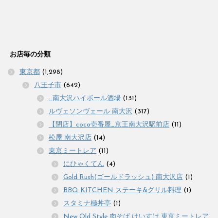
お店毎の分類
東京都
(1,298)
八王子市
(642)
_南大沢ハイボール酒場
(131)
ルヴェソンヴェール 南大沢
(317)
【閉店】coco壱番屋_京王南大沢駅前店
(11)
松屋 南大沢店
(14)
東京ミートレア
(11)
にひゃくてん
(4)
Gold Rush(ゴールドラッシュ) 南大沢店
(1)
BBQ KITCHEN ステーキ&グリル料理
(1)
スタミナ極丼亭
(1)
New Old Style 肉そば けいすけ 東京ミートレア