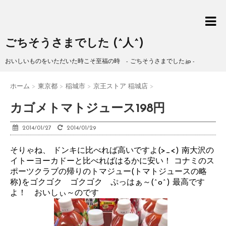
ごちそうさまでした (^人^)
おいしいものをいただいた時こそ至福の時 - ごちそうさまでした.jp -
ホーム
>
東京都
>
稲城市
>
京王ストア 稲城店
>
カゴメトマトジュース198円
2014/01/27
2014/01/29
そりゃね、 ドンキに比べれば高いですよ(>_<) 南大沢の
イトーヨーカドーと比べればはるかに安い！ コナミのス
ポーツクラブの帰りのトマジュー(トマトジュースの略
称)をゴクゴク ゴクゴク ぷっはぁ～(^o^) 最高です
よ！ おいしぃ～のです