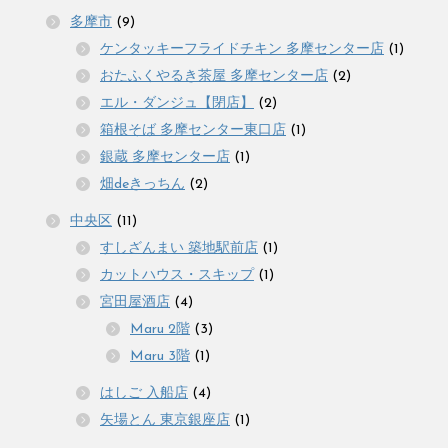
多摩市
(9)
ケンタッキーフライドチキン 多摩センター店
(1)
おたふくやるき茶屋 多摩センター店
(2)
エル・ダンジュ【閉店】
(2)
箱根そば 多摩センター東口店
(1)
銀蔵 多摩センター店
(1)
畑deきっちん
(2)
中央区
(11)
すしざんまい 築地駅前店
(1)
カットハウス・スキップ
(1)
宮田屋酒店
(4)
Maru 2階
(3)
Maru 3階
(1)
はしご 入船店
(4)
矢場とん 東京銀座店
(1)