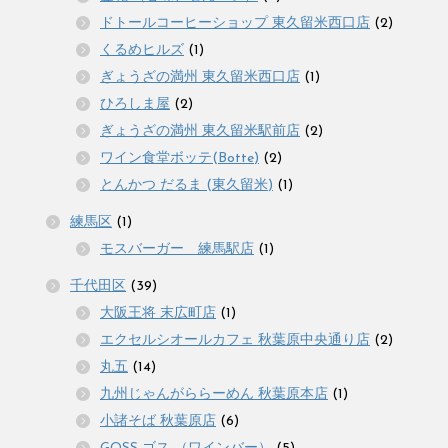
ドトールコーヒーショップ 東久留米西口店
(2)
くるめヒルズ
(1)
ぎょうざの満州 東久留米西口店
(1)
ひろしま屋
(2)
ぎょうざの満州 東久留米駅前店
(2)
ワイン食堂ボッテ(Botte)
(2)
とんかつ だるま (東久留米)
(1)
練馬区
(1)
モスバーガー 練馬駅店
(1)
千代田区
(39)
大阪王将 末広町店
(1)
エクセルシオールカフェ 秋葉原中央通り店
(2)
丸五
(14)
九州じゃんがららーめん 秋葉原本店
(1)
小諸そば 秋葉原店
(6)