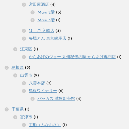
宮田屋酒店
(4)
Maru 2階
(3)
Maru 3階
(1)
はしご 入船店
(4)
矢場とん 東京銀座店
(1)
江東区
(1)
からあげのジョー 九州秘伝の味 からあげ専門店
(1)
島根県
(9)
出雲市
(9)
八雲本店
(2)
島根ワイナリー
(6)
バッカス 試飲即売館
(4)
千葉県
(1)
富津市
(1)
主船（ふなおさ）
(1)