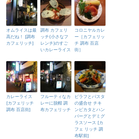
オムライスは最
調布 カフェリ
コロニヤルカレ
高だね！ [調布
ッチ(小さなフ
ー［カフェリッ
カフェリッチ]
レンチ)のすご
チ 調布 百店
いカレーライス
街］
カレーライス
フルーティなカ
ピラフとパスタ
[カフェリッチ
レーに脱帽 調
の盛合せ チキ
調布 百店街]
布カフェリッチ
ンピカタとハン
バーグとデミグ
ラスソース [カ
フェ リッチ 調
布駅前]