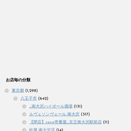
お店毎の分類
東京都
(1,298)
八王子市
(642)
_南大沢ハイボール酒場
(131)
ルヴェソンヴェール 南大沢
(317)
【閉店】coco壱番屋_京王南大沢駅前店
(11)
松屋 南大沢店
(14)