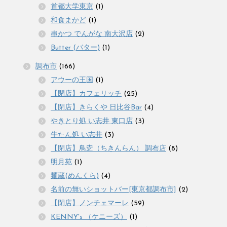
首都大学東京
(1)
和食まかど
(1)
串かつ でんがな 南大沢店
(2)
Butter (バター)
(1)
調布市
(166)
アウーの王国
(1)
【閉店】カフェリッチ
(25)
【閉店】きらくや 日比谷Bar
(4)
やきとり処 い志井 東口店
(3)
牛たん処 い志井
(3)
【閉店】鳥赱（ちきんらん） 調布店
(8)
明月苑
(1)
麺蔵(めんくら)
(4)
名前の無いショットバー[東京都調布市]
(2)
【閉店】ノンチェマーレ
(59)
KENNY's （ケニーズ）
(1)