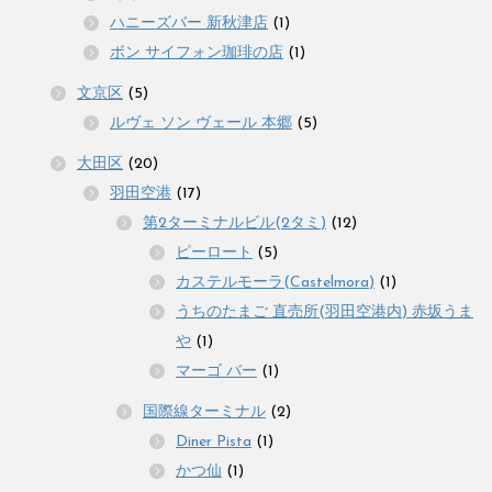
ハニーズバー 新秋津店
(1)
ボン サイフォン珈琲の店
(1)
文京区
(5)
ルヴェ ソン ヴェール 本郷
(5)
大田区
(20)
羽田空港
(17)
第2ターミナルビル(2タミ)
(12)
ピーロート
(5)
カステルモーラ(Castelmora)
(1)
うちのたまご 直売所(羽田空港内) 赤坂うま
や
(1)
マーゴ バー
(1)
国際線ターミナル
(2)
Diner Pista
(1)
かつ仙
(1)