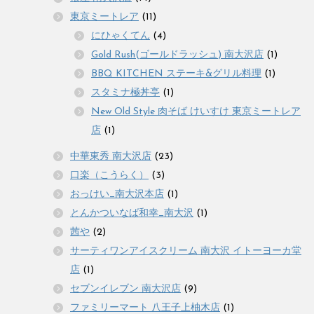
東京ミートレア
(11)
にひゃくてん
(4)
Gold Rush(ゴールドラッシュ) 南大沢店
(1)
BBQ KITCHEN ステーキ&グリル料理
(1)
スタミナ極丼亭
(1)
New Old Style 肉そば けいすけ 東京ミートレア
店
(1)
中華東秀 南大沢店
(23)
口楽（こうらく）
(3)
おっけい_南大沢本店
(1)
とんかついなば和幸_南大沢
(1)
茜や
(2)
サーティワンアイスクリーム 南大沢 イトーヨーカ堂
店
(1)
セブンイレブン 南大沢店
(9)
ファミリーマート 八王子上柚木店
(1)