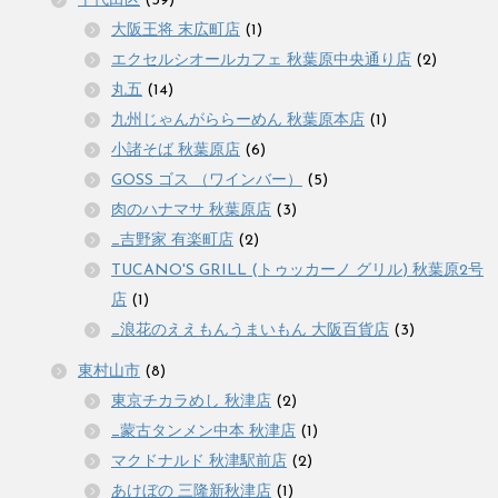
千代田区
(39)
大阪王将 末広町店
(1)
エクセルシオールカフェ 秋葉原中央通り店
(2)
丸五
(14)
九州じゃんがららーめん 秋葉原本店
(1)
小諸そば 秋葉原店
(6)
GOSS ゴス （ワインバー）
(5)
肉のハナマサ 秋葉原店
(3)
_吉野家 有楽町店
(2)
TUCANO'S GRILL (トゥッカーノ グリル) 秋葉原2号
店
(1)
_浪花のええもんうまいもん 大阪百貨店
(3)
東村山市
(8)
東京チカラめし 秋津店
(2)
_蒙古タンメン中本 秋津店
(1)
マクドナルド 秋津駅前店
(2)
あけぼの 三隆新秋津店
(1)