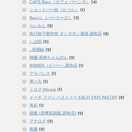
CAFE Buns （カフェ バーンズ）
(4)
ショットバー桂（かつら）
(1)
Barry's （バーリーズ）
(3)
らいおん
(2)
肉汁餃子製作所 ダンダダン酒場 調布店
(8)
しば田
(5)
_見聞録
(2)
桃園 長崎ちゃんぽん
(2)
BIBBER（ビバー）調布店
(1)
アラパンス
(1)
寿々久
(1)
ミロク Mirock
(1)
イーチ ファン ペストリー EACH FAN PASTRY
(2)
寿起
(1)
調風 (四季彩調風 調布店)
(2)
アナログ
(5)
鳥勝
(2)