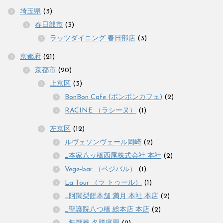
埼玉県
(3)
春日部市
(3)
ラッツダイニング 春日部店
(3)
京都府
(21)
京都市
(20)
上京区
(3)
BonBon Cafe (ボンボンカフェ)
(2)
RACINE （ラシーヌ）
(1)
左京区
(12)
ルヴェソンヴェール岡崎
(2)
_本家八ッ橋西尾株式会社 本社
(2)
Vege-bar （ベジバル）
(1)
La Tour （ラ トゥール）
(1)
_阿闍梨餅本舗 満月 本社 本店
(2)
_聖護院八つ橋 総本店 本店
(2)