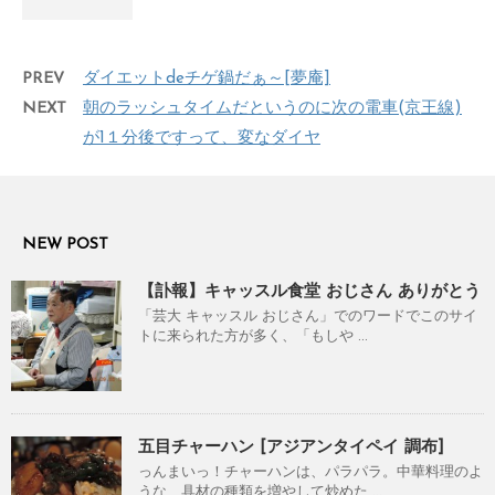
PREV
ダイエットdeチゲ鍋だぁ～[夢庵]
NEXT
朝のラッシュタイムだというのに次の電車(京王線)
が1１分後ですって、変なダイヤ
NEW POST
【訃報】キャッスル食堂 おじさん ありがとう
「芸大 キャッスル おじさん」でのワードでこのサイ
トに来られた方が多く、「もしや ...
五目チャーハン [アジアンタイペイ 調布]
っんまいっ！チャーハンは、パラパラ。中華料理のよ
うな、具材の種類を増やして炒めた ...