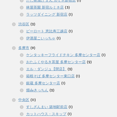
だし茶漬け えん ルミネ新宿店
(1)
林屋茶園 新宿ルミネ店
(3)
ラッツダイニング 新宿店
(1)
渋谷区
(2)
ピーロート 恵比寿三越店
(1)
伊酒屋こいっちゃ
(1)
多摩市
(9)
ケンタッキーフライドチキン 多摩センター店
(1)
おたふくやるき茶屋 多摩センター店
(2)
エル・ダンジュ【閉店】
(2)
箱根そば 多摩センター東口店
(1)
銀蔵 多摩センター店
(1)
畑deきっちん
(2)
中央区
(11)
すしざんまい 築地駅前店
(1)
カットハウス・スキップ
(1)