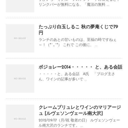
リンクバーが無料になる、「魔法の無料 ...
たっぷり白玉しるこ 秋の夢庵くじで79
円
ランチのあとの甘いものは、至福の時ですねぇ
～！（*^_^*） これで この後に、 ...
ボジョレー2014・・・・・ と、ある会話
・・・・・と、ある会話 A氏 「ブログ主さ
ん、ワインの記事が多いで ...
クレームブリュレとワインのマリアージ
ュ [ルヴェソンヴェール南大沢]
2012/09/17（月/祝 敬老の日） ルヴェソンヴェー
ル南大沢のランチです。 ...