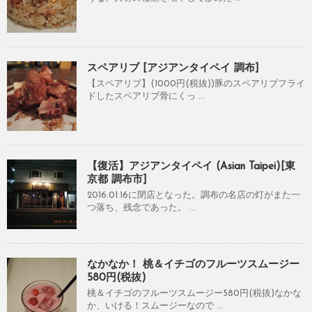
スペアリブ [アジアンタイペイ 調布]
【スペアリブ】(1000円(税抜))豚のスペアリブフライ
ドしたスペアリブ骨にくっ ...
【復活】アジアンタイペイ (Asian Taipei)[東
京都 調布市]
2016.01.16に閉店となった。調布の名店の灯がまた一
つ落ち、残念であった。 ...
なかなか！ 桃＆イチゴのフルーツスムージー
580円(税抜)
桃＆イチゴのフルーツスムージー580円(税抜)なかな
か、いける！スムージーなので ...