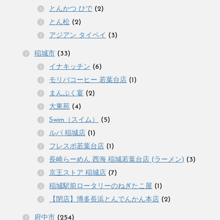
とんかつ ひで
(2)
とん松
(2)
アジアン タイペイ
(3)
稲城市
(33)
イナキッチン
(6)
モリバコーヒー 若葉台店
(1)
まんぷく宴
(2)
大東苑
(4)
Swim（スイム）
(5)
ルパ 稲城店
(1)
フレスポ若葉台店
(1)
長崎らーめん 西海 稲城若葉台店 (ラーメン)
(3)
京王ストア 稲城店
(7)
稲城駅前ロータリーのねぎたこ屋
(1)
【閉店】博多長浜とんでんかん本店
(2)
府中市
(254)