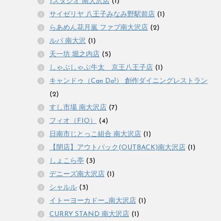
Jスタジオ 南大沢店
(1)
サイゼリヤ 八王子みなみ野駅前店
(1)
らあめん花月嵐 ファブ南大沢店
(2)
ルパ 南大沢
(1)
天一坊 堀之内店
(5)
しゃぶしゃぶ牛太 京王八王子店
(1)
キャンドゥ（Can Do!） 創作ダイニングレストラン
(2)
すし市場 南大沢店
(7)
フィオ（FIO）
(4)
日南市じとっこ組合 南大沢店
(1)
【閉店】アウトバック(OUTBACK)南大沢店
(1)
しょこら亭
(3)
デニーズ南大沢店
(1)
シャルル
(3)
イトーヨーカドー_南大沢店
(1)
CURRY STAND 南大沢店
(1)