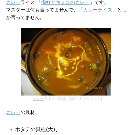
カレー
ライス 「
海鮮とキノコのカレー
」です。
マスターは何も言ってませんで、「
カレーライス
」とし
か言ってません。
カレー
ライス（特盛）[調布 カフェリッチ]
カレー
の具材、
ホタテの貝柱(大)、