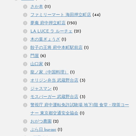
さか本
(11)
ファミリーマート 海田押立町店
(44)
夢庵 府中押立町店
(150)
LA LUCE ラ ルーチェ
(21)
木の葉ぎょうざ
(1)
餃子の王将 府中本町駅前店
(1)
門屋
(6)
山口家
(2)
龍ノ家（中国料理）
(1)
オリジン弁当 武蔵野台店
(3)
ジャスマン
(1)
モスバーガー 武蔵野台店
(3)
警視庁 府中運転免許試験場 地下1階 食堂・喫茶コー
ナー 東京都交通安全協会
(1)
おがつ農園
(2)
ぶら日 burapi
(1)