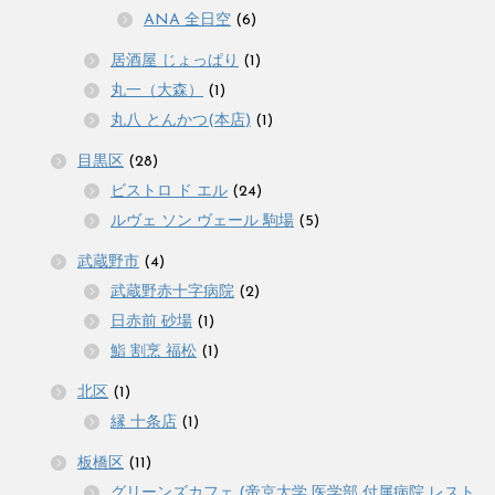
ANA 全日空
(6)
居酒屋 じょっぱり
(1)
丸一（大森）
(1)
丸八 とんかつ(本店)
(1)
目黒区
(28)
ビストロ ド エル
(24)
ルヴェ ソン ヴェール 駒場
(5)
武蔵野市
(4)
武蔵野赤十字病院
(2)
日赤前 砂場
(1)
鮨 割烹 福松
(1)
北区
(1)
縁 十条店
(1)
板橋区
(11)
グリーンズカフェ (帝京大学 医学部 付属病院 レスト