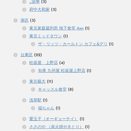
_栄華
(3)
府中大和家
(3)
港区
(3)
東京家庭裁判所 地下食堂 Aim
(1)
東京ミッドタウン
(1)
ザ・リッツ・カールトン カフェ&デリ
(1)
台東区
(22)
松坂屋 上野店
(4)
旬果 九州屋 松坂屋上野店
(1)
東京藝大
(11)
キャッスル食堂
(8)
浅草駅
(1)
福ちゃん
(1)
愛玉子（オーギョーチイ）
(1)
ささのや （炭火焼やきとり）
(1)