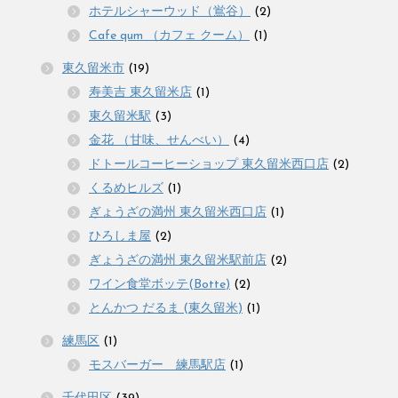
ホテルシャーウッド（鴬谷）
(2)
Cafe qum （カフェ クーム）
(1)
東久留米市
(19)
寿美吉 東久留米店
(1)
東久留米駅
(3)
金花 （甘味、せんべい）
(4)
ドトールコーヒーショップ 東久留米西口店
(2)
くるめヒルズ
(1)
ぎょうざの満州 東久留米西口店
(1)
ひろしま屋
(2)
ぎょうざの満州 東久留米駅前店
(2)
ワイン食堂ボッテ(Botte)
(2)
とんかつ だるま (東久留米)
(1)
練馬区
(1)
モスバーガー 練馬駅店
(1)