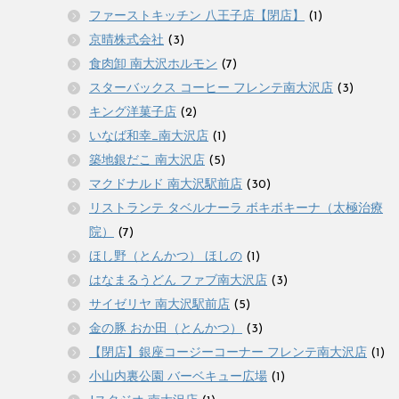
ファーストキッチン 八王子店【閉店】
(1)
京晴株式会社
(3)
食肉卸 南大沢ホルモン
(7)
スターバックス コーヒー フレンテ南大沢店
(3)
キング洋菓子店
(2)
いなば和幸_南大沢店
(1)
築地銀だこ 南大沢店
(5)
マクドナルド 南大沢駅前店
(30)
リストランテ タベルナーラ ボキボキーナ（太極治療
院）
(7)
ほし野（とんかつ） ほしの
(1)
はなまるうどん ファブ南大沢店
(3)
サイゼリヤ 南大沢駅前店
(5)
金の豚 おか田（とんかつ）
(3)
【閉店】銀座コージーコーナー フレンテ南大沢店
(1)
小山内裏公園 バーベキュー広場
(1)