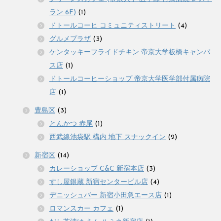
ラン 6F)
(1)
ドトールコーヒ コミュニティストリート
(4)
グルメプラザ
(3)
ケンタッキーフライドチキン 帝京大学板橋キャンパ
ス店
(1)
ドトールコーヒーショップ 帝京大学医学部付属病院
店
(1)
豊島区
(3)
とんかつ 赤尾
(1)
西武線池袋駅 構内 地下 スナックイン
(2)
新宿区
(14)
カレーショップ C&C 新宿本店
(3)
すし屋銀蔵 新宿センタービル店
(4)
デニッシュバー 新宿小田急エース店
(1)
ロマンスカー カフェ
(1)