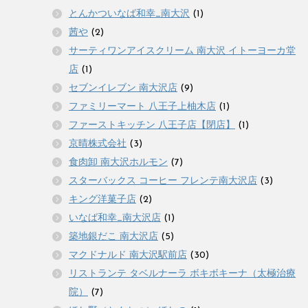
とんかついなば和幸_南大沢
(1)
茜や
(2)
サーティワンアイスクリーム 南大沢 イトーヨーカ堂
店
(1)
セブンイレブン 南大沢店
(9)
ファミリーマート 八王子上柚木店
(1)
ファーストキッチン 八王子店【閉店】
(1)
京晴株式会社
(3)
食肉卸 南大沢ホルモン
(7)
スターバックス コーヒー フレンテ南大沢店
(3)
キング洋菓子店
(2)
いなば和幸_南大沢店
(1)
築地銀だこ 南大沢店
(5)
マクドナルド 南大沢駅前店
(30)
リストランテ タベルナーラ ボキボキーナ（太極治療
院）
(7)