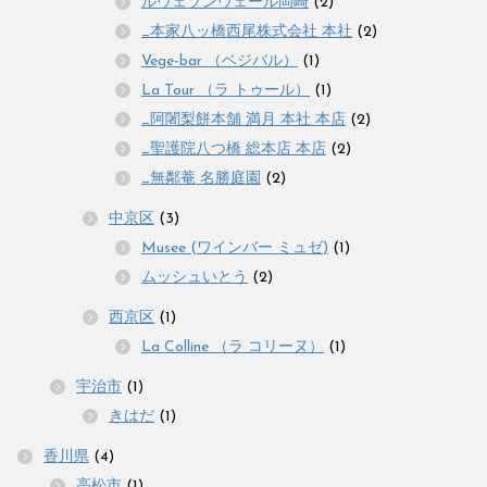
ルヴェソンヴェール岡崎
(2)
_本家八ッ橋西尾株式会社 本社
(2)
Vege-bar （ベジバル）
(1)
La Tour （ラ トゥール）
(1)
_阿闍梨餅本舗 満月 本社 本店
(2)
_聖護院八つ橋 総本店 本店
(2)
_無鄰菴 名勝庭園
(2)
中京区
(3)
Musee (ワインバー ミュゼ)
(1)
ムッシュいとう
(2)
西京区
(1)
La Colline （ラ コリーヌ）
(1)
宇治市
(1)
きはだ
(1)
香川県
(4)
高松市
(1)