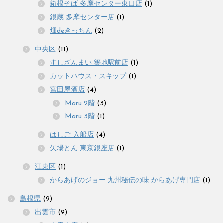
箱根そば 多摩センター東口店
(1)
銀蔵 多摩センター店
(1)
畑deきっちん
(2)
中央区
(11)
すしざんまい 築地駅前店
(1)
カットハウス・スキップ
(1)
宮田屋酒店
(4)
Maru 2階
(3)
Maru 3階
(1)
はしご 入船店
(4)
矢場とん 東京銀座店
(1)
江東区
(1)
からあげのジョー 九州秘伝の味 からあげ専門店
(1)
島根県
(9)
出雲市
(9)