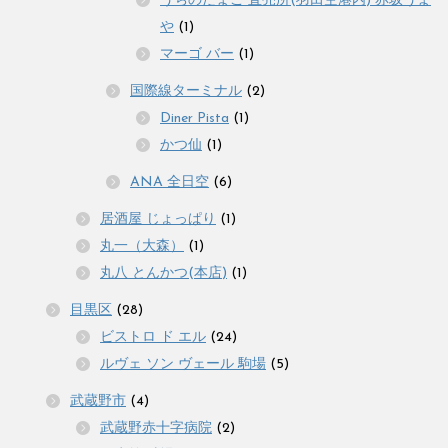
うちのたまご 直売所(羽田空港内) 赤坂うま
や
(1)
マーゴ バー
(1)
国際線ターミナル
(2)
Diner Pista
(1)
かつ仙
(1)
ANA 全日空
(6)
居酒屋 じょっぱり
(1)
丸一（大森）
(1)
丸八 とんかつ(本店)
(1)
目黒区
(28)
ビストロ ド エル
(24)
ルヴェ ソン ヴェール 駒場
(5)
武蔵野市
(4)
武蔵野赤十字病院
(2)