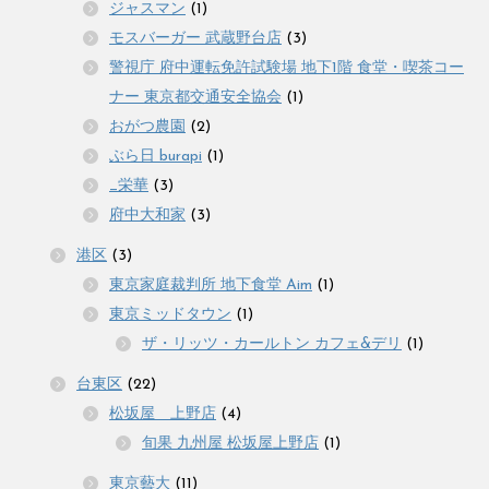
ジャスマン
(1)
モスバーガー 武蔵野台店
(3)
警視庁 府中運転免許試験場 地下1階 食堂・喫茶コー
ナー 東京都交通安全協会
(1)
おがつ農園
(2)
ぶら日 burapi
(1)
_栄華
(3)
府中大和家
(3)
港区
(3)
東京家庭裁判所 地下食堂 Aim
(1)
東京ミッドタウン
(1)
ザ・リッツ・カールトン カフェ&デリ
(1)
台東区
(22)
松坂屋 上野店
(4)
旬果 九州屋 松坂屋上野店
(1)
東京藝大
(11)