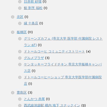
日赤前 砂場
(1)
鮨 割烹 福松
(1)
北区
(1)
縁 十条店
(1)
板橋区
(11)
グリーンズカフェ (帝京大学 医学部 付属病院 レスト
ラン 6F)
(1)
ドトールコーヒ コミュニティストリート
(4)
グルメプラザ
(3)
ケンタッキーフライドチキン 帝京大学板橋キャンパ
ス店
(1)
ドトールコーヒーショップ 帝京大学医学部付属病院
店
(1)
豊島区
(3)
とんかつ 赤尾
(1)
西武線池袋駅 構内 地下 スナックイン
(2)