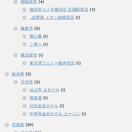
相模原市
(4)
珈琲所コメダ珈琲店 古淵駅前店
(3)
_吉野家 イオン相模原店
(1)
鎌倉市
(2)
無心庵
(1)
こ寿々
(1)
横須賀市
(1)
東京湾フェリー船内売店
(1)
栃木県
(5)
日光市
(5)
ゆば亭 ますだや
(1)
海老屋
(1)
日光金谷ホテル
(1)
中禅寺金谷ホテル ユーコン
(1)
北海道
(29)