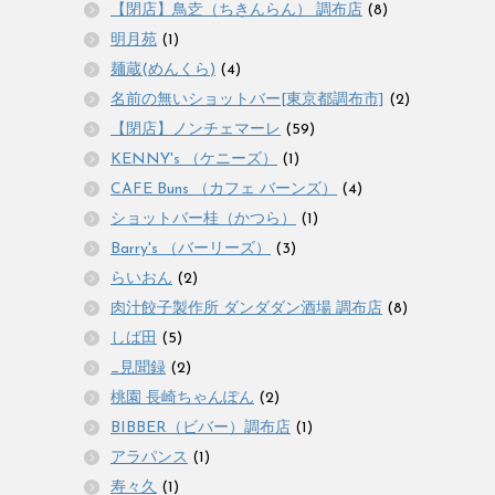
【閉店】鳥赱（ちきんらん） 調布店
(8)
明月苑
(1)
麺蔵(めんくら)
(4)
名前の無いショットバー[東京都調布市]
(2)
【閉店】ノンチェマーレ
(59)
KENNY's （ケニーズ）
(1)
CAFE Buns （カフェ バーンズ）
(4)
ショットバー桂（かつら）
(1)
Barry's （バーリーズ）
(3)
らいおん
(2)
肉汁餃子製作所 ダンダダン酒場 調布店
(8)
しば田
(5)
_見聞録
(2)
桃園 長崎ちゃんぽん
(2)
BIBBER（ビバー）調布店
(1)
アラパンス
(1)
寿々久
(1)