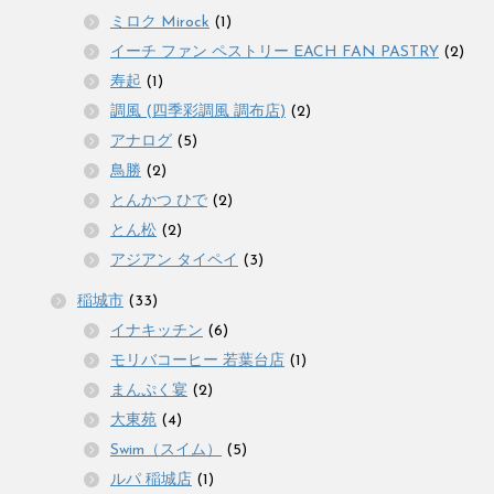
ミロク Mirock
(1)
イーチ ファン ペストリー EACH FAN PASTRY
(2)
寿起
(1)
調風 (四季彩調風 調布店)
(2)
アナログ
(5)
鳥勝
(2)
とんかつ ひで
(2)
とん松
(2)
アジアン タイペイ
(3)
稲城市
(33)
イナキッチン
(6)
モリバコーヒー 若葉台店
(1)
まんぷく宴
(2)
大東苑
(4)
Swim（スイム）
(5)
ルパ 稲城店
(1)