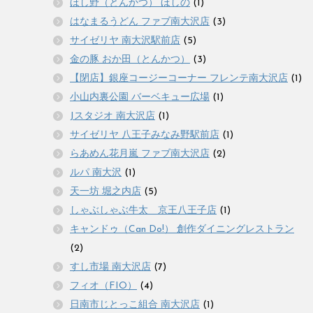
ほし野（とんかつ） ほしの
(1)
はなまるうどん ファブ南大沢店
(3)
サイゼリヤ 南大沢駅前店
(5)
金の豚 おか田（とんかつ）
(3)
【閉店】銀座コージーコーナー フレンテ南大沢店
(1)
小山内裏公園 バーベキュー広場
(1)
Jスタジオ 南大沢店
(1)
サイゼリヤ 八王子みなみ野駅前店
(1)
らあめん花月嵐 ファブ南大沢店
(2)
ルパ 南大沢
(1)
天一坊 堀之内店
(5)
しゃぶしゃぶ牛太 京王八王子店
(1)
キャンドゥ（Can Do!） 創作ダイニングレストラン
(2)
すし市場 南大沢店
(7)
フィオ（FIO）
(4)
日南市じとっこ組合 南大沢店
(1)