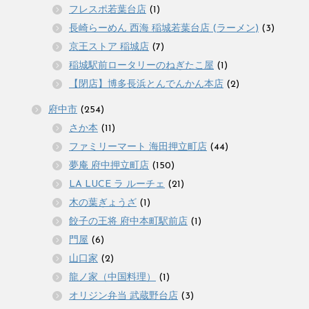
フレスポ若葉台店
(1)
長崎らーめん 西海 稲城若葉台店 (ラーメン)
(3)
京王ストア 稲城店
(7)
稲城駅前ロータリーのねぎたこ屋
(1)
【閉店】博多長浜とんでんかん本店
(2)
府中市
(254)
さか本
(11)
ファミリーマート 海田押立町店
(44)
夢庵 府中押立町店
(150)
LA LUCE ラ ルーチェ
(21)
木の葉ぎょうざ
(1)
餃子の王将 府中本町駅前店
(1)
門屋
(6)
山口家
(2)
龍ノ家（中国料理）
(1)
オリジン弁当 武蔵野台店
(3)