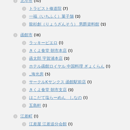
北斗市
(10)
トラピスト修道院
(7)
一福（いちふく）菓子舗
(2)
龍杉創（りょうざんそう） 男爵資料館
(2)
函館市
(18)
ラッキーピエロ
(1)
きくよ食堂 朝市本店
(1)
函太郎 宇賀浦本店
(2)
ホテル函館ロイヤル 中国料理 ぎょくらん
(1)
_海光房
(5)
サークルKサンクス 函館駅前店
(1)
きくよ食堂 朝市支店
(2)
はこだて塩らーめん しなの
(1)
五島軒
(1)
江差町
(1)
江差屋 江差追分会館
(1)