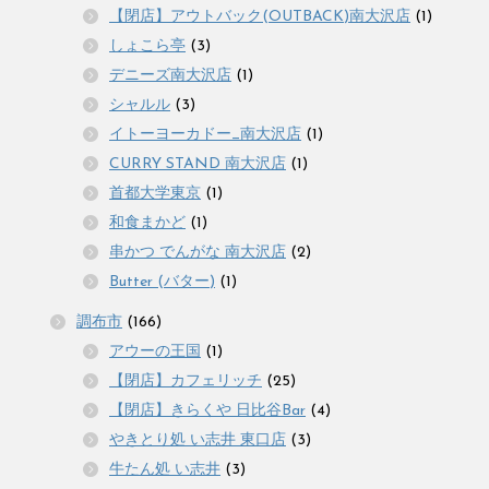
【閉店】アウトバック(OUTBACK)南大沢店
(1)
しょこら亭
(3)
デニーズ南大沢店
(1)
シャルル
(3)
イトーヨーカドー_南大沢店
(1)
CURRY STAND 南大沢店
(1)
首都大学東京
(1)
和食まかど
(1)
串かつ でんがな 南大沢店
(2)
Butter (バター)
(1)
調布市
(166)
アウーの王国
(1)
【閉店】カフェリッチ
(25)
【閉店】きらくや 日比谷Bar
(4)
やきとり処 い志井 東口店
(3)
牛たん処 い志井
(3)