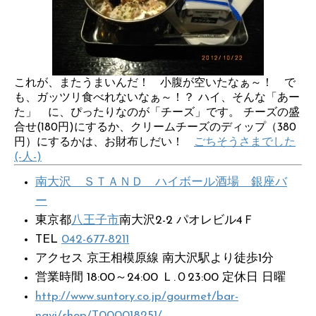
これが、またうまいんだ！ 小腹が空いたなぁ～！ で
も、ガッツリ食べれないなぁ～！？ ハイ、そんな「あー
た」 に、ぴったりなのが「チーズ」です。 チーズの盛
合せ(180円)にするか、クリームチーズのディップ（380
円）にするかは、お財布しだい！
ごちそうさまでした
(-人-)
南大沢 ＳＴＡＮＤ ハイボール酒場 銀座バ
ー
東京都
八王子市
南大沢2-2 パオレビル4Ｆ
TEL
042-677-8211
アクセス 京王相模原線 南大沢駅より徒歩1分
営業時間 18:00～24:00 Ｌ.Ｏ23:00 定休日 日曜
http://www.suntory.co.jp/gourmet/bar-
navi/shop/T000018251/