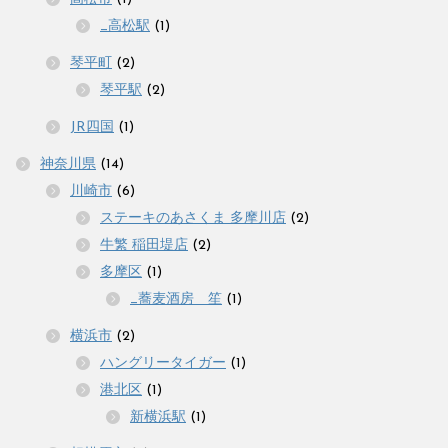
_高松駅
(1)
琴平町
(2)
琴平駅
(2)
JR四国
(1)
神奈川県
(14)
川崎市
(6)
ステーキのあさくま 多摩川店
(2)
牛繁 稲田堤店
(2)
多摩区
(1)
_蕎麦酒房 笙
(1)
横浜市
(2)
ハングリータイガー
(1)
港北区
(1)
新横浜駅
(1)