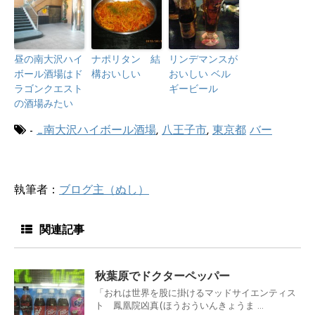
昼の南大沢ハイ
ナポリタン 結
リンデマンスが
ボール酒場はド
構おいしい
おいしい ベル
ラゴンクエスト
ギービール
の酒場みたい
-
_南大沢ハイボール酒場
,
八王子市
,
東京都
バー
執筆者：
ブログ主（ぬし）
関連記事
秋葉原でドクターペッパー
「おれは世界を股に掛けるマッドサイエンティス
ト 鳳凰院凶真(ほうおういんきょうま ...