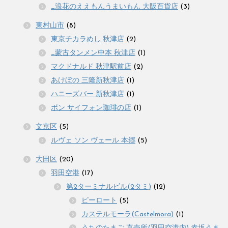
_浪花のええもんうまいもん 大阪百貨店
(3)
東村山市
(8)
東京チカラめし 秋津店
(2)
_蒙古タンメン中本 秋津店
(1)
マクドナルド 秋津駅前店
(2)
あけぼの 三隆新秋津店
(1)
ハニーズバー 新秋津店
(1)
ボン サイフォン珈琲の店
(1)
文京区
(5)
ルヴェ ソン ヴェール 本郷
(5)
大田区
(20)
羽田空港
(17)
第2ターミナルビル(2タミ)
(12)
ピーロート
(5)
カステルモーラ(Castelmora)
(1)