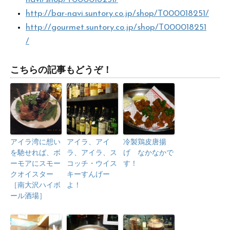
http://bar-navi.suntory.co.jp/shop/T000018251/
http://gourmet.suntory.co.jp/shop/T000018251
/
こちらの記事もどうぞ！
アイラ湾に想い
アイラ、アイ
冷製鶏皮唐揚
を馳せれば、ボ
ラ、アイラ、ス
げ なかなかで
ーモアにスモー
コッチ・ウイス
す！
クオイスター
キーすんげー
［南大沢ハイボ
よ！
ール酒場］