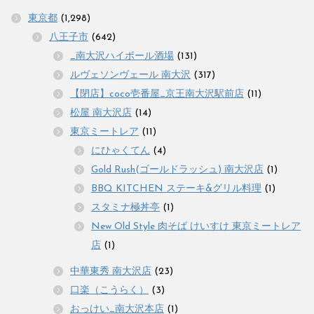
東京都
(1,298)
八王子市
(642)
_南大沢ハイボール酒場
(131)
ルヴェソンヴェール 南大沢
(317)
【閉店】coco壱番屋_京王南大沢駅前店
(11)
松屋 南大沢店
(14)
東京ミートレア
(11)
にひゃくてん
(4)
Gold Rush(ゴールドラッシュ) 南大沢店
(1)
BBQ KITCHEN ステーキ&グリル料理
(1)
スタミナ極丼亭
(1)
New Old Style 肉そば けいすけ 東京ミートレア
店
(1)
中華東秀 南大沢店
(23)
口楽（こうらく）
(3)
おっけい_南大沢本店
(1)