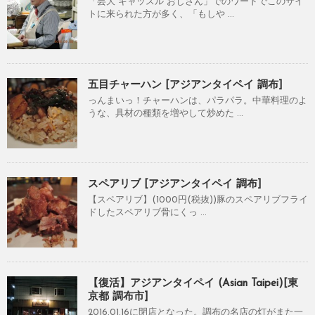
「芸大 キャッスル おじさん」でのワードでこのサイ
トに来られた方が多く、「もしや ...
五目チャーハン [アジアンタイペイ 調布]
っんまいっ！チャーハンは、パラパラ。中華料理のよ
うな、具材の種類を増やして炒めた ...
スペアリブ [アジアンタイペイ 調布]
【スペアリブ】(1000円(税抜))豚のスペアリブフライ
ドしたスペアリブ骨にくっ ...
【復活】アジアンタイペイ (Asian Taipei)[東
京都 調布市]
2016.01.16に閉店となった。調布の名店の灯がまた一