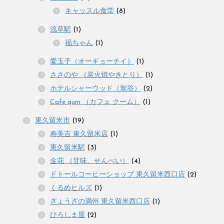
キャッスル食堂
(8)
浅草駅
(1)
福ちゃん
(1)
愛玉子（オーギョーチイ）
(1)
ささのや （炭火焼やきとり）
(1)
ホテルシャーウッド（鴬谷）
(2)
Cafe qum （カフェ クーム）
(1)
東久留米市
(19)
寿美吉 東久留米店
(1)
東久留米駅
(3)
金花 （甘味、せんべい）
(4)
ドトールコーヒーショップ 東久留米西口店
(2)
くるめヒルズ
(1)
ぎょうざの満州 東久留米西口店
(1)
ひろしま屋
(2)