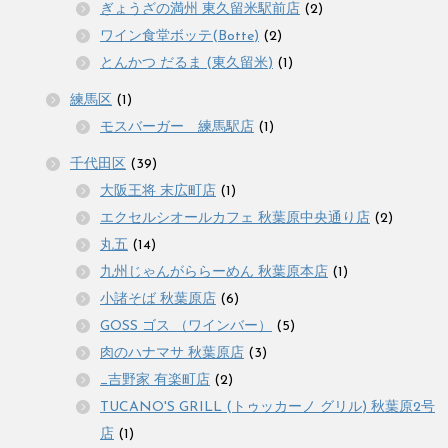
ぎょうざの満州 東久留米駅前店
(2)
ワイン食堂ボッテ(Botte)
(2)
とんかつ だるま (東久留米)
(1)
練馬区
(1)
モスバーガー 練馬駅店
(1)
千代田区
(39)
大阪王将 末広町店
(1)
エクセルシオールカフェ 秋葉原中央通り店
(2)
丸五
(14)
九州じゃんがららーめん 秋葉原本店
(1)
小諸そば 秋葉原店
(6)
GOSS ゴス （ワインバー）
(5)
肉のハナマサ 秋葉原店
(3)
_吉野家 有楽町店
(2)
TUCANO'S GRILL (トゥッカーノ グリル) 秋葉原2号
店
(1)