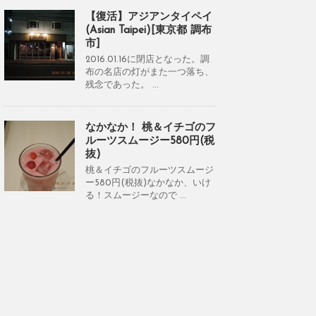
【復活】アジアンタイペイ
(Asian Taipei)[東京都 調布
市]
2016.01.16に閉店となった。調
布の名店の灯がまた一つ落ち、
残念であった。 ...
なかなか！ 桃＆イチゴのフ
ルーツスムージー580円(税
抜)
桃＆イチゴのフルーツスムージ
ー580円(税抜)なかなか、いけ
る！スムージーなので ...