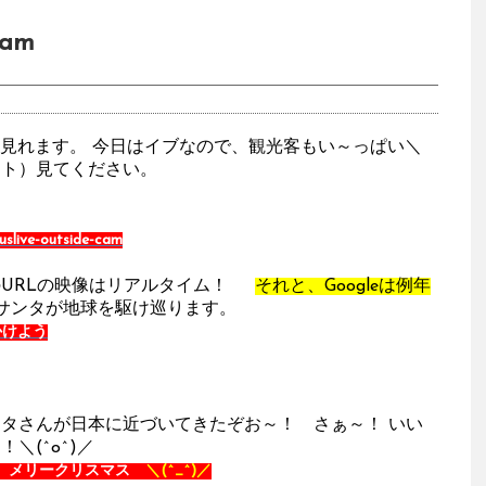
am
時中見れます。 今日はイブなので、観光客もい～っぱい＼
ースト）見てください。
uslive-outside-cam
のURLの映像はリアルタイム！
それと、Googleは例年
）でサンタが地球を駆け巡ります。
いかけよう
ンタさんが日本に近づいてきたぞお～！ さぁ～！ いい
＼(^o^)／
メリークリスマス
＼(^_^)／