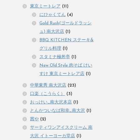
東京ミートレア
(11)
にひゃくてん
(4)
Gold Rush(ゴールドラッシ
ュ) 南大沢店
(1)
BBQ KITCHEN ステーキ&
グリル料理
(1)
スタミナ極丼亭
(1)
New Old Style 肉そば けい
すけ 東京ミートレア店
(1)
中華東秀 南大沢店
(23)
口楽（こうらく）
(3)
おっけい_南大沢本店
(1)
とんかついなば和幸_南大沢
(1)
茜や
(2)
サーティワンアイスクリーム 南
大沢 イトーヨーカ堂店
(1)