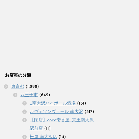
お店毎の分類
東京都
(1,298)
八王子市
(642)
_南大沢ハイボール酒場
(131)
ルヴェソンヴェール 南大沢
(317)
【閉店】coco壱番屋_京王南大沢
駅前店
(11)
松屋 南大沢店
(14)