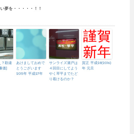
いい夢を・・・・・！！
え？勘違
あけましておめで
サンライズ瀬戸は
賀正 平成28(2016)
[廉価]
とうございます
４回目にしてよう
年 元旦
2015年 平成27年
やく琴平までたど
り着けるのか？