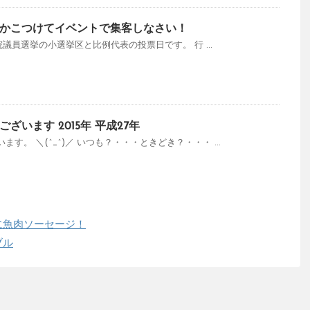
かこつけてイベントで集客しなさい！
議院議員選挙の小選挙区と比例代表の投票日です。 行 ...
ざいます 2015年 平成27年
す。 ＼(^_^)／ いつも？・・・ときどき？・・・ ...
に魚肉ソーセージ！
ブル