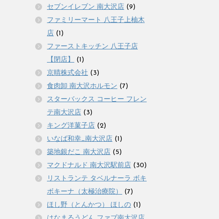
セブンイレブン 南大沢店
(9)
ファミリーマート 八王子上柚木
店
(1)
ファーストキッチン 八王子店
【閉店】
(1)
京晴株式会社
(3)
食肉卸 南大沢ホルモン
(7)
スターバックス コーヒー フレン
テ南大沢店
(3)
キング洋菓子店
(2)
いなば和幸_南大沢店
(1)
築地銀だこ 南大沢店
(5)
マクドナルド 南大沢駅前店
(30)
リストランテ タベルナーラ ボキ
ボキーナ（太極治療院）
(7)
ほし野（とんかつ） ほしの
(1)
はなまるうどん ファブ南大沢店