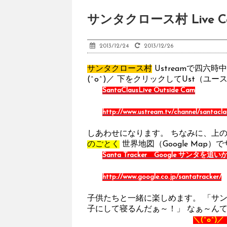
サンタクロース村 Live C
2013/12/24
2013/12/26
サンタクロース村
Ustreamで四六
(^o^)／ 下をクリックしてUst（ユ
SantaClausLive Outside Cam
http://www.ustream.tv/channel/santacla
しあわせになります。 ちなみに、上
のごとく
世界地図（Google Map
Santa Tracker Google サンタを追
http://www.google.co.jp/santatracker/
子供たちと一緒に楽しめます。 「サ
子にして寝るんだぁ～！」 なぁ～んて！
＼(^o^)／