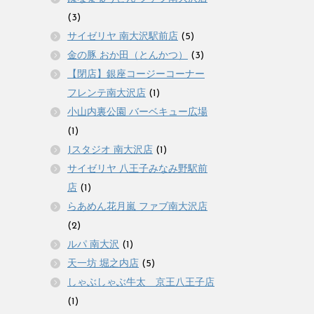
(3)
サイゼリヤ 南大沢駅前店
(5)
金の豚 おか田（とんかつ）
(3)
【閉店】銀座コージーコーナー
フレンテ南大沢店
(1)
小山内裏公園 バーベキュー広場
(1)
Jスタジオ 南大沢店
(1)
サイゼリヤ 八王子みなみ野駅前
店
(1)
らあめん花月嵐 ファブ南大沢店
(2)
ルパ 南大沢
(1)
天一坊 堀之内店
(5)
しゃぶしゃぶ牛太 京王八王子店
(1)