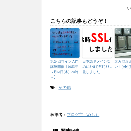
こちらの記事もどうぞ！
第24回ワイン入門
日本語ドメインな
読み間違
講座開催【2013年
のにSNIで常時SSL
い！[Alt]
12月18日(水) 20時
化しました
～】
-
その他
執筆者：
ブログ主（ぬし）