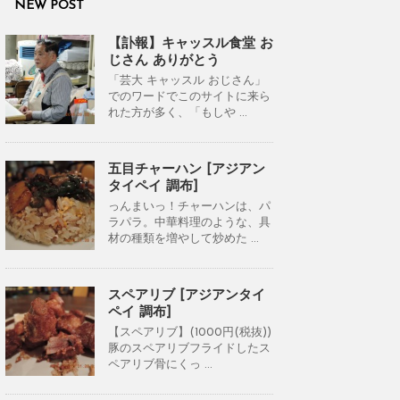
NEW POST
【訃報】キャッスル食堂 お
じさん ありがとう
「芸大 キャッスル おじさん」
でのワードでこのサイトに来ら
れた方が多く、「もしや ...
五目チャーハン [アジアン
タイペイ 調布]
っんまいっ！チャーハンは、パ
ラパラ。中華料理のような、具
材の種類を増やして炒めた ...
スペアリブ [アジアンタイ
ペイ 調布]
【スペアリブ】(1000円(税抜))
豚のスペアリブフライドしたス
ペアリブ骨にくっ ...