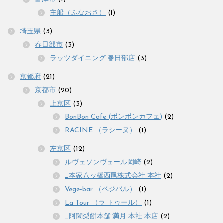
主船（ふなおさ）
(1)
埼玉県
(3)
春日部市
(3)
ラッツダイニング 春日部店
(3)
京都府
(21)
京都市
(20)
上京区
(3)
BonBon Cafe (ボンボンカフェ)
(2)
RACINE （ラシーヌ）
(1)
左京区
(12)
ルヴェソンヴェール岡崎
(2)
_本家八ッ橋西尾株式会社 本社
(2)
Vege-bar （ベジバル）
(1)
La Tour （ラ トゥール）
(1)
_阿闍梨餅本舗 満月 本社 本店
(2)