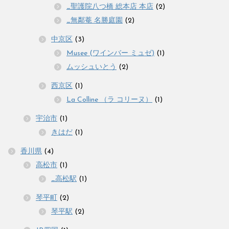
_聖護院八つ橋 総本店 本店
(2)
_無鄰菴 名勝庭園
(2)
中京区
(3)
Musee (ワインバー ミュゼ)
(1)
ムッシュいとう
(2)
西京区
(1)
La Colline （ラ コリーヌ）
(1)
宇治市
(1)
きはだ
(1)
香川県
(4)
高松市
(1)
_高松駅
(1)
琴平町
(2)
琴平駅
(2)