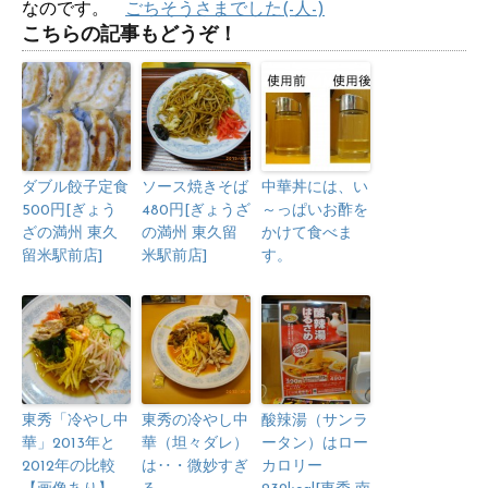
なのです。
ごちそうさまでした(-人-)
こちらの記事もどうぞ！
ダブル餃子定食
ソース焼きそば
中華丼には、い
500円[ぎょう
480円[ぎょうざ
～っぱいお酢を
ざの満州 東久
の満州 東久留
かけて食べま
留米駅前店]
米駅前店]
す。
東秀「冷やし中
東秀の冷やし中
酸辣湯（サンラ
華」2013年と
華（坦々ダレ）
ータン）はロー
2012年の比較
は‥・微妙すぎ
カロリー