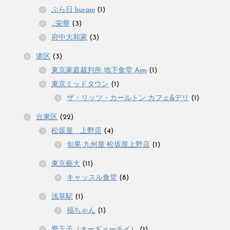
ぶら日 burapi
(1)
_栄華
(3)
府中大和家
(3)
港区
(3)
東京家庭裁判所 地下食堂 Aim
(1)
東京ミッドタウン
(1)
ザ・リッツ・カールトン カフェ&デリ
(1)
台東区
(22)
松坂屋 上野店
(4)
旬果 九州屋 松坂屋上野店
(1)
東京藝大
(11)
キャッスル食堂
(8)
浅草駅
(1)
福ちゃん
(1)
愛玉子（オーギョーチイ）
(1)