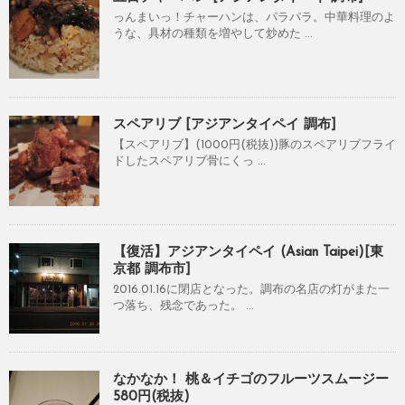
っんまいっ！チャーハンは、パラパラ。中華料理のよ
うな、具材の種類を増やして炒めた ...
スペアリブ [アジアンタイペイ 調布]
【スペアリブ】(1000円(税抜))豚のスペアリブフライ
ドしたスペアリブ骨にくっ ...
【復活】アジアンタイペイ (Asian Taipei)[東
京都 調布市]
2016.01.16に閉店となった。調布の名店の灯がまた一
つ落ち、残念であった。 ...
なかなか！ 桃＆イチゴのフルーツスムージー
580円(税抜)