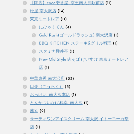
【閉店】coco壱番屋_京王南大沢駅前店
(11)
松屋 南大沢店
(14)
東京ミートレア
(11)
にひゃくてん
(4)
Gold Rush(ゴールドラッシュ) 南大沢店
(1)
BBQ KITCHEN ステーキ&グリル料理
(1)
スタミナ極丼亭
(1)
New Old Style 肉そば けいすけ 東京ミートレア
店
(1)
中華東秀 南大沢店
(23)
口楽（こうらく）
(3)
おっけい_南大沢本店
(1)
とんかついなば和幸_南大沢
(1)
茜や
(2)
サーティワンアイスクリーム 南大沢 イトーヨーカ堂
店
(1)