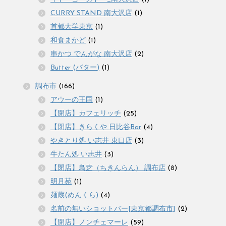
CURRY STAND 南大沢店
(1)
首都大学東京
(1)
和食まかど
(1)
串かつ でんがな 南大沢店
(2)
Butter (バター)
(1)
調布市
(166)
アウーの王国
(1)
【閉店】カフェリッチ
(25)
【閉店】きらくや 日比谷Bar
(4)
やきとり処 い志井 東口店
(3)
牛たん処 い志井
(3)
【閉店】鳥赱（ちきんらん） 調布店
(8)
明月苑
(1)
麺蔵(めんくら)
(4)
名前の無いショットバー[東京都調布市]
(2)
【閉店】ノンチェマーレ
(59)