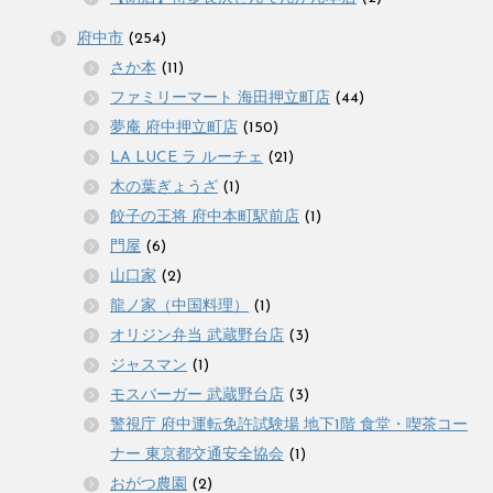
府中市
(254)
さか本
(11)
ファミリーマート 海田押立町店
(44)
夢庵 府中押立町店
(150)
LA LUCE ラ ルーチェ
(21)
木の葉ぎょうざ
(1)
餃子の王将 府中本町駅前店
(1)
門屋
(6)
山口家
(2)
龍ノ家（中国料理）
(1)
オリジン弁当 武蔵野台店
(3)
ジャスマン
(1)
モスバーガー 武蔵野台店
(3)
警視庁 府中運転免許試験場 地下1階 食堂・喫茶コー
ナー 東京都交通安全協会
(1)
おがつ農園
(2)