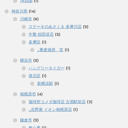
JR四国
(1)
神奈川県
(14)
川崎市
(6)
ステーキのあさくま 多摩川店
(2)
牛繁 稲田堤店
(2)
多摩区
(1)
_蕎麦酒房 笙
(1)
横浜市
(2)
ハングリータイガー
(1)
港北区
(1)
新横浜駅
(1)
相模原市
(4)
珈琲所コメダ珈琲店 古淵駅前店
(3)
_吉野家 イオン相模原店
(1)
鎌倉市
(2)