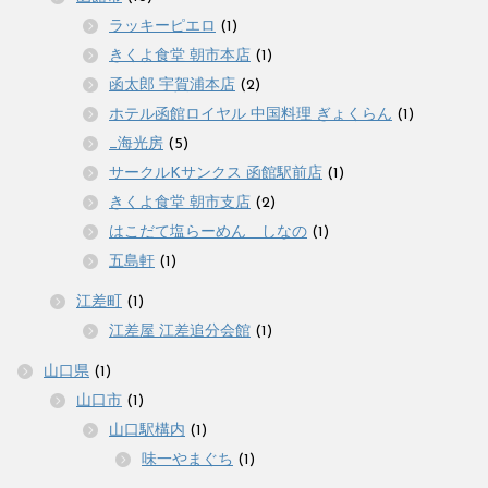
ラッキーピエロ
(1)
きくよ食堂 朝市本店
(1)
函太郎 宇賀浦本店
(2)
ホテル函館ロイヤル 中国料理 ぎょくらん
(1)
_海光房
(5)
サークルKサンクス 函館駅前店
(1)
きくよ食堂 朝市支店
(2)
はこだて塩らーめん しなの
(1)
五島軒
(1)
江差町
(1)
江差屋 江差追分会館
(1)
山口県
(1)
山口市
(1)
山口駅構内
(1)
味一やまぐち
(1)