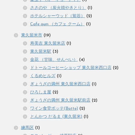
ささのや （炭火焼やきとり）
(1)
ホテルシャーウッド（鴬谷）
(2)
Cafe qum （カフェ クーム）
(1)
東久留米市
(19)
寿美吉 東久留米店
(1)
東久留米駅
(3)
金花 （甘味、せんべい）
(4)
ドトールコーヒーショップ 東久留米西口店
(2)
くるめヒルズ
(1)
ぎょうざの満州 東久留米西口店
(1)
ひろしま屋
(2)
ぎょうざの満州 東久留米駅前店
(2)
ワイン食堂ボッテ(Botte)
(2)
とんかつ だるま (東久留米)
(1)
練馬区
(1)