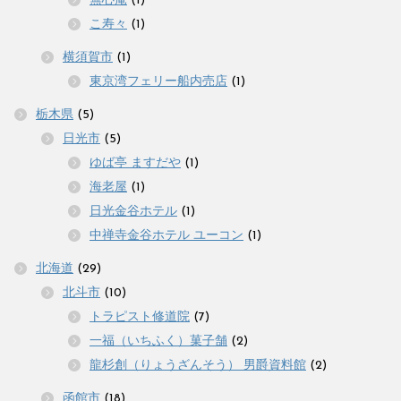
無心庵
(1)
こ寿々
(1)
横須賀市
(1)
東京湾フェリー船内売店
(1)
栃木県
(5)
日光市
(5)
ゆば亭 ますだや
(1)
海老屋
(1)
日光金谷ホテル
(1)
中禅寺金谷ホテル ユーコン
(1)
北海道
(29)
北斗市
(10)
トラピスト修道院
(7)
一福（いちふく）菓子舗
(2)
龍杉創（りょうざんそう） 男爵資料館
(2)
函館市
(18)