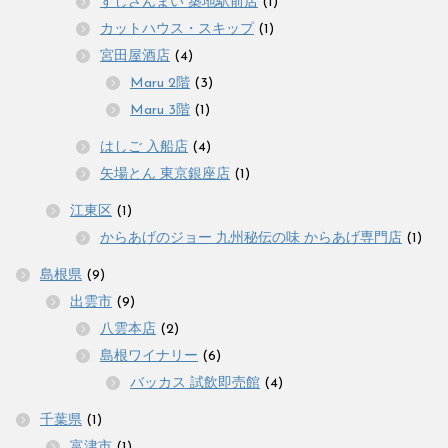
すしざんまい 築地駅前店
(1)
カットハウス・スキップ
(1)
宮田屋酒店
(4)
Maru 2階
(3)
Maru 3階
(1)
はしご 入船店
(4)
矢場とん 東京銀座店
(1)
江東区
(1)
からあげのジョー 九州秘伝の味 からあげ専門店
(1)
島根県
(9)
出雲市
(9)
八雲本店
(2)
島根ワイナリー
(6)
バッカス 試飲即売館
(4)
千葉県
(1)
富津市
(1)