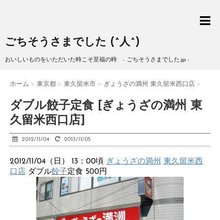
ごちそうさまでした (^人^)
おいしいものをいただいた時こそ至福の時 - ごちそうさまでした.jp -
ホーム
>
東京都
>
東久留米市
>
ぎょうざの満州 東久留米西口店
>
ダブル餃子定食 [ぎょうざの満州 東
久留米西口店]
2012/11/04
2013/11/05
2012/11/04（日） 13：00頃
ぎょうざの満州
東久留米西
口店
ダブル
餃子
定食 500円