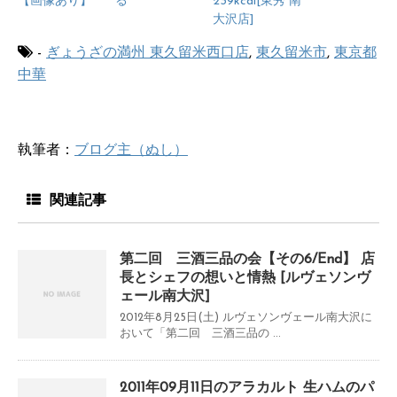
【画像あり】
る
239kcal[東秀 南
大沢店]
-
ぎょうざの満州 東久留米西口店
,
東久留米市
,
東京都
中華
執筆者：
ブログ主（ぬし）
関連記事
第二回 三酒三品の会【その6/End】 店
長とシェフの想いと情熱 [ルヴェソンヴ
ェール南大沢]
2012年8月25日(土) ルヴェソンヴェール南大沢に
おいて「第二回 三酒三品の ...
2011年09月11日のアラカルト 生ハムのパ