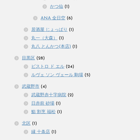
かつ仙
(1)
ANA 全日空
(6)
居酒屋 じょっぱり
(1)
丸一（大森）
(1)
丸八 とんかつ(本店)
(1)
目黒区
(28)
ビストロ ド エル
(24)
ルヴェ ソン ヴェール 駒場
(5)
武蔵野市
(4)
武蔵野赤十字病院
(2)
日赤前 砂場
(1)
鮨 割烹 福松
(1)
北区
(1)
縁 十条店
(1)