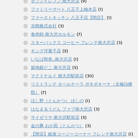
セブンイレブン 南大沢店
(9)
ファミリーマート 八王子上柚木店
(1)
ファーストキッチン 八王子店【閉店】
(1)
京晴株式会社
(3)
食肉卸 南大沢ホルモン
(7)
スターバックス コーヒー フレンテ南大沢店
(3)
キング洋菓子店
(2)
いなば和幸_南大沢店
(1)
築地銀だこ 南大沢店
(5)
マクドナルド 南大沢駅前店
(30)
リストランテ タベルナーラ ボキボキーナ（太極治療
院）
(7)
ほし野（とんかつ） ほしの
(1)
はなまるうどん ファブ南大沢店
(3)
サイゼリヤ 南大沢駅前店
(5)
金の豚 おか田（とんかつ）
(3)
【閉店】銀座コージーコーナー フレンテ南大沢店
(1)