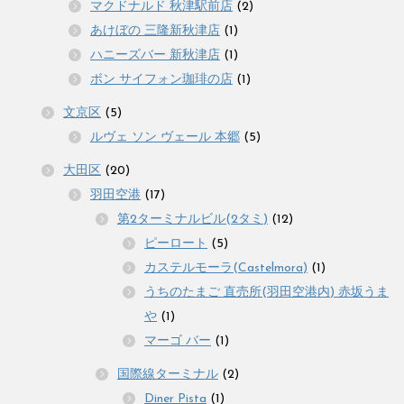
マクドナルド 秋津駅前店
(2)
あけぼの 三隆新秋津店
(1)
ハニーズバー 新秋津店
(1)
ボン サイフォン珈琲の店
(1)
文京区
(5)
ルヴェ ソン ヴェール 本郷
(5)
大田区
(20)
羽田空港
(17)
第2ターミナルビル(2タミ)
(12)
ピーロート
(5)
カステルモーラ(Castelmora)
(1)
うちのたまご 直売所(羽田空港内) 赤坂うま
や
(1)
マーゴ バー
(1)
国際線ターミナル
(2)
Diner Pista
(1)