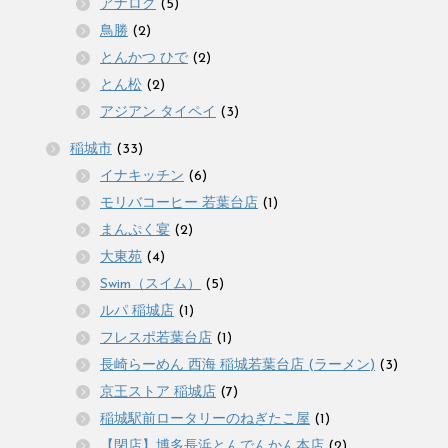
アナログ
(5)
鳥勝
(2)
とんかつ ひで
(2)
とん松
(2)
アジアン タイペイ
(3)
稲城市
(33)
イナキッチン
(6)
モリバコーヒー 若葉台店
(1)
まんぷく宴
(2)
大東苑
(4)
Swim（スイム）
(5)
ルパ 稲城店
(1)
フレスポ若葉台店
(1)
長崎らーめん 西海 稲城若葉台店 (ラーメン)
(3)
京王ストア 稲城店
(7)
稲城駅前ロータリーのねぎたこ屋
(1)
【閉店】博多長浜とんでんかん本店
(2)