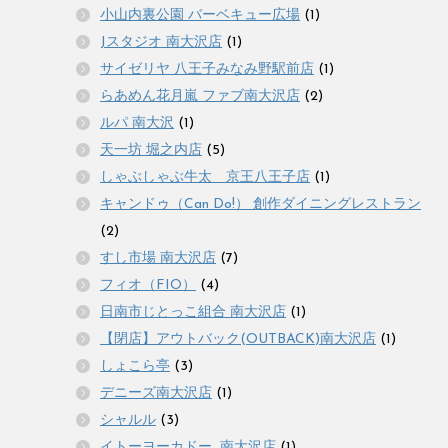
小山内裏公園 バーベキュー広場
(1)
Jスタジオ 南大沢店
(1)
サイゼリヤ 八王子みなみ野駅前店
(1)
らあめん花月嵐 ファブ南大沢店
(2)
ルパ 南大沢
(1)
天一坊 堀之内店
(5)
しゃぶしゃぶ牛太 京王八王子店
(1)
キャンドゥ（Can Do!） 創作ダイニングレストラン
(2)
すし市場 南大沢店
(7)
フィオ（FIO）
(4)
日南市じとっこ組合 南大沢店
(1)
【閉店】アウトバック(OUTBACK)南大沢店
(1)
しょこら亭
(3)
デニーズ南大沢店
(1)
シャルル
(3)
イトーヨーカドー_南大沢店
(1)