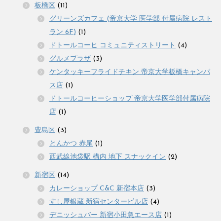
板橋区
(11)
グリーンズカフェ (帝京大学 医学部 付属病院 レスト
ラン 6F)
(1)
ドトールコーヒ コミュニティストリート
(4)
グルメプラザ
(3)
ケンタッキーフライドチキン 帝京大学板橋キャンパ
ス店
(1)
ドトールコーヒーショップ 帝京大学医学部付属病院
店
(1)
豊島区
(3)
とんかつ 赤尾
(1)
西武線池袋駅 構内 地下 スナックイン
(2)
新宿区
(14)
カレーショップ C&C 新宿本店
(3)
すし屋銀蔵 新宿センタービル店
(4)
デニッシュバー 新宿小田急エース店
(1)