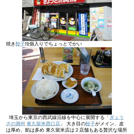
焼き
餃子
12個入りでちょっとでかい
埼玉から東京の西武線沿線を中心に展開する「
ぎょう
ざの満州
東久留米西口店
」 大き目の
餃子
がメイン、皮
は厚め、餡は多め 東久留米店は２店舗もある贅沢な場所