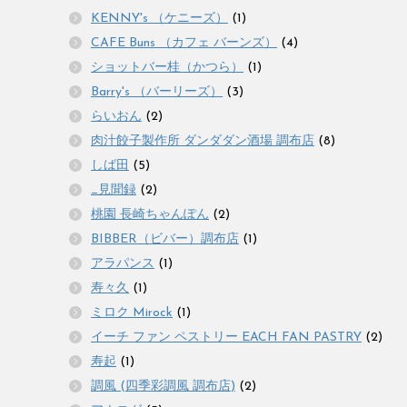
KENNY's （ケニーズ）
(1)
CAFE Buns （カフェ バーンズ）
(4)
ショットバー桂（かつら）
(1)
Barry's （バーリーズ）
(3)
らいおん
(2)
肉汁餃子製作所 ダンダダン酒場 調布店
(8)
しば田
(5)
_見聞録
(2)
桃園 長崎ちゃんぽん
(2)
BIBBER（ビバー）調布店
(1)
アラパンス
(1)
寿々久
(1)
ミロク Mirock
(1)
イーチ ファン ペストリー EACH FAN PASTRY
(2)
寿起
(1)
調風 (四季彩調風 調布店)
(2)