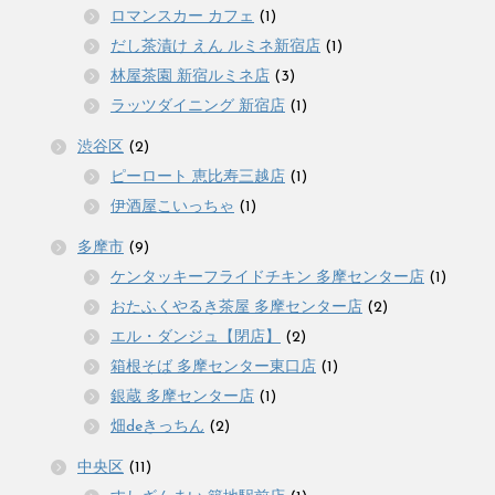
ロマンスカー カフェ
(1)
だし茶漬け えん ルミネ新宿店
(1)
林屋茶園 新宿ルミネ店
(3)
ラッツダイニング 新宿店
(1)
渋谷区
(2)
ピーロート 恵比寿三越店
(1)
伊酒屋こいっちゃ
(1)
多摩市
(9)
ケンタッキーフライドチキン 多摩センター店
(1)
おたふくやるき茶屋 多摩センター店
(2)
エル・ダンジュ【閉店】
(2)
箱根そば 多摩センター東口店
(1)
銀蔵 多摩センター店
(1)
畑deきっちん
(2)
中央区
(11)