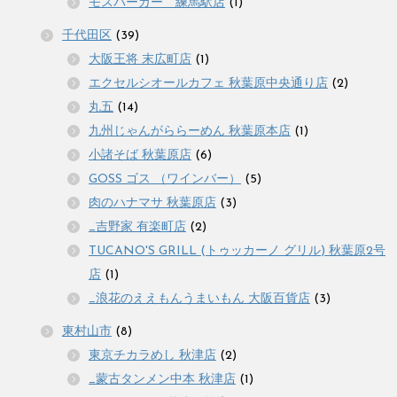
モスバーガー 練馬駅店
(1)
千代田区
(39)
大阪王将 末広町店
(1)
エクセルシオールカフェ 秋葉原中央通り店
(2)
丸五
(14)
九州じゃんがららーめん 秋葉原本店
(1)
小諸そば 秋葉原店
(6)
GOSS ゴス （ワインバー）
(5)
肉のハナマサ 秋葉原店
(3)
_吉野家 有楽町店
(2)
TUCANO'S GRILL (トゥッカーノ グリル) 秋葉原2号
店
(1)
_浪花のええもんうまいもん 大阪百貨店
(3)
東村山市
(8)
東京チカラめし 秋津店
(2)
_蒙古タンメン中本 秋津店
(1)