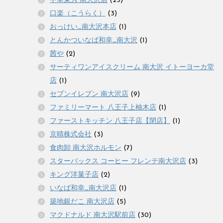
中華東秀 南大沢店
(23)
口楽（こうらく）
(3)
おっけい_南大沢本店
(1)
とんかついなば和幸_南大沢
(1)
茜や
(2)
サーティワンアイスクリーム 南大沢 イトーヨーカ堂
店
(1)
セブンイレブン 南大沢店
(9)
ファミリーマート 八王子上柚木店
(1)
ファーストキッチン 八王子店【閉店】
(1)
京晴株式会社
(3)
食肉卸 南大沢ホルモン
(7)
スターバックス コーヒー フレンテ南大沢店
(3)
キング洋菓子店
(2)
いなば和幸_南大沢店
(1)
築地銀だこ 南大沢店
(5)
マクドナルド 南大沢駅前店
(30)