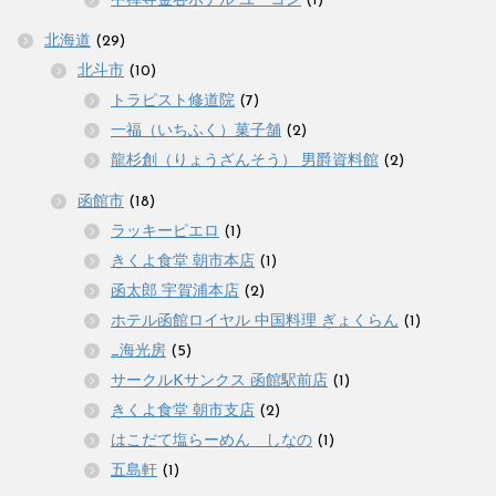
中禅寺金谷ホテル ユーコン
(1)
北海道
(29)
北斗市
(10)
トラピスト修道院
(7)
一福（いちふく）菓子舗
(2)
龍杉創（りょうざんそう） 男爵資料館
(2)
函館市
(18)
ラッキーピエロ
(1)
きくよ食堂 朝市本店
(1)
函太郎 宇賀浦本店
(2)
ホテル函館ロイヤル 中国料理 ぎょくらん
(1)
_海光房
(5)
サークルKサンクス 函館駅前店
(1)
きくよ食堂 朝市支店
(2)
はこだて塩らーめん しなの
(1)
五島軒
(1)