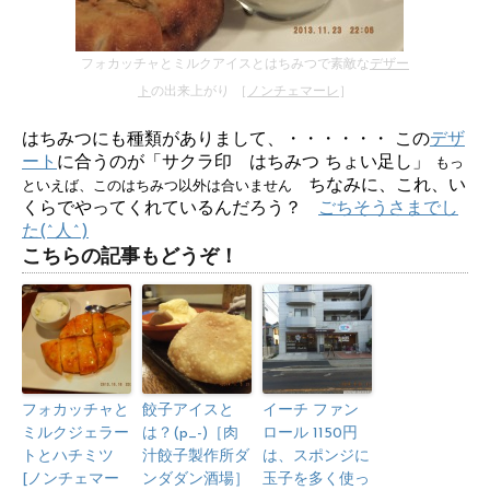
フォカッチャとミルクアイスとはちみつで素敵な
デザー
ト
の出来上がり ［
ノンチェマーレ
］
はちみつにも種類がありまして、・・・・・・ この
デザ
ート
に合うのが「サクラ印 はちみつ ちょい足し」
もっ
ちなみに、これ、い
といえば、このはちみつ以外は合いません
くらでやってくれているんだろう？
ごちそうさまでし
た(^人^)
こちらの記事もどうぞ！
フォカッチャと
餃子アイスと
イーチ ファン
ミルクジェラー
は？(p_-)［肉
ロール 1150円
トとハチミツ
汁餃子製作所ダ
は、スポンジに
[ノンチェマー
ンダダン酒場］
玉子を多く使っ