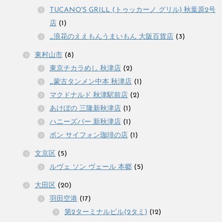
TUCANO'S GRILL (トゥッカーノ グリル) 秋葉原2号
店
(1)
_浪花のええもんうまいもん 大阪百貨店
(3)
東村山市
(8)
東京チカラめし 秋津店
(2)
_蒙古タンメン中本 秋津店
(1)
マクドナルド 秋津駅前店
(2)
あけぼの 三隆新秋津店
(1)
ハニーズバー 新秋津店
(1)
ボン サイフォン珈琲の店
(1)
文京区
(5)
ルヴェ ソン ヴェール 本郷
(5)
大田区
(20)
羽田空港
(17)
第2ターミナルビル(2タミ)
(12)