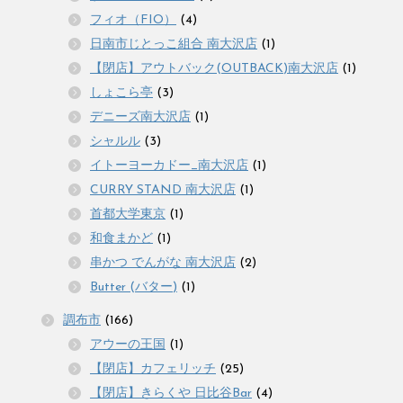
フィオ（FIO）
(4)
日南市じとっこ組合 南大沢店
(1)
【閉店】アウトバック(OUTBACK)南大沢店
(1)
しょこら亭
(3)
デニーズ南大沢店
(1)
シャルル
(3)
イトーヨーカドー_南大沢店
(1)
CURRY STAND 南大沢店
(1)
首都大学東京
(1)
和食まかど
(1)
串かつ でんがな 南大沢店
(2)
Butter (バター)
(1)
調布市
(166)
アウーの王国
(1)
【閉店】カフェリッチ
(25)
【閉店】きらくや 日比谷Bar
(4)