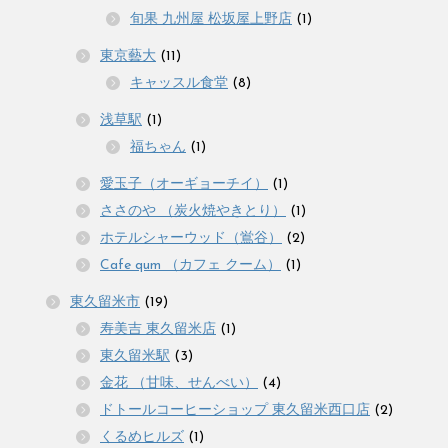
旬果 九州屋 松坂屋上野店
(1)
東京藝大
(11)
キャッスル食堂
(8)
浅草駅
(1)
福ちゃん
(1)
愛玉子（オーギョーチイ）
(1)
ささのや （炭火焼やきとり）
(1)
ホテルシャーウッド（鴬谷）
(2)
Cafe qum （カフェ クーム）
(1)
東久留米市
(19)
寿美吉 東久留米店
(1)
東久留米駅
(3)
金花 （甘味、せんべい）
(4)
ドトールコーヒーショップ 東久留米西口店
(2)
くるめヒルズ
(1)