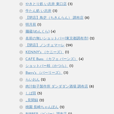
やきとり処 い志井 東口店
(3)
牛たん処 い志井
(3)
【閉店】鳥赱（ちきんらん） 調布店
(8)
明月苑
(1)
麺蔵(めんくら)
(4)
名前の無いショットバー[東京都調布市]
(2)
【閉店】ノンチェマーレ
(59)
KENNY's （ケニーズ）
(1)
CAFE Buns （カフェ バーンズ）
(4)
ショットバー桂（かつら）
(1)
Barry's （バーリーズ）
(3)
らいおん
(2)
肉汁餃子製作所 ダンダダン酒場 調布店
(8)
しば田
(5)
_見聞録
(2)
桃園 長崎ちゃんぽん
(2)