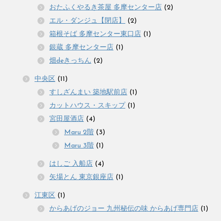
おたふくやるき茶屋 多摩センター店
(2)
エル・ダンジュ【閉店】
(2)
箱根そば 多摩センター東口店
(1)
銀蔵 多摩センター店
(1)
畑deきっちん
(2)
中央区
(11)
すしざんまい 築地駅前店
(1)
カットハウス・スキップ
(1)
宮田屋酒店
(4)
Maru 2階
(3)
Maru 3階
(1)
はしご 入船店
(4)
矢場とん 東京銀座店
(1)
江東区
(1)
からあげのジョー 九州秘伝の味 からあげ専門店
(1)