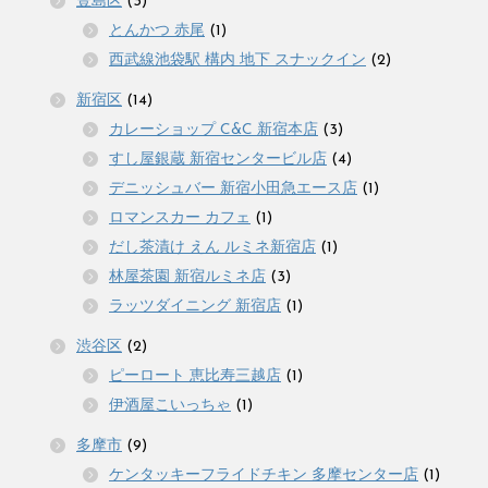
豊島区
(3)
とんかつ 赤尾
(1)
西武線池袋駅 構内 地下 スナックイン
(2)
新宿区
(14)
カレーショップ C&C 新宿本店
(3)
すし屋銀蔵 新宿センタービル店
(4)
デニッシュバー 新宿小田急エース店
(1)
ロマンスカー カフェ
(1)
だし茶漬け えん ルミネ新宿店
(1)
林屋茶園 新宿ルミネ店
(3)
ラッツダイニング 新宿店
(1)
渋谷区
(2)
ピーロート 恵比寿三越店
(1)
伊酒屋こいっちゃ
(1)
多摩市
(9)
ケンタッキーフライドチキン 多摩センター店
(1)