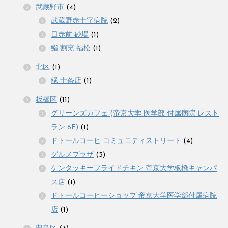
武蔵野市
(4)
武蔵野赤十字病院
(2)
日赤前 砂場
(1)
鮨 割烹 福松
(1)
北区
(1)
縁 十条店
(1)
板橋区
(11)
グリーンズカフェ (帝京大学 医学部 付属病院 レスト
ラン 6F)
(1)
ドトールコーヒ コミュニティストリート
(4)
グルメプラザ
(3)
ケンタッキーフライドチキン 帝京大学板橋キャンパ
ス店
(1)
ドトールコーヒーショップ 帝京大学医学部付属病院
店
(1)