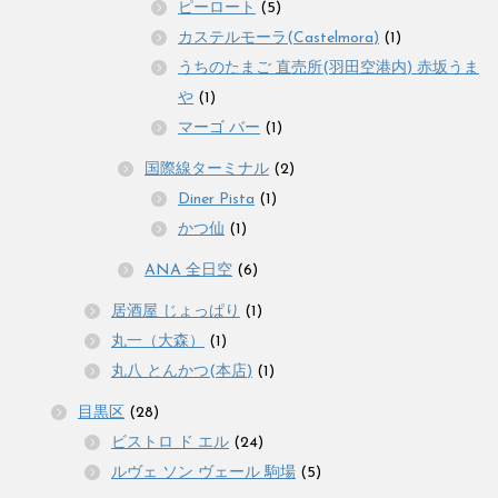
ピーロート
(5)
カステルモーラ(Castelmora)
(1)
うちのたまご 直売所(羽田空港内) 赤坂うま
や
(1)
マーゴ バー
(1)
国際線ターミナル
(2)
Diner Pista
(1)
かつ仙
(1)
ANA 全日空
(6)
居酒屋 じょっぱり
(1)
丸一（大森）
(1)
丸八 とんかつ(本店)
(1)
目黒区
(28)
ビストロ ド エル
(24)
ルヴェ ソン ヴェール 駒場
(5)