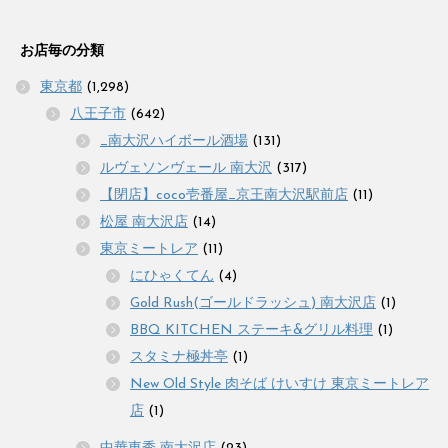
お店毎の分類
東京都
(1,298)
八王子市
(642)
_南大沢ハイボール酒場
(131)
ルヴェソンヴェール 南大沢
(317)
【閉店】coco壱番屋_京王南大沢駅前店
(11)
松屋 南大沢店
(14)
東京ミートレア
(11)
にひゃくてん
(4)
Gold Rush(ゴールドラッシュ) 南大沢店
(1)
BBQ KITCHEN ステーキ&グリル料理
(1)
スタミナ極丼亭
(1)
New Old Style 肉そば けいすけ 東京ミートレア
店
(1)