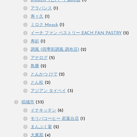
BIBBER（ビバー）調布店
(1)
アラパンス
(1)
寿々久
(1)
ミロク Mirock
(1)
イーチ ファン ペストリー EACH FAN PASTRY
(2)
寿起
(1)
調風 (四季彩調風 調布店)
(2)
アナログ
(5)
鳥勝
(2)
とんかつ ひで
(2)
とん松
(2)
アジアン タイペイ
(3)
稲城市
(33)
イナキッチン
(6)
モリバコーヒー 若葉台店
(1)
まんぷく宴
(2)
大東苑
(4)