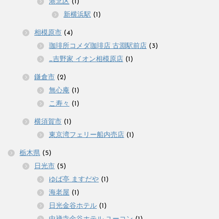
港北区
(1)
新横浜駅
(1)
相模原市
(4)
珈琲所コメダ珈琲店 古淵駅前店
(3)
_吉野家 イオン相模原店
(1)
鎌倉市
(2)
無心庵
(1)
こ寿々
(1)
横須賀市
(1)
東京湾フェリー船内売店
(1)
栃木県
(5)
日光市
(5)
ゆば亭 ますだや
(1)
海老屋
(1)
日光金谷ホテル
(1)