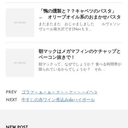
「鴨の燻製と？？キャベツのパスタ」
← オリーブオイル系のおまかせパスタ
またまたまた おじゃましました ルヴェソン
ヴェール南大沢です(Nov.5, 2 ...
朝マックはメガマフィンのケチャップと
ベーコン抜きで！
朝マックって、なぜでしょうか？ 食べる時間帯が
限られているからでしょうか？ それ ...
PREV
ゴラァ～ぁ～ぁ～ァ～～ァ～～～<`ヘ´>
NEXT
牛すじの赤ワイン煮込みdeハイボール
NEW POST