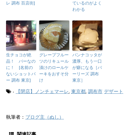
レ 調布 百店街]
ているのがよく
わかる
生チョコが絶
グレープフルー
パンナコッタが
品！ バーなの
ツのリキュール
濃厚、もう一口
に！ [名前の
漬けのロールケ
が癖になる［バ
ないショットバ
ーキをおすそ分
ーリーズ 調布
ー 調布 東京]
け
東京］
-
【閉店】ノンチェマーレ
,
東京都
,
調布市
デザート
執筆者：
ブログ主（ぬし）
関連記事