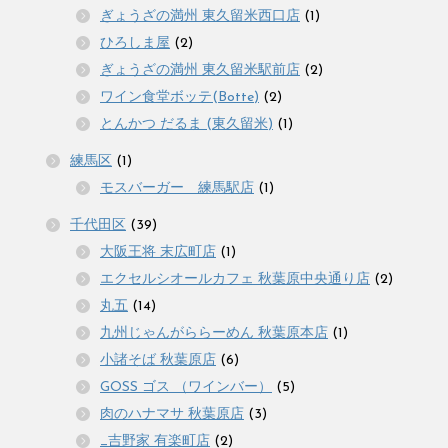
ぎょうざの満州 東久留米西口店
(1)
ひろしま屋
(2)
ぎょうざの満州 東久留米駅前店
(2)
ワイン食堂ボッテ(Botte)
(2)
とんかつ だるま (東久留米)
(1)
練馬区
(1)
モスバーガー 練馬駅店
(1)
千代田区
(39)
大阪王将 末広町店
(1)
エクセルシオールカフェ 秋葉原中央通り店
(2)
丸五
(14)
九州じゃんがららーめん 秋葉原本店
(1)
小諸そば 秋葉原店
(6)
GOSS ゴス （ワインバー）
(5)
肉のハナマサ 秋葉原店
(3)
_吉野家 有楽町店
(2)