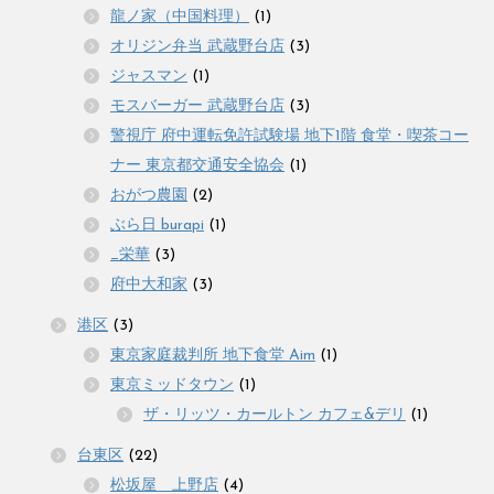
龍ノ家（中国料理）
(1)
オリジン弁当 武蔵野台店
(3)
ジャスマン
(1)
モスバーガー 武蔵野台店
(3)
警視庁 府中運転免許試験場 地下1階 食堂・喫茶コー
ナー 東京都交通安全協会
(1)
おがつ農園
(2)
ぶら日 burapi
(1)
_栄華
(3)
府中大和家
(3)
港区
(3)
東京家庭裁判所 地下食堂 Aim
(1)
東京ミッドタウン
(1)
ザ・リッツ・カールトン カフェ&デリ
(1)
台東区
(22)
松坂屋 上野店
(4)