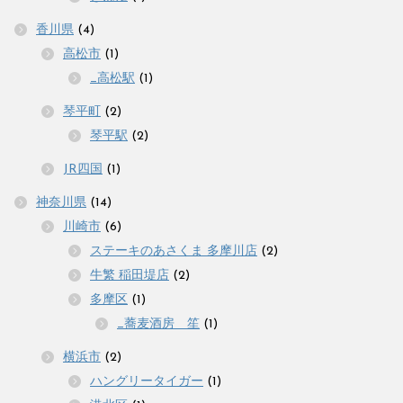
香川県
(4)
高松市
(1)
_高松駅
(1)
琴平町
(2)
琴平駅
(2)
JR四国
(1)
神奈川県
(14)
川崎市
(6)
ステーキのあさくま 多摩川店
(2)
牛繁 稲田堤店
(2)
多摩区
(1)
_蕎麦酒房 笙
(1)
横浜市
(2)
ハングリータイガー
(1)