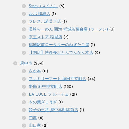
Swim（スイム）
(5)
ルパ 稲城店
(1)
フレスポ若葉台店
(1)
長崎らーめん 西海 稲城若葉台店 (ラーメン)
(3)
京王ストア 稲城店
(7)
稲城駅前ロータリーのねぎたこ屋
(1)
【閉店】博多長浜とんでんかん本店
(2)
府中市
(254)
さか本
(11)
ファミリーマート 海田押立町店
(44)
夢庵 府中押立町店
(150)
LA LUCE ラ ルーチェ
(21)
木の葉ぎょうざ
(1)
餃子の王将 府中本町駅前店
(1)
門屋
(6)
山口家
(2)