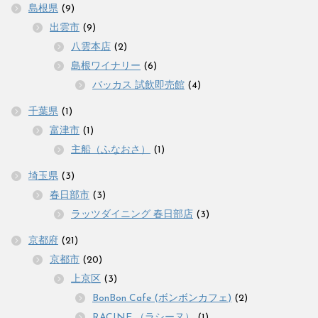
島根県
(9)
出雲市
(9)
八雲本店
(2)
島根ワイナリー
(6)
バッカス 試飲即売館
(4)
千葉県
(1)
富津市
(1)
主船（ふなおさ）
(1)
埼玉県
(3)
春日部市
(3)
ラッツダイニング 春日部店
(3)
京都府
(21)
京都市
(20)
上京区
(3)
BonBon Cafe (ボンボンカフェ)
(2)
RACINE （ラシーヌ）
(1)