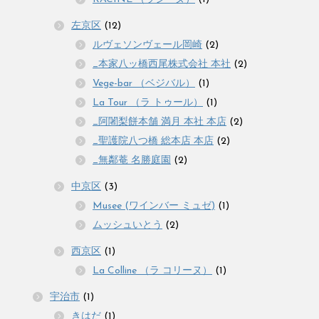
左京区
(12)
ルヴェソンヴェール岡崎
(2)
_本家八ッ橋西尾株式会社 本社
(2)
Vege-bar （ベジバル）
(1)
La Tour （ラ トゥール）
(1)
_阿闍梨餅本舗 満月 本社 本店
(2)
_聖護院八つ橋 総本店 本店
(2)
_無鄰菴 名勝庭園
(2)
中京区
(3)
Musee (ワインバー ミュゼ)
(1)
ムッシュいとう
(2)
西京区
(1)
La Colline （ラ コリーヌ）
(1)
宇治市
(1)
きはだ
(1)