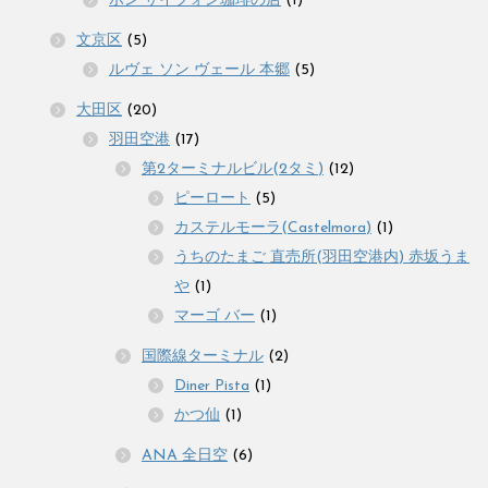
ボン サイフォン珈琲の店
(1)
文京区
(5)
ルヴェ ソン ヴェール 本郷
(5)
大田区
(20)
羽田空港
(17)
第2ターミナルビル(2タミ)
(12)
ピーロート
(5)
カステルモーラ(Castelmora)
(1)
うちのたまご 直売所(羽田空港内) 赤坂うま
や
(1)
マーゴ バー
(1)
国際線ターミナル
(2)
Diner Pista
(1)
かつ仙
(1)
ANA 全日空
(6)