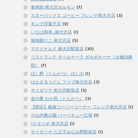
食肉卸 南大沢ホルモン
(7)
スターバックス コーヒー フレンテ南大沢店
(3)
キング洋菓子店
(2)
いなば和幸_南大沢店
(1)
築地銀だこ 南大沢店
(5)
マクドナルド 南大沢駅前店
(30)
リストランテ タベルナーラ ボキボキーナ（太極治療
院）
(7)
ほし野（とんかつ） ほしの
(1)
はなまるうどん ファブ南大沢店
(3)
サイゼリヤ 南大沢駅前店
(5)
金の豚 おか田（とんかつ）
(3)
【閉店】銀座コージーコーナー フレンテ南大沢店
(1)
小山内裏公園 バーベキュー広場
(1)
Jスタジオ 南大沢店
(1)
サイゼリヤ 八王子みなみ野駅前店
(1)