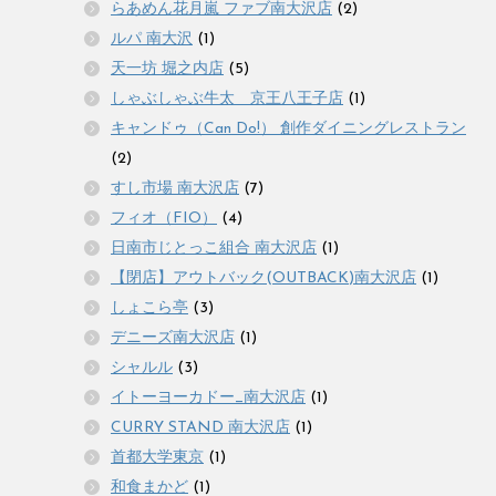
らあめん花月嵐 ファブ南大沢店
(2)
ルパ 南大沢
(1)
天一坊 堀之内店
(5)
しゃぶしゃぶ牛太 京王八王子店
(1)
キャンドゥ（Can Do!） 創作ダイニングレストラン
(2)
すし市場 南大沢店
(7)
フィオ（FIO）
(4)
日南市じとっこ組合 南大沢店
(1)
【閉店】アウトバック(OUTBACK)南大沢店
(1)
しょこら亭
(3)
デニーズ南大沢店
(1)
シャルル
(3)
イトーヨーカドー_南大沢店
(1)
CURRY STAND 南大沢店
(1)
首都大学東京
(1)
和食まかど
(1)