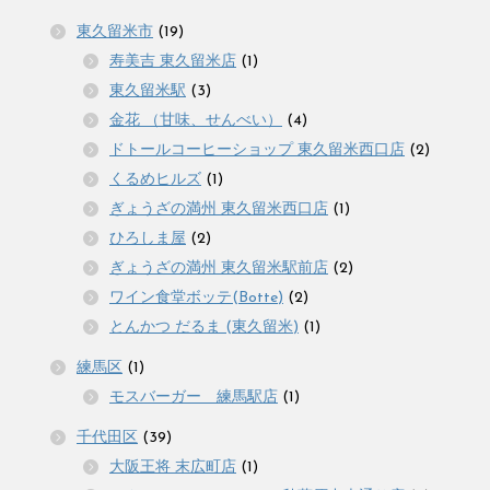
東久留米市
(19)
寿美吉 東久留米店
(1)
東久留米駅
(3)
金花 （甘味、せんべい）
(4)
ドトールコーヒーショップ 東久留米西口店
(2)
くるめヒルズ
(1)
ぎょうざの満州 東久留米西口店
(1)
ひろしま屋
(2)
ぎょうざの満州 東久留米駅前店
(2)
ワイン食堂ボッテ(Botte)
(2)
とんかつ だるま (東久留米)
(1)
練馬区
(1)
モスバーガー 練馬駅店
(1)
千代田区
(39)
大阪王将 末広町店
(1)