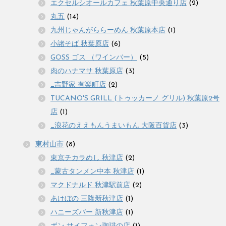
エクセルシオールカフェ 秋葉原中央通り店
(2)
丸五
(14)
九州じゃんがららーめん 秋葉原本店
(1)
小諸そば 秋葉原店
(6)
GOSS ゴス （ワインバー）
(5)
肉のハナマサ 秋葉原店
(3)
_吉野家 有楽町店
(2)
TUCANO'S GRILL (トゥッカーノ グリル) 秋葉原2号
店
(1)
_浪花のええもんうまいもん 大阪百貨店
(3)
東村山市
(8)
東京チカラめし 秋津店
(2)
_蒙古タンメン中本 秋津店
(1)
マクドナルド 秋津駅前店
(2)
あけぼの 三隆新秋津店
(1)
ハニーズバー 新秋津店
(1)