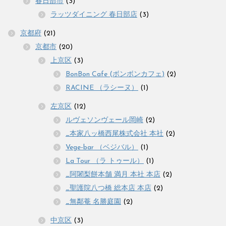
春日部市
(3)
ラッツダイニング 春日部店
(3)
京都府
(21)
京都市
(20)
上京区
(3)
BonBon Cafe (ボンボンカフェ)
(2)
RACINE （ラシーヌ）
(1)
左京区
(12)
ルヴェソンヴェール岡崎
(2)
_本家八ッ橋西尾株式会社 本社
(2)
Vege-bar （ベジバル）
(1)
La Tour （ラ トゥール）
(1)
_阿闍梨餅本舗 満月 本社 本店
(2)
_聖護院八つ橋 総本店 本店
(2)
_無鄰菴 名勝庭園
(2)
中京区
(3)