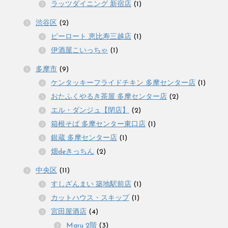
ラッツダイニング 新宿店
(1)
渋谷区
(2)
ピーロート 恵比寿三越店
(1)
伊酒屋こいっちゃ
(1)
多摩市
(9)
ケンタッキーフライドチキン 多摩センター店
(1)
おたふくやるき茶屋 多摩センター店
(2)
エル・ダンジュ【閉店】
(2)
箱根そば 多摩センター東口店
(1)
銀蔵 多摩センター店
(1)
畑deきっちん
(2)
中央区
(11)
すしざんまい 築地駅前店
(1)
カットハウス・スキップ
(1)
宮田屋酒店
(4)
Maru 2階
(3)