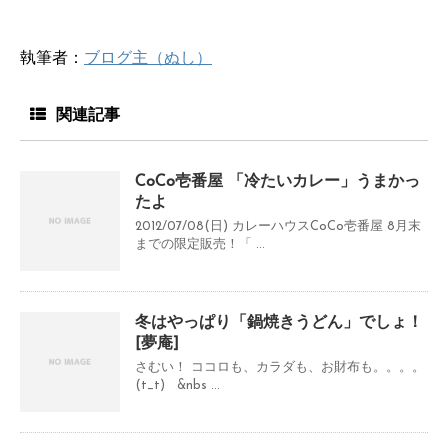
執筆者：
ブログ主（ぬし）
関連記事
CoCo壱番屋 「冷たいカレー」うまかっ
たよ
2012/07/08(日) カレーハウスCoCo壱番屋 8月末
までの限定販売！「 ...
冬はやっぱり「鍋焼きうどん」でしょ！
[夢庵]
さむい！ ココロも、カラダも、お財布も。。。。
(t_t) &nbs ...