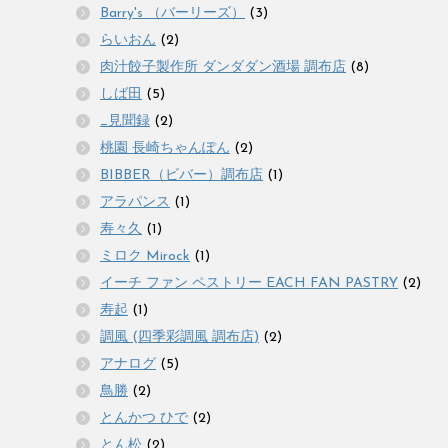
Barry's （バーリーズ）
(3)
らいおん
(2)
肉汁餃子製作所 ダンダダン酒場 調布店
(8)
しば田
(5)
_見聞録
(2)
桃園 長崎ちゃんぽん
(2)
BIBBER（ビバー）調布店
(1)
アラパンス
(1)
寿々久
(1)
ミロク Mirock
(1)
イーチ ファン ペストリー EACH FAN PASTRY
(2)
寿起
(1)
調風 (四季彩調風 調布店)
(2)
アナログ
(5)
鳥勝
(2)
とんかつ ひで
(2)
とん松
(2)