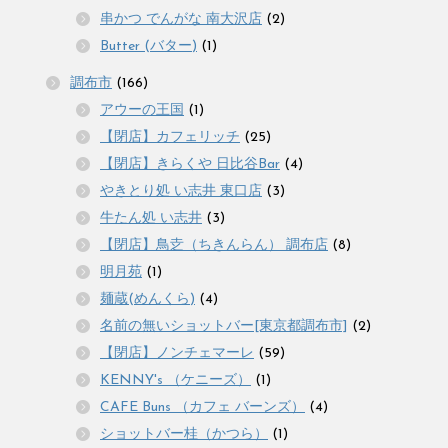
串かつ でんがな 南大沢店
(2)
Butter (バター)
(1)
調布市
(166)
アウーの王国
(1)
【閉店】カフェリッチ
(25)
【閉店】きらくや 日比谷Bar
(4)
やきとり処 い志井 東口店
(3)
牛たん処 い志井
(3)
【閉店】鳥赱（ちきんらん） 調布店
(8)
明月苑
(1)
麺蔵(めんくら)
(4)
名前の無いショットバー[東京都調布市]
(2)
【閉店】ノンチェマーレ
(59)
KENNY's （ケニーズ）
(1)
CAFE Buns （カフェ バーンズ）
(4)
ショットバー桂（かつら）
(1)