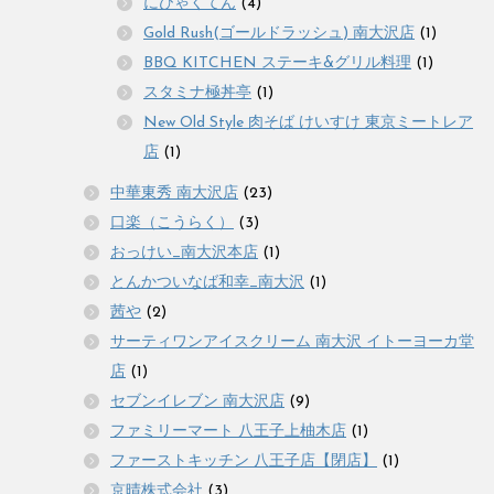
にひゃくてん
(4)
Gold Rush(ゴールドラッシュ) 南大沢店
(1)
BBQ KITCHEN ステーキ&グリル料理
(1)
スタミナ極丼亭
(1)
New Old Style 肉そば けいすけ 東京ミートレア
店
(1)
中華東秀 南大沢店
(23)
口楽（こうらく）
(3)
おっけい_南大沢本店
(1)
とんかついなば和幸_南大沢
(1)
茜や
(2)
サーティワンアイスクリーム 南大沢 イトーヨーカ堂
店
(1)
セブンイレブン 南大沢店
(9)
ファミリーマート 八王子上柚木店
(1)
ファーストキッチン 八王子店【閉店】
(1)
京晴株式会社
(3)