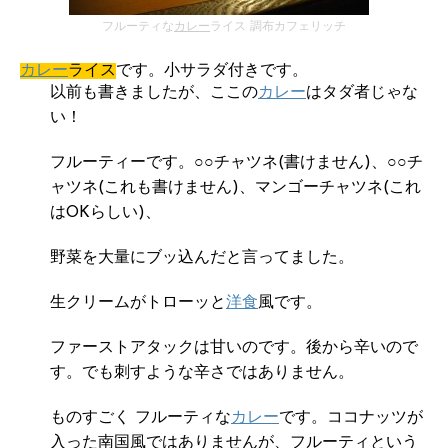
フルーティな
カレー
ライス 調布カフェリッチ
カレー
ライス
です。小サラダ付きです。
以前も書きましたが、ここの
カレー
はタダ者じゃな
い！
フルーティーです。○○チャツネ(書けません)、○○チ
ャツネ(これも書けません)、マンゴーチャツネ(これ
はOKらしい)、
野菜を大量にブッ込んだと言ってました。
生クリームがトローッと
洋食
風です。
ファーストアタックは甘いのです。後から辛いので
す。でも刺すような辛さではありません。
ものすごく フルーティな
カレー
です。ココナッツが
入った南国風ではありませんが、フルーティという