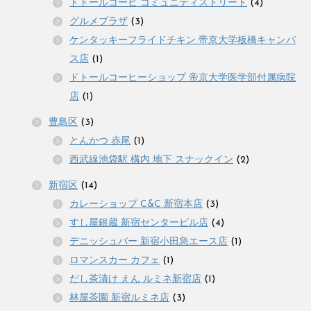
ドトールコーヒ コミュニティストリート
(4)
グルメプラザ
(3)
ケンタッキーフライドチキン 帝京大学板橋キャンパ
ス店
(1)
ドトールコーヒーショップ 帝京大学医学部付属病院
店
(1)
豊島区
(3)
とんかつ 赤尾
(1)
西武線池袋駅 構内 地下 スナックイン
(2)
新宿区
(14)
カレーショップ C&C 新宿本店
(3)
すし屋銀蔵 新宿センタービル店
(4)
デニッシュバー 新宿小田急エース店
(1)
ロマンスカー カフェ
(1)
だし茶漬け えん ルミネ新宿店
(1)
林屋茶園 新宿ルミネ店
(3)