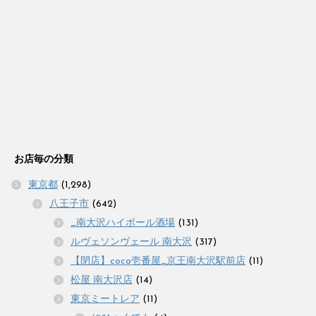
お店毎の分類
東京都
(1,298)
八王子市
(642)
_南大沢ハイボール酒場
(131)
ルヴェソンヴェール 南大沢
(317)
【閉店】coco壱番屋_京王南大沢駅前店
(11)
松屋 南大沢店
(14)
東京ミートレア
(11)