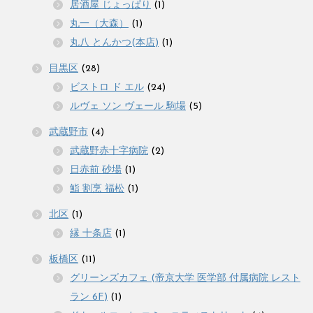
居酒屋 じょっぱり
(1)
丸一（大森）
(1)
丸八 とんかつ(本店)
(1)
目黒区
(28)
ビストロ ド エル
(24)
ルヴェ ソン ヴェール 駒場
(5)
武蔵野市
(4)
武蔵野赤十字病院
(2)
日赤前 砂場
(1)
鮨 割烹 福松
(1)
北区
(1)
縁 十条店
(1)
板橋区
(11)
グリーンズカフェ (帝京大学 医学部 付属病院 レスト
ラン 6F)
(1)