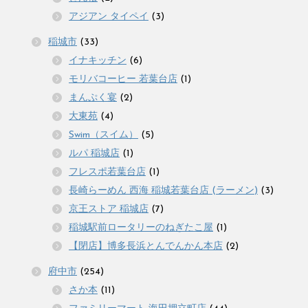
アジアン タイペイ
(3)
稲城市
(33)
イナキッチン
(6)
モリバコーヒー 若葉台店
(1)
まんぷく宴
(2)
大東苑
(4)
Swim（スイム）
(5)
ルパ 稲城店
(1)
フレスポ若葉台店
(1)
長崎らーめん 西海 稲城若葉台店 (ラーメン)
(3)
京王ストア 稲城店
(7)
稲城駅前ロータリーのねぎたこ屋
(1)
【閉店】博多長浜とんでんかん本店
(2)
府中市
(254)
さか本
(11)