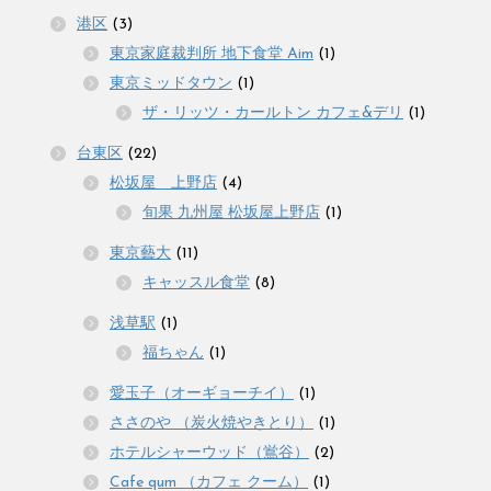
港区
(3)
東京家庭裁判所 地下食堂 Aim
(1)
東京ミッドタウン
(1)
ザ・リッツ・カールトン カフェ&デリ
(1)
台東区
(22)
松坂屋 上野店
(4)
旬果 九州屋 松坂屋上野店
(1)
東京藝大
(11)
キャッスル食堂
(8)
浅草駅
(1)
福ちゃん
(1)
愛玉子（オーギョーチイ）
(1)
ささのや （炭火焼やきとり）
(1)
ホテルシャーウッド（鴬谷）
(2)
Cafe qum （カフェ クーム）
(1)