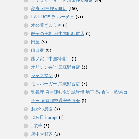
ファミリーマート 海田押立町店
(44)
夢庵 府中押立町店
(150)
LA LUCE ラ ルーチェ
(21)
木の葉ぎょうざ
(1)
餃子の王将 府中本町駅前店
(1)
門屋
(6)
山口家
(2)
龍ノ家（中国料理）
(1)
オリジン弁当 武蔵野台店
(3)
ジャスマン
(1)
モスバーガー 武蔵野台店
(3)
警視庁 府中運転免許試験場 地下1階 食堂・喫茶コー
ナー 東京都交通安全協会
(1)
おがつ農園
(2)
ぶら日 burapi
(1)
_栄華
(3)
府中大和家
(3)