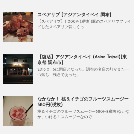
スペアリブ [アジアンタイペイ 調布]
【スペアリブ】(1000円(税抜))豚のスペアリブフライ
ドしたスペアリブ骨にくっ ...
【復活】アジアンタイペイ (Asian Taipei)[東
京都 調布市]
2016.01.16に閉店となった。調布の名店の灯がまた一
つ落ち、残念であった。 ...
なかなか！ 桃＆イチゴのフルーツスムージー
580円(税抜)
桃＆イチゴのフルーツスムージー580円(税抜)なかな
か、いける！スムージーなので ...