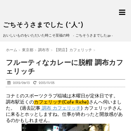
ごちそうさまでした (^人^)
おいしいものをいただいた時こそ至福の時 - ごちそうさまでした.jp -
ホーム
>
東京都
>
調布市
>
【閉店】カフェリッチ
>
フルーティなカレーに脱帽 調布カフ
ェリッチ
2012/09/13
2013/11/05
コナミのスポーツクラブ稲城は木曜日が定休日です。
調布駅近くの
カフェリッチ(Cafe Riche)
さんへ伺いまし
た。 (過去記事
調布 カフェリッチ
) カフェリッチさん
に来るとホッとしますね。仕事が終わったと開放感があ
るのかもしれません。