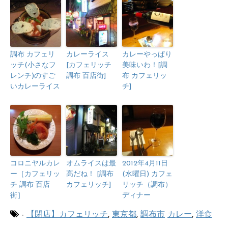
調布 カフェリ
カレーライス
カレーやっぱり
ッチ(小さなフ
[カフェリッチ
美味いわ！[調
レンチ)のすご
調布 百店街]
布 カフェリッ
いカレーライス
チ]
コロニヤルカレ
オムライスは最
2012年4月11日
ー［カフェリッ
高だね！ [調布
(水曜日) カフェ
チ 調布 百店
カフェリッチ]
リッチ（調布）
街］
ディナー
-
【閉店】カフェリッチ
,
東京都
,
調布市
カレー
,
洋食