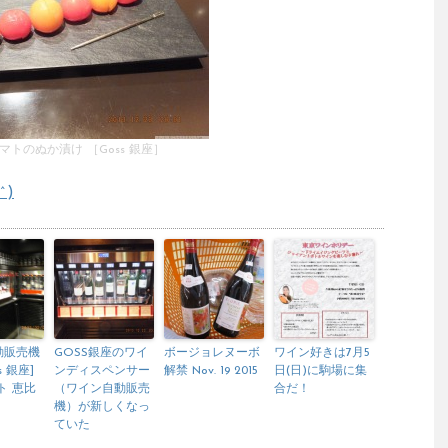
マトのぬか漬け ［Goss 銀座］
^)
動販売機
GOSS銀座のワイ
ボージョレヌーボ
ワイン好きは7月5
s 銀座]
ンディスペンサー
解禁 Nov. 19 2015
日(日)に駒場に集
ト 恵比
（ワイン自動販売
合だ！
機）が新しくなっ
ていた