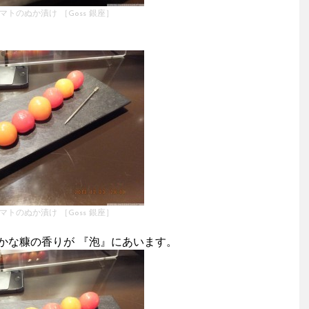
マトのぬか漬け ［Goss 銀座］
マトのぬか漬け ［Goss 銀座］
かな糠の香りが 『泡』にあいます。