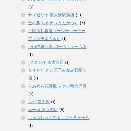
(3)
サイゼリヤ 南大沢駅前店
(5)
金の豚 おか田（とんかつ）
(3)
【閉店】銀座コージーコーナー
フレンテ南大沢店
(1)
小山内裏公園 バーベキュー広場
(1)
Jスタジオ 南大沢店
(1)
サイゼリヤ 八王子みなみ野駅前
店
(1)
らあめん花月嵐 ファブ南大沢店
(2)
ルパ 南大沢
(1)
天一坊 堀之内店
(5)
しゃぶしゃぶ牛太 京王八王子店
(1)