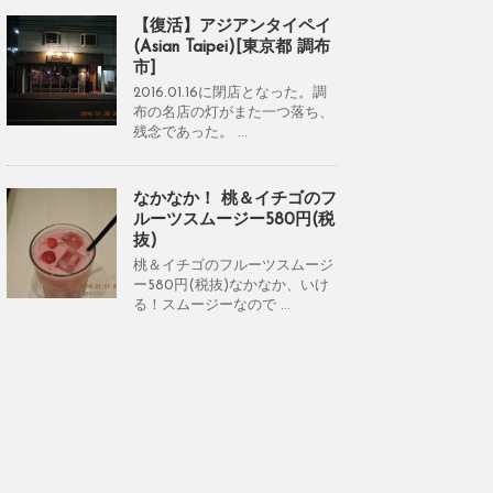
【復活】アジアンタイペイ
(Asian Taipei)[東京都 調布
市]
2016.01.16に閉店となった。調
布の名店の灯がまた一つ落ち、
残念であった。 ...
なかなか！ 桃＆イチゴのフ
ルーツスムージー580円(税
抜)
桃＆イチゴのフルーツスムージ
ー580円(税抜)なかなか、いけ
る！スムージーなので ...