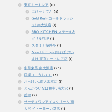
東京ミートレア
(11)
にひゃくてん
(4)
Gold Rush(ゴールドラッシ
ュ) 南大沢店
(1)
BBQ KITCHEN ステーキ&
グリル料理
(1)
スタミナ極丼亭
(1)
New Old Style 肉そば けい
すけ 東京ミートレア店
(1)
中華東秀 南大沢店
(23)
口楽（こうらく）
(3)
おっけい_南大沢本店
(1)
とんかついなば和幸_南大沢
(1)
茜や
(2)
サーティワンアイスクリーム 南
大沢 イトーヨーカ堂店
(1)