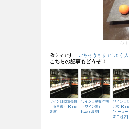
プチト
激ウマです。
ごちそうさまでした(^人
こちらの記事もどうぞ！
ワイン自動販売機
ワイン自動販売機
ワイン自
（食事編） [Goss
（ワイン編）
比較 [Gos
銀座]
[Goss 銀座]
[ピーロー
寿三越店]