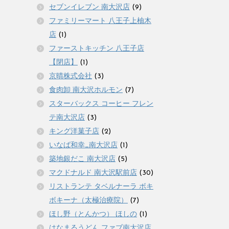
セブンイレブン 南大沢店
(9)
ファミリーマート 八王子上柚木
店
(1)
ファーストキッチン 八王子店
【閉店】
(1)
京晴株式会社
(3)
食肉卸 南大沢ホルモン
(7)
スターバックス コーヒー フレン
テ南大沢店
(3)
キング洋菓子店
(2)
いなば和幸_南大沢店
(1)
築地銀だこ 南大沢店
(5)
マクドナルド 南大沢駅前店
(30)
リストランテ タベルナーラ ボキ
ボキーナ（太極治療院）
(7)
ほし野（とんかつ） ほしの
(1)
はなまるうどん ファブ南大沢店