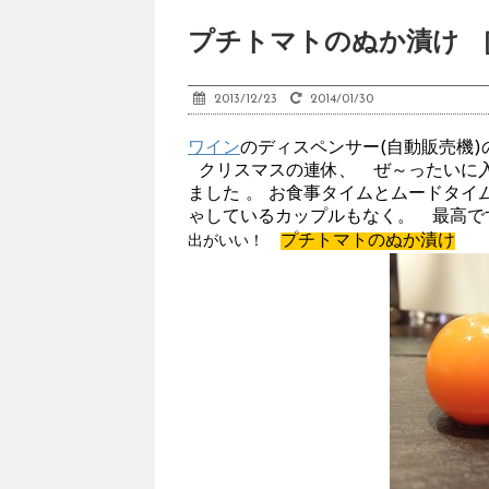
プチトマトのぬか漬け ［G
2013/12/23
2014/01/30
ワイン
のディスペンサー(自動販売機)
クリスマスの連休、 ぜ～ったいに
ました 。 お食事タイムとムードタイ
ゃしているカップルもなく。 最高です！
プチトマトのぬか漬け
出がいい！