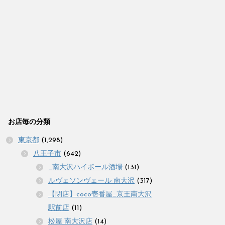
お店毎の分類
東京都
(1,298)
八王子市
(642)
_南大沢ハイボール酒場
(131)
ルヴェソンヴェール 南大沢
(317)
【閉店】coco壱番屋_京王南大沢
駅前店
(11)
松屋 南大沢店
(14)