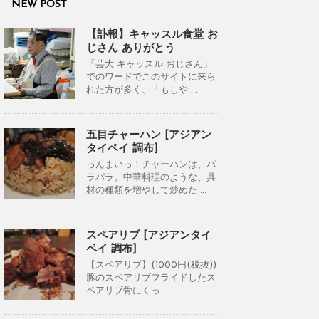
NEW POST
【訃報】キャッスル食堂 お
じさん ありがとう
「芸大 キャッスル おじさん」
でのワードでこのサイトに来ら
れた方が多く、「もしや ...
五目チャーハン [アジアン
タイペイ 調布]
っんまいっ！チャーハンは、パ
ラパラ。中華料理のような、具
材の種類を増やして炒めた ...
スペアリブ [アジアンタイ
ペイ 調布]
【スペアリブ】(1000円(税抜))
豚のスペアリブフライドしたス
ペアリブ骨にくっ ...