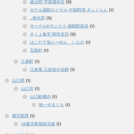
函太郎 宇賀浦本店
(2)
ホテル函館ロイヤル 中国料理 ぎょくらん
(1)
_海光房
(5)
サークルKサンクス 函館駅前店
(1)
きくよ食堂 朝市支店
(2)
はこだて塩らーめん しなの
(1)
五島軒
(1)
江差町
(1)
江差屋 江差追分会館
(1)
山口県
(1)
山口市
(1)
山口駅構内
(1)
味一やまぐち
(1)
鹿児島県
(1)
JA鹿児島県経済連
(1)