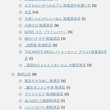
エクセルシオールカフェ 秋葉原中央通り店
(2)
丸五
(14)
九州じゃんがららーめん 秋葉原本店
(1)
小諸そば 秋葉原店
(6)
GOSS ゴス （ワインバー）
(5)
肉のハナマサ 秋葉原店
(3)
_吉野家 有楽町店
(2)
TUCANO'S GRILL (トゥッカーノ グリル) 秋葉原2号
店
(1)
_浪花のええもんうまいもん 大阪百貨店
(3)
東村山市
(8)
東京チカラめし 秋津店
(2)
_蒙古タンメン中本 秋津店
(1)
マクドナルド 秋津駅前店
(2)
あけぼの 三隆新秋津店
(1)
ハニーズバー 新秋津店
(1)