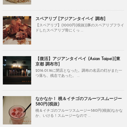
スペアリブ [アジアンタイペイ 調布]
【スペアリブ】(1000円(税抜))豚のスペアリブフライ
ドしたスペアリブ骨にくっ ...
【復活】アジアンタイペイ (Asian Taipei)[東
京都 調布市]
2016.01.16に閉店となった。調布の名店の灯がまた一
つ落ち、残念であった。 ...
なかなか！ 桃＆イチゴのフルーツスムージー
580円(税抜)
桃＆イチゴのフルーツスムージー580円(税抜)なかな
か、いける！スムージーなので ...