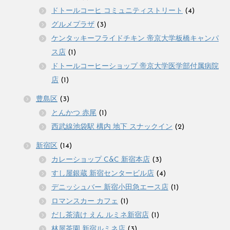
ドトールコーヒ コミュニティストリート
(4)
グルメプラザ
(3)
ケンタッキーフライドチキン 帝京大学板橋キャンパ
ス店
(1)
ドトールコーヒーショップ 帝京大学医学部付属病院
店
(1)
豊島区
(3)
とんかつ 赤尾
(1)
西武線池袋駅 構内 地下 スナックイン
(2)
新宿区
(14)
カレーショップ C&C 新宿本店
(3)
すし屋銀蔵 新宿センタービル店
(4)
デニッシュバー 新宿小田急エース店
(1)
ロマンスカー カフェ
(1)
だし茶漬け えん ルミネ新宿店
(1)
林屋茶園 新宿ルミネ店
(3)