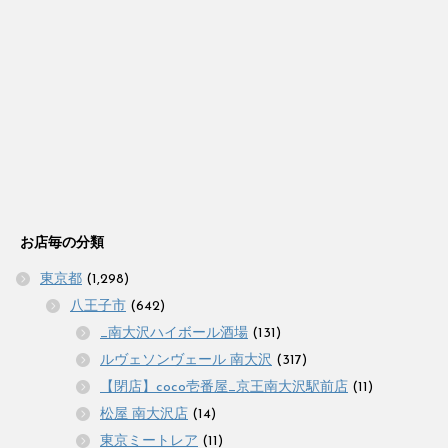
お店毎の分類
東京都
(1,298)
八王子市
(642)
_南大沢ハイボール酒場
(131)
ルヴェソンヴェール 南大沢
(317)
【閉店】coco壱番屋_京王南大沢駅前店
(11)
松屋 南大沢店
(14)
東京ミートレア
(11)