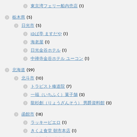
東京湾フェリー船内売店
(1)
栃木県
(5)
日光市
(5)
ゆば亭 ますだや
(1)
海老屋
(1)
日光金谷ホテル
(1)
中禅寺金谷ホテル ユーコン
(1)
北海道
(29)
北斗市
(10)
トラピスト修道院
(7)
一福（いちふく）菓子舗
(2)
龍杉創（りょうざんそう） 男爵資料館
(2)
函館市
(18)
ラッキーピエロ
(1)
きくよ食堂 朝市本店
(1)