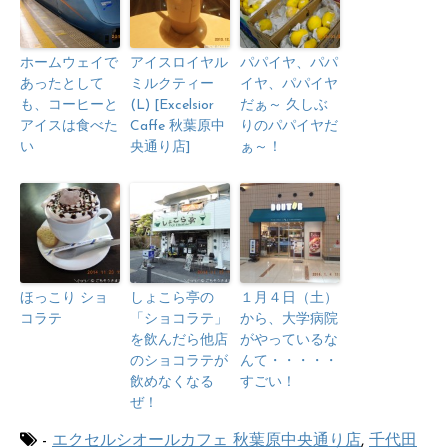
ホームウェイで
アイスロイヤル
パパイヤ、パパ
あったとして
ミルクティー
イヤ、パパイヤ
も、コーヒーと
(L) [Excelsior
だぁ～ 久しぶ
アイスは食べた
Caffe 秋葉原中
りのパパイヤだ
い
央通り店]
ぁ～！
ほっこり ショ
しょこら亭の
１月４日（土）
コラテ
「ショコラテ」
から、大学病院
を飲んだら他店
がやっているな
のショコラテが
んて・・・・・
飲めなくなる
すごい！
ぜ！
-
エクセルシオールカフェ 秋葉原中央通り店
,
千代田