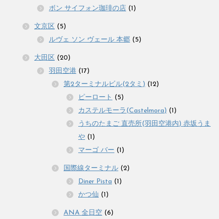
ボン サイフォン珈琲の店
(1)
文京区
(5)
ルヴェ ソン ヴェール 本郷
(5)
大田区
(20)
羽田空港
(17)
第2ターミナルビル(2タミ)
(12)
ピーロート
(5)
カステルモーラ(Castelmora)
(1)
うちのたまご 直売所(羽田空港内) 赤坂うま
や
(1)
マーゴ バー
(1)
国際線ターミナル
(2)
Diner Pista
(1)
かつ仙
(1)
ANA 全日空
(6)