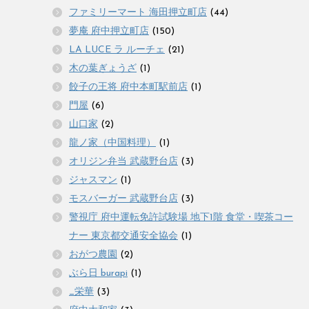
ファミリーマート 海田押立町店
(44)
夢庵 府中押立町店
(150)
LA LUCE ラ ルーチェ
(21)
木の葉ぎょうざ
(1)
餃子の王将 府中本町駅前店
(1)
門屋
(6)
山口家
(2)
龍ノ家（中国料理）
(1)
オリジン弁当 武蔵野台店
(3)
ジャスマン
(1)
モスバーガー 武蔵野台店
(3)
警視庁 府中運転免許試験場 地下1階 食堂・喫茶コー
ナー 東京都交通安全協会
(1)
おがつ農園
(2)
ぶら日 burapi
(1)
_栄華
(3)