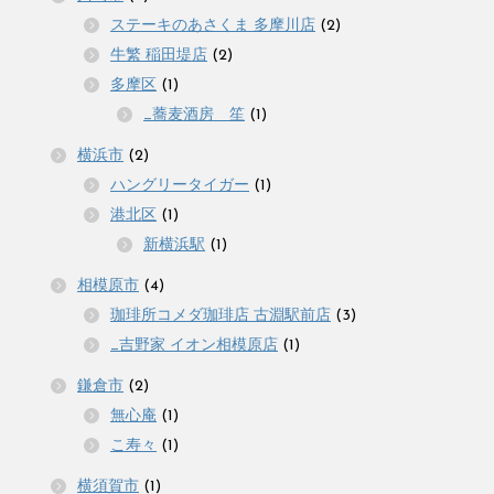
ステーキのあさくま 多摩川店
(2)
牛繁 稲田堤店
(2)
多摩区
(1)
_蕎麦酒房 笙
(1)
横浜市
(2)
ハングリータイガー
(1)
港北区
(1)
新横浜駅
(1)
相模原市
(4)
珈琲所コメダ珈琲店 古淵駅前店
(3)
_吉野家 イオン相模原店
(1)
鎌倉市
(2)
無心庵
(1)
こ寿々
(1)
横須賀市
(1)