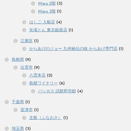
Maru 2階
(3)
Maru 3階
(1)
はしご 入船店
(4)
矢場とん 東京銀座店
(1)
江東区
(1)
からあげのジョー 九州秘伝の味 からあげ専門店
(1)
島根県
(9)
出雲市
(9)
八雲本店
(2)
島根ワイナリー
(6)
バッカス 試飲即売館
(4)
千葉県
(1)
富津市
(1)
主船（ふなおさ）
(1)
埼玉県
(3)