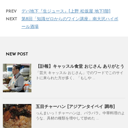
PREV
デパ地下『生ジュース』[上野 松坂屋 地下1階]
NEXT
第8回「知識ゼロからのワイン講座」南大沢ハイボ
ール酒場
NEW POST
【訃報】キャッスル食堂 おじさん ありがとう
「芸大 キャッスル おじさん」でのワードでこのサイ
トに来られた方が多く、「もしや ...
五目チャーハン [アジアンタイペイ 調布]
っんまいっ！チャーハンは、パラパラ。中華料理のよ
うな、具材の種類を増やして炒めた ...