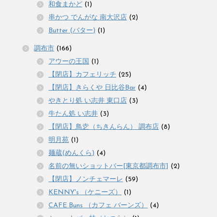
和食まかど
(1)
串かつ でんがな 南大沢店
(2)
Butter (バター)
(1)
調布市
(166)
アウーの王国
(1)
【閉店】カフェリッチ
(25)
【閉店】きらくや 日比谷Bar
(4)
やきとり処 い志井 東口店
(3)
牛たん処 い志井
(3)
【閉店】鳥赱（ちきんらん） 調布店
(8)
明月苑
(1)
麺蔵(めんくら)
(4)
名前の無いショットバー[東京都調布市]
(2)
【閉店】ノンチェマーレ
(59)
KENNY's （ケニーズ）
(1)
CAFE Buns （カフェ バーンズ）
(4)