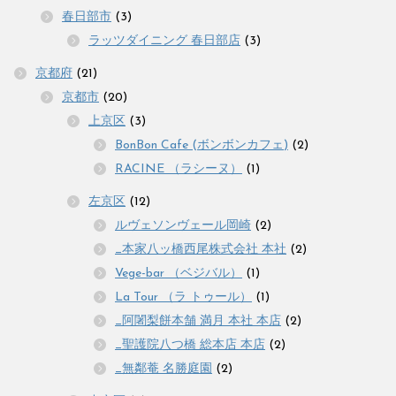
春日部市
(3)
ラッツダイニング 春日部店
(3)
京都府
(21)
京都市
(20)
上京区
(3)
BonBon Cafe (ボンボンカフェ)
(2)
RACINE （ラシーヌ）
(1)
左京区
(12)
ルヴェソンヴェール岡崎
(2)
_本家八ッ橋西尾株式会社 本社
(2)
Vege-bar （ベジバル）
(1)
La Tour （ラ トゥール）
(1)
_阿闍梨餅本舗 満月 本社 本店
(2)
_聖護院八つ橋 総本店 本店
(2)
_無鄰菴 名勝庭園
(2)