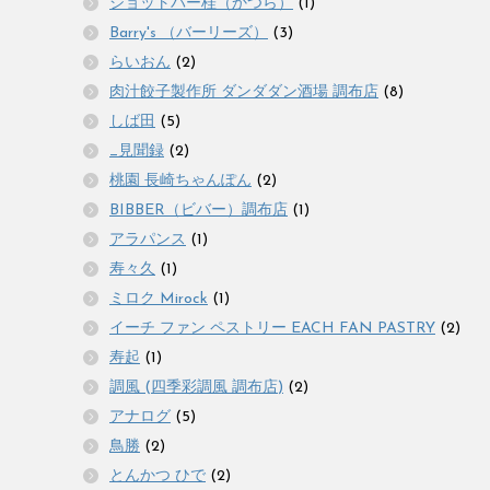
ショットバー桂（かつら）
(1)
Barry's （バーリーズ）
(3)
らいおん
(2)
肉汁餃子製作所 ダンダダン酒場 調布店
(8)
しば田
(5)
_見聞録
(2)
桃園 長崎ちゃんぽん
(2)
BIBBER（ビバー）調布店
(1)
アラパンス
(1)
寿々久
(1)
ミロク Mirock
(1)
イーチ ファン ペストリー EACH FAN PASTRY
(2)
寿起
(1)
調風 (四季彩調風 調布店)
(2)
アナログ
(5)
鳥勝
(2)
とんかつ ひで
(2)