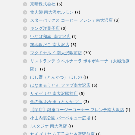
京晴株式会社
(3)
食肉卸 南大沢ホルモン
(7)
スターバックス コーヒー フレンテ南大沢店
(3)
キング洋菓子店
(2)
いなば和幸_南大沢店
(1)
築地銀だこ 南大沢店
(5)
マクドナルド 南大沢駅前店
(30)
リストランテ タベルナーラ ボキボキーナ（太極治療
院）
(7)
ほし野（とんかつ） ほしの
(1)
はなまるうどん ファブ南大沢店
(3)
サイゼリヤ 南大沢駅前店
(5)
金の豚 おか田（とんかつ）
(3)
【閉店】銀座コージーコーナー フレンテ南大沢店
(1)
小山内裏公園 バーベキュー広場
(1)
Jスタジオ 南大沢店
(1)
サイゼリヤ 八王子みなみ野駅前店
(1)