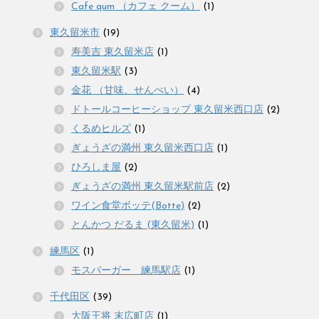
Cafe qum （カフェ クーム）
(1)
東久留米市
(19)
寿美吉 東久留米店
(1)
東久留米駅
(3)
金花 （甘味、せんべい）
(4)
ドトールコーヒーショップ 東久留米西口店
(2)
くるめヒルズ
(1)
ぎょうざの満州 東久留米西口店
(1)
ひろしま屋
(2)
ぎょうざの満州 東久留米駅前店
(2)
ワイン食堂ボッテ(Botte)
(2)
とんかつ だるま (東久留米)
(1)
練馬区
(1)
モスバーガー 練馬駅店
(1)
千代田区
(39)
大阪王将 末広町店
(1)