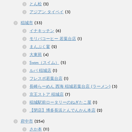
とん松
(2)
アジアン タイペイ
(3)
稲城市
(33)
イナキッチン
(6)
モリバコーヒー 若葉台店
(1)
まんぷく宴
(2)
大東苑
(4)
Swim（スイム）
(5)
ルパ 稲城店
(1)
フレスポ若葉台店
(1)
長崎らーめん 西海 稲城若葉台店 (ラーメン)
(3)
京王ストア 稲城店
(7)
稲城駅前ロータリーのねぎたこ屋
(1)
【閉店】博多長浜とんでんかん本店
(2)
府中市
(254)
さか本
(11)