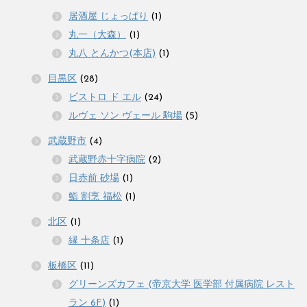
居酒屋 じょっぱり
(1)
丸一（大森）
(1)
丸八 とんかつ(本店)
(1)
目黒区
(28)
ビストロ ド エル
(24)
ルヴェ ソン ヴェール 駒場
(5)
武蔵野市
(4)
武蔵野赤十字病院
(2)
日赤前 砂場
(1)
鮨 割烹 福松
(1)
北区
(1)
縁 十条店
(1)
板橋区
(11)
グリーンズカフェ (帝京大学 医学部 付属病院 レスト
ラン 6F)
(1)