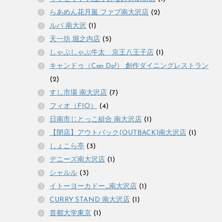
らあめん花月嵐 ファブ南大沢店
(2)
ルパ 南大沢
(1)
天一坊 堀之内店
(5)
しゃぶしゃぶ牛太 京王八王子店
(1)
キャンドゥ（Can Do!） 創作ダイニングレストラン
(2)
すし市場 南大沢店
(7)
フィオ（FIO）
(4)
日南市じとっこ組合 南大沢店
(1)
【閉店】アウトバック(OUTBACK)南大沢店
(1)
しょこら亭
(3)
デニーズ南大沢店
(1)
シャルル
(3)
イトーヨーカドー_南大沢店
(1)
CURRY STAND 南大沢店
(1)
首都大学東京
(1)