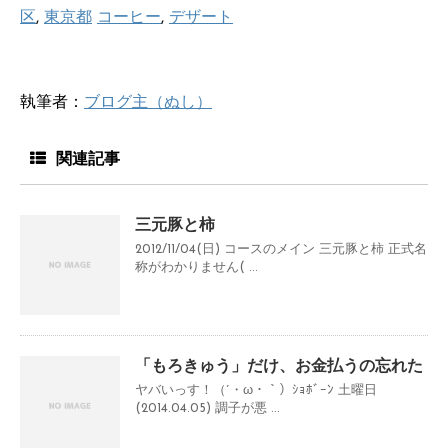
区
,
東京都
コーヒー
,
デザート
執筆者：
ブログ主（ぬし）
関連記事
三元豚と柿
2012/11/04(日) コースのメイン 三元豚と柿 正式名
称がわかりません( ...
「もろきゅう」だけ、お金払うの忘れた
ヤバいっす！（´・ω・｀）ｼｮﾎﾞｰﾝ 土曜日
(2014.04.05) 調子が悪 ...