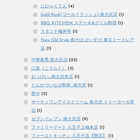
にひゃくてん
(4)
Gold Rush(ゴールドラッシュ) 南大沢店
(1)
BBQ KITCHEN ステーキ&グリル料理
(1)
スタミナ極丼亭
(1)
New Old Style 肉そば けいすけ 東京ミートレア
店
(1)
中華東秀 南大沢店
(23)
口楽（こうらく）
(3)
おっけい_南大沢本店
(1)
とんかついなば和幸_南大沢
(1)
茜や
(2)
サーティワンアイスクリーム 南大沢 イトーヨーカ堂
店
(1)
セブンイレブン 南大沢店
(9)
ファミリーマート 八王子上柚木店
(1)
ファーストキッチン 八王子店【閉店】
(1)