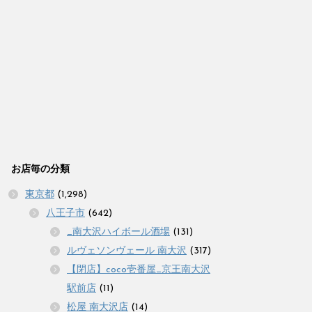
お店毎の分類
東京都
(1,298)
八王子市
(642)
_南大沢ハイボール酒場
(131)
ルヴェソンヴェール 南大沢
(317)
【閉店】coco壱番屋_京王南大沢
駅前店
(11)
松屋 南大沢店
(14)