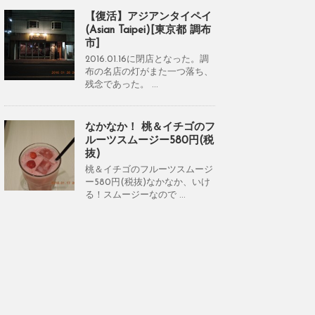
【復活】アジアンタイペイ
(Asian Taipei)[東京都 調布
市]
2016.01.16に閉店となった。調
布の名店の灯がまた一つ落ち、
残念であった。 ...
なかなか！ 桃＆イチゴのフ
ルーツスムージー580円(税
抜)
桃＆イチゴのフルーツスムージ
ー580円(税抜)なかなか、いけ
る！スムージーなので ...