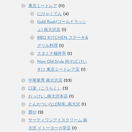
東京ミートレア
(11)
にひゃくてん
(4)
Gold Rush(ゴールドラッシ
ュ) 南大沢店
(1)
BBQ KITCHEN ステーキ&
グリル料理
(1)
スタミナ極丼亭
(1)
New Old Style 肉そば けい
すけ 東京ミートレア店
(1)
中華東秀 南大沢店
(23)
口楽（こうらく）
(3)
おっけい_南大沢本店
(1)
とんかついなば和幸_南大沢
(1)
茜や
(2)
サーティワンアイスクリーム 南
大沢 イトーヨーカ堂店
(1)