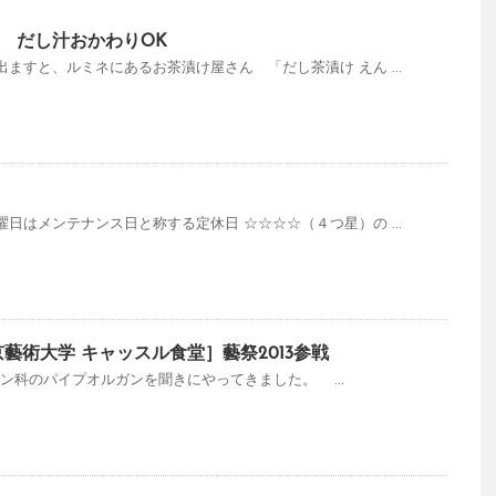
 だし汁おかわりOK
ますと、ルミネにあるお茶漬け屋さん 「だし茶漬け えん ...
日はメンテナンス日と称する定休日 ☆☆☆☆（４つ星）の ...
藝術大学 キャッスル食堂］藝祭2013参戦
ルガン科のパイプオルガンを聞きにやってきました。 ...