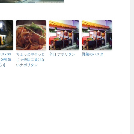
ス700
ちょっとやそっと
辛口 ナポリタン
野菜のパスタ
0円[麺
じゃ他店に負けな
)]
いナポリタン