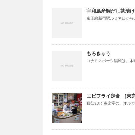
宇和島産鯛だし茶漬け
京王線新宿駅ルミネ口から出
もろきゅう
コナミスポーツ稲城は、木曜
エビフライ定食 ［東京
藝祭2013 奏楽堂の、オ