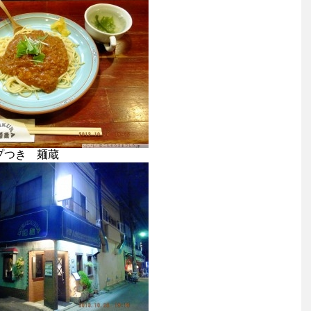
プつき 麺蔵