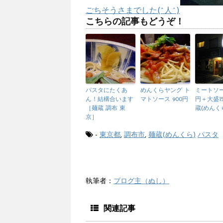
ごちそうさまでした(^人^)
こちらの記事もどうぞ！
パスタにたくあ
めんくらヤング ト
ミートソー
ん！結構合います
マトソース 900円
円＋大盛15
［麺蔵 調布 東
蔵(めんくら
京］
-
東京都
,
調布市
,
麺蔵(めんくら)
パスタ
執筆者：
ブログ主（ぬし）
関連記事