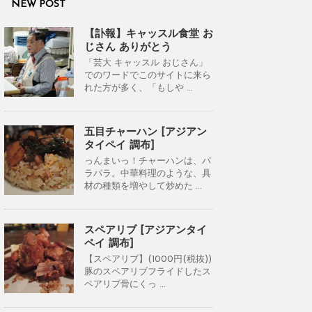
NEW POST
【訃報】キャッスル食堂 お
じさん ありがとう
「芸大 キャッスル おじさん」
でのワードでこのサイトに来ら
れた方が多く、「もしや ...
五目チャーハン [アジアン
タイペイ 調布]
っんまいっ！チャーハンは、パ
ラパラ。中華料理のような、具
材の種類を増やして炒めた ...
スペアリブ [アジアンタイ
ペイ 調布]
【スペアリブ】(1000円(税抜))
豚のスペアリブフライドしたス
ペアリブ骨にくっ ...