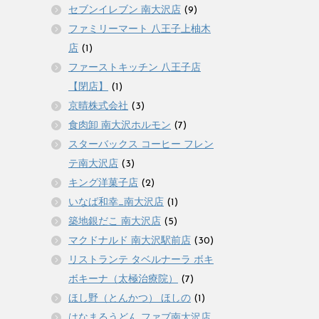
セブンイレブン 南大沢店
(9)
ファミリーマート 八王子上柚木
店
(1)
ファーストキッチン 八王子店
【閉店】
(1)
京晴株式会社
(3)
食肉卸 南大沢ホルモン
(7)
スターバックス コーヒー フレン
テ南大沢店
(3)
キング洋菓子店
(2)
いなば和幸_南大沢店
(1)
築地銀だこ 南大沢店
(5)
マクドナルド 南大沢駅前店
(30)
リストランテ タベルナーラ ボキ
ボキーナ（太極治療院）
(7)
ほし野（とんかつ） ほしの
(1)
はなまるうどん ファブ南大沢店