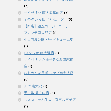
(3)
サイゼリヤ 南大沢駅前店
(5)
金の豚 おか田（とんかつ）
(3)
【閉店】銀座コージーコーナー
フレンテ南大沢店
(1)
小山内裏公園 バーベキュー広場
(1)
Jスタジオ 南大沢店
(1)
サイゼリヤ 八王子みなみ野駅前
店
(1)
らあめん花月嵐 ファブ南大沢店
(2)
ルパ 南大沢
(1)
天一坊 堀之内店
(5)
しゃぶしゃぶ牛太 京王八王子店
(1)