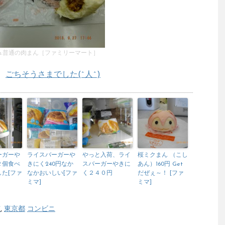
s.普通の肉まん［ファミリーマート］
？
ごちそうさまでした(^人^)
ーガーや
ライスバーガーや
やっと入荷、ライ
桜ミクまん （こし
２個食べ
きにく240円なか
スバーガーやきに
あん）160円 Get
た[ファ
なかおいしい[ファ
く２４０円
だぜぇ～！ [ファ
ミマ]
ミマ]
市
,
東京都
コンビニ