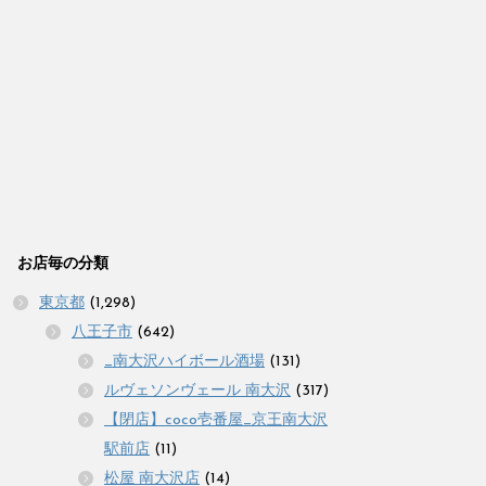
お店毎の分類
東京都
(1,298)
八王子市
(642)
_南大沢ハイボール酒場
(131)
ルヴェソンヴェール 南大沢
(317)
【閉店】coco壱番屋_京王南大沢
駅前店
(11)
松屋 南大沢店
(14)