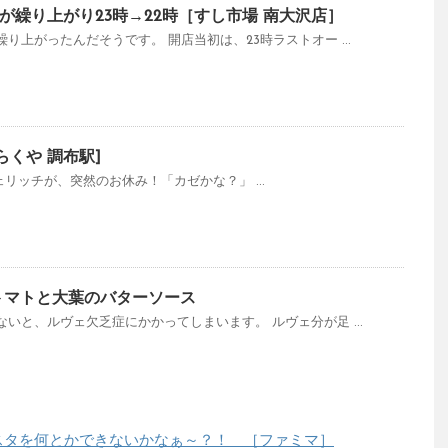
が繰り上がり23時→22時［すし市場 南大沢店］
り上がったんだそうです。 開店当初は、23時ラストオー ...
らくや 調布駅]
のカフェリッチが、突然のお休み！「カゼかな？」 ...
トマトと大葉のバターソース
いと、ルヴェ欠乏症にかかってしまいます。 ルヴェ分が足 ...
スタを何とかできないかなぁ～？！ ［ファミマ］