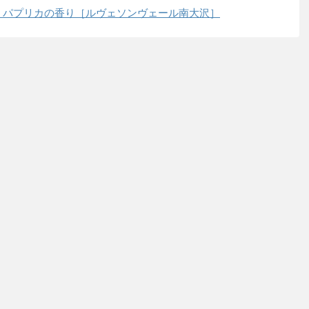
 パプリカの香り［ルヴェソンヴェール南大沢］