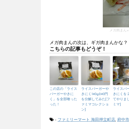
メガ肉まんv
メガ肉まんの次は、ギガ肉まんかな
こちらの記事もどうぞ！
この店の「ライス
ライスバーガーや
ライスバ
バーガーやきに
きにく140g240円
きにくを
く」を全部喰った
を分解してみた[フ
てやりまし
った！
ァミマコレクショ
ミマ]
ン]
-
ファミリーマート 海田押立町店
,
府中