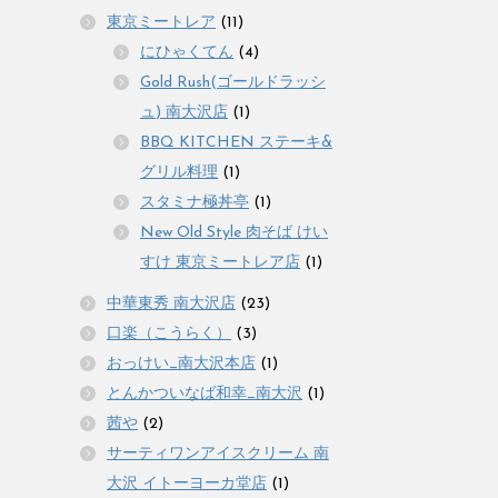
東京ミートレア
(11)
にひゃくてん
(4)
Gold Rush(ゴールドラッシ
ュ) 南大沢店
(1)
BBQ KITCHEN ステーキ&
グリル料理
(1)
スタミナ極丼亭
(1)
New Old Style 肉そば けい
すけ 東京ミートレア店
(1)
中華東秀 南大沢店
(23)
口楽（こうらく）
(3)
おっけい_南大沢本店
(1)
とんかついなば和幸_南大沢
(1)
茜や
(2)
サーティワンアイスクリーム 南
大沢 イトーヨーカ堂店
(1)