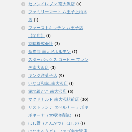
セブンイレブン 南大沢店
(9)
ファミリーマート 八王子上柚木
店
(1)
ファーストキッチン 八王子店
【閉店】
(1)
京晴株式会社
(3)
食肉卸 南大沢ホルモン
(7)
スターバックス コーヒー フレン
テ南大沢店
(3)
キング洋菓子店
(2)
いなば和幸_南大沢店
(1)
築地銀だこ 南大沢店
(5)
マクドナルド 南大沢駅前店
(30)
リストランテ タベルナーラ ボキ
ボキーナ（太極治療院）
(7)
ほし野（とんかつ） ほしの
(1)
はなまるうどん ファブ南大沢店