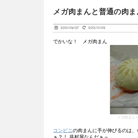
メガ肉まんと普通の肉ま
2013/09/27
2013/11/02
でかいな！ メガ肉まん
メガ肉まんv
コンビニ
の肉まんに手が伸びるのは、
ぁ？！ 井村屋なんだぁ～