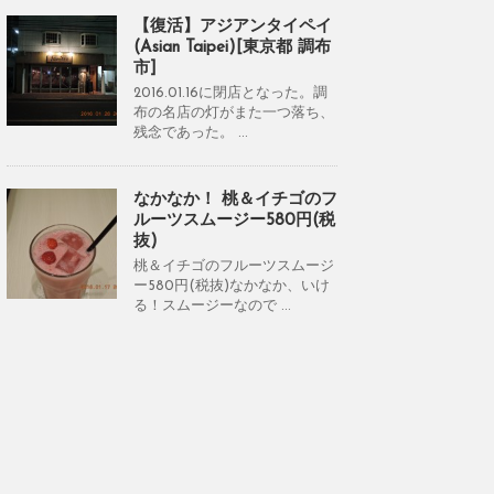
【復活】アジアンタイペイ
(Asian Taipei)[東京都 調布
市]
2016.01.16に閉店となった。調
布の名店の灯がまた一つ落ち、
残念であった。 ...
なかなか！ 桃＆イチゴのフ
ルーツスムージー580円(税
抜)
桃＆イチゴのフルーツスムージ
ー580円(税抜)なかなか、いけ
る！スムージーなので ...