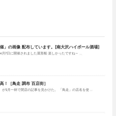
07開催」の画像 配布しています。[南大沢ハイボール酒場]
年4月7日に開催されました屋形船 楽しかったですね～ ...
高！［鳥走 調布 百店街］
が2月一杯で閉店の記事を見かけた。 「鳥走」の店名を使 ...