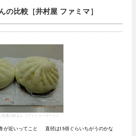
んの比較［井村屋 ファミマ］
s.普通の肉まん［ファミリーマート］
冬が近いってこと 直径は1.5倍ぐらいちがうのかな