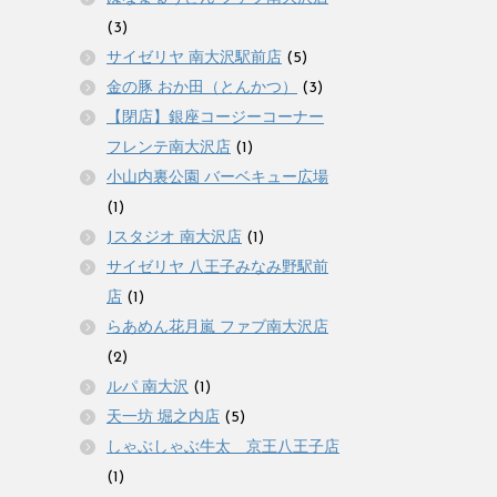
(3)
サイゼリヤ 南大沢駅前店
(5)
金の豚 おか田（とんかつ）
(3)
【閉店】銀座コージーコーナー
フレンテ南大沢店
(1)
小山内裏公園 バーベキュー広場
(1)
Jスタジオ 南大沢店
(1)
サイゼリヤ 八王子みなみ野駅前
店
(1)
らあめん花月嵐 ファブ南大沢店
(2)
ルパ 南大沢
(1)
天一坊 堀之内店
(5)
しゃぶしゃぶ牛太 京王八王子店
(1)