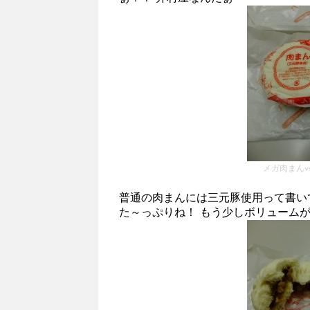
メガ肉まんv
普通の肉まんには三元豚使用って書い
た～っぷりね！ もう少しボリューム