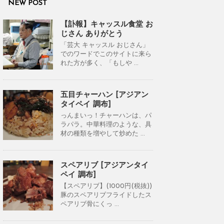
NEW POST
【訃報】キャッスル食堂 お
じさん ありがとう
「芸大 キャッスル おじさん」
でのワードでこのサイトに来ら
れた方が多く、「もしや ...
五目チャーハン [アジアン
タイペイ 調布]
っんまいっ！チャーハンは、パ
ラパラ。中華料理のような、具
材の種類を増やして炒めた ...
スペアリブ [アジアンタイ
ペイ 調布]
【スペアリブ】(1000円(税抜))
豚のスペアリブフライドしたス
ペアリブ骨にくっ ...