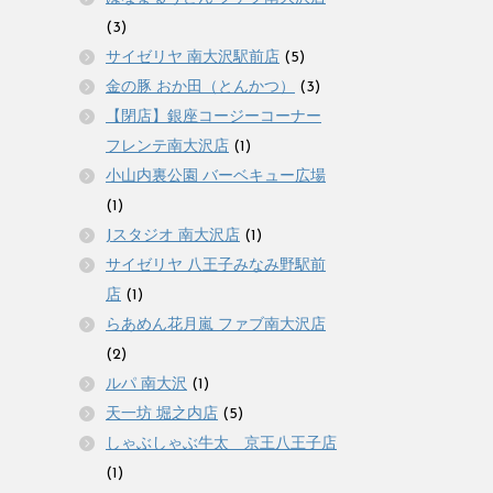
(3)
サイゼリヤ 南大沢駅前店
(5)
金の豚 おか田（とんかつ）
(3)
【閉店】銀座コージーコーナー
フレンテ南大沢店
(1)
小山内裏公園 バーベキュー広場
(1)
Jスタジオ 南大沢店
(1)
サイゼリヤ 八王子みなみ野駅前
店
(1)
らあめん花月嵐 ファブ南大沢店
(2)
ルパ 南大沢
(1)
天一坊 堀之内店
(5)
しゃぶしゃぶ牛太 京王八王子店
(1)