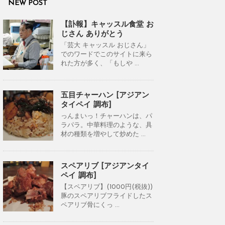
NEW POST
【訃報】キャッスル食堂 お
じさん ありがとう
「芸大 キャッスル おじさん」
でのワードでこのサイトに来ら
れた方が多く、「もしや ...
五目チャーハン [アジアン
タイペイ 調布]
っんまいっ！チャーハンは、パ
ラパラ。中華料理のような、具
材の種類を増やして炒めた ...
スペアリブ [アジアンタイ
ペイ 調布]
【スペアリブ】(1000円(税抜))
豚のスペアリブフライドしたス
ペアリブ骨にくっ ...