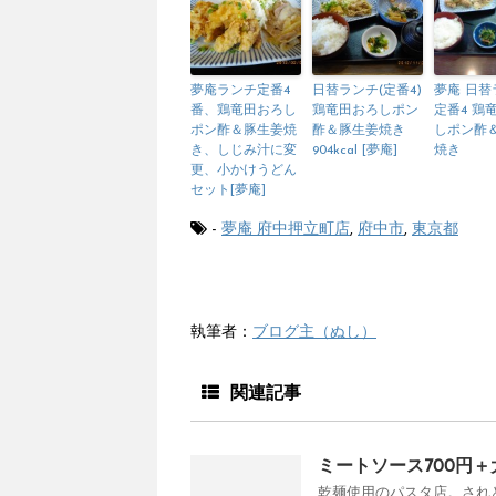
夢庵ランチ定番4
日替ランチ(定番4)
夢庵 日替
番、鶏竜田おろし
鶏竜田おろしポン
定番4 鶏
ポン酢＆豚生姜焼
酢＆豚生姜焼き
しポン酢
き、しじみ汁に変
904kcal [夢庵]
焼き
更、小かけうどん
セット[夢庵]
-
夢庵 府中押立町店
,
府中市
,
東京都
執筆者：
ブログ主（ぬし）
関連記事
ミートソース700円＋大
乾麺使用のパスタ店。されど