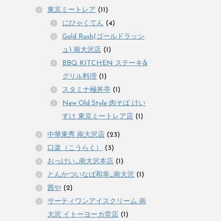
東京ミートレア
(11)
にひゃくてん
(4)
Gold Rush(ゴールドラッシ
ュ) 南大沢店
(1)
BBQ KITCHEN ステーキ&
グリル料理
(1)
スタミナ極丼亭
(1)
New Old Style 肉そば けい
すけ 東京ミートレア店
(1)
中華東秀 南大沢店
(23)
口楽（こうらく）
(3)
おっけい_南大沢本店
(1)
とんかついなば和幸_南大沢
(1)
茜や
(2)
サーティワンアイスクリーム 南
大沢 イトーヨーカ堂店
(1)