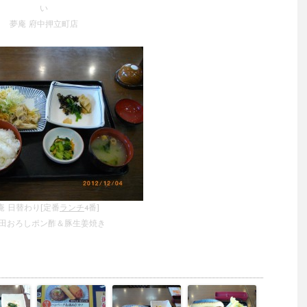
い
夢庵 府中押立町店
庵 日替わり[定番
ランチ
4番]
田おろしポン酢＆豚生姜焼き