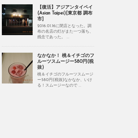
【復活】アジアンタイペイ
(Asian Taipei)[東京都 調布
市]
2016.01.16に閉店となった。調
布の名店の灯がまた一つ落ち、
残念であった。 ...
なかなか！ 桃＆イチゴのフ
ルーツスムージー580円(税
抜)
桃＆イチゴのフルーツスムージ
ー580円(税抜)なかなか、いけ
る！スムージーなので ...