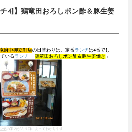
チ4]】鶏竜田おろしポン酢＆豚生姜
庵府中押立町店
の日替わりは、定番
ランチ
は4番でし
している
ランチ
「
鶏竜田おろしポン酢＆豚生姜焼き
」
ンチ
の案内が入り口にあってわかりやす