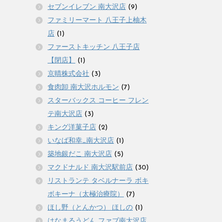
セブンイレブン 南大沢店
(9)
ファミリーマート 八王子上柚木
店
(1)
ファーストキッチン 八王子店
【閉店】
(1)
京晴株式会社
(3)
食肉卸 南大沢ホルモン
(7)
スターバックス コーヒー フレン
テ南大沢店
(3)
キング洋菓子店
(2)
いなば和幸_南大沢店
(1)
築地銀だこ 南大沢店
(5)
マクドナルド 南大沢駅前店
(30)
リストランテ タベルナーラ ボキ
ボキーナ（太極治療院）
(7)
ほし野（とんかつ） ほしの
(1)
はなまるうどん ファブ南大沢店