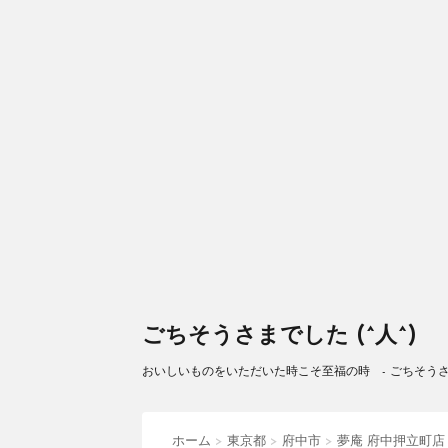
ごちそうさまでした (^人^)
おいしいものをいただいた時こそ至福の時 - ごちそうさまで
ホーム
>
東京都
>
府中市
>
夢庵 府中押立町店