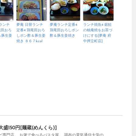
ランチ
夢庵 日替ランチ
夢庵ランチ定番4
ランチ焼魚4 銀鮭
竜田おろ
定番4 鶏竜田おろ
鶏竜田おろしポン
の柚庵焼をお茶づ
＆豚生姜
しポン酢＆豚生姜
酢＆豚生姜焼き
けにする[夢庵 府
焼き ８６７kcal
中押立町店]
盛150円[麺蔵(めんくら)]
専門店。 お箸で食べるパスタ屋。 調布の電気通信大学の ...