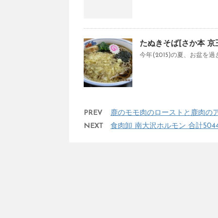
たぬきそば[さか本 京
今年(2015)の夏、お盆を
PREV
鹿のモモ肉のローストと鹿肉のアッ
NEXT
食肉卸 南大沢ホルモン 合計504