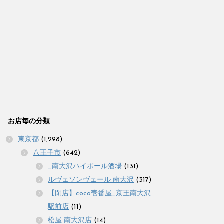
お店毎の分類
東京都
(1,298)
八王子市
(642)
_南大沢ハイボール酒場
(131)
ルヴェソンヴェール 南大沢
(317)
【閉店】coco壱番屋_京王南大沢
駅前店
(11)
松屋 南大沢店
(14)