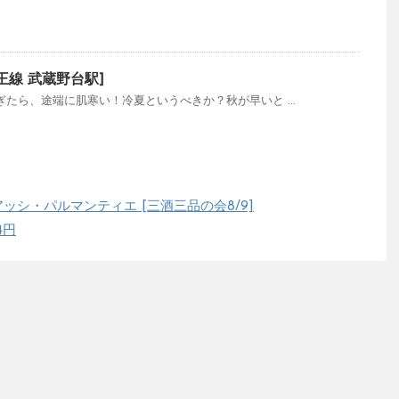
王線 武蔵野台駅]
過ぎたら、途端に肌寒い！冷夏というべきか？秋が早いと ...
シ・パルマンティエ [三酒三品の会8/9]
4円