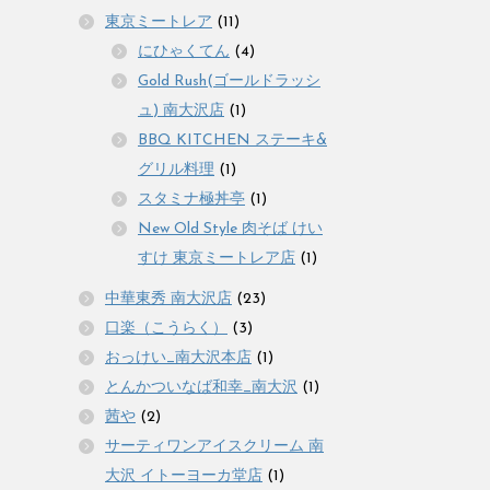
東京ミートレア
(11)
にひゃくてん
(4)
Gold Rush(ゴールドラッシ
ュ) 南大沢店
(1)
BBQ KITCHEN ステーキ&
グリル料理
(1)
スタミナ極丼亭
(1)
New Old Style 肉そば けい
すけ 東京ミートレア店
(1)
中華東秀 南大沢店
(23)
口楽（こうらく）
(3)
おっけい_南大沢本店
(1)
とんかついなば和幸_南大沢
(1)
茜や
(2)
サーティワンアイスクリーム 南
大沢 イトーヨーカ堂店
(1)