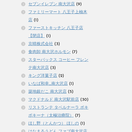
セブンイレブン 南大沢店
(9)
ファミリーマート 八王子上柚木
店
(1)
ファーストキッチン 八王子店
【閉店】
(1)
京晴株式会社
(3)
食肉卸 南大沢ホルモン
(7)
スターバックス コーヒー フレン
テ南大沢店
(3)
キング洋菓子店
(2)
いなば和幸_南大沢店
(1)
築地銀だこ 南大沢店
(5)
マクドナルド 南大沢駅前店
(30)
リストランテ タベルナーラ ボキ
ボキーナ（太極治療院）
(7)
ほし野（とんかつ） ほしの
(1)
はなまるうどん ファブ南大沢店