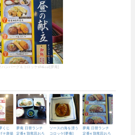
ハンバーグ＆コロッケ974kcal[夢庵]
夢くじ
夢庵 日替ランチ
ソースの海を漂う
夢庵 日替ランチ
げそ唐揚
定番4 鶏竜田おろ
コロッケ[夢庵]
定番4 鶏竜田おろ