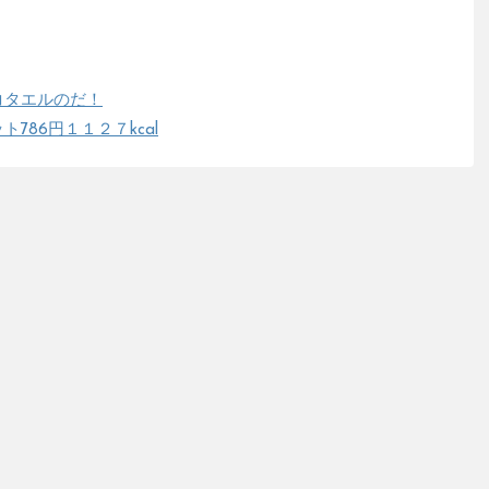
コタエルのだ！
786円１１２７kcal