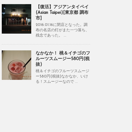
【復活】アジアンタイペイ
(Asian Taipei)[東京都 調布
市]
2016.01.16に閉店となった。調
布の名店の灯がまた一つ落ち、
残念であった。 ...
なかなか！ 桃＆イチゴのフ
ルーツスムージー580円(税
抜)
桃＆イチゴのフルーツスムージ
ー580円(税抜)なかなか、いけ
る！スムージーなので ...