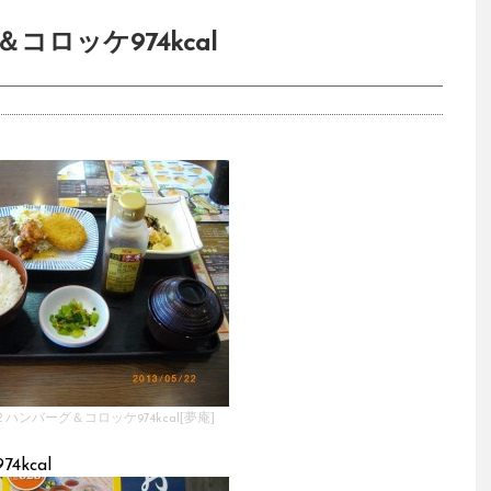
ロッケ974kcal
ハンバーグ＆コロッケ974kcal[夢庵]
kcal