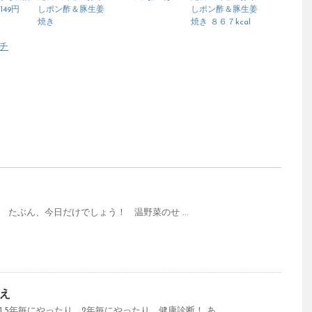
149円
しポン酢＆豚生姜
しポン酢＆豚生姜
焼き
焼き ８６７kcal
チ
 たぶん、今日だけでしょう！ 温野菜のせ ...
え
.5年毎にやったり、2年毎にやったり。健康診断！ あ ...