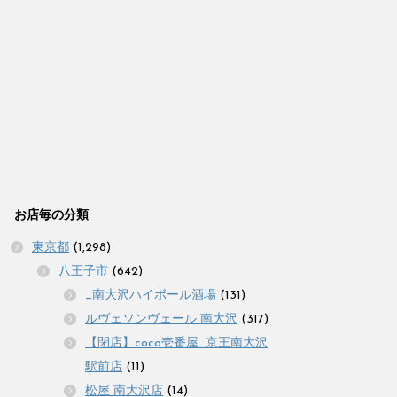
お店毎の分類
東京都
(1,298)
八王子市
(642)
_南大沢ハイボール酒場
(131)
ルヴェソンヴェール 南大沢
(317)
【閉店】coco壱番屋_京王南大沢
駅前店
(11)
松屋 南大沢店
(14)