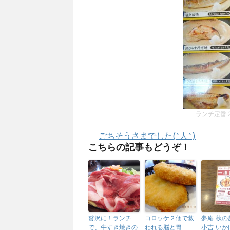
ランチ
定番２
ごちそうさまでした(^人^)
こちらの記事もどうぞ！
贅沢に！ランチ
コロッケ２個で救
夢庵 秋の
で、牛すき焼きの
われる脳と胃
小吉 いか