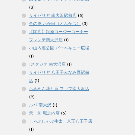
(3)
サイゼリヤ 南大沢駅前店
(5)
金の豚 おか田（とんかつ）
(3)
【閉店】銀座コージーコーナー
フレンテ南大沢店
(1)
小山内裏公園 バーベキュー広場
(1)
Jスタジオ 南大沢店
(1)
サイゼリヤ 八王子みなみ野駅前
店
(1)
らあめん花月嵐 ファブ南大沢店
(2)
ルパ 南大沢
(1)
天一坊 堀之内店
(5)
しゃぶしゃぶ牛太 京王八王子店
(1)