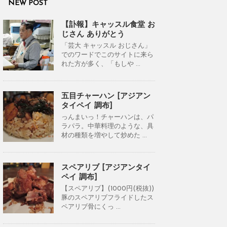
NEW POST
【訃報】キャッスル食堂 お
じさん ありがとう
「芸大 キャッスル おじさん」
でのワードでこのサイトに来ら
れた方が多く、「もしや ...
五目チャーハン [アジアン
タイペイ 調布]
っんまいっ！チャーハンは、パ
ラパラ。中華料理のような、具
材の種類を増やして炒めた ...
スペアリブ [アジアンタイ
ペイ 調布]
【スペアリブ】(1000円(税抜))
豚のスペアリブフライドしたス
ペアリブ骨にくっ ...