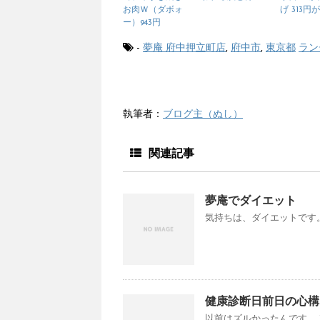
お肉Ｗ（ダボォ
げ 313円が
ー）943円
-
夢庵 府中押立町店
,
府中市
,
東京都
ラン
執筆者：
ブログ主（ぬし）
関連記事
夢庵でダイエット
気持ちは、ダイエットです。
健康診断日前日の心構
以前はズルかったんです。 1