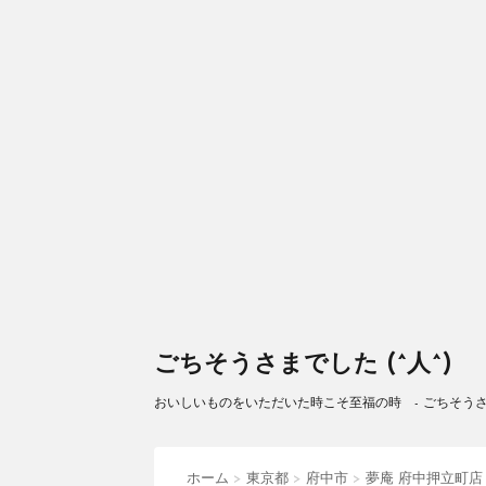
ごちそうさまでした (^人^)
おいしいものをいただいた時こそ至福の時 - ごちそうさまで
ホーム
>
東京都
>
府中市
>
夢庵 府中押立町店