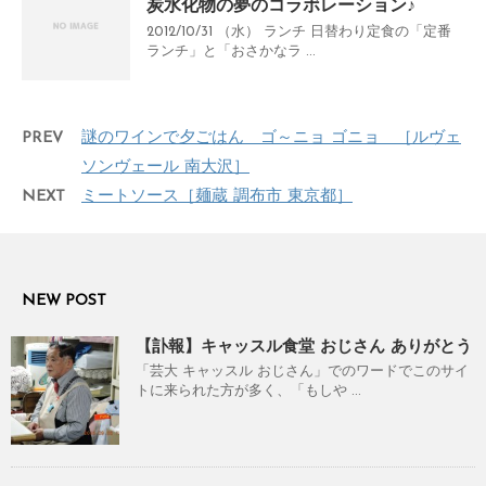
炭水化物の夢のコラボレーション♪
2012/10/31 （水） ランチ 日替わり定食の「定番
ランチ」と「おさかなラ ...
PREV
謎のワインで夕ごはん ゴ～ニョ ゴニョ ［ルヴェ
ソンヴェール 南大沢］
NEXT
ミートソース［麺蔵 調布市 東京都］
NEW POST
【訃報】キャッスル食堂 おじさん ありがとう
「芸大 キャッスル おじさん」でのワードでこのサイ
トに来られた方が多く、「もしや ...