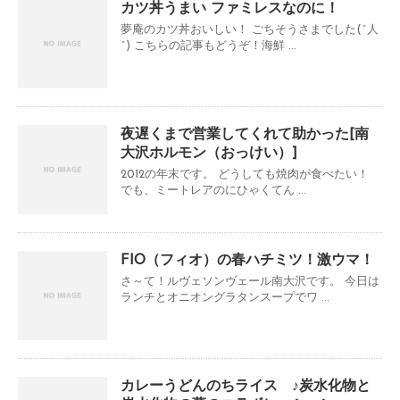
カツ丼うまい ファミレスなのに！
夢庵のカツ丼おいしい！ ごちそうさまでした(^人
^) こちらの記事もどうぞ！海鮮 ...
夜遅くまで営業してくれて助かった[南
大沢ホルモン（おっけい）]
2012の年末です。 どうしても焼肉が食べたい！
でも、ミートレアのにひゃくてん ...
FIO（フィオ）の春ハチミツ！激ウマ！
さ～て！ルヴェソンヴェール南大沢です。 今日は
ランチとオニオングラタンスープでワ ...
カレーうどんのちライス ♪炭水化物と