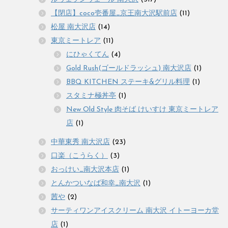
【閉店】coco壱番屋_京王南大沢駅前店
(11)
松屋 南大沢店
(14)
東京ミートレア
(11)
にひゃくてん
(4)
Gold Rush(ゴールドラッシュ) 南大沢店
(1)
BBQ KITCHEN ステーキ&グリル料理
(1)
スタミナ極丼亭
(1)
New Old Style 肉そば けいすけ 東京ミートレア
店
(1)
中華東秀 南大沢店
(23)
口楽（こうらく）
(3)
おっけい_南大沢本店
(1)
とんかついなば和幸_南大沢
(1)
茜や
(2)
サーティワンアイスクリーム 南大沢 イトーヨーカ堂
店
(1)