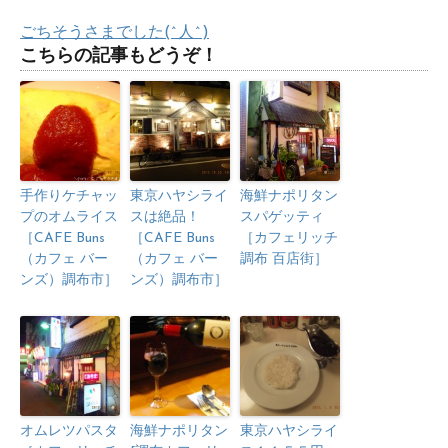
ごちそうさまでした(^人^)
こちらの記事もどうぞ！
手作りケチャッ
東京ハヤシライ
海鮮ナポリタン
プのオムライス
スは絶品！
スパゲッティ
［CAFE Buns
［CAFE Buns
［カフェリッチ
（カフェ バー
（カフェ バー
調布 百店街］
ンズ）調布市］
ンズ）調布市］
オムレツパスタ
海鮮ナポリタン
東京ハヤシライ