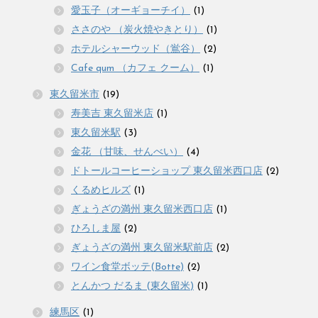
愛玉子（オーギョーチイ）
(1)
ささのや （炭火焼やきとり）
(1)
ホテルシャーウッド（鴬谷）
(2)
Cafe qum （カフェ クーム）
(1)
東久留米市
(19)
寿美吉 東久留米店
(1)
東久留米駅
(3)
金花 （甘味、せんべい）
(4)
ドトールコーヒーショップ 東久留米西口店
(2)
くるめヒルズ
(1)
ぎょうざの満州 東久留米西口店
(1)
ひろしま屋
(2)
ぎょうざの満州 東久留米駅前店
(2)
ワイン食堂ボッテ(Botte)
(2)
とんかつ だるま (東久留米)
(1)
練馬区
(1)