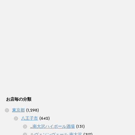
お店毎の分類
東京都
(1,298)
八王子市
(642)
_南大沢ハイボール酒場
(131)
ルヴェソンヴェール 南大沢
(317)