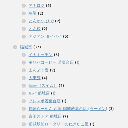
アナログ
(5)
鳥勝
(2)
とんかつ ひで
(2)
とん松
(2)
アジアン タイペイ
(3)
稲城市
(33)
イナキッチン
(6)
モリバコーヒー 若葉台店
(1)
まんぷく宴
(2)
大東苑
(4)
Swim（スイム）
(5)
ルパ 稲城店
(1)
フレスポ若葉台店
(1)
長崎らーめん 西海 稲城若葉台店 (ラーメン)
(3)
京王ストア 稲城店
(7)
稲城駅前ロータリーのねぎたこ屋
(1)