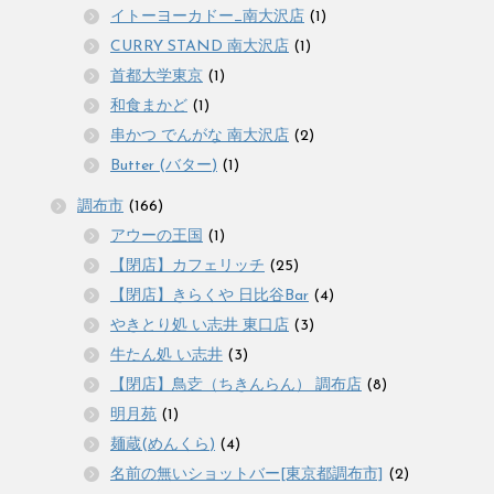
イトーヨーカドー_南大沢店
(1)
CURRY STAND 南大沢店
(1)
首都大学東京
(1)
和食まかど
(1)
串かつ でんがな 南大沢店
(2)
Butter (バター)
(1)
調布市
(166)
アウーの王国
(1)
【閉店】カフェリッチ
(25)
【閉店】きらくや 日比谷Bar
(4)
やきとり処 い志井 東口店
(3)
牛たん処 い志井
(3)
【閉店】鳥赱（ちきんらん） 調布店
(8)
明月苑
(1)
麺蔵(めんくら)
(4)
名前の無いショットバー[東京都調布市]
(2)