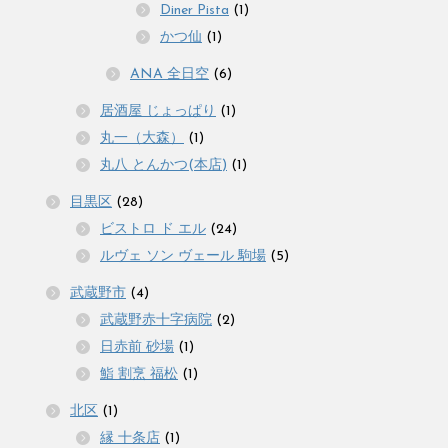
Diner Pista
(1)
かつ仙
(1)
ANA 全日空
(6)
居酒屋 じょっぱり
(1)
丸一（大森）
(1)
丸八 とんかつ(本店)
(1)
目黒区
(28)
ビストロ ド エル
(24)
ルヴェ ソン ヴェール 駒場
(5)
武蔵野市
(4)
武蔵野赤十字病院
(2)
日赤前 砂場
(1)
鮨 割烹 福松
(1)
北区
(1)
縁 十条店
(1)