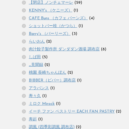
【閉店】ノンチェマーレ
(59)
KENNY's （ケニーズ）
(1)
CAFE Buns （カフェ バーンズ）
(4)
ショットバー桂（かつら）
(1)
Barry's （バーリーズ）
(3)
らいおん
(2)
肉汁餃子製作所 ダンダダン酒場 調布店
(8)
しば田
(5)
_見聞録
(2)
桃園 長崎ちゃんぽん
(2)
BIBBER（ビバー）調布店
(1)
アラパンス
(1)
寿々久
(1)
ミロク Mirock
(1)
イーチ ファン ペストリー EACH FAN PASTRY
(2)
寿起
(1)
調風 (四季彩調風 調布店)
(2)