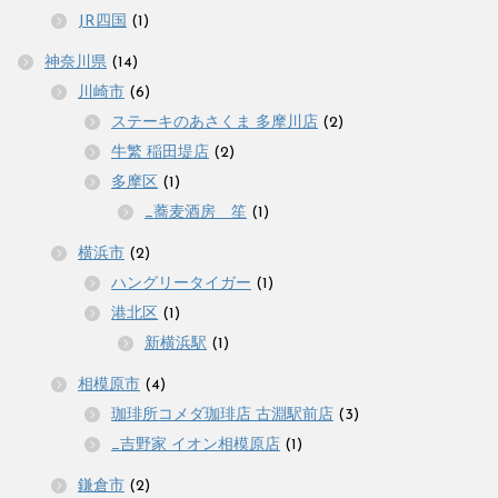
JR四国
(1)
神奈川県
(14)
川崎市
(6)
ステーキのあさくま 多摩川店
(2)
牛繁 稲田堤店
(2)
多摩区
(1)
_蕎麦酒房 笙
(1)
横浜市
(2)
ハングリータイガー
(1)
港北区
(1)
新横浜駅
(1)
相模原市
(4)
珈琲所コメダ珈琲店 古淵駅前店
(3)
_吉野家 イオン相模原店
(1)
鎌倉市
(2)