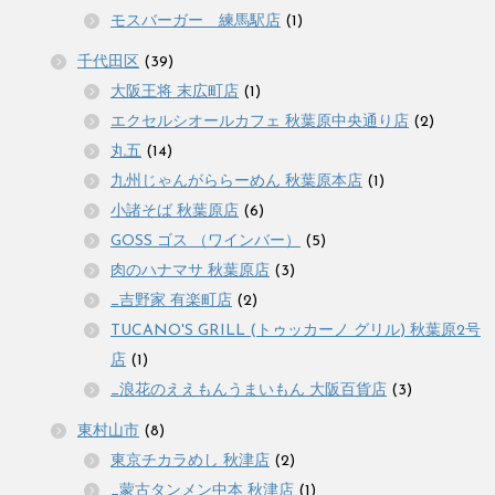
モスバーガー 練馬駅店
(1)
千代田区
(39)
大阪王将 末広町店
(1)
エクセルシオールカフェ 秋葉原中央通り店
(2)
丸五
(14)
九州じゃんがららーめん 秋葉原本店
(1)
小諸そば 秋葉原店
(6)
GOSS ゴス （ワインバー）
(5)
肉のハナマサ 秋葉原店
(3)
_吉野家 有楽町店
(2)
TUCANO'S GRILL (トゥッカーノ グリル) 秋葉原2号
店
(1)
_浪花のええもんうまいもん 大阪百貨店
(3)
東村山市
(8)
東京チカラめし 秋津店
(2)
_蒙古タンメン中本 秋津店
(1)