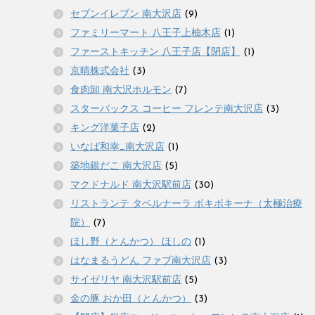
セブンイレブン 南大沢店
(9)
ファミリーマート 八王子上柚木店
(1)
ファーストキッチン 八王子店【閉店】
(1)
京晴株式会社
(3)
食肉卸 南大沢ホルモン
(7)
スターバックス コーヒー フレンテ南大沢店
(3)
キング洋菓子店
(2)
いなば和幸_南大沢店
(1)
築地銀だこ 南大沢店
(5)
マクドナルド 南大沢駅前店
(30)
リストランテ タベルナーラ ボキボキーナ（太極治療
院）
(7)
ほし野（とんかつ） ほしの
(1)
はなまるうどん ファブ南大沢店
(3)
サイゼリヤ 南大沢駅前店
(5)
金の豚 おか田（とんかつ）
(3)