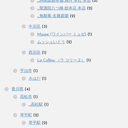
_阿闍梨餅本舗 満月 本社 本店
(2)
_聖護院八つ橋 総本店 本店
(2)
_無鄰菴 名勝庭園
(2)
中京区
(3)
Musee (ワインバー ミュゼ)
(1)
ムッシュいとう
(2)
西京区
(1)
La Colline （ラ コリーヌ）
(1)
宇治市
(1)
きはだ
(1)
香川県
(4)
高松市
(1)
_高松駅
(1)
琴平町
(2)
琴平駅
(2)