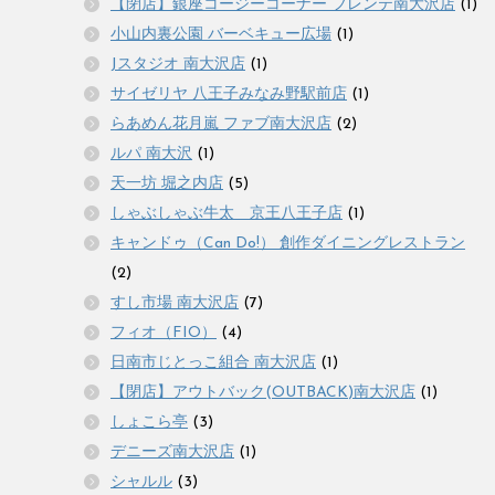
【閉店】銀座コージーコーナー フレンテ南大沢店
(1)
小山内裏公園 バーベキュー広場
(1)
Jスタジオ 南大沢店
(1)
サイゼリヤ 八王子みなみ野駅前店
(1)
らあめん花月嵐 ファブ南大沢店
(2)
ルパ 南大沢
(1)
天一坊 堀之内店
(5)
しゃぶしゃぶ牛太 京王八王子店
(1)
キャンドゥ（Can Do!） 創作ダイニングレストラン
(2)
すし市場 南大沢店
(7)
フィオ（FIO）
(4)
日南市じとっこ組合 南大沢店
(1)
【閉店】アウトバック(OUTBACK)南大沢店
(1)
しょこら亭
(3)
デニーズ南大沢店
(1)
シャルル
(3)