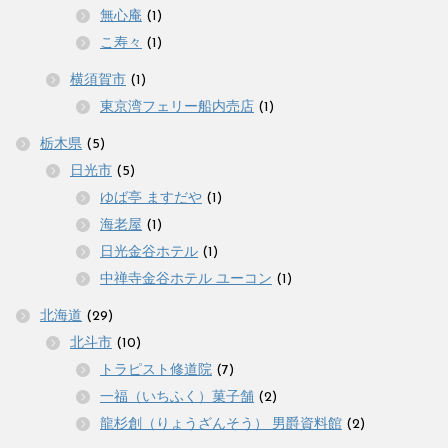
無心庵
(1)
こ寿々
(1)
横須賀市
(1)
東京湾フェリー船内売店
(1)
栃木県
(5)
日光市
(5)
ゆば亭 ますだや
(1)
海老屋
(1)
日光金谷ホテル
(1)
中禅寺金谷ホテル ユーコン
(1)
北海道
(29)
北斗市
(10)
トラピスト修道院
(7)
一福（いちふく）菓子舗
(2)
龍杉創（りょうざんそう） 男爵資料館
(2)