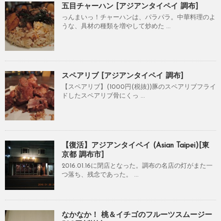
五目チャーハン [アジアンタイペイ 調布]
っんまいっ！チャーハンは、パラパラ。中華料理のよ
うな、具材の種類を増やして炒めた ...
スペアリブ [アジアンタイペイ 調布]
【スペアリブ】(1000円(税抜))豚のスペアリブフライ
ドしたスペアリブ骨にくっ ...
【復活】アジアンタイペイ (Asian Taipei)[東
京都 調布市]
2016.01.16に閉店となった。調布の名店の灯がまた一
つ落ち、残念であった。 ...
なかなか！ 桃＆イチゴのフルーツスムージー