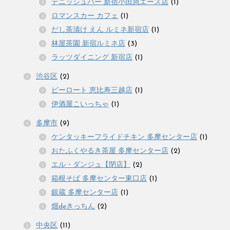
デニッシュバー 新宿小田急エース店
(1)
ロマンスカー カフェ
(1)
だし茶漬け えん ルミネ新宿店
(1)
林屋茶園 新宿ルミネ店
(3)
ラッツダイニング 新宿店
(1)
渋谷区
(2)
ピーロート 恵比寿三越店
(1)
伊酒屋こいっちゃ
(1)
多摩市
(9)
ケンタッキーフライドチキン 多摩センター店
(1)
おたふくやるき茶屋 多摩センター店
(2)
エル・ダンジュ【閉店】
(2)
箱根そば 多摩センター東口店
(1)
銀蔵 多摩センター店
(1)
畑deきっちん
(2)
中央区
(11)