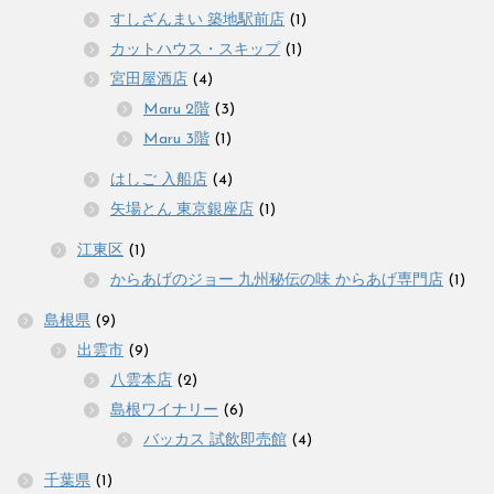
すしざんまい 築地駅前店
(1)
カットハウス・スキップ
(1)
宮田屋酒店
(4)
Maru 2階
(3)
Maru 3階
(1)
はしご 入船店
(4)
矢場とん 東京銀座店
(1)
江東区
(1)
からあげのジョー 九州秘伝の味 からあげ専門店
(1)
島根県
(9)
出雲市
(9)
八雲本店
(2)
島根ワイナリー
(6)
バッカス 試飲即売館
(4)
千葉県
(1)