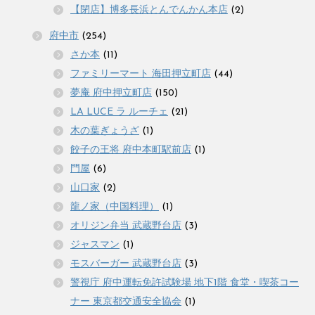
【閉店】博多長浜とんでんかん本店
(2)
府中市
(254)
さか本
(11)
ファミリーマート 海田押立町店
(44)
夢庵 府中押立町店
(150)
LA LUCE ラ ルーチェ
(21)
木の葉ぎょうざ
(1)
餃子の王将 府中本町駅前店
(1)
門屋
(6)
山口家
(2)
龍ノ家（中国料理）
(1)
オリジン弁当 武蔵野台店
(3)
ジャスマン
(1)
モスバーガー 武蔵野台店
(3)
警視庁 府中運転免許試験場 地下1階 食堂・喫茶コー
ナー 東京都交通安全協会
(1)