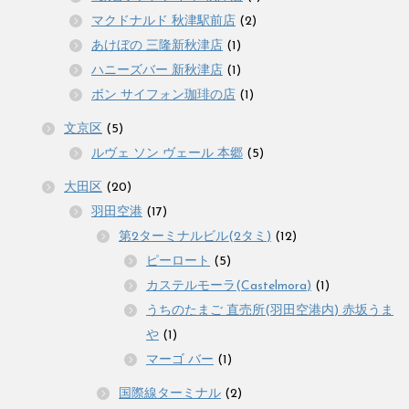
マクドナルド 秋津駅前店
(2)
あけぼの 三隆新秋津店
(1)
ハニーズバー 新秋津店
(1)
ボン サイフォン珈琲の店
(1)
文京区
(5)
ルヴェ ソン ヴェール 本郷
(5)
大田区
(20)
羽田空港
(17)
第2ターミナルビル(2タミ)
(12)
ピーロート
(5)
カステルモーラ(Castelmora)
(1)
うちのたまご 直売所(羽田空港内) 赤坂うま
や
(1)
マーゴ バー
(1)
国際線ターミナル
(2)