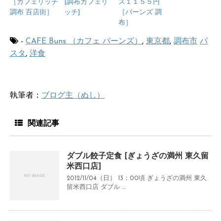
［カフェリッチ
[調布カフェリ
ス１１５５円
調布 百店街］
ッチ]
［バーンズ 調
布］
-
CAFE Buns （カフェ バーンズ）
,
東京都
,
調布市
パ
スタ
,
洋食
執筆者：
ブログ主（ぬし）
関連記事
ダブル餃子定食 [ぎょうざの満州 東久留
米西口店]
2012/11/04（日） 13：00頃 ぎょうざの満州 東久
留米西口店 ダブル ...