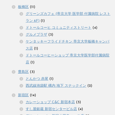
板橋区
(11)
グリーンズカフェ (帝京大学 医学部 付属病院 レスト
ラン 6F)
(1)
ドトールコーヒ コミュニティストリート
(4)
グルメプラザ
(3)
ケンタッキーフライドチキン 帝京大学板橋キャンパ
ス店
(1)
ドトールコーヒーショップ 帝京大学医学部付属病院
店
(1)
豊島区
(3)
とんかつ 赤尾
(1)
西武線池袋駅 構内 地下 スナックイン
(2)
新宿区
(14)
カレーショップ C&C 新宿本店
(3)
すし屋銀蔵 新宿センタービル店
(4)