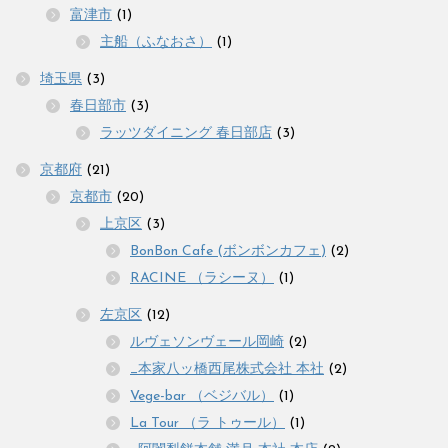
富津市
(1)
主船（ふなおさ）
(1)
埼玉県
(3)
春日部市
(3)
ラッツダイニング 春日部店
(3)
京都府
(21)
京都市
(20)
上京区
(3)
BonBon Cafe (ボンボンカフェ)
(2)
RACINE （ラシーヌ）
(1)
左京区
(12)
ルヴェソンヴェール岡崎
(2)
_本家八ッ橋西尾株式会社 本社
(2)
Vege-bar （ベジバル）
(1)
La Tour （ラ トゥール）
(1)