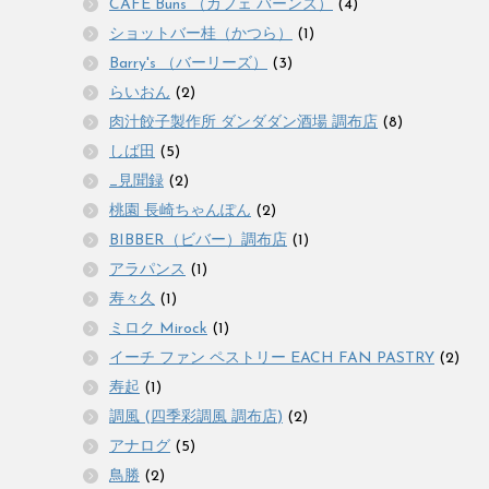
CAFE Buns （カフェ バーンズ）
(4)
ショットバー桂（かつら）
(1)
Barry's （バーリーズ）
(3)
らいおん
(2)
肉汁餃子製作所 ダンダダン酒場 調布店
(8)
しば田
(5)
_見聞録
(2)
桃園 長崎ちゃんぽん
(2)
BIBBER（ビバー）調布店
(1)
アラパンス
(1)
寿々久
(1)
ミロク Mirock
(1)
イーチ ファン ペストリー EACH FAN PASTRY
(2)
寿起
(1)
調風 (四季彩調風 調布店)
(2)
アナログ
(5)
鳥勝
(2)