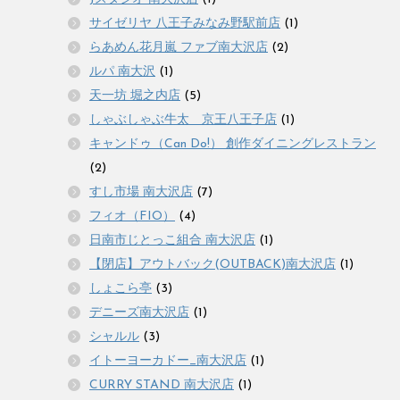
サイゼリヤ 八王子みなみ野駅前店
(1)
らあめん花月嵐 ファブ南大沢店
(2)
ルパ 南大沢
(1)
天一坊 堀之内店
(5)
しゃぶしゃぶ牛太 京王八王子店
(1)
キャンドゥ（Can Do!） 創作ダイニングレストラン
(2)
すし市場 南大沢店
(7)
フィオ（FIO）
(4)
日南市じとっこ組合 南大沢店
(1)
【閉店】アウトバック(OUTBACK)南大沢店
(1)
しょこら亭
(3)
デニーズ南大沢店
(1)
シャルル
(3)
イトーヨーカドー_南大沢店
(1)
CURRY STAND 南大沢店
(1)