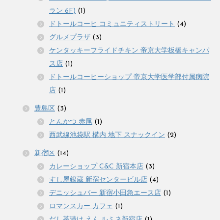
ラン 6F)
(1)
ドトールコーヒ コミュニティストリート
(4)
グルメプラザ
(3)
ケンタッキーフライドチキン 帝京大学板橋キャンパ
ス店
(1)
ドトールコーヒーショップ 帝京大学医学部付属病院
店
(1)
豊島区
(3)
とんかつ 赤尾
(1)
西武線池袋駅 構内 地下 スナックイン
(2)
新宿区
(14)
カレーショップ C&C 新宿本店
(3)
すし屋銀蔵 新宿センタービル店
(4)
デニッシュバー 新宿小田急エース店
(1)
ロマンスカー カフェ
(1)
だし茶漬け えん ルミネ新宿店
(1)