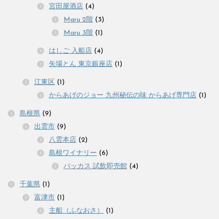
宮田屋酒店
(4)
Maru 2階
(3)
Maru 3階
(1)
はしご 入船店
(4)
矢場とん 東京銀座店
(1)
江東区
(1)
からあげのジョー 九州秘伝の味 からあげ専門店
(1)
島根県
(9)
出雲市
(9)
八雲本店
(2)
島根ワイナリー
(6)
バッカス 試飲即売館
(4)
千葉県
(1)
富津市
(1)
主船（ふなおさ）
(1)