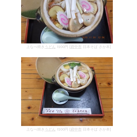
上なべ焼き
うどん
1200円 [
府中市
日本そば さか本]
上なべ焼き
うどん
1200円 [
府中市
日本そば さか本]