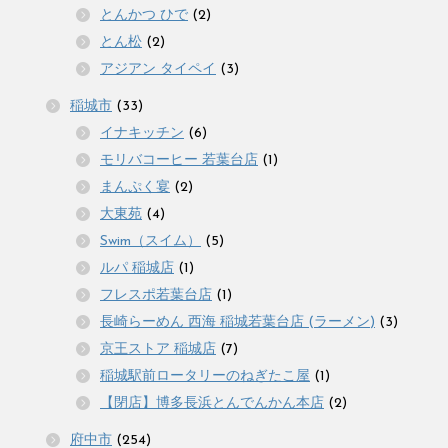
とんかつ ひで
(2)
とん松
(2)
アジアン タイペイ
(3)
稲城市
(33)
イナキッチン
(6)
モリバコーヒー 若葉台店
(1)
まんぷく宴
(2)
大東苑
(4)
Swim（スイム）
(5)
ルパ 稲城店
(1)
フレスポ若葉台店
(1)
長崎らーめん 西海 稲城若葉台店 (ラーメン)
(3)
京王ストア 稲城店
(7)
稲城駅前ロータリーのねぎたこ屋
(1)
【閉店】博多長浜とんでんかん本店
(2)
府中市
(254)