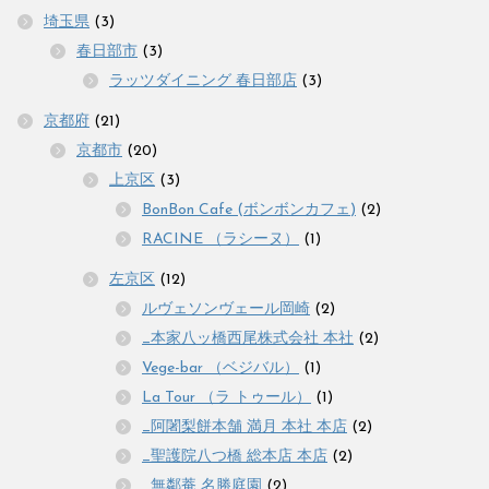
埼玉県
(3)
春日部市
(3)
ラッツダイニング 春日部店
(3)
京都府
(21)
京都市
(20)
上京区
(3)
BonBon Cafe (ボンボンカフェ)
(2)
RACINE （ラシーヌ）
(1)
左京区
(12)
ルヴェソンヴェール岡崎
(2)
_本家八ッ橋西尾株式会社 本社
(2)
Vege-bar （ベジバル）
(1)
La Tour （ラ トゥール）
(1)
_阿闍梨餅本舗 満月 本社 本店
(2)
_聖護院八つ橋 総本店 本店
(2)
_無鄰菴 名勝庭園
(2)