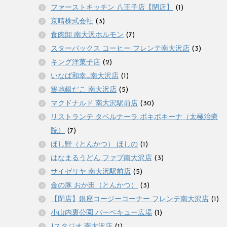
ファーストキッチン 八王子店【閉店】
(1)
京晴株式会社
(3)
食肉卸 南大沢ホルモン
(7)
スターバックス コーヒー フレンテ南大沢店
(3)
キング洋菓子店
(2)
いなば和幸_南大沢店
(1)
築地銀だこ 南大沢店
(5)
マクドナルド 南大沢駅前店
(30)
リストランテ タベルナーラ ボキボキーナ（太極治療
院）
(7)
ほし野（とんかつ） ほしの
(1)
はなまるうどん ファブ南大沢店
(3)
サイゼリヤ 南大沢駅前店
(5)
金の豚 おか田（とんかつ）
(3)
【閉店】銀座コージーコーナー フレンテ南大沢店
(1)
小山内裏公園 バーベキュー広場
(1)
Jスタジオ 南大沢店
(1)