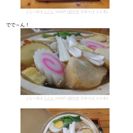
上なべ焼き
うどん
1200円 [
府中市
日本そば さか本]
でで～ん！
上なべ焼き
うどん
1200円 [
府中市
日本そば さか本]