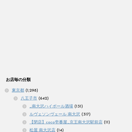
お店毎の分類
東京都
(1,298)
八王子市
(642)
_南大沢ハイボール酒場
(131)
ルヴェソンヴェール 南大沢
(317)
【閉店】coco壱番屋_京王南大沢駅前店
(11)
松屋 南大沢店
(14)