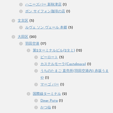
ハニーズバー 新秋津店
(1)
ボン サイフォン珈琲の店
(1)
文京区
(5)
ルヴェ ソン ヴェール 本郷
(5)
大田区
(20)
羽田空港
(17)
第2ターミナルビル(2タミ)
(12)
ピーロート
(5)
カステルモーラ(Castelmora)
(1)
うちのたまご 直売所(羽田空港内) 赤坂うま
や
(1)
マーゴ バー
(1)
国際線ターミナル
(2)
Diner Pista
(1)
かつ仙
(1)