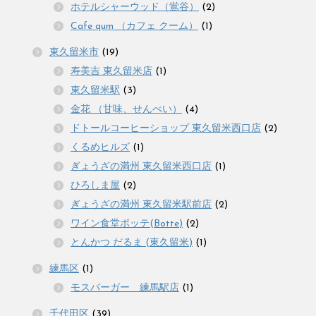
ホテルシャーウッド（鴬谷）
(2)
Cafe qum （カフェ クーム）
(1)
東久留米市
(19)
寿美吉 東久留米店
(1)
東久留米駅
(3)
金花 （甘味、せんべい）
(4)
ドトールコーヒーショップ 東久留米西口店
(2)
くるめヒルズ
(1)
ぎょうざの満州 東久留米西口店
(1)
ひろしま屋
(2)
ぎょうざの満州 東久留米駅前店
(2)
ワイン食堂ボッテ(Botte)
(2)
とんかつ だるま (東久留米)
(1)
練馬区
(1)
モスバーガー 練馬駅店
(1)
千代田区
(39)