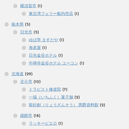
横須賀市
(1)
東京湾フェリー船内売店
(1)
栃木県
(5)
日光市
(5)
ゆば亭 ますだや
(1)
海老屋
(1)
日光金谷ホテル
(1)
中禅寺金谷ホテル ユーコン
(1)
北海道
(29)
北斗市
(10)
トラピスト修道院
(7)
一福（いちふく）菓子舗
(2)
龍杉創（りょうざんそう） 男爵資料館
(2)
函館市
(18)
ラッキーピエロ
(1)