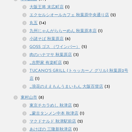
大阪王将 末広町店
(1)
エクセルシオールカフェ 秋葉原中央通り店
(2)
丸五
(14)
九州じゃんがららーめん 秋葉原本店
(1)
小諸そば 秋葉原店
(6)
GOSS ゴス （ワインバー）
(5)
肉のハナマサ 秋葉原店
(3)
_吉野家 有楽町店
(2)
TUCANO'S GRILL (トゥッカーノ グリル) 秋葉原2号
店
(1)
_浪花のええもんうまいもん 大阪百貨店
(3)
東村山市
(8)
東京チカラめし 秋津店
(2)
_蒙古タンメン中本 秋津店
(1)
マクドナルド 秋津駅前店
(2)
あけぼの 三隆新秋津店
(1)