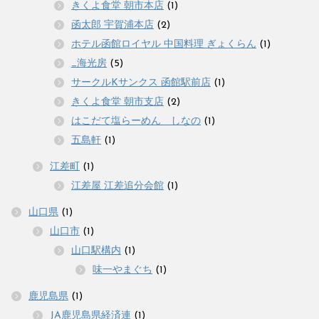
きくよ食堂 朝市本店
(1)
函太郎 宇賀浦本店
(2)
ホテル函館ロイヤル 中国料理 ぎょくらん
(1)
_海光房
(5)
サークルKサンクス 函館駅前店
(1)
きくよ食堂 朝市支店
(2)
はこだて塩らーめん しなの
(1)
五島軒
(1)
江差町
(1)
江差屋 江差追分会館
(1)
山口県
(1)
山口市
(1)
山口駅構内
(1)
味一やまぐち
(1)
鹿児島県
(1)
JA鹿児島県経済連
(1)