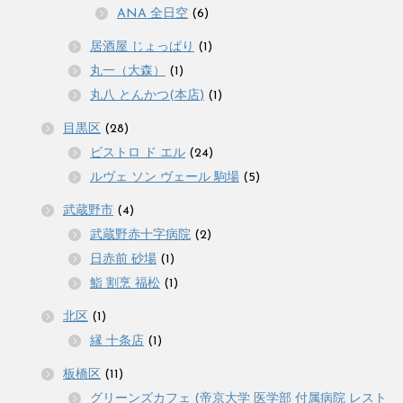
ANA 全日空
(6)
居酒屋 じょっぱり
(1)
丸一（大森）
(1)
丸八 とんかつ(本店)
(1)
目黒区
(28)
ビストロ ド エル
(24)
ルヴェ ソン ヴェール 駒場
(5)
武蔵野市
(4)
武蔵野赤十字病院
(2)
日赤前 砂場
(1)
鮨 割烹 福松
(1)
北区
(1)
縁 十条店
(1)
板橋区
(11)
グリーンズカフェ (帝京大学 医学部 付属病院 レスト