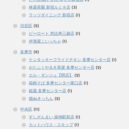
林屋茶園 新宿ルミネ店
(3)
ラッツダイニング 新宿店
(1)
渋谷区
(2)
ピーロート 恵比寿三越店
(1)
伊酒屋こいっちゃ
(1)
多摩市
(9)
ケンタッキーフライドチキン 多摩センター店
(1)
おたふくやるき茶屋 多摩センター店
(2)
エル・ダンジュ【閉店】
(2)
箱根そば 多摩センター東口店
(1)
銀蔵 多摩センター店
(1)
畑deきっちん
(2)
中央区
(11)
すしざんまい 築地駅前店
(1)
カットハウス・スキップ
(1)