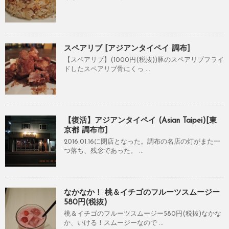
スペアリブ [アジアンタイペイ 調布]
【スペアリブ】(1000円(税抜))豚のスペアリブフライ
ドしたスペアリブ骨にくっ ...
【復活】アジアンタイペイ (Asian Taipei)[東
京都 調布市]
2016.01.16に閉店となった。調布の名店の灯がまた一
つ落ち、残念であった。 ...
なかなか！ 桃＆イチゴのフルーツスムージー
580円(税抜)
桃＆イチゴのフルーツスムージー580円(税抜)なかな
か、いける！スムージーなので ...