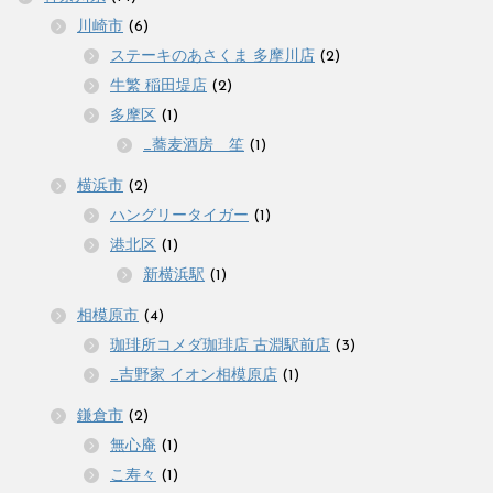
川崎市
(6)
ステーキのあさくま 多摩川店
(2)
牛繁 稲田堤店
(2)
多摩区
(1)
_蕎麦酒房 笙
(1)
横浜市
(2)
ハングリータイガー
(1)
港北区
(1)
新横浜駅
(1)
相模原市
(4)
珈琲所コメダ珈琲店 古淵駅前店
(3)
_吉野家 イオン相模原店
(1)
鎌倉市
(2)
無心庵
(1)
こ寿々
(1)