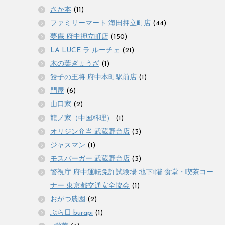
さか本
(11)
ファミリーマート 海田押立町店
(44)
夢庵 府中押立町店
(150)
LA LUCE ラ ルーチェ
(21)
木の葉ぎょうざ
(1)
餃子の王将 府中本町駅前店
(1)
門屋
(6)
山口家
(2)
龍ノ家（中国料理）
(1)
オリジン弁当 武蔵野台店
(3)
ジャスマン
(1)
モスバーガー 武蔵野台店
(3)
警視庁 府中運転免許試験場 地下1階 食堂・喫茶コー
ナー 東京都交通安全協会
(1)
おがつ農園
(2)
ぶら日 burapi
(1)