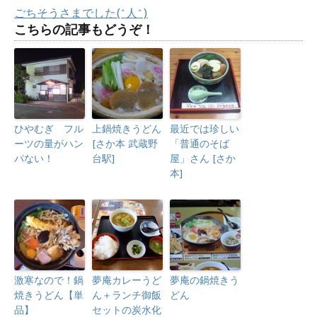
ごちそうさまでした(^人^)
こちらの記事もどうぞ！
ひやむぎ フル
上鍋焼きうどん
最近では珍しい
ーツの量がハン
[さか本 武蔵野
「普通のそば
パない！
台駅]
屋」さん [さか
本]
激寒なので！鍋
夢庵カレーうど
夢庵の鍋焼きう
焼きうどん【単
ん＋ランチ御飯
どん
品】
セットの炭水化