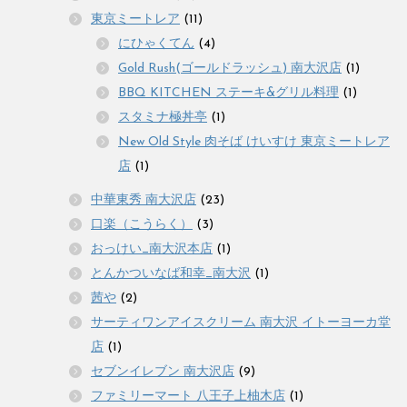
東京ミートレア
(11)
にひゃくてん
(4)
Gold Rush(ゴールドラッシュ) 南大沢店
(1)
BBQ KITCHEN ステーキ&グリル料理
(1)
スタミナ極丼亭
(1)
New Old Style 肉そば けいすけ 東京ミートレア
店
(1)
中華東秀 南大沢店
(23)
口楽（こうらく）
(3)
おっけい_南大沢本店
(1)
とんかついなば和幸_南大沢
(1)
茜や
(2)
サーティワンアイスクリーム 南大沢 イトーヨーカ堂
店
(1)
セブンイレブン 南大沢店
(9)
ファミリーマート 八王子上柚木店
(1)