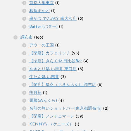
首都大学東京
(1)
和食まかど
(1)
串かつ でんがな 南大沢店
(2)
Butter (バター)
(1)
調布市
(166)
アウーの王国
(1)
【閉店】カフェリッチ
(25)
【閉店】きらくや 日比谷Bar
(4)
やきとり処 い志井 東口店
(3)
牛たん処 い志井
(3)
【閉店】鳥赱（ちきんらん） 調布店
(8)
明月苑
(1)
麺蔵(めんくら)
(4)
名前の無いショットバー[東京都調布市]
(2)
【閉店】ノンチェマーレ
(59)
KENNY's （ケニーズ）
(1)