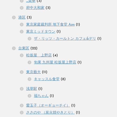
_栄華
(3)
府中大和家
(3)
港区
(3)
東京家庭裁判所 地下食堂 Aim
(1)
東京ミッドタウン
(1)
ザ・リッツ・カールトン カフェ&デリ
(1)
台東区
(22)
松坂屋 上野店
(4)
旬果 九州屋 松坂屋上野店
(1)
東京藝大
(11)
キャッスル食堂
(8)
浅草駅
(1)
福ちゃん
(1)
愛玉子（オーギョーチイ）
(1)
ささのや （炭火焼やきとり）
(1)