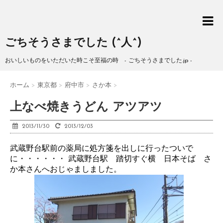
ごちそうさまでした (^人^)
おいしいものをいただいた時こそ至福の時 - ごちそうさまでした.jp -
ホーム
>
東京都
>
府中市
>
さか本
>
上なべ焼きうどん アツアツ
2013/11/30
2013/12/03
武蔵野台駅前の薬局に処方箋を出しに行ったついで
に・・・・・・ 武蔵野台駅 踏切すぐ横 日本そば さ
か本さんへおじゃましました。