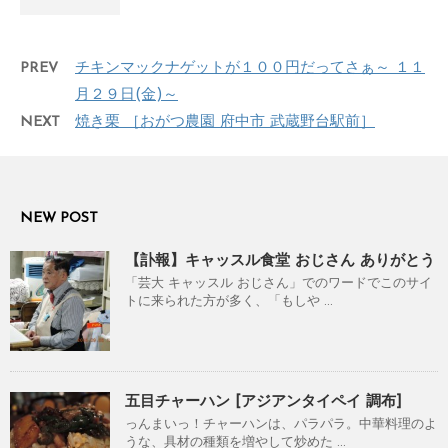
PREV
チキンマックナゲットが１００円だってさぁ～ １１
月２９日(金)～
NEXT
焼き栗 ［おがつ農園 府中市 武蔵野台駅前］
NEW POST
【訃報】キャッスル食堂 おじさん ありがとう
「芸大 キャッスル おじさん」でのワードでこのサイ
トに来られた方が多く、「もしや ...
五目チャーハン [アジアンタイペイ 調布]
っんまいっ！チャーハンは、パラパラ。中華料理のよ
うな、具材の種類を増やして炒めた ...