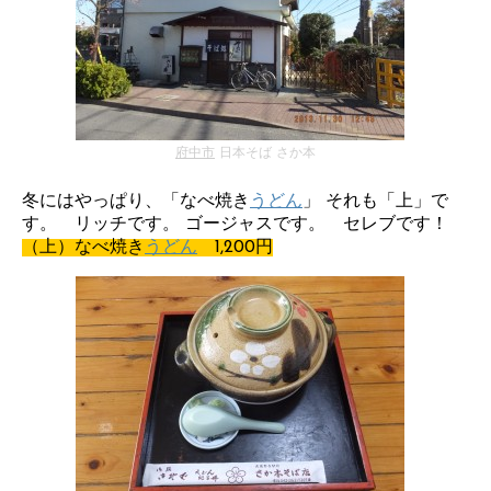
府中市
日本そば さか本
冬にはやっぱり、「なべ焼き
うどん
」 それも「上」で
す。 リッチです。 ゴージャスです。 セレブです！
（上）なべ焼き
うどん
1,200円