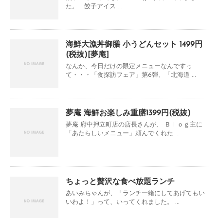
た。 餃子アイス ...
海鮮大漁丼御膳 小うどんセット 1499円
(税抜)[夢庵]
なんか、今日だけの限定メニューなんですっ
て・・・「食探訪フェア」第6弾、「北海道 ...
夢庵 海鮮お楽しみ重膳1399円(税抜)
夢庵 府中押立町店の店長さんが、 Ｂｌｏｇ主に
「あたらしいメニュー」頼んでくれた ...
ちょっと贅沢な食べ放題ランチ
あいみちゃんが、「ランチ一緒にしてあげてもい
いわよ！」って、いってくれました。 ...