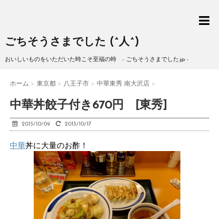
ごちそうさまでした (^人^)
おいしいものをいただいた時こそ至福の時 - ごちそうさまでした.jp -
ホーム
>
東京都
>
八王子市
>
中華東秀 南大沢店
>
中華丼餃子付き670円 [東秀]
2013/10/09
2013/10/17
中華
丼に大量のお酢！