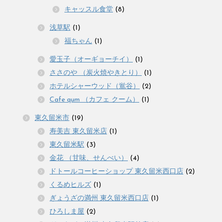
キャッスル食堂
(8)
浅草駅
(1)
福ちゃん
(1)
愛玉子（オーギョーチイ）
(1)
ささのや （炭火焼やきとり）
(1)
ホテルシャーウッド（鴬谷）
(2)
Cafe qum （カフェ クーム）
(1)
東久留米市
(19)
寿美吉 東久留米店
(1)
東久留米駅
(3)
金花 （甘味、せんべい）
(4)
ドトールコーヒーショップ 東久留米西口店
(2)
くるめヒルズ
(1)
ぎょうざの満州 東久留米西口店
(1)
ひろしま屋
(2)