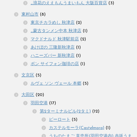
_浪花のええもんうまいもん 大阪百貨店
(3)
東村山市
(8)
東京チカラめし 秋津店
(2)
_蒙古タンメン中本 秋津店
(1)
マクドナルド 秋津駅前店
(2)
あけぼの 三隆新秋津店
(1)
ハニーズバー 新秋津店
(1)
ボン サイフォン珈琲の店
(1)
文京区
(5)
ルヴェ ソン ヴェール 本郷
(5)
大田区
(20)
羽田空港
(17)
第2ターミナルビル(2タミ)
(12)
ピーロート
(5)
カステルモーラ(Castelmora)
(1)
うちのたまご 直売所(羽田空港内) 赤坂うま