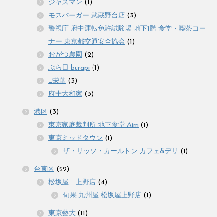
ジャスマン
(1)
モスバーガー 武蔵野台店
(3)
警視庁 府中運転免許試験場 地下1階 食堂・喫茶コー
ナー 東京都交通安全協会
(1)
おがつ農園
(2)
ぶら日 burapi
(1)
_栄華
(3)
府中大和家
(3)
港区
(3)
東京家庭裁判所 地下食堂 Aim
(1)
東京ミッドタウン
(1)
ザ・リッツ・カールトン カフェ&デリ
(1)
台東区
(22)
松坂屋 上野店
(4)
旬果 九州屋 松坂屋上野店
(1)
東京藝大
(11)