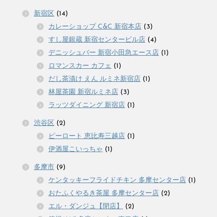
新宿区
(14)
カレーショップ C&C 新宿本店
(3)
すし屋銀蔵 新宿センタービル店
(4)
デニッシュバー 新宿小田急エース店
(1)
ロマンスカー カフェ
(1)
だし茶漬け えん ルミネ新宿店
(1)
林屋茶園 新宿ルミネ店
(3)
ラッツダイニング 新宿店
(1)
渋谷区
(2)
ピーロート 恵比寿三越店
(1)
伊酒屋こいっちゃ
(1)
多摩市
(9)
ケンタッキーフライドチキン 多摩センター店
(1)
おたふくやるき茶屋 多摩センター店
(2)
エル・ダンジュ【閉店】
(2)