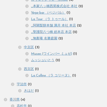
_本家八ッ橋西尾株式会社 本社
(2)
Vege-bar （ベジバル）
(1)
La Tour （ラ トゥール）
(1)
_阿闍梨餅本舗 満月 本社 本店
(2)
_聖護院八つ橋 総本店 本店
(2)
_無鄰菴 名勝庭園
(2)
中京区
(3)
Musee (ワインバー ミュゼ)
(1)
ムッシュいとう
(2)
西京区
(1)
La Colline （ラ コリーヌ）
(1)
宇治市
(1)
きはだ
(1)
香川県
(4)
高松市
(1)