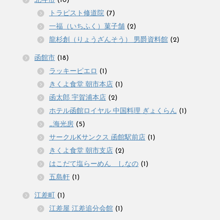
北斗市
(10)
トラピスト修道院
(7)
一福（いちふく）菓子舗
(2)
龍杉創（りょうざんそう） 男爵資料館
(2)
函館市
(18)
ラッキーピエロ
(1)
きくよ食堂 朝市本店
(1)
函太郎 宇賀浦本店
(2)
ホテル函館ロイヤル 中国料理 ぎょくらん
(1)
_海光房
(5)
サークルKサンクス 函館駅前店
(1)
きくよ食堂 朝市支店
(2)
はこだて塩らーめん しなの
(1)
五島軒
(1)
江差町
(1)
江差屋 江差追分会館
(1)