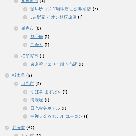
相模原市
(4)
珈琲所コメダ珈琲店 古淵駅前店
(3)
_吉野家 イオン相模原店
(1)
鎌倉市
(2)
無心庵
(1)
こ寿々
(1)
横須賀市
(1)
東京湾フェリー船内売店
(1)
栃木県
(5)
日光市
(5)
ゆば亭 ますだや
(1)
海老屋
(1)
日光金谷ホテル
(1)
中禅寺金谷ホテル ユーコン
(1)
北海道
(29)