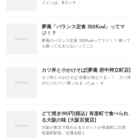
メインは、Bランチ ...
夢庵「バランス定食 322Kcal」ってマ
ジ！？
夢庵のバランス定食 322Kcalってマジ！？ 喰って
も喰っても太らないってこと ...
カツ丼と小かけそば[夢庵 府中押立町店]
カツ丼と小かけそば 体重が増えてる～！ カツ丼
がたべたーい 喰っちまったぁ～ オ ...
どて焼き190円(税込) 有楽町で食べられ
る大阪の味 [大阪百貨店]
大阪が東京で味わえるスポットが有楽町に出現
有楽町駅前、交通会館１ ...