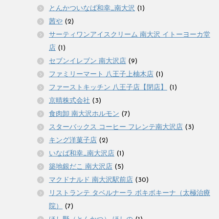
とんかついなば和幸_南大沢
(1)
茜や
(2)
サーティワンアイスクリーム 南大沢 イトーヨーカ堂
店
(1)
セブンイレブン 南大沢店
(9)
ファミリーマート 八王子上柚木店
(1)
ファーストキッチン 八王子店【閉店】
(1)
京晴株式会社
(3)
食肉卸 南大沢ホルモン
(7)
スターバックス コーヒー フレンテ南大沢店
(3)
キング洋菓子店
(2)
いなば和幸_南大沢店
(1)
築地銀だこ 南大沢店
(5)
マクドナルド 南大沢駅前店
(30)
リストランテ タベルナーラ ボキボキーナ（太極治療
院）
(7)