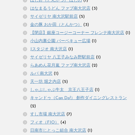
ほし野（とんかつ） ほしの
(1)
はなまるうどん ファブ南大沢店
(3)
サイゼリヤ 南大沢駅前店
(5)
金の豚 おか田（とんかつ）
(3)
【閉店】銀座コージーコーナー フレンテ南大沢店
(1)
小山内裏公園 バーベキュー広場
(1)
Jスタジオ 南大沢店
(1)
サイゼリヤ 八王子みなみ野駅前店
(1)
らあめん花月嵐 ファブ南大沢店
(2)
ルパ 南大沢
(1)
天一坊 堀之内店
(5)
しゃぶしゃぶ牛太 京王八王子店
(1)
キャンドゥ（Can Do!） 創作ダイニングレストラン
(2)
すし市場 南大沢店
(7)
フィオ（FIO）
(4)
日南市じとっこ組合 南大沢店
(1)