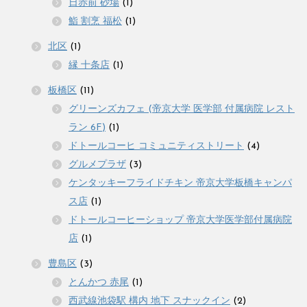
日赤前 砂場
(1)
鮨 割烹 福松
(1)
北区
(1)
縁 十条店
(1)
板橋区
(11)
グリーンズカフェ (帝京大学 医学部 付属病院 レスト
ラン 6F)
(1)
ドトールコーヒ コミュニティストリート
(4)
グルメプラザ
(3)
ケンタッキーフライドチキン 帝京大学板橋キャンパ
ス店
(1)
ドトールコーヒーショップ 帝京大学医学部付属病院
店
(1)
豊島区
(3)
とんかつ 赤尾
(1)
西武線池袋駅 構内 地下 スナックイン
(2)