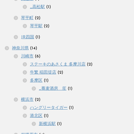
_高松駅
(1)
琴平町
(2)
琴平駅
(2)
JR四国
(1)
神奈川県
(14)
川崎市
(6)
ステーキのあさくま 多摩川店
(2)
牛繁 稲田堤店
(2)
多摩区
(1)
_蕎麦酒房 笙
(1)
横浜市
(2)
ハングリータイガー
(1)
港北区
(1)
新横浜駅
(1)