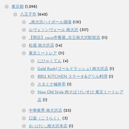
東京都
(1,298)
八王子市
(642)
_南大沢ハイボール酒場
(131)
ルヴェソンヴェール 南大沢
(317)
【閉店】coco壱番屋_京王南大沢駅前店
(11)
松屋 南大沢店
(14)
東京ミートレア
(11)
にひゃくてん
(4)
Gold Rush(ゴールドラッシュ) 南大沢店
(1)
BBQ KITCHEN ステーキ&グリル料理
(1)
スタミナ極丼亭
(1)
New Old Style 肉そば けいすけ 東京ミートレア
店
(1)
中華東秀 南大沢店
(23)
口楽（こうらく）
(3)
おっけい_南大沢本店
(1)