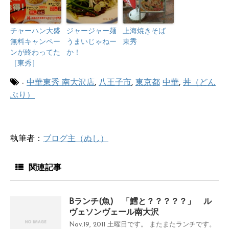
チャーハン大盛
ジャージャー麺
上海焼きそば
無料キャンペー
うまいじゃねー
東秀
ンが終わってた
か！
［東秀］
-
中華東秀 南大沢店
,
八王子市
,
東京都
中華
,
丼（どん
ぶり）
執筆者：
ブログ主（ぬし）
関連記事
Bランチ(魚) 「鱈と？？？？？」 ル
ヴェソンヴェール南大沢
Nov.19, 2011 土曜日です。 またまたランチです。