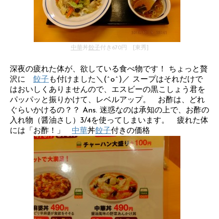
中華
丼
餃子
付き670円 [東秀]
深夜の疲れた体が、欲している食べ物です！ ちょっと贅
沢に
餃子
も付けました＼(^o^)／ スープはそれだけで
はおいしくありませんので、エスビーの黒こしょう君を
パッパッと振りかけて、レベルアップ。 お酢は、どれ
ぐらいかけるの？？ Ans. 迷惑なのは承知の上で、お酢の
入れ物（醤油さし）3/4を使ってしまいます。 疲れた体
には「お酢！」
中華
丼
餃子
付きの価格