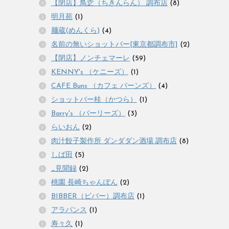
【閉店】鳥赱（ちきんらん） 調布店
(8)
明月苑
(1)
麺蔵(めんくら)
(4)
名前の無いショットバー[東京都調布市]
(2)
【閉店】ノンチェマーレ
(59)
KENNY's （ケニーズ）
(1)
CAFE Buns （カフェ バーンズ）
(4)
ショットバー桂（かつら）
(1)
Barry's （バーリーズ）
(3)
らいおん
(2)
肉汁餃子製作所 ダンダダン酒場 調布店
(8)
しば田
(5)
_見聞録
(2)
桃園 長崎ちゃんぽん
(2)
BIBBER（ビバー）調布店
(1)
アラパンス
(1)
寿々久
(1)