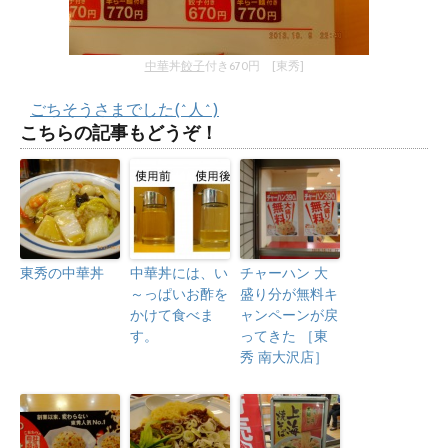
中華
丼
餃子
付き670円 [東秀]
ごちそうさまでした(^人^)
こちらの記事もどうぞ！
東秀の中華丼
中華丼には、い
チャーハン 大
～っぱいお酢を
盛り分が無料キ
かけて食べま
ャンペーンが戻
す。
ってきた ［東
秀 南大沢店］