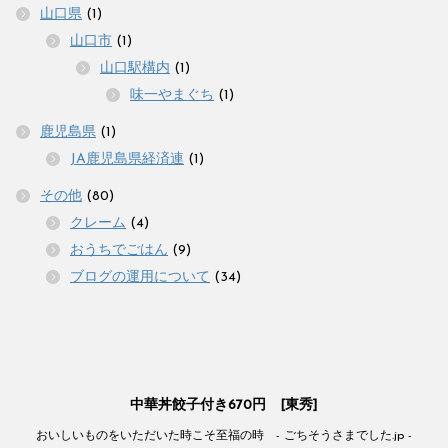
山口県
(1)
山口市
(1)
山口駅構内
(1)
味一やまぐち
(1)
鹿児島県
(1)
JA鹿児島県経済連
(1)
その他
(80)
クレーム
(4)
おうちでごはん
(9)
ブログの運用について
(34)
中華丼餃子付き670円 [東秀]
おいしいものをいただいた時こそ至福の時 - ごちそうさまでした.jp -