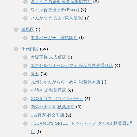
ぎょうざの満州 東久留米駅前店
(2)
ワイン食堂ボッテ(Botte)
(2)
とんかつ だるま (東久留米)
(1)
練馬区
(1)
モスバーガー 練馬駅店
(1)
千代田区
(39)
大阪王将 末広町店
(1)
エクセルシオールカフェ 秋葉原中央通り店
(2)
丸五
(14)
九州じゃんがららーめん 秋葉原本店
(1)
小諸そば 秋葉原店
(6)
GOSS ゴス （ワインバー）
(5)
肉のハナマサ 秋葉原店
(3)
_吉野家 有楽町店
(2)
TUCANO'S GRILL (トゥッカーノ グリル) 秋葉原2号
店
(1)