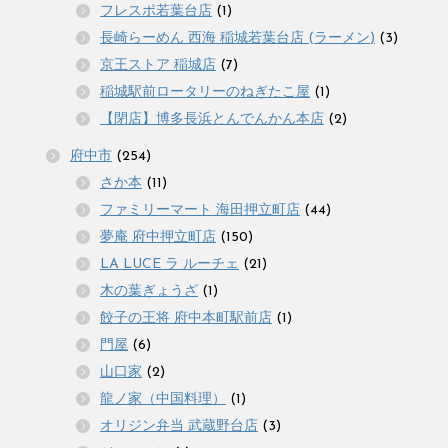
フレスポ若葉台店
(1)
長崎らーめん 西海 稲城若葉台店 (ラーメン)
(3)
京王ストア 稲城店
(7)
稲城駅前ロータリーのねぎたこ屋
(1)
【閉店】博多長浜とんでんかん本店
(2)
府中市
(254)
さか本
(11)
ファミリーマート 海田押立町店
(44)
夢庵 府中押立町店
(150)
LA LUCE ラ ルーチェ
(21)
木の葉ぎょうざ
(1)
餃子の王将 府中本町駅前店
(1)
門屋
(6)
山口家
(2)
龍ノ家（中国料理）
(1)
オリジン弁当 武蔵野台店
(3)