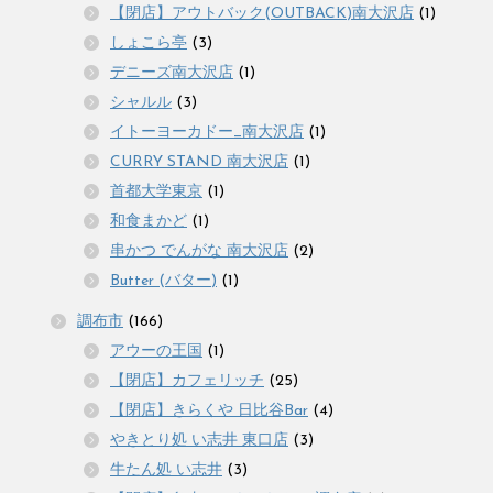
【閉店】アウトバック(OUTBACK)南大沢店
(1)
しょこら亭
(3)
デニーズ南大沢店
(1)
シャルル
(3)
イトーヨーカドー_南大沢店
(1)
CURRY STAND 南大沢店
(1)
首都大学東京
(1)
和食まかど
(1)
串かつ でんがな 南大沢店
(2)
Butter (バター)
(1)
調布市
(166)
アウーの王国
(1)
【閉店】カフェリッチ
(25)
【閉店】きらくや 日比谷Bar
(4)
やきとり処 い志井 東口店
(3)
牛たん処 い志井
(3)