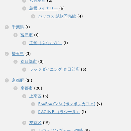
八雲本店
(2)
島根ワイナリー
(6)
バッカス 試飲即売館
(4)
千葉県
(1)
富津市
(1)
主船（ふなおさ）
(1)
埼玉県
(3)
春日部市
(3)
ラッツダイニング 春日部店
(3)
京都府
(21)
京都市
(20)
上京区
(3)
BonBon Cafe (ボンボンカフェ)
(2)
RACINE （ラシーヌ）
(1)
左京区
(12)
ルヴェソンヴェール岡崎
(2)