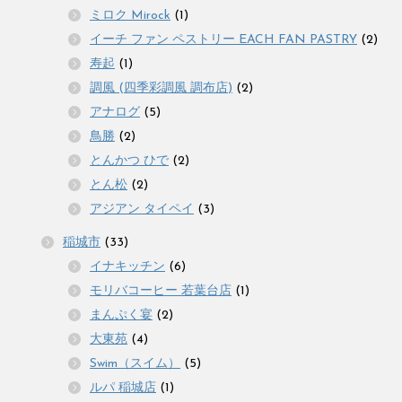
ミロク Mirock
(1)
イーチ ファン ペストリー EACH FAN PASTRY
(2)
寿起
(1)
調風 (四季彩調風 調布店)
(2)
アナログ
(5)
鳥勝
(2)
とんかつ ひで
(2)
とん松
(2)
アジアン タイペイ
(3)
稲城市
(33)
イナキッチン
(6)
モリバコーヒー 若葉台店
(1)
まんぷく宴
(2)
大東苑
(4)
Swim（スイム）
(5)
ルパ 稲城店
(1)