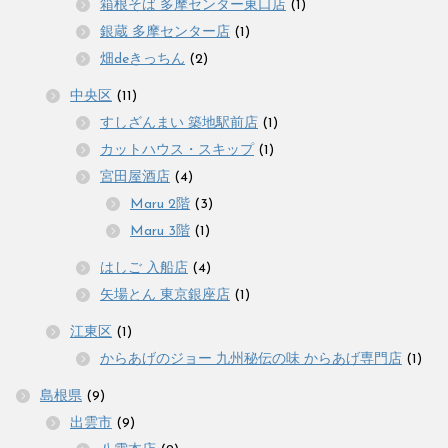
箱根そば 多摩センター東口店
(1)
銀蔵 多摩センター店
(1)
畑deきっちん
(2)
中央区
(11)
すしざんまい 築地駅前店
(1)
カットハウス・スキップ
(1)
宮田屋酒店
(4)
Maru 2階
(3)
Maru 3階
(1)
はしご 入船店
(4)
矢場とん 東京銀座店
(1)
江東区
(1)
からあげのジョー 九州秘伝の味 からあげ専門店
(1)
島根県
(9)
出雲市
(9)