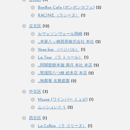
BonBon Cafe (ボンボンカフェ)
(2)
RACINE （ラシーヌ）
(1)
左京区
(12)
ルヴェソンヴェール岡崎
(2)
_本家八ッ橋西尾株式会社 本社
(2)
Vege-bar （ベジバル）
(1)
La Tour （ラ トゥール）
(1)
_阿闍梨餅本舗 満月 本社 本店
(2)
_聖護院八つ橋 総本店 本店
(2)
_無鄰菴 名勝庭園
(2)
中京区
(3)
Musee (ワインバー ミュゼ)
(1)
ムッシュいとう
(2)
西京区
(1)
La Colline （ラ コリーヌ）
(1)