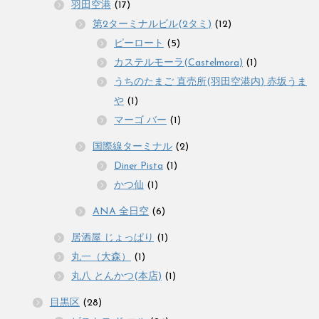
羽田空港
(17)
第2ターミナルビル(2タミ)
(12)
ピーロート
(5)
カステルモーラ(Castelmora)
(1)
うちのたまご 直売所(羽田空港内) 赤坂うま
や
(1)
マーゴ バー
(1)
国際線ターミナル
(2)
Diner Pista
(1)
かつ仙
(1)
ANA 全日空
(6)
居酒屋 じょっぱり
(1)
丸一（大森）
(1)
丸八 とんかつ(本店)
(1)
目黒区
(28)