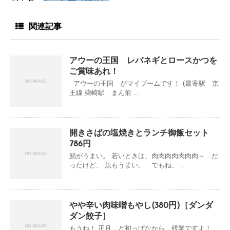
関連記事
アウーの王国 レバネギとロースかつを
ご賞味あれ！
アウーの王国 がマイブームです！ (最寄駅 京
王線 柴崎駅 まん前 ...
開きさばの塩焼きとランチ御飯セット
786円
鯖がうまい。 若いときは、肉肉肉肉肉肉肉～ だ
ったけど、 魚もうまい。 でもね、 ...
やや辛い肉味噌もやし(380円)［ダンダ
ダン餃子］
もうね！ 正月 ど初っぱなから、残業ですよ！