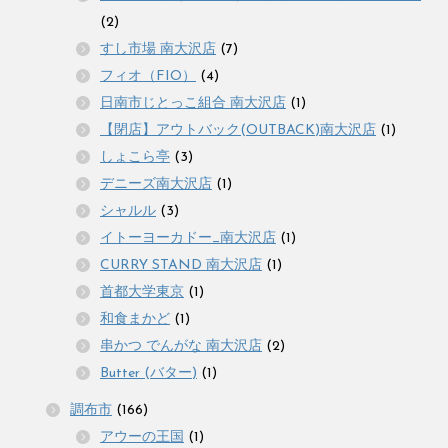
(2)
すし市場 南大沢店
(7)
フィオ（FIO）
(4)
日南市じとっこ組合 南大沢店
(1)
【閉店】アウトバック(OUTBACK)南大沢店
(1)
しょこら亭
(3)
デニーズ南大沢店
(1)
シャルル
(3)
イトーヨーカドー_南大沢店
(1)
CURRY STAND 南大沢店
(1)
首都大学東京
(1)
和食まかど
(1)
串かつ でんがな 南大沢店
(2)
Butter (バター)
(1)
調布市
(166)
アウーの王国
(1)