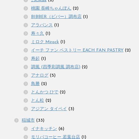
_見聞録
(2)
桃園 長崎ちゃんぽん
(2)
BIBBER（ビバー）調布店
(1)
アラパンス
(1)
寿々久
(1)
ミロク Mirock
(1)
イーチ ファン ペストリー EACH FAN PASTRY
(2)
寿起
(1)
調風 (四季彩調風 調布店)
(2)
アナログ
(5)
鳥勝
(2)
とんかつ ひで
(2)
とん松
(2)
アジアン タイペイ
(3)
稲城市
(33)
イナキッチン
(6)
モリバコーヒー 若葉台店
(1)