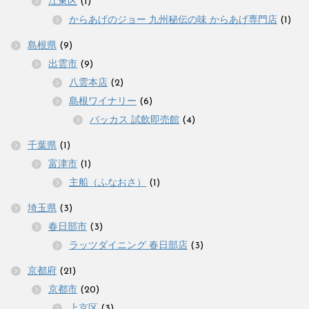
江東区
(1)
からあげのジョー 九州秘伝の味 からあげ専門店
(1)
島根県
(9)
出雲市
(9)
八雲本店
(2)
島根ワイナリー
(6)
バッカス 試飲即売館
(4)
千葉県
(1)
富津市
(1)
主船（ふなおさ）
(1)
埼玉県
(3)
春日部市
(3)
ラッツダイニング 春日部店
(3)
京都府
(21)
京都市
(20)
上京区
(3)