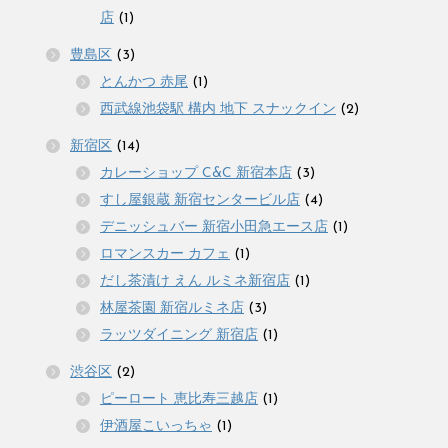
店
(1)
豊島区
(3)
とんかつ 赤尾
(1)
西武線池袋駅 構内 地下 スナックイン
(2)
新宿区
(14)
カレーショップ C&C 新宿本店
(3)
すし屋銀蔵 新宿センタービル店
(4)
デニッシュバー 新宿小田急エース店
(1)
ロマンスカー カフェ
(1)
だし茶漬け えん ルミネ新宿店
(1)
林屋茶園 新宿ルミネ店
(3)
ラッツダイニング 新宿店
(1)
渋谷区
(2)
ピーロート 恵比寿三越店
(1)
伊酒屋こいっちゃ
(1)