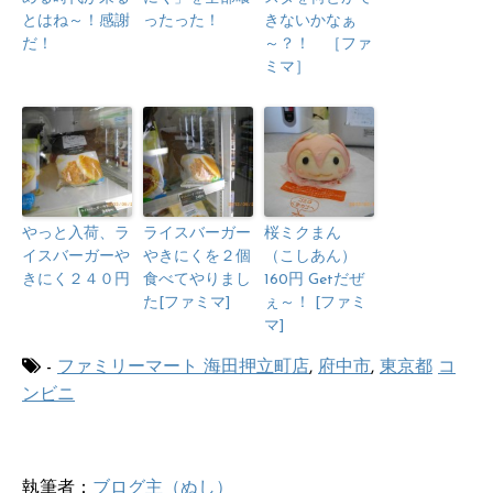
とはね～！感謝
ったった！
きないかなぁ
だ！
～？！ ［ファ
ミマ］
やっと入荷、ラ
ライスバーガー
桜ミクまん
イスバーガーや
やきにくを２個
（こしあん）
きにく２４０円
食べてやりまし
160円 Getだぜ
た[ファミマ]
ぇ～！ [ファミ
マ]
-
ファミリーマート 海田押立町店
,
府中市
,
東京都
コ
ンビニ
執筆者：
ブログ主（ぬし）