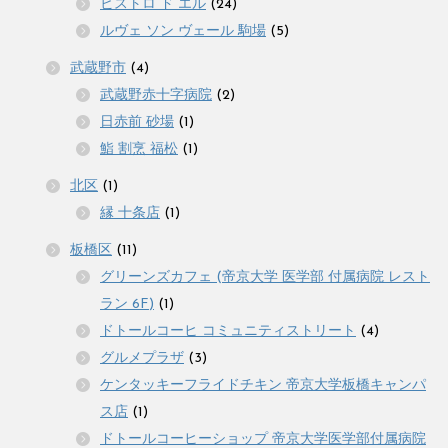
ビストロ ド エル
(24)
ルヴェ ソン ヴェール 駒場
(5)
武蔵野市
(4)
武蔵野赤十字病院
(2)
日赤前 砂場
(1)
鮨 割烹 福松
(1)
北区
(1)
縁 十条店
(1)
板橋区
(11)
グリーンズカフェ (帝京大学 医学部 付属病院 レスト
ラン 6F)
(1)
ドトールコーヒ コミュニティストリート
(4)
グルメプラザ
(3)
ケンタッキーフライドチキン 帝京大学板橋キャンパ
ス店
(1)
ドトールコーヒーショップ 帝京大学医学部付属病院