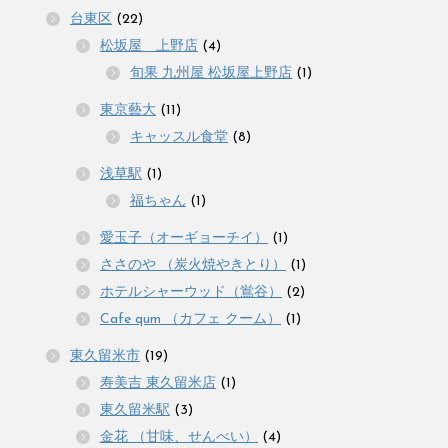
台東区
(22)
松坂屋 上野店
(4)
旬果 九州屋 松坂屋上野店
(1)
東京藝大
(11)
キャッスル食堂
(8)
浅草駅
(1)
福ちゃん
(1)
愛玉子（オーギョーチイ）
(1)
ささのや （炭火焼やきとり）
(1)
ホテルシャーウッド（鴬谷）
(2)
Cafe qum （カフェ クーム）
(1)
東久留米市
(19)
寿美吉 東久留米店
(1)
東久留米駅
(3)
金花 （甘味、せんべい）
(4)