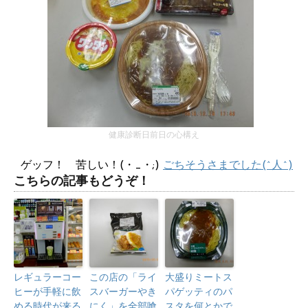
健康診断日前日の心構え
ゲッフ！ 苦しい！(・_・;)
ごちそうさまでした(^人^)
こちらの記事もどうぞ！
レギュラーコー
この店の「ライ
大盛りミートス
ヒーが手軽に飲
スバーガーやき
パゲッティのパ
める時代が来る
にく」を全部喰
スタを何とかで