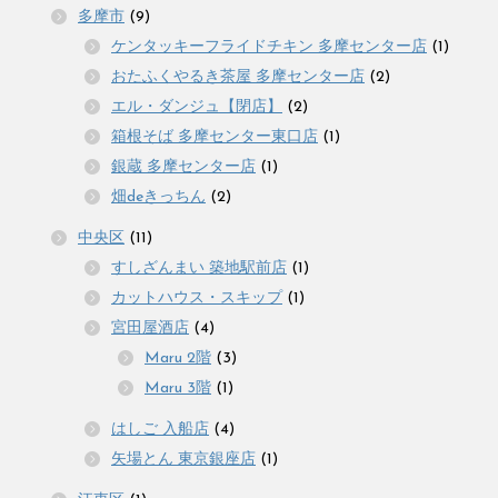
多摩市
(9)
ケンタッキーフライドチキン 多摩センター店
(1)
おたふくやるき茶屋 多摩センター店
(2)
エル・ダンジュ【閉店】
(2)
箱根そば 多摩センター東口店
(1)
銀蔵 多摩センター店
(1)
畑deきっちん
(2)
中央区
(11)
すしざんまい 築地駅前店
(1)
カットハウス・スキップ
(1)
宮田屋酒店
(4)
Maru 2階
(3)
Maru 3階
(1)
はしご 入船店
(4)
矢場とん 東京銀座店
(1)