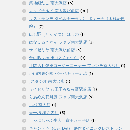
築地銀だこ 南大沢店
(5)
マクドナルド 南大沢駅前店
(30)
リストランテ タベルナーラ ボキボキーナ（太極治療
院）
(7)
ほし野（とんかつ） ほしの
(1)
はなまるうどん ファブ南大沢店
(3)
サイゼリヤ 南大沢駅前店
(5)
金の豚 おか田（とんかつ）
(3)
【閉店】銀座コージーコーナー フレンテ南大沢店
(1)
小山内裏公園 バーベキュー広場
(1)
Jスタジオ 南大沢店
(1)
サイゼリヤ 八王子みなみ野駅前店
(1)
らあめん花月嵐 ファブ南大沢店
(2)
ルパ 南大沢
(1)
天一坊 堀之内店
(5)
しゃぶしゃぶ牛太 京王八王子店
(1)
キャンドゥ（Can Do!） 創作ダイニングレストラン