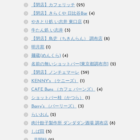
【閉店】カフェリッチ
(25)
【閉店】きらくや 日比谷Bar
(4)
やきとり処 い志井 東口店
(3)
牛たん処 い志井
(3)
【閉店】鳥赱（ちきんらん） 調布店
(8)
明月苑
(1)
麺蔵(めんくら)
(4)
名前の無いショットバー[東京都調布市]
(2)
【閉店】ノンチェマーレ
(59)
KENNY's （ケニーズ）
(1)
CAFE Buns （カフェ バーンズ）
(4)
ショットバー桂（かつら）
(1)
Barry's （バーリーズ）
(3)
らいおん
(2)
肉汁餃子製作所 ダンダダン酒場 調布店
(8)
しば田
(5)