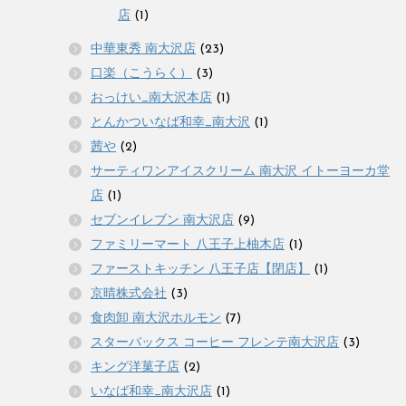
店
(1)
中華東秀 南大沢店
(23)
口楽（こうらく）
(3)
おっけい_南大沢本店
(1)
とんかついなば和幸_南大沢
(1)
茜や
(2)
サーティワンアイスクリーム 南大沢 イトーヨーカ堂
店
(1)
セブンイレブン 南大沢店
(9)
ファミリーマート 八王子上柚木店
(1)
ファーストキッチン 八王子店【閉店】
(1)
京晴株式会社
(3)
食肉卸 南大沢ホルモン
(7)
スターバックス コーヒー フレンテ南大沢店
(3)
キング洋菓子店
(2)
いなば和幸_南大沢店
(1)