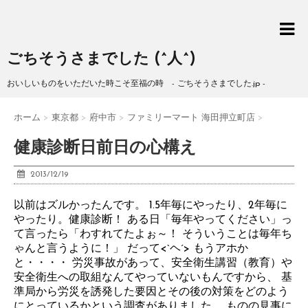
ごちそうさまでした (^人^)
おいしいものをいただいた時こそ至福の時 - ごちそうさまでした.jp -
ホーム
>
東京都
>
府中市
>
ファミリーマート 海田押立町店
>
健康診断日前日の心構え
2013/12/19
以前はズルかったんです。 1.5年毎にやったり、2年毎に
やったり。健康診断！ ある日「毎年やってください」っ
て言ったら「わすれてたよぉ～！ そういうことは毎年ち
ゃんと言うように！」 だって<`ヘ´> もうアホか
と・・・・ 労災事故があって、安全衛生講習（教育）や
安全衛生への取組なんてやっていないもんですから、 基
準局から労災を誘発した要因とその後の対策をどのよう
にとっているかという調査がありました。 ものの見事に