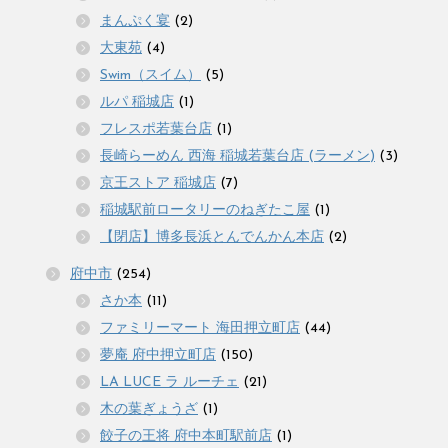
まんぷく宴
(2)
大東苑
(4)
Swim（スイム）
(5)
ルパ 稲城店
(1)
フレスポ若葉台店
(1)
長崎らーめん 西海 稲城若葉台店 (ラーメン)
(3)
京王ストア 稲城店
(7)
稲城駅前ロータリーのねぎたこ屋
(1)
【閉店】博多長浜とんでんかん本店
(2)
府中市
(254)
さか本
(11)
ファミリーマート 海田押立町店
(44)
夢庵 府中押立町店
(150)
LA LUCE ラ ルーチェ
(21)
木の葉ぎょうざ
(1)
餃子の王将 府中本町駅前店
(1)