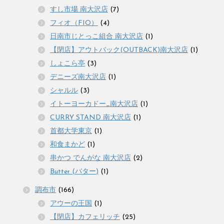
すし市場 南大沢店
(7)
フィオ（FIO）
(4)
日南市じとっこ組合 南大沢店
(1)
【閉店】アウトバック(OUTBACK)南大沢店
(1)
しょこら亭
(3)
デニーズ南大沢店
(1)
シャルル
(3)
イトーヨーカドー_南大沢店
(1)
CURRY STAND 南大沢店
(1)
首都大学東京
(1)
和食まかど
(1)
串かつ でんがな 南大沢店
(2)
Butter (バター)
(1)
調布市
(166)
アウーの王国
(1)
【閉店】カフェリッチ
(25)