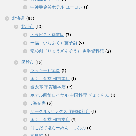
中禅寺金谷ホテル ユーコン
(1)
北海道
(29)
北斗市
(10)
トラピスト修道院
(7)
一福（いちふく）菓子舗
(2)
龍杉創（りょうざんそう） 男爵資料館
(2)
函館市
(18)
ラッキーピエロ
(1)
きくよ食堂 朝市本店
(1)
函太郎 宇賀浦本店
(2)
ホテル函館ロイヤル 中国料理 ぎょくらん
(1)
_海光房
(5)
サークルKサンクス 函館駅前店
(1)
きくよ食堂 朝市支店
(2)
はこだて塩らーめん しなの
(1)