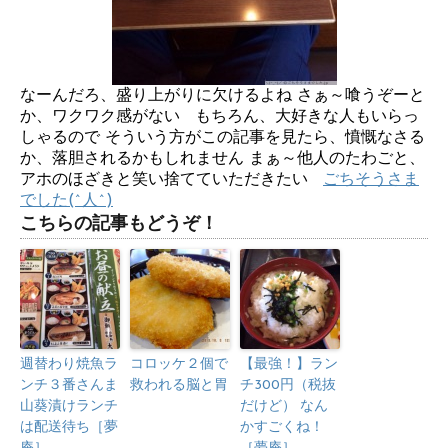
なーんだろ、盛り上がりに欠けるよね さぁ～喰うぞーと
か、ワクワク感がない もちろん、大好きな人もいらっ
しゃるので そういう方がこの記事を見たら、憤慨なさる
か、落胆されるかもしれません まぁ～他人のたわごと、
アホのほざきと笑い捨てていただきたい
ごちそうさま
でした(^人^)
こちらの記事もどうぞ！
週替わり焼魚ラ
コロッケ２個で
【最強！】ラン
ンチ３番さんま
救われる脳と胃
チ300円（税抜
山葵漬けランチ
だけど） なん
は配送待ち［夢
かすごくね！