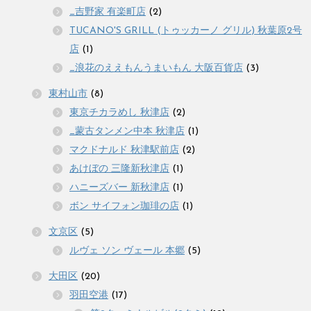
_吉野家 有楽町店
(2)
TUCANO'S GRILL (トゥッカーノ グリル) 秋葉原2号
店
(1)
_浪花のええもんうまいもん 大阪百貨店
(3)
東村山市
(8)
東京チカラめし 秋津店
(2)
_蒙古タンメン中本 秋津店
(1)
マクドナルド 秋津駅前店
(2)
あけぼの 三隆新秋津店
(1)
ハニーズバー 新秋津店
(1)
ボン サイフォン珈琲の店
(1)
文京区
(5)
ルヴェ ソン ヴェール 本郷
(5)
大田区
(20)
羽田空港
(17)