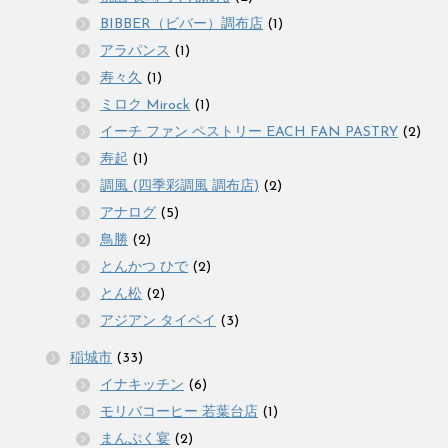
BIBBER（ビバー）調布店
(1)
アラパンス
(1)
寿々久
(1)
ミロク Mirock
(1)
イーチ ファン ペストリー EACH FAN PASTRY
(2)
寿起
(1)
調風 (四季彩調風 調布店)
(2)
アナログ
(5)
鳥勝
(2)
とんかつ ひで
(2)
とん松
(2)
アジアン タイペイ
(3)
稲城市
(33)
イナキッチン
(6)
モリバコーヒー 若葉台店
(1)
まんぷく宴
(2)