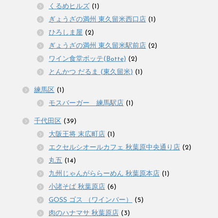
くるめヒルズ
(1)
ぎょうざの満州 東久留米西口店
(1)
ひろしま屋
(2)
ぎょうざの満州 東久留米駅前店
(2)
ワイン食堂ボッテ(Botte)
(2)
とんかつ だるま (東久留米)
(1)
練馬区
(1)
モスバーガー 練馬駅店
(1)
千代田区
(39)
大阪王将 末広町店
(1)
エクセルシオールカフェ 秋葉原中央通り店
(2)
丸五
(14)
九州じゃんがららーめん 秋葉原本店
(1)
小諸そば 秋葉原店
(6)
GOSS ゴス （ワインバー）
(5)
肉のハナマサ 秋葉原店
(3)