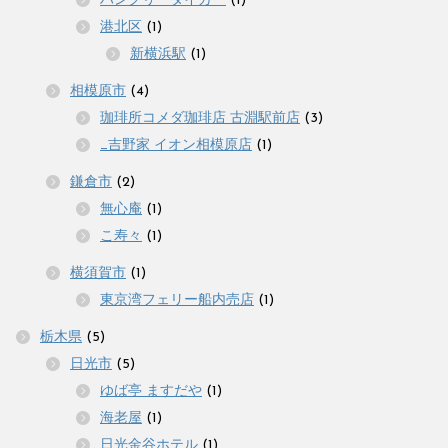
ハングリータイガー
(1)
港北区
(1)
新横浜駅
(1)
相模原市
(4)
珈琲所コメダ珈琲店 古淵駅前店
(3)
_吉野家 イオン相模原店
(1)
鎌倉市
(2)
無心庵
(1)
こ寿々
(1)
横須賀市
(1)
東京湾フェリー船内売店
(1)
栃木県
(5)
日光市
(5)
ゆば亭 ますだや
(1)
海老屋
(1)
日光金谷ホテル
(1)