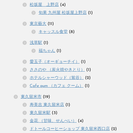
松坂屋 上野店
(4)
旬果 九州屋 松坂屋上野店
(1)
東京藝大
(11)
キャッスル食堂
(8)
浅草駅
(1)
福ちゃん
(1)
愛玉子（オーギョーチイ）
(1)
ささのや （炭火焼やきとり）
(1)
ホテルシャーウッド（鴬谷）
(2)
Cafe qum （カフェ クーム）
(1)
東久留米市
(19)
寿美吉 東久留米店
(1)
東久留米駅
(3)
金花 （甘味、せんべい）
(4)
ドトールコーヒーショップ 東久留米西口店
(2)