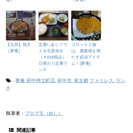
庵］
［夢庵］
【九州】鶏天
定番1_あじフラ
コロッケ２個
［夢庵］
イ＆生姜焼き
は、満腹感を満
（￥628税込）
たす必須アイテ
日替わり定番ラ
ム！ [夢庵]
ンチ
-
夢庵 府中押立町店
,
府中市
,
東京都
ファミレス
,
ラン
チ
執筆者：
ブログ主（ぬし）
関連記事