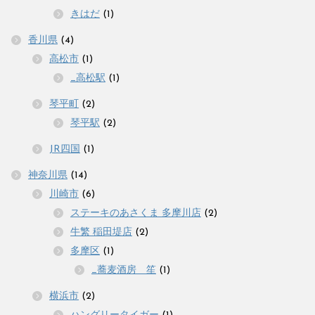
きはだ
(1)
香川県
(4)
高松市
(1)
_高松駅
(1)
琴平町
(2)
琴平駅
(2)
JR四国
(1)
神奈川県
(14)
川崎市
(6)
ステーキのあさくま 多摩川店
(2)
牛繁 稲田堤店
(2)
多摩区
(1)
_蕎麦酒房 笙
(1)
横浜市
(2)