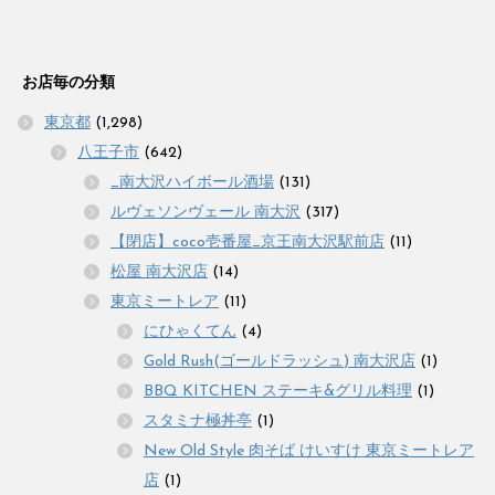
お店毎の分類
東京都
(1,298)
八王子市
(642)
_南大沢ハイボール酒場
(131)
ルヴェソンヴェール 南大沢
(317)
【閉店】coco壱番屋_京王南大沢駅前店
(11)
松屋 南大沢店
(14)
東京ミートレア
(11)
にひゃくてん
(4)
Gold Rush(ゴールドラッシュ) 南大沢店
(1)
BBQ KITCHEN ステーキ&グリル料理
(1)
スタミナ極丼亭
(1)
New Old Style 肉そば けいすけ 東京ミートレア
店
(1)