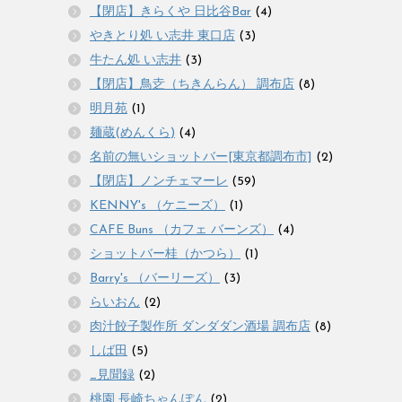
【閉店】きらくや 日比谷Bar
(4)
やきとり処 い志井 東口店
(3)
牛たん処 い志井
(3)
【閉店】鳥赱（ちきんらん） 調布店
(8)
明月苑
(1)
麺蔵(めんくら)
(4)
名前の無いショットバー[東京都調布市]
(2)
【閉店】ノンチェマーレ
(59)
KENNY's （ケニーズ）
(1)
CAFE Buns （カフェ バーンズ）
(4)
ショットバー桂（かつら）
(1)
Barry's （バーリーズ）
(3)
らいおん
(2)
肉汁餃子製作所 ダンダダン酒場 調布店
(8)
しば田
(5)
_見聞録
(2)
桃園 長崎ちゃんぽん
(2)