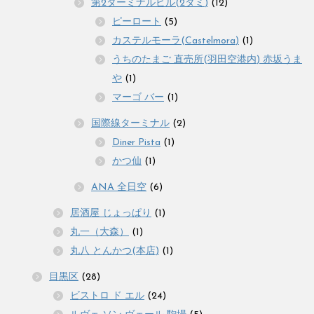
第2ターミナルビル(2タミ)
(12)
ピーロート
(5)
カステルモーラ(Castelmora)
(1)
うちのたまご 直売所(羽田空港内) 赤坂うま
や
(1)
マーゴ バー
(1)
国際線ターミナル
(2)
Diner Pista
(1)
かつ仙
(1)
ANA 全日空
(6)
居酒屋 じょっぱり
(1)
丸一（大森）
(1)
丸八 とんかつ(本店)
(1)
目黒区
(28)
ビストロ ド エル
(24)