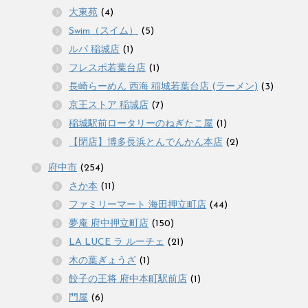
大東苑
(4)
Swim（スイム）
(5)
ルパ 稲城店
(1)
フレスポ若葉台店
(1)
長崎らーめん 西海 稲城若葉台店 (ラーメン)
(3)
京王ストア 稲城店
(7)
稲城駅前ロータリーのねぎたこ屋
(1)
【閉店】博多長浜とんでんかん本店
(2)
府中市
(254)
さか本
(11)
ファミリーマート 海田押立町店
(44)
夢庵 府中押立町店
(150)
LA LUCE ラ ルーチェ
(21)
木の葉ぎょうざ
(1)
餃子の王将 府中本町駅前店
(1)
門屋
(6)