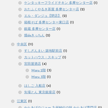
ケンタッキーフライドチキン 多摩センター店
(1)
おたふくやるき茶屋 多摩センター店
(2)
エル・ダンジュ【閉店】
(2)
箱根そば 多摩センター東口店
(1)
銀蔵 多摩センター店
(1)
畑deきっちん
(2)
中央区
(11)
すしざんまい 築地駅前店
(1)
カットハウス・スキップ
(1)
宮田屋酒店
(4)
Maru 2階
(3)
Maru 3階
(1)
はしご 入船店
(4)
矢場とん 東京銀座店
(1)
江東区
(1)
からあげのジョー 九州秘伝の味 からあげ専門店
(1)