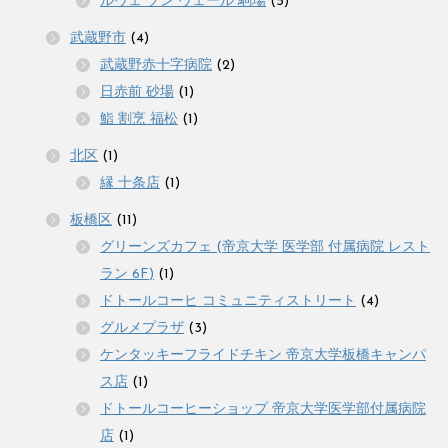
ルヴェ ソン ヴェール 駒場
(5)
武蔵野市
(4)
武蔵野赤十字病院
(2)
日赤前 砂場
(1)
鮨 割烹 福松
(1)
北区
(1)
縁 十条店
(1)
板橋区
(11)
グリーンズカフェ (帝京大学 医学部 付属病院 レスト
ラン 6F)
(1)
ドトールコーヒ コミュニティストリート
(4)
グルメプラザ
(3)
ケンタッキーフライドチキン 帝京大学板橋キャンパ
ス店
(1)
ドトールコーヒーショップ 帝京大学医学部付属病院
店
(1)