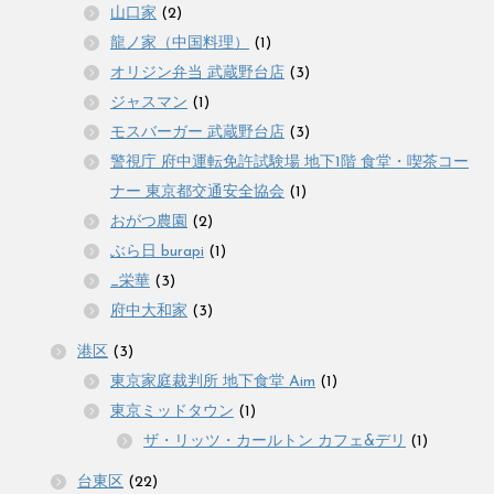
山口家
(2)
龍ノ家（中国料理）
(1)
オリジン弁当 武蔵野台店
(3)
ジャスマン
(1)
モスバーガー 武蔵野台店
(3)
警視庁 府中運転免許試験場 地下1階 食堂・喫茶コー
ナー 東京都交通安全協会
(1)
おがつ農園
(2)
ぶら日 burapi
(1)
_栄華
(3)
府中大和家
(3)
港区
(3)
東京家庭裁判所 地下食堂 Aim
(1)
東京ミッドタウン
(1)
ザ・リッツ・カールトン カフェ&デリ
(1)
台東区
(22)