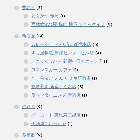
豊島区
(3)
とんかつ 赤尾
(1)
西武線池袋駅 構内 地下 スナックイン
(2)
新宿区
(14)
カレーショップ C&C 新宿本店
(3)
すし屋銀蔵 新宿センタービル店
(4)
デニッシュバー 新宿小田急エース店
(1)
ロマンスカー カフェ
(1)
だし茶漬け えん ルミネ新宿店
(1)
林屋茶園 新宿ルミネ店
(3)
ラッツダイニング 新宿店
(1)
渋谷区
(2)
ピーロート 恵比寿三越店
(1)
伊酒屋こいっちゃ
(1)
多摩市
(9)