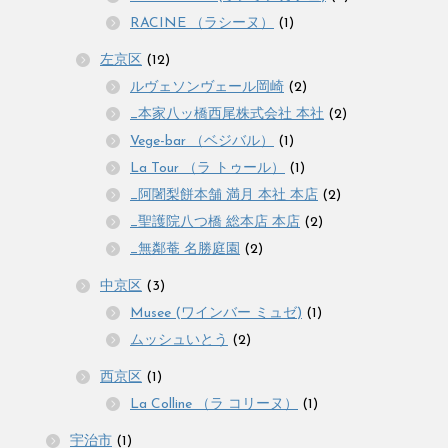
RACINE （ラシーヌ）
(1)
左京区
(12)
ルヴェソンヴェール岡崎
(2)
_本家八ッ橋西尾株式会社 本社
(2)
Vege-bar （ベジバル）
(1)
La Tour （ラ トゥール）
(1)
_阿闍梨餅本舗 満月 本社 本店
(2)
_聖護院八つ橋 総本店 本店
(2)
_無鄰菴 名勝庭園
(2)
中京区
(3)
Musee (ワインバー ミュゼ)
(1)
ムッシュいとう
(2)
西京区
(1)
La Colline （ラ コリーヌ）
(1)
宇治市
(1)