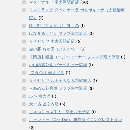
マクドナルド 南大沢駅前店
(30)
リストランテ タベルナーラ ボキボキーナ（太極治療
院）
(7)
ほし野（とんかつ） ほしの
(1)
はなまるうどん ファブ南大沢店
(3)
サイゼリヤ 南大沢駅前店
(5)
金の豚 おか田（とんかつ）
(3)
【閉店】銀座コージーコーナー フレンテ南大沢店
(1)
小山内裏公園 バーベキュー広場
(1)
Jスタジオ 南大沢店
(1)
サイゼリヤ 八王子みなみ野駅前店
(1)
らあめん花月嵐 ファブ南大沢店
(2)
ルパ 南大沢
(1)
天一坊 堀之内店
(5)
しゃぶしゃぶ牛太 京王八王子店
(1)
キャンドゥ（Can Do!） 創作ダイニングレストラン
(2)