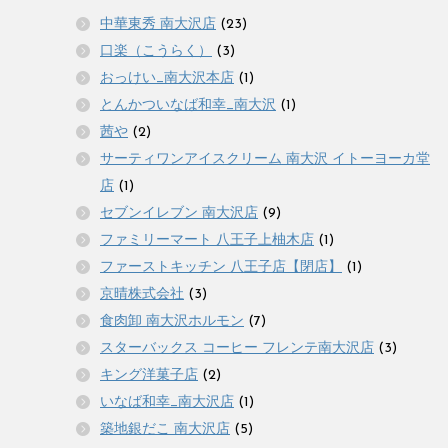
中華東秀 南大沢店
(23)
口楽（こうらく）
(3)
おっけい_南大沢本店
(1)
とんかついなば和幸_南大沢
(1)
茜や
(2)
サーティワンアイスクリーム 南大沢 イトーヨーカ堂
店
(1)
セブンイレブン 南大沢店
(9)
ファミリーマート 八王子上柚木店
(1)
ファーストキッチン 八王子店【閉店】
(1)
京晴株式会社
(3)
食肉卸 南大沢ホルモン
(7)
スターバックス コーヒー フレンテ南大沢店
(3)
キング洋菓子店
(2)
いなば和幸_南大沢店
(1)
築地銀だこ 南大沢店
(5)