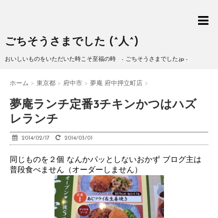
ごちそうさまでした (^人^)
おいしいものをいただいた時こそ至福の時 - ごちそうさまでした.jp -
ホーム
>
東京都
>
府中市
>
夢庵 府中押立町店
>
夢庵ランチ定番3チキンかつはハズ
レランチ
2014/02/17
2014/03/01
同じものを２個 なんかパッとしないおかず ブログ主は
普段食べません（オーダーしません）