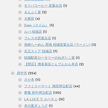
モリバコーヒー 若葉台店
(1)
まんぷく宴
(2)
大東苑
(4)
Swim（スイム）
(5)
ルパ 稲城店
(1)
フレスポ若葉台店
(1)
長崎らーめん 西海 稲城若葉台店 (ラーメン)
(3)
京王ストア 稲城店
(7)
稲城駅前ロータリーのねぎたこ屋
(1)
【閉店】博多長浜とんでんかん本店
(2)
府中市
(254)
さか本
(11)
ファミリーマート 海田押立町店
(44)
夢庵 府中押立町店
(150)
LA LUCE ラ ルーチェ
(21)
木の葉ぎょうざ
(1)