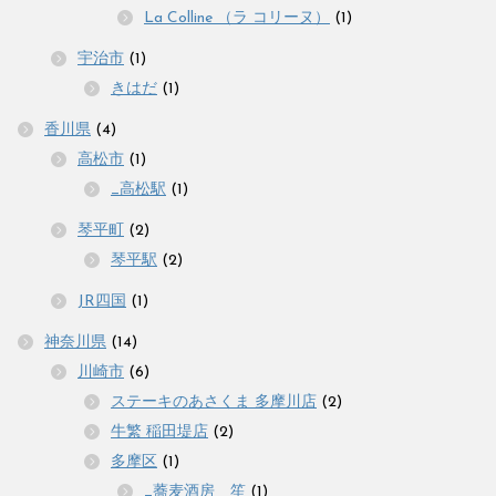
La Colline （ラ コリーヌ）
(1)
宇治市
(1)
きはだ
(1)
香川県
(4)
高松市
(1)
_高松駅
(1)
琴平町
(2)
琴平駅
(2)
JR四国
(1)
神奈川県
(14)
川崎市
(6)
ステーキのあさくま 多摩川店
(2)
牛繁 稲田堤店
(2)
多摩区
(1)
_蕎麦酒房 笙
(1)