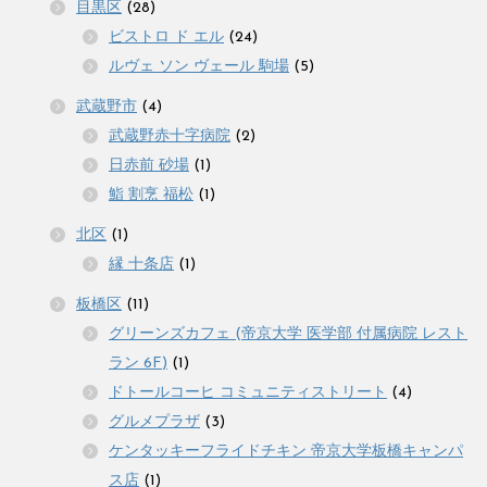
目黒区
(28)
ビストロ ド エル
(24)
ルヴェ ソン ヴェール 駒場
(5)
武蔵野市
(4)
武蔵野赤十字病院
(2)
日赤前 砂場
(1)
鮨 割烹 福松
(1)
北区
(1)
縁 十条店
(1)
板橋区
(11)
グリーンズカフェ (帝京大学 医学部 付属病院 レスト
ラン 6F)
(1)
ドトールコーヒ コミュニティストリート
(4)
グルメプラザ
(3)
ケンタッキーフライドチキン 帝京大学板橋キャンパ
ス店
(1)