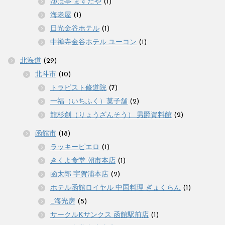
ゆば亭 ますだや
(1)
海老屋
(1)
日光金谷ホテル
(1)
中禅寺金谷ホテル ユーコン
(1)
北海道
(29)
北斗市
(10)
トラピスト修道院
(7)
一福（いちふく）菓子舗
(2)
龍杉創（りょうざんそう） 男爵資料館
(2)
函館市
(18)
ラッキーピエロ
(1)
きくよ食堂 朝市本店
(1)
函太郎 宇賀浦本店
(2)
ホテル函館ロイヤル 中国料理 ぎょくらん
(1)
_海光房
(5)
サークルKサンクス 函館駅前店
(1)