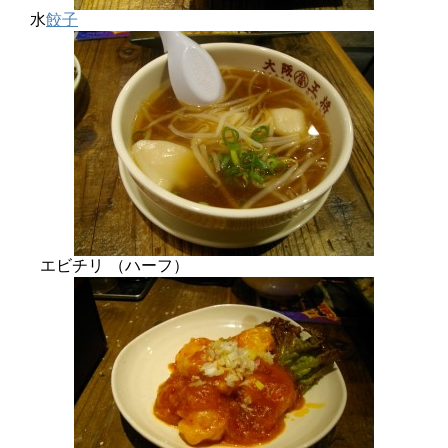
水
餃子
エビチリ （ハーフ）