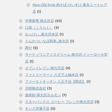
New Old Style 肉そば けいすけ 東京ミートレア
店
(1)
中華東秀 南大沢店
(23)
口楽（こうらく）
(3)
おっけい_南大沢本店
(1)
とんかついなば和幸_南大沢
(1)
茜や
(2)
サーティワンアイスクリーム 南大沢 イトーヨーカ堂
店
(1)
セブンイレブン 南大沢店
(9)
ファミリーマート 八王子上柚木店
(1)
ファーストキッチン 八王子店【閉店】
(1)
京晴株式会社
(3)
食肉卸 南大沢ホルモン
(7)
スターバックス コーヒー フレンテ南大沢店
(3)
キング洋菓子店
(2)