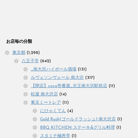
お店毎の分類
東京都
(1,298)
八王子市
(642)
_南大沢ハイボール酒場
(131)
ルヴェソンヴェール 南大沢
(317)
【閉店】coco壱番屋_京王南大沢駅前店
(11)
松屋 南大沢店
(14)
東京ミートレア
(11)
にひゃくてん
(4)
Gold Rush(ゴールドラッシュ) 南大沢店
(1)
BBQ KITCHEN ステーキ&グリル料理
(1)
スタミナ極丼亭
(1)