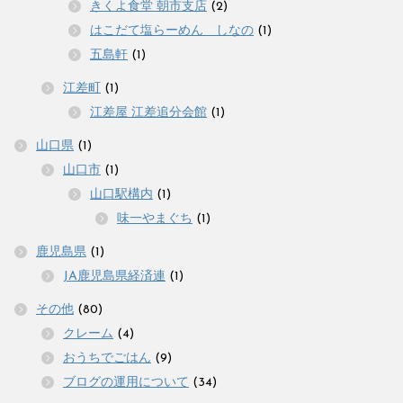
きくよ食堂 朝市支店
(2)
はこだて塩らーめん しなの
(1)
五島軒
(1)
江差町
(1)
江差屋 江差追分会館
(1)
山口県
(1)
山口市
(1)
山口駅構内
(1)
味一やまぐち
(1)
鹿児島県
(1)
JA鹿児島県経済連
(1)
その他
(80)
クレーム
(4)
おうちでごはん
(9)
ブログの運用について
(34)