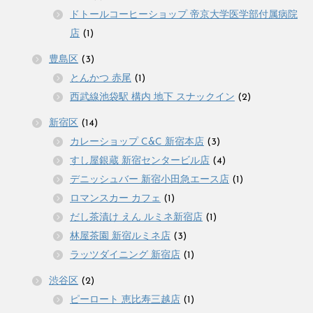
ドトールコーヒーショップ 帝京大学医学部付属病院
店
(1)
豊島区
(3)
とんかつ 赤尾
(1)
西武線池袋駅 構内 地下 スナックイン
(2)
新宿区
(14)
カレーショップ C&C 新宿本店
(3)
すし屋銀蔵 新宿センタービル店
(4)
デニッシュバー 新宿小田急エース店
(1)
ロマンスカー カフェ
(1)
だし茶漬け えん ルミネ新宿店
(1)
林屋茶園 新宿ルミネ店
(3)
ラッツダイニング 新宿店
(1)
渋谷区
(2)
ピーロート 恵比寿三越店
(1)