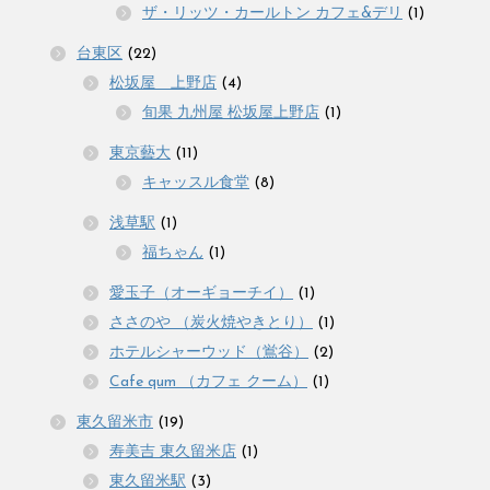
ザ・リッツ・カールトン カフェ&デリ
(1)
台東区
(22)
松坂屋 上野店
(4)
旬果 九州屋 松坂屋上野店
(1)
東京藝大
(11)
キャッスル食堂
(8)
浅草駅
(1)
福ちゃん
(1)
愛玉子（オーギョーチイ）
(1)
ささのや （炭火焼やきとり）
(1)
ホテルシャーウッド（鴬谷）
(2)
Cafe qum （カフェ クーム）
(1)
東久留米市
(19)
寿美吉 東久留米店
(1)
東久留米駅
(3)