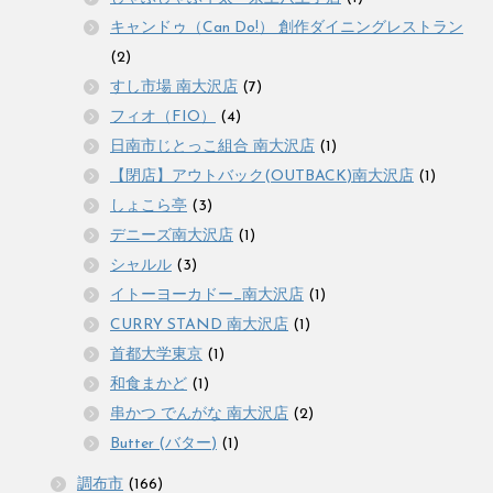
キャンドゥ（Can Do!） 創作ダイニングレストラン
(2)
すし市場 南大沢店
(7)
フィオ（FIO）
(4)
日南市じとっこ組合 南大沢店
(1)
【閉店】アウトバック(OUTBACK)南大沢店
(1)
しょこら亭
(3)
デニーズ南大沢店
(1)
シャルル
(3)
イトーヨーカドー_南大沢店
(1)
CURRY STAND 南大沢店
(1)
首都大学東京
(1)
和食まかど
(1)
串かつ でんがな 南大沢店
(2)
Butter (バター)
(1)
調布市
(166)