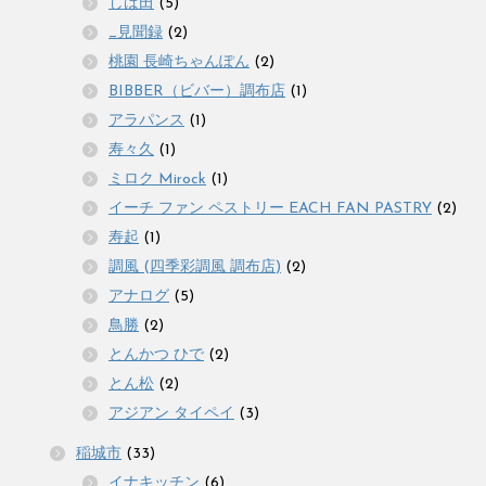
しば田
(5)
_見聞録
(2)
桃園 長崎ちゃんぽん
(2)
BIBBER（ビバー）調布店
(1)
アラパンス
(1)
寿々久
(1)
ミロク Mirock
(1)
イーチ ファン ペストリー EACH FAN PASTRY
(2)
寿起
(1)
調風 (四季彩調風 調布店)
(2)
アナログ
(5)
鳥勝
(2)
とんかつ ひで
(2)
とん松
(2)
アジアン タイペイ
(3)
稲城市
(33)
イナキッチン
(6)