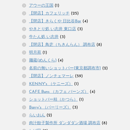
アウーの王国
(1)
【閉店】カフェリッチ
(25)
【閉店】きらくや 日比谷Bar
(4)
やきとり処 い志井 東口店
(3)
牛たん処 い志井
(3)
【閉店】鳥赱（ちきんらん） 調布店
(8)
明月苑
(1)
麺蔵(めんくら)
(4)
名前の無いショットバー[東京都調布市]
(2)
【閉店】ノンチェマーレ
(59)
KENNY's （ケニーズ）
(1)
CAFE Buns （カフェ バーンズ）
(4)
ショットバー桂（かつら）
(1)
Barry's （バーリーズ）
(3)
らいおん
(2)
肉汁餃子製作所 ダンダダン酒場 調布店
(8)