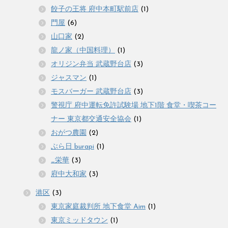
餃子の王将 府中本町駅前店
(1)
門屋
(6)
山口家
(2)
龍ノ家（中国料理）
(1)
オリジン弁当 武蔵野台店
(3)
ジャスマン
(1)
モスバーガー 武蔵野台店
(3)
警視庁 府中運転免許試験場 地下1階 食堂・喫茶コー
ナー 東京都交通安全協会
(1)
おがつ農園
(2)
ぶら日 burapi
(1)
_栄華
(3)
府中大和家
(3)
港区
(3)
東京家庭裁判所 地下食堂 Aim
(1)
東京ミッドタウン
(1)