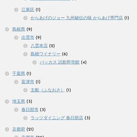
江東区
(1)
からあげのジョー 九州秘伝の味 からあげ専門店
(1)
島根県
(9)
出雲市
(9)
八雲本店
(2)
島根ワイナリー
(6)
バッカス 試飲即売館
(4)
千葉県
(1)
富津市
(1)
主船（ふなおさ）
(1)
埼玉県
(3)
春日部市
(3)
ラッツダイニング 春日部店
(3)
京都府
(21)