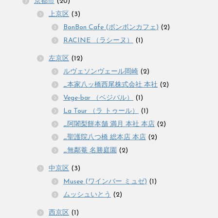
京都市
(20)
上京区
(3)
BonBon Cafe (ボンボンカフェ)
(2)
RACINE （ラシーヌ）
(1)
左京区
(12)
ルヴェソンヴェール岡崎
(2)
_本家八ッ橋西尾株式会社 本社
(2)
Vege-bar （ベジバル）
(1)
La Tour （ラ トゥール）
(1)
_阿闍梨餅本舗 満月 本社 本店
(2)
_聖護院八つ橋 総本店 本店
(2)
_無鄰菴 名勝庭園
(2)
中京区
(3)
Musee (ワインバー ミュゼ)
(1)
ムッシュいとう
(2)
西京区
(1)