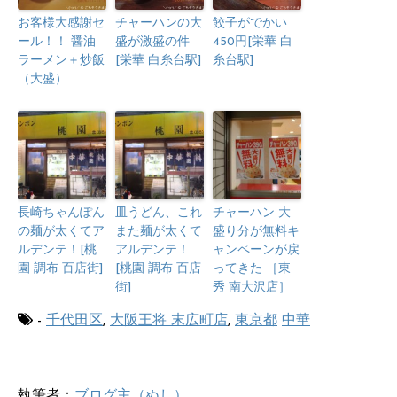
お客様大感謝セ
チャーハンの大
餃子がでかい
ール！！ 醤油
盛が激盛の件
450円[栄華 白
ラーメン＋炒飯
[栄華 白糸台駅]
糸台駅]
（大盛）
長崎ちゃんぽん
皿うどん、これ
チャーハン 大
の麺が太くてア
また麺が太くて
盛り分が無料キ
ルデンテ！[桃
アルデンテ！
ャンペーンが戻
園 調布 百店街]
[桃園 調布 百店
ってきた ［東
街]
秀 南大沢店］
-
千代田区
,
大阪王将 末広町店
,
東京都
中華
執筆者：
ブログ主（ぬし）