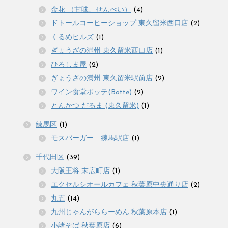
金花 （甘味、せんべい）
(4)
ドトールコーヒーショップ 東久留米西口店
(2)
くるめヒルズ
(1)
ぎょうざの満州 東久留米西口店
(1)
ひろしま屋
(2)
ぎょうざの満州 東久留米駅前店
(2)
ワイン食堂ボッテ(Botte)
(2)
とんかつ だるま (東久留米)
(1)
練馬区
(1)
モスバーガー 練馬駅店
(1)
千代田区
(39)
大阪王将 末広町店
(1)
エクセルシオールカフェ 秋葉原中央通り店
(2)
丸五
(14)
九州じゃんがららーめん 秋葉原本店
(1)
小諸そば 秋葉原店
(6)