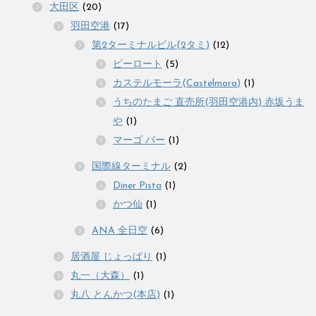
大田区
(20)
羽田空港
(17)
第2ターミナルビル(2タミ)
(12)
ピーロート
(5)
カステルモーラ(Castelmora)
(1)
うちのたまご 直売所(羽田空港内) 赤坂うま
や
(1)
マーゴ バー
(1)
国際線ターミナル
(2)
Diner Pista
(1)
かつ仙
(1)
ANA 全日空
(6)
居酒屋 じょっぱり
(1)
丸一（大森）
(1)
丸八 とんかつ(本店)
(1)