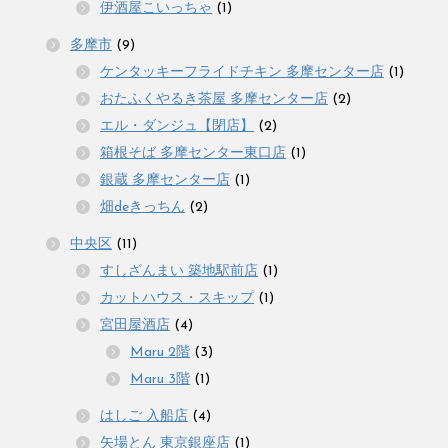
伊酒屋こいっちゃ
(1)
多摩市
(9)
ケンタッキーフライドチキン 多摩センター店
(1)
おたふくやるき茶屋 多摩センター店
(2)
エル・ダンジュ【閉店】
(2)
箱根そば 多摩センター東口店
(1)
銀蔵 多摩センター店
(1)
畑deきっちん
(2)
中央区
(11)
すしざんまい 築地駅前店
(1)
カットハウス・スキップ
(1)
宮田屋酒店
(4)
Maru 2階
(3)
Maru 3階
(1)
はしご 入船店
(4)
矢場とん 東京銀座店
(1)