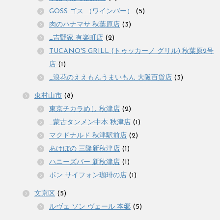
GOSS ゴス （ワインバー）
(5)
肉のハナマサ 秋葉原店
(3)
_吉野家 有楽町店
(2)
TUCANO'S GRILL (トゥッカーノ グリル) 秋葉原2号
店
(1)
_浪花のええもんうまいもん 大阪百貨店
(3)
東村山市
(8)
東京チカラめし 秋津店
(2)
_蒙古タンメン中本 秋津店
(1)
マクドナルド 秋津駅前店
(2)
あけぼの 三隆新秋津店
(1)
ハニーズバー 新秋津店
(1)
ボン サイフォン珈琲の店
(1)
文京区
(5)
ルヴェ ソン ヴェール 本郷
(5)