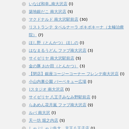
いなば和幸_南大沢店
(1)
築地銀だこ 南大沢店
(5)
マクドナルド 南大沢駅前店
(30)
リストランテ タベルナーラ ボキボキーナ（太極治療
院）
(7)
ほし野（とんかつ） ほしの
(1)
はなまるうどん ファブ南大沢店
(3)
サイゼリヤ 南大沢駅前店
(5)
金の豚 おか田（とんかつ）
(3)
【閉店】銀座コージーコーナー フレンテ南大沢店
(1)
小山内裏公園 バーベキュー広場
(1)
Jスタジオ 南大沢店
(1)
サイゼリヤ 八王子みなみ野駅前店
(1)
らあめん花月嵐 ファブ南大沢店
(2)
ルパ 南大沢
(1)
天一坊 堀之内店
(5)
しゃぶしゃぶ牛太 京王八王子店
(1)