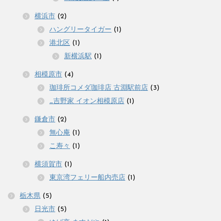
横浜市
(2)
ハングリータイガー
(1)
港北区
(1)
新横浜駅
(1)
相模原市
(4)
珈琲所コメダ珈琲店 古淵駅前店
(3)
_吉野家 イオン相模原店
(1)
鎌倉市
(2)
無心庵
(1)
こ寿々
(1)
横須賀市
(1)
東京湾フェリー船内売店
(1)
栃木県
(5)
日光市
(5)