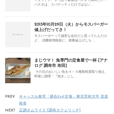
イタリアン、やっぱり最後はパスタで締めたい！
パスタは、スパゲッティだけではない ...
2013年10月29日（火）からモスバーガー
値上げだってさ！
モスバーガーって誠実な会社だと思ってたんだけ
ど、 消費税増税前に、便乗値上げしち ...
まじウマ！ 魚専門の定食屋で一杯 [アナ
ログ 調布市 布田]
その日のおいしい魚を４～５種類程度取り揃え、
即座に調理「『焼き』にし ...
PREV
キャッスル食堂「盛合わせ定食」東京芸術大学 音楽
校舎
NEXT
正調オムライス [調布カフェリッチ]