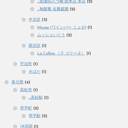
_聖護院八つ橋 総本店 本店
(2)
_無鄰菴 名勝庭園
(2)
中京区
(3)
Musee (ワインバー ミュゼ)
(1)
ムッシュいとう
(2)
西京区
(1)
La Colline （ラ コリーヌ）
(1)
宇治市
(1)
きはだ
(1)
香川県
(4)
高松市
(1)
_高松駅
(1)
琴平町
(2)
琴平駅
(2)
JR四国
(1)