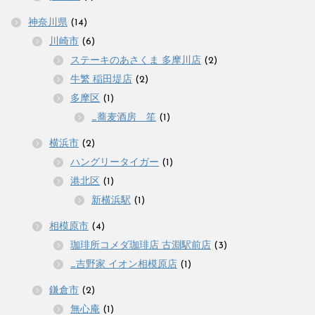
神奈川県
(14)
川崎市
(6)
ステーキのあさくま 多摩川店
(2)
牛繁 稲田堤店
(2)
多摩区
(1)
_蕎麦酒房 笙
(1)
横浜市
(2)
ハングリータイガー
(1)
港北区
(1)
新横浜駅
(1)
相模原市
(4)
珈琲所コメダ珈琲店 古淵駅前店
(3)
_吉野家 イオン相模原店
(1)
鎌倉市
(2)
無心庵
(1)