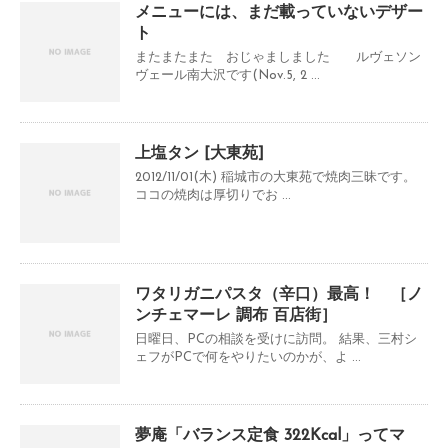
メニューには、まだ載っていないデザー
ト
またまたまた おじゃましました ルヴェソン
ヴェール南大沢です(Nov.5, 2 ...
上塩タン [大東苑]
2012/11/01(木) 稲城市の大東苑で焼肉三昧です。
ココの焼肉は厚切りでお ...
ワタリガニパスタ（辛口）最高！ ［ノ
ンチェマーレ 調布 百店街］
日曜日、PCの相談を受けに訪問。 結果、三村シ
ェフがPCで何をやりたいのかが、よ ...
夢庵「バランス定食 322Kcal」ってマ