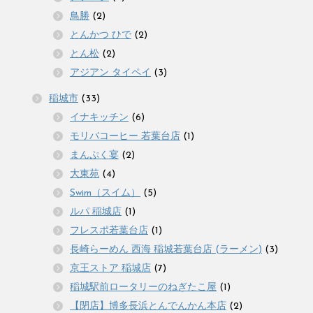
鳥勝
(2)
とんかつ ひで
(2)
とん松
(2)
アジアン タイペイ
(3)
稲城市
(33)
イナキッチン
(6)
モリバコーヒー 若葉台店
(1)
まんぷく宴
(2)
大東苑
(4)
Swim（スイム）
(5)
ルパ 稲城店
(1)
フレスポ若葉台店
(1)
長崎らーめん 西海 稲城若葉台店 (ラーメン)
(3)
京王ストア 稲城店
(7)
稲城駅前ロータリーのねぎたこ屋
(1)
【閉店】博多長浜とんでんかん本店
(2)