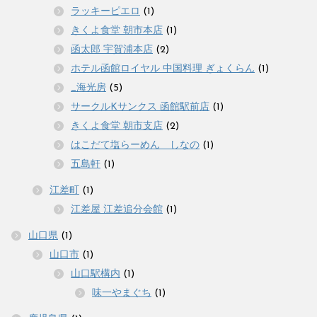
ラッキーピエロ
(1)
きくよ食堂 朝市本店
(1)
函太郎 宇賀浦本店
(2)
ホテル函館ロイヤル 中国料理 ぎょくらん
(1)
_海光房
(5)
サークルKサンクス 函館駅前店
(1)
きくよ食堂 朝市支店
(2)
はこだて塩らーめん しなの
(1)
五島軒
(1)
江差町
(1)
江差屋 江差追分会館
(1)
山口県
(1)
山口市
(1)
山口駅構内
(1)
味一やまぐち
(1)