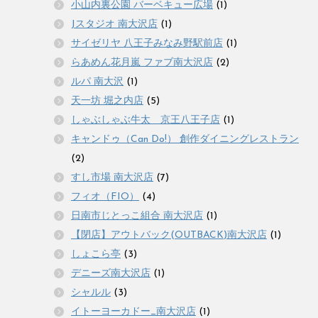
小山内裏公園 バーベキュー広場
(1)
Jスタジオ 南大沢店
(1)
サイゼリヤ 八王子みなみ野駅前店
(1)
らあめん花月嵐 ファブ南大沢店
(2)
ルパ 南大沢
(1)
天一坊 堀之内店
(5)
しゃぶしゃぶ牛太 京王八王子店
(1)
キャンドゥ（Can Do!） 創作ダイニングレストラン
(2)
すし市場 南大沢店
(7)
フィオ（FIO）
(4)
日南市じとっこ組合 南大沢店
(1)
【閉店】アウトバック(OUTBACK)南大沢店
(1)
しょこら亭
(3)
デニーズ南大沢店
(1)
シャルル
(3)
イトーヨーカドー_南大沢店
(1)