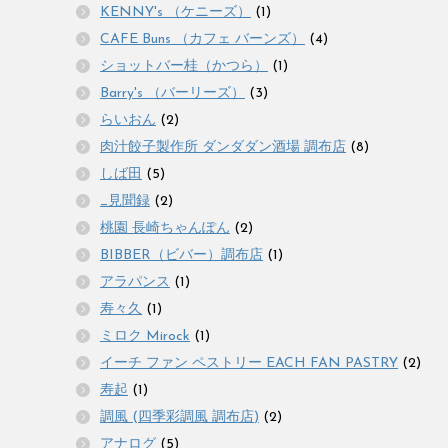
KENNY's （ケニーズ）
(1)
CAFE Buns （カフェ バーンズ）
(4)
ショットバー桂（かつら）
(1)
Barry's （バーリーズ）
(3)
らいおん
(2)
肉汁餃子製作所 ダンダダン酒場 調布店
(8)
しば田
(5)
_見聞録
(2)
桃園 長崎ちゃんぽん
(2)
BIBBER（ビバー）調布店
(1)
アラパンス
(1)
寿々久
(1)
ミロク Mirock
(1)
イーチ ファン ペストリー EACH FAN PASTRY
(2)
寿起
(1)
調風 (四季彩調風 調布店)
(2)
アナログ
(5)