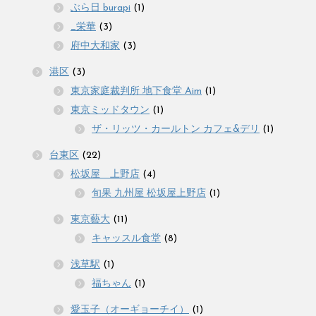
ぶら日 burapi
(1)
_栄華
(3)
府中大和家
(3)
港区
(3)
東京家庭裁判所 地下食堂 Aim
(1)
東京ミッドタウン
(1)
ザ・リッツ・カールトン カフェ&デリ
(1)
台東区
(22)
松坂屋 上野店
(4)
旬果 九州屋 松坂屋上野店
(1)
東京藝大
(11)
キャッスル食堂
(8)
浅草駅
(1)
福ちゃん
(1)
愛玉子（オーギョーチイ）
(1)