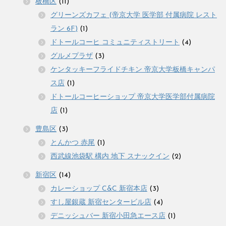
板橋区
(11)
グリーンズカフェ (帝京大学 医学部 付属病院 レスト
ラン 6F)
(1)
ドトールコーヒ コミュニティストリート
(4)
グルメプラザ
(3)
ケンタッキーフライドチキン 帝京大学板橋キャンパ
ス店
(1)
ドトールコーヒーショップ 帝京大学医学部付属病院
店
(1)
豊島区
(3)
とんかつ 赤尾
(1)
西武線池袋駅 構内 地下 スナックイン
(2)
新宿区
(14)
カレーショップ C&C 新宿本店
(3)
すし屋銀蔵 新宿センタービル店
(4)
デニッシュバー 新宿小田急エース店
(1)