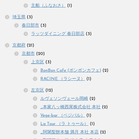
主船（ふなおさ）
(1)
埼玉県
(3)
春日部市
(3)
ラッツダイニング 春日部店
(3)
京都府
(21)
京都市
(20)
上京区
(3)
BonBon Cafe (ボンボンカフェ)
(2)
RACINE （ラシーヌ）
(1)
左京区
(12)
ルヴェソンヴェール岡崎
(2)
_本家八ッ橋西尾株式会社 本社
(2)
Vege-bar （ベジバル）
(1)
La Tour （ラ トゥール）
(1)
_阿闍梨餅本舗 満月 本社 本店
(2)