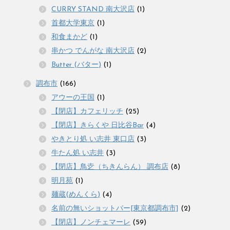
CURRY STAND 南大沢店
(1)
首都大学東京
(1)
和食まかど
(1)
串かつ でんがな 南大沢店
(2)
Butter (バター)
(1)
調布市
(166)
アウーの王国
(1)
【閉店】カフェリッチ
(25)
【閉店】きらくや 日比谷Bar
(4)
やきとり処 い志井 東口店
(3)
牛たん処 い志井
(3)
【閉店】鳥赱（ちきんらん） 調布店
(8)
明月苑
(1)
麺蔵(めんくら)
(4)
名前の無いショットバー[東京都調布市]
(2)
【閉店】ノンチェマーレ
(59)