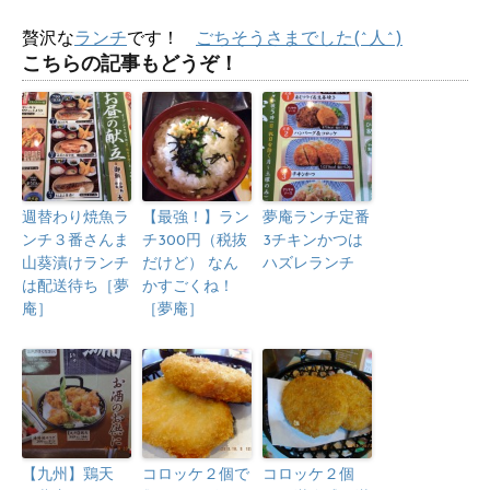
贅沢な
ランチ
です！
ごちそうさまでした(^人^)
こちらの記事もどうぞ！
週替わり焼魚ラ
【最強！】ラン
夢庵ランチ定番
ンチ３番さんま
チ300円（税抜
3チキンかつは
山葵漬けランチ
だけど） なん
ハズレランチ
は配送待ち［夢
かすごくね！
庵］
［夢庵］
【九州】鶏天
コロッケ２個で
コロッケ２個