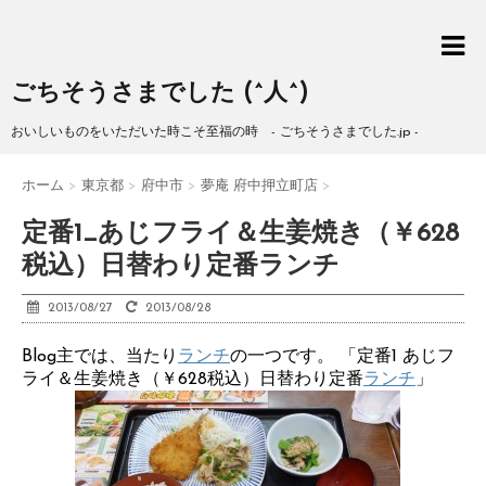
ごちそうさまでした (^人^)
おいしいものをいただいた時こそ至福の時 - ごちそうさまでした.jp -
ホーム
>
東京都
>
府中市
>
夢庵 府中押立町店
>
定番1_あじフライ＆生姜焼き（￥628
税込）日替わり定番ランチ
2013/08/27
2013/08/28
Blog主では、当たり
ランチ
の一つです。 「定番1 あじフ
ライ＆生姜焼き（￥628税込）日替わり定番
ランチ
」