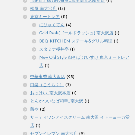
【閉店】coco壱番屋_京王南大沢駅前店
(11)
松屋 南大沢店
(14)
東京ミートレア
(11)
にひゃくてん
(4)
Gold Rush(ゴールドラッシュ) 南大沢店
(1)
BBQ KITCHEN ステーキ&グリル料理
(1)
スタミナ極丼亭
(1)
New Old Style 肉そば けいすけ 東京ミートレア
店
(1)
中華東秀 南大沢店
(23)
口楽（こうらく）
(3)
おっけい_南大沢本店
(1)
とんかついなば和幸_南大沢
(1)
茜や
(2)
サーティワンアイスクリーム 南大沢 イトーヨーカ堂
店
(1)
セブンイレブン 南大沢店
(9)