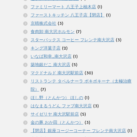
ファミリーマート 八王子上柚木店
(1)
ファーストキッチン 八王子店【閉店】
(1)
京晴株式会社
(3)
食肉卸 南大沢ホルモン
(7)
スターバックス コーヒー フレンテ南大沢店
(3)
キング洋菓子店
(2)
いなば和幸_南大沢店
(1)
築地銀だこ 南大沢店
(5)
マクドナルド 南大沢駅前店
(30)
リストランテ タベルナーラ ボキボキーナ（太極治療
院）
(7)
ほし野（とんかつ） ほしの
(1)
はなまるうどん ファブ南大沢店
(3)
サイゼリヤ 南大沢駅前店
(5)
金の豚 おか田（とんかつ）
(3)
【閉店】銀座コージーコーナー フレンテ南大沢店
(1)