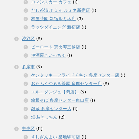
ロマンスカー カフェ
(1)
だし茶漬け えん ルミネ新宿店
(1)
林屋茶園 新宿ルミネ店
(3)
ラッツダイニング 新宿店
(1)
渋谷区
(2)
ピーロート 恵比寿三越店
(1)
伊酒屋こいっちゃ
(1)
多摩市
(9)
ケンタッキーフライドチキン 多摩センター店
(1)
おたふくやるき茶屋 多摩センター店
(2)
エル・ダンジュ【閉店】
(2)
箱根そば 多摩センター東口店
(1)
銀蔵 多摩センター店
(1)
畑deきっちん
(2)
中央区
(11)
すしざんまい 築地駅前店
(1)