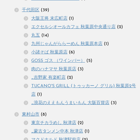
千代田区
(39)
大阪王将 末広町店
(1)
エクセルシオールカフェ 秋葉原中央通り店
(2)
丸五
(14)
九州じゃんがららーめん 秋葉原本店
(1)
小諸そば 秋葉原店
(6)
GOSS ゴス （ワインバー）
(5)
肉のハナマサ 秋葉原店
(3)
_吉野家 有楽町店
(2)
TUCANO'S GRILL (トゥッカーノ グリル) 秋葉原2号
店
(1)
_浪花のええもんうまいもん 大阪百貨店
(3)
東村山市
(8)
東京チカラめし 秋津店
(2)
_蒙古タンメン中本 秋津店
(1)
マクドナルド 秋津駅前店
(2)