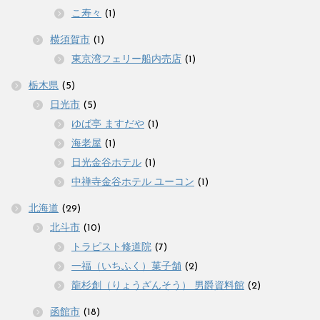
こ寿々
(1)
横須賀市
(1)
東京湾フェリー船内売店
(1)
栃木県
(5)
日光市
(5)
ゆば亭 ますだや
(1)
海老屋
(1)
日光金谷ホテル
(1)
中禅寺金谷ホテル ユーコン
(1)
北海道
(29)
北斗市
(10)
トラピスト修道院
(7)
一福（いちふく）菓子舗
(2)
龍杉創（りょうざんそう） 男爵資料館
(2)
函館市
(18)