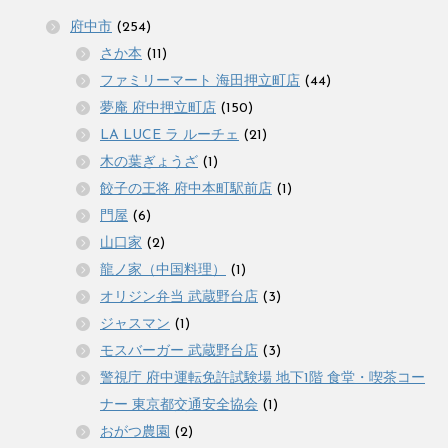
府中市
(254)
さか本
(11)
ファミリーマート 海田押立町店
(44)
夢庵 府中押立町店
(150)
LA LUCE ラ ルーチェ
(21)
木の葉ぎょうざ
(1)
餃子の王将 府中本町駅前店
(1)
門屋
(6)
山口家
(2)
龍ノ家（中国料理）
(1)
オリジン弁当 武蔵野台店
(3)
ジャスマン
(1)
モスバーガー 武蔵野台店
(3)
警視庁 府中運転免許試験場 地下1階 食堂・喫茶コー
ナー 東京都交通安全協会
(1)
おがつ農園
(2)