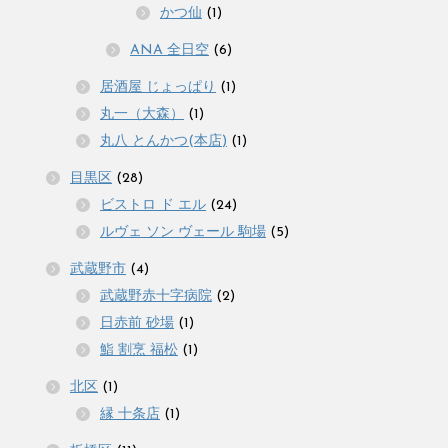
かつ仙
(1)
ANA 全日空
(6)
居酒屋 じょっぱり
(1)
丸一（大森）
(1)
丸八 とんかつ(本店)
(1)
目黒区
(28)
ビストロ ド エル
(24)
ルヴェ ソン ヴェール 駒場
(5)
武蔵野市
(4)
武蔵野赤十字病院
(2)
日赤前 砂場
(1)
鮨 割烹 福松
(1)
北区
(1)
縁 十条店
(1)