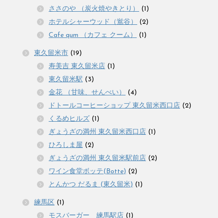
ささのや （炭火焼やきとり）
(1)
ホテルシャーウッド（鴬谷）
(2)
Cafe qum （カフェ クーム）
(1)
東久留米市
(19)
寿美吉 東久留米店
(1)
東久留米駅
(3)
金花 （甘味、せんべい）
(4)
ドトールコーヒーショップ 東久留米西口店
(2)
くるめヒルズ
(1)
ぎょうざの満州 東久留米西口店
(1)
ひろしま屋
(2)
ぎょうざの満州 東久留米駅前店
(2)
ワイン食堂ボッテ(Botte)
(2)
とんかつ だるま (東久留米)
(1)
練馬区
(1)
モスバーガー 練馬駅店
(1)