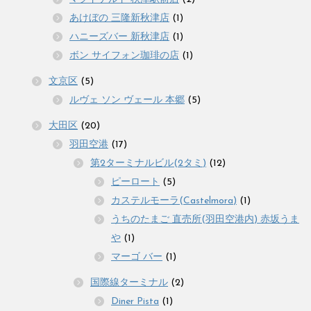
あけぼの 三隆新秋津店
(1)
ハニーズバー 新秋津店
(1)
ボン サイフォン珈琲の店
(1)
文京区
(5)
ルヴェ ソン ヴェール 本郷
(5)
大田区
(20)
羽田空港
(17)
第2ターミナルビル(2タミ)
(12)
ピーロート
(5)
カステルモーラ(Castelmora)
(1)
うちのたまご 直売所(羽田空港内) 赤坂うま
や
(1)
マーゴ バー
(1)
国際線ターミナル
(2)
Diner Pista
(1)