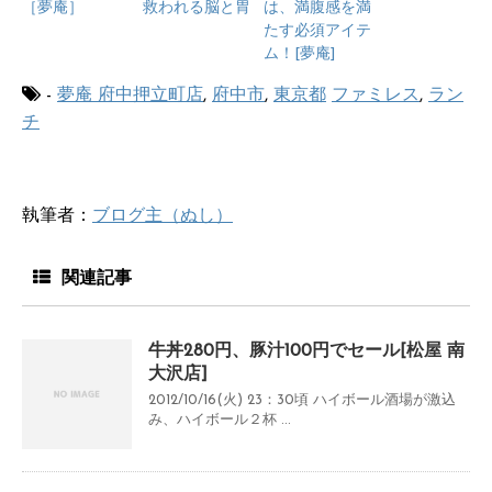
［夢庵］
救われる脳と胃
は、満腹感を満
たす必須アイテ
ム！ [夢庵]
-
夢庵 府中押立町店
,
府中市
,
東京都
ファミレス
,
ラン
チ
執筆者：
ブログ主（ぬし）
関連記事
牛丼280円、豚汁100円でセール[松屋 南
大沢店]
2012/10/16(火) 23：30頃 ハイボール酒場が激込
み、ハイボール２杯 ...