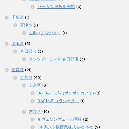
バッカス 試飲即売館
(4)
千葉県
(1)
富津市
(1)
主船（ふなおさ）
(1)
埼玉県
(3)
春日部市
(3)
ラッツダイニング 春日部店
(3)
京都府
(21)
京都市
(20)
上京区
(3)
BonBon Cafe (ボンボンカフェ)
(2)
RACINE （ラシーヌ）
(1)
左京区
(12)
ルヴェソンヴェール岡崎
(2)
_本家八ッ橋西尾株式会社 本社
(2)