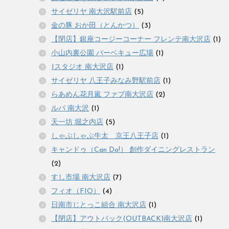
サイゼリヤ 南大沢駅前店
(5)
金の豚 おか田（とんかつ）
(3)
【閉店】銀座コージーコーナー フレンテ南大沢店
(1)
小山内裏公園 バーベキュー広場
(1)
Jスタジオ 南大沢店
(1)
サイゼリヤ 八王子みなみ野駅前店
(1)
らあめん花月嵐 ファブ南大沢店
(2)
ルパ 南大沢
(1)
天一坊 堀之内店
(5)
しゃぶしゃぶ牛太 京王八王子店
(1)
キャンドゥ（Can Do!） 創作ダイニングレストラン
(2)
すし市場 南大沢店
(7)
フィオ（FIO）
(4)
日南市じとっこ組合 南大沢店
(1)
【閉店】アウトバック(OUTBACK)南大沢店
(1)