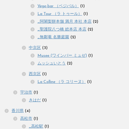
Vege-bar （ベジバル）
(1)
La Tour （ラ トゥール）
(1)
_阿闍梨餅本舗 満月 本社 本店
(2)
_聖護院八つ橋 総本店 本店
(2)
_無鄰菴 名勝庭園
(2)
中京区
(3)
Musee (ワインバー ミュゼ)
(1)
ムッシュいとう
(2)
西京区
(1)
La Colline （ラ コリーヌ）
(1)
宇治市
(1)
きはだ
(1)
香川県
(4)
高松市
(1)
_高松駅
(1)