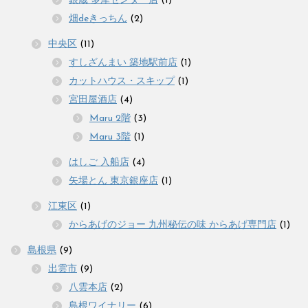
銀蔵 多摩センター店
(1)
畑deきっちん
(2)
中央区
(11)
すしざんまい 築地駅前店
(1)
カットハウス・スキップ
(1)
宮田屋酒店
(4)
Maru 2階
(3)
Maru 3階
(1)
はしご 入船店
(4)
矢場とん 東京銀座店
(1)
江東区
(1)
からあげのジョー 九州秘伝の味 からあげ専門店
(1)
島根県
(9)
出雲市
(9)
八雲本店
(2)
島根ワイナリー
(6)