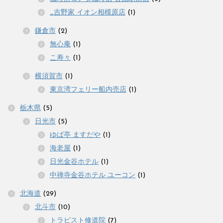
_吉野家 イオン相模原店
(1)
鎌倉市
(2)
無心庵
(1)
こ寿々
(1)
横須賀市
(1)
東京湾フェリー船内売店
(1)
栃木県
(5)
日光市
(5)
ゆば亭 ますだや
(1)
海老屋
(1)
日光金谷ホテル
(1)
中禅寺金谷ホテル ユーコン
(1)
北海道
(29)
北斗市
(10)
トラピスト修道院
(7)