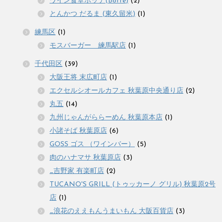
ワイン食堂ボッテ(Botte)
(2)
とんかつ だるま (東久留米)
(1)
練馬区
(1)
モスバーガー 練馬駅店
(1)
千代田区
(39)
大阪王将 末広町店
(1)
エクセルシオールカフェ 秋葉原中央通り店
(2)
丸五
(14)
九州じゃんがららーめん 秋葉原本店
(1)
小諸そば 秋葉原店
(6)
GOSS ゴス （ワインバー）
(5)
肉のハナマサ 秋葉原店
(3)
_吉野家 有楽町店
(2)
TUCANO'S GRILL (トゥッカーノ グリル) 秋葉原2号
店
(1)
_浪花のええもんうまいもん 大阪百貨店
(3)