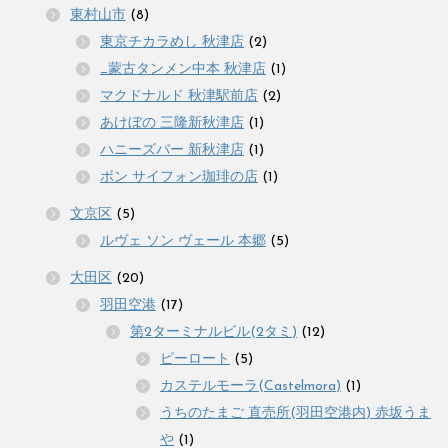
東村山市
(8)
東京チカラめし 秋津店
(2)
_蒙古タンメン中本 秋津店
(1)
マクドナルド 秋津駅前店
(2)
あけぼの 三隆新秋津店
(1)
ハニーズバー 新秋津店
(1)
ボン サイフォン珈琲の店
(1)
文京区
(5)
ルヴェ ソン ヴェール 本郷
(5)
大田区
(20)
羽田空港
(17)
第2ターミナルビル(2タミ)
(12)
ピーロート
(5)
カステルモーラ(Castelmora)
(1)
うちのたまご 直売所(羽田空港内) 赤坂うま
や
(1)