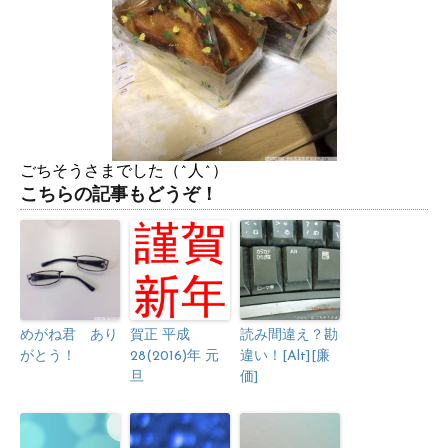
ごちそうさまでした（^人^）
こちらの記事もどうぞ！
めがね君 あり
賀正 平成
読み間違え？勘
がとう！
28(2016)年 元
違い！[Alt][廉
旦
価]