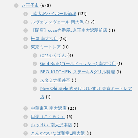
八王子市
(642)
_南大沢ハイボール酒場
(131)
ルヴェソンヴェール 南大沢
(317)
【閉店】coco壱番屋_京王南大沢駅前店
(11)
松屋 南大沢店
(14)
東京ミートレア
(11)
にひゃくてん
(4)
Gold Rush(ゴールドラッシュ) 南大沢店
(1)
BBQ KITCHEN ステーキ&グリル料理
(1)
スタミナ極丼亭
(1)
New Old Style 肉そば けいすけ 東京ミートレア
店
(1)
中華東秀 南大沢店
(23)
口楽（こうらく）
(3)
おっけい_南大沢本店
(1)
とんかついなば和幸_南大沢
(1)