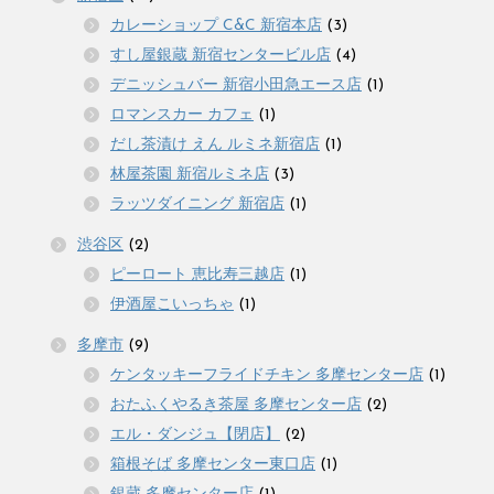
カレーショップ C&C 新宿本店
(3)
すし屋銀蔵 新宿センタービル店
(4)
デニッシュバー 新宿小田急エース店
(1)
ロマンスカー カフェ
(1)
だし茶漬け えん ルミネ新宿店
(1)
林屋茶園 新宿ルミネ店
(3)
ラッツダイニング 新宿店
(1)
渋谷区
(2)
ピーロート 恵比寿三越店
(1)
伊酒屋こいっちゃ
(1)
多摩市
(9)
ケンタッキーフライドチキン 多摩センター店
(1)
おたふくやるき茶屋 多摩センター店
(2)
エル・ダンジュ【閉店】
(2)
箱根そば 多摩センター東口店
(1)