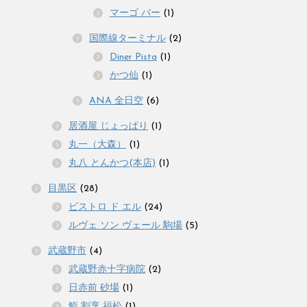
マーゴ バー
(1)
国際線ターミナル
(2)
Diner Pista
(1)
かつ仙
(1)
ANA 全日空
(6)
居酒屋 じょっぱり
(1)
丸一（大森）
(1)
丸八 とんかつ(本店)
(1)
目黒区
(28)
ビストロ ド エル
(24)
ルヴェ ソン ヴェール 駒場
(5)
武蔵野市
(4)
武蔵野赤十字病院
(2)
日赤前 砂場
(1)
鮨 割烹 福松
(1)