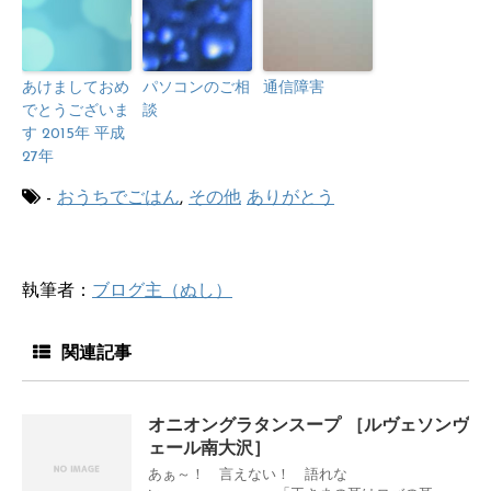
あけましておめ
パソコンのご相
通信障害
でとうございま
談
す 2015年 平成
27年
-
おうちでごはん
,
その他
ありがとう
執筆者：
ブログ主（ぬし）
関連記事
オニオングラタンスープ ［ルヴェソンヴ
ェール南大沢］
あぁ～！ 言えない！ 語れな