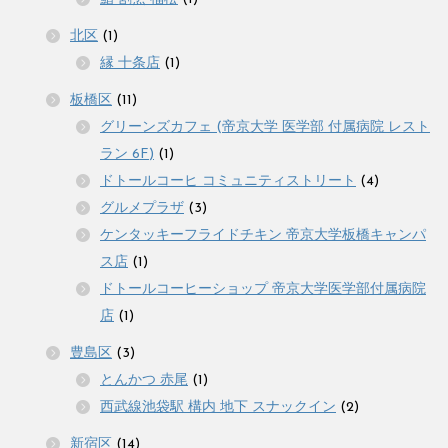
北区
(1)
縁 十条店
(1)
板橋区
(11)
グリーンズカフェ (帝京大学 医学部 付属病院 レスト
ラン 6F)
(1)
ドトールコーヒ コミュニティストリート
(4)
グルメプラザ
(3)
ケンタッキーフライドチキン 帝京大学板橋キャンパ
ス店
(1)
ドトールコーヒーショップ 帝京大学医学部付属病院
店
(1)
豊島区
(3)
とんかつ 赤尾
(1)
西武線池袋駅 構内 地下 スナックイン
(2)
新宿区
(14)