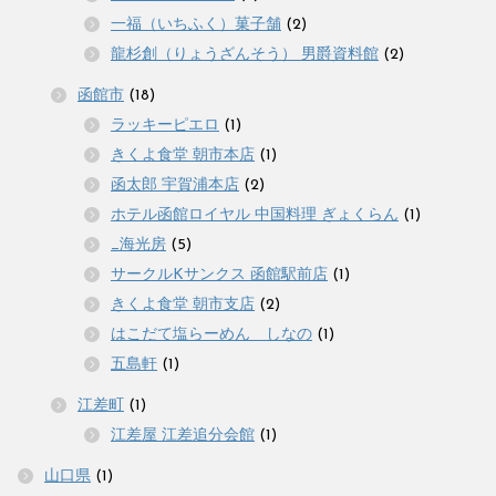
一福（いちふく）菓子舗
(2)
龍杉創（りょうざんそう） 男爵資料館
(2)
函館市
(18)
ラッキーピエロ
(1)
きくよ食堂 朝市本店
(1)
函太郎 宇賀浦本店
(2)
ホテル函館ロイヤル 中国料理 ぎょくらん
(1)
_海光房
(5)
サークルKサンクス 函館駅前店
(1)
きくよ食堂 朝市支店
(2)
はこだて塩らーめん しなの
(1)
五島軒
(1)
江差町
(1)
江差屋 江差追分会館
(1)
山口県
(1)