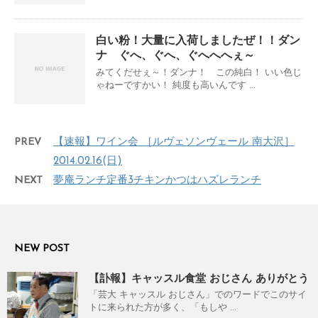
白い粉！大量に入荷しましたぜ！！ダン
ナ ぐへ、ぐへ、ぐへへへぇ～
みてくだせぇ～！ダンナ！ この純白！ いい色じ
ゃねーですかい！ 純度も高いんです ...
PREV
【速報】ワイン会 ［ルヴェソンヴェール 南大沢］
2014.02.16(日)
NEXT
夢庵ランチ定番3チキンかつはハズレランチ
NEW POST
【訃報】キャッスル食堂 おじさん ありがとう
「芸大 キャッスル おじさん」でのワードでこのサイ
トに来られた方が多く、「もしや ...