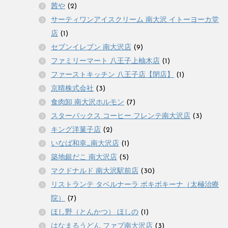
茜や
(2)
サーティワンアイスクリーム 南大沢 イトーヨーカ堂
店
(1)
セブンイレブン 南大沢店
(9)
ファミリーマート 八王子上柚木店
(1)
ファーストキッチン 八王子店【閉店】
(1)
京晴株式会社
(3)
食肉卸 南大沢ホルモン
(7)
スターバックス コーヒー フレンテ南大沢店
(3)
キング洋菓子店
(2)
いなば和幸_南大沢店
(1)
築地銀だこ 南大沢店
(5)
マクドナルド 南大沢駅前店
(30)
リストランテ タベルナーラ ボキボキーナ（太極治療
院）
(7)
ほし野（とんかつ） ほしの
(1)
はなまるうどん ファブ南大沢店
(3)