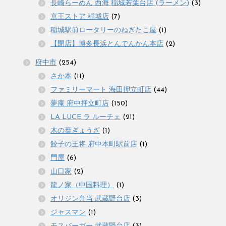
長崎らーめん 西海 稲城若葉台店 (ラーメン)
(3)
京王ストア 稲城店
(7)
稲城駅前ロータリーのねぎたこ屋
(1)
【閉店】博多長浜とんでんかん本店
(2)
府中市
(254)
さか本
(11)
ファミリーマート 海田押立町店
(44)
夢庵 府中押立町店
(150)
LA LUCE ラ ルーチェ
(21)
木の葉ぎょうざ
(1)
餃子の王将 府中本町駅前店
(1)
門屋
(6)
山口家
(2)
龍ノ家（中国料理）
(1)
オリジン弁当 武蔵野台店
(3)
ジャスマン
(1)