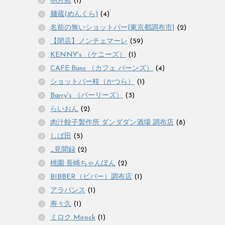
明月苑
(1)
麺蔵(めんくら)
(4)
名前の無いショットバー[東京都調布市]
(2)
【閉店】ノンチェマーレ
(59)
KENNY's （ケニーズ）
(1)
CAFE Buns （カフェ バーンズ）
(4)
ショットバー桂（かつら）
(1)
Barry's （バーリーズ）
(3)
らいおん
(2)
肉汁餃子製作所 ダンダダン酒場 調布店
(8)
しば田
(5)
_見聞録
(2)
桃園 長崎ちゃんぽん
(2)
BIBBER（ビバー）調布店
(1)
アラパンス
(1)
寿々久
(1)
ミロク Mirock
(1)