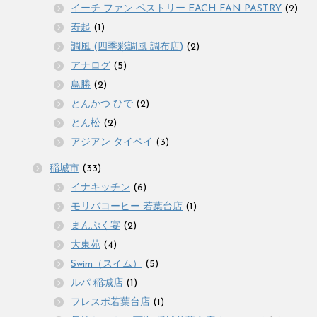
イーチ ファン ペストリー EACH FAN PASTRY
(2)
寿起
(1)
調風 (四季彩調風 調布店)
(2)
アナログ
(5)
鳥勝
(2)
とんかつ ひで
(2)
とん松
(2)
アジアン タイペイ
(3)
稲城市
(33)
イナキッチン
(6)
モリバコーヒー 若葉台店
(1)
まんぷく宴
(2)
大東苑
(4)
Swim（スイム）
(5)
ルパ 稲城店
(1)
フレスポ若葉台店
(1)