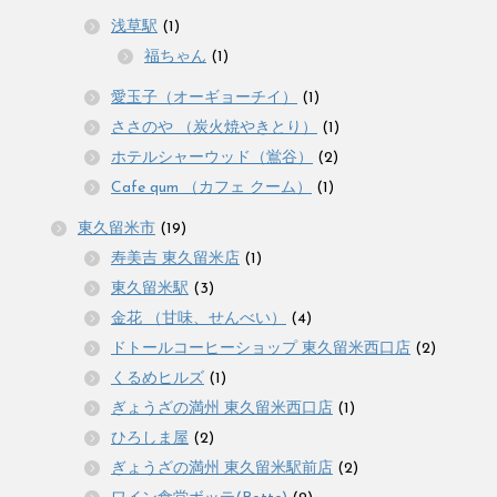
浅草駅
(1)
福ちゃん
(1)
愛玉子（オーギョーチイ）
(1)
ささのや （炭火焼やきとり）
(1)
ホテルシャーウッド（鴬谷）
(2)
Cafe qum （カフェ クーム）
(1)
東久留米市
(19)
寿美吉 東久留米店
(1)
東久留米駅
(3)
金花 （甘味、せんべい）
(4)
ドトールコーヒーショップ 東久留米西口店
(2)
くるめヒルズ
(1)
ぎょうざの満州 東久留米西口店
(1)
ひろしま屋
(2)
ぎょうざの満州 東久留米駅前店
(2)