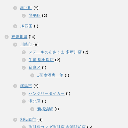
琴平町
(2)
琴平駅
(2)
JR四国
(1)
神奈川県
(14)
川崎市
(6)
ステーキのあさくま 多摩川店
(2)
牛繁 稲田堤店
(2)
多摩区
(1)
_蕎麦酒房 笙
(1)
横浜市
(2)
ハングリータイガー
(1)
港北区
(1)
新横浜駅
(1)
相模原市
(4)
珈琲所コメダ珈琲店 古淵駅前店
(3)