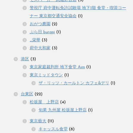
モスバーガー 武蔵野台店
(3)
警視庁 府中運転免許試験場 地下1階 食堂・喫茶コー
ナー 東京都交通安全協会
(1)
おがつ農園
(2)
ぶら日 burapi
(1)
_栄華
(3)
府中大和家
(3)
港区
(3)
東京家庭裁判所 地下食堂 Aim
(1)
東京ミッドタウン
(1)
ザ・リッツ・カールトン カフェ&デリ
(1)
台東区
(22)
松坂屋 上野店
(4)
旬果 九州屋 松坂屋上野店
(1)
東京藝大
(11)
キャッスル食堂
(8)