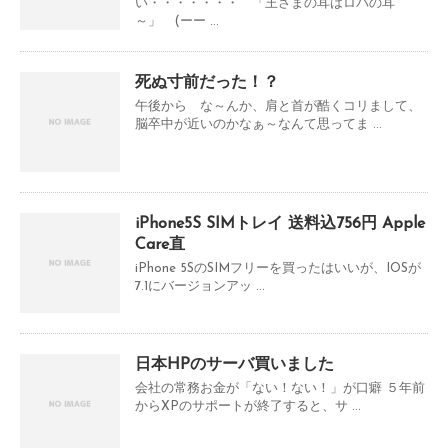
い・・・・・・・ 「王さまの耳はロバの耳
～」 (ーー ...
死ぬ寸前だった！？
午後から な～んか、肩と首が酷くコリまして、
脳卒中が近いのかなぁ～なんて思ってま ...
iPhone5S SIMトレイ 送料込756円 Apple
Care直
iPhone 5SのSIMフリーを買ったはいいが、IOSが
7.1にバージョンアッ ...
日本HPのサーバ買いました
会社の常務お金が「ない！ない！」が口癖 ５年前
からXPのサポートが終了すると、サ ...