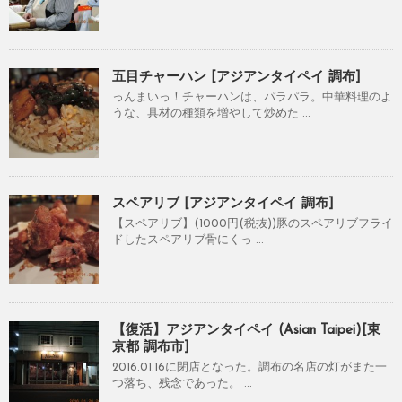
五目チャーハン [アジアンタイペイ 調布]
っんまいっ！チャーハンは、パラパラ。中華料理のよ
うな、具材の種類を増やして炒めた ...
スペアリブ [アジアンタイペイ 調布]
【スペアリブ】(1000円(税抜))豚のスペアリブフライ
ドしたスペアリブ骨にくっ ...
【復活】アジアンタイペイ (Asian Taipei)[東
京都 調布市]
2016.01.16に閉店となった。調布の名店の灯がまた一
つ落ち、残念であった。 ...