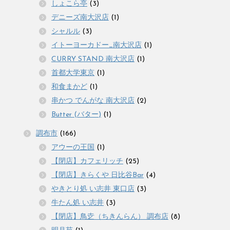
しょこら亭
(3)
デニーズ南大沢店
(1)
シャルル
(3)
イトーヨーカドー_南大沢店
(1)
CURRY STAND 南大沢店
(1)
首都大学東京
(1)
和食まかど
(1)
串かつ でんがな 南大沢店
(2)
Butter (バター)
(1)
調布市
(166)
アウーの王国
(1)
【閉店】カフェリッチ
(25)
【閉店】きらくや 日比谷Bar
(4)
やきとり処 い志井 東口店
(3)
牛たん処 い志井
(3)
【閉店】鳥赱（ちきんらん） 調布店
(8)