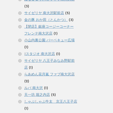
(3)
サイゼリヤ 南大沢駅前店
(5)
金の豚 おか田（とんかつ）
(3)
【閉店】銀座コージーコーナー
フレンテ南大沢店
(1)
小山内裏公園 バーベキュー広場
(1)
Jスタジオ 南大沢店
(1)
サイゼリヤ 八王子みなみ野駅前
店
(1)
らあめん花月嵐 ファブ南大沢店
(2)
ルパ 南大沢
(1)
天一坊 堀之内店
(5)
しゃぶしゃぶ牛太 京王八王子店
(1)