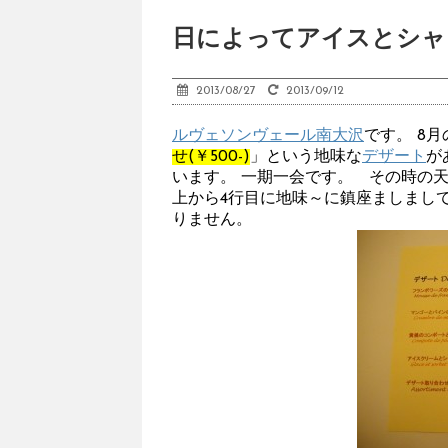
日によってアイスとシャ
2013/08/27
2013/09/12
ルヴェソンヴェール南大沢
です。 8月
せ(￥500-)
」という地味な
デザート
が
います。 一期一会です。 その時の天
上から4行目に地味～に鎮座ましまし
りません。