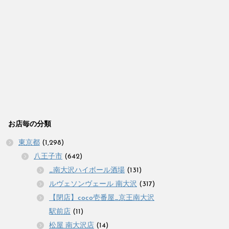
お店毎の分類
東京都
(1,298)
八王子市
(642)
_南大沢ハイボール酒場
(131)
ルヴェソンヴェール 南大沢
(317)
【閉店】coco壱番屋_京王南大沢
駅前店
(11)
松屋 南大沢店
(14)