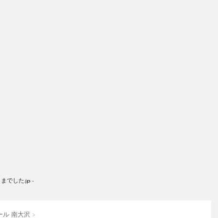
した.jp -
ール 南大沢
>