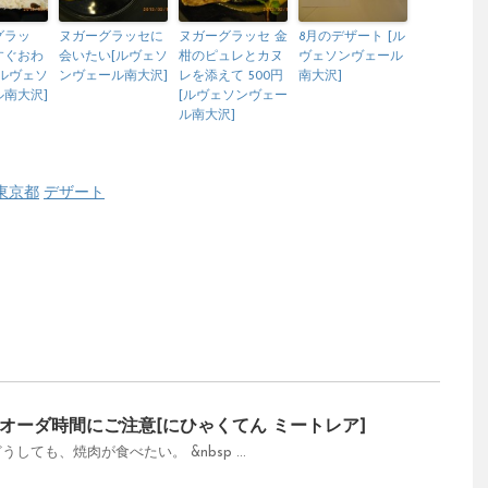
グラッ
ヌガーグラッセに
ヌガーグラッセ 金
8月のデザート [ル
すぐおわ
会いたい[ルヴェソ
柑のピュレとカヌ
ヴェソンヴェール
ルヴェソ
ンヴェール南大沢]
レを添えて 500円
南大沢]
南大沢]
[ルヴェソンヴェー
ル南大沢]
東京都
デザート
オーダ時間にご注意[にひゃくてん ミートレア]
9 どうしても、焼肉が食べたい。 &nbsp ...