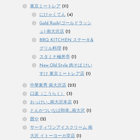
東京ミートレア
(11)
にひゃくてん
(4)
Gold Rush(ゴールドラッシ
ュ) 南大沢店
(1)
BBQ KITCHEN ステーキ&
グリル料理
(1)
スタミナ極丼亭
(1)
New Old Style 肉そば けい
すけ 東京ミートレア店
(1)
中華東秀 南大沢店
(23)
口楽（こうらく）
(3)
おっけい_南大沢本店
(1)
とんかついなば和幸_南大沢
(1)
茜や
(2)
サーティワンアイスクリーム 南
大沢 イトーヨーカ堂店
(1)