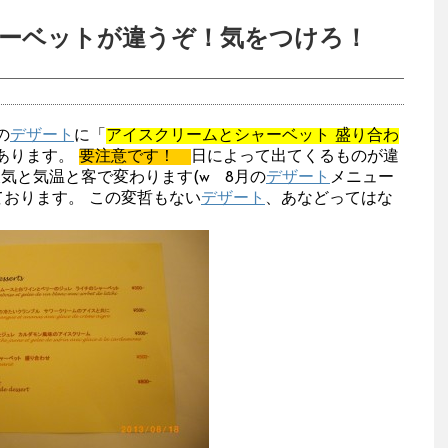
ーベットが違うぞ！気をつけろ！
の
デザート
に「
アイスクリームとシャーベット 盛り合わ
あります。
要注意です！
日によって出てくるものが違
気と気温と客で変わります(w 8月の
デザート
メニュー
ております。 この変哲もない
デザート
、あなどってはな