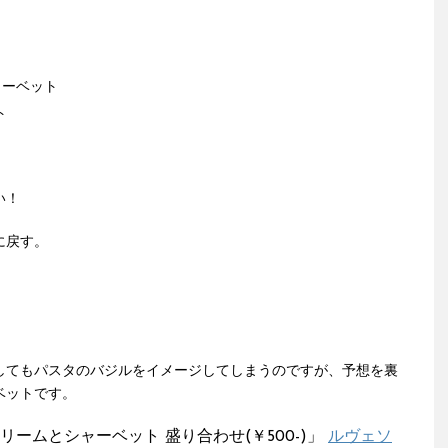
ャーベット
ト
い！
に戻す。
してもパスタのバジルをイメージしてしまうのですが、予想を裏
ベットです。
リームとシャーベット 盛り合わせ(￥500-)」
ルヴェソ