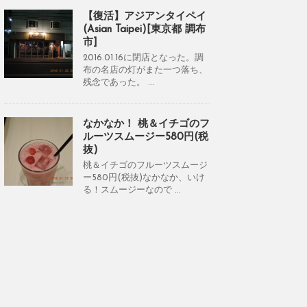
【復活】アジアンタイペイ
(Asian Taipei)[東京都 調布
市]
2016.01.16に閉店となった。調
布の名店の灯がまた一つ落ち、
残念であった。 ...
なかなか！ 桃＆イチゴのフ
ルーツスムージー580円(税
抜)
桃＆イチゴのフルーツスムージ
ー580円(税抜)なかなか、いけ
る！スムージーなので ...