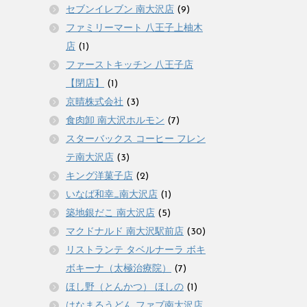
セブンイレブン 南大沢店
(9)
ファミリーマート 八王子上柚木
店
(1)
ファーストキッチン 八王子店
【閉店】
(1)
京晴株式会社
(3)
食肉卸 南大沢ホルモン
(7)
スターバックス コーヒー フレン
テ南大沢店
(3)
キング洋菓子店
(2)
いなば和幸_南大沢店
(1)
築地銀だこ 南大沢店
(5)
マクドナルド 南大沢駅前店
(30)
リストランテ タベルナーラ ボキ
ボキーナ（太極治療院）
(7)
ほし野（とんかつ） ほしの
(1)
はなまるうどん ファブ南大沢店