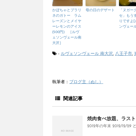
かぼちゃとプラリ
母の日のデザート
「ヌガー
ネのガトー ラム
セ」もう
レーズンとメイヤ
りですよ[
ーレモンのアイス
ンヴェール
(500円) ［ルヴ
ェソンヴェール南
大沢］
-
ルヴェソンヴェール 南大沢
,
八王子市
,
執筆者：
ブログ主（ぬし）
関連記事
焼肉食べ放題、ラスト
2012年の年末 2012/12/2