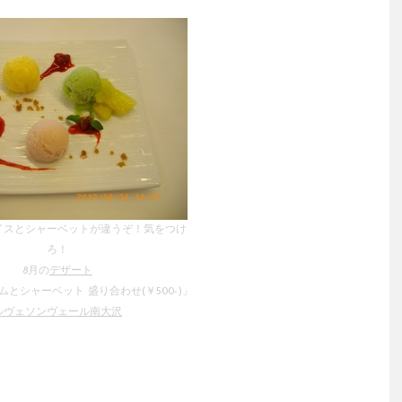
イスとシャーベットが違うぞ！気をつけ
ろ！
8月の
デザート
とシャーベット 盛り合わせ(￥500-)」
ルヴェソンヴェール南大沢