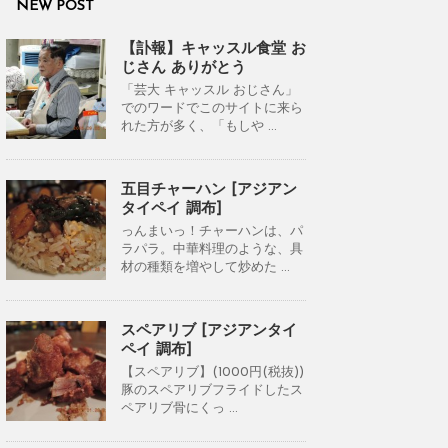
NEW POST
【訃報】キャッスル食堂 お
じさん ありがとう
「芸大 キャッスル おじさん」
でのワードでこのサイトに来ら
れた方が多く、「もしや ...
五目チャーハン [アジアン
タイペイ 調布]
っんまいっ！チャーハンは、パ
ラパラ。中華料理のような、具
材の種類を増やして炒めた ...
スペアリブ [アジアンタイ
ペイ 調布]
【スペアリブ】(1000円(税抜))
豚のスペアリブフライドしたス
ペアリブ骨にくっ ...