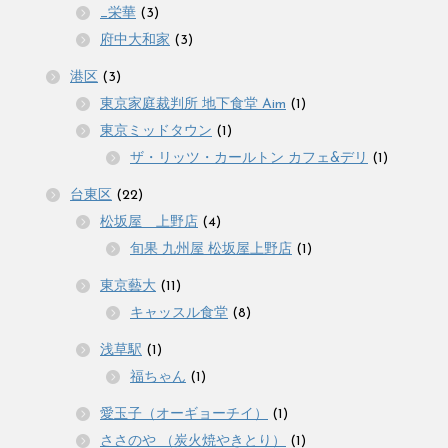
_栄華
(3)
府中大和家
(3)
港区
(3)
東京家庭裁判所 地下食堂 Aim
(1)
東京ミッドタウン
(1)
ザ・リッツ・カールトン カフェ&デリ
(1)
台東区
(22)
松坂屋 上野店
(4)
旬果 九州屋 松坂屋上野店
(1)
東京藝大
(11)
キャッスル食堂
(8)
浅草駅
(1)
福ちゃん
(1)
愛玉子（オーギョーチイ）
(1)
ささのや （炭火焼やきとり）
(1)