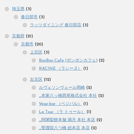
埼玉県
(3)
春日部市
(3)
ラッツダイニング 春日部店
(3)
京都府
(21)
京都市
(20)
上京区
(3)
BonBon Cafe (ボンボンカフェ)
(2)
RACINE （ラシーヌ）
(1)
左京区
(12)
ルヴェソンヴェール岡崎
(2)
_本家八ッ橋西尾株式会社 本社
(2)
Vege-bar （ベジバル）
(1)
La Tour （ラ トゥール）
(1)
_阿闍梨餅本舗 満月 本社 本店
(2)
_聖護院八つ橋 総本店 本店
(2)