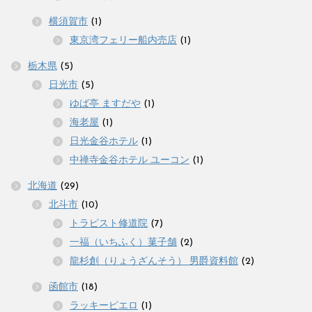
横須賀市
(1)
東京湾フェリー船内売店
(1)
栃木県
(5)
日光市
(5)
ゆば亭 ますだや
(1)
海老屋
(1)
日光金谷ホテル
(1)
中禅寺金谷ホテル ユーコン
(1)
北海道
(29)
北斗市
(10)
トラピスト修道院
(7)
一福（いちふく）菓子舗
(2)
龍杉創（りょうざんそう） 男爵資料館
(2)
函館市
(18)
ラッキーピエロ
(1)