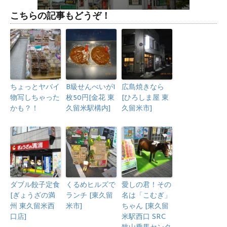
こちらの記事もどうぞ！
ちょっとヤバイ
B級せんべいが1
広島焼きなら
物写しちゃった
枚50円[金花 東
[ひろしま屋 東
かも？！
久留米駅構内]
久留米市]
ダブル餃子定食
くるめヒルズで
愛しの君！その
[ぎょうざの満
ランチ [東久留
名は「こむぎ」
州 東久留米西
米市]
ちゃん [東久留
口店]
米駅西口 SRC