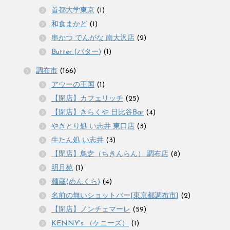
首都大学東京
(1)
和食まかど
(1)
串かつ でんがな 南大沢店
(2)
Butter (バター)
(1)
調布市
(166)
アウーの王国
(1)
【閉店】カフェリッチ
(25)
【閉店】きらくや 日比谷Bar
(4)
やきとり処 い志井 東口店
(3)
牛たん処 い志井
(3)
【閉店】鳥赱（ちきんらん） 調布店
(8)
明月苑
(1)
麺蔵(めんくら)
(4)
名前の無いショットバー[東京都調布市]
(2)
【閉店】ノンチェマーレ
(59)
KENNY's （ケニーズ）
(1)