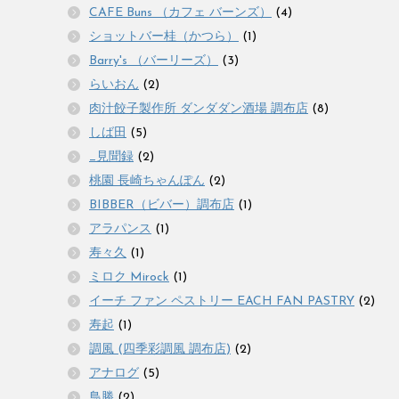
CAFE Buns （カフェ バーンズ）
(4)
ショットバー桂（かつら）
(1)
Barry's （バーリーズ）
(3)
らいおん
(2)
肉汁餃子製作所 ダンダダン酒場 調布店
(8)
しば田
(5)
_見聞録
(2)
桃園 長崎ちゃんぽん
(2)
BIBBER（ビバー）調布店
(1)
アラパンス
(1)
寿々久
(1)
ミロク Mirock
(1)
イーチ ファン ペストリー EACH FAN PASTRY
(2)
寿起
(1)
調風 (四季彩調風 調布店)
(2)
アナログ
(5)
鳥勝
(2)