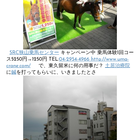
SRC狭山乗馬センター
キャンペーン中 乗馬体験1回コー
ス5250円→1250円 TEL:
04-2954-4966
http://www.uma-
crane.com/
で、東久留米に何の用事だ？
土居治療院
に
鍼
を打ってもらいに、いきましたとさ