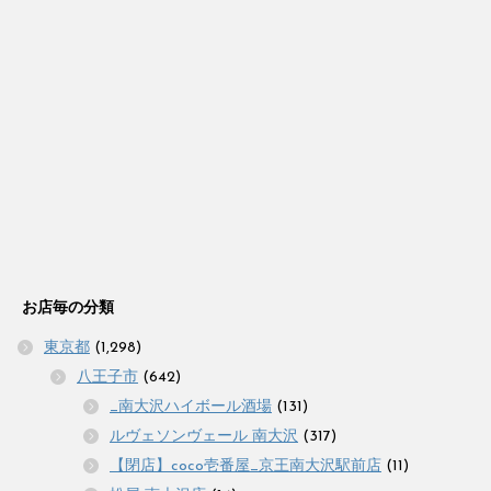
お店毎の分類
東京都
(1,298)
八王子市
(642)
_南大沢ハイボール酒場
(131)
ルヴェソンヴェール 南大沢
(317)
【閉店】coco壱番屋_京王南大沢駅前店
(11)