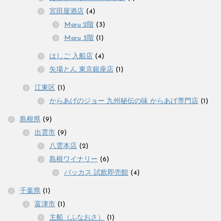
宮田屋酒店
(4)
Maru 2階
(3)
Maru 3階
(1)
はしご 入船店
(4)
矢場とん 東京銀座店
(1)
江東区
(1)
からあげのジョー 九州秘伝の味 からあげ専門店
(1)
島根県
(9)
出雲市
(9)
八雲本店
(2)
島根ワイナリー
(6)
バッカス 試飲即売館
(4)
千葉県
(1)
富津市
(1)
主船（ふなおさ）
(1)