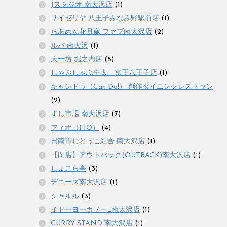
Jスタジオ 南大沢店
(1)
サイゼリヤ 八王子みなみ野駅前店
(1)
らあめん花月嵐 ファブ南大沢店
(2)
ルパ 南大沢
(1)
天一坊 堀之内店
(5)
しゃぶしゃぶ牛太 京王八王子店
(1)
キャンドゥ（Can Do!） 創作ダイニングレストラン
(2)
すし市場 南大沢店
(7)
フィオ（FIO）
(4)
日南市じとっこ組合 南大沢店
(1)
【閉店】アウトバック(OUTBACK)南大沢店
(1)
しょこら亭
(3)
デニーズ南大沢店
(1)
シャルル
(3)
イトーヨーカドー_南大沢店
(1)
CURRY STAND 南大沢店
(1)