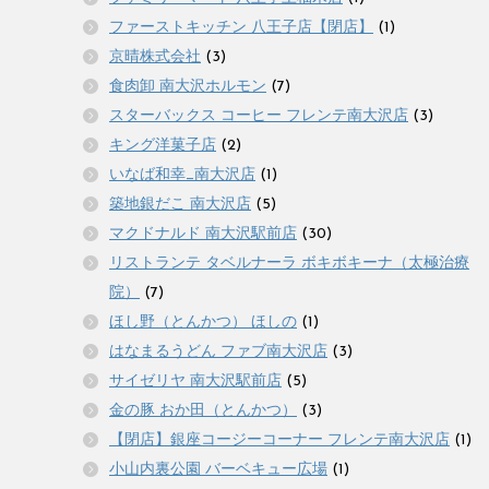
ファーストキッチン 八王子店【閉店】
(1)
京晴株式会社
(3)
食肉卸 南大沢ホルモン
(7)
スターバックス コーヒー フレンテ南大沢店
(3)
キング洋菓子店
(2)
いなば和幸_南大沢店
(1)
築地銀だこ 南大沢店
(5)
マクドナルド 南大沢駅前店
(30)
リストランテ タベルナーラ ボキボキーナ（太極治療
院）
(7)
ほし野（とんかつ） ほしの
(1)
はなまるうどん ファブ南大沢店
(3)
サイゼリヤ 南大沢駅前店
(5)
金の豚 おか田（とんかつ）
(3)
【閉店】銀座コージーコーナー フレンテ南大沢店
(1)
小山内裏公園 バーベキュー広場
(1)