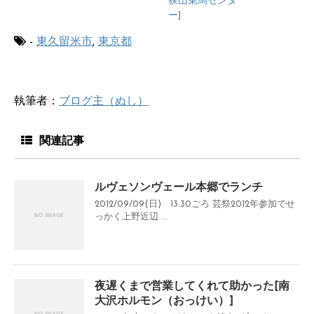
狭山乗馬センタ
ー]
-
東久留米市
,
東京都
執筆者：
ブログ主（ぬし）
関連記事
ルヴェソンヴェール本郷でランチ
2012/09/09(日) 13:30ごろ 芸祭2012年参加でせ
っかく上野近辺 ...
夜遅くまで営業してくれて助かった[南
大沢ホルモン（おっけい）]