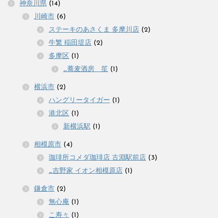
神奈川県
(14)
川崎市
(6)
ステーキのあさくま 多摩川店
(2)
牛繁 稲田堤店
(2)
多摩区
(1)
_蕎麦酒房 笙
(1)
横浜市
(2)
ハングリータイガー
(1)
港北区
(1)
新横浜駅
(1)
相模原市
(4)
珈琲所コメダ珈琲店 古淵駅前店
(3)
_吉野家 イオン相模原店
(1)
鎌倉市
(2)
無心庵
(1)
こ寿々
(1)