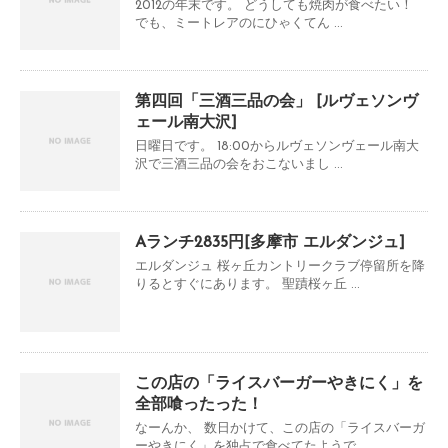
2012の年末です。 どうしても焼肉が食べたい！
でも、ミートレアのにひゃくてん ...
第四回「三酒三品の会」 [ルヴェソンヴ
ェール南大沢]
日曜日です。 18:00からルヴェソンヴェール南大
沢で三酒三品の会をおこないまし ...
Aランチ2835円[多摩市 エルダンジュ]
エルダンジュ 桜ヶ丘カントリークラブ停留所を降
りるとすぐにあります。 聖蹟桜ヶ丘 ...
この店の「ライスバーガーやきにく」を
全部喰ったった！
なーんか、 数日かけて、この店の「ライスバーガ
ーやきにく」を独占で食べてたようで ...