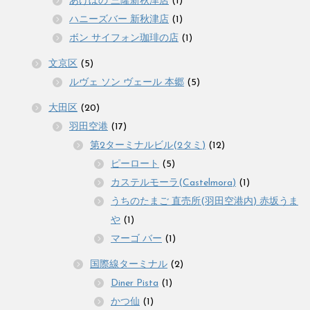
あけぼの 三隆新秋津店
(1)
ハニーズバー 新秋津店
(1)
ボン サイフォン珈琲の店
(1)
文京区
(5)
ルヴェ ソン ヴェール 本郷
(5)
大田区
(20)
羽田空港
(17)
第2ターミナルビル(2タミ)
(12)
ピーロート
(5)
カステルモーラ(Castelmora)
(1)
うちのたまご 直売所(羽田空港内) 赤坂うま
や
(1)
マーゴ バー
(1)
国際線ターミナル
(2)
Diner Pista
(1)
かつ仙
(1)