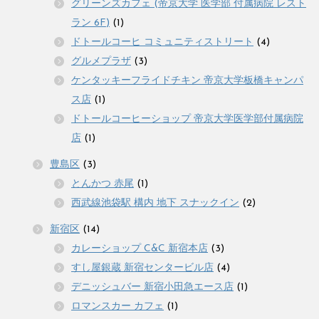
グリーンズカフェ (帝京大学 医学部 付属病院 レスト
ラン 6F)
(1)
ドトールコーヒ コミュニティストリート
(4)
グルメプラザ
(3)
ケンタッキーフライドチキン 帝京大学板橋キャンパ
ス店
(1)
ドトールコーヒーショップ 帝京大学医学部付属病院
店
(1)
豊島区
(3)
とんかつ 赤尾
(1)
西武線池袋駅 構内 地下 スナックイン
(2)
新宿区
(14)
カレーショップ C&C 新宿本店
(3)
すし屋銀蔵 新宿センタービル店
(4)
デニッシュバー 新宿小田急エース店
(1)
ロマンスカー カフェ
(1)