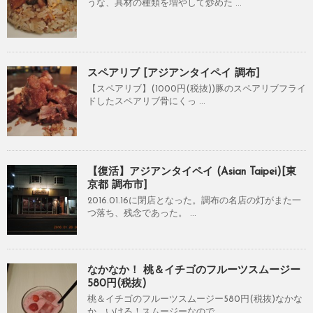
うな、具材の種類を増やして炒めた ...
スペアリブ [アジアンタイペイ 調布]
【スペアリブ】(1000円(税抜))豚のスペアリブフライ
ドしたスペアリブ骨にくっ ...
【復活】アジアンタイペイ (Asian Taipei)[東
京都 調布市]
2016.01.16に閉店となった。調布の名店の灯がまた一
つ落ち、残念であった。 ...
なかなか！ 桃＆イチゴのフルーツスムージー
580円(税抜)
桃＆イチゴのフルーツスムージー580円(税抜)なかな
か、いける！スムージーなので ...