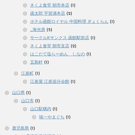
きくよ食堂 朝市本店
(1)
函太郎 宇賀浦本店
(2)
ホテル函館ロイヤル 中国料理 ぎょくらん
(1)
_海光房
(5)
サークルKサンクス 函館駅前店
(1)
きくよ食堂 朝市支店
(2)
はこだて塩らーめん しなの
(1)
五島軒
(1)
江差町
(1)
江差屋 江差追分会館
(1)
山口県
(1)
山口市
(1)
山口駅構内
(1)
味一やまぐち
(1)
鹿児島県
(1)