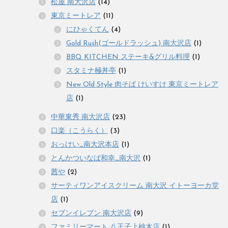
松屋 南大沢店
(14)
東京ミートレア
(11)
にひゃくてん
(4)
Gold Rush(ゴールドラッシュ) 南大沢店
(1)
BBQ KITCHEN ステーキ&グリル料理
(1)
スタミナ極丼亭
(1)
New Old Style 肉そば けいすけ 東京ミートレア
店
(1)
中華東秀 南大沢店
(23)
口楽（こうらく）
(3)
おっけい_南大沢本店
(1)
とんかついなば和幸_南大沢
(1)
茜や
(2)
サーティワンアイスクリーム 南大沢 イトーヨーカ堂
店
(1)
セブンイレブン 南大沢店
(9)
ファミリーマート 八王子上柚木店
(1)