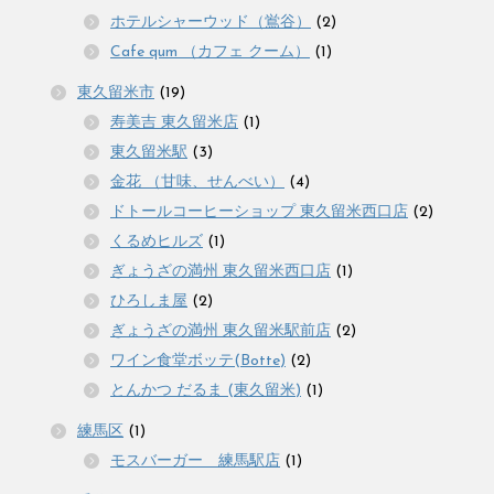
ホテルシャーウッド（鴬谷）
(2)
Cafe qum （カフェ クーム）
(1)
東久留米市
(19)
寿美吉 東久留米店
(1)
東久留米駅
(3)
金花 （甘味、せんべい）
(4)
ドトールコーヒーショップ 東久留米西口店
(2)
くるめヒルズ
(1)
ぎょうざの満州 東久留米西口店
(1)
ひろしま屋
(2)
ぎょうざの満州 東久留米駅前店
(2)
ワイン食堂ボッテ(Botte)
(2)
とんかつ だるま (東久留米)
(1)
練馬区
(1)
モスバーガー 練馬駅店
(1)