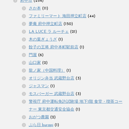
府中市
(254)
さか本
(11)
ファミリーマート 海田押立町店
(44)
夢庵 府中押立町店
(150)
LA LUCE ラ ルーチェ
(21)
木の葉ぎょうざ
(1)
餃子の王将 府中本町駅前店
(1)
門屋
(6)
山口家
(2)
龍ノ家（中国料理）
(1)
オリジン弁当 武蔵野台店
(3)
ジャスマン
(1)
モスバーガー 武蔵野台店
(3)
警視庁 府中運転免許試験場 地下1階 食堂・喫茶コー
ナー 東京都交通安全協会
(1)
おがつ農園
(2)
ぶら日 burapi
(1)