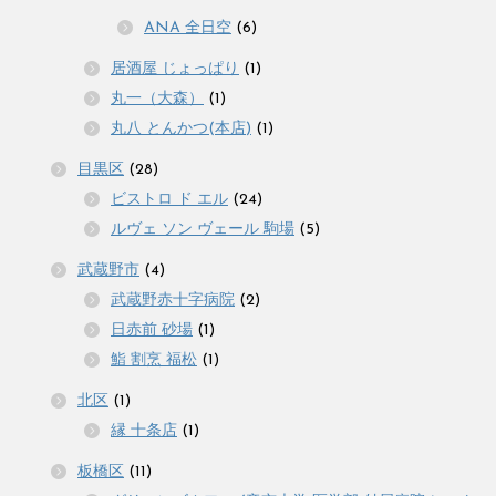
ANA 全日空
(6)
居酒屋 じょっぱり
(1)
丸一（大森）
(1)
丸八 とんかつ(本店)
(1)
目黒区
(28)
ビストロ ド エル
(24)
ルヴェ ソン ヴェール 駒場
(5)
武蔵野市
(4)
武蔵野赤十字病院
(2)
日赤前 砂場
(1)
鮨 割烹 福松
(1)
北区
(1)
縁 十条店
(1)
板橋区
(11)