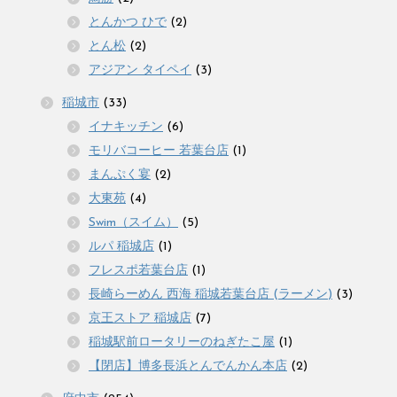
とんかつ ひで
(2)
とん松
(2)
アジアン タイペイ
(3)
稲城市
(33)
イナキッチン
(6)
モリバコーヒー 若葉台店
(1)
まんぷく宴
(2)
大東苑
(4)
Swim（スイム）
(5)
ルパ 稲城店
(1)
フレスポ若葉台店
(1)
長崎らーめん 西海 稲城若葉台店 (ラーメン)
(3)
京王ストア 稲城店
(7)
稲城駅前ロータリーのねぎたこ屋
(1)
【閉店】博多長浜とんでんかん本店
(2)