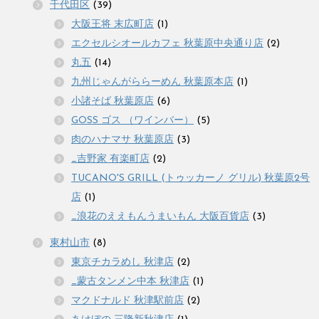
千代田区
(39)
大阪王将 末広町店
(1)
エクセルシオールカフェ 秋葉原中央通り店
(2)
丸五
(14)
九州じゃんがららーめん 秋葉原本店
(1)
小諸そば 秋葉原店
(6)
GOSS ゴス （ワインバー）
(5)
肉のハナマサ 秋葉原店
(3)
_吉野家 有楽町店
(2)
TUCANO'S GRILL (トゥッカーノ グリル) 秋葉原2号
店
(1)
_浪花のええもんうまいもん 大阪百貨店
(3)
東村山市
(8)
東京チカラめし 秋津店
(2)
_蒙古タンメン中本 秋津店
(1)
マクドナルド 秋津駅前店
(2)