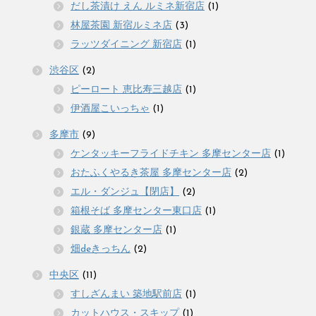
だし茶漬け えん ルミネ新宿店
(1)
林屋茶園 新宿ルミネ店
(3)
ラッツダイニング 新宿店
(1)
渋谷区
(2)
ピーロート 恵比寿三越店
(1)
伊酒屋こいっちゃ
(1)
多摩市
(9)
ケンタッキーフライドチキン 多摩センター店
(1)
おたふくやるき茶屋 多摩センター店
(2)
エル・ダンジュ【閉店】
(2)
箱根そば 多摩センター東口店
(1)
銀蔵 多摩センター店
(1)
畑deきっちん
(2)
中央区
(11)
すしざんまい 築地駅前店
(1)
カットハウス・スキップ
(1)