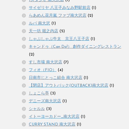
Jスタジオ 南大沢店
(1)
サイゼリヤ 八王子みなみ野駅前店
(1)
らあめん花月嵐 ファブ南大沢店
(2)
ルパ 南大沢
(1)
天一坊 堀之内店
(5)
しゃぶしゃぶ牛太 京王八王子店
(1)
キャンドゥ（Can Do!） 創作ダイニングレストラン
(2)
すし市場 南大沢店
(7)
フィオ（FIO）
(4)
日南市じとっこ組合 南大沢店
(1)
【閉店】アウトバック(OUTBACK)南大沢店
(1)
しょこら亭
(3)
デニーズ南大沢店
(1)
シャルル
(3)
イトーヨーカドー_南大沢店
(1)
CURRY STAND 南大沢店
(1)