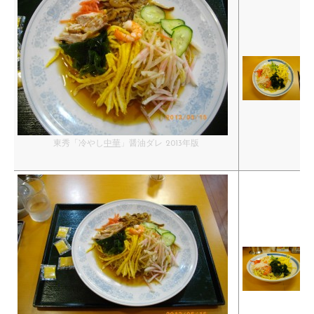
東秀「冷やし
中華
」醤油ダレ 2013年版