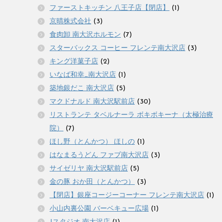
ファーストキッチン 八王子店【閉店】
(1)
京晴株式会社
(3)
食肉卸 南大沢ホルモン
(7)
スターバックス コーヒー フレンテ南大沢店
(3)
キング洋菓子店
(2)
いなば和幸_南大沢店
(1)
築地銀だこ 南大沢店
(5)
マクドナルド 南大沢駅前店
(30)
リストランテ タベルナーラ ボキボキーナ（太極治療
院）
(7)
ほし野（とんかつ） ほしの
(1)
はなまるうどん ファブ南大沢店
(3)
サイゼリヤ 南大沢駅前店
(5)
金の豚 おか田（とんかつ）
(3)
【閉店】銀座コージーコーナー フレンテ南大沢店
(1)
小山内裏公園 バーベキュー広場
(1)