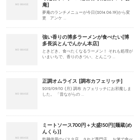
庵]
夢庵のランチメニューが今日(2014.06.19)から変
更 アンケ ...
強い香りの博多ラーメンが食べたい[博
多長浜とんでんかん本店]
ときどき、食べたくなるラーメン！ それも処理が
いまいちで、香りのきつい、とんこつ ...
正調オムライス [調布カフェリッチ]
2012/09/10 (月) 調布 カフェリッチにお邪魔しま
した。 「昔ながらの ...
ミートソース700円＋大盛150円[麺蔵(め
んくら)]
乾麺使用のパスタ店。されど専門店。 お箸で食べ