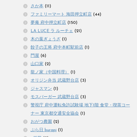
さか本
(11)
ファミリーマート 海田押立町店
(44)
夢庵 府中押立町店
(150)
LA LUCE ラ ルーチェ
(21)
木の葉ぎょうざ
(1)
餃子の王将 府中本町駅前店
(1)
門屋
(6)
山口家
(2)
龍ノ家（中国料理）
(1)
オリジン弁当 武蔵野台店
(3)
ジャスマン
(1)
モスバーガー 武蔵野台店
(3)
警視庁 府中運転免許試験場 地下1階 食堂・喫茶コー
ナー 東京都交通安全協会
(1)
おがつ農園
(2)
ぶら日 burapi
(1)