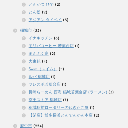
とんかつ ひで
(2)
とん松
(2)
アジアン タイペイ
(3)
稲城市
(33)
イナキッチン
(6)
モリバコーヒー 若葉台店
(1)
まんぷく宴
(2)
大東苑
(4)
Swim（スイム）
(5)
ルパ 稲城店
(1)
フレスポ若葉台店
(1)
長崎らーめん 西海 稲城若葉台店 (ラーメン)
(3)
京王ストア 稲城店
(7)
稲城駅前ロータリーのねぎたこ屋
(1)
【閉店】博多長浜とんでんかん本店
(2)
府中市
(254)