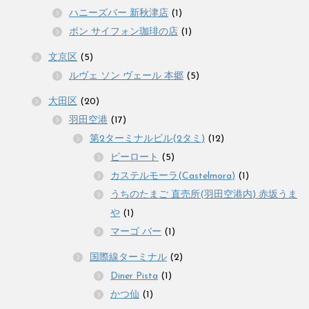
ハニーズバー 新秋津店
(1)
ボン サイフォン珈琲の店
(1)
文京区
(5)
ルヴェ ソン ヴェール 本郷
(5)
大田区
(20)
羽田空港
(17)
第2ターミナルビル(2タミ)
(12)
ピーロート
(5)
カステルモーラ(Castelmora)
(1)
うちのたまご 直売所(羽田空港内) 赤坂うま
や
(1)
マーゴ バー
(1)
国際線ターミナル
(2)
Diner Pista
(1)
かつ仙
(1)