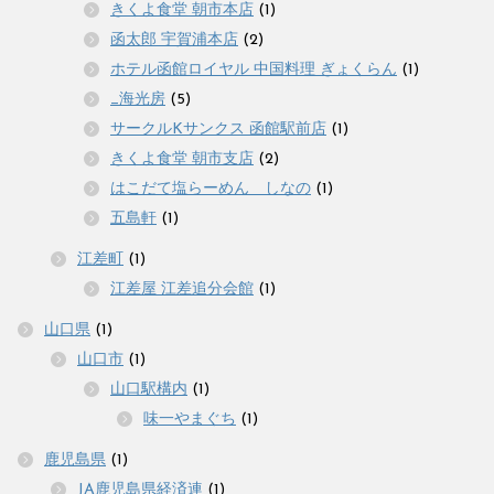
きくよ食堂 朝市本店
(1)
函太郎 宇賀浦本店
(2)
ホテル函館ロイヤル 中国料理 ぎょくらん
(1)
_海光房
(5)
サークルKサンクス 函館駅前店
(1)
きくよ食堂 朝市支店
(2)
はこだて塩らーめん しなの
(1)
五島軒
(1)
江差町
(1)
江差屋 江差追分会館
(1)
山口県
(1)
山口市
(1)
山口駅構内
(1)
味一やまぐち
(1)
鹿児島県
(1)
JA鹿児島県経済連
(1)