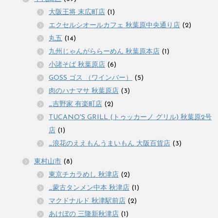
大阪王将 末広町店
(1)
エクセルシオールカフェ 秋葉原中央通り店
(2)
丸五
(14)
九州じゃんがららーめん 秋葉原本店
(1)
小諸そば 秋葉原店
(6)
GOSS ゴス （ワインバー）
(5)
肉のハナマサ 秋葉原店
(3)
_吉野家 有楽町店
(2)
TUCANO'S GRILL (トゥッカーノ グリル) 秋葉原2号
店
(1)
_浪花のええもんうまいもん 大阪百貨店
(3)
東村山市
(8)
東京チカラめし 秋津店
(2)
_蒙古タンメン中本 秋津店
(1)
マクドナルド 秋津駅前店
(2)
あけぼの 三隆新秋津店
(1)