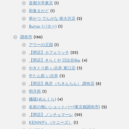
首都大学東京
(1)
和食まかど
(1)
串かつ でんがな 南大沢店
(2)
Butter (バター)
(1)
調布市
(166)
アウーの王国
(1)
【閉店】カフェリッチ
(25)
【閉店】きらくや 日比谷Bar
(4)
やきとり処 い志井 東口店
(3)
牛たん処 い志井
(3)
【閉店】鳥赱（ちきんらん） 調布店
(8)
明月苑
(1)
麺蔵(めんくら)
(4)
名前の無いショットバー[東京都調布市]
(2)
【閉店】ノンチェマーレ
(59)
KENNY's （ケニーズ）
(1)