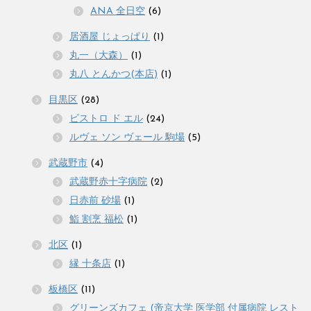
ANA 全日空
(6)
居酒屋 じょっぱり
(1)
丸一（大森）
(1)
丸八 とんかつ(本店)
(1)
目黒区
(28)
ビストロ ド エル
(24)
ルヴェ ソン ヴェール 駒場
(5)
武蔵野市
(4)
武蔵野赤十字病院
(2)
日赤前 砂場
(1)
鮨 割烹 福松
(1)
北区
(1)
縁 十条店
(1)
板橋区
(11)
グリーンズカフェ (帝京大学 医学部 付属病院 レスト