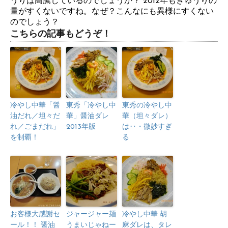
うりは高騰しているのでしょうか？ 2012年もきゅうりの
量がすくないですね。なぜ？こんなにも異様にすくない
のでしょう？
こちらの記事もどうぞ！
冷やし中華「醤
東秀「冷やし中
東秀の冷やし中
油だれ／坦々だ
華」醤油ダレ
華（坦々ダレ）
れ／ごまだれ」
2013年版
は‥・微妙すぎ
を制覇！
る
お客様大感謝セ
ジャージャー麺
冷やし中華 胡
ール！！ 醤油
うまいじゃねー
麻ダレは、タレ