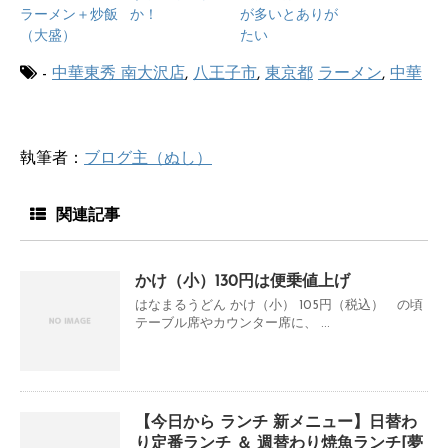
ラーメン＋炒飯
か！
が多いとありが
（大盛）
たい
-
中華東秀 南大沢店
,
八王子市
,
東京都
ラーメン
,
中華
執筆者：
ブログ主（ぬし）
関連記事
かけ（小）130円は便乗値上げ
はなまるうどん かけ（小） 105円（税込） の頃
テーブル席やカウンター席に、 ...
【今日から ランチ 新メニュー】日替わ
り定番ランチ ＆ 週替わり焼魚ランチ[夢