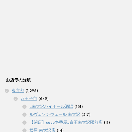
お店毎の分類
東京都
(1,298)
八王子市
(642)
_南大沢ハイボール酒場
(131)
ルヴェソンヴェール 南大沢
(317)
【閉店】coco壱番屋_京王南大沢駅前店
(11)
松屋 南大沢店
(14)