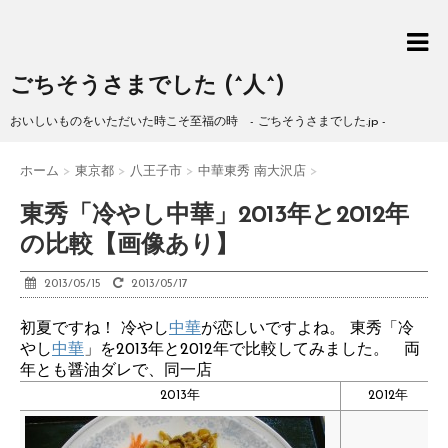
ごちそうさまでした (^人^)
おいしいものをいただいた時こそ至福の時 - ごちそうさまでした.jp -
ホーム
>
東京都
>
八王子市
>
中華東秀 南大沢店
>
東秀「冷やし中華」2013年と2012年
の比較【画像あり】
2013/05/15
2013/05/17
初夏ですね！ 冷やし
中華
が恋しいですよね。 東秀「冷
やし
中華
」を2013年と2012年で比較してみました。 両
年とも醤油ダレで、同一店
2013年
2012年