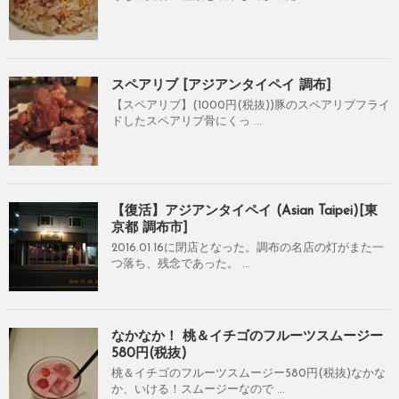
スペアリブ [アジアンタイペイ 調布]
【スペアリブ】(1000円(税抜))豚のスペアリブフライ
ドしたスペアリブ骨にくっ ...
【復活】アジアンタイペイ (Asian Taipei)[東
京都 調布市]
2016.01.16に閉店となった。調布の名店の灯がまた一
つ落ち、残念であった。 ...
なかなか！ 桃＆イチゴのフルーツスムージー
580円(税抜)
桃＆イチゴのフルーツスムージー580円(税抜)なかな
か、いける！スムージーなので ...