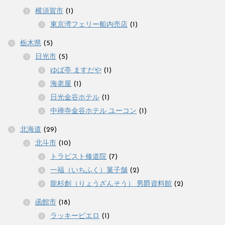
横須賀市
(1)
東京湾フェリー船内売店
(1)
栃木県
(5)
日光市
(5)
ゆば亭 ますだや
(1)
海老屋
(1)
日光金谷ホテル
(1)
中禅寺金谷ホテル ユーコン
(1)
北海道
(29)
北斗市
(10)
トラピスト修道院
(7)
一福（いちふく）菓子舗
(2)
龍杉創（りょうざんそう） 男爵資料館
(2)
函館市
(18)
ラッキーピエロ
(1)