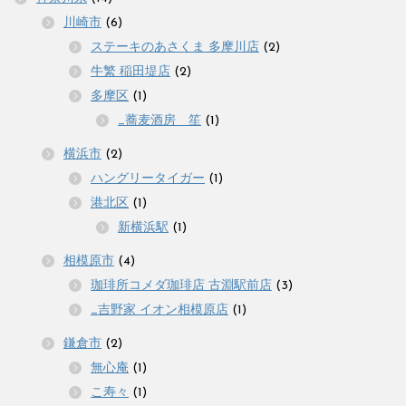
川崎市
(6)
ステーキのあさくま 多摩川店
(2)
牛繁 稲田堤店
(2)
多摩区
(1)
_蕎麦酒房 笙
(1)
横浜市
(2)
ハングリータイガー
(1)
港北区
(1)
新横浜駅
(1)
相模原市
(4)
珈琲所コメダ珈琲店 古淵駅前店
(3)
_吉野家 イオン相模原店
(1)
鎌倉市
(2)
無心庵
(1)
こ寿々
(1)