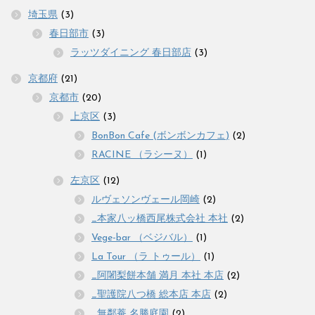
埼玉県
(3)
春日部市
(3)
ラッツダイニング 春日部店
(3)
京都府
(21)
京都市
(20)
上京区
(3)
BonBon Cafe (ボンボンカフェ)
(2)
RACINE （ラシーヌ）
(1)
左京区
(12)
ルヴェソンヴェール岡崎
(2)
_本家八ッ橋西尾株式会社 本社
(2)
Vege-bar （ベジバル）
(1)
La Tour （ラ トゥール）
(1)
_阿闍梨餅本舗 満月 本社 本店
(2)
_聖護院八つ橋 総本店 本店
(2)
_無鄰菴 名勝庭園
(2)