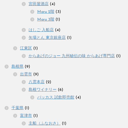
宮田屋酒店
(4)
Maru 2階
(3)
Maru 3階
(1)
はしご 入船店
(4)
矢場とん 東京銀座店
(1)
江東区
(1)
からあげのジョー 九州秘伝の味 からあげ専門店
(1)
島根県
(9)
出雲市
(9)
八雲本店
(2)
島根ワイナリー
(6)
バッカス 試飲即売館
(4)
千葉県
(1)
富津市
(1)
主船（ふなおさ）
(1)