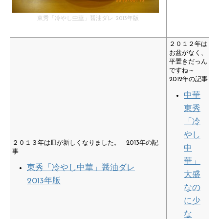
東秀「冷やし
中華
」醤油ダレ 2013年版
２０１２年は
お盆がなく、
平置きだっん
ですね～
2012年の記事
中華
東秀
「冷
やし
２０１３年は皿が新しくなりました。 2013年の記
中
事
華」
東秀「冷やし中華」醤油ダレ
大盛
2013年版
なの
に少
な