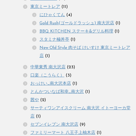
東京ミートレア
(11)
にひゃくてん
(4)
Gold Rush(ゴールドラッシュ) 南大沢店
(1)
BBQ KITCHEN ステーキ&グリル料理
(1)
スタミナ極丼亭
(1)
New Old Style 肉そば けいすけ 東京ミートレア
店
(1)
中華東秀 南大沢店
(23)
口楽（こうらく）
(3)
おっけい_南大沢本店
(1)
とんかついなば和幸_南大沢
(1)
茜や
(2)
サーティワンアイスクリーム 南大沢 イトーヨーカ堂
店
(1)
セブンイレブン 南大沢店
(9)
ファミリーマート 八王子上柚木店
(1)