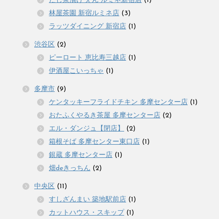
だし茶漬け えん ルミネ新宿店
(1)
林屋茶園 新宿ルミネ店
(3)
ラッツダイニング 新宿店
(1)
渋谷区
(2)
ピーロート 恵比寿三越店
(1)
伊酒屋こいっちゃ
(1)
多摩市
(9)
ケンタッキーフライドチキン 多摩センター店
(1)
おたふくやるき茶屋 多摩センター店
(2)
エル・ダンジュ【閉店】
(2)
箱根そば 多摩センター東口店
(1)
銀蔵 多摩センター店
(1)
畑deきっちん
(2)
中央区
(11)
すしざんまい 築地駅前店
(1)
カットハウス・スキップ
(1)