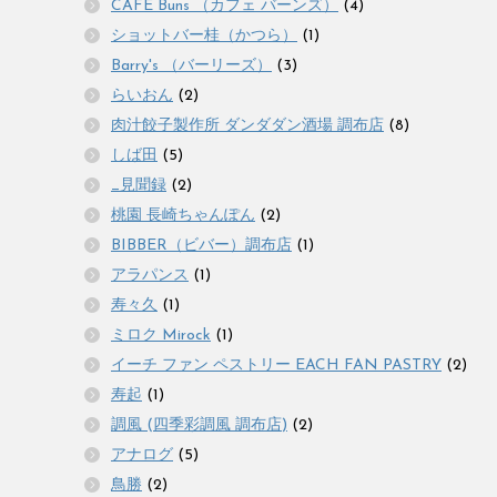
CAFE Buns （カフェ バーンズ）
(4)
ショットバー桂（かつら）
(1)
Barry's （バーリーズ）
(3)
らいおん
(2)
肉汁餃子製作所 ダンダダン酒場 調布店
(8)
しば田
(5)
_見聞録
(2)
桃園 長崎ちゃんぽん
(2)
BIBBER（ビバー）調布店
(1)
アラパンス
(1)
寿々久
(1)
ミロク Mirock
(1)
イーチ ファン ペストリー EACH FAN PASTRY
(2)
寿起
(1)
調風 (四季彩調風 調布店)
(2)
アナログ
(5)
鳥勝
(2)