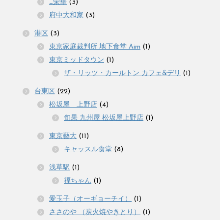
_栄華
(3)
府中大和家
(3)
港区
(3)
東京家庭裁判所 地下食堂 Aim
(1)
東京ミッドタウン
(1)
ザ・リッツ・カールトン カフェ&デリ
(1)
台東区
(22)
松坂屋 上野店
(4)
旬果 九州屋 松坂屋上野店
(1)
東京藝大
(11)
キャッスル食堂
(8)
浅草駅
(1)
福ちゃん
(1)
愛玉子（オーギョーチイ）
(1)
ささのや （炭火焼やきとり）
(1)