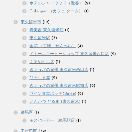
ホテルシャーウッド（鴬谷）
(2)
Cafe qum （カフェ クーム）
(1)
東久留米市
(19)
寿美吉 東久留米店
(1)
東久留米駅
(3)
金花 （甘味、せんべい）
(4)
ドトールコーヒーショップ 東久留米西口店
(2)
くるめヒルズ
(1)
ぎょうざの満州 東久留米西口店
(1)
ひろしま屋
(2)
ぎょうざの満州 東久留米駅前店
(2)
ワイン食堂ボッテ(Botte)
(2)
とんかつ だるま (東久留米)
(1)
練馬区
(1)
モスバーガー 練馬駅店
(1)
千代田区
(39)