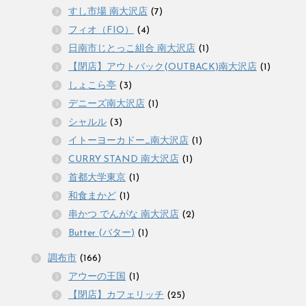
すし市場 南大沢店
(7)
フィオ（FIO）
(4)
日南市じとっこ組合 南大沢店
(1)
【閉店】アウトバック(OUTBACK)南大沢店
(1)
しょこら亭
(3)
デニーズ南大沢店
(1)
シャルル
(3)
イトーヨーカドー_南大沢店
(1)
CURRY STAND 南大沢店
(1)
首都大学東京
(1)
和食まかど
(1)
串かつ でんがな 南大沢店
(2)
Butter (バター)
(1)
調布市
(166)
アウーの王国
(1)
【閉店】カフェリッチ
(25)