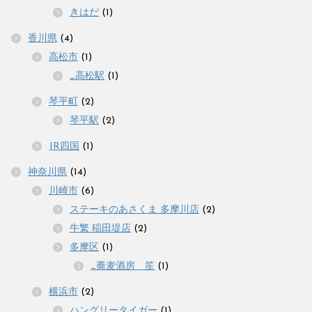
きはだ
(1)
香川県
(4)
高松市
(1)
_高松駅
(1)
琴平町
(2)
琴平駅
(2)
JR四国
(1)
神奈川県
(14)
川崎市
(6)
ステーキのあさくま 多摩川店
(2)
牛繁 稲田堤店
(2)
多摩区
(1)
_蕎麦酒房 笙
(1)
横浜市
(2)
ハングリータイガー
(1)