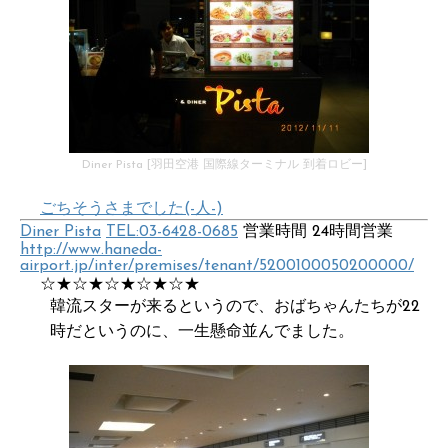
Diner Pista [羽田空港 国際線ターミナル 到着ロビー]
ごちそうさまでした(-人-)
Diner Pista
TEL:03-6428-0685
営業時間 24時間営業
http://www.haneda-
airport.jp/inter/premises/tenant/5200100050200000/
☆★☆★☆★☆★☆★
韓流スターが来るというので、おばちゃんたちが22
時だというのに、一生懸命並んでました。