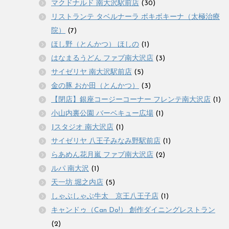
マクドナルド 南大沢駅前店
(30)
リストランテ タベルナーラ ボキボキーナ（太極治療
院）
(7)
ほし野（とんかつ） ほしの
(1)
はなまるうどん ファブ南大沢店
(3)
サイゼリヤ 南大沢駅前店
(5)
金の豚 おか田（とんかつ）
(3)
【閉店】銀座コージーコーナー フレンテ南大沢店
(1)
小山内裏公園 バーベキュー広場
(1)
Jスタジオ 南大沢店
(1)
サイゼリヤ 八王子みなみ野駅前店
(1)
らあめん花月嵐 ファブ南大沢店
(2)
ルパ 南大沢
(1)
天一坊 堀之内店
(5)
しゃぶしゃぶ牛太 京王八王子店
(1)
キャンドゥ（Can Do!） 創作ダイニングレストラン
(2)