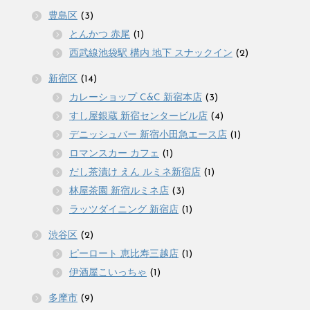
豊島区
(3)
とんかつ 赤尾
(1)
西武線池袋駅 構内 地下 スナックイン
(2)
新宿区
(14)
カレーショップ C&C 新宿本店
(3)
すし屋銀蔵 新宿センタービル店
(4)
デニッシュバー 新宿小田急エース店
(1)
ロマンスカー カフェ
(1)
だし茶漬け えん ルミネ新宿店
(1)
林屋茶園 新宿ルミネ店
(3)
ラッツダイニング 新宿店
(1)
渋谷区
(2)
ピーロート 恵比寿三越店
(1)
伊酒屋こいっちゃ
(1)
多摩市
(9)