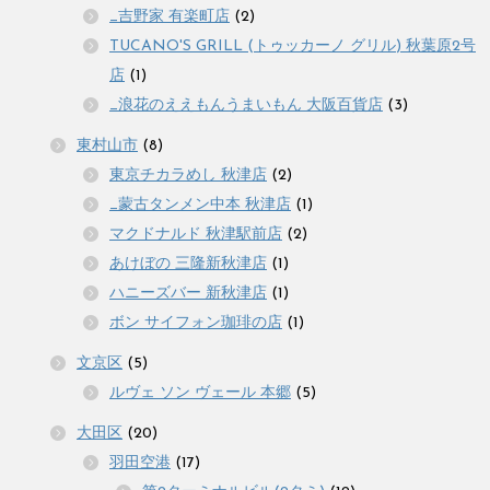
_吉野家 有楽町店
(2)
TUCANO'S GRILL (トゥッカーノ グリル) 秋葉原2号
店
(1)
_浪花のええもんうまいもん 大阪百貨店
(3)
東村山市
(8)
東京チカラめし 秋津店
(2)
_蒙古タンメン中本 秋津店
(1)
マクドナルド 秋津駅前店
(2)
あけぼの 三隆新秋津店
(1)
ハニーズバー 新秋津店
(1)
ボン サイフォン珈琲の店
(1)
文京区
(5)
ルヴェ ソン ヴェール 本郷
(5)
大田区
(20)
羽田空港
(17)