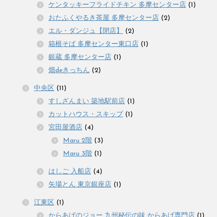
ケンタッキーフライドチキン 多摩センター店
(1)
おたふくやるき茶屋 多摩センター店
(2)
エル・ダンジュ【閉店】
(2)
箱根そば 多摩センター東口店
(1)
銀蔵 多摩センター店
(1)
畑deきっちん
(2)
中央区
(11)
すしざんまい 築地駅前店
(1)
カットハウス・スキップ
(1)
宮田屋酒店
(4)
Maru 2階
(3)
Maru 3階
(1)
はしご 入船店
(4)
矢場とん 東京銀座店
(1)
江東区
(1)
からあげのジョー 九州秘伝の味 からあげ専門店
(1)