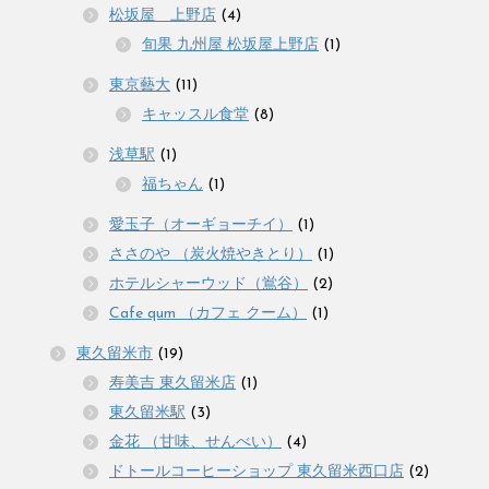
松坂屋 上野店
(4)
旬果 九州屋 松坂屋上野店
(1)
東京藝大
(11)
キャッスル食堂
(8)
浅草駅
(1)
福ちゃん
(1)
愛玉子（オーギョーチイ）
(1)
ささのや （炭火焼やきとり）
(1)
ホテルシャーウッド（鴬谷）
(2)
Cafe qum （カフェ クーム）
(1)
東久留米市
(19)
寿美吉 東久留米店
(1)
東久留米駅
(3)
金花 （甘味、せんべい）
(4)
ドトールコーヒーショップ 東久留米西口店
(2)