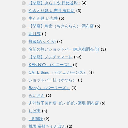
【閉店】きらくや 日比谷Bar
(4)
やきとり処 い志井 東口店
(3)
牛たん処 い志井
(3)
【閉店】鳥赱（ちきんらん） 調布店
(8)
明月苑
(1)
麺蔵(めんくら)
(4)
名前の無いショットバー[東京都調布市]
(2)
【閉店】ノンチェマーレ
(59)
KENNY's （ケニーズ）
(1)
CAFE Buns （カフェ バーンズ）
(4)
ショットバー桂（かつら）
(1)
Barry's （バーリーズ）
(3)
らいおん
(2)
肉汁餃子製作所 ダンダダン酒場 調布店
(8)
しば田
(5)
_見聞録
(2)
桃園 長崎ちゃんぽん
(2)