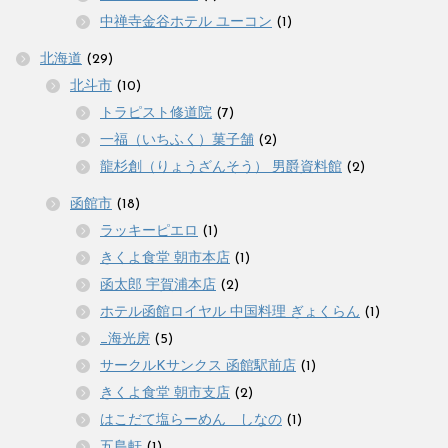
中禅寺金谷ホテル ユーコン
(1)
北海道
(29)
北斗市
(10)
トラピスト修道院
(7)
一福（いちふく）菓子舗
(2)
龍杉創（りょうざんそう） 男爵資料館
(2)
函館市
(18)
ラッキーピエロ
(1)
きくよ食堂 朝市本店
(1)
函太郎 宇賀浦本店
(2)
ホテル函館ロイヤル 中国料理 ぎょくらん
(1)
_海光房
(5)
サークルKサンクス 函館駅前店
(1)
きくよ食堂 朝市支店
(2)
はこだて塩らーめん しなの
(1)
五島軒
(1)