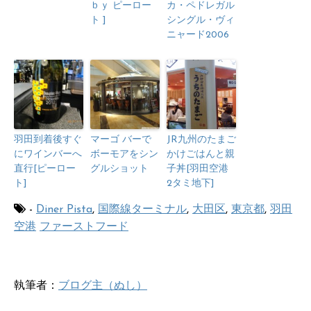
ｂｙ ピーロー
カ・ペドレガル
ト ]
シングル・ヴィ
ニャード2006
羽田到着後すぐ
マーゴ バーで
JR九州のたまご
にワインバーへ
ボーモアをシン
かけごはんと親
直行[ピーロー
グルショット
子丼[羽田空港
ト]
2タミ地下]
-
Diner Pista
,
国際線ターミナル
,
大田区
,
東京都
,
羽田
空港
ファーストフード
執筆者：
ブログ主（ぬし）