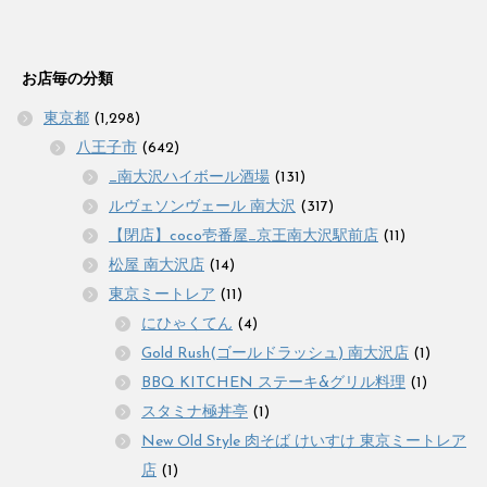
お店毎の分類
東京都
(1,298)
八王子市
(642)
_南大沢ハイボール酒場
(131)
ルヴェソンヴェール 南大沢
(317)
【閉店】coco壱番屋_京王南大沢駅前店
(11)
松屋 南大沢店
(14)
東京ミートレア
(11)
にひゃくてん
(4)
Gold Rush(ゴールドラッシュ) 南大沢店
(1)
BBQ KITCHEN ステーキ&グリル料理
(1)
スタミナ極丼亭
(1)
New Old Style 肉そば けいすけ 東京ミートレア
店
(1)