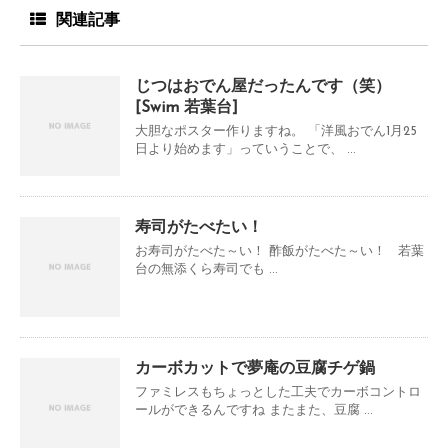
関連記事
じつはおでん屋だったんです（笑）
[Swim 若葉台]
大胆なポスター作りますね。 「洋風おでん1月25
日より始めます」っていうことで、 ...
寿司がたべたい！
お寿司がたべた～い！ 酢飯がたべた～い！ 若葉
台の無添くら寿司でも ...
カーボカットで夢庵の豆腐チゲ鍋
ファミレスもちょっとした工夫でカーボコントロ
ールができるんですね またまた、豆腐 ...