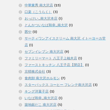
中華東秀 南大沢店
(23)
口楽（こうらく）
(3)
おっけい_南大沢本店
(1)
とんかついなば和幸_南大沢
(1)
茜や
(2)
サーティワンアイスクリーム 南大沢 イトーヨーカ堂
店
(1)
セブンイレブン 南大沢店
(9)
ファミリーマート 八王子上柚木店
(1)
ファーストキッチン 八王子店【閉店】
(1)
京晴株式会社
(3)
食肉卸 南大沢ホルモン
(7)
スターバックス コーヒー フレンテ南大沢店
(3)
キング洋菓子店
(2)
いなば和幸_南大沢店
(1)
築地銀だこ 南大沢店
(5)