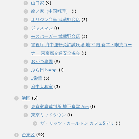
山口家
(2)
龍ノ家（中国料理）
(1)
オリジン弁当 武蔵野台店
(3)
ジャスマン
(1)
モスバーガー 武蔵野台店
(3)
警視庁 府中運転免許試験場 地下1階 食堂・喫茶コー
ナー 東京都交通安全協会
(1)
おがつ農園
(2)
ぶら日 burapi
(1)
_栄華
(3)
府中大和家
(3)
港区
(3)
東京家庭裁判所 地下食堂 Aim
(1)
東京ミッドタウン
(1)
ザ・リッツ・カールトン カフェ&デリ
(1)
台東区
(22)