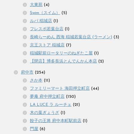
大東苑
(4)
Swim（スイム）
(5)
ルパ 稲城店
(1)
フレスポ若葉台店
(1)
長崎らーめん 西海 稲城若葉台店 (ラーメン)
(3)
京王ストア 稲城店
(7)
稲城駅前ロータリーのねぎたこ屋
(1)
【閉店】博多長浜とんでんかん本店
(2)
府中市
(254)
さか本
(11)
ファミリーマート 海田押立町店
(44)
夢庵 府中押立町店
(150)
LA LUCE ラ ルーチェ
(21)
木の葉ぎょうざ
(1)
餃子の王将 府中本町駅前店
(1)
門屋
(6)