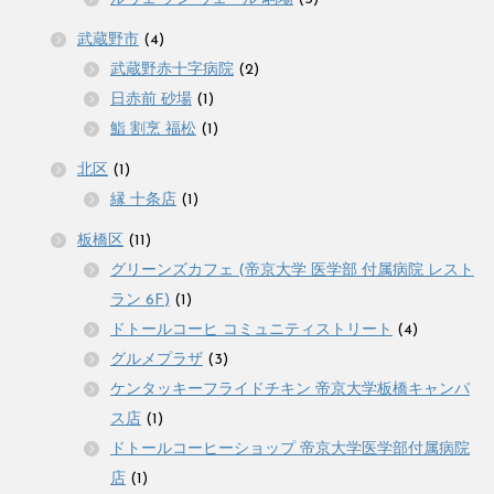
武蔵野市
(4)
武蔵野赤十字病院
(2)
日赤前 砂場
(1)
鮨 割烹 福松
(1)
北区
(1)
縁 十条店
(1)
板橋区
(11)
グリーンズカフェ (帝京大学 医学部 付属病院 レスト
ラン 6F)
(1)
ドトールコーヒ コミュニティストリート
(4)
グルメプラザ
(3)
ケンタッキーフライドチキン 帝京大学板橋キャンパ
ス店
(1)
ドトールコーヒーショップ 帝京大学医学部付属病院
店
(1)