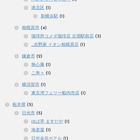
港北区
(1)
新横浜駅
(1)
相模原市
(4)
珈琲所コメダ珈琲店 古淵駅前店
(3)
_吉野家 イオン相模原店
(1)
鎌倉市
(2)
無心庵
(1)
こ寿々
(1)
横須賀市
(1)
東京湾フェリー船内売店
(1)
栃木県
(5)
日光市
(5)
ゆば亭 ますだや
(1)
海老屋
(1)
日光金谷ホテル
(1)