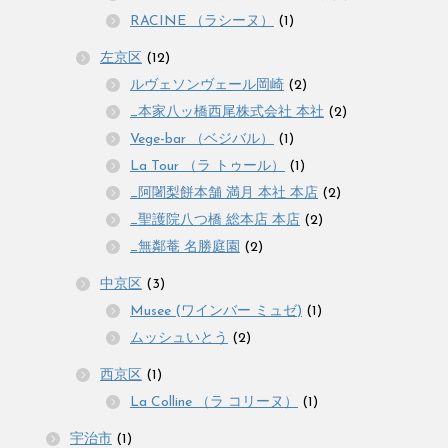
RACINE （ラシーヌ）
(1)
左京区
(12)
ルヴェソンヴェール岡崎
(2)
_本家八ッ橋西尾株式会社 本社
(2)
Vege-bar （ベジバル）
(1)
La Tour （ラ トゥール）
(1)
_阿闍梨餅本舗 満月 本社 本店
(2)
_聖護院八つ橋 総本店 本店
(2)
_無鄰菴 名勝庭園
(2)
中京区
(3)
Musee (ワインバー ミュゼ)
(1)
ムッシュいとう
(2)
西京区
(1)
La Colline （ラ コリーヌ）
(1)
宇治市
(1)