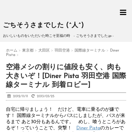
ごちそうさまでした (^人^)
おいしいものをいただいた時こそ至福の時 - ごちそうさまでした.jp -
ホーム
>
東京都
>
大田区
>
羽田空港
>
国際線ターミナル
>
Diner
Pista
>
空港メシの割りに値段も安く、肉も
大きいぞ！[Diner Pista 羽田空港 国際
線ターミナル 到着ロビー]
2012/11/11
2013/03/25
自宅に帰りましょう！ だけど、電車に乗るのが嫌で
す！ 国際線ターミナルからバスにしましたが、バスが来
るまで あと30分もあるんです。 めし、喰うところがあ
るぞ！っていうことで、突撃！
Diner Pista
のカレーで