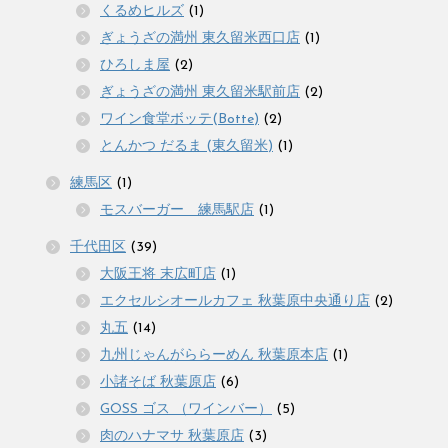
くるめヒルズ
(1)
ぎょうざの満州 東久留米西口店
(1)
ひろしま屋
(2)
ぎょうざの満州 東久留米駅前店
(2)
ワイン食堂ボッテ(Botte)
(2)
とんかつ だるま (東久留米)
(1)
練馬区
(1)
モスバーガー 練馬駅店
(1)
千代田区
(39)
大阪王将 末広町店
(1)
エクセルシオールカフェ 秋葉原中央通り店
(2)
丸五
(14)
九州じゃんがららーめん 秋葉原本店
(1)
小諸そば 秋葉原店
(6)
GOSS ゴス （ワインバー）
(5)
肉のハナマサ 秋葉原店
(3)