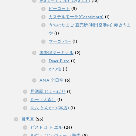
第2ターミナルビル(2タミ)
(12)
ピーロート
(5)
カステルモーラ(Castelmora)
(1)
うちのたまご 直売所(羽田空港内) 赤坂うま
や
(1)
マーゴ バー
(1)
国際線ターミナル
(2)
Diner Pista
(1)
かつ仙
(1)
ANA 全日空
(6)
居酒屋 じょっぱり
(1)
丸一（大森）
(1)
丸八 とんかつ(本店)
(1)
目黒区
(28)
ビストロ ド エル
(24)
ルヴェ ソン ヴェール 駒場
(5)