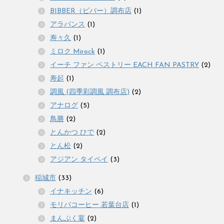
BIBBER（ビバー）調布店
(1)
アラパンス
(1)
寿々久
(1)
ミロク Mirock
(1)
イーチ ファン ペストリー EACH FAN PASTRY
(2)
寿起
(1)
調風 (四季彩調風 調布店)
(2)
アナログ
(5)
鳥勝
(2)
とんかつ ひで
(2)
とん松
(2)
アジアン タイペイ
(3)
稲城市
(33)
イナキッチン
(6)
モリバコーヒー 若葉台店
(1)
まんぷく宴
(2)