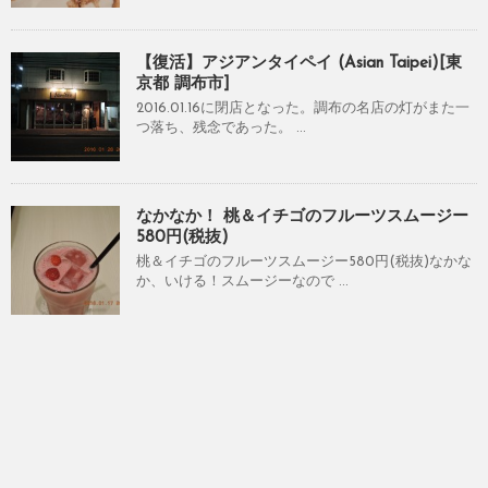
【復活】アジアンタイペイ (Asian Taipei)[東
京都 調布市]
2016.01.16に閉店となった。調布の名店の灯がまた一
つ落ち、残念であった。 ...
なかなか！ 桃＆イチゴのフルーツスムージー
580円(税抜)
桃＆イチゴのフルーツスムージー580円(税抜)なかな
か、いける！スムージーなので ...