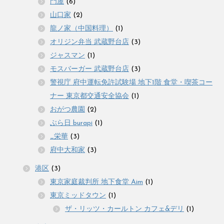
門屋
(6)
山口家
(2)
龍ノ家（中国料理）
(1)
オリジン弁当 武蔵野台店
(3)
ジャスマン
(1)
モスバーガー 武蔵野台店
(3)
警視庁 府中運転免許試験場 地下1階 食堂・喫茶コー
ナー 東京都交通安全協会
(1)
おがつ農園
(2)
ぶら日 burapi
(1)
_栄華
(3)
府中大和家
(3)
港区
(3)
東京家庭裁判所 地下食堂 Aim
(1)
東京ミッドタウン
(1)
ザ・リッツ・カールトン カフェ&デリ
(1)