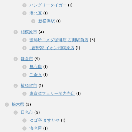
ハングリータイガー
(1)
港北区
(1)
新横浜駅
(1)
相模原市
(4)
珈琲所コメダ珈琲店 古淵駅前店
(3)
_吉野家 イオン相模原店
(1)
鎌倉市
(2)
無心庵
(1)
こ寿々
(1)
横須賀市
(1)
東京湾フェリー船内売店
(1)
栃木県
(5)
日光市
(5)
ゆば亭 ますだや
(1)
海老屋
(1)