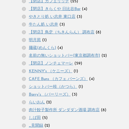
【閉店】カフェリッチ
(25)
【閉店】きらくや 日比谷Bar
(4)
やきとり処 い志井 東口店
(3)
牛たん処 い志井
(3)
【閉店】鳥赱（ちきんらん） 調布店
(8)
明月苑
(1)
麺蔵(めんくら)
(4)
名前の無いショットバー[東京都調布市]
(2)
【閉店】ノンチェマーレ
(59)
KENNY's （ケニーズ）
(1)
CAFE Buns （カフェ バーンズ）
(4)
ショットバー桂（かつら）
(1)
Barry's （バーリーズ）
(3)
らいおん
(2)
肉汁餃子製作所 ダンダダン酒場 調布店
(8)
しば田
(5)
_見聞録
(2)