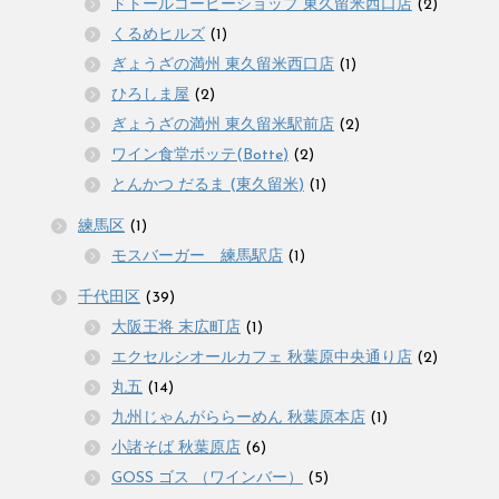
ドトールコーヒーショップ 東久留米西口店
(2)
くるめヒルズ
(1)
ぎょうざの満州 東久留米西口店
(1)
ひろしま屋
(2)
ぎょうざの満州 東久留米駅前店
(2)
ワイン食堂ボッテ(Botte)
(2)
とんかつ だるま (東久留米)
(1)
練馬区
(1)
モスバーガー 練馬駅店
(1)
千代田区
(39)
大阪王将 末広町店
(1)
エクセルシオールカフェ 秋葉原中央通り店
(2)
丸五
(14)
九州じゃんがららーめん 秋葉原本店
(1)
小諸そば 秋葉原店
(6)
GOSS ゴス （ワインバー）
(5)