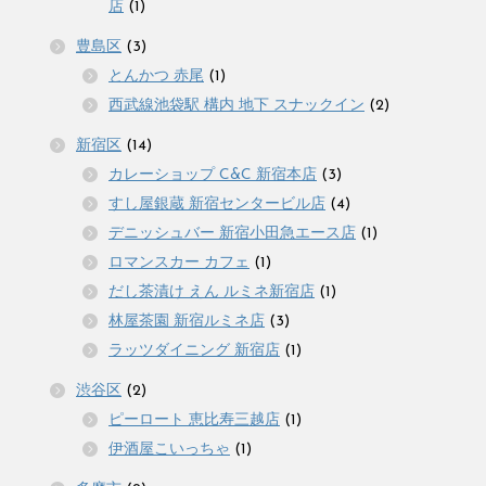
店
(1)
豊島区
(3)
とんかつ 赤尾
(1)
西武線池袋駅 構内 地下 スナックイン
(2)
新宿区
(14)
カレーショップ C&C 新宿本店
(3)
すし屋銀蔵 新宿センタービル店
(4)
デニッシュバー 新宿小田急エース店
(1)
ロマンスカー カフェ
(1)
だし茶漬け えん ルミネ新宿店
(1)
林屋茶園 新宿ルミネ店
(3)
ラッツダイニング 新宿店
(1)
渋谷区
(2)
ピーロート 恵比寿三越店
(1)
伊酒屋こいっちゃ
(1)