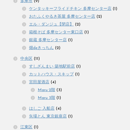
多摩市
(9)
ケンタッキーフライドチキン 多摩センター店
(1)
おたふくやるき茶屋 多摩センター店
(2)
エル・ダンジュ【閉店】
(2)
箱根そば 多摩センター東口店
(1)
銀蔵 多摩センター店
(1)
畑deきっちん
(2)
中央区
(11)
すしざんまい 築地駅前店
(1)
カットハウス・スキップ
(1)
宮田屋酒店
(4)
Maru 2階
(3)
Maru 3階
(1)
はしご 入船店
(4)
矢場とん 東京銀座店
(1)
江東区
(1)