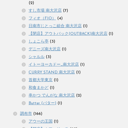
(2)
すし市場 南大沢店
(7)
フィオ（FIO）
(4)
日南市じとっこ組合 南大沢店
(1)
【閉店】アウトバック(OUTBACK)南大沢店
(1)
しょこら亭
(3)
デニーズ南大沢店
(1)
シャルル
(3)
イトーヨーカドー_南大沢店
(1)
CURRY STAND 南大沢店
(1)
首都大学東京
(1)
和食まかど
(1)
串かつ でんがな 南大沢店
(2)
Butter (バター)
(1)
調布市
(166)
アウーの王国
(1)