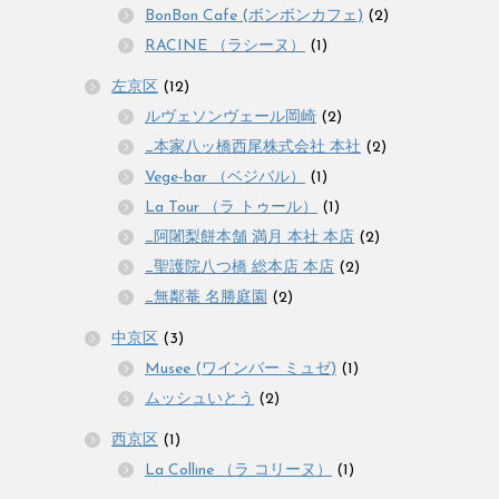
BonBon Cafe (ボンボンカフェ)
(2)
RACINE （ラシーヌ）
(1)
左京区
(12)
ルヴェソンヴェール岡崎
(2)
_本家八ッ橋西尾株式会社 本社
(2)
Vege-bar （ベジバル）
(1)
La Tour （ラ トゥール）
(1)
_阿闍梨餅本舗 満月 本社 本店
(2)
_聖護院八つ橋 総本店 本店
(2)
_無鄰菴 名勝庭園
(2)
中京区
(3)
Musee (ワインバー ミュゼ)
(1)
ムッシュいとう
(2)
西京区
(1)
La Colline （ラ コリーヌ）
(1)