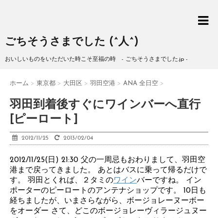
ごちそうさまでした (^人^)
おいしいものをいただいた時こそ至福の時 - ごちそうさまでした.jp -
ホーム
>
東京都
>
大田区
>
羽田空港
>
ANA 全日空
>
羽田到着後すぐにワインバーへ直行
[ピーロート]
2012/11/25
2013/02/04
2012/11/25(日) 21:30 父の一周忌もおわりまして、羽田空
港まで戻ってきました。 あとはバスに乗って帰るだけで
す。 羽田とくれば、２タミの
ワイン
バーですね。 イン
ポーターのピーロートのアンテナショップです。 10日も
経ちましたが、いまさらながら、ボージョレーヌーボー
をオーダー さて、どこのボージョレーヴィラージュヌー