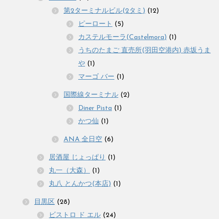
第2ターミナルビル(2タミ)
(12)
ピーロート
(5)
カステルモーラ(Castelmora)
(1)
うちのたまご 直売所(羽田空港内) 赤坂うま
や
(1)
マーゴ バー
(1)
国際線ターミナル
(2)
Diner Pista
(1)
かつ仙
(1)
ANA 全日空
(6)
居酒屋 じょっぱり
(1)
丸一（大森）
(1)
丸八 とんかつ(本店)
(1)
目黒区
(28)
ビストロ ド エル
(24)