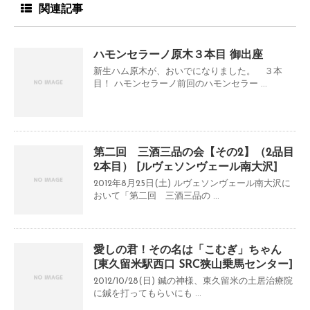
関連記事
ハモンセラーノ原木３本目 御出座
新生ハム原木が、おいでになりました。 ３本
目！ ハモンセラーノ前回のハモンセラー ...
第二回 三酒三品の会【その2】（2品目
2本目） [ルヴェソンヴェール南大沢]
2012年8月25日(土) ルヴェソンヴェール南大沢に
おいて「第二回 三酒三品の ...
愛しの君！その名は「こむぎ」ちゃん
[東久留米駅西口 SRC狭山乗馬センター]
2012/10/28(日) 鍼の神様、東久留米の土居治療院
に鍼を打ってもらいにも ...