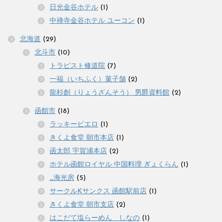
日光金谷ホテル
(1)
中禅寺金谷ホテル ユーコン
(1)
北海道
(29)
北斗市
(10)
トラピスト修道院
(7)
一福（いちふく）菓子舗
(2)
龍杉創（りょうざんそう） 男爵資料館
(2)
函館市
(18)
ラッキーピエロ
(1)
きくよ食堂 朝市本店
(1)
函太郎 宇賀浦本店
(2)
ホテル函館ロイヤル 中国料理 ぎょくらん
(1)
_海光房
(5)
サークルKサンクス 函館駅前店
(1)
きくよ食堂 朝市支店
(2)
はこだて塩らーめん しなの
(1)