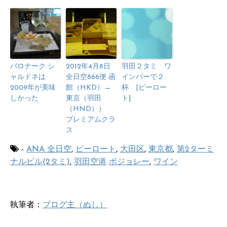
バロナーク シ
2012年4月8日
羽田２タミ ワ
ャルドネは
全日空866便 函
インバーで２
2009年が美味
館（HKD）→
杯 [ピーロー
しかった
東京（羽田
ト]
（HND））
プレミアムクラ
ス
-
ANA 全日空
,
ピーロート
,
大田区
,
東京都
,
第2ターミ
ナルビル(2タミ)
,
羽田空港
ボジョレー
,
ワイン
執筆者：
ブログ主（ぬし）