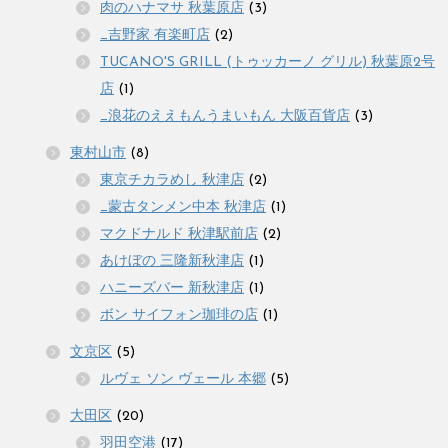
肉のハナマサ 秋葉原店
(3)
_吉野家 有楽町店
(2)
TUCANO'S GRILL (トゥッカーノ グリル) 秋葉原2号
店
(1)
_浪花のええもんうまいもん 大阪百貨店
(3)
東村山市
(8)
東京チカラめし 秋津店
(2)
_蒙古タンメン中本 秋津店
(1)
マクドナルド 秋津駅前店
(2)
あけぼの 三隆新秋津店
(1)
ハニーズバー 新秋津店
(1)
ボン サイフォン珈琲の店
(1)
文京区
(5)
ルヴェ ソン ヴェール 本郷
(5)
大田区
(20)
羽田空港
(17)