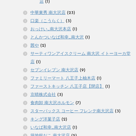
店
(1)
中華東秀 南大沢店
(23)
口楽（こうらく）
(3)
おっけい_南大沢本店
(1)
とんかついなば和幸_南大沢
(1)
茜や
(2)
サーティワンアイスクリーム 南大沢 イトーヨーカ堂
店
(1)
セブンイレブン 南大沢店
(9)
ファミリーマート 八王子上柚木店
(1)
ファーストキッチン 八王子店【閉店】
(1)
京晴株式会社
(3)
食肉卸 南大沢ホルモン
(7)
スターバックス コーヒー フレンテ南大沢店
(3)
キング洋菓子店
(2)
いなば和幸_南大沢店
(1)
築地銀だこ 南大沢店
(5)