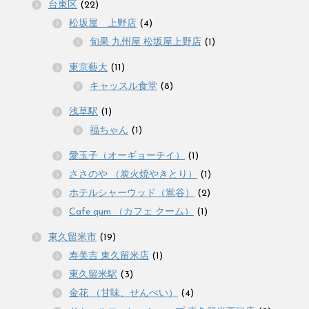
台東区
(22)
松坂屋 上野店
(4)
旬果 九州屋 松坂屋上野店
(1)
東京藝大
(11)
キャッスル食堂
(8)
浅草駅
(1)
福ちゃん
(1)
愛玉子（オーギョーチイ）
(1)
ささのや （炭火焼やきとり）
(1)
ホテルシャーウッド（鴬谷）
(2)
Cafe qum （カフェ クーム）
(1)
東久留米市
(19)
寿美吉 東久留米店
(1)
東久留米駅
(3)
金花 （甘味、せんべい）
(4)