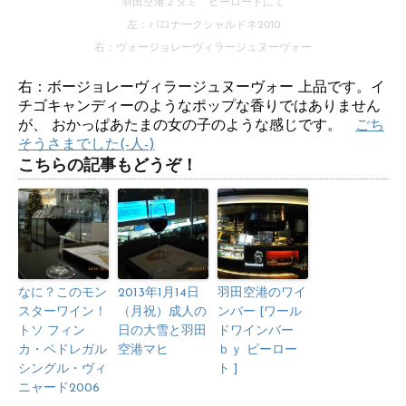
羽田空港２タミ ピーロートにて
左：バロナークシャルドネ2010
右：ヴォージョレーヴィラージュヌーヴォー
右：ボージョレーヴィラージュヌーヴォー 上品です。イ
チゴキャンディーのようなポップな香りではありません
が、 おかっぱあたまの女の子のような感じです。
ごち
そうさまでした(-人-)
こちらの記事もどうぞ！
なに？このモン
2013年1月14日
羽田空港のワイ
スターワイン！
（月祝）成人の
ンバー [ワール
トソ フィン
日の大雪と羽田
ドワインバー
カ・ペドレガル
空港マヒ
ｂｙ ピーロー
シングル・ヴィ
ト ]
ニャード2006