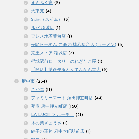
まんぷく宴
(2)
大東苑
(4)
Swim（スイム）
(5)
ルパ 稲城店
(1)
フレスポ若葉台店
(1)
長崎らーめん 西海 稲城若葉台店 (ラーメン)
(3)
京王ストア 稲城店
(7)
稲城駅前ロータリーのねぎたこ屋
(1)
【閉店】博多長浜とんでんかん本店
(2)
府中市
(254)
さか本
(11)
ファミリーマート 海田押立町店
(44)
夢庵 府中押立町店
(150)
LA LUCE ラ ルーチェ
(21)
木の葉ぎょうざ
(1)
餃子の王将 府中本町駅前店
(1)