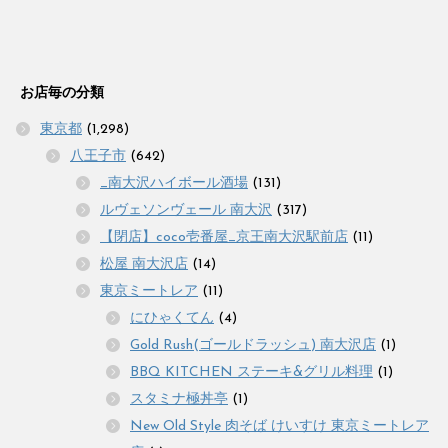
お店毎の分類
東京都
(1,298)
八王子市
(642)
_南大沢ハイボール酒場
(131)
ルヴェソンヴェール 南大沢
(317)
【閉店】coco壱番屋_京王南大沢駅前店
(11)
松屋 南大沢店
(14)
東京ミートレア
(11)
にひゃくてん
(4)
Gold Rush(ゴールドラッシュ) 南大沢店
(1)
BBQ KITCHEN ステーキ&グリル料理
(1)
スタミナ極丼亭
(1)
New Old Style 肉そば けいすけ 東京ミートレア