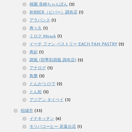
桃園 長崎ちゃんぽん
(2)
BIBBER（ビバー）調布店
(1)
アラパンス
(1)
寿々久
(1)
ミロク Mirock
(1)
イーチ ファン ペストリー EACH FAN PASTRY
(2)
寿起
(1)
調風 (四季彩調風 調布店)
(2)
アナログ
(5)
鳥勝
(2)
とんかつ ひで
(2)
とん松
(2)
アジアン タイペイ
(3)
稲城市
(33)
イナキッチン
(6)
モリバコーヒー 若葉台店
(1)