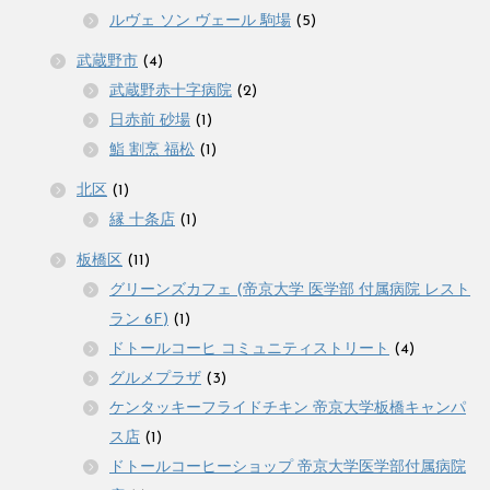
ルヴェ ソン ヴェール 駒場
(5)
武蔵野市
(4)
武蔵野赤十字病院
(2)
日赤前 砂場
(1)
鮨 割烹 福松
(1)
北区
(1)
縁 十条店
(1)
板橋区
(11)
グリーンズカフェ (帝京大学 医学部 付属病院 レスト
ラン 6F)
(1)
ドトールコーヒ コミュニティストリート
(4)
グルメプラザ
(3)
ケンタッキーフライドチキン 帝京大学板橋キャンパ
ス店
(1)
ドトールコーヒーショップ 帝京大学医学部付属病院