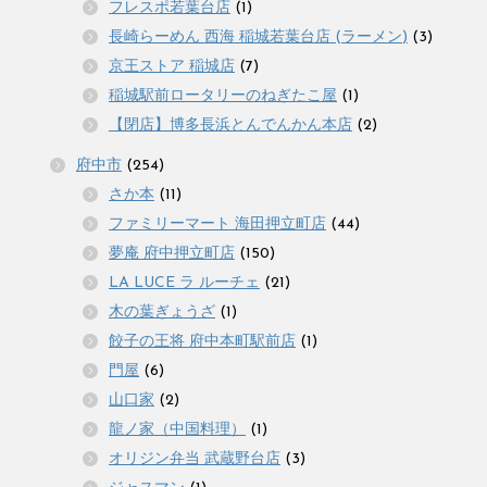
フレスポ若葉台店
(1)
長崎らーめん 西海 稲城若葉台店 (ラーメン)
(3)
京王ストア 稲城店
(7)
稲城駅前ロータリーのねぎたこ屋
(1)
【閉店】博多長浜とんでんかん本店
(2)
府中市
(254)
さか本
(11)
ファミリーマート 海田押立町店
(44)
夢庵 府中押立町店
(150)
LA LUCE ラ ルーチェ
(21)
木の葉ぎょうざ
(1)
餃子の王将 府中本町駅前店
(1)
門屋
(6)
山口家
(2)
龍ノ家（中国料理）
(1)
オリジン弁当 武蔵野台店
(3)