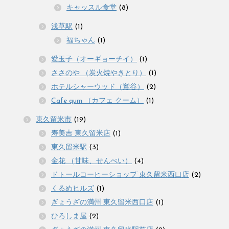
キャッスル食堂
(8)
浅草駅
(1)
福ちゃん
(1)
愛玉子（オーギョーチイ）
(1)
ささのや （炭火焼やきとり）
(1)
ホテルシャーウッド（鴬谷）
(2)
Cafe qum （カフェ クーム）
(1)
東久留米市
(19)
寿美吉 東久留米店
(1)
東久留米駅
(3)
金花 （甘味、せんべい）
(4)
ドトールコーヒーショップ 東久留米西口店
(2)
くるめヒルズ
(1)
ぎょうざの満州 東久留米西口店
(1)
ひろしま屋
(2)