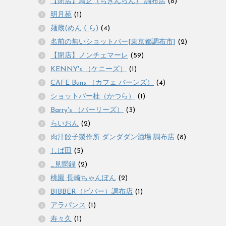
【閉店】鳥赱（ちきんらん） 調布店
(8)
明月苑
(1)
麺蔵(めんくら)
(4)
名前の無いショットバー[東京都調布市]
(2)
【閉店】ノンチェマーレ
(59)
KENNY's （ケニーズ）
(1)
CAFE Buns （カフェ バーンズ）
(4)
ショットバー桂（かつら）
(1)
Barry's （バーリーズ）
(3)
らいおん
(2)
肉汁餃子製作所 ダンダダン酒場 調布店
(8)
しば田
(5)
_見聞録
(2)
桃園 長崎ちゃんぽん
(2)
BIBBER（ビバー）調布店
(1)
アラパンス
(1)
寿々久
(1)