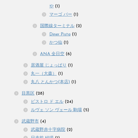
や
(1)
マーゴ バー
(1)
国際線ターミナル
(2)
Diner Pista
(1)
かつ仙
(1)
ANA 全日空
(6)
居酒屋 じょっぱり
(1)
丸一（大森）
(1)
丸八 とんかつ(本店)
(1)
目黒区
(28)
ビストロ ド エル
(24)
ルヴェ ソン ヴェール 駒場
(5)
武蔵野市
(4)
武蔵野赤十字病院
(2)