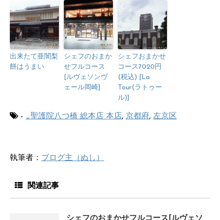
出来たて亜闇梨
シェフのおまか
シェフおまかせ
餅はうまい
せフルコース
コース7020円
[ルヴェソンヴ
(税込) [La
ェール岡崎]
Tour(ラトゥー
ル)]
-
_聖護院八つ橋 総本店 本店
,
京都府
,
左京区
執筆者：
ブログ主（ぬし）
関連記事
シェフのおまかせフルコース[ルヴェソ