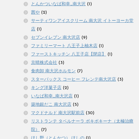
とんかついなば和幸_南大沢
(1)
茜や
(2)
サーティワンアイスクリーム 南大沢 イトーヨーカ堂
店
(1)
セブンイレブン 南大沢店
(9)
ファミリーマート 八王子上柚木店
(1)
ファーストキッチン 八王子店【閉店】
(1)
京晴株式会社
(3)
食肉卸 南大沢ホルモン
(7)
スターバックス コーヒー フレンテ南大沢店
(3)
キング洋菓子店
(2)
いなば和幸_南大沢店
(1)
築地銀だこ 南大沢店
(5)
マクドナルド 南大沢駅前店
(30)
リストランテ タベルナーラ ボキボキーナ（太極治療
院）
(7)
ほし野（とんかつ） ほしの
(1)