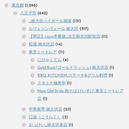
東京都
(1,298)
八王子市
(642)
_南大沢ハイボール酒場
(131)
ルヴェソンヴェール 南大沢
(317)
【閉店】coco壱番屋_京王南大沢駅前店
(11)
松屋 南大沢店
(14)
東京ミートレア
(11)
にひゃくてん
(4)
Gold Rush(ゴールドラッシュ) 南大沢店
(1)
BBQ KITCHEN ステーキ&グリル料理
(1)
スタミナ極丼亭
(1)
New Old Style 肉そば けいすけ 東京ミートレア
店
(1)
中華東秀 南大沢店
(23)
口楽（こうらく）
(3)
おっけい_南大沢本店
(1)