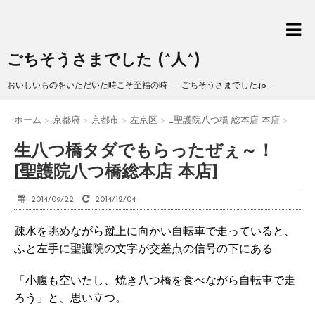
ごちそうさまでした (^人^)
おいしいものをいただいた時こそ至福の時 - ごちそうさまでした.jp -
ホーム
>
京都府
>
京都市
>
左京区
>
_聖護院八つ橋 総本店 本店
>
生八つ橋タダでもらったぜぇ～！
[聖護院八つ橋総本店 本店]
2014/09/22
2014/12/04
疎水を眺めながら蹴上に向かい自転車で走っていると、
ふと左手に聖護院の文字が交差点の信号の下にある
「小腹も空いたし、焼き八つ橋を食べながら自転車で走
ろう」と、思い立つ。