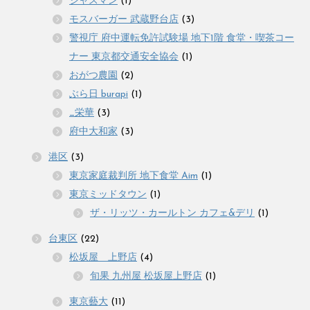
ジャスマン
(1)
モスバーガー 武蔵野台店
(3)
警視庁 府中運転免許試験場 地下1階 食堂・喫茶コー
ナー 東京都交通安全協会
(1)
おがつ農園
(2)
ぶら日 burapi
(1)
_栄華
(3)
府中大和家
(3)
港区
(3)
東京家庭裁判所 地下食堂 Aim
(1)
東京ミッドタウン
(1)
ザ・リッツ・カールトン カフェ&デリ
(1)
台東区
(22)
松坂屋 上野店
(4)
旬果 九州屋 松坂屋上野店
(1)
東京藝大
(11)