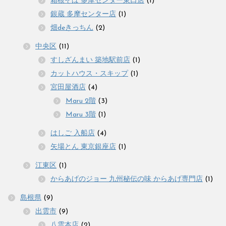
箱根そば 多摩センター東口店
(1)
銀蔵 多摩センター店
(1)
畑deきっちん
(2)
中央区
(11)
すしざんまい 築地駅前店
(1)
カットハウス・スキップ
(1)
宮田屋酒店
(4)
Maru 2階
(3)
Maru 3階
(1)
はしご 入船店
(4)
矢場とん 東京銀座店
(1)
江東区
(1)
からあげのジョー 九州秘伝の味 からあげ専門店
(1)
島根県
(9)
出雲市
(9)
八雲本店
(2)