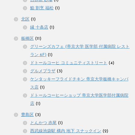
日赤前 砂場
(1)
鮨 割烹 福松
(1)
北区
(1)
縁 十条店
(1)
板橋区
(11)
グリーンズカフェ (帝京大学 医学部 付属病院 レスト
ラン 6F)
(1)
ドトールコーヒ コミュニティストリート
(4)
グルメプラザ
(3)
ケンタッキーフライドチキン 帝京大学板橋キャンパ
ス店
(1)
ドトールコーヒーショップ 帝京大学医学部付属病院
店
(1)
豊島区
(3)
とんかつ 赤尾
(1)
西武線池袋駅 構内 地下 スナックイン
(2)