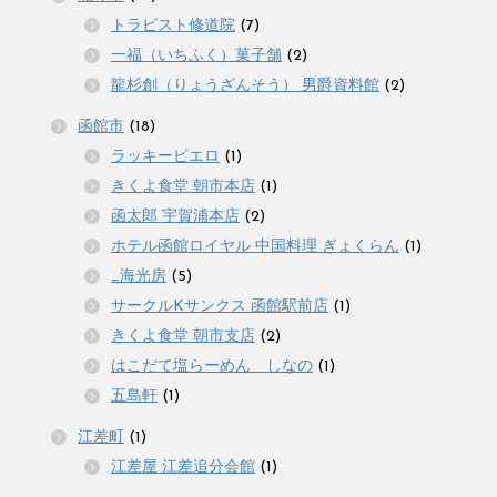
トラピスト修道院
(7)
一福（いちふく）菓子舗
(2)
龍杉創（りょうざんそう） 男爵資料館
(2)
函館市
(18)
ラッキーピエロ
(1)
きくよ食堂 朝市本店
(1)
函太郎 宇賀浦本店
(2)
ホテル函館ロイヤル 中国料理 ぎょくらん
(1)
_海光房
(5)
サークルKサンクス 函館駅前店
(1)
きくよ食堂 朝市支店
(2)
はこだて塩らーめん しなの
(1)
五島軒
(1)
江差町
(1)
江差屋 江差追分会館
(1)