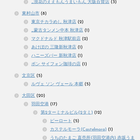
_浪花のええもんうまいもん 大阪百貨店
(3)
東村山市
(8)
東京チカラめし 秋津店
(2)
_蒙古タンメン中本 秋津店
(1)
マクドナルド 秋津駅前店
(2)
あけぼの 三隆新秋津店
(1)
ハニーズバー 新秋津店
(1)
ボン サイフォン珈琲の店
(1)
文京区
(5)
ルヴェ ソン ヴェール 本郷
(5)
大田区
(20)
羽田空港
(17)
第2ターミナルビル(2タミ)
(12)
ピーロート
(5)
カステルモーラ(Castelmora)
(1)
うちのたまご 直売所(羽田空港内) 赤坂うま