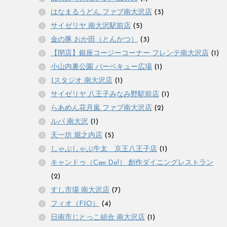
はなまるうどん ファブ南大沢店
(3)
サイゼリヤ 南大沢駅前店
(5)
金の豚 おか田（とんかつ）
(3)
【閉店】銀座コージーコーナー フレンテ南大沢店
(1)
小山内裏公園 バーベキュー広場
(1)
Jスタジオ 南大沢店
(1)
サイゼリヤ 八王子みなみ野駅前店
(1)
らあめん花月嵐 ファブ南大沢店
(2)
ルパ 南大沢
(1)
天一坊 堀之内店
(5)
しゃぶしゃぶ牛太 京王八王子店
(1)
キャンドゥ（Can Do!） 創作ダイニングレストラン
(2)
すし市場 南大沢店
(7)
フィオ（FIO）
(4)
日南市じとっこ組合 南大沢店
(1)