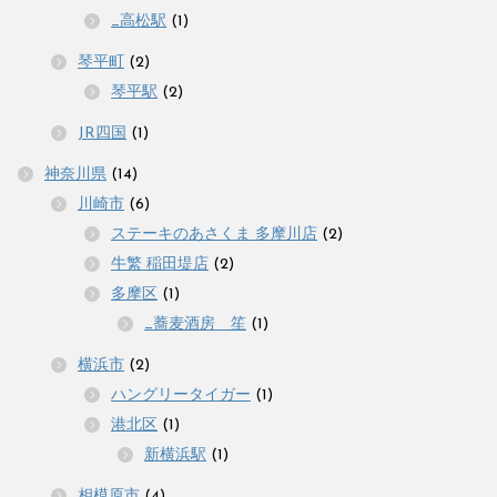
_高松駅
(1)
琴平町
(2)
琴平駅
(2)
JR四国
(1)
神奈川県
(14)
川崎市
(6)
ステーキのあさくま 多摩川店
(2)
牛繁 稲田堤店
(2)
多摩区
(1)
_蕎麦酒房 笙
(1)
横浜市
(2)
ハングリータイガー
(1)
港北区
(1)
新横浜駅
(1)
相模原市
(4)