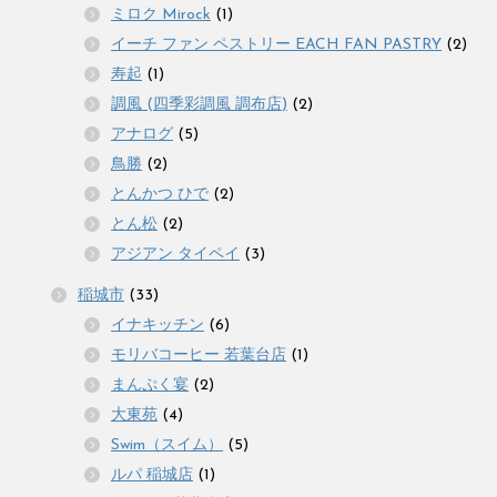
ミロク Mirock
(1)
イーチ ファン ペストリー EACH FAN PASTRY
(2)
寿起
(1)
調風 (四季彩調風 調布店)
(2)
アナログ
(5)
鳥勝
(2)
とんかつ ひで
(2)
とん松
(2)
アジアン タイペイ
(3)
稲城市
(33)
イナキッチン
(6)
モリバコーヒー 若葉台店
(1)
まんぷく宴
(2)
大東苑
(4)
Swim（スイム）
(5)
ルパ 稲城店
(1)