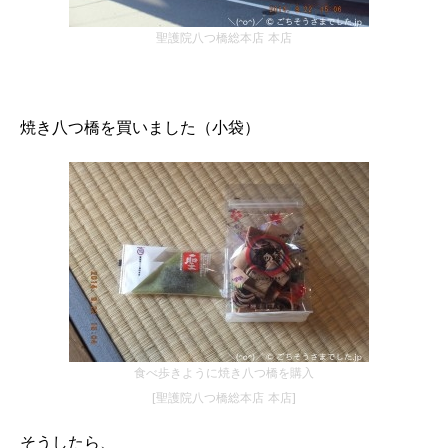
聖護院八つ橋総本店 本店
焼き八つ橋を買いました（小袋）
食べ歩きように焼き八つ橋を購入
[聖護院八つ橋総本店 本店]
そうしたら、