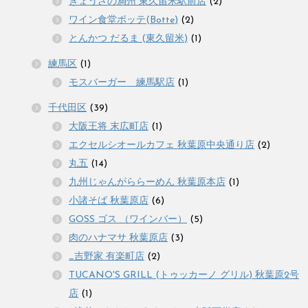
ぎょうざの満州 東久留米駅前店
(2)
ワイン食堂ボッテ(Botte)
(2)
とんかつ だるま (東久留米)
(1)
練馬区
(1)
モスバーガー 練馬駅店
(1)
千代田区
(39)
大阪王将 末広町店
(1)
エクセルシオールカフェ 秋葉原中央通り店
(2)
丸五
(14)
九州じゃんがららーめん 秋葉原本店
(1)
小諸そば 秋葉原店
(6)
GOSS ゴス （ワインバー）
(5)
肉のハナマサ 秋葉原店
(3)
_吉野家 有楽町店
(2)
TUCANO'S GRILL (トゥッカーノ グリル) 秋葉原2号
店
(1)