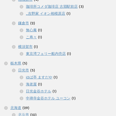
珈琲所コメダ珈琲店 古淵駅前店
(3)
_吉野家 イオン相模原店
(1)
鎌倉市
(2)
無心庵
(1)
こ寿々
(1)
横須賀市
(1)
東京湾フェリー船内売店
(1)
栃木県
(5)
日光市
(5)
ゆば亭 ますだや
(1)
海老屋
(1)
日光金谷ホテル
(1)
中禅寺金谷ホテル ユーコン
(1)
北海道
(29)
北斗市
(10)