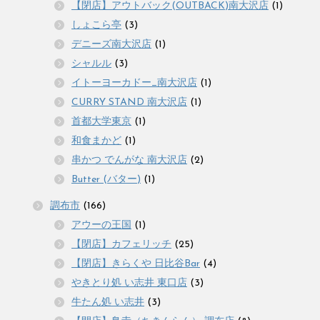
【閉店】アウトバック(OUTBACK)南大沢店
(1)
しょこら亭
(3)
デニーズ南大沢店
(1)
シャルル
(3)
イトーヨーカドー_南大沢店
(1)
CURRY STAND 南大沢店
(1)
首都大学東京
(1)
和食まかど
(1)
串かつ でんがな 南大沢店
(2)
Butter (バター)
(1)
調布市
(166)
アウーの王国
(1)
【閉店】カフェリッチ
(25)
【閉店】きらくや 日比谷Bar
(4)
やきとり処 い志井 東口店
(3)
牛たん処 い志井
(3)