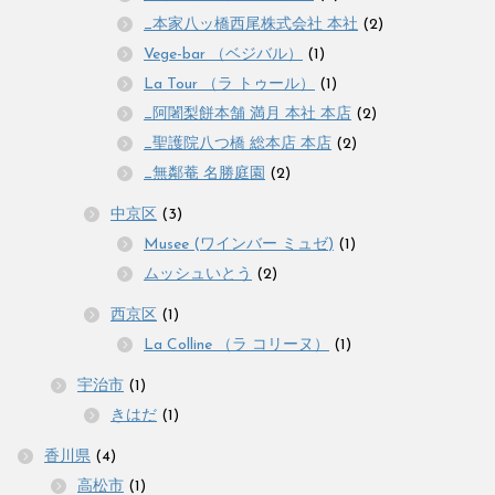
_本家八ッ橋西尾株式会社 本社
(2)
Vege-bar （ベジバル）
(1)
La Tour （ラ トゥール）
(1)
_阿闍梨餅本舗 満月 本社 本店
(2)
_聖護院八つ橋 総本店 本店
(2)
_無鄰菴 名勝庭園
(2)
中京区
(3)
Musee (ワインバー ミュゼ)
(1)
ムッシュいとう
(2)
西京区
(1)
La Colline （ラ コリーヌ）
(1)
宇治市
(1)
きはだ
(1)
香川県
(4)
高松市
(1)