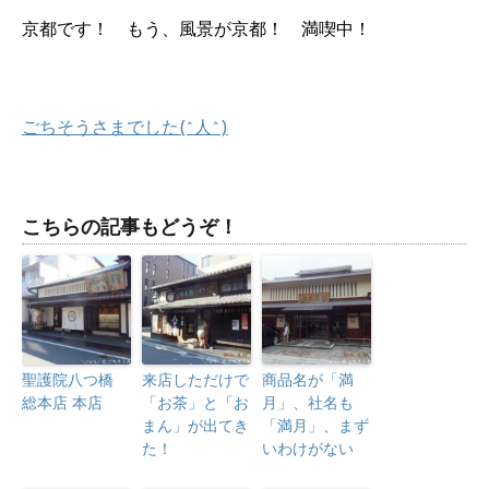
京都です！ もう、風景が京都！ 満喫中！
ごちそうさまでした(^人^)
こちらの記事もどうぞ！
聖護院八つ橋
来店しただけで
商品名が「満
総本店 本店
「お茶」と「お
月」、社名も
まん」が出てき
「満月」、まず
た！
いわけがない