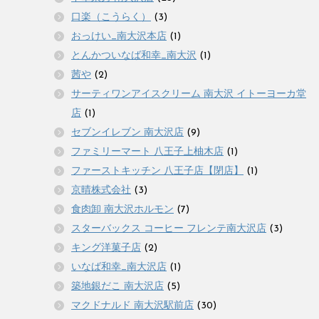
口楽（こうらく）
(3)
おっけい_南大沢本店
(1)
とんかついなば和幸_南大沢
(1)
茜や
(2)
サーティワンアイスクリーム 南大沢 イトーヨーカ堂
店
(1)
セブンイレブン 南大沢店
(9)
ファミリーマート 八王子上柚木店
(1)
ファーストキッチン 八王子店【閉店】
(1)
京晴株式会社
(3)
食肉卸 南大沢ホルモン
(7)
スターバックス コーヒー フレンテ南大沢店
(3)
キング洋菓子店
(2)
いなば和幸_南大沢店
(1)
築地銀だこ 南大沢店
(5)
マクドナルド 南大沢駅前店
(30)