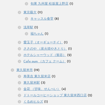
旬果 九州屋 松坂屋上野店
(1)
東京藝大
(11)
キャッスル食堂
(8)
浅草駅
(1)
福ちゃん
(1)
愛玉子（オーギョーチイ）
(1)
ささのや （炭火焼やきとり）
(1)
ホテルシャーウッド（鴬谷）
(2)
Cafe qum （カフェ クーム）
(1)
東久留米市
(19)
寿美吉 東久留米店
(1)
東久留米駅
(3)
金花 （甘味、せんべい）
(4)
ドトールコーヒーショップ 東久留米西口店
(2)
くるめヒルズ
(1)