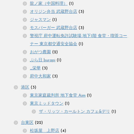
龍ノ家（中国料理）
(1)
オリジン弁当 武蔵野台店
(3)
ジャスマン
(1)
モスバーガー 武蔵野台店
(3)
警視庁 府中運転免許試験場 地下1階 食堂・喫茶コー
ナー 東京都交通安全協会
(1)
おがつ農園
(2)
ぶら日 burapi
(1)
_栄華
(3)
府中大和家
(3)
港区
(3)
東京家庭裁判所 地下食堂 Aim
(1)
東京ミッドタウン
(1)
ザ・リッツ・カールトン カフェ&デリ
(1)
台東区
(22)
松坂屋 上野店
(4)