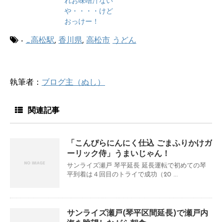
れお味噌汁ない
や・・・・けど
おっけー！
-
_高松駅
,
香川県
,
高松市
うどん
執筆者：
ブログ主（ぬし）
関連記事
「こんぴらにんにく仕込 ごまふりかけガ
ーリック侍」うまいじゃん！
サンライズ瀬戸 琴平延長 延長運転で初めての琴
平到着は４回目のトライで成功（20 ...
サンライズ瀬戸(琴平区間延長)で瀬戸内