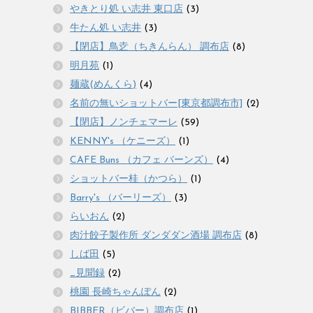
やきとり処 い志井 東口店
(3)
牛たん処 い志井
(3)
【閉店】鳥赱（ちきんらん） 調布店
(8)
明月苑
(1)
麺蔵(めんくら)
(4)
名前の無いショットバー[東京都調布市]
(2)
【閉店】ノンチェマーレ
(59)
KENNY's （ケニーズ）
(1)
CAFE Buns （カフェ バーンズ）
(4)
ショットバー桂（かつら）
(1)
Barry's （バーリーズ）
(3)
らいおん
(2)
肉汁餃子製作所 ダンダダン酒場 調布店
(8)
しば田
(5)
_見聞録
(2)
桃園 長崎ちゃんぽん
(2)
BIBBER（ビバー）調布店
(1)