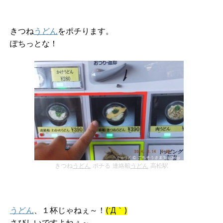
きつね
うどん
をポチります。
ぽちっとな！
きつね
うどん
ポチる 連絡船
うどん
高松駅
うどん
、１杯じゃねぇ～！
(´Д｀)