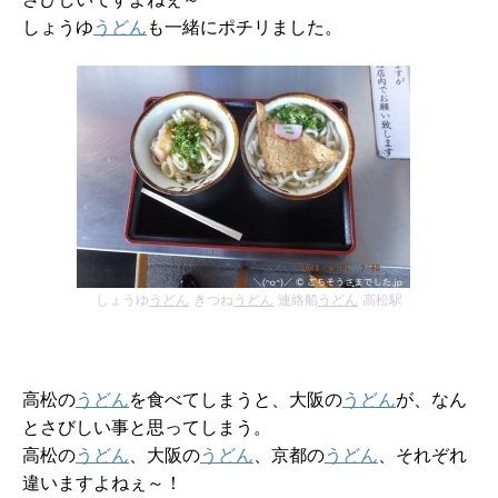
さびしいですよねぇ～
しょうゆ
うどん
も一緒にポチリました。
しょうゆ
うどん
きつね
うどん
連絡船
うどん
高松駅
高松の
うどん
を食べてしまうと、大阪の
うどん
が、なん
とさびしい事と思ってしまう。
高松の
うどん
、大阪の
うどん
、京都の
うどん
、それぞれ
違いますよねぇ～！