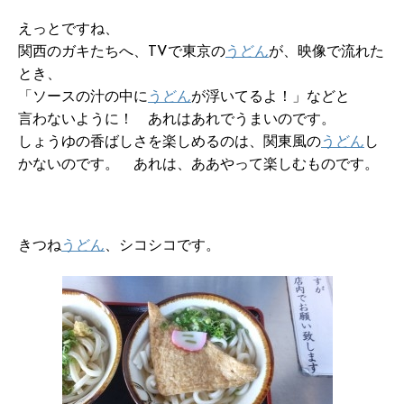
えっとですね、
関西のガキたちへ、TVで東京の
うどん
が、映像で流れた
とき、
「ソースの汁の中に
うどん
が浮いてるよ！」などと
言わないように！ あれはあれでうまいのです。
しょうゆの香ばしさを楽しめるのは、関東風の
うどん
し
かないのです。 あれは、ああやって楽しむものです。
きつね
うどん
、シコシコです。