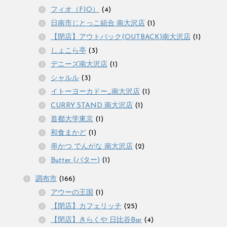
フィオ（FIO）
(4)
日南市じとっこ組合 南大沢店
(1)
【閉店】アウトバック(OUTBACK)南大沢店
(1)
しょこら亭
(3)
デニーズ南大沢店
(1)
シャルル
(3)
イトーヨーカドー_南大沢店
(1)
CURRY STAND 南大沢店
(1)
首都大学東京
(1)
和食まかど
(1)
串かつ でんがな 南大沢店
(2)
Butter (バター)
(1)
調布市
(166)
アウーの王国
(1)
【閉店】カフェリッチ
(25)
【閉店】きらくや 日比谷Bar
(4)