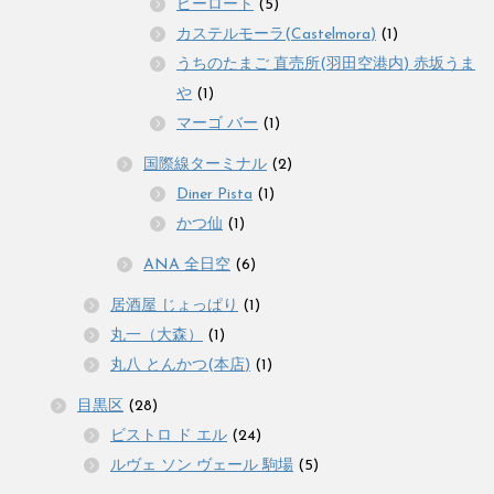
ピーロート
(5)
カステルモーラ(Castelmora)
(1)
うちのたまご 直売所(羽田空港内) 赤坂うま
や
(1)
マーゴ バー
(1)
国際線ターミナル
(2)
Diner Pista
(1)
かつ仙
(1)
ANA 全日空
(6)
居酒屋 じょっぱり
(1)
丸一（大森）
(1)
丸八 とんかつ(本店)
(1)
目黒区
(28)
ビストロ ド エル
(24)
ルヴェ ソン ヴェール 駒場
(5)