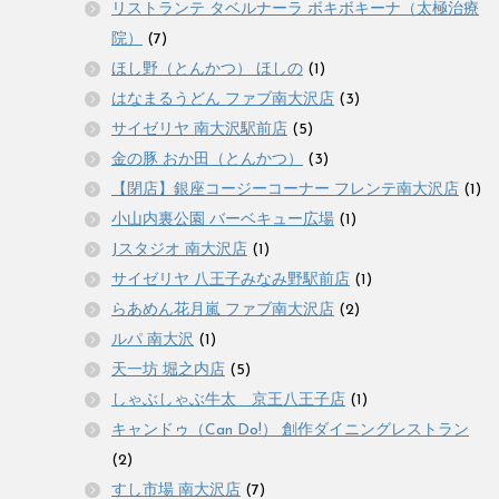
リストランテ タベルナーラ ボキボキーナ（太極治療
院）
(7)
ほし野（とんかつ） ほしの
(1)
はなまるうどん ファブ南大沢店
(3)
サイゼリヤ 南大沢駅前店
(5)
金の豚 おか田（とんかつ）
(3)
【閉店】銀座コージーコーナー フレンテ南大沢店
(1)
小山内裏公園 バーベキュー広場
(1)
Jスタジオ 南大沢店
(1)
サイゼリヤ 八王子みなみ野駅前店
(1)
らあめん花月嵐 ファブ南大沢店
(2)
ルパ 南大沢
(1)
天一坊 堀之内店
(5)
しゃぶしゃぶ牛太 京王八王子店
(1)
キャンドゥ（Can Do!） 創作ダイニングレストラン
(2)
すし市場 南大沢店
(7)