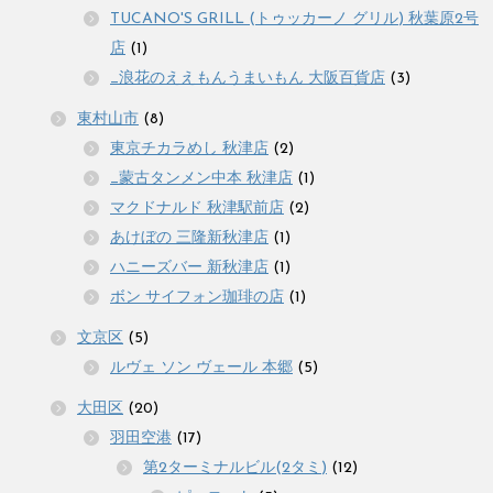
TUCANO'S GRILL (トゥッカーノ グリル) 秋葉原2号
店
(1)
_浪花のええもんうまいもん 大阪百貨店
(3)
東村山市
(8)
東京チカラめし 秋津店
(2)
_蒙古タンメン中本 秋津店
(1)
マクドナルド 秋津駅前店
(2)
あけぼの 三隆新秋津店
(1)
ハニーズバー 新秋津店
(1)
ボン サイフォン珈琲の店
(1)
文京区
(5)
ルヴェ ソン ヴェール 本郷
(5)
大田区
(20)
羽田空港
(17)
第2ターミナルビル(2タミ)
(12)