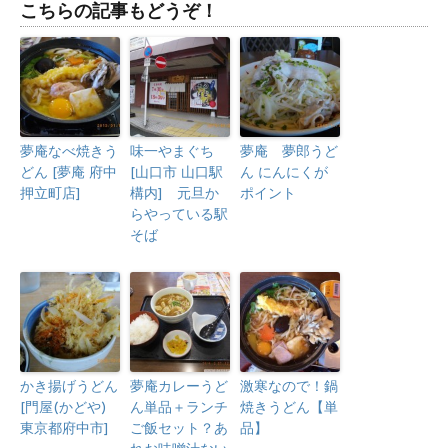
こちらの記事もどうぞ！
夢庵なべ焼きう
味一やまぐち
夢庵 夢郎うど
どん [夢庵 府中
[山口市 山口駅
ん にんにくが
押立町店]
構内] 元旦か
ポイント
らやっている駅
そば
かき揚げうどん
夢庵カレーうど
激寒なので！鍋
[門屋(かどや)
ん単品＋ランチ
焼きうどん【単
東京都府中市]
ご飯セット？あ
品】