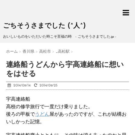
ごちそうさまでした (^人^)
おいしいものをいただいた時こそ至福の時 - ごちそうさまでした.jp -
ホーム
>
香川県
>
高松市
>
_高松駅
>
連絡船うどんから宇高連絡船に想い
をはせる
2014/09/14
2014/09/25
宇高連絡船
高校の修学旅行で一度だけ乗りました。
後ろの甲板で
うどん
屋があったのですが、これが結構お
いしかった記憶。