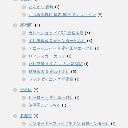
とんかつ 赤尾
(1)
西武線池袋駅 構内 地下 スナックイン
(2)
新宿区
(14)
カレーショップ C&C 新宿本店
(3)
すし屋銀蔵 新宿センタービル店
(4)
デニッシュバー 新宿小田急エース店
(1)
ロマンスカー カフェ
(1)
だし茶漬け えん ルミネ新宿店
(1)
林屋茶園 新宿ルミネ店
(3)
ラッツダイニング 新宿店
(1)
渋谷区
(2)
ピーロート 恵比寿三越店
(1)
伊酒屋こいっちゃ
(1)
多摩市
(9)
ケンタッキーフライドチキン 多摩センター店
(1)