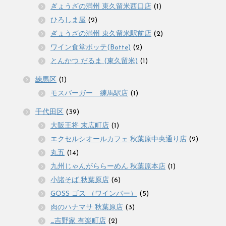
ぎょうざの満州 東久留米西口店
(1)
ひろしま屋
(2)
ぎょうざの満州 東久留米駅前店
(2)
ワイン食堂ボッテ(Botte)
(2)
とんかつ だるま (東久留米)
(1)
練馬区
(1)
モスバーガー 練馬駅店
(1)
千代田区
(39)
大阪王将 末広町店
(1)
エクセルシオールカフェ 秋葉原中央通り店
(2)
丸五
(14)
九州じゃんがららーめん 秋葉原本店
(1)
小諸そば 秋葉原店
(6)
GOSS ゴス （ワインバー）
(5)
肉のハナマサ 秋葉原店
(3)
_吉野家 有楽町店
(2)