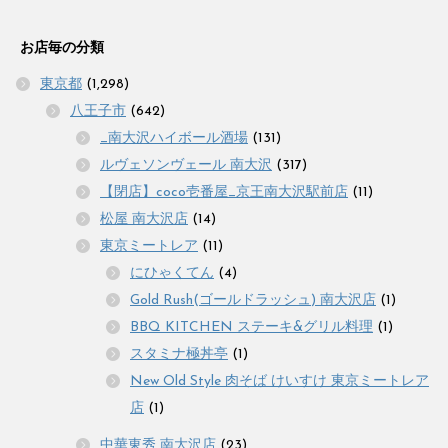
お店毎の分類
東京都
(1,298)
八王子市
(642)
_南大沢ハイボール酒場
(131)
ルヴェソンヴェール 南大沢
(317)
【閉店】coco壱番屋_京王南大沢駅前店
(11)
松屋 南大沢店
(14)
東京ミートレア
(11)
にひゃくてん
(4)
Gold Rush(ゴールドラッシュ) 南大沢店
(1)
BBQ KITCHEN ステーキ&グリル料理
(1)
スタミナ極丼亭
(1)
New Old Style 肉そば けいすけ 東京ミートレア
店
(1)
中華東秀 南大沢店
(23)