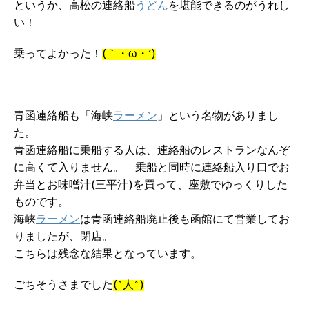
というか、高松の連絡船
うどん
を堪能できるのがうれし
い！
乗ってよかった！
(｀・ω・´)
青函連絡船も「海峡
ラーメン
」という名物がありまし
た。
青函連絡船に乗船する人は、連絡船のレストランなんぞ
に高くて入りません。 乗船と同時に連絡船入り口でお
弁当とお味噌汁(三平汁)を買って、座敷でゆっくりした
ものです。
海峡
ラーメン
は青函連絡船廃止後も函館にて営業してお
りましたが、閉店。
こちらは残念な結果となっています。
ごちそうさまでした
(^人^)