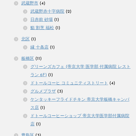
武蔵野市
(4)
武蔵野赤十字病院
(2)
日赤前 砂場
(1)
鮨 割烹 福松
(1)
北区
(1)
縁 十条店
(1)
板橋区
(11)
グリーンズカフェ (帝京大学 医学部 付属病院 レスト
ラン 6F)
(1)
ドトールコーヒ コミュニティストリート
(4)
グルメプラザ
(3)
ケンタッキーフライドチキン 帝京大学板橋キャンパ
ス店
(1)
ドトールコーヒーショップ 帝京大学医学部付属病院
店
(1)
豊島区
(3)