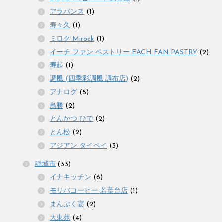
アラパンス
(1)
寿々久
(1)
ミロク Mirock
(1)
イーチ ファン ペストリー EACH FAN PASTRY
(2)
寿起
(1)
調風 (四季彩調風 調布店)
(2)
アナログ
(5)
鳥勝
(2)
とんかつ ひで
(2)
とん松
(2)
アジアン タイペイ
(3)
稲城市
(33)
イナキッチン
(6)
モリバコーヒー 若葉台店
(1)
まんぷく宴
(2)
大東苑
(4)