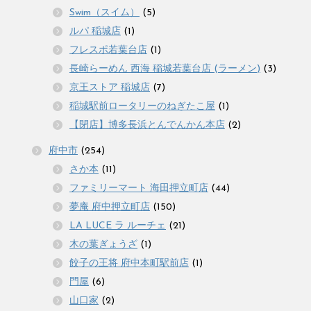
Swim（スイム）
(5)
ルパ 稲城店
(1)
フレスポ若葉台店
(1)
長崎らーめん 西海 稲城若葉台店 (ラーメン)
(3)
京王ストア 稲城店
(7)
稲城駅前ロータリーのねぎたこ屋
(1)
【閉店】博多長浜とんでんかん本店
(2)
府中市
(254)
さか本
(11)
ファミリーマート 海田押立町店
(44)
夢庵 府中押立町店
(150)
LA LUCE ラ ルーチェ
(21)
木の葉ぎょうざ
(1)
餃子の王将 府中本町駅前店
(1)
門屋
(6)
山口家
(2)